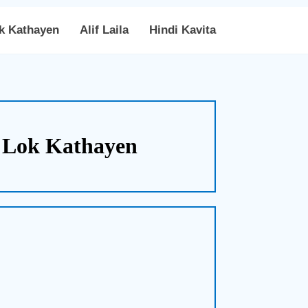
k Kathayen
Alif Laila
Hindi Kavita
r Lok Kathayen