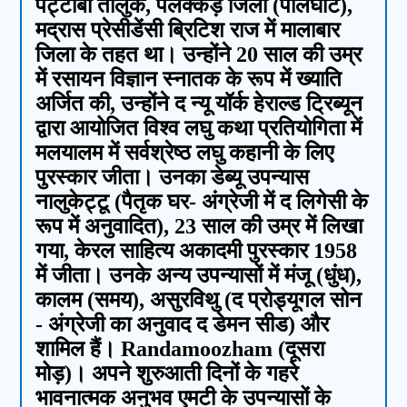
पट्टांबी तालुक, पलक्कड़ जिला (पालघाट),
मद्रास प्रेसीडेंसी ब्रिटिश राज में मालाबार
जिला के तहत था। उन्होंने 20 साल की उम्र
में रसायन विज्ञान स्नातक के रूप में ख्याति
अर्जित की, उन्होंने द न्यू यॉर्क हेराल्ड ट्रिब्यून
द्वारा आयोजित विश्व लघु कथा प्रतियोगिता में
मलयालम में सर्वश्रेष्ठ लघु कहानी के लिए
पुरस्कार जीता। उनका डेब्यू उपन्यास
नालुकेट्टू (पैतृक घर- अंग्रेजी में द लिगेसी के
रूप में अनुवादित), 23 साल की उम्र में लिखा
गया, केरल साहित्य अकादमी पुरस्कार 1958
में जीता। उनके अन्य उपन्यासों में मंजू (धुंध),
कालम (समय), असुरविथु (द प्रोड्यूगल सोन
- अंग्रेजी का अनुवाद द डेमन सीड) और
शामिल हैं। Randamoozham (दूसरा
मोड़)। अपने शुरुआती दिनों के गहरे
भावनात्मक अनुभव एमटी के उपन्यासों के