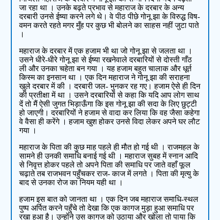
जा रहा था । उनके बढ़ते प्रभाव से महाराज के दरबार के अन्य
दरबारी उनसे ईष्या करने लगे थे। वे पीठ पीछे गोनू झा के विरुद्ध विष-
वमन करते रहते मगर मुँह पर कुछ भी बोलने का साहस नहीं जुटा पाते
।
महाराज के दरबार में एक हजाम भी था जो गोनू झा से जलता था ।
उसने धीरे-धीरे गोनू झा से ईष्या रखनेवाले दरबारियों से दोस्ती गाँठ
ली और उनका चहेता बन गया । यह हजाम बहुत चालाक और धूर्त
किस्म का इनसान था । एक दिन महाराज ने गोनू झा की सराहना
खुले दरबार में की । दरबारी जल- भुनकर रह गए। हजाम ऐसे ही दिन
की प्रतीक्षा में था । उसने दरबारियों से कहा कि यदि आप लोग साथ
दें तो मैं ऐसी जुगत भिड़ाऊँगा कि इस गोनू झा की सदा के लिए छुट्टी
हो जाएगी। दरबारियों ने हजाम से वादा कर लिया कि वह जैसा कहेगा
वे वैसा ही करेंगे । हजाम खुश होकर उनसे विदा लेकर अपने घर लौट
गया ।
महाराज के पिता की कुछ माह पहले ही मौत हो गई थी । राजमहल के
सामने ही उनकी समाधि बनाई गई थी । महाराज सुबह में स्नान आदि
से निवृत्त होकर पहले तो अपने पिता की समाधि पर जाते वहाँ फूल
चढ़ाते तब राजभवन पहुँचकर राज- काज में लगते । पिता की मृत्यु के
बाद से उनका रोज का नियम यही था ।
हजाम इस बात को जानता था । एक दिन जब महाराज समाधि-स्थल
पुष्प अर्पित करने पहुँचे तो देखा कि एक कागज मुड़ा हुआ समाधि पर
रखा हुआ है। उन्होंने उस कागज को उठाया और खोला तो पाया कि