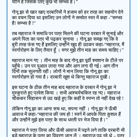
योनि है जिसके लिए कुछ भी सम्भव है।"
गोनू झा से खार खाए दरबारियों ने हजाम को हर तरह का सहयोग देने
का वचन दिया था इसलिए उन लोगों ने समवेत स्वर में कहा -”सम्भव
है! सम्भव है !"
तब महाराज ने समाधि पर पत्र मिलने की घटना दरबार में सुनाई और
अपने पिता का पत्र भी पढ़कर सुनाया । गोनू झा समझ गए कि वे
बुरी तरह फंस गए हैं इसलिए उन्होंने खुद ही उठकर कहा-“महाराज, मैं
स्वर्गारोहण के लिए तैयार हूँ । मगर मुझे तीन माह का समय चाहिए।"
महाराज मान गए । तीन माह के बाद गोनू झा पूर्वी श्मशान के टीले पर
पहुँचे। उन पर पुआल लादा गया और आग लगा दी गई। आग तीन
दिनों तक सुलगती रही। लोगों ने मान लिया कि गोनू झा का
स्वर्गारोहण हो गया है। दरबारी खुश थे किन्तु महाराज दुखी।
इस घटना के ठीक तीन माह बाद महाराज के दरबार में गोनू झा ने
मुस्कुराते हुए प्रवेश किया । सभी आश्चर्यचकित रह गए। महाराज
चौककर सिंहासन से उठ खड़े हुए कि कहीं वे स्पप्न तो नहीं देख रहे !
लेकिन गोनू झा का आना सच था, सपना नहीं । गोनू झा ने ऊँची
आवाज में कहा-“महाराज की जय हो ! स्वर्ग में आपके पिता कुशल हैं
और उन्होंने मुझे इस पत्र के साथ धरती पर भेज दिया है।"
महाराज ने पत्र लिया और ऊँची आवाज में पढ़ने लगे ताकि दरबारी भी
बड़े महाराज के पत्र का विवरण जान लें । महाराज पढ़ रहे थे – पुत्र