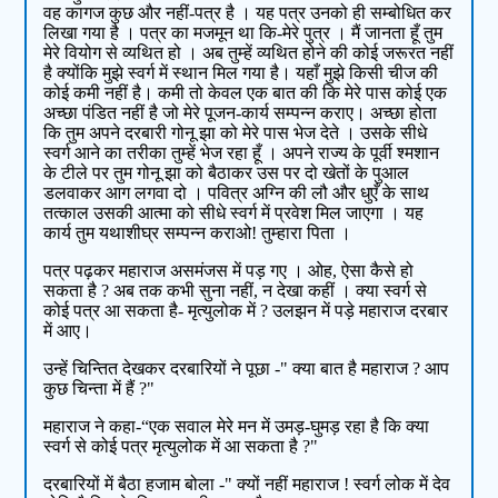
वह कागज कुछ और नहीं-पत्र है । यह पत्र उनको ही सम्बोधित कर
लिखा गया है । पत्र का मजमून था कि-मेरे पुत्र । मैं जानता हूँ तुम
मेरे वियोग से व्यथित हो । अब तुम्हें व्यथित होने की कोई जरूरत नहीं
है क्योंकि मुझे स्वर्ग में स्थान मिल गया है। यहाँ मुझे किसी चीज की
कोई कमी नहीं है। कमी तो केवल एक बात की कि मेरे पास कोई एक
अच्छा पंडित नहीं है जो मेरे पूजन-कार्य सम्पन्न कराए। अच्छा होता
कि तुम अपने दरबारी गोनू झा को मेरे पास भेज देते । उसके सीधे
स्वर्ग आने का तरीका तुम्हें भेज रहा हूँ । अपने राज्य के पूर्वी श्मशान
के टीले पर तुम गोनू झा को बैठाकर उस पर दो खेतों के पुआल
डलवाकर आग लगवा दो । पवित्र अग्नि की लौ और धुएँ के साथ
तत्काल उसकी आत्मा को सीधे स्वर्ग में प्रवेश मिल जाएगा । यह
कार्य तुम यथाशीघ्र सम्पन्न कराओ! तुम्हारा पिता ।
पत्र पढ़कर महाराज असमंजस में पड़ गए । ओह, ऐसा कैसे हो
सकता है ? अब तक कभी सुना नहीं, न देखा कहीं । क्या स्वर्ग से
कोई पत्र आ सकता है- मृत्युलोक में ? उलझन में पड़े महाराज दरबार
में आए।
उन्हें चिन्तित देखकर दरबारियों ने पूछा -" क्या बात है महाराज ? आप
कुछ चिन्ता में हैं ?"
महाराज ने कहा-“एक सवाल मेरे मन में उमड़-घुमड़ रहा है कि क्या
स्वर्ग से कोई पत्र मृत्युलोक में आ सकता है ?"
दरबारियों में बैठा हजाम बोला -" क्यों नहीं महाराज ! स्वर्ग लोक में देव