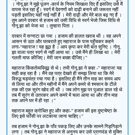
। गोनू झा ने मुझे पूजन -कार्य के नियम सिखला दिए हैं इसलिए उसे मैं
वापस भेज रहा हूँ। स्वर्ग में देवगणों को दाढ़ी बनाने की जरूरत नहीं
पड़ती इसलिए यहाँ नाई नहीं हैं । मेरी दाढ़ी और मेरे बाल बढ़ गए हैं ।
तुम अपने दरबार से हजाम को उसी विधि से स्वर्ग भेजो जिस विधि से
गोनू झा को भेजा था । तुम्हारा पिता ।
दरबार में सन्नाटा छा गया । हजाम की हालत खराब थी । वह अपने
आसन से उठा और घरबराते हुए महाराज के पास पहुँचकर कहने
लगा-“महाराज ! यह झूठ है । आप कृपा कर मेरी बात सुनिए । गोनू
झा वाला पत्र स्वर्ग से नहीं आया था । उसे मैंने ही लिखा था । मेरी
गलती माफ कीजिए। मेरी जान बख्श दीजिए।"
महाराज किंकर्तव्यविमूढ़ से थे। तभी गोनू झा ने कहा -" महाराज! यह
सही कह रहा है । मैंने वह पत्र देखते ही समझ लिया था कि मेरे
विरुद्ध षड्यंत्र रचा गया है। इसलिए ही मैंने तीन माह का समय आप
से लिया था और तीन महीनों में मैंने अपने कमरे से श्मसान के टीले
तक की एक सुरंग खोद ली थी । जब लोग मुझ पर पुआल डाल रहे थे
तब मैं सुरंग से उतरकर अपने कमरे में चला आया था और तीन माह
तक अपने घर में ही रहा ।"
महाराज बहुत क्रोधित हुए और कहा-” हजाम की इस दुष्टचेष्टा के
लिए इसे फाँसी पर लटकाया जाना चाहिए।"
तब हजाम ने गोनू झा के पाँव पकड़ लिए और उनके सामने गिड़गिड़ाने
लगा । तब गोनू झा ने महाराज से अनुनय कर उसे प्राणदंड से मुक्ति