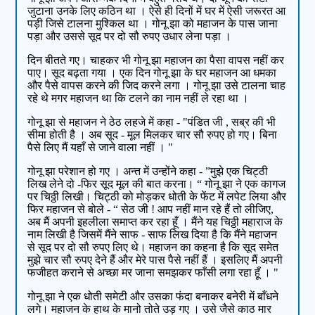
जुटाना उनके लिए कठिन था । ऐसे ही दिनों में घर में ऐसी जरूरत आ
पड़ी जिसे टालना मुश्किल था । गोनू झा को महाजन के पास जाना
पड़ा और उससे सूद पर दो सौ रुपए उधार लेना पड़ा ।
दिन बीतते गए। चाहकर भी गोनू झा महाजन का पैसा वापस नहीं कर
पाए। सूद बढ़ता गया । एक दिन गोनू झा के घर महाजन आ धमका
और पैसे वापस करने की जिद करने लगा । गोनू झा उसे टालना चाह
रहे थे मगर महाजन था कि टलने का नाम नहीं ले रहा था ।
गोनू झा से महाजन ने ठेठ लहजे में कहा - "पंडित जी , सब्र की भी
सीमा होती है । अब सूद - मूल मिलकर चार सौ रुपए हो गए। बिना
पैसे लिए मैं यहाँ से जाने वाला नहीं । "
गोनू झा परेशान हो गए । अन्त में उन्होंने कहा - ”मुझे एक चिट्ठी
लिख लेने दो -फिर सूद मूल की बात करना। “ गोनू झा ने एक कागज
पर चिठ्ठी लिखी। चिट्ठी को मोड़कर धोती के फेंट में लपेट लिया और
फिर महाजन से बोले - “ सेठ जी ! आप नहीं मान रहे हैं तो लीजिए,
अब मैं अपनी इहलीला समाप्त कर रहा हूँ । मैंने यह चिठ्ठी महाराज के
नाम लिखी है जिसमें मैंने साफ - साफ लिख दिया है कि मैंने महाजन
से सूद पर दो सौ रुपए लिए थे। महाजन का कहना है कि सूद समेत
मुझे चार सौ रुपए देने हैं और मेरे पास पैसे नहीं हैं । इसलिए मैं अपनी
फजीहत कराने से अच्छा मर जाना समझकर फाँसी लगा रहा हूँ । "
गोनू झा ने एक धोती समेटी और उसका फंदा बनाकर बनेरी में बाँधने
लगे। महाजन के हाथ के मानो तोते उड़ गए । उसे जैसे काठ मार