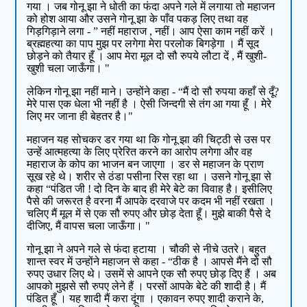
गया । जब गोनू झा ने धोती का फंदा अपने गले में लगाया तो महाजन
को होश आया और उसने गोनू झा के पाँव पकड़ लिए तथा वह
गिड़गिड़ाने लगा - ” नहीं महाराज , नहीं। आप ऐसा काम नहीं करें ।
ब्रह्महत्या का पाप मुझ पर लगेगा मेरा परलोक बिगड़ेगा । मैं सूद
छोड़ने को तैयार हूँ । आप मेरा मूल दो सौ रुपये लौटा दें , मैं खुशी-
खुशी चला जाऊँगा। "
लेकिन गोनू झा नहीं माने। उन्होंने कहा - “मैं दो सौ रुपया कहाँ से दूँ?
मेरे पास एक धेला भी नहीं है । ऐसी जिन्दगी से तंग आ गया हूँ । मेरे
लिए मर जाना ही बेहतर है।"
महाजन यह सोचकर डर गया था कि गोनू झा की चिट्ठी से उस पर
उन्हें आत्महत्या के लिए प्रेरित करने का आरोप लगेगा और वह
महाराज के कोप का भाजन बन जाएगा । डर से महाजन के प्राण
सूख रहे थे। शरीर से ठंडा पसीना रिस रहा था । उसने गोनू झा से
कहा “पंडित जी ! दो दिन के बाद ही मेरे बेटे का विवाह है। इसीलिए
पैसे की जरूरत है वरना मैं आपके दरवाजे पर कदम भी नहीं रखता ।
चलिए मैं मूल में से एक सौ रुपए और छोड़ देता हूँ। मुझे बाकी पैसे दे
दीजिए, मैं वापस चला जाऊँगा। "
गोनू झा ने अपने गले से फंदा हटाया । चौकी से नीचे उतरे। बहुत
शान्त स्वर में उन्होंने महाजन से कहा - “ठीक है । आपसे मैंने दो सौ
रुपए उधार लिए थे। उसमें से आपने एक सौ रुपए छोड़ दिए हैं । अब
आपको मुझसे सौ रुपए लेने हैं । परसों आपके बेटे की शादी है। मैं
पंडित हूँ । यह शादी मैं करा दूंगा । एकावन रुपए शादी कराने के,