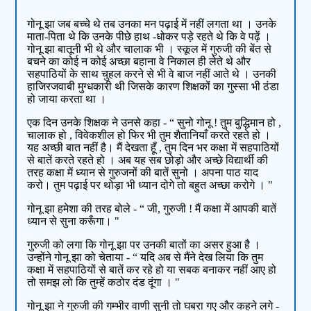
गोनू झा जब बच्चे थे तब उनका मन पढ़ाई में नहीं लगता था । उनके
माता-पिता थे कि उनके पीछे हाथ -धोकर पड़े रहते थे कि वे पढ़ें ।
गोनू झा बातूनी भी थे और चालाक भी । स्कूल में गुरुजी की बेंत से
बचने का कोई न कोई अच्छा बहाना वे निकाल ही लेते थे और
सहपाठियों के साथ चुहल करने से भी वे बाज नहीं आते थे । उनकी
हाजिरजवाबी मुग्धकारी थी जिसके कारण शिक्षकों का गुस्सा भी ठंडा
हो जाया करता था ।
एक दिन उनके शिक्षक ने उनसे कहा - “ सुनो गोनू ! तुम बुद्धिमान हो ,
चालाक हो , विवेकशील हो फिर भी तुम शैतानियाँ करते रहते हो ।
यह अच्छी बात नहीं है। मैं देखता हूँ , तुम दिन भर कक्षा में सहपाठियों
से बातें करते रहते हो । अब यह सब छोड़ो और अच्छे विद्यार्थी की
तरह कक्षा में ध्यान से गुरुजनों की बातें सुनो । अपना पाठ याद
करो। तुम पढ़ाई पर थोड़ा भी ध्यान दोगे तो बहुत अच्छा करोगे । "
गोनू झा हमेशा की तरह बोले - “ जी, गुरुजी ! मैं कक्षा में आपकी बातें
ध्यान से सुना करूँगा। "
गुरुजी को लगा कि गोनू झा पर उनकी बातों का असर हुआ है ।
उन्होंने गोनू झा को चेताया - “ यदि अब से मैंने देख लिया कि तुम
कक्षा में सहपाठियों से बातें कर रहे हो या सबक बनाकर नहीं आए हो
तो समझ लो कि तुम्हें कठोर दंड दूंगा । "
गोनू झा ने गुरुजी की गम्भीर वाणी सुनी तो घबरा गए और कहने लगे -