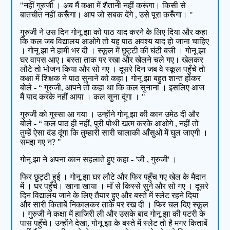
"नहीं गुरुजी । अब मैं कक्षा में शैतानी नहीं करूंगा। किसी से
बातचीत नहीं करूँगा। आप जो सबक देंगे , उसे पूरा करूँगा। "
गुरुजी ने उस दिन गोनू झा को पाठ याद करने के लिए दिया और कहा
कि कल जब विद्यालय आओगे तो यह पाठ अवश्य याद हो जाना चाहिए
। गोनू झा ने हामी भर दी । स्कूल में छुट्टी की घंटी बजी । गोनू झा
घर वापस आए। बस्ता ताक पर रखा और खेलने चले गए। खेलकर
लौटे तो भोजन किया और सो गए । दूसरे दिन जब वे स्कूल पहुँचे तो
कक्षा में शिक्षक ने पाठ सुनाने को कहा। गोनू झा बहुत शान्त होकर
बोले - “ गुरुजी, आपने तो कहा था कि कल सुनाना । इसलिए आज
मैं याद करके नहीं आया । कल सुना दूंगा । "
गुरुजी को गुस्सा आ गया । उन्होंने गोनू झा की कान उमेठ दी और
बोले - “ कल पाठ ही नहीं, पूरी पोथी खत्म करके आओगे , नहीं तो
तुम्हें ऐसा दंड दूंगा कि तुम्हारी सारी चालाकी आँसुओं में घुल जाएगी ।
समझ गए न? "
गोनू झा ने अपना कान सहलाते हुए कहा - 'जी , गुरुजी' ।
फिर छुट्टी हुई । गोनू झा घर लौटे और फिर पहुँच गए खेल के मैदान
में । घर पहुँचे। खाना खाया । माँ से किस्से सुने और सो गए । दूसरे
दिन विद्यालय जाने के लिए तैयार हुए और बस्ते में स्लेट रहने दिया
और सारी किताबें निकालकर ताके पर रख दीं । फिर चल दिए स्कूल
। गुरुजी ने कक्षा में हाजिरी ली और उसके बाद गोनू झा की पटरी के
पास पहुँचे। उन्होंने देखा, गोनू झा के बस्ते में स्लेट तो है मगर किताबें