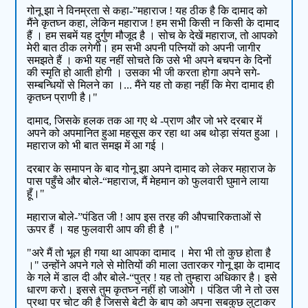
गोनू झा ने विनम्रता से कहा-”महाराज ! यह ठीक है कि दामाद को
मैंने कृतघ्न कहा, लेकिन महाराज ! हम सभी किसी न किसी के दामाद
हैं । हम सबमें यह दुर्गुण मौजूद है । सोच के देखें महाराज, तो आपको
मेरी बात ठीक लगेगी। हम सभी अपनी पत्नियों को अपनी जागीर
समझते हैं । कभी यह नहीं सोचते कि उसे भी अपने बचपन के दिनों
की स्मृति हो आती होगी । उसका भी जी करता होगा अपने सगे-
सम्बन्धियों से मिलने का ।... मैंने यह तो कहा नहीं कि मेरा दामाद ही
कृतघ्न प्राणी है।"
दामाद, जिसके हलक तक आ गए थे -प्राण और जो भरे दरबार में
अपने को अपमानित हुआ महसूस कर रहा था अब थोड़ा संयत हुआ ।
महाराज को भी बात समझ में आ गई ।
दरबार के समापन के बाद गोनू झा अपने दामाद को लेकर महाराज के
पास पहुँचे और बोले-“महाराज, मैं मेहमान को फुलवारी घुमाने लाया
हूँ।"
महाराज बोले-”पंडित जी ! आप इस तरह की औपचारिकताओं से
ऊपर हैं । यह फुलवारी आप की ही है ।"
"अरे मैं तो भूल ही गया था आपका दामाद । मेरा भी तो कुछ होता है
।" उन्होंने अपने गले से मोतियों की माला उतारकर गोनू झा के दामाद
के गले में डाल दी और बोले-“पुत्र ! यह तो तुम्हारा अधिकार है। इसे
धारण करो। इससे तुम कृतघ्न नहीं हो जाओगे । पंडित जी ने तो उस
प्रथा पर चोट की है जिससे बेटी के बाप को अपना सबकुछ लुटाकर