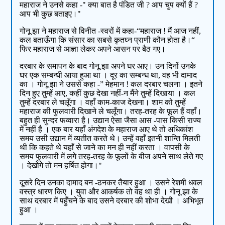
महाराज ने उनसे कहा -" क्या बात है पंडित जी ? आप चुप क्यों हैं ?
आप भी कुछ बताइए।"
गोनू झा ने महाराज से विनीत -स्वरों में कहा-“महाराज ! मैं आज नहीं,
कल बताऊँगा कि संसार का सबसे कृतघ्न प्राणी कौन होता है।“
फिर महाराज से आज्ञा लेकर अपने आसन पर बैठ गए।
दरबार के समापन के बाद गोनू झा अपने घर आए। उन दिनों उनके
घर एक सम्बन्धी आया हुआ था । दूर का सम्बन्ध था, वह भी दामाद
का । गोनू झा ने उससे कहा -” मेहमान ! कल दरबार चलना । इतने
दिन हुए तुम्हें आए, कहीं कुछ देखा नहीं-न मैंने तुम्हें दिखाया । कल
तुम्हें दरबार ले चलूँगा । वहाँ काम-काज देखना। शाम को तुम्हें
महाराज की फुलवारी दिखाने ले चलूँगा। तरह-तरह के फूल हैं वहाँ।
बहुत ही सुन्दर फव्वारा है। उद्यान ऐसा जैसा आस -पास किसी राज्य
में नहीं है । एक बार यहाँ अंगदेश के महाराज आए थे तो अधिकांश
समय उसी उद्यान में व्यतीत करते थे। उन्हें वहाँ इतनी शान्ति मिलती
थी कि कहते थे यहाँ से जाने का मन ही नहीं करता । वापसी के
समय फुलवारी में लगे तरह-तरह के फूलों के बीज अपने साथ लेते गए
। देखोगे तो मन हर्षित होगा।"
दूसरे दिन उनका दामाद बन -ठनकर तैयार हुआ । उसने रेशमी धवल
वस्त्र धारण किए । युवा और आकर्षक तो वह था ही । गोनू झा के
साथ दरबार में पहुँचने के बाद उसने दरबार की शोभा देखी । अभिभूत
हुआ ।