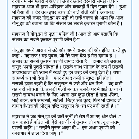
दरबार में जब महाराज आए तो उन्हें देखकर दरबारी समझ गए कि
महाराज आज भी हास -परिहास और बतकही में दिन गुजार देंगे । हुआ
भी वैसा ही । देर तक इधर-उधर की बातें होती रहीं। अचानक
महाराज की नजर गोनू झा पर पड़ी तो उन्हें स्मरण हो आया कि आज
गोनू झा को बताना था कि संसार का सबसे कृतघ्न प्राणी कौन है।
महाराज ने गोनू झा से पूछा" पंडित जी ! आज तो आप बताएँगे कि
संसार का सबसे कृतघ्न प्राणी कौन है?"
गोनू झा अपने आसन से उठे और अपने दामाद की ओर इंगित करते हुए
कहा -”महाराज ! यह युवक, जो मेरे पास बैठा है मेरा दामाद है ।
संसार का सबसे कृतघ्न प्राणी दामाद होता है । दामाद को उसका
ससुर अपनी पुत्री सौंपता है। उसके साथ सौगात के रूप में उसकी
आवश्यकता को ध्यान में रखते हुए हर तरह की वस्तु देता है। यथा
सामर्थ्य धन भी देता है । मगर दामाद कभी सन्तुष्ट नहीं होता ।
उसकी इच्छा रहती है कि ससुराल से उसे और धन मिले । वह कभी
यह नहीं सोचता कि उसकी पत्नी बनकर उसके घर में आई कन्या ने
उससे सम्बन्ध बनाने के लिए अपना सब कुछ छोड़ा है माता -पिता,
भाई-बहन, सगे सम्बन्धी, सहेली -मित्र-सब कुछ, फिर भी दामाद तो
दामाद है-उसकी लोलुप दृष्टि ससुराल के धन पर बनी रहती है।"
महाराज ने जब गोनू झा की बातें सुनीं तो तैश में आ गए और बोले -"
सच कहते हैं पंडित जी, ऐसे प्राणी को कृतघ्न तो क्या, कृतघ्नतम्
प्राणी कहेंगे।" उन्होंने तुरन्त आज्ञा दी -" इस अधम प्राणी को
कारागार में डाल दिया जाए ।"