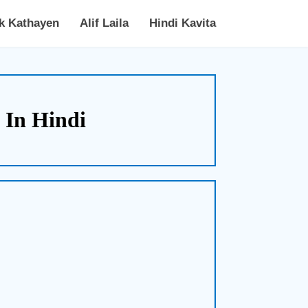
k Kathayen
Alif Laila
Hindi Kavita
es In Hindi