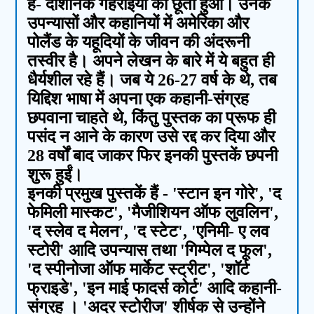
है- दार्शनिक गहराइयों को छूता हुआ। उनके
उपन्यासों और कहानियों में अमेरिका और
पोलैंड के यहूदियों के जीवन की अंदरूनी
तस्वीर है। अपने लेखन के बारे में ये बहुत ही
धैर्यशील रहे हैं। जब ये 26-27 वर्ष के थे, तब
यिद्दिश भाषा में अपना एक कहानी-संग्रह
छपवाना चाहते थे, किंतु पुस्तक का प्रूफ ही
पसंद न आने के कारण उसे रद्द कर दिया और
28 वर्षों बाद जाकर फिर इनकी पुस्तकें छपनी
शुरू हुईं।
इनकी प्रमुख पुस्तकें हैं - 'स्टान इन गोरे', 'द
फेमिली मास्कट', 'मैजीशियन ऑफ लुवलिन',
'द स्लेव द मेलन', 'द स्टेट', 'एनिमी- ए लव
स्टोरी' आदि उपन्यास तथा 'गिम्पेल द फूल',
'द स्पीनोजा ऑफ मार्केट स्ट्रीट', 'शॉर्ट
फ्राइडे', 'इन माई फादर्स कोर्ट' आदि कहानी-
संग्रह । 'अदर स्टोरीज' शीर्षक से उन्होंने