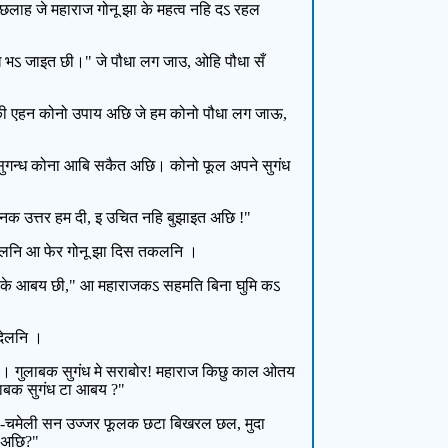
ल छलाह जे महाराज गोनू झा के महत्व नहि दऽ रहल
ुग्ध भऽ जाइत छी।" जे पौधा लग जाउ, ओहि पौधा सँ
ि। की एहन कोनो उपाय अछि जे हम कोनो पौधा लग जाऊ,
सुगन्ध कोना आबि सकैत अछि। कोनो फूल अपने सुगंध
्नक उत्तर हम दी, इ उचित नहि बुझाइत अछि !"
ुरेलनि आ फेर गोनू झा दिस तकलनि ।
ा लऽके आबय छी," आ महाराजकऽ सहमति बिना घुमि कऽ
देलनि ।
ह। गुलाबक सुगंध मे सराबोर! महाराज किछु काल ओतय
लाबक सुगंध टा आबय ?"
जूही-चमेली सन उज्जर फूलक छटा बिखरल छल, मुदा
ल अछि?"