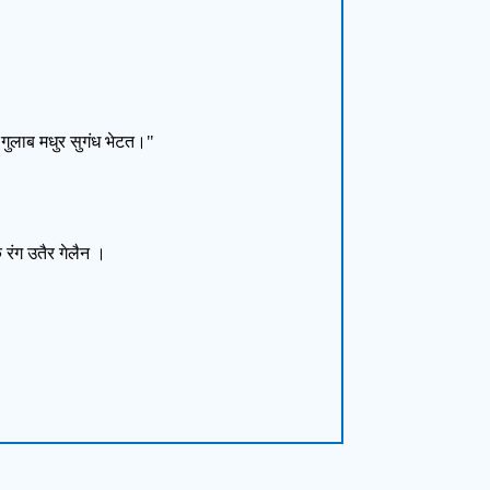
गुलाब मधुर सुगंध भेटत।"
 रंग उतैर गेलैन ।