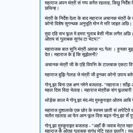
महाराज अपन मंत्री सं गप्प करैत रहलाह, किछु निर्दे
छथिन्ह।
मंत्री के निर्देश देला के बाद महाराज अचानक मंत्री
कोनो विशेष सुगन्धक अनुभूति मोन मे भरि जाइत अछि।
मुदा एहि सभ फूल मे हमरा गुलाब बेसी नीक लगैत अछि
ओतय सं गुलाबक सुगंध टा भेटय?"
महाराजक बात सुनि मंत्री अवाक भऽ गेला । हुनका 
देत। महाराज के ई कि सूझेलनी?
अचानक मंत्री जी के एहि विपत्ति के टालबाक एकटा वि
महाराज बुझि गेलाह जे मंत्री जी हुनका कोनो उपाय 
गोनू झा बिना एक क्षण गमेने बजलाह- "महाराज ! सा
महल दिस विदा भेलाह। महाराज मंत्रीक संग फूलबारी
थोड़ेक काल मे गोनू झा मंद-मंद मुस्कुराइत ओतय आब
महाराज दुशालाके एक छोर के स्वयम छाती सं लपेटि
चलैत रहलाह आ फेर आन फूल दिस बढ़त गोनू झा सँ प
गोनू झा मुस्कुराइत बजलाह - "अहाँ कँ जवाब भेटत म
महाराज कँ ओतहु गुलाबक सुगंध भेटि रहल छलनि। मधुर