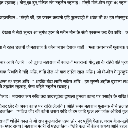
श दैत रहलाह। गोनू झा दुनू गोटेक संग टहलैत रहलाह। मंत्री मोने-मोन खुश भऽ रह
 के कहलखिन - "मंत्री जी, हम जखन कखनो एहि फुलवाड़ी में अबैत छी तऽ हम मंत्रम
। देखबा मे सेहो सुन्दर आ सुगंध एहन जे म्लीन मोन के सेहो प्रसन्न कऽ दैत अछ
बुझा नै रहल छलनी जे महाराज कँ कोन जवाब देबाक चाही। भला कचनारसँ गुलाबक 
चार आबि गेलनि। ओ तुरन्त महाराज सँ बजल-" महाराज! गोनू झा के रहिते एहि प्रश
बतेबाक स्थिति मे नहि अछि, ताहि लेल ओ बात टाईल रहल अछि। ओ मो-मोन मे मुस्क
ँझ अस्त भऽ रहल अछि।" अहाँकें ठंढा लागि सकैत अछि। हम तुरन्ते अहाँक दुशाल
 मे टहलैत रहलाह, जेना पहिने टहलैत छलाह।
ि गेलाह। महाराज लग रुकि कऽ आदरपूर्वक दुशाला हुनका कान्ह पर पसाईर के राखि 
ते दोसर छोर के अपन कान्ह पर राखि लेलनि। ओहि समय महाराज गुलाबक बीचे छला
ुछलखिन - "पंडित जी! की कोनो उपाय अछि जे हम जाहि फूल लग जांऊ ओहिसं गु
हाराज!" थोड़ेबे काल मे ओ सभ फुलवारीक एहन छोर पर पहुँचि गेलाह, जतय बेला-
- मधुर सुगंध ! महाराज मंत्री सँ पुछलखिन - "एहि फूल सँ केहन सुगन्ध आबि रह