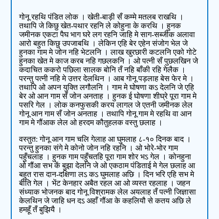
गोनू रहथि पंडित लोक । खेती-बाड़ी सँ कम्मे मतलब राखथि ।
तथापि जे किछु खेत-पथार रहनि ले कोहुना के करथि । हुनक
जमीनक एकटा पैघ भाग घरे लग रहनि जाहि मे साग-सब्जीक अलावा
आरो बहुत किछु उपजाबथि । लेकिन एहि बेर एहेन संजोग भेल जे
हुनका गाम मे जोन नहि भेटलनि । लाख खुरछारी कटलनि एको गोटे
हुनका खेत मे काज करब नहि गछलकनि । ओ पत्नी सँ पुछलखिन जे
कदाचित ककरो पछिला सालक बोनि तँ नहि बाँकी रहि गेलैक ।
परन्तु पत्नी नहि मे उत्तर देलथिन । आब गोनू पड़लाह बेस फेर मे ।
तथापि ओ अपन युक्ति लगौलनि । गाम मे घोषणा कऽ देलनि जे एहि
बेर ओ आन गाम सँ जोन अनताह । हुनक ई घोषणा शीघ्रे पूरा गाम मे
पसरि गेल । लोक कनफुसकी करय लागल जे एतनी जमीनक लेल
गोनू आन गाम सँ जोन अनताह । तथापि गोनू गाम मे रहथि वा आन
गाम मे गौंआक लेल ओ हरदम कौतुहलक वस्तु छलाह ।
वस्तुत: गोनू आन गाम चलि गेलाह आ घुमलाह ८-१० दिनक बाद ।
परन्तु हुनका संगे मे कोनो जोन नहि रहनि । ओ भोरे-भोर गाम
पहुँचलाह । हुनक गाम पहुँचतहि पूरा गाम शोर भऽ गेल । कोनहुना
ओ गौंआ सभ कें बुझा देलनि जे ओ एकठाम पंडिताई मे गेल छलाह आ
बहुत रास दान-दक्षिणा लऽ कऽ घुमलाह अछि । दिन भरि एहि सभ मे
बीति गेल । भेंट केनहार अबैत रहल आ ओ व्यस्त रहलाह । जहन
संध्याक भोजनक बाद गोनू विश्रामक लेल अयलाह तँ पत्नी जिज्ञासा
केलथिन जे जाहि धन दऽ अहाँ गौंआ के कहलियौ से कतय अछि ले
हमहूँ तँ बुझियै ।