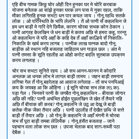
एहि बीच गामक किछु चोर ओही दिन हुनका घर मे चोरि करबाक
योजना बनेलक आ सांझे हुनका घरक लग पास मे नुका रहल, ताकि
मौका लगितहि हुनक सभटा धन पार कयल जाय । गोनू रहथि सतर्क
लोक । ओ परिस्थिति के भांपि लेलनि । तें ओ पत्नी सँ कहलथिन जे
हम धन बाड़ी मे गारि देने छियैक, कारण चोरबा सभक कोन ठेकान ।
पत्नी आग्रह केलखिन जे धन बाड़ी मे कतय अछि से हमरा कहू, परन्तु
ओ कहलथिन जे यदि अहाँ के कहि देब तँ अहाँ काल्हिये सँ निकालि-
निकालि के खर्च करय लागब । पत्नीक लाख यत्नक बादो गोनू
बाड़ीक ओ स्थान नहि बजलाह जाहिठाम धन गाड़ल छल । अंत मे
पत्नी तमसा कें सूति रहलीह आ ओहो करोट बदलि सुतबाक उपक्रम
करय लगलाह ।
चोर सभ सभटा सुनिते रहय । ओ सभ आनन-फानन मे कोदारि
अनलक आ धनक लोभ मे लागल बाड़ी तामय । जहन बाड़ी तमनाय
लगिचा गेल तँ गोनू बहरेलाह आ आवाज लगेलाह – तों सभ पनपिआई
कय कें जयबह आ कि ओहिना । ई सूनि चोरबा सभ लंक लऽ कऽ
पड़ा गेल । भिनसरे पत्नी कें जगबैत गोनू कहलथिन – बीयाक जोगार
अछि की नहि? पत्नी अचंभित होईत पुछलखिन जे खेत तँ तैयारे नहि
अछि तँ बीयाक की करब? गोनू कहलनि जे उठू आ देखू जे बाड़ी
कतेक नीक जेंका तैयार अछि । पत्नी उठलीह तँ देखैत छथि जे सत्ते
बाड़ी तँ तैयार अछि । ओ गोनू कें कहलनि जे अहाँ मंगनी मे चोरबा
सभ सँ पूरा बाड़ी तमबा लेलियैक । गोनू हंसैत बजलाह – जाने
पहचान वला लोक सभ छल । उपजा भेलाक बाद साग-सब्जी पठा
देबैक ।