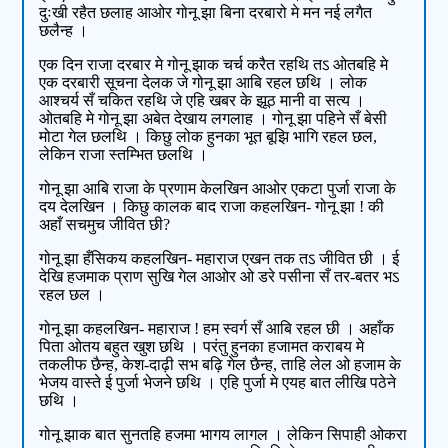
दुःखी रहैत छलाह आओर गोनू झा बिना दरबारो मे मन न‍ई लगैत
छलैन्ह ।
एक दिन राजा दरबार मे गोनू झाक चर्च करैत रहथि तऽ ओतबहि मे
एक दरबारी सूचना देलक जे गोनू झा आबि रहल छथि । लोक
आश्‍चर्य सँ चकित रहथि जे एहि खबर के झूठ मानी वा सत्य ।
ओतबहि मे गोनू झा अबेत देखाय लगलाह । गोनू झा पहिने सँ बेसी
मोटा गेल छलथि । किछु लोक हुनका भूत बूझि भागि रहल छल,
लेकिन राजा स्तम्भित छलथि ।
गोनू झा आबि राजा के प्रणाम केलखिन आओर एकटा पुर्जा राजा के
दय देलखिन । किछु कालक बाद राजा कहलखिन- गोनू झा ! की
अहाँ सचमुच जीवित छी?
गोनू झा हँसिकय कहलखिन- महाराज एखन तक तऽ जीवित छी । ई
देखि हजमाक प्राण सुखि गेल आओर ओ डरे पसीना सँ तर-बतर भऽ
रहल छल ।
गोनू झा कहलखिन- महाराज ! हम स्वर्ग सँ आबि रहल छी । अहाँक
पिता ओतय बहुत खुश छथि । परंतु हुनका हजामत कराबय मे
तकलीफ छैन्ह, केश-दाढ़ी सभ बढ़ि गेल छैन्ह, ताहि लेल ओ हजाम के
भेजय वास्ते ई पुर्जा भेजने छथि । एहि पुर्जा मे एयह बात लीखि पठेने
छथि ।
गोनू झाक बात सुनतहि हजमा भागय लागल । लेकिन सिपाही ओकरा