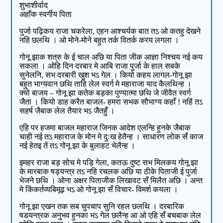
शुभाशीर्वाद
अहाँक स्वर्गीय पिता
पुर्जा पढ़िकय राजा चकरेला, एहन आश्‍चर्यक बात तऽ ओ कतहु देखने
नहि छलथि । ओ मोने-मोने बहुत तर्क वितर्क करय लगला ।
गोनू झाक शत्रु के ई चाल अछि या पिता जीक आज्ञा निश्‍चय नई कय
सकला । ओहि दिन दरबार मे आबि राजा पुर्जा के हाल सबके
सुनेलनि, सभ दरबारी खुश भऽ गेल । कियो कहय लागल-गोनू झा
बहुत भाग्यवान छथि ताहि लेल स्वर्ग मे महाराजा याद कैलथिन्ह ।
क्यो बाजय – गोनू झा कतेक बड़का पुण्यात्मा छथि जे जीवैत स्वर्ग
जैता । कियो डाह करैत बाजल- हमरा सभक सौभाग्य कहाँ ! नहिं तऽ
सहर्ष जैबाक लेल तैयार भऽ जैतहुँ ।
एहि पर हजमा बाजल महाराज जिनक आदेश एलन्हि हुनके जैबाक
चाही नई तऽ महाराज के मोन मे दुःख हेतैन्ह । साधारण लोक सँ काज
नई हेत‍इ तें तऽ गोनू झा के बुलाहट भेलैन्ह ।
इमहर राजा बड़ सोच मे पड़ि गेला, कतऊ दुष्ट सभ मिलकय गोनू झा
के मारबाक षड्‍यन्त्र तऽ नहि रचलक अछि या ठीके पिताजी ई पुर्जा
भेजने छथि । ओना अक्षर पिताजीक लिखावट सँ मिलैत अछि । अन्त
मे किंकर्तव्यबिमूढ़ भऽ ओ गोनू झा सँ विचार- विमर्श कयला ।
गोनू झा एखन तक सब चुपचाप सुनि रहल छलथि । दरबारिक
षडयन्त्रक अनुभव हुनका भऽ गेल छलैन्ह आ ओ एहि सँ बचबाक लेल