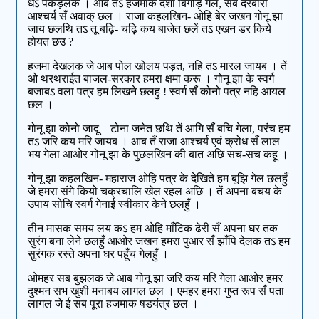
धऽ पकड़लक । आब तऽ हजमाक दशा बिगड़ि गेल, सब दरबारी
आश्‍चर्य सँ अवाक्‌ छल । राजा कहलखिन- ओहि बेर जखन गोनू झा
जाय छलथि तऽ तू बढ़ि- चढ़ि कय बाजेत छलें तऽ एखन डर किये
होयत छ‍उ ?
हजमा देखलक जे आब पोल खोलय पड़त, नहि तऽ मारल जायब । तें
ओ थरथराईत बाजल-सरकार हमरा क्षमा करू । गोनू झा के स्वर्ग
बजाबऽ वला पत्र हम लिखने छलहु ! स्वर्ग सँ कोनो पत्र नहि आयल
छल ।
गोनू झा कोनो जादू – टोना जनेत छथि तें आगि सँ बचि गेला, परंच हम
तऽ जरि कय मरि जायब । आब तँ राजा आश्‍चर्य एवं क्रोध सँ लाल
भय गेला आओर गोनू झा के पुछलखिन की बात अछि सच-सच कहू ।
गोनू झा कहलखिन- महाराज ओहि पत्र के देखिते हम बूझि गेल छलहुँ
जे हमरा संगे कियो चक्रचालि खेल रहल अछि । तें अपना बचय के
उपाय सोचि स्वर्ग गेनाई स्वीकार केने छलहुँ ।
तीन मासक समय लय कऽ हम ओहि माँटिक ढेरी सँ अपना घर तक
सुरंग बना लेने छलहुँ आओर जखन हमरा पुआर सँ झाँपि देलक तऽ हम
सुरंगक रस्ते अपना घर पहूँच गेलहुँ ।
ओमहर सब बुझलक जे आब गोनू झा जरि कय मरि गेला आओर हमर
दुश्मन सभ खुशी मनाबय लागल छल । एमहर हमरा गुप्त रूप सँ पता
लागल जे ई सब पूरा हजमाक षडयंत्र छल ।