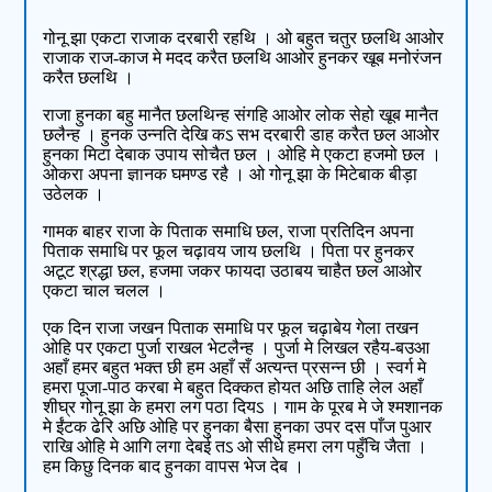
गोनू झा एकटा राजाक दरबारी रहथि । ओ बहुत चतुर छलथि आओर
राजाक राज-काज मे मदद करैत छलथि आओर हुनकर खूब मनोरंजन
करैत छलथि ।
राजा हुनका बहु मानैत छलथिन्ह संगहि आओर लोक सेहो खूब मानैत
छलैन्ह । हुनक उन्नति देखि कऽ सभ दरबारी डाह करैत छल आओर
हुनका मिटा देबाक उपाय सोचैत छल । ओहि मे एकटा हजमो छल ।
ओकरा अपना ज्ञानक घमण्ड रहै । ओ गोनू झा के मिटेबाक बीड़ा
उठेलक ।
गामक बाहर राजा के पिताक समाधि छल, राजा प्रतिदिन अपना
पिताक समाधि पर फूल चढ़ावय जाय छलथि । पिता पर हुनकर
अटूट श्रद्धा छल, हजमा जकर फायदा उठाबय चाहैत छल आओर
एकटा चाल चलल ।
एक दिन राजा जखन पिताक समाधि पर फूल चढ़ाबेय गेला तखन
ओहि पर एकटा पुर्जा राखल भेटलैन्ह । पुर्जा मे लिखल रहैय-ब‍उआ
अहाँ हमर बहुत भक्‍त छी हम अहाँ सँ अत्यन्त प्रसन्‍न छी । स्वर्ग मे
हमरा पूजा-पाठ करबा मे बहुत दिक्‍कत होयत अछि ताहि लेल अहाँ
शीघ्र गोनू झा के हमरा लग पठा दियऽ । गाम के पूरब मे जे श्मशानक
मे ईंटक ढेरि अछि ओहि पर हुनका बैसा हुनका उपर दस पाँज पुआर
राखि ओहि मे आगि लगा देबई तऽ ओ सीधे हमरा लग पहुँचि जैता ।
हम किछु दिनक बाद हुनका वापस भेज देब ।