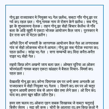
गोनू झा राजदरबार मे नियुक्त भऽ गेल छलैथ, सबटा गाँव गोनू झा पर
गर्व कऽ रहल छल। गोनू गामक नाम जे रोशन केने छलैथ। सब गोनू
झा के शुभकामना देलक। तहन गोनू झा सेहो बिचार केलैथ जे गाँव
बला के अहि ख़ुशी मे एकटा भोजक आयोजन कैल जाय। पुरस्कार मे
ढेर रास धन जे भेटल छलैन।
अगिले दिन माँ भगवती के जागरणक आयोजन कैल गेल आ लगपासक
गांव सं सेहो लोकसब भोज मे आयल | गोनू झा सब गोटेक स्वागत कऽ
रहल छलैथ। सांझ भऽ गेल । सगा सम्बन्धी कऽ विदा करैत-करैत
राइत भऽ सेहो गेल।
तइयो किछ लोग अखनो जाय बला छल। ओमहर घुरिया आ ओकर
चोरमंडली गामक बाहर एकटा खंडहर मे बैसल विचार- विमर्श कऽ
रहल छल।
देखलहि गोनू झा कऽ कोना दिमागक दम पर धनो कमा अनलकै आ
राजदरबार मे सेहो नियुक्त भऽ गेलय । दिमागे कऽ दम पर ओ चतुर
सुजान आदमी हमारा सब से अपन खेत तमा लेने छल। ओ दिन कऽ
याद कऽ हमर खून खौल उठैत ऐछ।
हमर वश चलय तऽ ओकरा एहन सबक सिखायब जे सबटा चतुराई
बिसैर जेतय । मुदा की करू। चोरी के आलावा तऽ हम किछ कओ नै