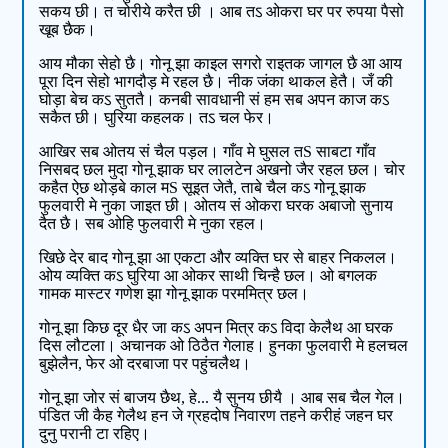
सकय छी। त चोरीये करैत छी । आब तऽ ओकरा घर पर रुपया पैसो
खूब छैक।
आय मौका सेहो छै। गोनू झा काइल सगरो राइतक जागल छै आ आय
पूरा दिन सेहो भागदौड़ मे रहल छै। नीक जंका थाकल हेतै। जँ की
घोड़ा बेच कऽ सुततै। कनबी सावधानी सं हम सब अपन काज कऽ
सकैत छी। घुरिया कहलक। तऽ चल फेर।
आखिर सब ओतय सं चैल पड़ल। गाँव मे घुसल तS साबटा गाँव
निसबद छल मुदा गोनू झाक घर लालटेन अखनो जैर रहल छल। चोर
कहैत ऐछ थोड़बे काल मS सूइत जेतै, ताबे चैल कऽ गोनू झाक
फुलवारी मे नुका जाइत छी। ओतय सं ओकरा घरक अबाजो सुनाय
दैत छै। सब ओहि फुलवारी मे नुका रहल।
खिछे देर बाद गोनू झा आ एकटा और व्यक्ति घर से बाहर निकलल।
ओय व्यक्ति कऽ घुरिया आ ओकर साथी चिन्है छल। ओ बगलक
गामक मास्टर गणेश झा गोनू झाक परममित्र छल।
गोनू झा किछ दूर धैर जा कऽ अपन मित्र कऽ विदा केलैथ आ घरक
दिस लौटला। अचानक ओ ठिठैत गेलाह। हुनका फुलवारी मे हलचल
बुझेलैन, फेर ओ दरबाजा पर पहुंचलैथ।
गोनू झा जोर सं बाजय छैथ, हे... यै सुनय छीयै । आब सब चैल गेल।
पंडित जी कैह गेलैथ हन जे ग्रहदोष निवारण तहने करीहं जहन घर
दुनु परानी टा रहिए।