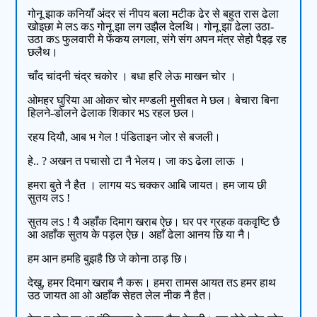
गोनू झाक कनियाँ अंदर सं नीपय बला मटीक ढेर से बहुत रास ढेला
खोइछा मे लऽ कऽ गोनू झा लग उझैल देलथि। गोनू झा ढेला उठा-
उठा कऽ फुलवारी मे फेंकय लगला, संगे संग अपन मंत्र सेहो पैइढ़ रह
छलैथ।
चाँद चांदनी चंद्र चकोर । बधा हरि लेऊ माखन चोर ।
ओमहर घुरिया आ ओकर चोर मण्डली मुसीबत मे छल। बेचारा बिना
हिलने-डोलने ढेलाक शिकार भऽ रहल छल।
रहय दियौ, आब भ गेल ! पंडिताइन जोर से बजली।
हे.. ? अखन त पचासो टा नै भेलय। जा कऽ ढेला लाऊ ।
हमरा बुते नै हैत । लागय यऽ चक्कर आबि जायत। हम जाय छी
सुतय लऽ !
सुतय लऽ ! यै अहाँक दिमाग खराब ऐछ। घर पर ग्रहक वकवृष्टि छै
आ अहाँक सुतय के पड़ल ऐछ। अहाँ ढेला आनय छि या नै।
हम आन हमहि बुझहै छि जे कोना ठाड़ छि।
देखु, हमर दिमाग खराब नै करू। हमरा तामस आयत तऽ हमर हाथ
उठ जायत आ ओ अहाँक सेहत लेल नीक नै हैत।