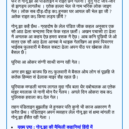
फेर त गोनू झा आ पंडिताइन मे राइत छैन गेलनी। दुनु गोटे जोर-जोर
से झगड़य लागलैथ । एतेक हल्ला भेल जे गाम भरिक लोक जाइग
गेल। लोक सब दौड़-दौड़ कऽ हुनका घर आयल की भेल झा जी ?
अतेक राइत कऽ किया लड़य छीयै ?
गोनू झा कहै छैथ - ग्रहदोष के लेल पंडित जीक कहल अनुसार एक
सौ आठ ढेला चन्द्रमा दिस फेक रहल छलौं। अखन पचासो टा ढेला
नै अनलक आ कहय ऐछ हमरा बसक नै ऐछ। आब कनि पुछियौ जे ओ
मात्र एक सौ आठ ढेला आनबा मे थाइक गेलखिन आ हमर पियरगर
भाईसब फुलवारी मे बैसल सबटा ढेला अपन पीठ पर खेबाक लेल
बैसल छै।
घुरिया आ ओकर संग्गी साथी सन्न रही गेल।
अगर हम झूठ बाजय छि तऽ फुलवारी मे बैसल ओय लोग सं पूछहि जे
कतेक हिम्मत सं ढेलाक माइर सैह रहल छै।
घुरियाक मण्डली भागय लागल मुदा गाँव बला धैर दबोचलक आ एतेक
माइर मरलाक जे नानी मोन पैर गेलय। अगले दिन ओकरा सब कऽ
पुलिसक हवाला कऽ देल गेल।
तहन पंडिताइन बुझलीह जे हुनकर पति कुनो भी काज अकारण नै
करैत छैथ। पंडिताइन अपन व्यवहार लेल गोनू झा सं क्षमा मांगली त
गोनू झा हँसैत रही गेला ।
मुख्य पृष्ठ : गोनू झा की मैथिली कहानियां हिंदी में