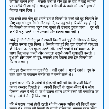
कोशिश करने लगा । उसके पंजों से गोनू झा के हाथ में कई स्थानों
पर खरोंचे भी आ गईं । गोनू झा ने बिल्ली के बच्चे को अपने हाथ से
निकल जाने दिया ।
एक हफ्ते तक गोनू झा अपने ढंग से बिल्ली के बच्चे को दूध पिलाने के
लिए खूब गर्म दूध मँगाते और वही क्रिया दुहराते। स्थिति यह हो गई
कि बिल्ली का बच्चा 'दूध' शब्द सुनते ही डरकर दुबक जाता । दूध की
कटोरी पड़ी रहती मगर उसकी ओर देखता तक नहीं ।
थोड़े ही दिनों में गोनू झा ने अपनी बिल्ली को चूहों के शिकार के लिए
प्रेरित करना शुरू किया । स्थिति यह हुई कि चूहा देखते ही गोनू झा
की बिल्ली उस पर झपट पड़ती और अपने पंजों में दबोचकर उसके
साथ खिलवाड़ करती और अन्ततः उससे अपनी क्षुधापूर्ति करती ।
दूध की ओर जाना तो दूर, उसकी ओर देखना तक इस बिल्ली को
गँवारा न था ।
गोनू झा रोज गाय का दूध पीते । दही खाते । मलाई खाते। दूध के
तरह-तरह के पकवान उनके घर में बनते रहते थे।
दूसरी तरफ गाँव के लोगों में होड़-सी मची थी कि किसकी बिल्ली
ज्यादा दमदार दिखती है । अपनी बिल्ली के साज-सँवार में ये लोग
जितना ध्यान दे रहे थे, कभी उतना ध्यान अपने बच्चों की परवरिश पर
भी इन लोगों ने नहीं दिया था ।
गाँव में प्रायः चर्चा होती रहती थी कि अमुक व्यक्ति की बिल्ली बहुत
सुन्दर है। अमुक की बिल्ली के म्याऊँ बोलने का अन्दाज बहुत प्यारा