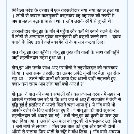
मिथिला नरेश के दरबार में एक तहसलीदार नया-नया बहाल हुआ था
। लोगों से जबरन मालगुजारी वसूलकर वह महाराज की नजरों में
अपना महत्त्व बढ़ाना चाहता था । लोग उसके रवैये से दुःखी थे।
तहसलीदार गोनू झा के गाँव में पहुँचा और वहाँ भी अपने रुतबे के रोब
में लोगों से अत्याचार पूर्वक मालगुजारी की वसूली करने लगा । दबाव
बनाने के लिए उसने कई बकायेदारों के फसल कटवा लिए।
बात गोनू झा तक पहुँची। गोनू झा कुछ गाँव वालों के साथ वहाँ पहुँचे
जहाँ तहसीलदार ठहरा हुआ था ।
गोनू झा और उनके साथ आए ग्रामीणों ने तहसीलदार को नमस्कार
किया । उस समय तहसीलदार तहमद लपेटे कुर्सी पर बैठा, धूप सेंक
रहा था । उसने गाँव वालों को आया देख अपनी दाढ़ी सहलाते हुए
कहा-“इस समय आप लोग यहाँ क्यों आए हैं ?"
गोनू झा ने बात की कमान संभाली और कहा-“कल दरबार में महाराज
आपकी प्रशंसा कर रहे थे कि आप जब से आए हैं-राजकोष में तेजी से
वृद्धि हुई है इसलिए मैं आपसे मिलने चला आया हूँ। ये गाँव वाले भी
आपके दर्शन के लिए उपस्थित हुए हैं ।” गोनू झा की बातें सुनकर
तहसीलदार की अकड़ बढ़ गई। तभी गोनू झा को कुर्सी के पास एक
बाल दिख गया । उन्होंने उस बाल को चुटकी से पकड़कर उठा लिया
। उसे माथे से लगाया । फिर उस बाल को चूमा और अपनी दोनों
आँखों से सटाया फिर धोती के खूँटे में बाँध लिया । गाँव वाले अचरज