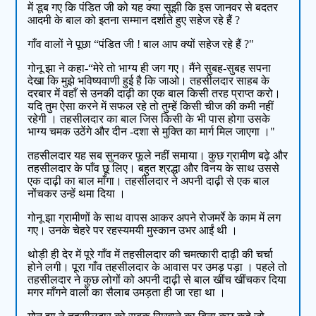
में डूब गए कि पंडित जी को यह क्या सूझी कि इस जानवर से बदतर
आदमी के बाल को इतना सम्मान दर्शाते हुए सहेज रहे हैं ?
गाँव वालों ने पूछा “पंडित जी ! बाल आप क्यों सहेज रहे हैं ?"
गोनू झा ने कहा-“मेरे तो भाग्य ही जग गए। मैंने सुबह-सुबह सपना
देखा कि मुझे भविष्यवाणी हुई है कि जाओ। तहसीलदार साहब के
दरबार में वहाँ से उनकी दाढ़ी का एक बाल किसी तरह प्राप्त करो।
यदि तुम ऐसा करने में सफल रहे तो तुम्हें किसी चीज की कमी नहीं
रहेगी । तहसीलदार का बाल जिस किसी के भी पास होगा उसके
भाग्य चमक उठेंगे और दीन -दशा से मुक्ति का मार्ग मिल जाएगा ।"
तहसीलदार यह सब सुनकर फूले नहीं समाया। कुछ ग्रामीण बढ़े और
तहसीलदार के पाँव छू लिए। बहुत श्रद्धा और विनय के साथ उससे
एक दाढ़ी का बाल माँगा। तहसीलदार ने अपनी दाढ़ी से एक बाल
नोंचकर उन्हें थमा दिया ।
गोनू झा ग्रामीणों के साथ वापस आकर अपने रोजमर्रे के काम में लग
गए। उनके चेहरे पर रहस्यमयी मुस्कान उभर आईं थी ।
थोड़ी ही देर में पूरे गाँव में तहसीलदार की चमत्कारी दाढ़ी की चर्चा
होने लगी। पूरा गाँव तहसीलदार के आवास पर उमड़ पड़ा । पहले तो
तहसीलदार ने कुछ लोगों को अपनी दाढ़ी से बाल खींच खींचकर दिया
मगर माँगने वालों का सैलाब उमड़ता ही जा रहा था ।