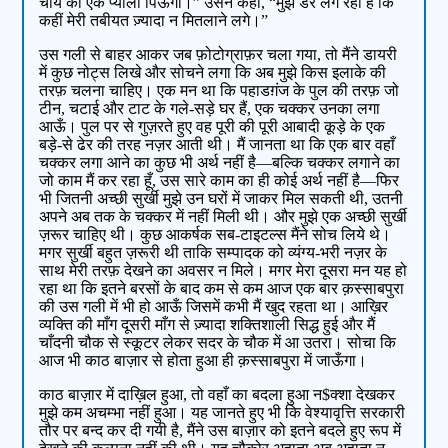
चाय की एक प्याली पिऊँगा।” उसने कहा, “मुझे डर लग रहा है कि
कहीं मेरी तबीयत ज़्यादा न मितलाने लगे।”
उस गली से बाहर आकर जब फ़ोटोग्राफ़र चला गया, तो मैंने डायरी
में कुछ नोट्स लिखे और सोचने लगा कि अब मुझे किस इलाके की
तरफ़ चलना चाहिए। एक मन था कि पहाडग़ंज के पुल की तरफ़ जो
टीन, चटाई और टाट के गले-सड़े घर हैं, एक चक्कर उनका लगा
आऊँ। पुल पर से गुज़रते हुए वह पूरी की पूरी आबादी कूड़े के एक
बड़े-से ढेर की तरह नज़र आती थी। मैं जानता था कि एक बार वहाँ
चक्कर लगा आने का कुछ भी अर्थ नहीं है—बल्कि चक्कर लगाने का
जो काम मैं कर रहा हूँ, उस सारे काम का ही कोई अर्थ नहीं है—फिर
भी जितनी अच्छी सुर्खी मुझे उन घरों में जाकर मिल सकती थी, उतनी
अपने अब तक के चक्कर में नहीं मिली थी। और मुझे एक अच्छी सुर्खी
ज़रूर चाहिए थी। कुछ आकर्षक सब-टाइटल्स मैंने सोच लिये थे।
मगर सुर्खी बहुत ज़रूरी थी ताकि सम्पादक को व्यंग्य-भरी नज़र के
साथ मेरी तरफ़ देखने का अवसर न मिले। मगर मेरा दूसरा मन यह हो
रहा था कि इतने बरसों के बाद कम से कम आज एक बार क़स्साबपुरा
की उस गली में भी हो आऊँ जिसमें कभी मैं खुद रहता था। आख़िर
व्यक्ति की माँग दूसरी माँग से ज़्यादा शक्तिशाली सिद्ध हुई और मैं
चाँदनी चौक से स्कूटर लेकर सदर के चौक में आ उतरा। सोचा कि
आज भी काठ बाज़ार से होता हुआ ही क़स्साबपुरा में जाऊँगा।
काठ बाज़ार में दाख़िल हुआ, तो वहाँ का बदला हुआ न$क्शा देखकर
मुझे कम अचम्भा नहीं हुआ। यह जानते हुए भी कि वेश्यावृत्ति सरकारी
तौर पर बन्द कर दी गयी है, मैंने उस बाज़ार को इतने बदले हुए रूप में