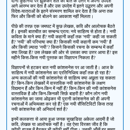
दोनों कुहनियों पर झुककर शैल की बात के उत्तर में अपना उपदेश
आगे आरम्भ कर देता है और उस उपदेश में इतने उद्धरण और अपनी
विदेश-यात्राओं के इतने संस्मरण शामिल कर देता है कि अन्त तक
फिर और किसी को बोलने का अवकाश नहीं मिलता।
पीछे की तरफ़ एक जमघट में कुछ लेखक, कवि और आलोचक बैठते
हैं। इनकी बातचीत का सम्बन्ध प्राय: नये साहित्य से होता है। नयी
कविता के माने क्या हैं? नयी कहानी कहाँ तक 'नयी’ कही जा सकती
है? 'नयी’ की परिभाषा क्या है? किसकी नयी कहानी कम 'नयी’ है
और किसी ज़्यादा 'नयी’? किसने किसकी रचना के सम्बन्ध में कहाँ
क्या लिखा है? उस लेखक की ओर से उसका क्या उत्तर आया है? इस
महीने किस-किस नयी पुस्तक का विज्ञापन निकला है?
विज्ञापनों से हटकर बात नयी कांशसनेस पर आ जाती है। आज के
साहित्य में नयी कांशसनेस का प्रतिनिधित्व कहाँ तक हो रहा है?
अन्य कलाओं की नयी कांशसनेस से साहित्य क्या अछूता रह सकता
है? किन-किन लेखकों में वास्तविक नयी कांशसनेस के लक्षण
विद्यमान हैं और किन-किन में नहीं हैं? किन-किन की नयी कांशसनेस
वास्तविक है और किन-किनकी सिर्फ़ बाहरी है? कौन लोग नयी
कांशसनेस का जामा ओढ़कर भी पुरानी कांशसनेस को ही अपनी
रचनाओं में अभिव्यक्त कर रहे हैं? एक नयी सैंसिटिविटी किस तरह
नयी कांशसनेस की अनिवार्य शर्त है?
इनमें कलकत्ता से आया हुआ जनक सुखाडिय़ा अकेला आदमी है जो
कवि, लेखक या आलोचक नहीं है। वह ऐसा विरक्त जीव है कि
कॉफ़ी-हाउस में बैठकर भी कॉफ़ी नहीं पीता। उनकी आँखें हर समय