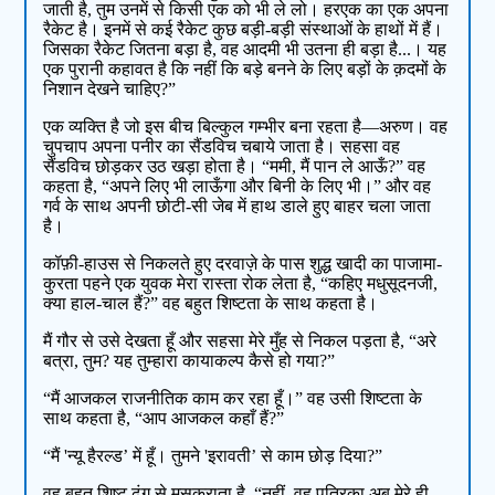
जाती है, तुम उनमें से किसी एक को भी ले लो। हरएक का एक अपना
रैकेट है। इनमें से कई रैकेट कुछ बड़ी-बड़ी संस्थाओं के हाथों में हैं।
जिसका रैकेट जितना बड़ा है, वह आदमी भी उतना ही बड़ा है...। यह
एक पुरानी कहावत है कि नहीं कि बड़े बनने के लिए बड़ों के क़दमों के
निशान देखने चाहिए?”
एक व्यक्ति है जो इस बीच बिल्कुल गम्भीर बना रहता है—अरुण। वह
चुपचाप अपना पनीर का सैंडविच चबाये जाता है। सहसा वह
सैंडविच छोड़कर उठ खड़ा होता है। “ममी, मैं पान ले आऊँ?” वह
कहता है, “अपने लिए भी लाऊँगा और बिनी के लिए भी।” और वह
गर्व के साथ अपनी छोटी-सी जेब में हाथ डाले हुए बाहर चला जाता
है।
कॉफ़ी-हाउस से निकलते हुए दरवाज़े के पास शुद्ध खादी का पाजामा-
कुरता पहने एक युवक मेरा रास्ता रोक लेता है, “कहिए मधुसूदनजी,
क्या हाल-चाल हैं?” वह बहुत शिष्टता के साथ कहता है।
मैं गौर से उसे देखता हूँ और सहसा मेरे मुँह से निकल पड़ता है, “अरे
बत्रा, तुम? यह तुम्हारा कायाकल्प कैसे हो गया?”
“मैं आजकल राजनीतिक काम कर रहा हूँ।” वह उसी शिष्टता के
साथ कहता है, “आप आजकल कहाँ हैं?”
“मैं 'न्यू हैरल्ड’ में हूँ। तुमने 'इरावती’ से काम छोड़ दिया?”
वह बहुत शिष्ट ढंग से मुसकराता है, “नहीं, वह पत्रिका अब मेरे ही