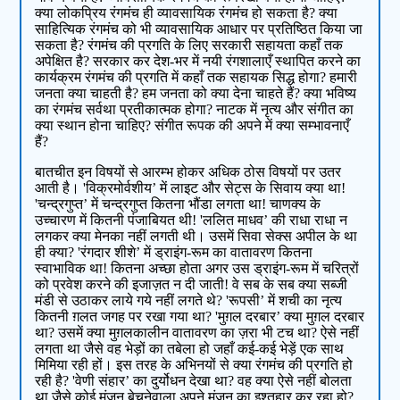
क्या लोकप्रिय रंगमंच ही व्यावसायिक रंगमंच हो सकता है? क्या
साहित्यिक रंगमंच को भी व्यावसायिक आधार पर प्रतिष्ठित किया जा
सकता है? रंगमंच की प्रगति के लिए सरकारी सहायता कहाँ तक
अपेक्षित है? सरकार कर देश-भर में नयी रंगशालाएँ स्थापित करने का
कार्यक्रम रंगमंच की प्रगति में कहाँ तक सहायक सिद्ध होगा? हमारी
जनता क्या चाहती है? हम जनता को क्या देना चाहते हैं? क्या भविष्य
का रंगमंच सर्वथा प्रतीकात्मक होगा? नाटक में नृत्य और संगीत का
क्या स्थान होना चाहिए? संगीत रूपक की अपने में क्या सम्भावनाएँ
हैं?
बातचीत इन विषयों से आरम्भ होकर अधिक ठोस विषयों पर उतर
आती है। 'विक्रमोर्वशीय’ में लाइट और सेट्स के सिवाय क्या था!
'चन्द्रगुप्त’ में चन्द्रगुप्त कितना भौंडा लगता था! चाणक्य के
उच्चारण में कितनी पंजाबियत थी! 'ललित माधव’ की राधा राधा न
लगकर क्या मेनका नहीं लगती थी। उसमें सिवा सेक्स अपील के था
ही क्या? 'रंगदार शीशे’ में ड्राइंग-रूम का वातावरण कितना
स्वाभाविक था! कितना अच्छा होता अगर उस ड्राइंग-रूम में चरित्रों
को प्रवेश करने की इजाज़त न दी जाती! वे सब के सब क्या सब्जी
मंडी से उठाकर लाये गये नहीं लगते थे? 'रूपसी’ में शची का नृत्य
कितनी ग़लत जगह पर रखा गया था? 'मुग़ल दरबार’ क्या मुग़ल दरबार
था? उसमें क्या मुग़लकालीन वातावरण का ज़रा भी टच था? ऐसे नहीं
लगता था जैसे वह भेड़ों का तबेला हो जहाँ कई-कई भेड़ें एक साथ
मिमिया रही हों। इस तरह के अभिनयों से क्या रंगमंच की प्रगति हो
रही है? 'वेणी संहार’ का दुर्योधन देखा था? वह क्या ऐसे नहीं बोलता
था जैसे कोई मंजन बेचनेवाला अपने मंजन का इश्तहार कर रहा हो?