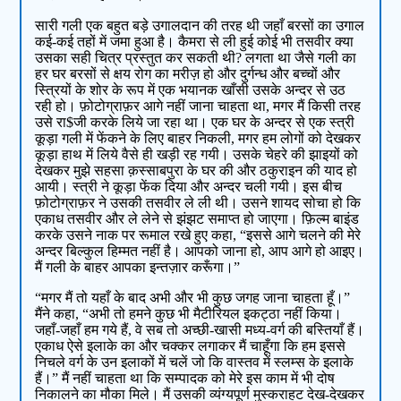
सारी गली एक बहुत बड़े उगालदान की तरह थी जहाँ बरसों का उगाल
कई-कई तहों में जमा हुआ है। कैमरा से ली हुई कोई भी तसवीर क्या
उसका सही चित्र प्रस्तुत कर सकती थी? लगता था जैसे गली का
हर घर बरसों से क्षय रोग का मरीज़ हो और दुर्गन्ध और बच्चों और
स्त्रियों के शोर के रूप में एक भयानक खाँसी उसके अन्दर से उठ
रही हो। फ़ोटोग्राफ़र आगे नहीं जाना चाहता था, मगर मैं किसी तरह
उसे रा$जी करके लिये जा रहा था। एक घर के अन्दर से एक स्त्री
कूड़ा गली में फेंकने के लिए बाहर निकली, मगर हम लोगों को देखकर
कूड़ा हाथ में लिये वैसे ही खड़ी रह गयी। उसके चेहरे की झाइयों को
देखकर मुझे सहसा क़स्साबपुरा के घर की और ठकुराइन की याद हो
आयी। स्त्री ने कूड़ा फेंक दिया और अन्दर चली गयी। इस बीच
फ़ोटोग्राफ़र ने उसकी तसवीर ले ली थी। उसने शायद सोचा हो कि
एकाध तसवीर और ले लेने से झंझट समाप्त हो जाएगा। फ़िल्म बाइंड
करके उसने नाक पर रूमाल रखे हुए कहा, “इससे आगे चलने की मेरे
अन्दर बिल्कुल हिम्मत नहीं है। आपको जाना हो, आप आगे हो आइए।
मैं गली के बाहर आपका इन्तज़ार करूँगा।”
“मगर मैं तो यहाँ के बाद अभी और भी कुछ जगह जाना चाहता हूँ।”
मैंने कहा, “अभी तो हमने कुछ भी मैटीरियल इकट्ठा नहीं किया।
जहाँ-जहाँ हम गये हैं, वे सब तो अच्छी-खासी मध्य-वर्ग की बस्तियाँ हैं।
एकाध ऐसे इलाके का और चक्कर लगाकर मैं चाहूँगा कि हम इससे
निचले वर्ग के उन इलाकों में चलें जो कि वास्तव में स्लम्स के इलाके
हैं।” मैं नहीं चाहता था कि सम्पादक को मेरे इस काम में भी दोष
निकालने का मौका मिले। मैं उसकी व्यंग्यपूर्ण मुस्कराहट देख-देखकर