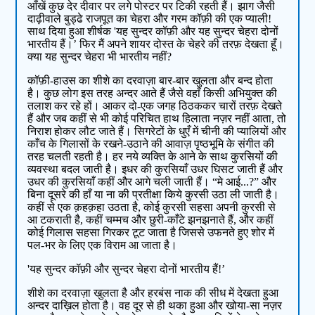
आँखें कुछ देर दीवार पर लगे पोस्टर पर टिकी रहती हैं। झाग जैसी
दाढ़ीवाले बुड्ढे राजपूत का चेहरा और गरम कॉफ़ी की एक प्याली!
साथ दिया हुआ शीर्षक 'यह सुन्दर कॉफ़ी और यह सुन्दर चेहरा दोनों
भारतीय हैं।’ फिर मैं अपने शायर दोस्त के चेहरे की तरफ़ देखता हूँ।
क्या यह सुन्दर चेहरा भी भारतीय नहीं?
कॉफ़ी-हाउस का शीशे का दरवाज़ा बार-बार खुलता और बन्द होता
है। कुछ लोग इस तरह अन्दर आते हैं जैसे वहाँ किसी अभियुक्त की
तलाश कर रहे हों। आकर दो-एक जगह ठिठककर चारों तरफ़ देखते
हैं और जब कहीं से भी कोई परिचित हाथ हिलाता नज़र नहीं आता, तो
निराश होकर लौट जाते हैं। सिगरेटों के धुएँ में चीनी की प्यालियों और
काँच के गिलासों के रखने-उठाने की आवाज़ पृष्ठभूमि के संगीत की
तरह चलती रहती है। हर नये व्यक्ति के आने के साथ कुरसियों की
व्यवस्था बदल जाती है। इधर की कुरसियाँ उधर घिसट जाती हैं और
उधर की कुरसियाँ कहीं और आगे चली जाती हैं। “मे आई...?” और
बिना दूसरे की हाँ या ना की प्रतीक्षा किये कुरसी उठा ली जाती है।
कहीं से एक क़हक़हा उठता है, कोई कुरसी सहसा अपनी कुरसी से
आ टकराती है, कहीं चम्मच और छुरी-काँटे झनझनाते हैं, और कहीं
कोई गिलास सहसा गिरकर टूट जाता है जिससे उफनते हुए शोर में
पल-भर के लिए एक विराम आ जाता है।
'यह सुन्दर कॉफ़ी और सुन्दर चेहरा दोनों भारतीय हैं!’
शीशे का दरवाज़ा खुलता है और हरबंस नाक की सीध में देखता हुआ
अन्दर दाख़िल होता है। वह दूर से ही थका हुआ और खोया-सा नज़र