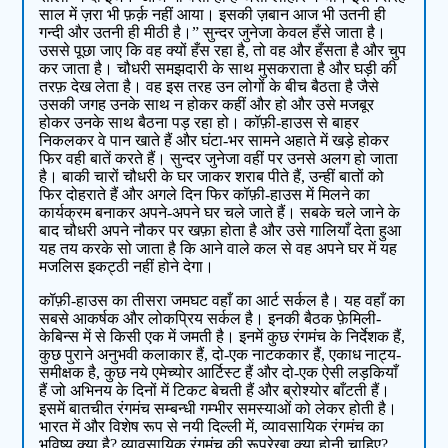
साल में ज़रा भी फ़र्क़ नहीं आया। इसकी ज़बान आज भी उतनी ही
गन्दी और उतनी ही मीठी है।” सुन्दर जुनेजा केवल हँसे जाता है।
उससे पूछा जाए कि वह क्यों हँस रहा है, तो वह और हँसता है और चुप
कर जाता है। चौधरी समझदारी के साथ मुसकराता है और घड़ी की
तरफ़ देख लेता है। वह इस तरह उन लोगों के बीच बैठता है जैसे
उसकी जगह उनके साथ न होकर कहीं और हो और उसे मजबूर
होकर उनके साथ बैठना पड़ रहा हो। कॉफ़ी-हाउस से बाहर
निकलकर वे पान खाते हैं और घंटा-भर सामने अहाते में खड़े होकर
फिर वही बातें करते हैं। सुन्दर जुनेजा वहीं पर उनसे अलग हो जाता
है। बाकी चारों चौधरी के घर जाकर शराब पीते हैं, उन्हीं बातों को
फिर दोहराते हैं और अगले दिन फिर कॉफ़ी-हाउस में मिलने का
कार्यक्रम बनाकर अपने-अपने घर चले जाते हैं। सबके चले जाने के
बाद चौधरी अपने नौकर पर खफ़ा होता है और उसे गालियाँ देता हुआ
यह तय करके सो जाता है कि आने वाले कल से वह अपने घर में यह
मजलिस इकट्ठी नहीं होने देगा।
कॉफ़ी-हाउस का तीसरा जमघट वहाँ का आर्ट सर्कल है। यह वहाँ का
सबसे आकर्षक और लोकप्रिय सर्कल है। इनकी बैठक फ़ेमिली-
केबिन्स में से किसी एक में जमती है। इनमें कुछ रंगमंच के निर्देशक हैं,
कुछ पुराने अनुभवी कलाकार हैं, दो-एक नाटककार हैं, एकाध नाट्य-
समीक्षक है, कुछ नये एमेच्योर आर्टिस्ट हैं और दो-एक ऐसी लड़कियाँ
हैं जो अभिनय के दिनों में टिकट बेचती हैं और ब्रोश्योर बाँटती हैं।
इसमें बातचीत रंगमंच सम्बन्धी गम्भीर समस्याओं को लेकर होती है।
भारत में और विशेष रूप से नयी दिल्ली में, व्यावसायिक रंगमंच का
भविष्य क्या है? व्यावसायिक रंगमंच की रूपरेखा क्या होनी चाहिए?