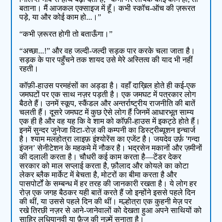
बताना। मैं आजकल एक्साइज में हूँ। कभी स्कॉच-ऑच की ज़रूरत
पड़े, या और कोई काम हो...।”
“कभी ज़रूरत होगी तो बताऊँगा।”
“अच्छा...!” और वह जल्दी-जल्दी सड़क पार करके चला जाता है।
सड़क के पार पहुँचने तक शायद उसे मेरे अस्तित्व की याद भी नहीं
रहती।
कॉफ़ी-हाउस परमहंसों का अड्डा है। वहाँ दाख़िल होते ही कई-एक
जमघटों पर एक साथ नज़र पड़ती है। एक जमघट में पत्रकार लोग
बैठते हैं। उनमें स्कूप, स्कैंडल और अन्तर्राष्ट्रीय राजनीति की बातें
चलती हैं। दूसरे जमघट में कुछ ऐसे लोग हैं जिनमें आधारभूत साम्य
एक ही है और वह यह कि वे शाम को कॉफ़ी-हाउस में इकट्ठे होते हैं।
इनमें सुन्दर जुनेजा विटा-रोज़ की कम्पनी का डिस्ट्रीब्यूशन इन्चार्ज
है। श्याम मलहोत्रा लाइफ़ इंश्योरेंस का एजेंट है। जयदेव उर्फ़ 'गन्दा
इंजन’ सेनीटेशन के महकमे में नौकर है। भद्रसेन मकानों और ज़मीनों
की दलाली करता है। चौधरी कई काम करता है—टेंडर देकर
सरकार को माल सप्लाई करता है, फ़ौलाद और कोयले का कोटा
लेकर ब्लैक मार्केट में बेचता है, मोटरों का बीमा करता है और
पासपोर्टों के सम्बन्ध में हर तरह की जानकारी रखता है। ये लोग हर
रोज़ एक जगह बैठकर यही बातें करते हैं जो इन्होंने इससे पहले दिन
की थीं, या उससे पहले दिन की थीं। मल्होत्रा एक कुहनी मेज़ पर
रखे तिरछी नज़र से आने-जानेवालों को देखता हुआ अपने साथियों को
साहिर लुधियानवी या फ़ैज की नज़्में सुनाता है।