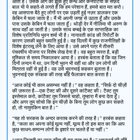
आता है। उसके आगे को झुके हुए कन्धे और कनपटियों के सफ़ेद
बाल भी ये कहते-से लगते हैं कि हम परेशान हैं, हमसे बात मत करो।
वह आसपास बैठे हुए लोगों पर एक उड़ती हुई नज़र डालकर एक
केबिन में चला जाता है। मैं भी अपनी जगह से उठता हूँ और उसके
पास उसके केबिन में चला जाता हूँ। थोड़ी देर में नीलिमा भी अरुण के
साथ वहाँ आ जाती है। उसके साथ बम्बई के एक साप्ताहिक का
विशेष प्रतिनिधि भुवन शर्मा भी है। नानावती कांड की रिपोर्टों के
कारण उसकी बहुत ख्याति हुई है। वह दिल्ली में कुछ राजनीतिज्ञों के
विशेष इंटरव्यू लेने के लिए आया है। उसे अपने पत्र में तीसरी
पंचवर्षीय योजना पर विशेष लेख देना है। वह बहुत व्यस्त है, बड़ी
मुश्किल से समय निकालकर आया है। हरबंस बताता है कि वह जिन
दिनों लन्दन में था, उन दिनों भुवन भी वहीं था और उन लोगों की
मित्रता वहीं से हुई है। वह उसे भुवनभाई कहकर बुलाता है।
भुवनभाई एक संरक्षक की तरह बाँहें फैलाकर बात करता है।
“आज कोई भी काम असम्भव नहीं है।” वह कहता है, “सिर्फ़ दो चीज़ों
की ज़रूरत है—एक टैक्ट की और दूसरे कांटैक्ट की। टैक्ट तुम
इस्तेमाल करो, कांटैक्ट तुम जिससे चाहो, तुम्हारा मैं बना देता हूँ।
और अगर तुम सोचो कि इन चीज़ों के बिना तुम लोग कुछ कर सकते
हो, तो नामुमकिन बात है।”
“यह तो सरकस के अन्दर करतब करने की तरह है।” हरबंस कहता
है, “कला का अपना कोई मूल्य नहीं, मूल्य है तो इस बात का कि आप
कुछ साधन-सम्पन्न लोगों के इशारे पर चलते हैं या नहीं।”