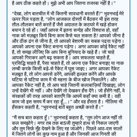
है आप ठीक कहते हों। मुझे अभी आप जितना तजरबा नहीं है।”
“देखा, लोग बातचीत में भी कितनी सावधानी बरतते हैं?” भुवनभाई मेरे
ऊपर पिल पड़ता है, “लोग आजकल दोस्तों में बैठकर भी इस तरह
तौल-तौलकर बातें करतें हैं जैसे अदालत के कठघरे में खड़े होकर
बयान दे रहे हों। जहाँ आपस में इतना सन्देह और विश्वास हो, वहाँ
नाक को मज़बूत किये बिना काम कैसे चल सकता है? आपको जीना है
और ठीक ढंग से जीना है, तो आपको बेशरमी का सबक पढऩा पड़ेगा।
आपको अपना एक रैकेट बनाना पड़ेगा। अगर आपका कोई रैकेट नहीं
है, तो समझ लीजिए कि आप बिना बुनियाद के खड़े हैं। जो चाहे
आपको गिराकर आगे बढ़ सकता है। आप सफलता चाहते हैं,
प्रसिद्धि चाहते हैं, पैसा चाहते हैं, तो अपना एक रैकेट बनाइए या नाक
लम्बी करके किसी बड़े-से रैकेट में घुस जाइए। अगर आपका रैकेट
मज़बूत है, तो लोग आपसे डरेंगे, आपकी इज़्ज़त करेंगे और आपके
घटिया से घटिया काम में भी महत्ता के बीज खोज निकालेंगे। और
आपका रैकेट नहीं है, तो आप चाहे जितनी कलाबाज़ियाँ दिखाइए, लोग
उन्हें देखेंगे भी नहीं। और देखेंगे तो देखकर हँस देंगे। जो हँसेंगे नहीं, वे
संरक्षकों की तरह आपको बताएँगे कि आपमें कहाँ क्या कमी है। वही
काम जो इस समय मैं कर रहा हूँ...।” और वह हँसता है। नीलिमा भी
हँसकर कहती है, “भुवनभाई बातें बहुत अच्छी करते हैं।”
“मैं सच बात कहता हूँ।” भुवनभाई कहता है, “तुम लोग आज नहीं तो
कल समझोगे। मगर तब तक बा$जी तुम्हारे हाथ से निकल जाएगी
और तुम सिर्फ़ मुँह देखने के लिए रह जाओगे। पिछले आठ-दस सालों
में जितने लोगों का कुछ नाम हुआ है और जिनकी आज गिनती की