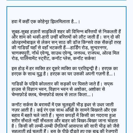
हवा में कहीं एक कोहेनूर झिलमिलाता है...।
सुबह-सुबह हज़ारों साइकिलें शहर की विभिन्न बस्तियों से निकलती हैं
और शाम को थकी-हारी उन्हीं बस्तियों को लौट जाती हैं। सन् दो की
ओल्ड्स्मोबाइल से लेकर सन् साठ की डॉज किंग्सवे तक सैकड़ों तरह
की गाडिय़ाँ यहाँ से वहाँ भटकती हैं—हार्डिंग रोड, सुन्दरनगर,
चाणक्यपुरी, नॉर्थ एवेन्यू, साउथ एवेन्यू, जनपथ, राजपथ, ओल्ड मिल
रोड, पार्लियामेंट स्ट्रीट, कनॉट प्लेस, कनॉट सर्कस!
इस होड़ में हर व्यक्ति हर दूसरे व्यक्ति का प्रतिद्वन्द्वी है। हरएक का
हरएक के साथ युद्ध है। हरएक का घर उसकी अपनी गज़नी है...।
गाडिय़ों के पहिये कोलतार की सड़कों पर घिसते जाते हैं। सप्रू
हाउस से विज्ञान भवन, विज्ञान भवन से अशोका, अशोका से
चेम्सफ़ोर्ड क्लब, चेम्सफ़ोर्ड क्लब से लाल किला...।
कनॉट सर्कस के बरामदों में एक चुलबुली भीड़ इधर से उधर जाती
नज़र आती है। कई रंग एक साथ आँखों के सामने बिखरते और एक
बहाव में बहते चले जाते हैं। चुस्त कपड़ों में किसी का गदराया हुआ
शरीर सँभाले नहीं सँभलता और बाहर को बिखर-बिखर जाना चाहता
है। किसी की लम्बी-लम्बी उँगलियाँ आसपास की सारी भीड़ को जैसे
सहलाती हुई चलती हैं। बस के पीछे दौड़ते हुए एक बाबू की रेज़गारी