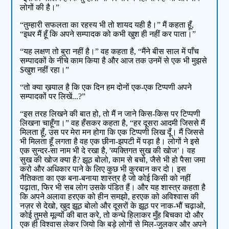
लोगों की है।”
“तुम्हारी सफलता का रहस्य भी तो शायद यही है।” मैं कहता हूँ,
“इधर मैं हूँ कि अपने सम्पादक को कभी खुश ही नहीं कर पाता।”
“यह लक्षण तो बुरा नहीं है।” वह कहता है, “मैंने बीस साल में पाँच
सम्पादकों के नीचे काम किया है और आज तक उनमें से एक भी मुझसे
$खुश नहीं रहा।”
“तो क्या ख़याल है कि एक दिन हम दोनों एक-एक टिप्पणी अपने
सम्पादकों पर लिखें...?”
“इस तरह लिखने की बात हो, तो मैं न जाने किस-किस पर टिप्पणी
लिखना चाहूँगा।” वह हँसकर कहता है, “हर दूसरा आदमी जिससे मैं
मिलता हूँ, उस पर मेरा मन होगा कि एक टिप्पणी लिख दूँ। मैं जिससे
भी मिलता हूँ लगता है वह एक छीना-झपटी में पड़ा है। लोगों ने इसे
एक सुन्दर-सा नाम भी दे रखा है, 'व्यक्तिगत सुख की खोज’। वह
सुख की खोज क्या है? झूठ बोलो, काम से बचो, जैसे भी हो पैसा जमा
करो और अधिकार पाने के लिए कुछ भी कुरबान कर दो। इस
नैतिकता का एक बना-बनाया शास्त्र है जो कोई किसी को नहीं
पढ़ाता, फिर भी सब लोग उसके पंडित हैं। और यह शास्त्र कहता है
कि अपने अलावा हरएक को हीन समझो, हरएक को अविश्वास की
नज़र से देखो, खुद झूठ बोलो और दूसरों के झूठ पर नाक-भौं चढ़ाओ,
कोई तुमसे मूल्यों की बात करे, तो कन्धे हिलाकर मुँह बिचका दो और
एक ही विश्वास लेकर जियो कि बड़े लोगों से मिल-जुलकर और अपने