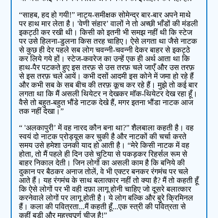
“साहब, हद हो गयी!” नाट्य-समीक्षक सोमेन्द्र बार-बार अपने माथे
पर हाथ मार लेता है। 'वेणी संहार’ वालों ने तो अच्छी भाँडों की मंडली
इकट्ठी कर रखी थी। किसी को इतनी भी समझ नहीं थी कि स्टेज
पर उसे हिलना-डुलना किस तरह चाहिए। ऐसे लगता था जैसे नाटक
से कुछ ही देर पहले सब लोग चवन्नी-चवन्नी देकर बाहर से इकट्ठे
कर लिये गये हों। स्टेज-कवरेज का उन्हें एक ही अर्थ आता था कि
हाथ-पैर पटकते हुए इस तरफ़ से उस तरफ़ चले जाएँ और उस तरफ़
से इस तरफ़ चले आयें। कभी दसों आदमी इस कोने में जमा हो रहे हैं
और कभी सब के सब बीच की तरफ़ कूच कर रहे हैं। मुझे तो कई बार
लगता था कि मैं असली थियेटर न देखकर मॉक-थियेटर देख रहा हूँ।
वैसे तो बहुत-बहुत भौंडे नाटक देखे हैं, मगर इतना भौंडा नाटक आज
तक नहीं देखा।”
“ 'अलकापुरी’ में वह नारद कौन बना था?” शैलबाला कहती है। वह
स्वयं दो नाटक प्रोड्यूस कर चुकी है और नाटकों की चर्चा करते
समय उसे हमेशा उनकी याद हो आती है। “मेरे किसी नाटक में वह
होता, तो मैं पहले ही दिन उसे चुटिया से पकड़कर रिहर्सल रूम से
बाहर निकाल देती। जिन लोगों का असली काम है कि बनिये की
दुकान पर बैठकर अनाज तोलें, वे भी एक्टर बनकर रंगमंच पर चले
आते हैं। यह रंगमंच के साथ बलात्कार नहीं तो क्या है? मैं तो कहती हूँ
कि ऐसे लोगों पर भी वही दफ़ा लागू होनी चाहिए जो दूसरे बलात्कार
करनेवाले लोगों पर लागू होती है। ये लोग बल्कि और बुरे क्रिमिनल
हैं। कला की पवित्रता...मैं कहती हूँ...एक स्त्री की पवित्रता से
कहीं बड़ी और महत्त्वपूर्ण चीज़ है!”