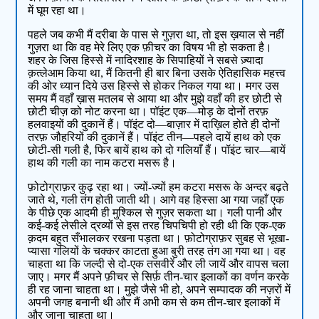
में घूम रहा था।
पहले जब कभी मैं दरीबा के पास से गुज़रा था, तो इस ख़याल से नहीं
गुज़रा था कि वह मेरे लिए एक फ़ीचर का विषय भी हो सकता है।
शहर के जिस हिस्से में नादिरशाह के सिपाहियों ने सबसे ज़्यादा
क़त्लेआम किया था, मैं कितनी ही बार बिना उसके ऐतिहासिक महत्त्व
की ओर ध्यान दिये उस हिस्से से होकर निकल गया था। मगर उस
समय मैं वहाँ ख़ास मतलब से आया था और मुझे वहाँ की हर छोटी से
छोटी चीज़ को नोट करना था। पॉइंट एक—मोड़ के दोनों तरफ़
हलवाइयों की दुकानें हैं। पॉइंट दो—बाज़ार में दाख़िल होते ही दोनों
तरफ़ जौहरियों की दुकानें हैं। पॉइंट तीन—पहले दायें हाथ को एक
छोटी-सी गली है, फिर बायें हाथ को दो गलियाँ हैं। पॉइंट चार—बायें
हाथ की गली का नाम कटरा मसरू है।
फ़ोटोग्राफ़र कुढ़ रहा था। ज्यों-ज्यों हम कटरा मसरू के अन्दर बढ़ते
जाते थे, गली तंग होती जाती थी। आगे वह हिस्सा आ गया जहाँ एक
के पीछे एक आदमी ही मुश्किल से गुज़र सकता था। गली पानी और
कई-कई लेसीले द्रव्यों से इस तरह चिपचिपी हो रही थी कि एक-एक
क़दम बहुत सँभालकर रखना पड़ता था। फ़ोटोग्राफ़र सुबह से भूखा-
प्यासा गलियों के चक्कर काटता हुआ बुरी तरह तंग आ गया था। वह
चाहता था कि जल्दी से दो-एक तसवीरें और ली जायें और वापस चला
जाए। मगर मैं अपने फ़ीचर से सिर्फ़ तीन-चार इलाकों का वर्णन करके
ही रह जाना चाहता था। मुझे जैसे भी हो, अपने सम्पादक की नज़रों में
अपनी जगह बनानी थी और मैं अभी कम से कम तीन-चार इलाकों में
और जाना चाहता था।