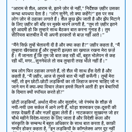
“आराम से शैल, आराम से, इतने ज़ोर से नहीं,” निर्देशक ज़हीर उसका
कन्धा थपथपा देता है। “लोग सुनेंगे, तो क्या कहेंगे?” इस पर सब
लोग ज़ोर से ठहाका लगाते हैं। शैल कुछ झेंप जाती है और झेंप मिटाने
के लिए ज़हीर की बाँह पर मुक्के मारने लगती है, “तुम तो ज़हीर इतने
बुरे आदमी हो कि तुम्हारे साथ बैठकर बात करना गुनाह है। तुम
सीरियस बातचीत में भी अपनी हरकतों से बाज़ नहीं आते।”
“मैंने सिर्फ़ तुम्हें चेतावनी दी है और क्या कहा है?” ज़हीर कहता है, “मैं
तुम्हारा खैरख्वाह हूँ और तुम्हारी इज़्ज़त का ख़याल रखना मेरा फ़र्ज़
है। मैं जानता हूँ कि तुम जो बात कह रही थीं, बहुत भोलेपन से कह
रही थीं, मगर...सुननेवाले तो सब तुम्हारी तरह भोले नहीं हैं।”
सब लोग फिर ठहाका लगाते हैं, तो शैल भी साथ हँस देती है और
कहती है, “मैं ज़हीर, आज से तुमसे बात भी नहीं करूँगी। तुम्हें मेरा
नहीं, तो इन छोटी-छोटी लड़कियों का तो लिहाज करना चाहिए जो न
जाने मन में क्या-क्या विचार लेकर हमसे मिलने आती हैं! इन बेचारियों
के दिमाग़ क्यों स्पॉयल करते हो?”
छोटी लड़कियाँ, अर्थात् मीना और सुदर्शन, जो रंगमंच के शौक़ से
नयी-नयी उस सर्कल में आने लगी हैं, थोड़ा शरमाकर एक-दूसरी की
तरफ़ देखती हैं और नज़रें झुका लेती हैं। नाटककार सुखवन्त जो हर
चौथे महीने विदेश-यात्रा के लिए जाता है और विदेशी कला और
संस्कृति के सम्बन्ध में बहुत अधिकार के साथ बात करता है, काफ़ी
गम्भीर होकर कहता है, “इन लड़कियों के कॉम्प्लेक्स अगर दूर नहीं