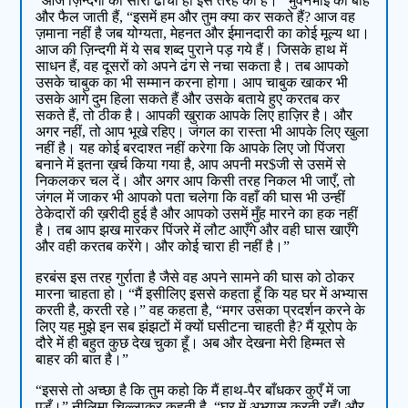
“आज ज़िन्दगी का सारा ढाँचा ही इस तरह का है।” भुवनभाई की बाँहें
और फैल जाती हैं, “इसमें हम और तुम क्या कर सकते हैं? आज वह
ज़माना नहीं है जब योग्यता, मेहनत और ईमानदारी का कोई मूल्य था।
आज की ज़िन्दगी में ये सब शब्द पुराने पड़ गये हैं। जिसके हाथ में
साधन हैं, वह दूसरों को अपने ढंग से नचा सकता है। तब आपको
उसके चाबुक का भी सम्मान करना होगा। आप चाबुक खाकर भी
उसके आगे दुम हिला सकते हैं और उसके बताये हुए करतब कर
सकते हैं, तो ठीक है। आपकी खुराक आपके लिए हाज़िर है। और
अगर नहीं, तो आप भूखे रहिए। जंगल का रास्ता भी आपके लिए खुला
नहीं है। यह कोई बरदाश्त नहीं करेगा कि आपके लिए जो पिंजरा
बनाने में इतना ख़र्च किया गया है, आप अपनी मर$जी से उसमें से
निकलकर चल दें। और अगर आप किसी तरह निकल भी जाएँ, तो
जंगल में जाकर भी आपको पता चलेगा कि वहाँ की घास भी उन्हीं
ठेकेदारों की ख़रीदी हुई है और आपको उसमें मुँह मारने का हक नहीं
है। तब आप झख मारकर पिंजरे में लौट आएँगे और वही घास खाएँगे
और वही करतब करेंगे। और कोई चारा ही नहीं है।”
हरबंस इस तरह गुर्राता है जैसे वह अपने सामने की घास को ठोकर
मारना चाहता हो। “मैं इसीलिए इससे कहता हूँ कि यह घर में अभ्यास
करती है, करती रहे।” वह कहता है, “मगर उसका प्रदर्शन करने के
लिए यह मुझे इन सब झंझटों में क्यों घसीटना चाहती है? मैं यूरोप के
दौरे में ही बहुत कुछ देख चुका हूँ। अब और देखना मेरी हिम्मत से
बाहर की बात है।”
“इससे तो अच्छा है कि तुम कहो कि मैं हाथ-पैर बाँधकर कुएँ में जा
पड़ूँ।” नीलिमा चिल्लाकर कहती है, “घर में अभ्यास करती रहूँ! और