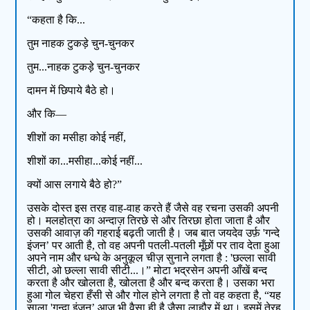
“कहता है कि...
तुम नाहक टुकड़े चुन-चुनकर
तुम...नाहक टुकड़े चुन-चुनकर
दामन में छिपाये बैठे हो।
और कि—
शीशों का मसीहा कोई नहीं,
शीशों का...मसीहा...कोई नहीं...
क्यों आस लगाये बैठे हो?”
उसके दोस्त इस तरह वाह-वाह करते हैं जैसे वह रचना उसकी अपनी
हो। मलहोत्रा का अन्दाज़ तिरछे से और तिरछा होता जाता है और
उसकी आवाज़ की गहराई बढ़ती जाती है। जब बात जयदेव उर्फ़ 'गन्दे
इंजन’ पर आती है, तो वह अपनी पतली-पतली मूँछों पर ताव देता हुआ
अपने नाम और धन्धे के अनुकूल चीज़ सुनाने लगता है : 'छल्ला सावी
सीटी, ओ छल्ला सावी सीटी...।” मोटा भद्रसेन अपनी आँखें बन्द
करता है और खोलता है, खोलता है और बन्द करता है। उसका भरा
हुआ गोल चेहरा हँसी से और गोल होने लगता है तो वह कहता है, “यह
साला 'गन्दा इंजन’ आज भी वैसा ही है जैसा लाहौर में था। इसमें तेरह