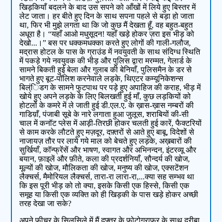
खिड़कियाँ बदलने के बाद उस सपने को आँखों में लिये हुए बिस्तर में
लेट जाता। हर बीते हुए दिन के साथ सपना पहले से बड़ा हो जाता
था, फिर भी मुझे लगता था कि जो कुछ मैं देखता हूँ, वह बहुत-बहुत
अधूरा है। “यहाँ आओ मधुसूदन! यहाँ खड़े होकर ज़रा इस भीड़ को
देखो...।” बस पर धक्कमधक्का करते हुए लोगों की गाली-गलौज,
मद्रास होटल के पास के ग्राउंड में नवयुवती के साथ संदिग्ध स्थिति
में पकड़े गये नवयुवक की भीड़ और पुलिस द्वारा मरम्मत, गेलार्ड के
सामने बिकती हुई बेला और गुलाब की बेनियाँ, पुलिसमैन के डर से
भागते हुए बूट-पॉलिश करनेवाले लड़के, थिएटर कम्यूनिकेशन्स
बिल्ंिडग के सामने फुटपाथ पर पड़े हुए अपाहिज की कराह, भीड़ में
खोये हुए अपने लड़के के लिए बिलखती हुई माँ, कुछ लड़कियों को
होटलों के कमरे में ले जाती हुई डी.एल.ए. के ख़ास-ख़ास नम्बरों की
गाडिय़ाँ, पंजाबी सूबे के नारे लगाता हुआ जुलूस, शराबियों की-सी
चाल में कनॉट प्लेस में आड़ी-तिरछी होकर चलती हुई कारें, फैक्टरियों
से काम करके लौटते हुए मज़दूर, दफ़्तरों से आते हुए बाबू, विदेशों से
नाजायज़ तौर पर लाये गये माल को बेचते हुए लड़के, अख़बारों की
सुर्खियाँ, कॉन्फ्रेंसें और भाषण, स्वागत और अभिनन्दन, इंटरव्यू और
बयान, फ़ाइलें और फ़ीते, कला की प्रदर्शनियाँ, सौन्दर्य की खोज,
मूल्यों की खोज, मौलिकता की खोज, मनुष्य की खोज, एक्सटेंशन
लैक्चर्स, मैमोरियल लैक्चर्स, तारा-रा लारा-रा,...क्या सह सम्भव था
कि इस पूरी भीड़ को तो क्या, इसके किसी एक हिस्से, किसी एक
समूह या किसी एक व्यक्ति को ही खिड़की के पास खड़े होकर अच्छी
तरह देखा जा सके?
अपने फ़ीचर के सिलसिले में मैं दफ़्तर के फ़ोटोग्राफ़र के साथ दरीबा