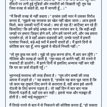
दीवारों पर लगी हुई गुडिय़ों और तसवीरों को दिखाती रहूँ! तुम यह
जिस वजह से कहते हो, वह मैं जानती हूँ...।”
“मैं किसी वजह से नहीं कहता।” हरबंस उसी स्वर में उसका विरोध
करता है, “मुझसे यह सरकस का खेल नहीं खेला जाता। आज इससे
मिलो, कल उसकी पार्टी में जाओ। क्या हो रहा है? कांटैक्ट बन रहे हैं!
किसलिए? कि हमें कोई अच्छा-सा ग्रुप स्पांसर कर दे, कि बड़ी-बड़ी
जगहों पर हमारा ज़िक्र होने लगे, लोग हमें जानने लगें, और जब हमारा
प्रदर्शन हो, तो वे वहाँ आकर वाहवाही करें; उनके पत्रों में हमारी
प्रशंसा निकले, बड़े-बड़े घरों में हमारी दावतें हों। मैं इतने दिनों से
कोशिश कर रहा हूँ, मगर मुझसे ये ची$जें निभती नहीं।”
“तो तुम कुछ मत करो। मुझे जो कुछ करना होगा, मैं आप कर लूँगी।”
नीलिमा और तल्ख हो जाती है, “तुम मदद तो करोगे नहीं, मेरे रास्ते में
रुकावटें ही डालोगे। मैं इतने दिनों से इसलिए अभ्यास नहीं कर रही
कि घर का फ़र्श तोड़ती रहूँ।”
भुवनभाई मध्यस्थ की तरह हँसता है। “तुम लोग बच्चों की तरह
आपस में लड़ते हो।” वह कहता है, “हरबंस यह बात भूल जाता है कि
जो काम यह तुम्हारे लिए करने से कतराता है, वही काम इसे अपनी
रो$जी के लिए करना पड़ता है। तो जहाँ दिन में चार बार नाक
घिसानी पड़ती है, वहाँ दस बार सही। इससे नाक और मज़बूत ही
होती है। क्यों भाई मधुसूदन?”
मैं तिरछे रास्ते से बात में से निकलने की कोशिश करता हूँ, “हो सकता