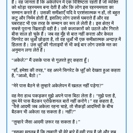
हैं। वह जानता है कि अकेलेपन में एक विशिष्टता रहती है जो व्यक्ति
को थोड़ा रहस्यमय बना देती है और कि लोग इस रहस्यमयता का
सम्मान करते हैं। उसकी समीक्षाएँ यदि वे प्रशंसात्मक न हों, तो बहुत
कटु और निर्मम होती हैं, इसलिए लोग उससे घबराते हैं और वह
घबराहट भी एक तरह के सम्मान का रूप ले लेती है। इस क्षेत्र में
सबसे पुराना खिलाड़ी वही है। उसे कलाकारों को उठाते और गिराते
बीस साल हो चुके हैं। जब वह मुँह से बात नहीं करता और केवल
सिगरेट का धुआँ छोड़ता है, तो वह धुआँ भी एक समीक्षात्मक अन्दाज़ में
हिलता है। उस धुएँ की गोलाइयों से भी कई बार लोग उसके मत का
अनुमान लगा लेते हैं।
“अकेले?” मैं उसके पास से गुज़रते हुए कहता हूँ।
“हाँ, हमेशा की तरह,” वह अपने सिगरेट के धुएँ को देखता हुआ कहता
है, “आओ, बैठो।”
“मेरे पास बैठने से तुम्हारे अकेलेपन में खलल नहीं पड़ेगा?”
वह मेरा हाथ पकड़कर मुझे अपने पास बिठा लेता है। “मुझे पता है,
तुम मेरे पास बैठकर प्रोफ़ेशनल बातें नहीं करोगे।” वह कहता है,
“वैसे आदमी जब अकेला रहना चाहे, तो सैकड़ों आदमियों के बीच
बैठकर भी अकेला रह सकता है। नहीं?”
“तुम्हारे जैसा आदमी ज़रूर रह सकता है।”
“इसका मतलब है कि तुम्हारी भी मेरे बारे में वही राय है जो और सब