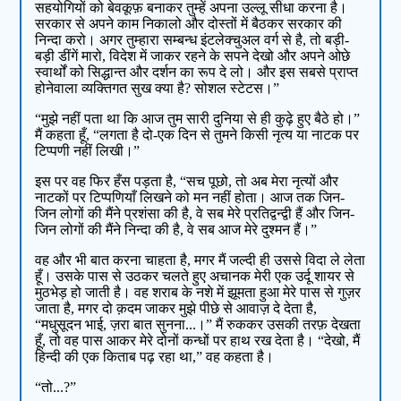
सहयोगियों को बेवकूफ़ बनाकर तुम्हें अपना उल्लू सीधा करना है।
सरकार से अपने काम निकालो और दोस्तों में बैठकर सरकार की
निन्दा करो। अगर तुम्हारा सम्बन्ध इंटलेक्चुअल वर्ग से है, तो बड़ी-
बड़ी डींगें मारो, विदेश में जाकर रहने के सपने देखो और अपने ओछे
स्वार्थों को सिद्धान्त और दर्शन का रूप दे लो। और इस सबसे प्राप्त
होनेवाला व्यक्तिगत सुख क्या है? सोशल स्टेटस।”
“मुझे नहीं पता था कि आज तुम सारी दुनिया से ही कुढ़े हुए बैठे हो।”
मैं कहता हूँ, “लगता है दो-एक दिन से तुमने किसी नृत्य या नाटक पर
टिप्पणी नहीं लिखी।”
इस पर वह फिर हँस पड़ता है, “सच पूछो, तो अब मेरा नृत्यों और
नाटकों पर टिप्पणियाँ लिखने को मन नहीं होता। आज तक जिन-
जिन लोगों की मैंने प्रशंसा की है, वे सब मेरे प्रतिद्वन्द्वी हैं और जिन-
जिन लोगों की मैंने निन्दा की है, वे सब आज मेरे दुश्मन हैं।”
वह और भी बात करना चाहता है, मगर मैं जल्दी ही उससे विदा ले लेता
हूँ। उसके पास से उठकर चलते हुए अचानक मेरी एक उर्दू शायर से
मुठभेड़ हो जाती है। वह शराब के नशे में झूमता हुआ मेरे पास से गुज़र
जाता है, मगर दो क़दम जाकर मुझे पीछे से आवाज़ दे देता है,
“मधुसूदन भाई, ज़रा बात सुनना...।” मैं रुककर उसकी तरफ़ देखता
हूँ, तो वह पास आकर मेरे दोनों कन्धों पर हाथ रख देता है। “देखो, मैं
हिन्दी की एक किताब पढ़ रहा था,” वह कहता है।
“तो...?”