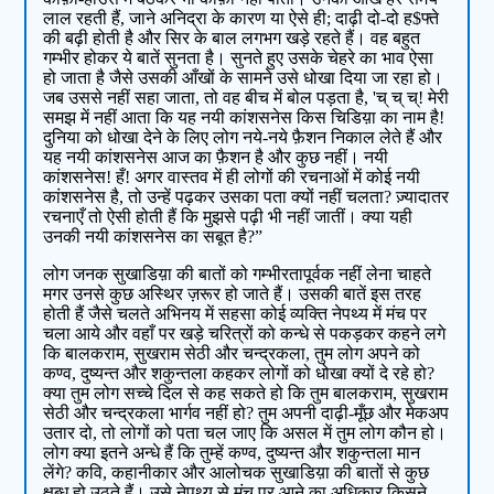
लाल रहती हैं, जाने अनिद्रा के कारण या ऐसे ही; दाढ़ी दो-दो ह$फ्ते
की बढ़ी होती है और सिर के बाल लगभग खड़े रहते हैं। वह बहुत
गम्भीर होकर ये बातें सुनता है। सुनते हुए उसके चेहरे का भाव ऐसा
हो जाता है जैसे उसकी आँखों के सामने उसे धोखा दिया जा रहा हो।
जब उससे नहीं सहा जाता, तो वह बीच में बोल पड़ता है, 'च् च् च्! मेरी
समझ में नहीं आता कि यह नयी कांशसनेस किस चिडिय़ा का नाम है!
दुनिया को धोखा देने के लिए लोग नये-नये फ़ैशन निकाल लेते हैं और
यह नयी कांशसनेस आज का फ़ैशन है और कुछ नहीं। नयी
कांशसनेस! हँ! अगर वास्तव में ही लोगों की रचनाओं में कोई नयी
कांशसनेस है, तो उन्हें पढ़कर उसका पता क्यों नहीं चलता? ज़्यादातर
रचनाएँ तो ऐसी होती हैं कि मुझसे पढ़ी भी नहीं जातीं। क्या यही
उनकी नयी कांशसनेस का सबूत है?”
लोग जनक सुखाडिय़ा की बातों को गम्भीरतापूर्वक नहीं लेना चाहते
मगर उनसे कुछ अस्थिर ज़रूर हो जाते हैं। उसकी बातें इस तरह
होती हैं जैसे चलते अभिनय में सहसा कोई व्यक्ति नेपथ्य में मंच पर
चला आये और वहाँ पर खड़े चरित्रों को कन्धे से पकड़कर कहने लगे
कि बालकराम, सुखराम सेठी और चन्द्रकला, तुम लोग अपने को
कण्व, दुष्यन्त और शकुन्तला कहकर लोगों को धोखा क्यों दे रहे हो?
क्या तुम लोग सच्चे दिल से कह सकते हो कि तुम बालकराम, सुखराम
सेठी और चन्द्रकला भार्गव नहीं हो? तुम अपनी दाढ़ी-मूँछ और मेकअप
उतार दो, तो लोगों को पता चल जाए कि असल में तुम लोग कौन हो।
लोग क्या इतने अन्धे हैं कि तुम्हें कण्व, दुष्यन्त और शकुन्तला मान
लेंगे? कवि, कहानीकार और आलोचक सुखाडिय़ा की बातों से कुछ
क्षुब्ध हो उठते हैं। उसे नेपथ्य से मंच पर आने का अधिकार किसने