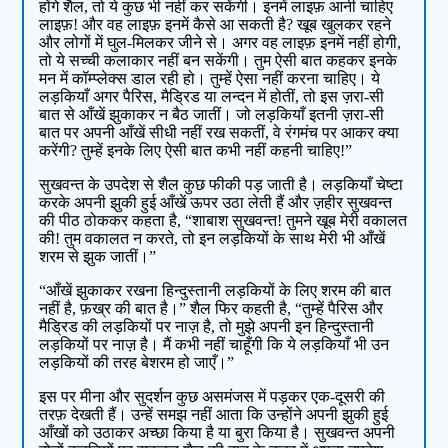
होंगे शैल, तो ये कुछ भी नहीं कर सकेंगी। इनमें लाइफ़ आनी चाहिए
लाइफ़! और वह लाइफ़ इनमें कैसे आ सकती है? खूब खुलकर रहने
और लोगों में घुल-मिलकर जीने से। अगर वह लाइफ़ इनमें नहीं होगी,
तो ये सच्ची कलाकार नहीं बन सकेंगी। तुम ऐसी बात कहकर इनके
मन में कॉम्प्लेक्स डाल रही हो। तुम्हें ऐसा नहीं करना चाहिए। ये
लड़कियाँ अगर पैरिस, मैड्रिड या लन्दन में होतीं, तो इस ज़रा-सी
बात से आँखें झुकाकर न बैठ जातीं। जो लड़कियाँ इतनी ज़रा-सी
बात पर अपनी आँखें सीधी नहीं रख सकतीं, वे रंगमंच पर आकर क्या
करेंगी? तुम्हें इनके लिए ऐसी बात कभी नहीं कहनी चाहिए!”
सुखवन्त के उपदेश से शैल कुछ फीकी पड़ जाती है। लड़कियाँ चेष्टा
करके अपनी झुकी हुई आँखें ऊपर उठा लेती हैं और ज़हीर सुखवन्त
की पीठ ठोककर कहता है, “शाबाश सुखवन्त! तुमने खूब मेरी वकालत
की! तुम वकालत न करते, तो इन लड़कियों के साथ मेरी भी आँखें
शरम से झुक जातीं।”
“आँखें झुकाकर रखना हिन्दुस्तानी लड़कियों के लिए शरम की बात
नहीं है, फ़ख्र की बात है।” शैल फिर कहती है, “तुम्हें पैरिस और
मैड्रिड की लड़कियों पर नाज़ है, तो मुझे अपनी इन हिन्दुस्तानी
लड़कियों पर नाज़ है। मैं कभी नहीं चाहूँगी कि ये लड़कियाँ भी उन
लड़कियों की तरह बेशरम हो जाएँ।”
इस पर मीना और सुदर्शन कुछ असमंजस में पड़कर एक-दूसरी की
तरफ़ देखती हैं। उन्हें समझ नहीं आता कि उन्होंने अपनी झुकी हुई
आँखों को उठाकर अच्छा किया है या बुरा किया है। सुखवन्त अपनी