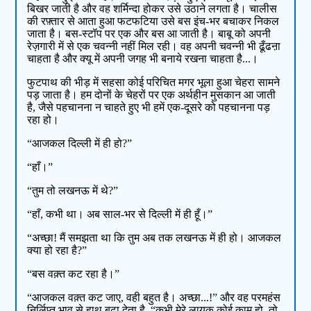
बिखर जाती है और वह शर्मिन्दा होकर उसे उठाने लगता है। चालीस
की रफ़्तार से आता हुआ फटफटिया उसे बस इंच-भर बचाकर निकल
जाता है। बस-स्टॉप पर एक और बस आ जाती है। बाबू को अपनी
रेज़गारी में से एक चवन्नी नहीं मिल रही। वह अपनी चवन्नी भी ढूँढऩा
चाहता है और क्यू में अपनी जगह भी बनाये रखना चाहता है...।
फुटपाथ की भीड़ में सहसा कोई परिचित मगर भूला हुआ चेहरा सामने
पड़ जाता है। हम दोनों के चेहरों पर एक अर्थहीन मुसकान आ जाती
है, जैसे पहचानना न चाहते हुए भी हमें एक-दूसरे को पहचानना पड़
रहा हो।
“आजकल दिल्ली में ही हो?”
“हाँ।”
“तुम तो लखनऊ में थे?”
“हाँ, कभी था। अब साल-भर से दिल्ली में ही हूँ।”
“अच्छा! मैं समझता था कि तुम अब तक लखनऊ में ही हो। आजकल
क्या हो रहा है?”
“बस वक़्त कट रहा है।”
“आजकल वक़्त कट जाए, वही बहुत है। अच्छा...!” और वह परमहंस
निर्लिप्त भाव से हाथ बढ़ा देता है, “कभी मेरे लायक कोई काम हो, तो