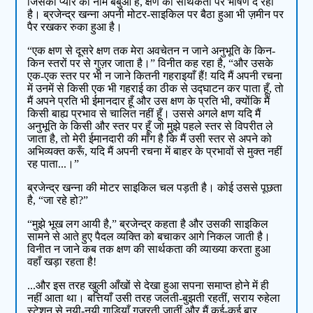
जिसका प्यार का नाम बबुआ है, क्षण की सार्थकता पर भाषण दे रहा
है। ब्रजेन्द्र खन्ना अपनी मोटर-साइकिल पर बैठा हुआ भी ज़मीन पर
पैर रखकर रुका हुआ है।
“एक क्षण से दूसरे क्षण तक मेरा अवचेतन न जाने अनुभूति के किन-
किन स्तरों पर से गुज़र जाता है।” विनीत कह रहा है, “और उसके
एक-एक स्तर पर भी न जाने कितनी गहराइयाँ हैं! यदि मैं अपनी रचना
में उनमें से किसी एक भी गहराई का ठीक से उद्घाटन कर पाता हूँ, तो
मैं अपने प्रति भी ईमानदार हूँ और उस क्षण के प्रति भी, क्योंकि मैं
किसी बाह्य प्रभाव से चालित नहीं हूँ। उससे अगले क्षण यदि मैं
अनुभूति के किसी और स्तर पर हूँ जो मुझे पहले स्तर से विपरीत ले
जाता है, तो मेरी ईमानदारी की माँग है कि मैं उसी स्तर से अपने को
अभिव्यक्त करूँ, यदि मैं अपनी रचना में बाहर के प्रभावों से मुक्त नहीं
रह पाता...।”
ब्रजेन्द्र खन्ना की मोटर साइकिल चल पड़ती है। कोई उससे पूछता
है, “जा रहे हो?”
“मुझे भूख लग आयी है,” ब्रजेन्द्र कहता है और उसकी साइकिल
सामने से आते हुए पैदल व्यक्ति को बचाकर आगे निकल जाती है।
विनीत न जाने कब तक क्षण की सार्थकता की व्याख्या करता हुआ
वहाँ खड़ा रहता है!
...और इस तरह खुली आँखों से देखा हुआ सपना समाप्त होने में ही
नहीं आता था। बत्तियाँ उसी तरह जलती-बुझती रहतीं, सराय रुहेला
स्टेशन से नयी-नयी गाडिय़ाँ गुज़रती जातीं और मैं कई-कई बार