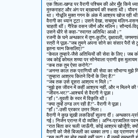
एक शिला-खण्ड पर वैरागी पश्चिम की ओर मुँह किये ध्या
मुस्कराहट और अंग पर ब्रह्मचर्य की रुक्षता थी। यौवन
था। गोधूलि मुक्त गगन के अंक में आश्रय खोज रही थ
वैरागी का ध्यान टूटा। उसने देखा, सचमुच मलिन-वसना
चाहती थीं। गैरिक वसन जीर्ण और मलिन। सौन्दर्य-विकृत आ
उसने धीरे से कहा-”स्वागत अतिथि! आओ।”
रजनी के घने अन्धकार में तृण-कुटीर, वृक्षावली, जगमगात
स्त्री ने पूछा-”जब तुमने अपना सोने का संसार पैरों स
इतना यत्न किसलिए?”
“केवल तुम्हारे-जैसे अतिथियों की सेवा के लिए। जब को
जब कोई कोमल शय्या पर सोनेवाला प्राणी इस मुलायम म
“कब तक तुम ऐसा करोगे?”
“अनन्त काल तक प्राणियों की सेवा का सौभाग्य मुझे म
“तुम्हारा आश्रय कितने दिनों के लिए है?”
“जब तक उसे दूसरा आश्रय न मिले।”
“मुझे इस जीवन में कहीं आश्रय नहीं, और न मिलने की 
“जीवन-भर?”-आश्चर्य से वैरागी ने पूछा।
“हाँ।”-युवती के स्वर में विकृति थी।
“क्या तुम्हें ठण्ड लग रही है?”- वैरागी ने पूछा।
“हाँ।”-उसी प्रकार उत्तर मिला।
वैरागी ने कुछ सूखी लकडिय़ाँ सुलगा दीं। अन्धकार-प
गई। निर्जन प्रान्त में दो व्यक्ति। अग्नि-प्रज्वलित प
“रात बिता कर चली जाऊँगी, कोई आश्रय खोजूँगी; क्यों
वैरागी को जैसे बिजली का धक्का लगा। वह प्राणपण से
“इस कुटी का मोह तुमसे नहीं छूटा। मैं उसमें समभागी 