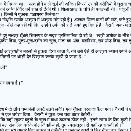
न में निमग्न था। अस्त होने वाले सूर्य की अन्तिम किरणें उसकी बरौनियों में घुसन
 की अग्नि निर्वेद की राख से ढँकी थी। शिलाखण्ड के नीचे ही पगडण्डी थी। पशुओं का
ी। किसी ने पुकारा-”आश्रय मिलेगा?”
 गोधूलि उसके आश्रम में आश्रय मांग रही है। अञ्चल छिन्न बालों की लटें, फटे हु
ँखे कह रही थीं कि, उन्होंने उमँग की रातें जगते हुए बिताई हैं। वैरागी अकस्मात् 
े हुए नक्षत्र धुँधले चित्रपट के सदृश प्रतिभासित हो रहे थे। स्त्री अशोक के नीचे व
े ठुकरा दिया, पुत्र-मुख-दर्शन का सुख, माता का अंक, यशविभव, सब छोड़ दिया, तब त
ई आश्रयहीन महलों से ठुकरा दिया जाता है, तब उसे ऐसे ही आश्रय-स्थान अपने अंक म
िट्टी पर थोड़ी देर विश्राम करके सुखी हो जाता है।”
िले!”
सम्भावना है।”
्रदेश में दो-तीन चमकीली लपटें उठने लगीं। एक धुँधला प्रकाश फैल गया। वैरागी 
वन ने एक थपेड़ा दिया। वैरागी ने पूछा-'कब तक बाहर बैठोगी?”
कि यहाँ रहकर बहुतों के सुख में बाधा डालना ठीक नहीं। इतने समय के लिए कुटी में
 बल संकलित करके बोला-”नहीं-नहीं, तुम स्वतन्त्रता से यहाँ रह सकती हो।”
होने का भय तुम्हारे लिए उत्पन्न न करूँगी।”-कहकर स्त्री ने सिर नीचा कर लिया। 