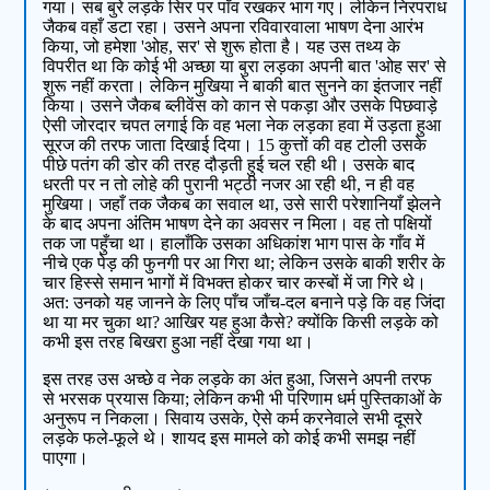
गया। सब बुरे लड़के सिर पर पाँव रखकर भाग गए। लेकिन निरपराध
जैकब वहाँ डटा रहा। उसने अपना रविवारवाला भाषण देना आरंभ
किया, जो हमेशा 'ओह, सर' से शुरू होता है। यह उस तथ्य के
विपरीत था कि कोई भी अच्छा या बुरा लड़का अपनी बात 'ओह सर' से
शुरू नहीं करता। लेकिन मुखिया ने बाकी बात सुनने का इंतजार नहीं
किया। उसने जैकब ब्लीवेंस को कान से पकड़ा और उसके पिछवाड़े
ऐसी जोरदार चपत लगाई कि वह भला नेक लड़का हवा में उड़ता हुआ
सूरज की तरफ जाता दिखाई दिया। 15 कुत्तों की वह टोली उसके
पीछे पतंग की डोर की तरह दौड़ती हुई चल रही थी। उसके बाद
धरती पर न तो लोहे की पुरानी भट्ठी नजर आ रही थी, न ही वह
मुखिया। जहाँ तक जैकब का सवाल था, उसे सारी परेशानियाँ झेलने
के बाद अपना अंतिम भाषण देने का अवसर न मिला। वह तो पक्षियों
तक जा पहुँचा था। हालाँकि उसका अधिकांश भाग पास के गाँव में
नीचे एक पेड़ की फुनगी पर आ गिरा था; लेकिन उसके बाकी शरीर के
चार हिस्से समान भागों में विभक्त होकर चार कस्बों में जा गिरे थे।
अत: उनको यह जानने के लिए पाँच जाँच-दल बनाने पड़े कि वह जिंदा
था या मर चुका था? आखिर यह हुआ कैसे? क्योंकि किसी लड़के को
कभी इस तरह बिखरा हुआ नहीं देखा गया था।
इस तरह उस अच्छे व नेक लड़के का अंत हुआ, जिसने अपनी तरफ
से भरसक प्रयास किया; लेकिन कभी भी परिणाम धर्म पुस्तिकाओं के
अनुरूप न निकला। सिवाय उसके, ऐसे कर्म करनेवाले सभी दूसरे
लड़के फले-फूले थे। शायद इस मामले को कोई कभी समझ नहीं
पाएगा।