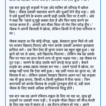
एक बार कुछ बुरे लड़कों ने एक अंधे व्यक्ति को कीचड़ में धकेल
दिया। जैकब उसकी सहायता करने और दुआएँ लेने दौड़ पड़ा। अंधे
ने उसे दुआएँ देने के बजाय अपनी छड़ी उसके सिर पर दे मारी। अंधे
ने कहा कि ‘पहले तू मुझे धक्का देता है और फिर मदद करने का
नाटक करता है। अगली बार मौका मिला तो तेरा सिर फोड़ दूँगा।’
जैकब ने अपनी किताबों में खोजा, लेकिन किसी में भी ऐसा परिणाम न
था।
जैकब चाहता था कि कोई लँगड़ा, भूखा, बेसहारा कुत्ता मिले तो उसे
घर लाकर खिलाए-पिलाए और प्यार करके उसकी अनश्वर कृतज्ञता
हासिल करे। एक दिन ऐसा ही कुत्ता पाकर वह बहुत खुश हुआ। वह
कुत्ते को घर ले आया, उसे खिलाया-पिलाया। लेकिन जब वह उसके
सिर पर प्यार का हाथ फेरने लगा तो कुत्ता भड़क गया। वह जैकब पर
टूट पड़ा। सामने के छोड़ उसके सारे कपड़े फाड़ डाले। बेचारे
लड़के का अच्छा-खासा तमाशा बन गया। उसने ग्रंथों में खोजा, पर
समझ नहीं पाया कि ऐसा क्यों हुआ। यह उसी नस्ल का कुत्ता था, जो
किताब में था। लेकिन उसका व्यवहार कितना अलग था! यह लड़का
जब भी कुछ करता, किसी-न-किसी मुसीबत में फँस जाता। जिन
कारनामों को करके किताब के लड़के पुरस्कृत होते थे, वही काम
जैकब के लिए सबसे अधिक हानिकारक सिद्ध होते।
एक बार जब वह अपने रविवार-स्कूल के लिए जा रहा था, कुछ बुरे
लड़कों पर उसकी नजर पड़ी। वे लड़के नौका विहार की मौज-मस्ती
के लिए एक नाव में सवार थे। वह हैरान-परेशान हो गया। अपने