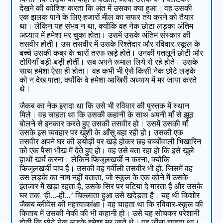
देखने की कोशिश करता कि अंत में उसका क्या हुआ। वह उसकी
एक झलक पाने के लिए हजारों मील का सफर तय करने को तैयार
था। लेकिन यह संभव न था, क्योंकि वह नेक छोटा लड़का अंतिम
अध्याय में हमेशा मर चुका होता। उसमें उसके अंतिम संस्कार की
तसवीर होती। उस तसवीर में उसके रिश्तेदार और रविवार-स्कूल के
बच्चे उसकी कब्र के चारों तरफ खड़े होते। उनकी पतलूनें छोटी और
टोपियाँ बड़ी-बड़ी होतीं। सब अपने रूमाल लिये रो रहे होते। उसके
साथ हमेशा ऐसा ही होता। वह कभी भी ऐसे किसी नेक छोटे लड़के
को न देख पाता, क्योंकि वे हमेशा आखिरी अध्याय में मर जाया करते
थे।
जैकब का नेक इरादा था कि उसे भी रविवार की पुस्तक में स्थान
मिले। वह चाहता था कि उसकी कहानी के साथ अपनी माँ से झूठ
बोलने से इनकार करते हुए उसकी तसवीर हो। उसमें उसकी माँ
उसके इस व्यवहार पर खुशी के आँसू बहा रही हो। उसकी एक
तसवीर अपने घर की ड्योढ़ी पर खड़े होकर छह बच्चोंवाली भिखारिन
को एक पैसा भीख में देते हुए हो। वह उसे बता रहा हो कि इसे खुले
हाथों खर्च करना। लेकिन फिजूलखर्ची न करना, क्योंकि
फिजूलखर्ची पाप है। उसकी वह गर्वीली तसवीर भी हो, जिसमें वह
उस लड़के का नाम नहीं बताता, जो स्कूल के एक कोने में उसके
इंतजार में खड़ा रहता है, उसके सिर पर पटिया दे मारता है और उसके
घर तक ‘ही...-ही...’ चिल्लाता हुआ उसे खदेड़ता है। यह थी किशोर
जैकब ब्लीवेंस की महत्त्वाकांक्षा। वह चाहता था कि रविवार-स्कूल की
किताब में उसकी नेकी की भी कहानी हो। उसे यह सोचकर परेशानी
होती कि छोटे नेक लड़के हमेशा मर जाते थे। वह जीना चाहता था।