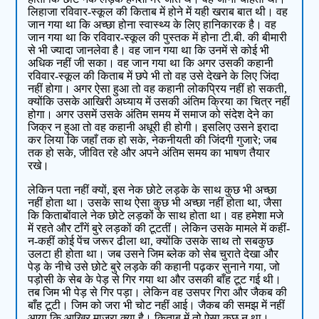
लिहाजा रविवार-स्कूल की किताब में होने में यही खराब बात थी। वह
जान गया था कि अच्छा होना स्वास्थ्य के लिए हानिकारक है। वह
जान गया था कि रविवार-स्कूल की पुस्तक में होना टी.बी. की बीमारी
से भी ज्यादा जानलेवा है। वह जान गया था कि उनमें से कोई भी
अधिक नहीं जी सका। वह जान गया था कि अगर उसकी कहानी
रविवार-स्कूल की किताब में छपे भी तो वह उसे देखने के लिए जिंदा
नहीं होगा। अगर ऐसा हुआ तो वह कहानी लोकप्रिय नहीं हो सकती,
क्योंकि उसके आखिरी अध्याय में उसकी अंतिम क्रिया का चित्र नहीं
होगा। अगर उसमें उसके अंतिम समय में समाज को संदेश देने का
जिक्र न हुआ तो वह कहानी अधूरी ही होगी। इसलिए उसने इरादा
कर लिया कि जहाँ तक हो सके, नेकनीयती की जिंदगी गुजारे; जब
तक हो सके, जीवित रहे और अपने अंतिम समय का भाषण तैयार
रखे।
लेकिन पता नहीं क्यों, इस नेक छोटे लड़के के साथ कुछ भी अच्छा
नहीं होता था। उसके साथ ऐसा कुछ भी अच्छा नहीं होता था, जैसा
कि किताबोंवाले नेक छोटे लड़कों के साथ होता था। वह हमेशा मजे
में रहते और टाँगें बुरे लड़कों की टूटतीं। लेकिन उसके मामले में कहीं-
न-कहीं कोई पेंच जरूर ढीला था, क्योंकि उसके साथ तो सबकुछ
उलटा ही होता था। जब उसने जिम ब्लेक को सेब चुराते देखा और
पेड़ के नीचे उसे छोटे बुरे लड़के की कहानी पढ़कर सुनाने गया, जो
पड़ोसी के सेब के पेड़ से गिर गया था और उसकी बाँह टूट गई थी।
तब जिम भी पेड़ से गिर पड़ा। लेकिन वह उसपर गिरा और जैकब की
बाँह टूटी। जिम को जरा भी चोट नहीं आई। जैकब की समझ में नहीं
आया कि आखिर माजरा क्या है। किताब में तो ऐसा कुछ न था।