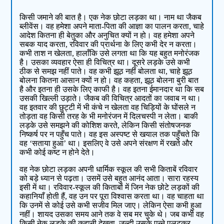
किसी जमाने की बात है। एक नेक छोटा लड़का था। नाम था जैकब
ब्लीवेंस। वह हमेशा अपने माता-पिता की आज्ञा का पालन करता, चाहे
आदेश कितना ही बेतुका और अनुचित क्यों न हो। वह हमेशा अपने
सबक याद करता, रविवार की प्रार्थना के लिए कभी देर न करता।
कभी ताश न खेलता, हालाँकि उसे लगता था कि यह बहुत मनोरंजक
है। उसका व्यवहार ऐसा ही विचित्र था। दूसरे लड़के उसे कभी
ठीक से समझ नहीं पाते। वह कभी झूठ नहीं बोलता था, चाहे झूठ
बोलना कितना आसान क्यों न हो। वह कहता, झूठ बोलना बुरी बात
है और इतना ही उसके लिए काफी है। वह इतना ईमानदार था कि सब
उसकी खिल्ली उड़ाते। जैकब की विचित्र आदतों का जवाब न था।
वह इतवार की छुट्टी में भी कंचे न खेलता वह चिड़ियों के घोंसले न
तोड़ता वह किसी तरह के भी मनोरंजन में दिलचस्पी न लेता। बाकी
लड़के उसे समझने की कोशिश करते, लेकिन किसी संतोषजनक
निष्कर्ष पर न पहुँच पाते। वह इस अस्पष्ट से खयाल तक पहुँचते कि
वह ‘सताया हुआ’ था। इसलिए वे उसे अपने संरक्षण में रखते और
कभी कोई कष्ट न होने देते।
वह नेक छोटा लड़का अपनी धार्मिक स्कूल की सभी किताबें रविवार
को बड़े ध्यान से पढ़ता। उसमें उसे बहुत आनंद आता। सारा रहस्य
इसी में था। रविवार-स्कूल की किताबों में जिन नेक छोटे लड़कों की
कहानियाँ होती हैं, वह उन पर पूरा विश्वास करता था। वह चाहता था
कि उनमें से कोई उसे कभी सजीव मिल जाए। लेकिन ऐसा कभी हुआ
नहीं। शायद उसका समय आने तक वे सब मर चुके थे। जब कभी वह
किसी नेक लड़के की कहानी देखता, जल्दी उसके पन्ने पलटकर