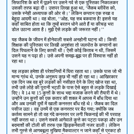
सिफारिश के बारे में पूछने पर उसने गर्व से एक पुस्तिका निकालकर
उसकी तरफ बढ़ा दी। उसपर लिखा हुआ था, ‘जैकब ब्लीवेंस को,
उसके स्नेही अध्यापक की ओर से।’ लेकिन कप्तान एक रुखा व
बेहूदा आदमी था। वह बोला, ‘‘ओह, यह सब बकवास है! इससे यह
कहाँ साबित होता था कि तुम्हें बरतन धोने आते हैं या कीचड़ भरा
डोल उठाना आता है। मुझे ऐसे लड़के की जरूरत नहीं।’’
यह जैकब के जीवन में होनेवाली सबसे अनहोनी घटना थी। किसी
शिक्षक की पुस्तिका पर लिखी अनुशंसा तो जलपोत के कप्तानों का
दिल पिघलाने के लिए काफी थी। ऐसी कोई किताब न थी, जिसमें
उसने यह न पढ़ा हो। उसे अपनी समझ-बूझ पर ही विश्वास नहीं हो
रहा था।
यह लड़का हमेशा ही परेशानियों में घिरा रहता था। उसके पास जो भी
मान्य ग्रंथ थे, उनके अनुरूप कुछ भी नहीं हो रहा था। आखिरकार
एक दिन जब वह बुरे लड़कों को नसीहत देने के लिए खोज रहा था,
तभी उसे लोहे की पुरानी भट्ठी के पास ऐसे बहुत से लड़के दिखाई
दिए। वे 14 या 15 कुत्तों के साथ भद्दा मजाक करने की तैयारी में थे।
उन्होंने उन कुत्तों को एक कतार की शक्ल में आपस में बाँध दिया था
और अब उनकी दुमों में खाली कनस्तर बाँध रहे थे। जैकब का दिल
पसीज उठा। वह उनमें से एक कनस्तर पर बैठ गया; क्योंकि जब
कर्तव्य सामने हो तो वह गंदे कनस्तर पर लगी चिकनाई की भी परवाह
नहीं करता था। उसने सबसे आगेवाले कुत्ते का पट्टा पकड़ा और उन
बदमाशों की टोली की तरफ एक झिड़कनेवाली नजर डाली। लेकिन
तभी गुस्से से आगबबूला मुखिया मैकवाल्टर न जाने कहाँ से प्रकट हो