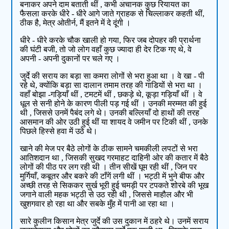
बनाकर अपने दाम बताती थीं , कभी अचानक कुछ रियायत का
फैसला करके धीरे - धीरे आगे जाते ग्राहक से चिल्लाकर कहती थीं,
ठीक है, मेत्र ओतीर्न, मैं इतने में दे दूंगी ।
धीरे - धीरे करके चौक खाली हो गया, फिर जब दोपहर की प्रार्थना
की घंटी बजी, तो जो लोग वहाँ कुछ ज्यादा ही देर टिक गए थे, वे
अपनी - अपनी दुकानों पर चले गए ।
जुर्दे की सराय का बड़ा सा कमरा लोगों से भरा हुआ था । वे खा - पी
रहे थे, क्योंकि बड़ा सा दालान तमाम तरह की गाडियों से भरा था ।
वहाँ बोझा -गड़ियाँ थीं , टमटमें थीं , छकड़े थे, कूड़ा गड़ियाँ थीं । वे
धूल से सनी होने के कारण पीली पड़ गई थीं । उनकी मरम्मत की हुई
थी , जिससे उनमें पैबंद लगे थे। उनकी बल्लियाँ दो हाथों की तरह
आसमान की ओर उठी हुई थीं या शायद वे जमीन पर टिकी थीं , उनके
पिछले हिस्से हवा में उठे थे।
खाने की मेज पर बैठे लोगों के ठीक सामने चमकीली लपटों से भरा
आतिशदान था , जिसकी सुखद गरमाहट दाहिनी ओर की कतार में बैठे
लोगों की पीठ पर लग रही थी । तीन सीखें घूम रही थीं , जिन पर
मुर्गियाँ, कबूतर और बकरे की टाँगें लगी थीं । भट्ठी में भुने बीफ और
अच्छी तरह से सिककर सुर्ख भूरी हुई चमड़ी पर टपकते शोरबे की भूख
जगाने वाली महक भट्ठी से उठ रही थी , जिससे माहौल और भी
खुशगवार हो रहा था और सबके मुँह में पानी आ रहा था ।
सारे कुलीन किसान मेत्र जुर्दे की उस दुकान में ठहरे थे। उनमें सराय