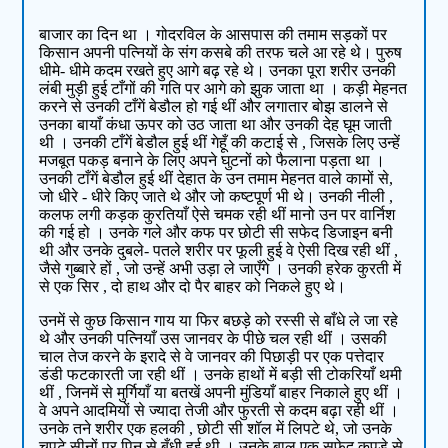
बाजार का दिन था । गोदरविल के आसपास की तमाम सड़कों पर
किसान अपनी पत्नियों के संग कसबे की तरफ चले आ रहे थे। पुरुष
धीमे- धीमे कदम रखते हुए आगे बढ़ रहे थे। उनका पूरा शरीर उनकी
लंबी मुड़ी हुई टाँगों की गति पर आगे को झुक जाता था । कड़ी मेहनत
करने से उनकी टाँगें बेडौल हो गई थीं और लगातार बोझ डालने से
उनका बायाँ कंधा ऊपर को उठ जाता था और उनकी देह घूम जाती
थी । उनकी टाँगें बेडौल हुई थीं गेहूँ की कटाई से , जिसके लिए उन्हें
मजबूत पकड़ बनाने के लिए अपने घुटनों को फैलाना पड़ता था ।
उनकी टाँगें बेडौल हुई थीं देहात के उन तमाम मेहनत वाले कामों से,
जो धीरे - धीरे किए जाते थे और जो कष्टपूर्ण भी थे। उनकी नीली ,
कलफ लगी कड़क कुरतियाँ ऐसे चमक रही थीं मानो उन पर वार्निश
की गई हो । उनके गले और कफ पर छोटी सी सफेद डिजाइन बनी
थी और उनके दुबले- पतले शरीर पर फूली हुई वे ऐसी दिख रही थीं ,
जैसे गुब्बारे हों , जो उन्हें अभी उड़ा ले जाएँगे । उनकी हरेक कुरती में
से एक सिर , दो हाथ और दो पैर बाहर को निकले हुए थे।
उनमें से कुछ किसान गाय या फिर बछड़े को रस्सी से बाँधे ले जा रहे
थे और उनकी पत्नियाँ उस जानवर के पीछे चल रही थीं । उसकी
चाल तेज करने के इरादे से वे जानवर की पिछाड़ी पर एक पत्तेदार
डंडी फटकारती जा रही थीं । उनके हाथों में बड़ी सी टोकरियाँ थमी
थीं , जिनमें से मुर्गियाँ या बतखें अपनी मुंडियाँ बाहर निकाले हुए थीं ।
वे अपने आदमियों से ज्यादा तेजी और फुरती से कदम बढ़ा रही थीं ।
उनके तने शरीर एक हलकी , छोटी सी शॉल में लिपटे थे, जो उनके
चपटे सीनों पर पिन से बँधी हुई थी । उनके बाल एक सफेद कपड़े से