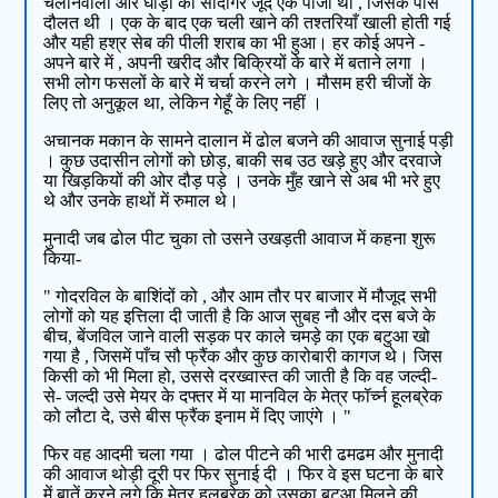
चलानेवाला और घोड़ों का सौदागर जूर्दे एक पाजी था , जिसके पास
दौलत थी । एक के बाद एक चली खाने की तश्तरियाँ खाली होती गई
और यही हश्र सेब की पीली शराब का भी हुआ। हर कोई अपने -
अपने बारे में , अपनी खरीद और बिक्रियों के बारे में बताने लगा ।
सभी लोग फसलों के बारे में चर्चा करने लगे । मौसम हरी चीजों के
लिए तो अनुकूल था, लेकिन गेहूँ के लिए नहीं ।
अचानक मकान के सामने दालान में ढोल बजने की आवाज सुनाई पड़ी
। कुछ उदासीन लोगों को छोड़, बाकी सब उठ खड़े हुए और दरवाजे
या खिड़कियों की ओर दौड़ पड़े । उनके मुँह खाने से अब भी भरे हुए
थे और उनके हाथों में रुमाल थे।
मुनादी जब ढोल पीट चुका तो उसने उखड़ती आवाज में कहना शुरू
किया-
" गोदरविल के बाशिंदों को , और आम तौर पर बाजार में मौजूद सभी
लोगों को यह इत्तिला दी जाती है कि आज सुबह नौ और दस बजे के
बीच, बेंजविल जाने वाली सड़क पर काले चमड़े का एक बटुआ खो
गया है , जिसमें पाँच सौ फ्रैंक और कुछ कारोबारी कागज थे। जिस
किसी को भी मिला हो, उससे दरख्वास्त की जाती है कि वह जल्दी-
से- जल्दी उसे मेयर के दफ्तर में या मानविल के मेत्र फॉर्च्न हूलब्रेक
को लौटा दे, उसे बीस फ्रैंक इनाम में दिए जाएंगे । "
फिर वह आदमी चला गया । ढोल पीटने की भारी ढमढम और मुनादी
की आवाज थोड़ी दूरी पर फिर सुनाई दी । फिर वे इस घटना के बारे
में बातें करने लगे कि मेत्र हूलब्रेक को उसका बटुआ मिलने की