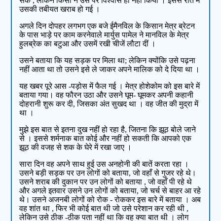
सके , लेकिन किसी ने उस पर विश्वास ही नहीं किया । इससे रात में
उसकी तबीयत खराब हो गई ।
अगले दिन दोपहर लगभग एक बजे ईमैनविल के किसान मेत्र ब्रेटन
के पास भाड़े पर काम करनेवाले मार्युस पामेल ने मानविल के मेत्र
हुलब्रेक का बटुआ और उसमें रखी चीजें लौटा दीं ।
उसने बताया कि यह सड़क पर मिला था; लेकिन क्योंकि उसे पढ़ना
नहीं आता था तो उसने इसे ले जाकर अपने मालिक को दे दिया था ।
यह खबर पूरे आस -पड़ोस में फैल गई । मेत्र होशेकोम को इस बारे में
बताया गया। वह फौरन उठा और उसने घूम- घूमकर अपनी कहानी
दोहरानी शुरू कर दी, जिसका अंत सुखद था । वह जीत की मुद्रा में
था ।
मुझे इस बात से इतना दुख नहीं हो रहा है, जितना कि झूठ बोले जाने
से । इससे शर्मनाक बात कोई और नहीं हो सकती कि आपको एक
झूठ की वजह से शक के घेरे में रखा जाए ।
सारा दिन वह अपने साथ हुई उस अनहोनी की बातें करता रहा ।
उसने बड़ी सड़क पर उन लोगों को बताया, जो वहाँ से गुजर रहे थे।
उसने शराब की दुकान पर उन लोगों को बताया , जो वहाँ पी रहे थे
और अगले इतवार उसने उन लोगों को बताया, जो चर्च से बाहर आ रहे
थे। उसने अजनबी लोगों को रोक - रोककर इस बारे में बताया । अब
वह शांत था , फिर भी कोई बात थी जो उसे परेशान कर रही थी ,
लेकिन उसे ठीक -ठीक पता नहीं था कि वह क्या बात थी । लोग