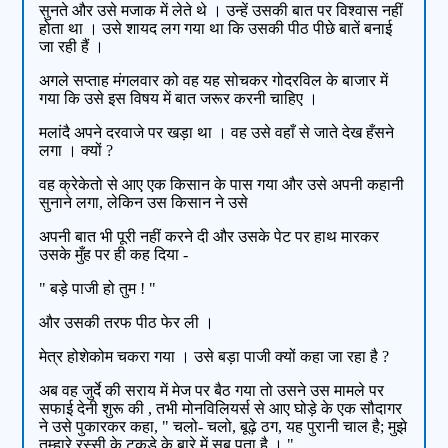
सुनते और उसे मजाक में लेते थे । उन्हें उसकी बात पर विश्वास नहीं
होता था । उसे शायद लग गया था कि उसकी पीठ पीछे बातें बनाई
जा रही हैं ।
अगले सप्ताह मंगलवार को वह यह सोचकर गोदरविल के बाजार में
गया कि उसे इस विषय में बात जरूर करनी चाहिए ।
मलांदै अपने दरवाजे पर खड़ा था । वह उसे वहाँ से जाते देख हँसने
लगा । क्यों ?
वह क्रेकेतो से आए एक किसान के पास गया और उसे अपनी कहानी
सुनाने लगा, लेकिन उस किसान ने उसे
अपनी बात भी पूरी नहीं करने दी और उसके पेट पर हाथ मारकर
उसके मुँह पर ही कह दिया -
" बड़े पाजी हो तुम ! "
और उसकी तरफ पीठ फेर ली ।
मेत्र होशेकोम चकरा गया । उसे बड़ा पाजी क्यों कहा जा रहा है ?
अब वह जुर्दे की सराय में मेज पर बैठ गया तो उसने उस मामले पर
सफाई देनी शुरू की , तभी मोनविलियर्स से आए घोड़े के एक सौदागर
ने उसे पुकारकर कहा, " चलो- चलो, बूढ़े ठग, यह पुरानी चाल है; मुझे
तुम्हारे रस्सी के टुकड़े के बारे में सब पता है । "