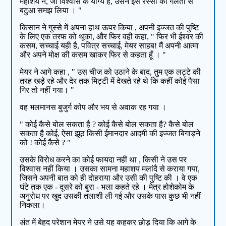
महाशय ने, जो विश्वास के योग्य है, उसने इस रस्सी को गलती से
बटुआ समझ लिया । "
किसान ने गुस्से में अपना हाथ ऊपर किया , अपनी इज्जत की पुष्टि
के लिए एक तरफ को थूका, और फिर वही कहा, " फिर भी ईश्वर की
कसम, सच्चाई यही है, पवित्र सच्चाई, मेयर साहब! मैं अपनी आत्मा
और अपने मोक्ष की कसम खाकर फिर से कहता हूँ । "
मेयर ने आगे कहा , " उस चीज को उठाने के बाद, तुम एक लट्टे की
तरह खड़े रहे और देर तक मिट्टी में देखते रहे थे कि कहीं कोई पैसा
गिर तो नहीं गया। "
वह भलमानस बुजुर्ग कोप और भय से अवाक रह गया ।
" कोई कैसे बोल सकता है ? कोई कैसे बोल सकता है? कैसे बोल
सकता है कोई, ऐसा झूठ किसी ईमानदार आदमी की इज्जत बिगाड़ने
को ! कोई कैसे ? "
उसके विरोध करने का कोई फायदा नहीं था , किसी ने उस पर
विश्वास नहीं किया । उसका सामना महाशय मलांदै से कराया गया,
जिसने अपनी बात को ही दोहराया और उसी की पुष्टि की । वे एक
घंटे तक एक - दूसरे को बुरा - भला कहते रहे । मेत्र होशेकोम के
अनुरोध पर खुद उसकी तलाशी ली गई और उसके पास कुछ भी नहीं
निकला।
अंत में बेहद परेशान मेयर ने उसे यह कहकर छोड़ दिया कि आगे के