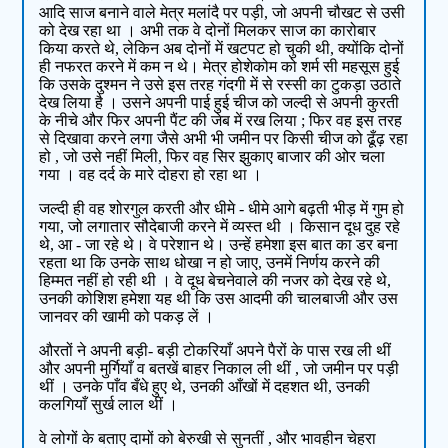
आदि साज बनाने वाले मेत्र मलांदै पर पड़ी, जो अपनी चौखट से उसी
को देख रहा था । अभी तक वे दोनों मिलकर साज का कारोबार
किया करते थे, लेकिन अब दोनों में खटपट हो चुकी थी, क्योंकि दोनों
ही नफरत करने में कम न थे। मेत्र होशेकोम को शर्म सी महसूस हुई
कि उसके दुश्मन ने उसे इस तरह गंदगी में से रस्सी का टुकड़ा उठाते
देख लिया है । उसने अपनी पाई हुई चीज को जल्दी से अपनी कुरती
के नीचे और फिर अपनी पैंट की जेब में रख लिया ; फिर वह इस तरह
से दिखावा करने लगा जैसे अभी भी जमीन पर किसी चीज को ढूँढ़ रहा
हो , जो उसे नहीं मिली, फिर वह सिर झुकाए बाजार की ओर चला
गया । वह दर्द के मारे दोहरा हो रहा था ।
जल्दी ही वह शोरगुल करती और धीमे - धीमे आगे बढ़ती भीड़ में गुम हो
गया, जो लगातार सौदेबाजी करने में व्यस्त थी । किसान दूध दुह रहे
थे, आ - जा रहे थे। वे परेशान थे। उन्हें हमेशा इस बात का डर बना
रहता था कि उनके साथ धोखा न हो जाए, उनमें निर्णय करने की
हिम्मत नहीं हो रही थी । वे दूध बेचनेवाले की नजर को देख रहे थे,
उनकी कोशिश हमेशा यह थी कि उस आदमी की चालबाजी और उस
जानवर की खामी को पकड़ लें ।
औरतों ने अपनी बड़ी- बड़ी टोकरियाँ अपने पैरों के पास रख ली थीं
और अपनी मुर्गियाँ व बतखें बाहर निकाल ली थीं , जो जमीन पर पड़ी
थीं । उनके पाँव बँधे हुए थे, उनकी आँखों में दहशत थी, उनकी
कलगियाँ सुर्ख लाल थीं ।
वे लोगों के बताए दामों को बेरुखी से सुनतीं , और भावहीन चेहरा