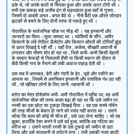
ढके थे, जो उनके बालों से चिपका हुआ और उसके ऊपर टोपी थी ।
तभी एक छकड़ा बड़े अजीब ढंग से धड़धड़ाता हुआ वहाँ से गुजरा,
जिसमें दो आदमी अगल - बगल बैठे थे । नीचे बैठी एक औरत जोरदार
झटकों से बचने के लिए दोनों तरफ से पकड़े हुए थी ।
गोदरविल के सार्वजनिक चौक पर भीड़ थी । यह इनसानों और
जानवरों का मिला - जुला जमघट था । मवेशियों के सींग , अमीर
किसानों के लंबे रोएँदार ऊँचेटोप और किसान औरतों की टोपियाँ झुंड
से ऊपर दिखाई दे रही थीं । वहाँ तेज , कर्कश, चीखती आवाजों से
लगातार और भीषण शोर हो रहा था , जिसे कभी- कभी किसी देहाती
के दमदार फेफड़ों से निकलती हँसी या किसी मकान की दीवार से
बँधी किसी गाय के रँभाने की लंबी आवाज पछाड़ देती थी ।
उस सब में अस्तबल, डेरी और गंदगी के ढेर , भूसे और पसीने का
आभास था , जिसमें से अरुचिकर इनसानी और पाशविक गंध उठ रही
थी , जो खेतिहर लोगों के लिए जानी -पहचानी थी ।
ब्रोत का मेत्र होशेकोम अभी- अभी गोदरविल में पहुँचा था, वह अभी
सार्वजनिक चौक की तरफ कदम बढ़ा ही रहा था कि उसे जमीन पर
रस्सी का एक छोटा सा टुकड़ा दिखाई दिया । वह एक सच्चे नॉर्मन
की तरह चीजों के बेकार हो जाने को पसंद नहीं करता था । उसने
सोचा कि काम की कोई भी चीज हो , उसे उठा लेना चाहिए । सो वह
झुका, हालाँकि ऐसा करने में उसे दर्द हुआ, क्योंकि वह गठिया का
मरीज था । उसने पतली रस्सी के उस टुकड़े को जमीन से उठा
लिया और उसे सावधानी से लपेटने लगा । तभी उसकी नजर काठी