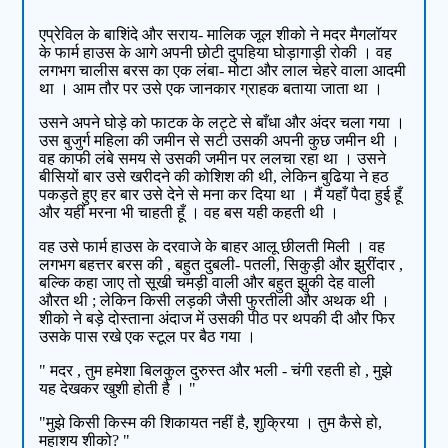
एप्रेविल के बाशिंदे और सराय- मालिक जूल शीको ने मदर मैगलॉयर
के फार्म हाउस के आगे अपनी छोटी दुपहिया घोड़ागाड़ी रोकी । वह
लगभग चालीस बरस का एक लंबा- मोटा और लाल चेहरे वाला आदमी
था । आम तौर पर उसे एक जानकार ग्राहक बताया जाता था ।
उसने अपने घोड़े को फाटक के लट्टे से बाँधा और अंदर चला गया ।
उस बुजुर्ग महिला की जमीन से सटी उसकी अपनी कुछ जमीन थी ।
वह काफी लंबे समय से उसकी जमीन पर ललचा रहा था । उसने
बीसियों बार उसे खरीदने की कोशिश की थी, लेकिन बुढिया ने हठ
पकड़ते हुए हर बार उसे देने से मना कर दिया था । मैं यहाँ पैदा हुई हूँ
और यहीं मरना भी चाहती हूँ । वह बस यही कहती थी ।
वह उसे फार्म हाउस के दरवाजे के बाहर आलू छीलती मिली । वह
लगभग बहत्तर बरस की , बहुत दुबली- पतली, सिकुड़ी और झुरींदार ,
बल्कि कहा जाए तो सूखी चमड़ी वाली और बहुत झुकी देह वाली
औरत थी ; लेकिन किसी लड़की जैसी फुरतीली और अथक थी ।
शीको ने बड़े दोस्ताना अंदाज में उसकी पीठ पर थपकी दी और फिर
उसके पास रखे एक स्टूल पर बैठ गया ।
" मदर , तुम हमेशा बिलकुल दुरुस्त और भली - चंगी रहती हो , मुझे
यह देखकर खुशी होती है । "
"मुझे किसी किस्म की शिकायत नहीं है, शुक्रिया । तुम कैसे हो,
महाशय शीको? "