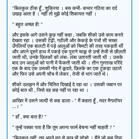
"बिलकुल ठीक हूँ , शुक्रिया । बस कभी- कभार गठिया का दर्द
उखड़ आता है । नहीं तो मुझे कोई शिकायत नहीं ।
" बहुत अच्छा है! "
और इसके आगे उसने कुछ नहीं कहा , जबकि शीको उसे काम करते
देखता रहा । उसकी टेढ़ी, गठीली और केकड़े के पंजों सी सख्त
उँगलियाँ एक बालटी में पड़े आलुओं को चिमटी की तरह पकड़ती थीं
और अपने दूसरे हाथ में पकड़े एक पुराने चाकू से उन्हें तेजी से छीलती
जाती थी, उनके छिलकों को लंबा- लंबा उतारती जाती थी । उसके
बाद उन आलुओं को पानी में फेंकती जाती थी । तीन गुस्ताख परिंदे
एक के बाद एक उसकी गोद में कूदते, छिलके का एक टुकड़ा उठाते
और फिर उसे अपनी चोंच में लेकर , तेजी से भाग जाते थे।
शीको उलझन में और चिंतित दिखाई दे रहा था । उसकी जबान पर
कोई बात थी , जिसे वह कह नहीं पा रहा था ।
आखिर में उसने जल्दी से कह डाला - " मैं कहता हूँ , मदर मैगलॉयर
...। "
" हाँ , क्या बात है? "
" तुम्हें पक्का पता है कि तुम अपना फार्म बेचना नहीं चाहती ? "
"बिलकुल नहीं; तुम अपने मन से कुछ भी सोचो । मैंने जो कह दिया,