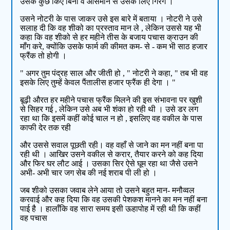
उसके कुछ किए बिना वे आसमान से उसके लिए गिरेंगे ।
उसने नोटरी के पास जाकर उसे इस बारे में बताया । नोटरी ने उसे
सलाह दी कि वह शीको का प्रस्ताव मान ले , लेकिन उससे यह भी
कहा कि वह शीको से हर महीने तीस के बजाय पचास क्राउन की
माँग करे, क्योंकि उसके फार्म की कीमत कम- से - कम भी साठ हजार
फ्रैंक तो होगी ।
" अगर तुम पंद्रह साल और जीती हो , " नोटरी ने कहा, " तब भी वह
इसके लिए तुम्हें केवल पैंतालीस हजार फ्रैंक ही देगा । "
बूढ़ी औरत हर महीने पचास फ्रैंक मिलने की इस संभावना पर खुशी
से सिहर गई , लेकिन उसे अब भी शंका हो रही थी । उसे डर लग
रहा था कि इसमें कहीं कोई चाल न हो , इसलिए वह वकील के पास
काफी देर तक रही
और उससे सवाल पूछती रही। वह वहाँ से जाने का मन नहीं बना पा
रही थी । आखिर उसने वकील से करार, तैयार करने को कह दिया
और फिर घर लौट आई । उसका सिर ऐसे घूम रहा था जैसे उसने
अभी- अभी चार जग सेब की नई शराब पी ली हो ।
जब शीको उसका जवाब लेने आया तो उसने बहुत मान- मनौव्वल
करवाई और कह दिया कि वह उसकी पेशकश मानने का मन नहीं बना
पाई है । हालाँकि वह सारा समय इसी ऊहापोह में रही थी कि कहीं
वह पचास