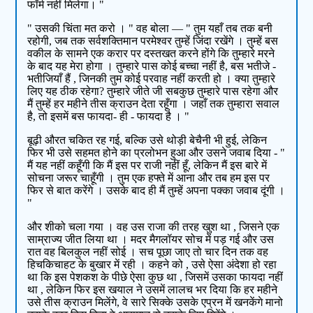
फॉर्म नहीं मिलेगा। "
" उसकी चिंता मत करो । " वह बोला — " तुम यहाँ तब तक बनी
रहोगी, जब तक सर्वशक्तिमान परमेश्वर तुम्हें जिंदा रखेंगे । तुम्हें बस
वकील के सामने एक करार पर दस्तखत करने होंगे कि तुम्हारे मरने
के बाद यह मेरा होगा । तुम्हारे पास कोई बच्चा नहीं है, बस भतीजे -
भतीजियाँ हैं , जिनकी तुम कोई परवाह नहीं करती हो । क्या तुम्हारे
लिए यह ठीक रहेगा? तुम्हारे जीते जी सबकुछ तुम्हारे पास रहेगा और
मैं तुम्हें हर महीने तीस क्राउन देता रहूँगा । जहाँ तक तुम्हारा सवाल
है, तो इसमें बस फायदा- ही - फायदा है । "
बूढ़ी औरत चकित रह गई, बल्कि उसे थोड़ी बेचैनी भी हुई, लेकिन
फिर भी उसे सहमत होने का प्रलोभन हुआ और उसने जवाब दिया - "
मैं यह नहीं कहूँगी कि मैं इस पर राजी नहीं हूँ, लेकिन मैं इस बारे में
सोचना जरूर चाहूँगी । तुम एक हफ्ते में आना और तब हम इस पर
फिर से बात करेंगे । उसके बाद ही मैं तुम्हें अपना पक्का जवाब दूंगी ।
"
और शीको चला गया । वह उस राजा की तरह खुश था , जिसने एक
साम्राज्य जीत लिया था । मदर मैगलॉयर सोच में पड़ गई और उस
रात वह बिलकुल नहीं सोई । सच पूछा जाए तो चार दिन तक वह
हिचकिचाहट के बुखार में रही । कहने को , उसे ऐसा अंदेशा हो रहा
था कि इस पेशकश के पीछे ऐसा कुछ था , जिसमें उसका फायदा नहीं
था , लेकिन फिर इस खयाल ने उसमें लालच भर दिया कि हर महीने
उसे तीस क्राउन मिलेंगे, वे सारे सिक्के उसके एप्रन में खनकेंगे मानो