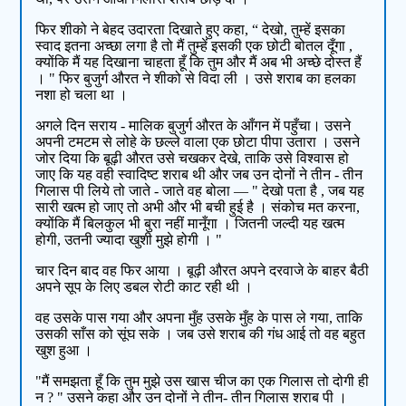
फिर शीको ने बेहद उदारता दिखाते हुए कहा, “ देखो, तुम्हें इसका
स्वाद इतना अच्छा लगा है तो मैं तुम्हें इसकी एक छोटी बोतल दूँगा ,
क्योंकि मैं यह दिखाना चाहता हूँ कि तुम और मैं अब भी अच्छे दोस्त हैं
। " फिर बुजुर्ग औरत ने शीको से विदा ली । उसे शराब का हलका
नशा हो चला था ।
अगले दिन सराय - मालिक बुजुर्ग औरत के आँगन में पहुँचा। उसने
अपनी टमटम से लोहे के छल्ले वाला एक छोटा पीपा उतारा । उसने
जोर दिया कि बूढ़ी औरत उसे चखकर देखे, ताकि उसे विश्वास हो
जाए कि यह वही स्वादिष्ट शराब थी और जब उन दोनों ने तीन - तीन
गिलास पी लिये तो जाते - जाते वह बोला — " देखो पता है , जब यह
सारी खत्म हो जाए तो अभी और भी बची हुई है । संकोच मत करना,
क्योंकि मैं बिलकुल भी बुरा नहीं मानूँगा । जितनी जल्दी यह खत्म
होगी, उतनी ज्यादा खुशी मुझे होगी । "
चार दिन बाद वह फिर आया । बूढ़ी औरत अपने दरवाजे के बाहर बैठी
अपने सूप के लिए डबल रोटी काट रही थी ।
वह उसके पास गया और अपना मुँह उसके मुँह के पास ले गया, ताकि
उसकी साँस को सूंघ सके । जब उसे शराब की गंध आई तो वह बहुत
खुश हुआ ।
"मैं समझता हूँ कि तुम मुझे उस खास चीज का एक गिलास तो दोगी ही
न ? " उसने कहा और उन दोनों ने तीन- तीन गिलास शराब पी ।