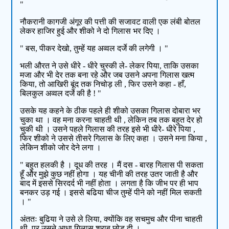
"
नौकरानी कागजी अंगूर की पत्ती की सजावट वाली एक लंबी बोतल
लेकर हाजिर हुई और शीको ने दो गिलास भर दिए ।
" बस, पीकर देखो, तुम्हें यह अव्वल दर्जे की लगेगी । "
भली औरत ने उसे धीरे - धीरे चुस्की ले- लेकर पिया, ताकि उसका
मजा और भी देर तक बना रहे और जब उसने अपना गिलास खत्म
किया, तो आखिरी बूंद तक निचोड़ ली , फिर उसने कहा - हाँ,
बिलकुल अव्वल दर्जे की है ! "
उसके यह कहने के ठीक पहले ही शीको उसका गिलास दोबारा भर
चुका था । वह मना करना चाहती थी , लेकिन तब तक बहुत देर हो
चुकी थी । उसने पहले गिलास की तरह इसे भी धीरे- धीरे पिया ,
फिर शीको ने उससे तीसरे गिलास के लिए कहा । उसने मना किया ,
लेकिन शीको जोर देने लगा ।
" बहुत हलकी है । दूध की तरह । मैं दस - बारह गिलास पी सकता
हूँ और मुझे कुछ नहीं होगा । यह चीनी की तरह उतर जाती है और
बाद में इससे सिरदर्द भी नहीं होता । लगता है कि जीभ पर ही भाप
बनकर उड़ गई । इससे बढिया चीज तुम्हें पीने को नहीं मिल सकती
। "
अंततः बुढिया ने उसे ले लिया, क्योंकि वह सचमुच और पीना चाहती
थी, पर उसने आधा गिलास शराब छोड़ दी ।