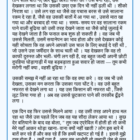
तीन साल बीत गए और बूढ़ी औरत जस- की - तस बनी रही, उसे
देखकर लगता था कि उसकी उम्र एक दिन भी नहीं ढली थी । शीको
निराश था । उसे लग रहा था जैसे वह पचास बरस से उसे सालाना
रकम दे रहा है, जैसे वह उसकी बातों में आ गया था , उससे मात खा
गया था और बरबाद हो गया था । समय- समय पर वह सालाना रकम
पाने वाली बुढिया को उसी तरह देखने जाता था जैसे कोई जुलाई में
यह देखने जाता है कि फसल कब शुरू हो सकती है । वह जब भी
उससे मिलती, उसमें सयानेपन का भाव होता और उसे देखकर कोई
यही सोचता कि वह अपने आपको उस चाल के लिए बधाई दे रही थी ,
जो उसने उस जमींदार के साथ चली थी । यह देखकर कि वह तो
काफी दुरुस्त और भली- चंगी लग रही है, वह बहुत जल्दी अपनी छोटी
दुपहिया घोड़ागाड़ी में यह बड़बड़ाता हुआ सवार हो जाता — तुम कभी
मरोगी नहीं क्या , वहशी बुढिया ?
उसकी समझ में नहीं आ रहा था कि वह क्या करे । वह जब भी उसे
देखता, उसका मन करता कि उसका गला घोंट दे। वह उसे बहुत
नफरत से देखने लगा था । यह उस किसान की नफरत थी , जिसे
लूट लिया गया हो । अब वह उससे छुटकारा पाने की तरकीब ढूँढ़ने
लगा ।
एक दिन वह फिर उससे मिलने आया । वह उसी तरह अपने हाथ मल
रहा था जैसे उस पहले दिन जब वह यह सौदा लेकर आया था । कुछ
देर बतियाने के बाद वह बोला, " तुम जब एप्रेविल में होती हो तो कभी
मेरे यहाँ आकर थोड़ा खाना- वाना क्यों नहीं खाती ? लोग इस बारे में
बातें कर रहे हैं और कह रहे हैं कि हममें खटपट हो गई है । इससे मुझे
दुख होता है । तुम्हें पता है , अगर तुम आओगी तो तुम्हारी जेब से कुछ