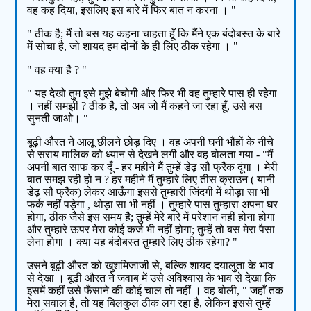
वह कह दिया, इसलिए इस बारे में फिर बात न करना । "
" ठीक है; मैं तो बस यह कहना चाहता हूँ कि मैंने एक बंदोबस्त के बारे
में सोचा है, जो शायद हम दोनों के ही लिए ठीक रहेगा । "
" वह क्या है ? "
" यह देखो तुम इसे मुझे बेचोगी और फिर भी वह तुम्हारे पास ही रहेगा
। नहीं समझीं ? ठीक है, तो अब जो मैं कहने जा रहा हूँ, उसे बस
सुनती जाओ। "
बूढ़ी औरत ने आलू छीलने छोड़ दिए । वह अपनी घनी भौंहों के नीचे
से सराय मालिक को ध्यान से देखने लगी और वह बोलता गया - "मैं
अपनी बात साफ कर दूँ - हर महीने मैं तुम्हें डेढ़ सौ फ्रैंक दूंगा । मेरी
बात समझ रही हो न ? हर महीने मैं तुम्हारे लिए तीस क्राउन ( यानी
डेढ़ सौ फ्रैंक) लेकर आऊँगा इससे तुम्हारी जिंदगी में थोड़ा सा भी
फर्क नहीं पड़ेगा , थोड़ा सा भी नहीं । तुम्हारे पास तुम्हारा अपना घर
होगा, ठीक जैसे इस समय है; तुम्हें मेरे बारे में परेशान नहीं होना होगा
और तुम्हारे ऊपर मेरा कोई कर्ज भी नहीं होगा; तुम्हें तो बस मेरा पैसा
लेना होगा । क्या यह बंदोबस्त तुम्हारे लिए ठीक रहेगा? "
उसने बूढ़ी औरत को खुशमिजाजी से, बल्कि शायद दयालुता के भाव
से देखा । बूढ़ी औरत ने जवाब में उसे अविश्वास के भाव से देखा कि
इसमें कहीं उसे फँसाने की कोई चाल तो नहीं । वह बोली, " जहाँ तक
मेरा सवाल है, तो यह बिलकुल ठीक लग रहा है, लेकिन इससे तुम्हें