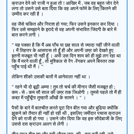
क्राउन देने को राजी न हुआ तो ! आखिर में , जब वह बहुत जोर देने
लगा तो उसने उसे बता दिया कि वह अपने फॉर्म के लिए कितने की
उम्मीद कर रही है ।
वह जैसे चकित और निराश हो गया; फिर उसने इनकार कर दिया ।
फिर उसे समझाने के इरादे से वह अपनी संभावित जिंदगी के बारे में
बात करने लगी ।
" यह पक्का है कि मैं अब पाँच या छह साल से ज्यादा नहीं जीने वाली
। मैं तिहत्तर के आसपास तो हूँ ही और अपनी उम्र को देखते हुए
इतनी मजबूत भी नहीं हूँ । अभी उस दिन शाम को ही मुझे लग रहा था
कि मैं मरने वाली हूँ , तो मुश्किल से रेंग -रेंगकर अपने बिस्तर तक
पहुँच पाई थी मैं । "
लेकिन शीको उसकी बातों में आनेवाला नहीं था ।
" रहने भी दो बूढ़ी अम्मा ! तुम तो चर्च की मीनार जैसी मजबूत हो ;
कम - से - कम सौ साल की उम्र तक जिओगी । तुमसे पहले तो मैं ही
कब्र में पहुँचूँगा तुम्हारी आँखों के सामने । " ।
पैसों के बारे में बातचीत करते पूरा दिन बीत गया और बुढिया क्योंकि
झुकने को तैयार ही नहीं हो रही थी , इसलिए जमींदार पचास क्राउन
देने को राजी हो गया । उसने जोर दिया कि वह इस सौदेबाजी के लिए
उससे दस क्राउन अलग से लेगी ।