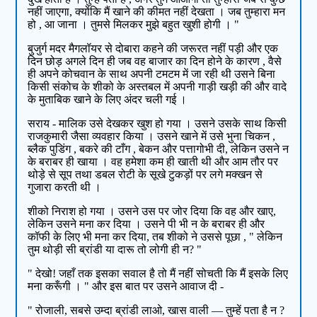
नहीं जाएगा, क्योंकि मैं खाने की कीमत नहीं देखता । जब तुम्हारा मन
हो , आ जाना । तुमसे मिलकर मुझे बहुत खुशी होगी । "
बुजुर्ग मदर मैगलॉयर से दोबारा कहने की जरूरत नहीं पड़ी और एक
दिन छोड़ अगले दिन ही जब वह बाजार का दिन होने के कारण , वैसे
ही अपने कोचवान के साथ अपनी टमटम में जा रही थी उसने बिना
किसी संकोच के शीको के अस्तबल में अपनी गाड़ी खड़ी की और वादे
के मुताबिक खाने के लिए अंदर चली गई ।
सराय - मालिक उसे देखकर खुश हो गया । उसने उसके साथ किसी
राजकुमारी जैसा व्यवहार किया । उसने खाने में उसे भुना चिकन ,
ब्लैक पुडिंग , बकरे की टाँग , बेकन और पत्तागोभी दी, लेकिन उसने न
के बराबर ही खाया । वह हमेशा कम ही खाती थी और आम तौर पर
थोड़े से सूप तथा डबल रोटी के सूखे टुकड़ों पर लगे मक्खन से
गुजारा करती थी ।
शीको निराश हो गया । उसने उस पर जोर दिया कि वह और खाए,
लेकिन उसने मना कर दिया । उसने पी भी न के बराबर ही और
कॉफी के लिए भी मना कर दिया, तब शीको ने उससे पूछा , " लेकिन
तुम थोड़ी सी ब्रांडी या दारू तो लोगी ही न? "
" देखो! जहाँ तक इसका सवाल है तो मैं नहीं सोचती कि मैं इसके लिए
मना करूँगी । " और इस बात पर उसने आवाज दी -
" रोजाली, सबसे उम्दा ब्रांडी लाओ, खास वाली — तुम्हें पता है न ?