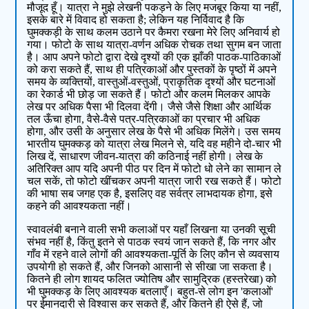
मौजूद हूँ। यात्रा ने मुझे लेखनी पकड़ने के लिए मजबूर किया या नहीं,
इसके बारे में विवाद हो सकता है; लेकिन यह निर्विवाद है कि
घुमक्कड़ी के साथ कलम उठाने पर कैमरा रखना मेरे लिए अनिवार्य हो
गया। फोटो के साथ यात्रा-वर्णन अधिक रोचक तथा सुगम बन जाता
है। आप अपने फोटो द्वारा देखे दृश्‍यों की एक झाँकी पाठक-पाठिकाओं
को करा सकते हैं, साथ ही पत्रिकाओं और पुस्‍तकों के पृष्‍ठों में अपने
समय के व्‍यक्तियों, वास्‍तुओं-वस्‍तुओं, प्राकृतिक दृश्‍यों और घटनाओं
का रेकार्ड भी छोड़ जा सकते हैं। फोटो और कलम मिलकर आपके
लेख पर अधिक पैसा भी दिलवा देंगी। जैसे जैसे शिक्षा और आर्थिक
तल ऊँचा होगा, वैसे-वैसे पत्र-पत्रिकाओं का प्रचार भी अधिक
होगा, और उसी के अनुसार लेख के पैसे भी अधिक मिलेंगे। उस समय
भारतीय घुमक्कड़ को यात्रा लेख मिलने से, यदि वह महीने दो-चार भी
लिख दें, साधारण जीवन-यात्रा की कठिनाई नहीं होगी। लेख के
अतिरिक्‍त आप यदि अपनी पीठ पर दिन में फोटो धो लेने का सामान ले
चल सकें, तो फोटो खींचकर अपनी यात्रा जारी रख सकते हैं। फोटो
की भाषा सब जगह एक है, इसलिए वह सर्वत्र लाभदायक होगा, इसे
कहने की आवश्‍यकता नहीं।
स्वावलंबी बनाने वाली सभी कलाओं पर यहाँ लिखना या उनकी सूची
संभव नहीं है, किंतु इतने से पाठक स्वयं जान सकते हैं, कि नगर और
गाँव में रहने वाले लोगों की आवश्‍यकता-पूर्ति के लिए कौन से व्‍यवसाय
उपयोगी हो सकते हैं, और जिनको आसानी से सीखा जा सकता है।
कितने ही लोग शायद फलित ज्‍योतिष और सामुद्रिक (हस्‍तरेखा) को
भी घुमक्कड़ के लिए आवश्‍यक बतलाएँ। बहुत-से लोग इन 'कलाओं'
पर ईमानदारी से विश्‍वास कर सकते हैं, और कितने ही ऐसे हैं, जो