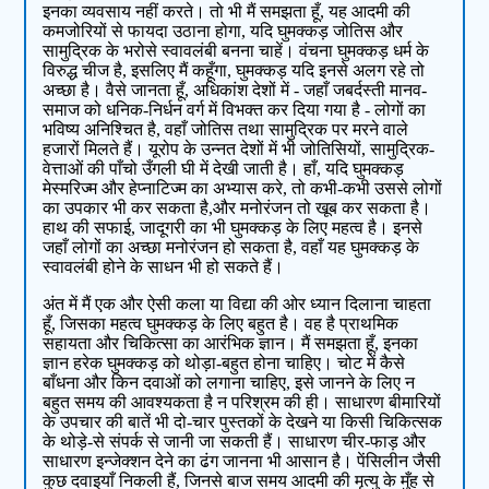
इनका व्‍यवसाय नहीं करते। तो भी मैं समझता हूँ, यह आदमी की
कमजोरियों से फायदा उठाना होगा, यदि घुमक्कड़ जोतिस और
सामुद्रिक के भरोसे स्वावलंबी बनना चाहें। वंचना घुमक्कड़ धर्म के
विरुद्ध चीज है, इसलिए मैं कहूँगा, घुमक्कड़ यदि इनसे अलग रहे तो
अच्छा है। वैसे जानता हूँ, अधिकांश देशों में - जहाँ जबर्दस्‍ती मानव-
समाज को धनिक-निर्धन वर्ग में विभक्‍त कर दिया गया है - लोगों का
भविष्‍य अनिश्चित है, वहाँ जोतिस तथा सामुद्रिक पर मरने वाले
हजारों मिलते हैं। यूरोप के उन्‍नत देशों में भी जोतिसियों, सामुद्रिक-
वेत्ताओं की पाँचो उँगली घी में देखी जाती है। हाँ, यदि घुमक्कड़
मेस्मरिज्‍म और हेप्‍नाटिज्‍म का अभ्‍यास करे, तो कभी-कभी उससे लोगों
का उपकार भी कर सकता है,और मनोरंजन तो खूब कर सकता है।
हाथ की सफाई, जादूगरी का भी घुमक्कड़ के लिए महत्‍व है। इनसे
जहाँ लोगों का अच्छा मनोरंजन हो सकता है, वहाँ यह घुमक्कड़ के
स्वावलंबी होने के साधन भी हो सकते हैं।
अंत में मैं एक और ऐसी कला या विद्या की ओर ध्‍यान दिलाना चाहता
हूँ, जिसका महत्‍व घुमक्कड़ के लिए बहुत है। वह है प्राथमिक
सहायता और चिकित्‍सा का आरंभिक ज्ञान। मैं समझता हूँ, इनका
ज्ञान हरेक घुमक्कड़ को थोड़ा-बहुत होना चाहिए। चोट में कैसे
बाँधना और किन दवाओं को लगाना चाहिए, इसे जानने के लिए न
बहुत समय की आवश्‍यकता है न परिश्रम की ही। साधारण बीमारियों
के उपचार की बातें भी दो-चार पुस्‍तकों के देखने या किसी चिकित्‍सक
के थोड़े-से संपर्क से जानी जा सकती हैं। साधारण चीर-फाड़ और
साधारण इन्‍जेक्‍शन देने का ढंग जानना भी आसान है। पेंसिलीन जैसी
कुछ दवाइयाँ निकली हैं, जिनसे बाज समय आदमी की मृत्‍यु के मुँह से