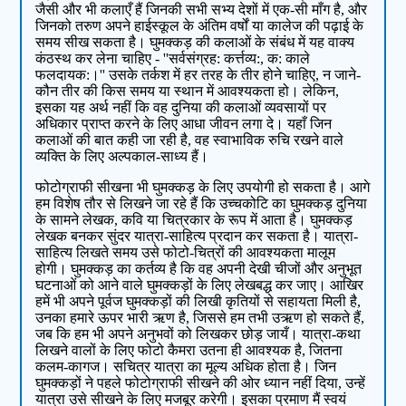
जैसी और भी कलाएँ हैं जिनकी सभी सभ्‍य देशों में एक-सी माँग है, और
जिनको तरुण अपने हाईस्‍कूल के अंतिम वर्षों या कालेज की पढ़ाई के
समय सीख सकता है। घुमक्कड़ की कलाओं के संबंध में यह वाक्‍य
कंठस्‍थ कर लेना चाहिए - ''सर्वसंग्रह: कर्त्तव्‍य:, क: काले
फलदायक:।'' उसके तर्कश में हर तरह के तीर होने चाहिए, न जाने-
कौन तीर की किस समय या स्‍थान में आवश्‍यकता हो। लेकिन,
इसका यह अर्थ नहीं कि वह दुनिया की कलाओं व्‍यवसायों पर
अधिकार प्राप्‍त करने के लिए आधा जीवन लगा दे। यहाँ जिन
कलाओं की बात कही जा रही है, वह स्वाभाविक रुचि रखने वाले
व्‍यक्ति के लिए अल्‍पकाल-साध्‍य हैं।
फोटोग्राफी सीखना भी घुमक्कड़ के लिए उपयोगी हो सकता है। आगे
हम विशेष तौर से लिखने जा रहे हैं कि उच्‍चकोटि का घुमक्कड़ दुनिया
के सामने लेखक, कवि या चित्रकार के रूप में आता है। घुमक्कड़
लेखक बनकर सुंदर यात्रा-साहित्‍य प्रदान कर सकता है। यात्रा-
साहित्‍य लिखते समय उसे फोटो-चित्रों की आवश्‍यकता मालूम
होगी। घुमक्कड़ का कर्तव्‍य है कि वह अपनी देखी चीजों और अनुभूत
घटनाओं को आने वाले घुमक्कड़ों के लिए लेखबद्ध कर जाए। आखिर
हमें भी अपने पूर्वज घुमक्कड़ों की लिखी कृतियों से सहायता मिली है,
उनका हमारे ऊपर भारी ऋण है, जिससे हम तभी उऋण हो सकते हैं,
जब कि हम भी अपने अनुभवों को लिखकर छोड़ जायँ। यात्रा-कथा
लिखने वालों के लिए फोटो कैमरा उतना ही आवश्‍यक है, जितना
कलम-कागज। सचित्र यात्रा का मूल्य अधिक होता है। जिन
घुमक्कड़ों ने पहले फोटोग्राफी सीखने की ओर ध्‍यान नहीं दिया, उन्‍हें
यात्रा उसे सीखने के लिए मजबूर करेगी। इसका प्रमाण मैं स्वयं