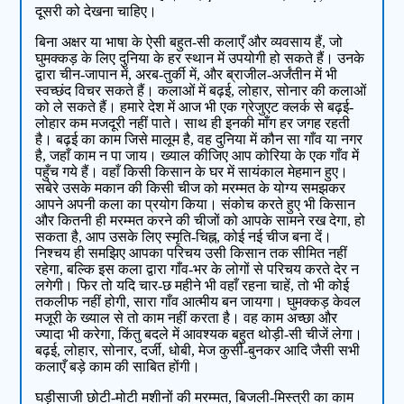
दूसरी को देखना चाहिए।
बिना अक्षर या भाषा के ऐसी बहुत-सी कलाएँ और व्‍यवसाय हैं, जो
घुमक्कड़ के लिए दुनिया के हर स्‍थान में उपयोगी हो सकते हैं। उनके
द्वारा चीन-जापान में, अरब-तुर्की में, और ब्राजील-अर्जंतीन में भी
स्वच्‍छंद विचर सकते हैं। कलाओं में बढ़ई, लोहार, सोनार की कलाओं
को ले सकते हैं। हमारे देश में आज भी एक ग्रेजुएट क्‍लर्क से बढ़ई-
लोहार कम मजदूरी नहीं पाते। साथ ही इनकी माँग हर जगह रहती
है। बढ़ई का काम जिसे मालूम है, वह दुनिया में कौन सा गाँव या नगर
है, जहाँ काम न पा जाय। ख्‍याल कीजिए आप कोरिया के एक गाँव में
पहुँच गये हैं। वहाँ किसी किसान के घर में सायंकाल मेहमान हुए।
सबेरे उसके मकान की किसी चीज को मरम्‍मत के योग्‍य समझकर
आपने अपनी कला का प्रयोग किया। संकोच करते हुए भी किसान
और कितनी ही मरम्‍मत करने की चीजों को आपके सामने रख देगा, हो
सकता है, आप उसके लिए स्‍मृति-चिह्न, कोई नई चीज बना दें।
निश्‍चय ही समझिए आपका परिचय उसी किसान तक सीमित नहीं
रहेगा, बल्कि इस कला द्वारा गाँव-भर के लोगों से परिचय करते देर न
लगेगी। फिर तो यदि चार-छ महीने भी वहाँ रहना चाहें, तो भी कोई
तकलीफ नहीं होगी, सारा गाँव आत्‍मीय बन जायगा। घुमक्कड़ केवल
मजूरी के ख्‍याल से तो काम नहीं करता है। वह काम अच्छा और
ज्‍यादा भी करेगा, किंतु बदले में आवश्‍यक बहुत थोड़ी-सी चीजें लेगा।
बढ़ई, लोहार, सोनार, दर्जी, धोबी, मेज कुर्सी-बुनकर आदि जैसी सभी
कलाएँ बड़े काम की साबित होंगी।
घड़ीसाजी छोटी-मोटी मशीनों की मरम्‍मत, बिजली-मिस्‍त्री का काम