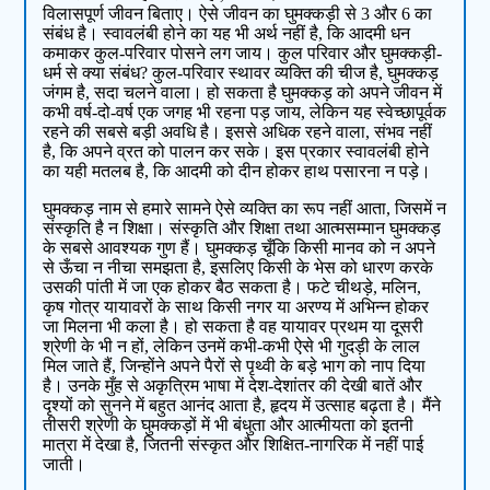
विलासपूर्ण जीवन बिताए। ऐसे जीवन का घुमक्कड़ी से 3 और 6 का
संबंध है। स्वावलंबी होने का यह भी अर्थ नहीं है, कि आदमी धन
कमाकर कुल-परिवार पोसने लग जाय। कुल परिवार और घुमक्कड़ी-
धर्म से क्या संबंध? कुल-परिवार स्‍थावर व्‍यक्ति की चीज है, घुमक्कड़
जंगम है, सदा चलने वाला। हो सकता है घुमक्कड़ को अपने जीवन में
कभी वर्ष-दो-वर्ष एक जगह भी रहना पड़ जाय, लेकिन यह स्‍वेच्‍छापूर्वक
रहने की सबसे बड़ी अवधि है। इससे अधिक रहने वाला, संभव नहीं
है, कि अपने व्रत को पालन कर सके। इस प्रकार स्वावलंबी होने
का यही मतलब है, कि आदमी को दीन होकर हाथ पसारना न पड़े।
घुमक्कड़ नाम से हमारे सामने ऐसे व्‍यक्ति का रूप नहीं आता, जिसमें न
संस्‍कृति है न शिक्षा। संस्‍कृति और शिक्षा तथा आत्‍मसम्‍मान घुमक्कड़
के सबसे आवश्‍यक गुण हैं। घुमक्कड़ चूँकि किसी मानव को न अपने
से ऊँचा न नीचा समझता है, इसलिए किसी के भेस को धारण करके
उसकी पांती में जा एक होकर बैठ सकता है। फटे चीथड़े, मलिन,
कृ‍ष गोत्र यायावरों के साथ किसी नगर या अरण्य में अभिन्‍न होकर
जा मिलना भी कला है। हो सकता है वह यायावर प्रथम या दूसरी
श्रेणी के भी न हों, लेकिन उनमें कभी-कभी ऐसे भी गुदड़ी के लाल
मिल जाते हैं, जिन्‍होंने अपने पैरों से पृथ्‍वी के बड़े भाग को नाप दिया
है। उनके मुँह से अकृत्रिम भाषा में देश-देशांतर की देखी बातें और
दृश्‍यों को सुनने में बहुत आनंद आता है, हृदय में उत्‍साह बढ़ता है। मैंने
तीसरी श्रेणी के घुमक्कड़ों में भी बंधुता और आत्‍मीयता को इतनी
मात्रा में देखा है, जितनी संस्कृत और शिक्षित-नागरिक में नहीं पाई
जाती।