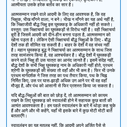
आत्‍मीयता उसके हरेक बर्ताव का सार है।
आत्‍मसम्‍मान रखने वाले आदमी के लिए वह आवश्‍यक है, कि वह
भिक्षुक, भीख माँगने वाला, न बने। भीख न माँगने का यह अर्थ नहीं है,
कि भिक्षाजीवी बौद्ध भिक्षु इस घुमक्कड़ के अधिकारी नहीं हो सकते।
वस्‍तुत: उस भिक्षाचर्या का घुमक्कड़ों से विरोध नहीं है। वही भिक्षाचर्या
बुरी है जिसमें आदमी को दीन-हीन बनना पड़ता है, आत्‍मसम्‍मान को
खोना पड़ता है। लेकिन ऐसी भिक्षाचर्या बौद्ध भिक्षुओं के लिए - बौद्ध
देशों तक ही सीमित रह सकती है। बाहर के देशों में वह संभव नहीं
है। महान घुमक्कड़ बुद्ध ने भिक्षाचर्या का आत्‍मसम्‍मान के साथ जिस
तरह सामंजस्‍य किया है, वह आश्‍चर्यकर है। बौद्ध देशों में घुमक्कड़ी
करने वाले भिक्षु ही उस यात्रा का आनंद जानते हैं। इसमें संदेह नहीं,
बौद्ध देशों के सभी भिक्षु घुमक्कड़ नाम के अधिकारी नहीं होते, प्रथम
श्रेणी के घुमक्कड़ों की संख्‍या तो वहाँ और भी कम है। फिर भी उनके
प्रथम मार्गदर्शक ने जिस तरह का पथ तैयार किया, पथ के चिह्न
निर्मित किए, उस पर घास-झाड़ी अधिक उग आने पर भी वह वहाँ
मौजूद है, और पंथ को आसानी से फिर प्रशस्‍त किया जा सकता है।
यदि बौद्ध-भिक्षुओं की बात को छोड़ दें, तो आत्‍मसम्‍मान को कायम
रखने के लिए घुमक्कड़ को स्वावलंबी होने में सहायक कुछ बातों की
अत्यंत आवश्‍यकता है। हम पहले स्वावलंबन के बारे में थोड़ा कह चुके
हैं और आगे और भी कहेंगे, यहाँ भी इसके बारे में कुछ मोटी मोटी बातें
बतलाएँगे।
स्वावलंबन का यह मतलब नहीं, कि आदमी अपने अर्जित पैसे से