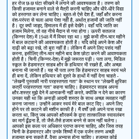
हर रोज छ-छ घंटा सीखने में लगाने की आवश्‍यकता है। तरुण को
किसी हजामत बनाने वाले से मैत्री करनी चाहिए और धीरे-धीरे विद्या
को हस्‍तगत कर लेना चाहिए। बहुत-से ऐसे देश हैं, जहाँ क्षौर करना
वंश-परंपरा से चला आया पेशा नहीं है, अर्थात् हजामों की जाति नहीं
है। दूर क्‍यों जाइए, हिमालय में ही इसे देखेंगे। वहाँ यदि जाति का
हजाम मिलेगा, तो वह नीचे मैदान से गया होगा। ऊपरी सतलज
(किन्‍नर देश) में 1948 में मैं विचर रहा था। मुझे कभी तीन-चार महीने
में बाल कटवाने की आवश्‍यकता होती है। यदि कोई अपने केश और
दाढ़ी को बढ़ा रखे, तो बुरा नहीं है। लेकिन मैं अपने लिए पसंद नहीं
करना, इसीलिए तीन-चार महीने बाद केश छोटा करने की आवश्‍यकता
होती है। चिनी (किन्‍नर-देश) में मुझे जरूरत पड़ी। पता लगा, मिडिल
स्‍कूल के हेडमास्‍टर साहब क्षौर के हथियार भी रखते हैं, और अच्छा
बनाना भी जानते हैं। यह भी पता लगा कि हेडमास्‍टर साहब स्वयं भले
ही बना दें, लेकिन हथियार को दूसरे के हाथों में नहीं देना चाहते -
''लेखनी पुस्‍तकी नारी परहस्‍तगता गता'' के स्‍थान पर ''लेखनी क्षुरिका
कर्त्री परहस्‍तगता गता'' कहना चाहिए। हेडमास्‍टर साहब अपना
क्षौर-शस्‍त्र मुझे देने में आनाकनी नहीं करते, क्‍योंकि न देने का कारण
उनका यही था कि अनाड़ी आदमी शस्‍त्र के साथ अच्छा व्‍यवहार नहीं
करना जानता। उन्‍होंने आकर स्वयं मेरे बाल काट दिए। अपने लिए
होने पर तो काटने की मशीन काफी है। मैं वर्षों उसे अपने पास रखा
करता था, किंतु जब आपको क्षौरकर्म के द्वारा तात्‍कालिक स्वावलंबन
का मार्ग ढूँढ़ना है, तो जैसे-तैसे हजाम बनने से काम नहीं चलेगा।
आपको इस कला पर अधिकार प्राप्‍त करना चाहिए, और जिस तरह
चिनी के हेडमास्‍टर और उनके शिष्‍यों में एक दर्जन तरुण अच्छी
हजामत बना सकते हैं, वैसा अभ्‍यास होना चाहिए। हजामत कोई