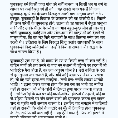
घुमक्कड़ धर्म किसी जात-पांत को नहीं मानता, न किसी धर्म या वर्ण के
आधार पर अवस्थित वर्ग ही को। यह सबसे आवश्‍यक है कि एक
घुमक्कड़ दूसरे को देखकर बिलकुल आत्‍मीयता अनुभव करने लगे -
वस्‍तुत: घुमक्कड़ों के विकास के उच्‍चतल की यह कसौटी है। जितने
ही उच्‍च श्रेणी के घुमक्कड़ होंगे, उतना ही वह आपस में बंधुता अनुभव
करेंगे और उनके भीतर मेरा-तेरा का भाव बहुत-कुछ लोप हो जायगा।
चीनी घुमक्कड़, फाहियान और स्‍वेन-चांग की यात्राओं को देखने से
मालूम होगा, कि वह नए मिले यायावरों के साथ कितना स्‍नेह का भाव
रखते थे। इतिहास के लिए विस्‍तृत किंतु कठोर साधनाओं के साथ
घुमक्कड़ी किए व्‍यक्तियों का उन्‍होंने कितना सम्‍मान और सद्भाव के
साथ स्मरण किया है।
घुमक्कड़ी एक रस है, जो काव्‍य के रस से किसी तरह भी कम नहीं है।
कठिन मार्गों को तय करने के बाद नए स्‍थानों में पहुँचने पर हृदय में जो
भावोद्रेक पैदा होता है, वह एक अनुपम चीज है। उसे कविता के रस
से हम तुलना कर सकते हैं, और यदि कोई ब्रह्म पर विश्‍वास रखता
हो, तो वह उसे ब्रह्म-रस समझेगा - 'रसो वैस: रसंहि लब्ध्वा आनंदी
भवति।'' इतना जरूर कहना होगा कि उस रस का भागी वह व्‍यक्ति
नहीं हो सकता, जो सोने-चाँदी में लिपटा हुआ यात्रा करना चाहता
है। सोने-चाँदी के बल पर बढ़िया-से-बढ़िया होटलों में ठहरने, बढ़िया
से-बढ़िया विमानों पर सैर करने वालों को घुमक्कड़ कहना इस महान
शब्‍द के प्रति भारी अन्‍याय करना है। इसलिए यह समझने में कठिनाई
नहीं हो सकती कि सोने के कटोरे को मुँह में लिए पैदा होना घुमक्कड़
के लिए तारीफ की बात नहीं है। यह ऐसी बाधा है, जिसको हटाने में
काफी परिश्रम की आवश्‍यकता होती है।