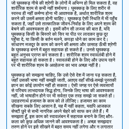
जो घुमक्कड़ नीचे की श्रेणी के लोगों में अभिन्‍न हो मिल सकता है, वह
शारीरिक श्रम से कभी नहीं शर्मायगा। घुमक्कड़ के लिए शरीर से
स्वस्‍थ ही नहीं कर्मण्य होना भी आवश्‍यक है, अर्थात् शारीरिक श्रम
करने की उसमें क्षमता होनी चाहिए। घुमक्कड़ ऐसी स्थिति में भी पहुँच
सकता है, जहाँ उसे तात्‍कालिक जीवन-निर्वाह के लिए अपने श्रम को
बेचने की आवश्‍यकता हो। इसमें कौन सी लज्‍जा की बात है, यदि
घुमक्कड़ किसी के बिस्‍तरे को सिर या पीठ पर लादकर कुछ दूर
पहुँचा दे, या किसी के बर्तन मलने, कपड़ा धोने का काम कर दे।
साधारण मजदूर के काम को करने की क्षमता और उत्‍साह ऊँची श्रेणी
के घुमक्कड़ बनने में बहुत सहायक हो सकते हैं। उनसे घुमक्कड़
बहुत अनुभव प्राप्‍त कर सकता है। शारीरिक श्रम स्वावलंबी होने में
बहुत सहायक हो सकता है। स्वावलंबी होने के लिए और उपाय रहने
पर भी शारीरिक श्रम के अवहेलना का भाव अच्छा नहीं है।
घुमक्कड़ को समझना चाहिए, कि उसे ऐसे देश में जाना पड़ सकता है,
जहाँ उसकी भाषा नहीं समझी जाती, अतएव वहाँ सीखे-समझे पुस्‍तकी
ज्ञान का कोई उपयोग नहीं हो सकता। ऐसी जगह पर ऐसे व्‍यवसायों
से परिचय लाभदायक सिद्ध होगा, जिनके लिए भाषा की आवश्‍यकता
नहीं, जो भाषाहीन होने पर भी सर्वत्र एक तरह समझे जा सकते हों।
उदाहरणार्थ हजामत के काम को ले लीजिए। हजामत का काम
सीखना सबके लिए आसान है, यह मैं नहीं कहता, यद्यपि आजकल
सेफ्टी छुरे से सभी नागरिक अपने चेहरे को साफ कर लेते हैं। मैं
समझता हूँ, इस काम को स्वावलंबन में सहायक बनाने के लिए क्षौर-
कला को कुछ अधिक जानने की आवश्‍यकता है। अच्छा समझदार
तरुण होने पर इसे सीखने में बहुत समय नहीं लगेगा और न लगातार