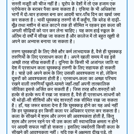
सस्‍ती मजूरी की चीज नहीं है। यूरोप के देशों में तो एक हजाम एक
प्रोफेसर के बराबर पैसा कमा सकता है। एसिया के भी अधिकांश
भागों में दो-चार हजामत बना कर आदमी चार-पाँच दिन का खर्चा जमा
कर सकता है। भावी घुमक्कड़ तरुणों से मैं कहूँगा, कि ब्‍लेड से दाढ़ी-
मूँछ तथा मशीन से बाल काटने तक ही सीमित न रहकर इस कला की
अगली सीढ़ियों को पार कर लेना चाहिए। यह काम हाई स्‍कूल के
अंतिम दो वर्षों में सीखा जा सकता है और कालेज में तो बहुत खुशी से
अपने का अभ्‍यास बनाया जा सकता है।
तरुण घुमक्कड़ों के लिए जैसे क्षौर कर्म लाभदायक है, वैसे ही घुमक्कड़
तरुणियों के लिए प्रसाधन कला है। अपने खाली समय में वह इसे
अच्छी तरह सीख सकती हैं। दुनिया के किसी भी अजांगल जाति या
देश में प्रसाधन कला घुमक्कड़ तरुणी के लिए सहायक हो सकती
है। चाहे उसे अपने काम के लिए उसकी आवश्‍यकता न हो, लेकिन
दूसरों को आवश्‍यकता होती है। प्रसाधन-कला का अच्छा परिचय
रखने वाली तरुणियाँ घूमते-घामते जहाँ-तहाँ अपनी तात्‍कालिक
जीविका इससे अर्जित कर सकती हैं। जिस तरह क्षौर-शस्‍त्रों को
हल्‍के से हल्‍के रूप में रखा जा सकता है, वैसे ही प्रसाधन-साधनों को
भी थोड़ी-सी शीशियों और चंद शास्त्रों तक सीमित रखा जा सकता
है। हाँ, यह जरूर बतला देना है कि घुमक्कड़ होने का यह अर्थ नहीं
कि हर घुमक्कड़ हर किसी कला पर अधिकार प्राप्‍त कर सकता है।
कला के सीखने में श्रम और लगन की आवश्‍यकता होती है, किंतु
श्रम और लगन रहने पर भी उस कला की स्वाभाविक क्षमता न होने
पर आदमी सफल नहीं हो सकता। इसलिए जबर्दस्‍ती किसी कला के
सीखने की आवश्‍यकता नहीं। यदि एक में अक्षमता दीख पड़े, तो