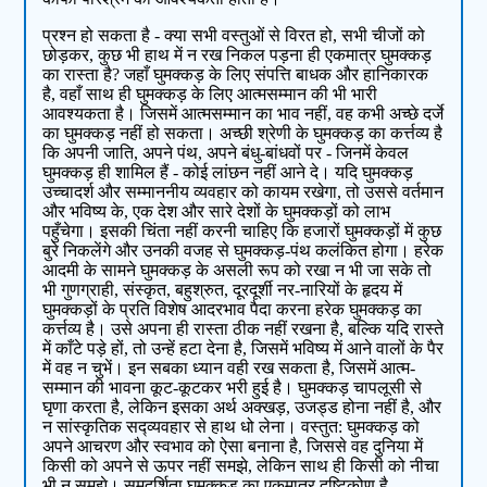
प्रश्‍न हो सकता है - क्या सभी वस्‍तुओं से विरत हो, सभी चीजों को
छोड़कर, कुछ भी हाथ में न रख निकल पड़ना ही एकमात्र घुमक्कड़
का रास्‍ता है? जहाँ घुमक्कड़ के लिए संपत्ति बाधक और हानिकारक
है, वहाँ साथ ही घुमक्कड़ के लिए आत्‍मसम्‍मान की भी भारी
आवश्‍यकता है। जिसमें आत्‍मसम्‍मान का भाव नहीं, वह कभी अच्‍छे दर्जे
का घुमक्कड़ नहीं हो सकता। अच्छी श्रेणी के घुमक्कड़ का कर्त्तव्‍य है
कि अपनी जाति, अपने पंथ, अपने बंधु-बांधवों पर - जिनमें केवल
घुमक्कड़ ही शामिल हैं - कोई लांछन नहीं आने दे। यदि घुमक्कड़
उच्‍चादर्श और सम्‍माननीय व्‍यवहार को कायम रखेगा, तो उससे वर्तमान
और भविष्‍य के, एक देश और सारे देशों के घुमक्कड़ों को लाभ
पहुँचेगा। इसकी चिंता नहीं करनी चाहिए कि हजारों घुमक्कड़ों में कुछ
बुरे निकलेंगे और उनकी वजह से घुमक्कड़-पंथ कलंकित होगा। हरेक
आदमी के सामने घुमक्कड़ के असली रूप को रखा न भी जा सके तो
भी गुणग्राही, संस्कृत, बहुश्रुत, दूरदूर्शी नर-नारियों के हृदय में
घुमक्कड़ों के प्रति विशेष आदरभाव पैदा करना हरेक घुमक्कड़ का
कर्त्तव्‍य है। उसे अपना ही रास्‍ता ठीक नहीं रखना है, बल्कि यदि रास्‍ते
में काँटे पड़े हों, तो उन्‍हें हटा देना है, जिसमें भविष्‍य में आने वालों के पैर
में वह न चुभें। इन सबका ध्‍यान वही रख सकता है, जिसमें आत्‍म-
सम्‍मान की भावना कूट-कूटकर भरी हुई है। घुमक्कड़ चापलूसी से
घृणा करता है, लेकिन इसका अर्थ अक्‍खड़, उजड्ड होना नहीं है, और
न सांस्‍कृतिक सद्व्‍यवहार से हाथ धो लेना। वस्‍तुत: घुमक्कड़ को
अपने आचरण और स्वभाव को ऐसा बनाना है, जिससे वह दुनिया में
किसी को अपने से ऊपर नहीं समझे, लेकिन साथ ही किसी को नीचा
भी न समझे। समदर्शिता घुमक्कड़ का एकमात्र दृष्टिकोण है,