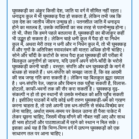
घुमक्कड़ी का अंकुर किसी देश, जाति या वर्ग में सीमित नहीं रहता।
धनाढ्य कुल में भी घुमक्कड़ पैदा हो सकता है, लेकिन तभी जब कि
उस देश का जातीय जीवन उन्‍मुख हो। पतनशील जाति में धनाढ्य
होने का मतलब है, उसके व्‍यक्तियों का सब तरह से पतनोन्‍मुख होना।
तो भी, जैसा कि हमने पहले बतलाया है, घुमक्कड़ी का बीजांकुर कहीं
भी उद्भूत हो सकता है। लेकिन चाहे धनी कुल में पैदा हो या निर्धन
कुल में, अथवा मेरी तरह न धनी और न निर्धन कुल में, तो भी घुमक्कड़
में और गुणों के अतिरिक्‍त स्वावलंबन की मात्रा अधिक होनी चाहिए।
सोने और चाँदी के कटोरों के सा‍थ पैदा हुआ घुमक्कड़ी की परीक्षा में
बिलकुल अनुत्तीर्ण हो जायगा, यदि उसने अपने सोने-चाँदी के भरोसे
घुमक्कड़ी करनी चा‍ही। वस्‍तुत: संपत्ति और धन घुमक्कड़ी के मार्ग में
बाधक हो सकते हैं। धन-संपत्ति को समझा जाता है, कि वह आदमी
की सब जगह गति करा सकती है। लेकिन यह बिलकुल झूठा ख्‍याल
है। धन-संपत्ति रेल, जहाज और विमान तक पहुँचा सकती है, विलास-
होटलों, काफी-भवनों तक की सैर करा सकती है। घुमक्कड़ दृढ़-
संकल्‍पी न हो तो इन स्‍थानों से उसके मनोबल को क्षति पहुँच सकती
है। इसीलिए पाठकों में यदि कोई धनी तरुण घुमक्कड़ी-धर्म को ग्रहण
करना चाहता है, तो उसे अपनी उस धन-संपत्ति से संबंध-विच्‍छेद कर
लेना चाहिए, अर्थात् समय-समय पर केवल उतना ही पैसा पाकेट में
लेकर घूमना चाहिए, जिसमें भीख माँगने की नौबत नहीं आए और साथ
ही भव्‍य होटलों और पाठशालाओं में रहने को स्‍थान न मिल सके।
इसका अर्थ यह है कि भिन्‍न-भिन्‍न वर्ग में उत्‍पन्‍न घुमक्कड़ों को एक
साधारण तल पर आना चाहिए।