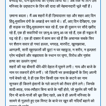
बनवाई थीं, पान-इलायची का प्रबंध किया था। अब तक भी लोग उस
मस्जिद के उद्घाटन के दिन की दादा की मेहमानदारी भूले नहीं हैं।
ज़माना बदला। मैं अब शहरों में ही ज़ियादातर रहा और शहर आए दिन
हिंदू-मुसलिम दंगों के अखाड़े बन जाते थे। हाँ, आए दिन देखिएगा, एक
ही सड़क पर हिंदू-मुसलमान चल रहे हैं, एक ही दुकान पर सौदे ख़रीद
रहे हैं, एक ही सवारियों पर ज़ानू-ब-ज़ानू आ-जा रहे हैं, एक ही स्कूल में
पढ़ रहे हैं। एक ही दफ़्तर में काम कर रहे हैं कि अचानक सबके सिर
पर शैतान सवार हो गया! हल्ला, भगदड़, मारपीट, ख़ूनख़राबा,
आगज़नी, सारी ख़ुराफ़ातों की छूट! न घर महफ़ूज़, न शरीर, न इज़्ज़त!
प्रेम भाईचारे और सहृदयता के स्थान पर घृणा, विरोध और नृशंस
हत्या का उल्लंग नृत्य!
शहरों की यह बीमारी धीरे-धीरे देहात में घुसने लगी। गाय और बाजे के
नाम पर तकरारें होने लगीं। जो ज़िंदगी भर क़साईख़ानों के लिए अपनी
गायें बेचते रहे, वे ही एक दिन किसी एक गाय के कटने का नाम
सुनकर ही कितने इंसानों के गले काटने को तैयार होने लगे। जिनके
शादी-ब्याह, परब-त्यौहार बिना बाजे के नहीं होते, जो मुहर्रम की गर्मी के
दिन भी बाजे-गाजों की धूम किए रहते, अब वे ही अपनी मस्जिद के
सामने से गुज़रते हुए एक मिनट के बाजे पर ख़ून की नदियाँ बहाने को