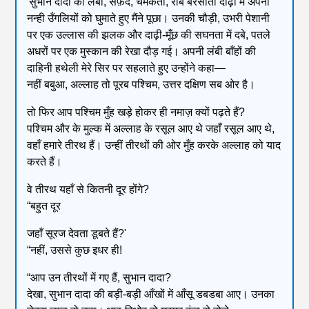
'सुभान दादा की लंबी, सफ़ेद, चमकती, रोब बरसाती दाढ़ी में अपनी
नन्ही उँगलियों को घुमाते हुए मैंने पूछा। उनकी चौड़ी, उभरी पेशानी
पर एक उल्लास की झलक और दाढ़ी-मूँछ की सघनता में दबे, पतले
अधरों पर एक मुस्कान की रेखा दौड़ गई। अपनी लंबी बाँहों की
दाहिनी हथेली मेरे सिर पर सहलाते हुए उन्होंने कहा—
नहीं बबुआ, अल्लाह तो पूरब पश्चिम, उत्तर दक्षिण सब ओर है।
तो फिर आप पश्चिम मुँह खड़े होकर ही नमाज़ क्यों पढ़ते हैं?
पश्चिम और के मुल्क में अल्लाह के रसूल आए थे जहाँ रसूल आए थे,
वहाँ हमारे तीरथ हैं। उन्हीं तीरथों की ओर मुँह करके अल्लाह को याद
करते हैं।
वे तीरथ यहाँ से कितनी दूर होंगे?
“बहुत दूर
जहाँ सूरज देवता डूबते हैं?'
“नहीं, उससे कुछ इधर ही!
“आप उन तीरथों में गए हैं, सुभान दादा?
देखा, सुभान दादा की बड़ी-बड़ी आँखों में आँसू डबडबा आए। उनका