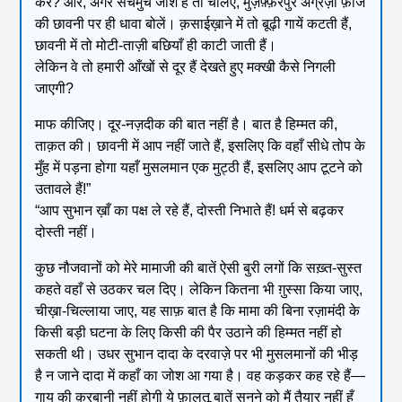
करें? और, अगर सचमुच जोश है तो चलिए, मुज़फ़्फ़रपुर अँग्रेज़ी फ़ौज
की छावनी पर ही धावा बोलें। क़साईख़ाने में तो बूढ़ी गायें कटती हैं,
छावनी में तो मोटी-ताज़ी बछियाँ ही काटी जाती हैं।
लेकिन वे तो हमारी आँखों से दूर हैं देखते हुए मक्खी कैसे निगली
जाएगी?
माफ कीजिए। दूर-नज़दीक की बात नहीं है। बात है हिम्मत की,
ताक़त की। छावनी में आप नहीं जाते हैं, इसलिए कि वहाँ सीधे तोप के
मुँह में पड़ना होगा यहाँ मुसलमान एक मुट्ठी हैं, इसलिए आप टूटने को
उतावले हैं!”
“आप सुभान ख़ाँ का पक्ष ले रहे हैं, दोस्ती निभाते हैं! धर्म से बढ़कर
दोस्ती नहीं।
कुछ नौजवानों को मेरे मामाजी की बातें ऐसी बुरी लगों कि सख़्त-सुस्त
कहते वहाँ से उठकर चल दिए। लेकिन कितना भी ग़ुस्सा किया जाए,
चीख़ा-चिल्लाया जाए, यह साफ़ बात है कि मामा की बिना रज़ामंदी के
किसी बड़ी घटना के लिए किसी की पैर उठाने की हिम्मत नहीं हो
सकती थी। उधर सुभान दादा के दरवाज़े पर भी मुसलमानों की भीड़
है न जाने दादा में कहाँ का जोश आ गया है। वह कड़कर कह रहे हैं—
गाय की क़ुरबानी नहीं होगी ये फ़ालतू बातें सुनने को मैं तैयार नहीं हूँ