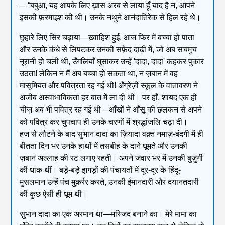
—“बबुआ, यह आपके लिए ख़ास अरब से लाया हूँ याद है न, आपने
इसकी फ़रमाइश की थी। उनके नथुने आनंदातिरेक से हिल रहे थे।
छुहारे लिए सिर चढ़ाया—ख़्वाहिश हुई, आज फिर में बच्चा हो पाता
और उनके कंधे से लिपटकर उनकी सफ़ेद दाढ़ी में, जो अब सचमुच
नूरानी हो चली थी, उँगलियाँ घुसाकर उन्हें 'दादा, दादा' कहकर पुकार
उठता! लेकिन न मैं अब बच्चा हो सकता था, न ज़बान में वह
मासूमियत और पवित्रता रह गई थी! अँग्रेज़ी स्कूल के वातावरण ने
अजीब अस्वाभाविकता हर बात में ला दी थी। पर हाँ, शायद एक ही
चीज़ अब भी पवित्र रह गई थी—आँखों ने आँसू की छलकन से अपने
को पवित्र कर चुपचाप ही उनके चरणों में श्रद्धांजलि चढ़ा दी।
हज से लौटने के बाद सुभान दादा का ज़ियादा वक़्त नमाज़-बंदगी में ही
बीतता दिन भर उनके हाथों में तसबीह के दाने घूमते और उनकी
ज़बान अल्लाह की रट लगाए रहती। अपने जवार भर में उनकी बुज़ुर्गी
की धाक थीं। बड़े-बड़े झगड़ों की पंचायतों में दूर-दूर के हिंदू-
मुसलमान उन्हें पंच मुक़र्रर करते, उनकी ईमानदारी और दयानतदारी
की कुछ ऐसी ही धूम थी।
सुभान दादा का एक अरमान था—मस्जिद बनाने का। मेरे मामा का