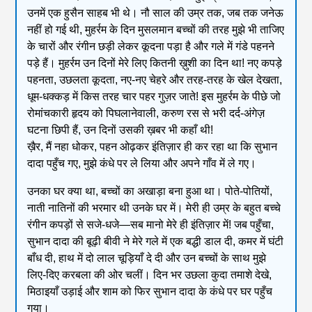
उनमें एक हुसैन साहब भी थे। नौ साल की उम्र तक, जब तक जनेऊ
नहीं हो गई थी, मुहर्रम के दिन मुसलमान बच्चों की तरह मुझे भी ताजिए
के चारों और रंगीन छड़ी लेकर कूदना पड़ा है और गले में गंडे पहनने
पड़े हैं। मुहर्रम उन दिनों मेरे लिए कितनी ख़ुशी का दिन था! नए कपड़े
पहनता, उछलता कूदता, नए-नए चेहरे और तरह-तरह के खेल देखता,
धूम-धक्कड़ में किस तरह चार पहर गुज़र जाते! इस मुहर्रम के पीछे जो
रोमांचकारी हृदय को पिघलानेवाली, करुण रस से भरी दर्द-अंगेज़
घटना छिपी हैं, उन दिनों उसकी ख़बर भी कहाँ थी!
ख़ैर, मैं नहा धोकर, पहन ओढ़कर इंतिज़ार ही कर रहा था कि सुभान
दादा पहुँच गए, मुझे कंधे पर ले लिया और अपने गाँव में ले गए।
उनका घर क्या था, बच्चों का अखाड़ा बना हुआ था। पोते-पोतियों,
नाती नातिनों की भरमार थी उनके घर में। मेरी ही उम्र के बहुत बच्चे
रंगीन कपड़ों से सजे-धजे—सब मानो मेरे ही इंतिज़ार में! जब पहुँचा,
सुभान दादा की बूढ़ी बीवी ने मेरे गले में एक बद्धी डाल दी, कमर में घंटी
बाँध दी, हाथ में दो लाल चूड़ियाँ दे दी और उन बच्चों के साथ मुझे
लिए-दिए करबला की ओर चलीं। दिन भर उछला कुदा तमाशे देखे,
मिठाइयाँ उड़ाई और शाम को फिर सुभान दादा के कंधे पर घर पहुँच
गया।