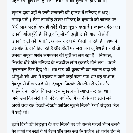
पहले मेरी क़ुरबानी हो लेगी, तब गाय की कुरबानी हो सकेगी।
सुभान दादा वहाँ से उसी तनातनी की हालत में मस्जिद में आए।
नमाज़ पढ़ी। फिर तसबीह लेकर मस्जिद के दरवाज़े की चौखट पर
“मेरी लाश पर हो कर ही कोई भीतर घुस सकता है। कहकर बैठ गए।
उनकी आँख मुँदी हैं, किंतु आँसुओं की झड़ी उनके गाल से होती,
उनको दाढ़ी को भिगोती, अजस्त्र रूप में गिरती जा रही है। हाथ में
तसबीह के दाने हिल रहे हैं और होंठों पर ज़रा ज़रा जुंबिश है। नहीं तो
उनका समूचा शरीर संगमरमर की मूर्ति सा लग रहा है—निश्चल,
निस्पंद धीरे-धीरे मस्जिद के नज़दीक लोग इकट्ठे होने लगे। पहले
मुसलमान फिर हिंदू भी। अब गाय की क़ुरबानी का सवाल दादा की
आँसुओं की धारा में बहकर न जाने कहाँ चला गया था! वह साक्षात्
देवदूत से दीख पड़ते थे। देवदूत, जिसके रोम-रोम से प्रेम और
भाईचारे का संदेश निकलकर वायुमंडल को व्याप्त कर रहा था।
अभी उस दिन मेरी रानी मेरे दो वर्ष जेल में जाने के बाद इतने लंबे
अरसे तक राह देखती-देखती आख़िर मुझसे मिलने 'गया' सेंट्रल जेल
में आई थी।
इतने दिनों की बिछुड़न के बाद मिलने पर जो सबसे पहली चीज़ उसने
मेरे हाथों पर रखी ये थे रेशम और कुछ सूत के अजीब-ओ-ग़रीब ढंग से