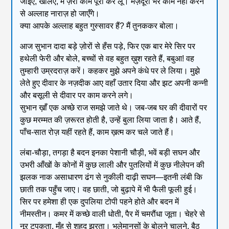
जाइए, खेलिए, मैं ज़रा काम पूरा कर लूँ। मज़दूरी भर काम नहीं करने
से अल्लाह नाराज़ हो जाएँगे।
क्या आपके अल्लाह बहुत गुस्सावर हैं? मैं तुनककर बोला।
आज सुभान दादा बड़े ज़ोरों से हँस पड़े, फिर एक बार मेरे सिर पर
हथेली फेरी और बोले, बच्चों से वह बहुत ख़ुश रहते हैं, बबुआ! वह
तुम्हारी उम्रदराज़ करें। कहकर मुझे अपने कंधे पर ले लिया। मुझे
लेते हुए दीवार के नज़दीक आए वहाँ उतार दिया और झट अपनी कन्नी
और बसूली से दीवार पर काम करने लगे।
सुभान ख़ाँ एक अच्छे राज समझे जाते थे। जब-जब घर की दीवारों पर
कुछ मरम्मत की ज़रूरत होती है, उन्हें बुला लिया जाता है। आते हैं,
पाँच-सात रोज़ यहीं रहते हैं, काम ख़त्म कर चले जाते हैं।
लंबा-चौड़ा, तगड़ा है बदन इनका पेशानी चौड़ी, भवें बड़ी सघन और
उभरी आँखों के कोनों में कुछ लाली और पुतलियों में कुछ नीलेपन की
झलक नाक असाधारण ढंग से नुकीली दाढ़ी सघन—इतनी लंबी कि
छाती तक पहुँच जाए। वह छाती, जो बुढ़ापे में भी फैली फूली हुई।
सिर पर हमेशा ही एक दुपलिया टोपी पहने होते और बदन में
नीमस्तीन। कमर में कच्छे वाली धोती, पैर में चमरौंधा जूता। चेहरे से
नूर टपकता, मुँह से शहद झरता। भलेमानसों के बोलने चालने, बैठ