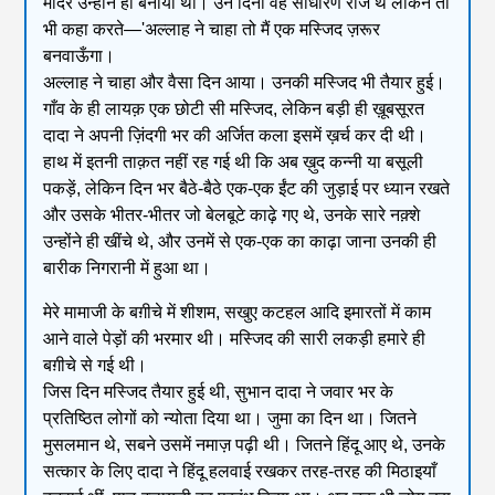
मंदिर उन्होंने ही बनाया था। उन दिनों वह साधारण राज थे लेकिन तो
भी कहा करते—'अल्लाह ने चाहा तो मैं एक मस्जिद ज़रूर
बनवाऊँगा।
अल्लाह ने चाहा और वैसा दिन आया। उनकी मस्जिद भी तैयार हुई।
गाँव के ही लायक़ एक छोटी सी मस्जिद, लेकिन बड़ी ही ख़ूबसूरत
दादा ने अपनी ज़िंदगी भर की अर्जित कला इसमें ख़र्च कर दी थी।
हाथ में इतनी ताक़त नहीं रह गई थी कि अब ख़ुद कन्नी या बसूली
पकड़ें, लेकिन दिन भर बैठे-बैठे एक-एक ईंट की जुड़ाई पर ध्यान रखते
और उसके भीतर-भीतर जो बेलबूटे काढ़े गए थे, उनके सारे नक़्शे
उन्होंने ही खींचे थे, और उनमें से एक-एक का काढ़ा जाना उनकी ही
बारीक निगरानी में हुआ था।
मेरे मामाजी के बग़ीचे में शीशम, सखुए कटहल आदि इमारतों में काम
आने वाले पेड़ों की भरमार थी। मस्जिद की सारी लकड़ी हमारे ही
बग़ीचे से गई थी।
जिस दिन मस्जिद तैयार हुई थी, सुभान दादा ने जवार भर के
प्रतिष्ठित लोगों को न्योता दिया था। जुमा का दिन था। जितने
मुसलमान थे, सबने उसमें नमाज़ पढ़ी थी। जितने हिंदू आए थे, उनके
सत्कार के लिए दादा ने हिंदू हलवाई रखकर तरह-तरह की मिठाइयाँ