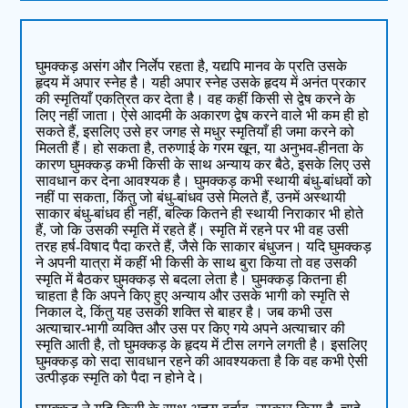
घुमक्कड़ असंग और निर्लेप रहता है, यद्यपि मानव के प्रति उसके
हृदय में अपार स्‍नेह है। यही अपार स्‍नेह उसके हृदय में अनंत प्रकार
की स्‍मृतियाँ एकत्रित कर देता है। वह कहीं किसी से द्वेष करने के
लिए नहीं जाता। ऐसे आदमी के अकारण द्वेष करने वाले भी कम ही हो
सकते हैं, इसलिए उसे हर जगह से मधुर स्‍मृतियाँ ही जमा करने को
मिलती हैं। हो सकता है, तरुणाई के गरम खून, या अनुभव-हीनता के
कारण घुमक्कड़ कभी किसी के साथ अन्‍याय कर बैठे, इसके लिए उसे
सावधान कर देना आवश्‍यक है। घुमक्कड़ कभी स्‍थायी बंधु-बांधवों को
नहीं पा सकता, किंतु जो बंधु-बांधव उसे मिलते हैं, उनमें अस्‍थायी
साकार बंधु-बांधव ही नहीं, बल्कि कितने ही स्‍थायी निराकार भी होते
हैं, जो कि उसकी स्‍मृति में रहते हैं। स्‍मृति में रहने पर भी वह उसी
तरह हर्ष-विषाद पैदा करते हैं, जैसे कि साकार बंधुजन। यदि घुमक्कड़
ने अपनी यात्रा में कहीं भी किसी के साथ बुरा किया तो वह उसकी
स्‍मृति में बैठकर घुमक्कड़ से बदला लेता है। घुमक्कड़ कितना ही
चाहता है कि अपने किए हुए अन्‍याय और उसके भागी को स्‍मृति से
निकाल दे, किंतु यह उसकी शक्ति से बाहर है। जब कभी उस
अत्‍याचार-भागी व्‍यक्ति और उस पर किए गये अपने अत्‍याचार की
स्‍मृति आती है, तो घुमक्कड़ के हृदय में टीस लगने लगती है। इसलिए
घुमक्कड़ को सदा सावधान रहने की आवश्‍यकता है कि वह कभी ऐसी
उत्‍पीड़क स्‍मृति को पैदा न होने दे।