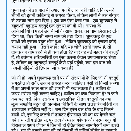
घुमक्कड़-पंथ पर कोई लांछन न लगे।
घुमक्कड़ को इस बात भी ख्‍याल मन में लाना नहीं चाहिए, कि उसने
चीजों को इतनी कठिनाई से संग्रह किया, लेकिन लोगों ने उस संग्रह
से उसका नाम हटा दिया। एक बार ऐसा देखा गया : एक घुमक्कड़ ने
बहुत-सी बहुमूल्‍य वस्‍तुएँ एक संस्‍था को दी थीं। संस्‍था के
अधिकारियों ने पहले उन चीजों के साथ दायक का नाम लिखकर टाँग
दिया था, फिर किसी समय नाम को हटा दिया। घुमक्कड़ के एक
साथी को इसका बहुत क्षोभ हुआ। लेकिन घुमक्कड़ को इसका कोई
ख्‍याल नहीं हुआ। उसने कहा : यदि यह चीजें इतनी नगण्य हैं, तो
दायक का नाम रहने से ही क्या होता है? यदि वह बड़े महत्‍व की वस्‍तुएँ
हैं, तो वर्तमान अधिकारियों का ऐसा करना केवल उपहासास्‍पद चेष्‍टा
है, लेकिन वह महत्‍वपूर्ण वस्‍तुएँ कैसे यहाँ पहुँची, क्या इस बात को
अगली पीढ़ियों से छिपाया जा सकता है?
जो भी हो, अपने घुमक्कड़ रहने पर भी संस्‍थाओं के लिए जो भी वस्‍तुएँ
संग्रहीत हो सकें, उनका संग्रह करना चाहिए। ऐसी ही किसी संस्‍था
में वह अपनी साल साल की डायरी भी रख सकता है। व्‍यक्ति के
ऊपर भरोसा नहीं करना चाहिए। व्‍यक्ति का क्या ठिकाना है? न जाने
कब चल बसे, फिर उसके बाद उत्तराधिकारी इन वस्‍तुओं का क्या
मूल्‍य समझेंगे! बहुत-सी अनमोल निधियों के साथ उत्तराधिकारियों का
अत्याचार अविदित नहीं है। उस दिन ट्रेन दस घंटा के बाद मिलने
वाली थी, इसलिए कटनी में डाक्‍टर हीरालाल जी का घर देखने चले
गये। भारतीय इतिहास, पुरातत्‍व के महान गवेषक और परम अनुरागी
हीरालाल अपने जीवन में कितनी ही ऐतिहासिक सामग्रियाँ जमा करते
रहे। अब भी उनकी जमा की हुई कितनी ही मूर्तियाँ सीमेंट के दरवाजे