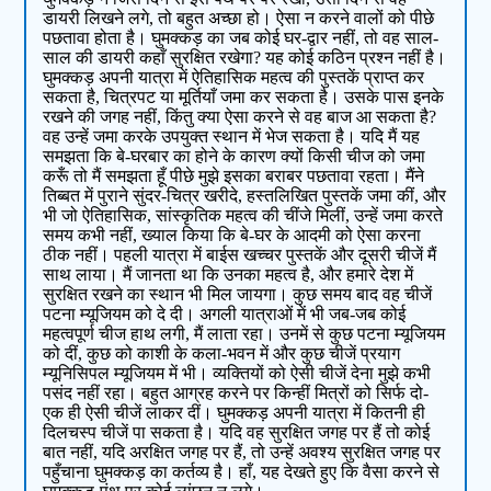
डायरी लिखने लगे, तो बहुत अच्छा हो। ऐसा न करने वालों को पीछे
पछतावा होता है। घुमक्कड़ का जब कोई घर-द्वार नहीं, तो वह साल-
साल की डायरी कहाँ सुरक्षित रखेगा? यह कोई कठिन प्रश्‍न नहीं है।
घुमक्कड़ अपनी यात्रा में ऐतिहासिक महत्‍व की पुस्‍तकें प्राप्‍त कर
सकता है, चित्रपट या मूर्तियाँ जमा कर सकता है। उसके पास इनके
रखने की जगह नहीं, किंतु क्या ऐसा करने से वह बाज आ सकता है?
वह उन्‍हें जमा करके उपयुक्‍त स्‍थान में भेज सकता है। यदि मैं यह
समझता कि बे-घरबार का होने के कारण क्‍यों किसी चीज को जमा
करूँ तो मैं समझता हूँ पीछे मुझे इसका बराबर पछतावा रहता। मैंने
तिब्‍बत में पुराने सुंदर-चित्र खरीदे, हस्‍तलिखित पुस्‍तकें जमा कीं, और
भी जो ऐतिहासिक, सांस्‍कृतिक महत्‍व की चींजे मिलीं, उन्‍हें जमा करते
समय कभी नहीं, ख्‍याल किया कि बे-घर के आदमी को ऐसा करना
ठीक नहीं। पहली यात्रा में बाईस खच्‍चर पुस्‍तकें और दूसरी चीजें मैं
साथ लाया। मैं जानता था कि उनका महत्‍व है, और हमारे देश में
सुरक्षित रखने का स्‍थान भी मिल जायगा। कुछ समय बाद वह चीजें
पटना म्‍यूजियम को दे दी। अगली यात्राओं में भी जब-जब कोई
महत्‍वपूर्ण चीज हाथ लगी, मैं लाता रहा। उनमें से कुछ पटना म्‍यूजियम
को दीं, कुछ को काशी के कला-भवन में और कुछ चीजें प्रयाग
म्‍यूनिसिपल म्‍यूजियम में भी। व्‍यक्तियों को ऐसी चीजें देना मुझे कभी
पसंद नहीं रहा। बहुत आग्रह करने पर किन्‍हीं मित्रों को सिर्फ दो-
एक ही ऐसी चीजें लाकर दीं। घुमक्कड़ अपनी यात्रा में कितनी ही
दिलचस्‍प चीजें पा सकता है। यदि वह सुरक्षित जगह पर हैं तो कोई
बात नहीं, यदि अरक्षित जगह पर हैं, तो उन्‍हें अवश्य सुरक्षित जगह पर
पहुँचाना घुमक्कड़ का कर्तव्‍य है। हाँ, यह देखते हुए कि वैसा करने से