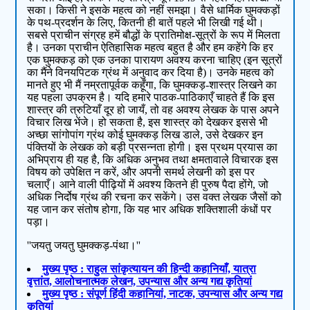
सका। किसी ने इसके महत्‍व को नहीं समझा। वैसे धार्मिक घुमक्कड़ों
के पथ-प्रदर्शन के लिए, कितनी ही बातें पहले भी लिखी गई थी।
सबसे प्राचीन संग्रह हमें बौद्धों के प्रातिमोक्ष-सूत्रों के रूप में मिलता
है। उनका प्राचीन ऐतिहासिक महत्‍व बहुत है और हम कहेंगे कि हर
एक घुमक्कड़ को एक उनका पारायण अवश्य करना चाहिए (इन सूत्रों
का मैंने विनयपिटक ग्रंथ में अनुवाद कर दिया है)। उनके महत्‍व को
मानते हुए भी मैं नम्रतापूर्वक कहूँगा, कि घुमक्कड़-शास्‍त्र लिखने का
यह पहला उपक्रम है। यदि हमारे पाठक-पाठिकाएँ चाहते हैं कि इस
शास्‍त्र की त्रुटियाँ दूर हो जायँ, तो वह अवश्य लेखक के पास अपने
विचार लिख भेंजे। हो सकता है, इस शास्‍त्र को देखकर इससे भी
अच्छा सांगोपांग ग्रंथ कोई घुमक्कड़ लिख डाले, उसे देखकर इन
पंक्तियों के लेखक को बड़ी प्रसन्‍नता होगी। इस प्रथम प्रयास का
अभिप्राय ही यह है, कि अधिक अनुभव तथा क्षमतावाले विचारक इस
विषय को उपेक्षित न करें, और अपनी समर्थ लेखनी को इस पर
चलाएँ। आने वाली पीढ़ियों में अवश्‍य कितने ही पुरुष पैदा होंगे, जो
अधिक निर्दोष ग्रंथ की रचना कर सकेंगे। उस वक्‍त लेखक जैसों को
यह जान कर संतोष होगा, कि यह भार अधिक शक्तिशाली कंधों पर
पड़ा।
''जयतु जयतु घुमक्कड़-पंथा।''
मुख्य पृष्ठ : राहुल सांकृत्यायन की हिन्दी कहानियाँ, यात्रा
वृत्तांत, आलोचनात्मक लेखन, उपन्यास और अन्य गद्य कृतियां
मुख्य पृष्ठ : संपूर्ण हिंदी कहानियां, नाटक, उपन्यास और अन्य गद्य
कृतियां