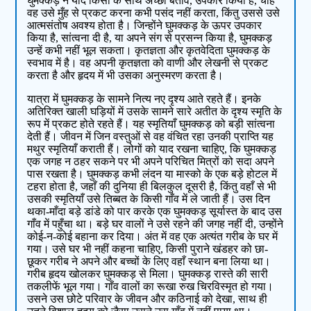
घुमक्कड़ ने यदि किसी के साथ अच्छा बर्ताव, उपकार किया है, चाहे
वह उसे मुँह से प्रकट करना कभी पसंद नहीं करता, किंतु उससे उसे
आत्‍मसंतोष अवश्य होता है। जिन्‍होंने घुमक्कड़ के ऊपर उपकार
किया है, सांत्वना दी है, या अपने संग से प्रसन्‍न किया है, घुमक्कड़
उन्‍हें कभी नहीं भूल सकता। कृतज्ञता और कृतवेदिता घुमक्कड़ के
स्वभाव में है। वह अपनी कृतज्ञता को वाणी और लेखनी से प्रकट
करता है और हृदय में भी उसका अनुस्मरण करता है।
यात्रा में घुमक्कड़ के सामने नित्‍य नए दृश्‍य आते रहते हैं। इनके
अतिरिक्‍त खाली घड़ियों में उसके सामने सारे अतीत के दृश्‍य स्‍मृति के
रूप में प्रकट होते रहते हैं। यह स्‍मृतियाँ घुमक्कड़ को बड़ी सांत्वना
देती हैं। जीवन में जिन वस्‍तुओं से वह वंचित रहा उनकी प्राप्ति यह
मथुर स्‍मृतियाँ कराती हैं। लोगों को याद रखना चाहिए, कि घुमक्कड़
एक जगह न ठहर सकने पर भी अपने परिचित मित्रों को सदा अपने
पास रखता है। घुमक्कड़ कभी लंदन या मास्‍को के एक बड़े होटल में
टहरा होता है, जहाँ की दुनिया ही बिलकुल दूसरी है, किंतु वहाँ से भी
उसकी स्‍मृतियाँ उसे तिब्‍बत के किसी गाँव में ले जाती हैं। उस दिन
थका-माँदा बड़े डांडे को पार करके एक घुमक्कड़ सूर्यास्‍त के बाद उस
गाँव में पहुँचा था। बड़े घर वालों ने उसे रहने की जगह नहीं दी, उन्‍होंने
कोई-न-कोई बहाना कर दिया। अंत में वह एक अत्यंत गरीब के घर में
गया। उसे घर भी नहीं कहना चाहिए, किसी पुराने खंडहर को छा-
छूकर गरीब ने अपने और बच्‍चों के लिए वहाँ स्‍थान बना लिया था।
गरीब हृदय खोलकर घुमक्कड़ से मिला। घुमक्कड़ रास्‍ते की सारी
तकलीफें भूल गया। गाँव वालों का रूखा रुख चिरविस्‍मृत हो गया।
उसने उस छोटे परिवार के जीवन और कठिनाई को देखा, साथ ही