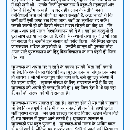
में मढ़ी लगी थी। उनके निजी पुस्‍तकालय में बहुत-से महत्‍वपूर्ण और
कितने ही दुर्लभ ग्रंथ हैं। डाक्‍टर हीरालाल के भतीजे अपने
कीर्तिशाली चचा की चीजों का महत्‍व समझते हैं, अत: चाहते थे कि
उन्‍हें कहीं ऐसी जगह रख दिया जाय, जहाँ वह सुरक्षित रह सकें।
उनको कटनी ही की किसी संस्‍था में रख छोड़ने का मोह था। मैंने
कहा - आप इन्‍हें सागर विश्‍वविद्यालय को दे दें। वहाँ इन वस्‍तुओं से
पूरा लाभ उठाया जा सकता है, और चिरस्‍थायी तथा सुरक्षित भी रखा
जा सकता है। उन्‍होंने इस सलाह को पसंद किया। मेरे मित्र डाक्‍टर
जायसवाल अधिक अग्रसोची थे। उन्‍होंने कानून की पुस्‍तकें छोड़
अपने सारे पुस्‍तकालय को हिंदू विश्‍वविद्यालय के नाम पहले ही लिख
दिया था।
घुमक्कड़ का अपना घर न रहने के कारण इसकी चिंता नहीं करनी
चाहिए, कि अपने पास धीरे-धीरे बड़ा पुस्‍तकालय या संग्रहालय जमा
हो जायगा। जो भी महत्‍वपूर्ण चीज हाथ लगे, उसे सुपात्र संस्‍था में
देते रहना चाहिए। सुपात्र संस्‍था के लिए आवश्‍यक नहीं है कि वह
घुमक्कड़ की अपनी ही जन्‍मभूमि की हो। वह जिस देश में भी घूम रहा
है, वहाँ की संस्‍था को भी दे सकता है।
घुमक्कड़-शास्‍त्र समाप्‍त हो रहा है। शास्‍त्र होने से यह नहीं समझना
चाहिए कि यह पूर्ण है कोई भी शास्‍त्र पहले ही कर्ता के हाथों पूर्णता
नहीं प्राप्‍त करता। जब उस शास्‍त्र पर वाद-विवाद, खंडन-मंडन होते
हैं, तब शास्‍त्र में पूर्णता आने लगती है। घुमक्कड़-शास्‍त्र से
घुमक्कड़ी पंथ बहुत पुराना है। घुमक्कड़-चर्या मानव के आदिम काल
से चली आई है, लेकिन यह शास्‍त्र जून 1949 से पहले नहीं लिखा जा