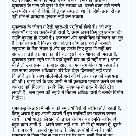
उतने विशाल हृदय को जैसा उसने उस गाँव में नहीं पाया था।
घुमक्कड़ के पास जो कुछ भी देने लायक था, चलते वक्‍त उसे उसने
उस परिवार को दे दिया, किंतु वह समझता था कि सिर्फ इतने से वह
पूरी तौर से कृतज्ञता प्रकट नहीं कर सकता।
घुमक्कड़ के जीवन में ऐसी बहुत-सी स्‍मृतियाँ होती हैं। जो कटु
स्‍मृतियाँ यदि घर करके बैठी होती हैं, उनमें अपने किए हुए अन्‍याय की
स्‍मृति दुस्‍सह हो उठती है। कृतज्ञता और कृतवेदिता घुमक्कड़ का गुण
है। वह जानता है कि हर रोज कितने लोग अकारण ही उसको
सहायता के लिए तैयार हैं और वह उनके लिए कुछ भी नहीं कर
सकता। उसे एक बार का परिचित दूसरी बार शायद ही मिलता है,
घुमक्कड़ इच्‍छा रहने पर भी वहाँ दूसरी बार जा ही नहीं पाता। जाता
भी है तो उस समय तक बारह साल का एक युग बीत गया रहता है।
उस समय अक्‍सर अधिकांश परिचित चेहरे दिखलाई नहीं पड़ते,
जिन्‍होंने उसके साथ मीठी-मीठी बातें की थीं, हर तरह की सहायता
की थी। बारह वर्ष के बाद वाणी से भी कृतज्ञता प्रकट करने का उसे
अवसर नहीं मिलता। इसके लिए घुमक्कड़ के हृदय में मीठी टीस
लगती है - उस पुरुष की स्‍मृति में मिठास अधिक होती है उसके वियोग
में टीस।
घुमक्कड़ के हृदय में जीवन की स्‍मृतियाँ वैसे ही संचित होती रहती हैं,
किंतु अच्छा है वह अपनी डायरी में इन स्‍मृतियों का उल्‍लेख करता
जाय। कभी यात्रा लिखने की इच्‍छा होने पर यह स्‍मृति-संचिकाएँ
बहुत काम आती हैं। अपने काम नहीं आयें, तो भी हो सकता है, दूसरे
के काम आयें। डायरी घुमक्कड़ के लिए उपयोगी चीज है। यदि
घुमक्कड़ ने जिस दिन से इस पथ पर पैर रखा, उसी दिन से वह