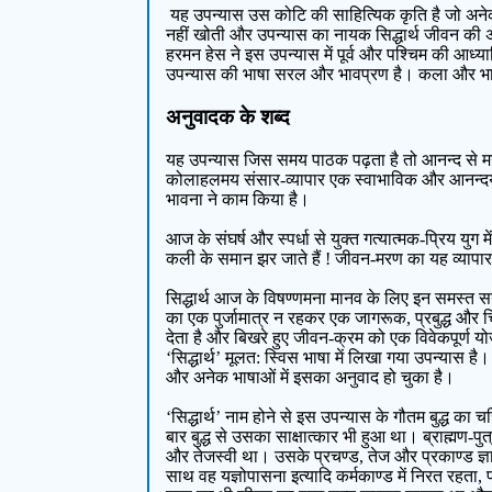
यह उपन्यास उस कोटि की साहित्यिक कृति है जो अनेक
नहीं खोती और उपन्यास का नायक सिद्धार्थ जीवन की अन
हरमन हेस ने इस उपन्यास में पूर्व और पश्चिम की आध्य
उपन्यास की भाषा सरल और भावप्रण है। कला और भाव पक
अनुवादक के शब्द
यह उपन्यास जिस समय पाठक पढ़ता है तो आनन्द से मन ग
कोलाहलमय संसार-व्यापार एक स्वाभाविक और आनन्दयुक्त 
भावना ने काम किया है।
आज के संघर्ष और स्पर्धा से युक्त गत्यात्मक-प्रिय युग म
कली के समान झर जाते हैं ! जीवन-मरण का यह व्यापार 
सिद्धार्थ आज के विषण्णमना मानव के लिए इन समस्त स
का एक पुर्जामात्र न रहकर एक जागरूक, प्रबुद्ध और 
देता है और बिखरे हुए जीवन-क्रम को एक विवेकपूर्ण य
‘सिद्धार्थ’ मूलत: स्विस भाषा में लिखा गया उपन्यास है
और अनेक भाषाओं में इसका अनुवाद हो चुका है।
‘सिद्धार्थ’ नाम होने से इस उपन्यास के गौतम बुद्ध क
बार बुद्ध से उसका साक्षात्कार भी हुआ था। ब्राह्मण-पुत
और तेजस्वी था। उसके प्रचण्ड, तेज और प्रकाण्ड ज्ञान 
साथ वह यज्ञोपासना इत्यादि कर्मकाण्ड में निरत रहता,