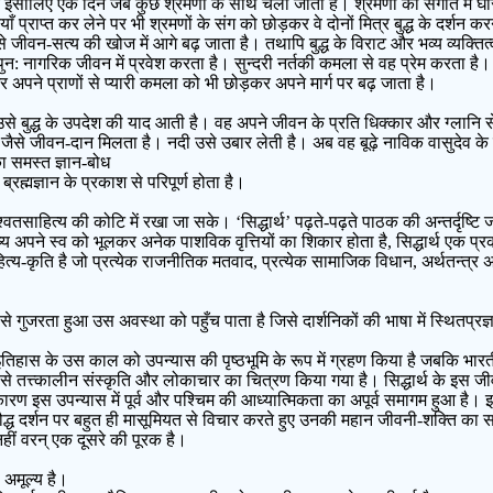
ीलिए एक दिन जब कुछ श्रमणों के साथ चला जाता है। श्रमणों की संगति में घोर 
प्राप्त कर लेने पर भी श्रमणों के संग को छोड़कर वे दोनों मित्र बुद्ध के दर्शन करने ज
े जीवन-सत्य की खोज में आगे बढ़ जाता है। तथापि बुद्ध के विराट और भव्य व्यक्तित्व 
ह पुन: नागरिक जीवन में प्रवेश करता है। सुन्दरी नर्तकी कमला से वह प्रेम करता ह
अपने प्राणों से प्यारी कमला को भी छोड़कर अपने मार्ग पर बढ़ जाता है।
 बुद्ध के उपदेश की याद आती है। वह अपने जीवन के प्रति धिक्कार और ग्लानि से
े जैसे जीवन-दान मिलता है। नदी उसे उबार लेती है। अब वह बूढ़े नाविक वासुदेव 
का समस्त ज्ञान-बोध
र ब्रह्मज्ञान के प्रकाश से परिपूर्ण होता है।
ं शाश्वतसाहित्य की कोटि में रखा जा सके। ‘सिद्धार्थ’ पढ़ते-पढ़ते पाठक की अन्तर्दृष्
ए मनुष्य अपने स्व को भूलकर अनेक पाशविक वृत्तियों का शिकार होता है, सिद्धार्थ ए
हित्य-कृति है जो प्रत्येक राजनीतिक मतवाद, प्रत्येक सामाजिक विधान, अर्थतन्त्र
े गुजरता हुआ उस अवस्था को पहुँच पाता है जिसे दार्शनिकों की भाषा में स्थितप्रज
तिहास के उस काल को उपन्यास की पृष्ठभूमि के रूप में ग्रहण किया है जबकि भारती
े तत्त्कालीन संस्कृति और लोकाचार का चित्रण किया गया है। सिद्धार्थ के इस
इस कारण इस उपन्यास में पूर्व और पश्चिम की आध्यात्मिकता का अपूर्व समागम हुआ है। 
ौद्ध दर्शन पर बहुत ही मासूमियत से विचार करते हुए उनकी महान जीवनी-शक्ति का
 नहीं वरन् एक दूसरे की पूरक है।
 अमूल्य है।