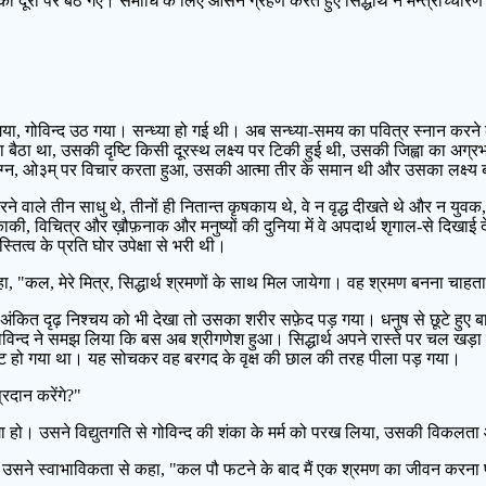
की दूरी पर बैठ गए। समाधि के लिए आसन ग्रहण करते हुए सिद्धार्थ ने मन्त्रोच्चारण
ा, गोविन्द उठ गया। सन्ध्या हो गई थी। अब सन्ध्या-समय का पवित्र स्नान करने
बा बैठा था, उसकी दृष्टि किसी दूरस्थ लक्ष्य पर टिकी हुई थी, उसकी जिह्वा का अग्र
-मग्न, ओ३म् पर विचार करता हुआ, उसकी आत्मा तीर के समान थी और उसका लक्ष्य ब
ने वाले तीन साधु थे, तीनों ही नितान्त कृषकाय थे, वे न वृद्ध दीखते थे और न युवक
काकी, विचित्र और ख़ौफ़नाक और मनुष्यों की दुनिया में वे अपदार्थ शृगाल-से दिखाई
त्व के प्रति घोर उपेक्षा से भरी थी।
से कहा, "कल, मेरे मित्र, सिद्धार्थ श्रमणों के साथ मिल जायेगा। वह श्रमण बनना चाहत
 पर अंकित दृढ़ निश्चय को भी देखा तो उसका शरीर सफ़ेद पड़ गया। धनुष से छूटे हुए बाण
गोविन्द ने समझ लिया कि बस अब श्रीगणेश हुआ। सिद्धार्थ अपने रास्ते पर चल खड
पष्ट हो गया था। यह सोचकर वह बरगद के वृक्ष की छाल की तरह पीला पड़ गया।
प्रदान करेंगे?"
जागा हो। उसने विद्युतगति से गोविन्द की शंका के मर्म को परख लिया, उसकी विकल
ोविन्द," उसने स्वाभाविकता से कहा, "कल पौ फटने के बाद मैं एक श्रमण का जीवन करन