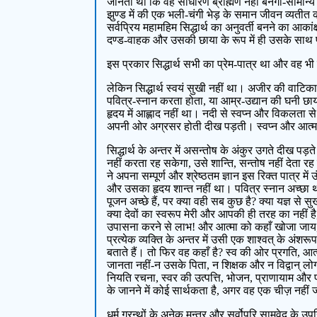
जानता था कि वह साधारण ब्राह्मण नहीं बनेगा-सामान्य य
झुण्ड में की एक भली-चंगी भेड़ के समान जीवन व्यती
सर्वप्रिय महामहिम सिद्धार्थ का अनुवर्ती बनने का आकां
दण्ड-वाहक और उसकी छाया के रूप में ही उसके साथ प
इस प्रकार सिद्धार्थ सभी का प्रेम-पात्र था और वह
लेकिन सिद्धार्थ स्वयं सुखी नहीं था। अजीर की वाटिका 
पवित्र-स्नान करता होता, या आम्र-उद्यान की घनी छाय
हृदय में आह्लाद नहीं था। नदी से स्वप्न और विकलता से
अपनी ओर अग्रसर होती दीख पड़ती। स्वप्न और आत्मा की व
सिद्धार्थ के अन्तर में असन्तोष के अंकुर उगते दीख प
नहीं करता रह सकेगा, उसे शान्ति, सन्तोष नहीं देता रह
ने अपना सम्पूर्ण और श्रेष्ठतम ज्ञान इस रिक्त पात्र 
और उसका हृदय शान्त नहीं था। पवित्र स्नान अच्छा था
पूजन अच्छे हैं, पर क्या वही सब कुछ है? क्या यज्ञ से
क्या देवों का स्वरूप मेरी और आपकी ही तरह का नहीं 
उपासना करने से लाभ! और आत्मा को कहाँ खोजा जाय, उ
प्रत्येक व्यक्ति के अन्तर में उसी एक शाश्वत् के अंशर
बताते हैं। तो फिर वह कहाँ है? स्व की ओर प्रगति,
जानता नहीं-न उसके पिता, न शिक्षक और न विद्वान् लोग और 
नियति रचना, स्वर की उत्पत्ति, भोजन, प्राणायाम और प्रश्
के जानने में कोई सार्थकता है, अगर वह एक चीज़ नहीं
धर्म ग्रन्थों के अनेक मन्त्र और सर्वोपरि सामवेद के उ