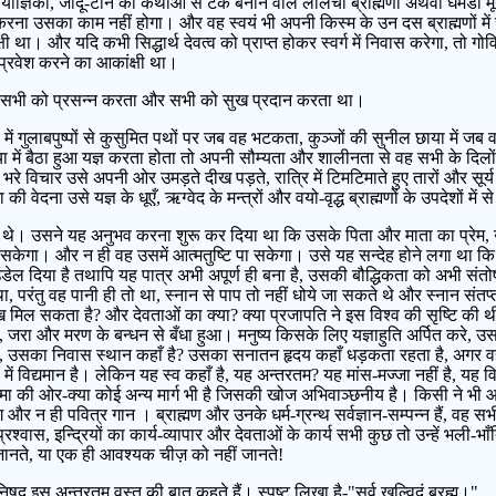
ाज्ञिकों, जादू-टोने की कथाओं से टके बनाने वाले लालची ब्राह्मणों अथवा घमंडी मूर्
त करना उसका काम नहीं होगा। और वह स्वयं भी अपनी किस्म के उन दस ब्राह्मणों मे
क्षी था। और यदि कभी सिद्धार्थ देवत्व को प्राप्त होकर स्वर्ग में निवास करेगा, त
्रवेश करने का आकांक्षी था।
 भी सभी को प्रसन्न करता और सभी को सुख प्रदान करता था।
में गुलाबपुष्पों से कुसुमित पथों पर जब वह भटकता, कुञ्जों की सुनील छाया में जब
ा में बैठा हुआ यज्ञ करता होता तो अपनी सौम्यता और शालीनता से वह सभी के दिलों 
 भरे विचार उसे अपनी ओर उमड़ते दीख पड़ते, रात्रि में टिमटिमाते हुए तारों और सूर
ेदना उसे यज्ञ के धूएँ, ऋग्वेद के मन्त्रों और वयो-वृद्ध ब्राह्मणों के उपदेशों मे
ड़ते थे। उसने यह अनुभव करना शुरू कर दिया था कि उसके पिता और माता का प्रेम, उ
 सकेगा। और न ही वह उसमें आत्मतुष्टि पा सकेगा। उसे यह सन्देह होने लगा था कि यद
में उंडेल दिया है तथापि यह पात्र अभी अपूर्ण ही बना है, उसकी बौद्धिकता को अभी सं
, परंतु वह पानी ही तो था, स्नान से पाप तो नहीं धोये जा सकते थे और स्नान संतप
 सुख मिल सकता है? और देवताओं का क्या? क्या प्रजापति ने इस विश्व की सृष्टि की थी
है, जरा और मरण के बन्धन से बँधा हुआ। मनुष्य किसके लिए यज्ञाहुति अर्पित करे,
सका निवास स्थान कहाँ है? उसका सनातन हृदय कहाँ धड़कता रहता है, अगर वह आत्म
ूप में विद्यमान है। लेकिन यह स्व कहाँ है, यह अन्तरतम? यह मांस-मज्जा नहीं है, यह 
 आत्मा की ओर-क्या कोई अन्य मार्ग भी है जिसकी खोज अभिवाञ्छनीय है। किसी ने
न ही पवित्र गान । ब्राह्मण और उनके धर्म-ग्रन्थ सर्वज्ञान-सम्पन्न हैं, वह सभी कुछ 
वास, इन्द्रियों का कार्य-व्यापार और देवताओं के कार्य सभी कुछ तो उन्हें भली-भाँति व
 जानते, या एक ही आवश्यक चीज़ को नहीं जानते!
पनिषद् इस अन्तरतम वस्तु की बात कहते हैं। स्पष्ट लिखा है-"सर्व खल्विदं ब्रह्म।"