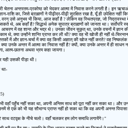
 चेतना अन्तरतम-प्रकोष्ठ को भेदकर आत्मा में निवास करने लगती है। इन ऋचाओं मे
ञान-राशि का, जिसे ब्राह्मणों ने पीढ़ीदर-पीढ़ी सुरक्षित रखा है, यूँ ही उपेक्षित नह
की, वरन् उसे अनुभव भी किया, आज कहाँ है ? लेकिन वह स्थितप्रज्ञ, जो निद्रावस्था में
सकते थे, अब कहाँ है? सिद्धार्थ अनेक सुपात्र ब्राह्मणों को जानता था। सर्वोपरि स
थे, आचरण में वह शान्त और भद्र थे। उनका जीवन सुकृत् था, उनके वचनों में ज्ञान क
णकाम थे, क्या उन्होंने शान्ति प्राप्त कर ली थी? क्या वह भी खोजी ही नहीं थे-चिरन्
पुस्तकों में और ज्ञान-चर्चा में क्या वह किसी अज्ञात् की खोज नहीं करते? वह निष्कलंक
क्या उनके अन्तर में आत्मा का निवास नहीं है? क्यों, क्या उनके अन्तर में ही साध
ेगा, आत्म-छलना अथवा भ्रम कहा जायगा।
 और यही उसकी पीड़ा थी।
ा था-
-5)
 वहाँ पहुँच नहीं सका था, अपनी अन्तिम साध को पूरा नहीं कर सका था। और उन विज
नमें से एक को भी यह सौभाग्य प्राप्त नहीं हो सका था कि वह अपनी अनन्त पिपास
 ! मेरे साथ वटवृक्ष के नीचे चलो। वहाँ चलकर हम लोग समाधि लगायेंगे।"