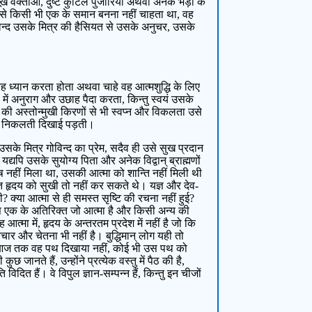
ख वक्ताओं, दुष्ट कुटिल पुजारियों अथवा अनेक भेड़ों के
ं से किसी भी एक के समान बनना नहीं चाहता था, वह
ो गोविन्द उसके मित्र की हैसियत से उसके अनुचर, उसके
 वह ध्यान करता होता अथवा चाहे वह आत्मशुद्धि के लिए
में अनुराग और उछाह पैदा करता, किन्तु स्वयं उसके
्य की अस्तोन्मुखी किरणों से भी स्वप्न और विकलता उसे
ं से निकलती दिखाई पड़ती।
सके मित्र गोविन्द का प्रेम, सदैव ही उसे सुख प्रदान
्यपि उसके सुयोग्य पिता और अनेक विद्वान् ब्राह्मणों
तोष नहीं मिला था, उसकी आत्मा को शान्ति नहीं मिली थी
्त हृदय को सुखी तो नहीं कर सकते थे। यज्ञ और देव-
? क्या आत्मा से ही समस्त सृष्टि की रचना नहीं हुई?
 उस एक के अतिरिक्त जो आत्मा है और किसी अन्य की
ा में, हृदय के अन्तरतम प्रदेश में नहीं है जो कि
विचार और चेतना भी नहीं है। बुद्धिमान् लोग यही तो
 भी आज तक वह पथ दिखाया नहीं, कोई भी उस पथ को
जानते हैं, उन्होंने प्रत्येक वस्तु में पैठ की है,
िदित हैं। वे विपुल ज्ञान-सम्पन्न हैं, किन्तु इन चीजों