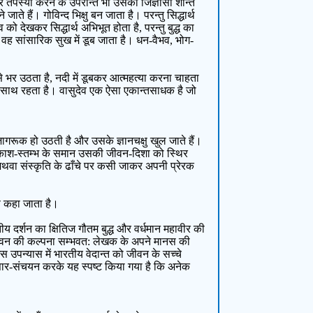
तपस्या करने के उपरान्त भी उसकी जिज्ञासा शान्त
ाते हैं। गोविन्द भिक्षु बन जाता है। परन्तु सिद्धार्थ
को देखकर सिद्धार्थ अभिभूत होता है, परन्तु बुद्ध का
ै। वह सांसारिक सुख में डूब जाता है। धन-वैभव, भोग-
 भर उठता है, नदी में डूबकर आत्महत्या करना चाहता
के साथ रहता है। वासुदेव एक ऐसा एकान्तसाधक है जो
टि जागरूक हो उठती है और उसके ज्ञानचक्षु खुल जाते हैं।
क प्रकाश-स्तम्भ के समान उसकी जीवन-दिशा को स्थिर
 अथवा संस्कृति के ढाँचे पर कसी जाकर अपनी प्रेरक
्ञ कहा जाता है।
य दर्शन का क्षितिज गौतम बुद्ध और वर्धमान महावीर की
 जीवन की कल्पना सम्भवत: लेखक के अपने मानस की
इस उपन्यास में भारतीय वेदान्त को जीवन के सच्चे
 सार-संचयन करके यह स्पष्ट किया गया है कि अनेक