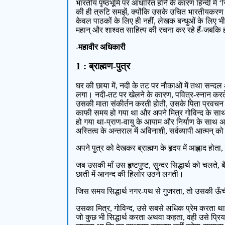
भारतीय पृष्ठभूमि पर आधारित होने के कारण हिन्दी में
की ही त्रुटि समझें, क्योंकि उसके उचित भारतीयकरण 
केवल पाठकों के लिए ही नहीं, लेखक बन्धुओं के लिए भी 
महान् और शाश्वत साहित्य की रचना कर रहे हैं-जबकि ह
-महावीर अधिकारी
1 : ब्राह्मण-पुत्र
घर की छाया में, नदी के तट पर नौकाओं में तथा सन्दल और 
लगा। नदी-तट पर खेलने के कारण, पवित्र-स्नान करते-क
उसकी माता संकीर्तन करती होती, उसके पिता प्रवचन करत
काफी समय हो गया था और अपने मित्र गोविन्द के साथ 
हो गया था-प्राण-वायु के आयाम और निर्याण के साथ अ
अस्तित्व के अन्तराल में अविनाशी, सर्वव्यापी आत्म
अपने पुत्र को देखकर ब्राह्मण के हृदय में आह्लाद होत
जब उसकी माँ उस हृष्टपुष्ट, सुन्दर सिद्धार्थ को चल
छाती में आनन्द की हिलोर उठने लगती।
जिस समय सिद्धार्थ नगर-पथ से गुजरता, तो उसकी ऊँची भौ
उसका मित्र, गोविन्द, उसे सबसे अधिक प्रेम करता था
जो कुछ भी सिद्धार्थ करता अथवा कहता, वही उसे प्रिय