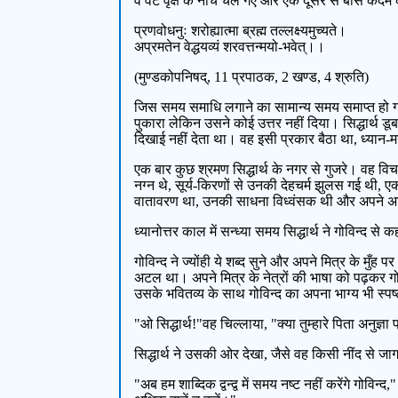
वे वट वृक्ष के नीचे चले गए और एक दूसरे से बीस कदम 
प्रणवोधनुः शरोह्यात्मा ब्रह्म तल्लक्ष्यमुच्यते।
अप्रमतेन वेद्धयव्यं शरवत्तन्मयो-भवेत्।।
(मुण्डकोपनिषद्, 11 प्रपाठक, 2 खण्ड, 4 श्रुति)
जिस समय समाधि लगाने का सामान्य समय समाप्त हो गय
पुकारा लेकिन उसने कोई उत्तर नहीं दिया। सिद्धार्थ डू
दिखाई नहीं देता था। वह इसी प्रकार बैठा था, ध्यान
एक बार कुछ श्रमण सिद्धार्थ के नगर से गुजरे। वह विचर
नग्न थे, सूर्य-किरणों से उनकी देहचर्म झुलस गई थी, ए
वातावरण था, उनकी साधना विध्वंसक थी और अपने अस्ति
ध्यानोत्तर काल में सन्ध्या समय सिद्धार्थ ने गोविन्द 
गोविन्द ने ज्योंही ये शब्द सुने और अपने मित्र के मुँह
अटल था। अपने मित्र के नेत्रों की भाषा को पढ़कर 
उसके भवितव्य के साथ गोविन्द का अपना भाग्य भी स्
"ओ सिद्धार्थ!"वह चिल्लाया, "क्या तुम्हारे पिता अनुज्ञा 
सिद्धार्थ ने उसकी ओर देखा, जैसे वह किसी नींद से 
"अब हम शाब्दिक द्वन्द्व में समय नष्ट नहीं करेंगे ग