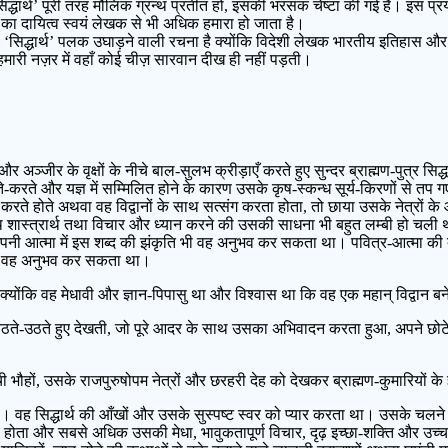
 ‘सिद्धार्थ’ पूरी तरह मौलिक ग्रन्थ प्रतीत हो, इसकी भरसक चेष्टा की गई है। इस 
का दायित्व स्वयं लेखक से भी अधिक हमारा हो जाता है।
‘सिद्धार्थ’ पलक उघाड़ने वाली रचना है क्योंकि विदेशी लेखक भारतीय इतिहास और दर्श
मारी नज़र में वहाँ कोई चीज़ सारवान दीख ही नहीं पड़ती।
अञ्जीर के वृक्षों के नीचे बाल-सुलभ क्रीड़ाएँ करते हुए सुन्दर ब्राह्मण-पुत्र सिद्
रते और यज्ञ में सम्मिलित होने के कारण उसके कृष-स्कन्ध सूर्य-किरणों से तप ग
े होते अथवा वह विद्वानों के साथ सत्संग करता होता, तो छाया उसके नेत्रों के आ
शास्त्रार्थ तथा विचार और ध्यान करने की उसकी साधना भी बहुत लम्बी हो चली थी।
पनी आत्मा में इस शब्द की झंकृति भी वह अनुभव कर सकता था। पवित्र-आत्मा की द
न् को वह अनुभव कर सकता था।
ा, क्योंकि वह मेधावी और ज्ञान-पिपासु था और विश्वास था कि वह एक महान् विद्वान ब
ते, बैठते-उठते हुए देखती, जो पूरे आदर के साथ उसका अभिवादन करता हुआ, अपने छोट
हों, उसके राजपुरुषोपम नेत्रों और छरहरी देह को देखकर ब्राह्मण-कुमारियों के हृद
। वह सिद्धार्थ की आँखों और उसके सुस्पष्ट स्वर को प्यार करता था। उसके चलने 
 होता और सबसे अधिक उसकी मेधा, भावुकतापूर्ण विचार, दृढ़ इच्छा-शक्ति और उच्च