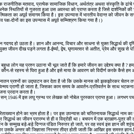
 राजनीतिक मतवाद, प्रत्येक सामाजिक विधान, अर्थतंत्र अथवा संस्कृति के ढांच
ेक स्थितियों से गुजरता हुआ उस अवस्था को प्राप्त करता है जिसे दार्शनिकों की 
ात्मिकता का अपूर्व समागम किया है। इस उपन्यास में भारतीय वेदान्त को जीवन के सच
्ष-दोनों का इस उपन्यास में अपूर्व सम्मिश्रण किया गया है।)
दगद हो उठता है। ज्ञान और आनन्द, विचार और साधना से युक्त सिद्धार्थ की दृष्ट
जीवन दीख पड़ने लगता है-ईर्ष्या, द्वेष, घृणामत्सर से अतीत, प्रेम और सुख से परि
ें बहुधा लोग यह प्रश्न उठाना भी भूल जाते हैं कि हमारे जीवन का उद्देश्य क्या है ? हम
कौन-से रहस्य से घिरा हुआ है और इसे माया के आवरण को विदीर्ण करके कैसे हम अपन
नातन प्रश्नों का उद्घाटन कर देता है जो कि उसके मानस को झकझोरकर चेतन तत्त्व
चिन्मय प्राणी हो जाता है, जिसका काम समय के आवर्तन-प्रतिवर्तन के साथ भटकना
ोजना प्रदान करता है।
। सन् 1946 में इस लघु ग्रन्थ पर लेखक को नोबेल पुरस्कार प्राप्त हुआ। लगभग पचास व
ा चरिताख्यान होने का भ्रम होता है। पर इस उपन्यास को चरितनायक सिद्धार्थ नाम 
्र सिद्धार्थ का जीवन प्रारम्भ से ही व विद्रोही था। बचपन में एक ब्राह्मण-पुत्र की 
के सम्मुख बड़े-बड़े दिग्गज पंडित निरुत्तर हो जाते, पर वह स्वयं इस ज्ञान की श्
 पर उसके अन्तर की जिज्ञासा निरन्तर तीव्र होती जाती कि आखिर इस समस्त ज्ञान-वि