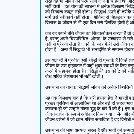
तरह वह भी जीवन का परम सत्य जानना चाहता था और इस
नहीं होती। हठ-योग की साधना में अनेक विलक्षण सिद्धियाँ 
को शिष्यत्व कबूल नहीं होता। सिद्धार्थ अपने ही तरीके स
मार्ग उसे स्वीकार्य नहीं होता। गोविन्द से बिछड़कर व
विलास के जीवन से भी एक दिन उसे विरक्ति होती है और 
जब वह अपने बीते जीवन का सिंहवलोकन करता है तो उसे
है, परन्तु अपने चिरपरिचित ‘ओउम्’ के उच्चारण से उस
नदी से प्रेरणा लेता है। नदी के स्वर में ही उसे जीवन 
होता है। अन्त में सिद्धार्थ भी अन्तर्दृष्टि से सम्पन्न होक
इस शताब्दी में प्रणीत ऐसी थोड़ी ही पुस्तकें हैं जिन्हे
जीवन के उस हाहाकार में जहाँ क्षुद्र स्वार्थों के लि
करने में सहायक होता है। ‘सिद्धार्थ’ उस कोटि की सा
बोध-शक्ति लेशमात्र भी नहीं खोती।
उपन्यास का नायक सिद्धार्थ जीवन की अनेक स्थितियों स
यह एक विलक्षण बात है कि श्री हरमन हेस ने भारतीय इ
प्रखर प्रतिभा से आलोकित था और बड़े ही सहज भाव स
कल्पना हो जो उन्होंने गौतम बुद्ध के बारे में की है। 
जीवन-दर्शन के रूप में अंगीकार किया गया। जैन और ब
जीवन-दर्शनों में जो ज्ञान-गरिमा समाविष्ट है वह विरोधी
उपन्यास की भाषा अत्यन्त सरल है और भावों की सम्पदा