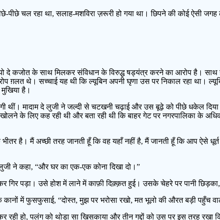
े पीछे-पीछे चल रहा था, सलाह-मशविरा ज़रूरी हो गया था। छिपने की कोई ऐसी जगह ढूँढ़
ो दे कजोत के साथ मिलकर संविधान के विरुद्ध षड्यंत्र करने का आरोप है। साथ 
 ग़लत थे। सच्चाई यह थी कि ल्यूबिन अपनी घृणा उस पर निकाल रहा था। ल्यूब
मुखिया है।
लगी थीं। मादाम दे लुजी ने जल्दी से चटखनी चढ़ाई और उस बूढ़े को पीछे धकेल
ोलने के लिए कह रही थी और बता रही थी कि बाहर गेट पर नगरपालिका के अधिकार
ीतर है। मैं अच्छी तरह जानती हूँ कि वह यहाँ नहीं है, मैं जानती हूँ कि आप ऐसे धूर्त
 दे लुजी ने कहा, “और घर का एक-एक कोना दिखा दो।”
 होकर गिर पड़ा। उसे होश में लाने में काफ़ी दिक़्क़त हुई। उसके चेहरे पर पानी छिड
े कानों में फुसफुसाई, “दोस्त, मुझ पर भरोसा रखो, मत भूलो की औरत बड़ी पहुँच वाल
म कर रही हो, पलंग को थोड़ा सा खिसकाया और तीन गद्दों को उस पर इस तरह रखा