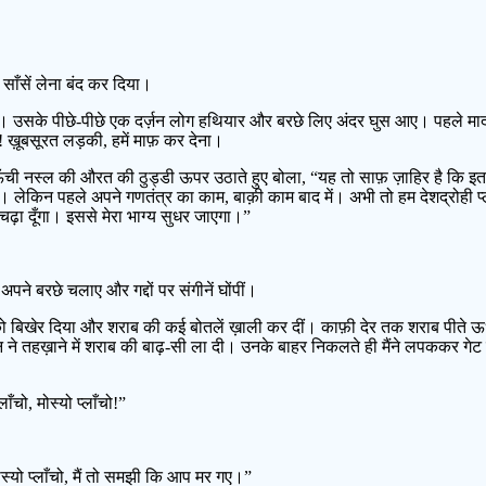
साँसें लेना बंद कर दिया।
ा। उसके पीछे-पीछे एक दर्ज़न लोग हथियार और बरछे लिए अंदर घुस आए। पहले मादाम 
ं! ख़ूबसूरत लड़की, हमें माफ़ कर देना।
ची नस्ल की औरत की ठुड्डी ऊपर उठाते हुए बोला, “यह तो साफ़ ज़ाहिर है कि इतना 
ेकिन पहले अपने गणतंत्र का काम, बाक़ी काम बाद में। अभी तो हम देशद्रोही प्लाँचो 
 चढ़ा दूँगा। इससे मेरा भाग्य सुधर जाएगा।”
े अपने बरछे चलाए और गद्दों पर संगीनें घोंपीं।
के ढेर को बिखेर दिया और शराब की कई बोतलें ख़ाली कर दीं। काफ़ी देर तक शराब पीते
ूबिन ने तहख़ाने में शराब की बाढ़-सी ला दी। उनके बाहर निकलते ही मैंने लपककर गेट
ाँचो, मोस्यो प्लाँचो!”
स्यो प्लाँचो, मैं तो समझी कि आप मर गए।”