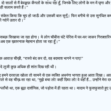
सालों से मैं बेवक़ूफ़ कँगलों के साथ रहा हूँ, जिनके लिए लोगों के मन में घृणा औ
ो ही सलाम करते हैं।”
संकेत किया कि चुप हो जाऊँ और उसकी बात सुनूँ। फिर बगीचे से उस सुगंधित कमरे म
 गर्दनें उतार दो।”
सबक़ सिखाया जा रहा होगा। ये लोग चौबीस घंटे पेरिस में घर-घर जाकर गिरफ़्तारिया
ैं अब एक ख़तरनाक मेहमान होता जा रहा हूँ।”
एक आवाज़ चीख़ी, “रास्ते बंद कर दो, वह बदमाश भागने न पाए!”
दे लुजी कुछ अधिक ही शांत दिख रही थी।
ुए हमने दरवाज़ा खोला तो सामने से एक व्यक्ति अधनंगा भागता हुआ आता दिखा। आ
े से वह चीख़-सा रहा था, “मुझे बचा लो! कहीं छिपा लो! वे वहाँ हैं... उन्होंने मेरा द
्लाँचो था, एक बूढ़ा दार्शनिक, जो पड़ोस में ही रहता था। मादाम ने फुसफुसाते हुए