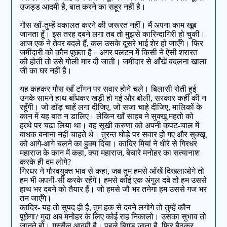
उजड्ड आदमी है, बात करने का सहूर नहीं है।
गौस खाँ-तुम्हें वकालत करने की जरूरत नहीं। मैं अपना काम खूब
जानता हूँ। इस तरह दबने लगा तब तो मुझसे कारिन्दागिरी हो चुकी।
आज एक ने तेवर बदले हैं, कल उसके दूसरे भाई शेर हो जाएँगे। फिर
जमींदारी को कौन पूछता है। अगर पलटन में किसी ने ऐसी शरारत
की होती तो उसे गोली मार दी जाती। जमींदार से आँखें बदलना खाला
जी का घर नहीं है।
यह कहकर गौस खाँ टाँगन पर सवार होने चले। बिलासी रोती हुई
उनके सामने हाथ बाँधकर खड़ी हो गई और बोली, सरकार कहीं की न
रहूँगी। जो डाँड़ चाहें लगा दीजिए, जो सजा चाहे दीजिए, मालिकों के
कान में यह बात न डालिए। लेकिन खाँ साहब ने सुक्खू महतो को
हत्थे पर चढ़ा लिया था। वह सूखी करुणा को अपनी कपट-चाल में
बाधक बनाना नहीं चाहते थे। तुरन्त घोड़े पर सवार हो गए और सुक्खू
को आगे-आगे चलने का हुक्म दिया। कादिर मियां ने धीरे से गिरधर
महाराज के कान में कहा, क्या महाराज, बेचारे मनोहर का सत्यानाश
करके ही दम लोगे?
गिरधर ने गौरवयुक्त भाव से कहा, जब तुम हमसे आँखें दिखलाओगे तो
हम भी अपनी-सी करके रहेंगे। हमसे कोई एक अंगुल दबे तो हम उससे
हाथ भर दबने को तैयार हैं। जो हमसे जौ भर तनेगा हम उससे गज भर
तन जाएँगे।
कादिर- यह तो सुपद ही है, तुम हक से दबने लगोगे तो तुम्हें कौन
पूछेगा? मुदा अब मनोहर के लिए कोई राह निकालो। उसका सुभाव तो
जानते हो। गुस्सैल आदमी है। पहले बिगड़ जाता है, फिर बैठकर