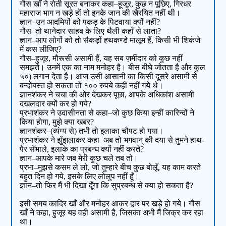
गौस खाँ ने रोती सूरत बनाकर कहा–हूजूर, कुछ न पूछिए, गिरधर
महाराज भाग न खड़े हों तो इनके जान की खैरयित नहीं थी।
ज्ञान–उन आदमियों को पकड़ के पिटवाया क्यों नहीं?
गौस–तो थानेदार साहब के लिए थैली कहाँ से लाता?
ज्ञान–आप लोगों को तो सैकड़ों हथकण्डे मालूम हैं, किसी भी शिकंजे
में कस लीजिए?
गौस–हुजूर, मौरूसी असामी हैं, यह सब ज़मींदार को कुछ नहीं
समझते। उनमें एक का नाम मनोहर है। बीस बीघे जोतता है और कुल
५०) लगान देता है। आज उसी आसानी का किसी दूसरे असामी से
बन्दोबस्त हो सकता तो १०० रुपये कहीं नहीं गये थे।
ज्ञानशंकर ने चचा की ओर देखकर पूछा, आपके अधिकांश असामी
दखलदार क्यों कर हो गये?
प्रभाशंकर ने उदासीनता से कहा–जो कुछ किया इन्हीं कारिन्दों ने
किया होगा, मुझे क्या खबर?
ज्ञानशंकर–(व्यंग्य से) तभी तो इलाका चौपट हो गया।
प्रभाशंकर ने झुँझलाकर कहा–अब तो भगवान् की दया से तुमने हाथ-
पैर सँभाले, इलाके का प्रबन्ध क्यों नहीं करते?
ज्ञान–आपके मारे जब मेरी कुछ चले तब तो।
प्रभा–मुझसे कसम ले लो, जो तुम्हारे बीच कुछ बोलूँ, यह काम करते
बहुत दिन हो गये, इसके लिए लोलुप नहीं हूँ।
ज्ञान–तो फिर मैं भी दिखा दूँगा कि सुप्रबन्ध से क्या हो सकता है?
इसी समय कादिर खाँ और मनोहर आकर द्वार पर खड़े हो गये। गौस
खाँ ने कहा, हुजूर यह वही असामी है, जिसका अभी मैं जिक्र कर रहा
था।