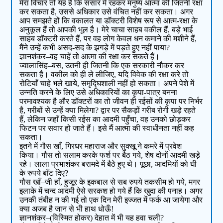
मेरा विचार तो यह है कि संसार में रहकर मनुष्य आत्मा की जितनी रक्षा
कर सकता है, उससे अधिकार उसे वंचित नहीं कर सकता। अगर
आप समझते हों कि वकालत या डॉक्टरी विशेष रूप से आत्म-रक्षा के
अनुकूल हैं तो आपकी भूल है। मेरे चाचा साहब वकील हैं, बड़े भाई
साहब डॉक्टरी करते हैं, पर वह लोग केवल धन कमाने की मशीने हैं,
मैंने उन्हें कभी असद-सद के झगड़े में पड़ते हुए नहीं पाया?
ज्ञानशंकर–वह चाहें तो आत्मा की रक्षा कर सकते हैं।
ज्वालासिंह–बस, उतनी ही जितनी कि एक सरकारी नौकर कर
सकता है। वकील को ही ले लीजिए, यदि विवेक की रक्षा करे तो
रोटियाँ चाहे भले खाये, समृद्घिशाली नहीं हो सकता। अपने पेशे में
उन्नति करने के लिए उसे अधिकारियों का कृपा-पात्र बनना
परमावश्यक है और डॉक्टरों का तो जीवन ही रईसों की कृपा पर निर्भर
है, गरीबों से उन्हें क्या मिलेगा? द्वार पर सैकड़ों गरीब रोगी खड़े रहते
हैं, लेकिन जहाँ किसी रईस का आदमी पहुँचा, वह उनको छोड़कर
फिटन पर सवार हो जाते हैं। इसे मैं आत्मा की स्वाधीनता नहीं कह
सकता।
इतने में गौस खाँ, गिरधर महाराज और सुक्खू ने कमरे में प्रवेश
किया। गौस तो सलाम करके फर्श पर बैठ गये, शेष दोनों आदमी खड़े
रहे। लाला प्रभाशंकर बरामदे में बैठे हुए थे। पूछा, आदमियों को घी
के रुपये बाँट दिए?
गौस खाँ–जी हाँ, हुजूर के इकबाल से सब रुपये तकसीम हो गये, मगर
इलाके में चन्द आदमी ऐसे सरकश हो गये हैं कि खुदा की पनाह। अगर
उनकी तंबीह न की गई तो एक दिन मेरी इज्जत में फर्क आ जायेगा और
क्या अजब है जान से भी हाथ धोऊँ!
ज्ञानशंकर–(विस्मित होकर) देहात में भी यह हवा चली?