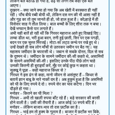
लेकिन बैल बैठाऊँ हो गया है, डेढ़ सौ लगेंगे तब कहीं एक बैल
आएगा।
दुखरन – क्या जाने क्या हो गया कि अब खेती में बरक्कत ही नहीं
रही। पाँच बीघे रब्बी बोयी थी, लेकिन दस मन की भी आशा नहीं है
और गुड़ का तो तुम जानते ही हो, जो हाल हुआ है। कोल्हाड़े में ही
विसेसर साह ने तौल लिया। बाल बच्चों के लिए शीरा तक न बचा।
देखें भगवान् कैसे पार लगाते हैं।
अभी यही बातें हो रही थीं कि गिरवर महाराज आते हुए दिखाई दिए।
लम्बा डील था, भरी हुआ बदन, तनी हुई छाती, सिर पर एक पगड़ी,
बदन पर एक चुस्त मिरजई। मोटा-सा लट्ठ कन्धे पर रखे हुए थे।
उन्हें देखते ही सब लोग माँचों से उतरकर जमीन पर बैठ गए। यह
महाशय जमींदार के चपरासी थे। जबान से सबके दोस्त, दिल से सब
के दुश्मन थे। जमींदार के सामने जमींदार की-सी कहते थे, असामियों
के सामने असमियों की-सी। इसलिए उनके पीठ पीछे लोग चाहे
उनकी कितनी ही बुराइयाँ करें, मुँह पर कोई कुछ न कहता था।
सुक्खू ने पूछा – कहो महाराज किधर से ?
गिरधर ने इस ढंग से कहा, मानो जीवन से असंतुष्ट हैं – किधर से
बतायें ज्ञान बाबू के मारे नाकों दम है। अब हुकुम हुआ है कि असमियों
को घी के लिए रुपये दे दो। रुपये सेर का भाव कटेगा। दिन भर
दौड़ते हो गया।
मनोहर – कितने का घी मिला ?
गिरधर – अभी तो खाली रुपया बाँट रहे हैं। बड़े सरकार की बरसी
होने वाली है। उसी की तैयारी है। आज कोई 50 रुपये बाँटे हैं।
मनोहर – लेकिन बाजार-भाव तो दस छटाँक का है।
गिरधर – भाई हम तो हुक्म के गुलाम है। बाजार में छटाँक भर बिके,