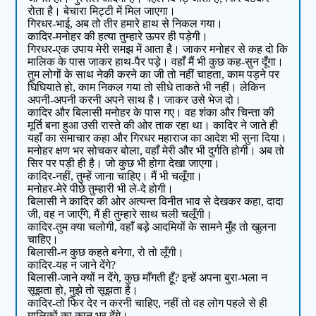
रोता है। बेचारा मिट्टी में मिल जाएगा।
गिरधर-भाई, अब तो तीर हमारे हाथ से निकल गया।
कादिर-मनोहर की हत्या तुम्हारे ऊपर ही पड़ेगी।
गिरधर-एक उपाय मेरी समझ में आता है। जाकर मनोहर से कह दो कि
मालिक के पास जाकर हाथ-पैर पड़े। वहाँ मैं भी कुछ कह-सुन दूँगा।
तुम लोगों के साथ नेकी करने का जी तो नहीं चाहता, काम पड़ने पर
घिघियाते हो, काम निकल गया तो सीधे ताकते भी नहीं। लेकिन
अपनी-अपनी करनी अपने साथ है। जाकर उसे भेज दो।
कादिर और बिलासी मनोहर के पास गए। वह शंका और चिन्ता की
मूर्ति बना हुआ उसी रास्ते की ओर ताक रहा था। कादिर ने जाते ही
यहाँ का समाचार कहा और गिरधर महाराज का आदेश भी सुना दिया।
मनोहर क्षण भर सोचकर बोला, वहाँ मेरी और भी दुर्गति होगी। अब तो
सिर पर पड़ी ही है। जो कुछ भी होगा देखा जाएगा।
कादिर-नहीं, तुम्हें जाना चाहिए। मैं भी चलूँगा।
मनोहर-मेरे पीछे तुम्हारी भी ले-दे होगी।
बिलासी ने कादिर की ओर अत्यन्त विनीत भाव से देखकर कहा, दादा
जी, वह न जाएँगे, मैं ही तुम्हारे साथ चली चलूँगी।
कादिर-तुम क्‍या चलोगी, वहाँ बड़े आदमियों के सामने मुँह तो खुलना
चाहिए।
बिलासी-न कुछ कहते बनेगा, रो तो लूँगी।
कादिर-यह न जाने देंगे?
बिलासी-जाने क्यों न देंगे, कुछ माँगती हूँ? इन्हें अपना बुरा-भला न
सूझता हो, मुझे तो सूझता है।
कादिर-तो फिर देर न करनी चाहिए, नहीं तो वह लोग पहले से ही
मालिकों का कान भर देंगे।