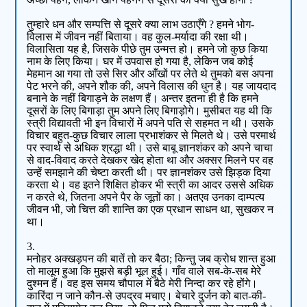
तुम्हारे धन और सम्पत्ति से दूसरे क्या लाभ उठाएँगे ? हमने भोग-
विलास में जीवन नहीं बिताया। वह कुल-मर्यादा की रक्षा थी।
विलासिता यह है, जिसके पीछे तुम उन्मत्त हो। हमने जो कुछ किया
नाम के लिए किया। घर में उपवास हो गया है, लेकिन जब कोई
मेहमान आ गया तो उसे सिर और आँखों पर लेते थे तुमको बस अपना
पेट भरने की, अपने शौक की, अपने विलास की धुन है। यह जायदाद
बनाने के नहीं बिगाड़ने के लक्षण हैं। अन्तर इतना ही है कि हमने
दूसरों के लिए बिगाड़ा तुम अपने लिए बिगाड़ोगे। मुसीबत यह थी कि
स्त्री विद्यावती भी इन विचारों में अपने पति से सहमत न थी। उसके
विचार बहुत-कुछ विचार लाला प्रभाशंकर से मिलते थे। उसे परमार्थ
पर स्वार्थ से अधिक श्रद्धा थी। उसे बाबू ज्ञानशंकर को अपने चाचा
से वाद-विवाद करते देखकर खेद होता था और अक्सर मिलने पर वह
उन्हें समझाने की चेष्टा करती थी। पर ज्ञानशंकर उसे झिड़क दिया
करता थे। वह इतने शिक्षित होकर भी स्त्री का आदर उससे अधिक
न करते थे, जितना अपने पैर के जूतों का। अतएव उनका दाम्पत्य
जीवन भी, जो चित्त की शान्ति का एक प्रधान साधन था, सुखकर न
था।
3.
मनोहर अक्खड़पन की बातें तो कर बैठा; किन्तु जब क्रोध शान्त हुआ
तो मालूम हुआ कि मुझसे बड़ी भूल हुई। गाँव वाले सब-के-सब मेरे
दुश्मन हैं। वह इस समय चौपाल में बैठे मेरी निन्दा कर रहे होंगे।
कारिंदा न जाने कौन-से उपद्रव मचाए। बेचारे दुर्जन को बात-की-