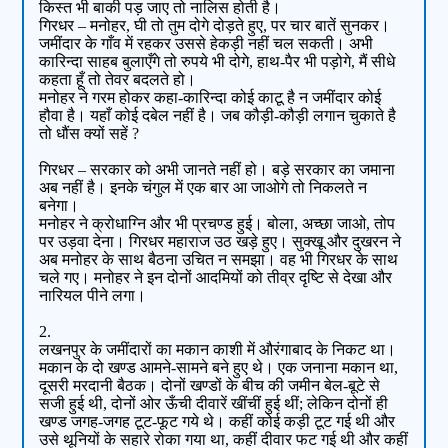
किस्त भी बाकी पड़ जाए तो नालिस होती है।
गिरधर – मनोहर, घी तो तुम दोगे दोड़ते हुए, पर चार बातें सुनकर।
जमींदार के गाँव में रहकर उससे हेकड़ी नहीं चल सकती। अभी
कारिन्दा साहब बुलाएँगे तो रुपये भी दोगे, हाथ-पैर भी पड़ोगे, मैं सीधे
कहता हूँ तो तेवर बदलते हो।
मनोहर ने गरम होकर कहा-कारिन्दा कोई काटू है न जमींदार कोई
हौवा है। यहाँ कोई दबेल नहीं है। जब कौड़ी-कौड़ी लगान चुकाते है
तो धौंस क्यों सहें ?
गिरधर – सरकार को अभी जानते नहीं हो। बड़े सरकार का जमाना
अब नहीं है। इनके चंगुल में एक बार आ जाओगे तो निकलते न
बनेगा।
मनोहर ने क्रोधाग्नि और भी प्रचण्ड हुई। बोला, अच्छा जाओ, तोप
पर उड़वा देना। गिरधर महाराज उठ खड़े हुए। सुक्खू और दुखरन ने
अब मनोहर के साथ बैठना उचित न समझा। वह भी गिरधर के साथ
चले गए। मनोहर ने इन दोनों आदमियों को तीव्र दृष्टि से देखा और
नारियल पीने लगा।
2.
लखनपुर के जमींदारों का मकान काशी में औरंगाबाद के निकट था।
मकान के दो खण्ड आमने-सामने बने हुए थे। एक जनाना मकान था,
दूसरी मरदानी बैठक। दोनों खण्डों के बीच की जमीन बेल-बूटे से
सजी हुई थी, दोनों ओर ऊँची दीवारें खींचीं हुई थीं; लेकिन दोनों ही
खण्ड जगह-जगह टूट-फूट गये थे। कहीं कोई कड़ी टूट गई थी और
उसे थूनियों के सहारे रोका गया था, कहीं दीवार फट गई थी और कहीं