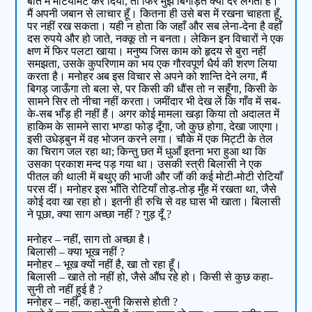
बात में मटियामेट कर दिया, तो फिर मुझे बिगाड़ते क्या देर लगती है।
मैं अपनी जबान से लाचार हूँ। कितना ही उसे बस में रखना चाहता हूँ,
पर नहीं रख सकता। यही न होता कि जहाँ और सब लेना-देना है वहाँ
दस रुपये और हो जाते, नक्कू तो न बनता। लेकिन इन विचारों ने एक
क्षण में फिर पलटा खाया। मनुष्य जिस काम को हृदय से बुरा नहीं
समझता, उसके कुपरिणाम का भय एक गौरवपूर्ण धैर्य की शरण लिया
करता है। मनोहर अब इस विचार से अपने को शान्ति देने लगा, मैं
बिगड़ जाऊँगा तो बला से, पर किसी की धौंस तो न सहूँगा, किसी के
सामने सिर तो नीचा नहीं करता। जमींदार भी देख लें कि गाँव में सब-
के-सब भाँड़ ही नहीं हैं। अगर कोई मामला खड़ा किया तो अदालत में
हाकिम के सामने सारा भण्डा फोड़ दूँगा, जो कुछ होगा, देखा जाएगा।
इसी उधेड़बुन में वह भोजन करने लगा। चौके में एक मिट्टी के तेल
का चिराग जल रहा था; किन्तु छत में धुआँ इतना भरा हुआ था कि
उसका प्रकाश मन्द पड़ गया था। उसकी स्त्री बिलासी ने एक
पीतल की थाली में बथुए की भाजी और जौं की कई मोटी-मोटी रोटियाँ
परस दीं। मनोहर इस भाँति रोटियाँ तोड़-तोड़ मुँह में रखता था, जैसे
कोई दवा खा रहा हो। इतनी ही रुचि से वह घास भी खाता। बिलासी
ने पूछा, क्या साग अच्छा नहीं ? गुड़ दूँ ?
मनोहर – नहीं, साग तो अच्छा है।
बिलासी – क्या भूख नहीं ?
मनोहर – भूख क्यों नहीं है, खा तो रहा हूँ।
बिलासी – खाते तो नहीं हो, जैसे औंघ रहे हो। किसी से कुछ कहा-
सुनी तो नहीं हुई है ?
मनोहर – नहीं, कहा-सुनी किससे होती ?