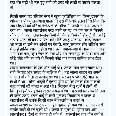
छत धँस पड़ी थी एक वृद्ध रोगी की तरह जो लाठी के सहारे चलता
हो।
किसी समय यह परिवार नगर में बहुत प्रतिष्ठित था, किन्तु ऐश्वर्य के
अभिमान और कुल-मर्यादा पालन ने उसे धीरे-धीरे इतना गिरा दिया कि
अब मोहल्ले का बनिया पैसे-धेले की चीज भी उनके नाम पर उधार न
देता था। लाला जटाशंकर मरते-मरते मर गए, पर जब घर से निकले
तो पालकी पर। लड़के-लड़कियों के विवाह किये तो हौसले से। कोई
उत्सव आता तो हृदय सरिता की भाँति उमड़ आता था, कोई मेहमान
आ जाता तो उसे सर आँखों पर बैठाते, साधु-सत्कार और अतिथि-सेवा
में उन्हें हार्दिक आनन्द होता था। इसी मर्यादा-रक्षा में जायदाद का बड़ा
भाग बिक गया, कुछ रेहन हो गया और अब लखनपुर के सिवा चार और
छोटे-छोटे गाँव रह गये थे जिनसे कोई चार हजार वार्षिक लाभ होता
था।
लाला जटाशंकर के एक छोटे भाई थे। उनका नाम प्रभाशंकर था।
यही सियाह और सफेद के मालिक थे। बड़े लाला साहब को अपनी
भागवत और गीता से परमानुराग था। घर का प्रबंध छोटे भाई के
हाथों में था। दोनों भाइयों में इतना प्रेम था कि उनके बीच में कभी
कटु वाक्यों की नौबत न आई थी। स्त्रियों में तू-तू मैं-मैं होती थी,
किन्तु भाइयों पर इसका असर न पड़ता था। प्रभाशंकर स्वयं कितना
ही कष्ट उठाएँ अपने भाई से कभी भूलकर शिकायत न करते थे।
जटाशंकर भी उनके किसी काम में हस्तक्षेप न करते थे।
लाला जटाशंकर का एक साल पूर्व देहान्त हो गया था। उनकी स्त्री
उनके पहले ही मर चुकी थी। उनके दो पुत्र थे, प्रेमशंकर और
ज्ञानशंकर। दोनों के विवाह हो चुके थे। प्रेमशंकर चार-पाँच वर्षों से