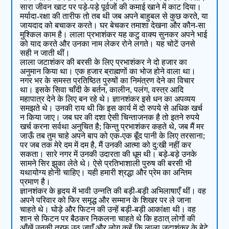
सारा जीवन खाट पर पड़े-पड़े पूर्वजों की कमाई खाने में काट दिया।
मर्यादा-रक्षा की तारीफ तो तब थी जब अपने बाहुबल से कुछ करते, या
जायदाद को बचाकर करते। घर बेचकर तमाशा देखना और कौन-सा
मुश्किल काम है। लाला प्रभाशंकर यह कटु वाक्य सुनकर अपने भाई
को याद करते और उनका नाम लेकर रोने लगते। यह चोटें उनसे
सही न जाती थीं।
लाला जटाशंकर की बरसी के लिए प्रभाशंकर ने दो हजार का
अनुमान किया था। एक हजार ब्राह्मणों का भोज होने वाला था।
नगर भर के समस्त प्रतिष्ठित पुरुषों का निमंत्रण देने का विचार
था। इसके सिवा चाँदी के बर्तन, कालीन, पलंग, वस्त्र आदि
महापात्र देने के लिए बन रहे थे। ज्ञानशंकर इसे धन का अपव्यय
समझते थे। उनकी राय थी कि इस कार्य में दो रुपये से अधिक खर्च
न किया जाए। जब घर की दशा ऐसी चिन्ताजनक है तो इतने रुपये
खर्च करना सर्वथा अनुचित है; किन्तु प्रभाशंकर कहते थे, जब मैं मर
जाऊँ तब तुम चाहे अपने बाप को एक-एक बूँद पानी के लिए तरसाना;
पर जब तक मेरे दम में दम है, मैं उनकी आत्मा को दु:खी नहीं कर
सकता। सारे नगर में उनकी उदारता की धूम थी। बड़े-बड़े उनके
सामने सिर झुका लेते थे। ऐसे प्रतिभाशाली पुरुष की बरसी भी
यथायोग्य होनी चाहिए। यही हमारी श्रद्धा और प्रेम का अन्तिम
प्रमाण है।
ज्ञानशंकर के हृदय में भावी उन्नति की बड़ी-बड़ी अभिलाषाएँ थीं। वह
अपने परिवार को फिर समृद्ध और सम्मान के शिखर पर ले जाना
चाहते थे। घोड़े और फिटन की उन्हें बड़ी-बड़ी आकांक्षा थी। वह
शान से फिटन पर बैठकर निकलना चाहते थे कि हठात् लोगों की
आँखें उनकी तरफ उठ जाएँ और लोग कहें कि लाला जटाशंकर के बेटे