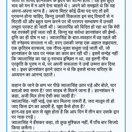
जाता तो शायद ज्ञानशंकर के हृदय को शान्ति होती। वह इस क्षुद्र
भाव को मन में न आने देना चाहते थे। अपने को समझते थे कि यह
अपना-अपना भाग्य है। अपना मित्र कोई ऊँचा पद पाए तो हमें
प्रसन्‍न होना चाहिए, किन्तु उनकी विकलता इन सद्‌ विचारों से न
मिटती थी और बहुत यत्न करने पर भी परस्पर सम्भाषण में उनकी
लघुता प्रकट हो जाती थी। ज्वालापिंह को विदित हो रहा था कि मेरी
यह तरक्की इन्हें जला रही है, किन्तु यह सर्वथा ज्ञानशंकर की ईर्ष्या-
वृत्ति का ही दोष न था। ज्वालासिंह के बात-व्यवहार में वह पहले की
सी स्नेहमय सरलता न थी; वरन्‌ उसकी जगह एक अज्ञात सहृदयता,
एक कृत्रिम वात्सल्य, एक गौरव-युक्त सधुता पाई जाती थी, जो
ज्ञानशंकर के घाव पर नमक का काम कर रही थी। इसमें सन्देह नहीं
कि ज्वालासिंह का यह दुःस्वभाव इच्छित न था, वह इतनी नीच
प्रकृति के पुरुष न थे, पर अपनी सफलता ने उन्हें उन्मत्त कर दिया
था। इधर ज्ञानशंकर इतने उदार न थे कि इससे मानव चरित्र के
अध्ययन का आनन्द उठाते।
कहान के जाने के क्षण भर पीछे ज्वालासिंह उतर पड़े और बोले, यार
बताओ क्या समय है? जरा साहब से मिलने जाना है। ज्ञानशंकर ने
कहा, अजी मिल लेना ऐसी क्या जल्दी है?
ज्वालासिंह- नहीं भाई, एक बार मिलना जरूरी है, जरा मालूम तो हो
जाए किस ढंग का आदमी है, खुश कैसे होता है?
ज्ञान-वह इस बात से खुश होता है कि आप दिन में तीन बार उसके द्वार
पर नाक रगड़ें।
ज्वालासिंह ने हँसकर कहा, तो कुछ मुश्किल नहीं, मैं पाँच बार सिजदे
किया करूँगा।