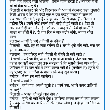
होगा, कैद होकर चला आऊँगा। इससे कौन डरता है ? महात्मा गांधी
भी तो कैद हो आए हैं।
बिलासी ने मनोहर की ओर तिरस्कार के भाव से देखकर कहा, तुम्हारी
कैसी आदत है कि जब देखो एक-न-एक बखेड़ा मचाए ही रहते हो।
जब सारा गाँव घी दे रहा है तब हम क्या गाँव से बाहर हैं ? जैसा बन
पड़ोगा देंगे। इसमें कोई अपनी हेठी थोड़े ही हुई जाती है। हेठा तो
नारायण ने ही बना दिया है। तो क्या अकड़ने से ऊँचे हो जाएँगे ?
थोड़ा-सा हाँड़ी में है, दो-चार दिन में और बटोर लूँगी, जाकर तौल
आना।
बलराज – क्यों दे आएँ ? किसी के दबैल हैं।
बिलासी – नहीं, तुम तो लाट गर्वनर हो। घर में भूनी भाँग नहीं, उस पर
इतना घमण्ड ?
बलराज – हम दरिद्र सही, किसी से माँगने तो नहीं जाते ?
बिलासी – अरे जा बैठ, आया है बड़ा जोधा बनके। ऊँट जब तक
पहाड़ पर नहीं चढ़ता तब तक समझता है कि मुझसे ऊँचा और कौन ?
जमींदार से बैर कर गाँव में रहना सहज नहीं है। (मनोहर से) सुनते हो
महापुरुष; कल कारिंदा के पास जाके कह सुन आओ।
मनोहर – मैं तो अब नहीं जाऊँगा।
बिलासी – क्यों ?
मनोहर – क्यों क्या, अपनी खुशी है। जाएँ क्या, अपने ऊपर तालियाँ
लगवाएँ ?
बिलासी – अच्छा, तो मुझे जाने दोगे ?
मनोहर – तुम्हें भी नहीं जाने दूँगा। कारिन्दा हमारा कर ही क्या सकता
है ? बहुत करेगा अपना सिकमी खेत छोड़ा लेगा। न दो हल चलेंगे, एक
ही सही।