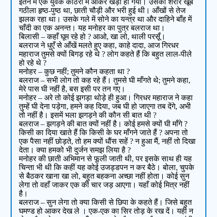
इतने में एक युवक कोठरी में आकर खड़ा हो गया। उसका शरीर खूब
गठीला हृष्ठ-पुष्ठ था, छाती चौड़ी और भरी हुई थी। आँखों से तेज
झलक रहा था। उसके गले में सोने का यन्त्र था और दाहिने बाँह में
चाँदी का एक अनन्त। यह मनोहर का पुत्र बलराज था।
बिलासी – कहाँ घूम रहे हो ? आओ, खा लो, थाली परसूँ।
बलराज ने धुएँ से आँखें मलते हुए कहा, काहे दादा, आज गिरधर
महाराज तुमसे क्यों बिगड़ रहे थे ? लोग कहते हैं कि बहुत लाल-पीले
हो रहे थे ?
मनोहर – कुछ नहीं; तुमने कौन कहता था ?
बलराज – सभी लोग तो कह रहे हैं। तुमसे घी माँगते थे; तुमने कहा,
मेरे पास घी नहीं है, बस इसी पर तन गए।
मनोहर – अरे तो कोई झगड़ा थोड़े ही हुआ। गिरधर महाराज ने कहा
तुम्हें घी देना पड़ेगा, हमने कह दिया, जब घी हो जाएगा तब देंगे, अभी
तो नहीं है। इसमें भला झगड़ने की कौन सी बात थी ?
बलराज – झगड़ने की बात क्यों नहीं है। कोई हमसे क्यों घी माँगे ?
किसी का दिया खाते हैं कि किसी के घर माँगने जाते हैं ? अपना तो
एक पैसा नहीं छोड़ते, तो हम क्यों धौंस सहें ? न हुआ मैं, नहीं तो दिखा
देता। क्या हमको भी दुर्जन समझ लिया है ?
मनोहर की छाती अभिमान से फूली जाती थी, पर इसके साथ ही यह
चिन्ता भी थी कि कहीं यह कोई उजड्डपन न कर बैठे। बोला, चुपके
से बैठकर खाना खा लो, बहुत बहकना अच्छा नहीं होता। कोई सुन
लेगा तो वहाँ जाकर एक की चार जड़ आएगा। यहाँ कोई मित्र नहीं
है।
बलराज – सुन लेगा तो क्या किसी से छिपा के कहते हैं। जिसे बहुत
घमण्ड हो आकर देख ले । एक-एक का सिर तोड़ के रख दें। यही न