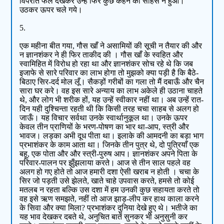
विपरीत फल देखकर उन्हें फिर कुछ कहने का साहस न हुआ।
उठकर ऊपर चले गये।
5.
एक महीना बीत गया, गौस खाँ ने असामियों की सूची न तैयार की और
न ज्ञानशंकर ने ही फिर ताकीद की । गौस खाँ के स्वहित और
स्वामिहित में विरोध हो रहा था और ज्ञानशंकर सोच रहे थे कि जब
इजाफे से सारे परिवार का लाभ होगा तो मुझको क्या पड़ी है कि बैठे-
बिठाए सिर-दर्द मोल लूँ। सैकड़ों गरीबों का गला तो मैं दबाऊँ और चैन
सारा घर करे। वह इस सारे अन्याय का लाभ अकेले ही उठाना चाहते
थे, और लोग भी शरीक हों, यह उन्हें स्वीकार नहीं था। अब उन्हें रात-
दिन यही दुश्चिन्ता रहती थी कि किसी तरह चचा साहब से अलग हो
जाऊँ। यह विचार सर्वथा उनके स्वार्थानुकूल था। उनके ऊपर
केवल तीन प्राणियों के भरण-पोषण का भार था-आप, स्त्री और
भावज। लड़का अभी दूध पीता था। इलाके की आमदनी का बड़ा भाग
प्रभाशंकर के काम आता था। जिनके तीन पुत्र थे, दो पुत्रियाँ एक
बहू, एक पोता और और स्त्री-पुरुष आप। ज्ञानशंकर अपने पिता के
परिवार-पालन पर झुँझलाया करते। आज से तीन साल पहले वह
अलग हो गए होते तो आज हमारी दशा ऐसी खराब न होती । चचा के
सिर जो पड़ती उसे झेलते, खाते चाहे उपवास करते, हमसे तो कोई
मतलब न रहता बल्कि उस दशा में हम उनकी कुछ सहायता करते तो
वह इसे ऋण समझते, नहीं तो आज झाड़-लीप कर हाथ काला करने
के सिवा और क्‍या मिला? प्रभाशंकर दुनिया देखे हुए थे। भतीजे का
यह भाव देखकर दबते थे, अनुचित बातें सुनकर भी अनुसुनी कर