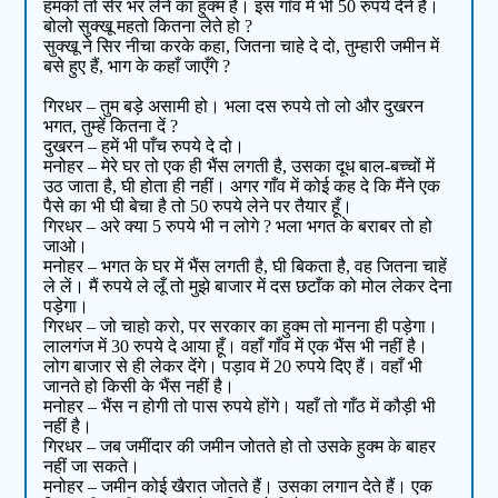
हमको तो सेर भर लेने का हुक्म है। इस गाँव में भी 50 रुपये देने हैं।
बोलो सुक्खू महतो कितना लेते हो ?
सुक्खू ने सिर नीचा करके कहा, जितना चाहे दे दो, तुम्हारी जमीन में
बसे हुए हैं, भाग के कहाँ जाएँगे ?
गिरधर – तुम बड़े असामी हो। भला दस रुपये तो लो और दुखरन
भगत, तुम्हें कितना दें ?
दुखरन – हमें भी पाँच रुपये दे दो।
मनोहर – मेरे घर तो एक ही भैंस लगती है, उसका दूध बाल-बच्चों में
उठ जाता है, घी होता ही नहीं। अगर गाँव में कोई कह दे कि मैंने एक
पैसे का भी घी बेचा है तो 50 रुपये लेने पर तैयार हूँ।
गिरधर – अरे क्या 5 रुपये भी न लोगे ? भला भगत के बराबर तो हो
जाओ।
मनोहर – भगत के घर में भैंस लगती है, घी बिकता है, वह जितना चाहें
ले लें। मैं रुपये ले लूँ तो मुझे बाजार में दस छटाँक को मोल लेकर देना
पड़ेगा।
गिरधर – जो चाहो करो, पर सरकार का हुक्म तो मानना ही पड़ेगा।
लालगंज में 30 रुपये दे आया हूँ। वहाँ गाँव में एक भैंस भी नहीं है।
लोग बाजार से ही लेकर देंगे। पड़ाव में 20 रुपये दिए हैं। वहाँ भी
जानते हो किसी के भैंस नहीं है।
मनोहर – भैंस न होगी तो पास रुपये होंगे। यहाँ तो गाँठ में कौड़ी भी
नहीं है।
गिरधर – जब जमींदार की जमीन जोतते हो तो उसके हुक्म के बाहर
नहीं जा सकते।
मनोहर – जमीन कोई खैरात जोतते हैं। उसका लगान देते हैं। एक