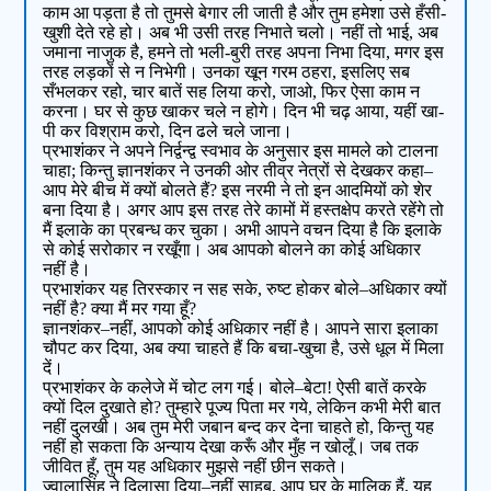
काम आ पड़ता है तो तुमसे बेगार ली जाती है और तुम हमेशा उसे हँसी-
खुशी देते रहे हो। अब भी उसी तरह निभाते चलो। नहीं तो भाई, अब
जमाना नाजुक है, हमने तो भली-बुरी तरह अपना निभा दिया, मगर इस
तरह लड़कों से न निभेगी। उनका खून गरम ठहरा, इसलिए सब
सँभलकर रहो, चार बातें सह लिया करो, जाओ, फिर ऐसा काम न
करना। घर से कुछ खाकर चले न होगे। दिन भी चढ़ आया, यहीं खा-
पी कर विश्राम करो, दिन ढले चले जाना।
प्रभाशंकर ने अपने निर्द्वन्द्व स्वभाव के अनुसार इस मामले को टालना
चाहा; किन्तु ज्ञानशंकर ने उनकी ओर तीव्र नेत्रों से देखकर कहा–
आप मेरे बीच में क्यों बोलते हैं? इस नरमी ने तो इन आदमियों को शेर
बना दिया है। अगर आप इस तरह तेरे कामों में हस्तक्षेप करते रहेंगे तो
मैं इलाके का प्रबन्ध कर चुका। अभी आपने वचन दिया है कि इलाके
से कोई सरोकार न रखूँगा। अब आपको बोलने का कोई अधिकार
नहीं है।
प्रभाशंकर यह तिरस्कार न सह सके, रुष्ट होकर बोले–अधिकार क्यों
नहीं है? क्या मैं मर गया हूँ?
ज्ञानशंकर–नहीं, आपको कोई अधिकार नहीं है। आपने सारा इलाका
चौपट कर दिया, अब क्या चाहते हैं कि बचा-खुचा है, उसे धूल में मिला
दें।
प्रभाशंकर के कलेजे में चोट लग गई। बोले–बेटा! ऐसी बातें करके
क्यों दिल दुखाते हो? तुम्हारे पूज्य पिता मर गये, लेकिन कभी मेरी बात
नहीं दुलखी। अब तुम मेरी जबान बन्द कर देना चाहते हो, किन्तु यह
नहीं हो सकता कि अन्याय देखा करूँ और मुँह न खोलूँ। जब तक
जीवित हूँ, तुम यह अधिकार मुझसे नहीं छीन सकते।
ज्वालासिंह ने दिलासा दिया–नहीं साहब, आप घर के मालिक हैं, यह