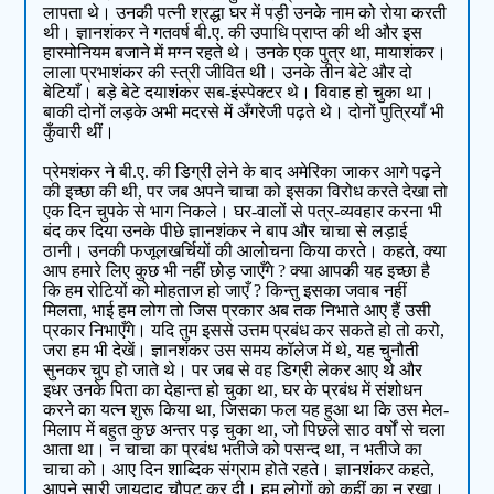
लापता थे। उनकी पत्नी श्रद्धा घर में पड़ी उनके नाम को रोया करती
थी। ज्ञानशंकर ने गतवर्ष बी.ए. की उपाधि प्राप्त की थी और इस
हारमोनियम बजाने में मग्न रहते थे। उनके एक पुत्र था, मायाशंकर।
लाला प्रभाशंकर की स्त्री जीवित थी। उनके तीन बेटे और दो
बेटियाँ। बड़े बेटे दयाशंकर सब-इंस्पेक्टर थे। विवाह हो चुका था।
बाकी दोनों लड़के अभी मदरसे में अँगरेजी पढ़ते थे। दोनों पुत्रियाँ भी
कुँवारी थीं।
प्रेमशंकर ने बी.ए. की डिग्री लेने के बाद अमेरिका जाकर आगे पढ़ने
की इच्छा की थी, पर जब अपने चाचा को इसका विरोध करते देखा तो
एक दिन चुपके से भाग निकले। घर-वालों से पत्र-व्यवहार करना भी
बंद कर दिया उनके पीछे ज्ञानशंकर ने बाप और चाचा से लड़ाई
ठानी। उनकी फजूलखर्चियों की आलोचना किया करते। कहते, क्या
आप हमारे लिए कुछ भी नहीं छोड़ जाएँगे ? क्या आपकी यह इच्छा है
कि हम रोटियों को मोहताज हो जाएँ ? किन्तु इसका जवाब नहीं
मिलता, भाई हम लोग तो जिस प्रकार अब तक निभाते आए हैं उसी
प्रकार निभाएँगे। यदि तुम इससे उत्तम प्रबंध कर सकते हो तो करो,
जरा हम भी देखें। ज्ञानशंकर उस समय कॉलेज में थे, यह चुनौती
सुनकर चुप हो जाते थे। पर जब से वह डिग्री लेकर आए थे और
इधर उनके पिता का देहान्त हो चुका था, घर के प्रबंध में संशोधन
करने का यत्न शुरू किया था, जिसका फल यह हुआ था कि उस मेल-
मिलाप में बहुत कुछ अन्तर पड़ चुका था, जो पिछले साठ वर्षों से चला
आता था। न चाचा का प्रबंध भतीजे को पसन्द था, न भतीजे का
चाचा को। आए दिन शाब्दिक संग्राम होते रहते। ज्ञानशंकर कहते,
आपने सारी जायदाद चौपट कर दी। हम लोगों को कहीं का न रखा।