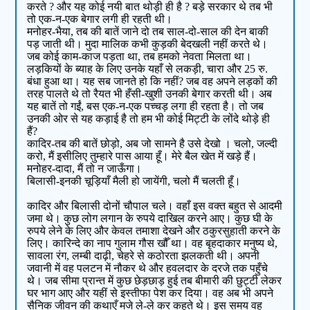
करते ? और यह कोई नयी बात थोड़ी ही है ? बड़े सरकार थे तब भी
तो एक-न-एक बेगार लगी ही रहती थी।
मनोहर-भैया, तब की बातें जाने दो तब साल-दो-साल की देन बाकी
पड़ जाती थी। मुदा मालिक कभी कुड़की बेदखली नहीं करते थे।
जब कोई काम-काज पड़ता था, तब हमको नेवता मिलता था।
लड़कियों के ब्याह के लिए उनके यहाँ से लकड़ी, चारा और 25 रु.
बंधा हुआ था। यह सब जानते हो कि नहीं? जब वह अपने लड़कों की
तरह पालते थे तो रैयत भी हँसी-खुशी उनकी बेगार करती थी। अब
यह बातें तो गईं, बस एक-न-एक पच्चड़ लगा ही रहता है। तो जब
उनकी ओर से यह कड़ाई है तो हम भी कोई मिट्टी के लोंदे थोड़े ही
हैं?
कादिर-तब की बातें छोड़ो, अब जो सामने है उसे देखो । चलो, जल्दी
करो, मैं इसीलिए तुम्हारे पास आया हूँ। मेरे बैल खेत में खड़े हैं।
मनोहर-दादा, मैं तो न जाऊँगा।
बिलासी-इनकी चूड़ियाँ मैली हो जायेंगी, चलो मैं चलती हूँ।
कादिर और बिलासी दोनों चौपाल चले। वहाँ इस वक्‍त बहुत से आदमी
जमा थे। कुछ लोग लगान के रुपये दाखिल करने आए। कुछ घी के
रुपये लेने के लिए और केवल तमाशा देखने और ठकुरसुहाती करने के
लिए। कारिन्दे का नाप गुलाम गौस खौँ था। वह बृहदाकार मनुष्य थे,
सावला रंग, लम्बी दाढ़ी, चेहरे से कठोरता झलकती थी। अपनी
जवानी में वह पलटन में नौकर थे और हवलदार के दरजे तक पहुँचे
थे। जब सीमा प्रान्त में कुछ छेड़छाड़ हुई तब बीमारी की छुट्टी लेकर
घर भाग आए और यहीं से इस्तीफा पेश कर दिया। वह अब भी अपने
सैनिक जीवन की कथाएँ मजे ले-ले कर कहते थे। इस समय वह