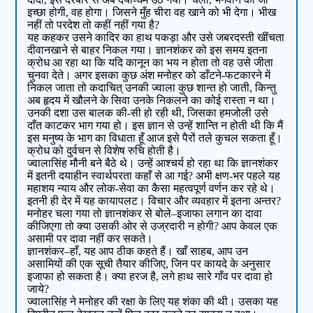
इच्छा होगी, वह होगा। जिसने मुँह चीरा वह खाने को भी देगा। भीख
नहीं तो परदेश तो कहीं नहीं गया है?
यह कहकर उसने कादिर का हाथ पकड़ा और उसे जबरदस्ती खींचता
दीवानखाने से बाहर निकल गया। ज्ञानशंकर को इस समय इतना
क्रोध आ रहा था कि यदि कानून का भय न होता तो वह उसे जीता
चुनवा देते। अगर इसका कुछ अंश मनोहर को डाँटने-फटकारने में
निकल जाता तो कदाचित् उनकी ज्वाला कुछ शान्त हो जाती, किन्तु
अब हृदय में खौलने के सिवा उनके निकलने का कोई रास्ता न था।
उनकी दशा उस बालक की-सी हो रही थी, जिसका हमजोली उसे
दाँत काटकर भाग गया हो। इस ज्ञान से उन्हें शान्ति न होती थी कि मैं
इस मनुष्य के भाग का विधाता हूँ आज इसे पैरों तले कुचल सकता हूँ।
क्रोध को दुर्वचन से विशेष रुचि होती है।
ज्वालासिंह मौनी बने बैठे थे। उन्हें आश्चर्य हो रहा था कि ज्ञानशंकर
में इतनी दयाहीन स्वार्थपरता कहाँ से आ गई? अभी क्षण-भर पहले यह
महाशय न्याय और लोक-सेवा का कैसा महत्वपूर्ण वर्णन कर रहे थे।
इतनी ही देर में यह कायापलट। विचार और व्यवहार में इतना अन्तर?
मनोहर चला गया तो ज्ञानशंकर से बोले–इजाफा लगान का दावा
कीजिएगा तो क्या उसकी ओर से उज्रदारी न होगी? आप केवल एक
असामी पर दावा नहीं कर सकते।
ज्ञानशंकर–हाँ, यह आप ठीक कहते हैं। खाँ साहब, आप उन
असामियों की एक सूची तैयार कीजिए, जिन पर कायदे के अनुसार
इजाफा हो सकता है। क्या हरज है, लगे हाथ सारे गाँव पर दावा हो
जाये?
ज्वालासिंह ने मनोहर की रक्षा के लिए यह शंका की थी। उसका यह