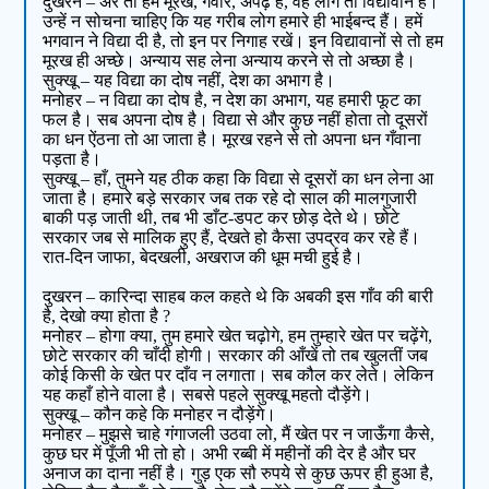
दुखरन – अरे तो हम मूरख, गँवार, अपढ़ हैं, वह लोग तो विद्यावान हैं।
उन्हें न सोचना चाहिए कि यह गरीब लोग हमारे ही भाईबन्द हैं। हमें
भगवान ने विद्या दी है, तो इन पर निगाह रखें। इन विद्यावानों से तो हम
मूरख ही अच्छे। अन्याय सह लेना अन्याय करने से तो अच्छा है।
सुक्खू – यह विद्या का दोष नहीं, देश का अभाग है।
मनोहर – न विद्या का दोष है, न देश का अभाग, यह हमारी फूट का
फल है। सब अपना दोष है। विद्या से और कुछ नहीं होता तो दूसरों
का धन ऐंठना तो आ जाता है। मूरख रहने से तो अपना धन गँवाना
पड़ता है।
सुक्खू – हाँ, तुमने यह ठीक कहा कि विद्या से दूसरों का धन लेना आ
जाता है। हमारे बड़े सरकार जब तक रहे दो साल की मालगुजारी
बाकी पड़ जाती थी, तब भी डाँट-डपट कर छोड़ देते थे। छोटे
सरकार जब से मालिक हुए हैं, देखते हो कैसा उपद्रव कर रहे हैं।
रात-दिन जाफा, बेदखली, अखराज की धूम मची हुई है।
दुखरन – कारिन्दा साहब कल कहते थे कि अबकी इस गाँव की बारी
है, देखो क्या होता है ?
मनोहर – होगा क्या, तुम हमारे खेत चढ़ोगे, हम तुम्हारे खेत पर चढ़ेंगे,
छोटे सरकार की चाँदी होगी। सरकार की आँखें तो तब खुलतीं जब
कोई किसी के खेत पर दाँव न लगाता। सब कौल कर लेते। लेकिन
यह कहाँ होने वाला है। सबसे पहले सुक्खू महतो दौड़ेंगे।
सुक्खू – कौन कहे कि मनोहर न दौड़ेंगे।
मनोहर – मुझसे चाहे गंगाजली उठवा लो, मैं खेत पर न जाऊँगा कैसे,
कुछ घर में पूँजी भी तो हो। अभी रब्बी में महीनों की देर है और घर
अनाज का दाना नहीं है। गुड़ एक सौ रुपये से कुछ ऊपर ही हुआ है,