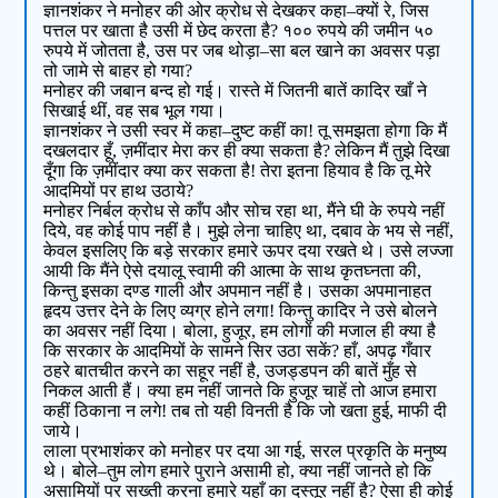
ज्ञानशंकर ने मनोहर की ओर क्रोध से देखकर कहा–क्यों रे, जिस
पत्तल पर खाता है उसी में छेद करता है? १०० रुपये की जमीन ५०
रुपये में जोतता है, उस पर जब थोड़ा–सा बल खाने का अवसर पड़ा
तो जामे से बाहर हो गया?
मनोहर की जबान बन्द हो गई। रास्ते में जितनी बातें कादिर खाँ ने
सिखाई थीं, वह सब भूल गया।
ज्ञानशंकर ने उसी स्वर में कहा–दुष्ट कहीं का! तू समझता होगा कि मैं
दखलदार हूँ, ज़मींदार मेरा कर ही क्या सकता है? लेकिन मैं तुझे दिखा
दूँगा कि ज़मींदार क्या कर सकता है! तेरा इतना हियाव है कि तू मेरे
आदमियों पर हाथ उठाये?
मनोहर निर्बल क्रोध से काँप और सोच रहा था, मैंने घी के रुपये नहीं
दिये, वह कोई पाप नहीं है। मुझे लेना चाहिए था, दबाव के भय से नहीं,
केवल इसलिए कि बड़े सरकार हमारे ऊपर दया रखते थे। उसे लज्जा
आयी कि मैंने ऐसे दयालू स्वामी की आत्मा के साथ कृतघ्नता की,
किन्तु इसका दण्ड गाली और अपमान नहीं है। उसका अपमानाहत
हृदय उत्तर देने के लिए व्यग्र होने लगा! किन्तु कादिर ने उसे बोलने
का अवसर नहीं दिया। बोला, हुजूर, हम लोगों की मजाल ही क्या है
कि सरकार के आदमियों के सामने सिर उठा सकें? हाँ, अपढ़ गँवार
ठहरे बातचीत करने का सहूर नहीं है, उजड्डपन की बातें मुँह से
निकल आती हैं। क्या हम नहीं जानते कि हुजूर चाहें तो आज हमारा
कहीं ठिकाना न लगे! तब तो यही विनती है कि जो खता हुई, माफी दी
जाये।
लाला प्रभाशंकर को मनोहर पर दया आ गई, सरल प्रकृति के मनुष्य
थे। बोले–तुम लोग हमारे पुराने असामी हो, क्या नहीं जानते हो कि
असामियों पर सख्ती करना हमारे यहाँ का दस्तूर नहीं है? ऐसा ही कोई