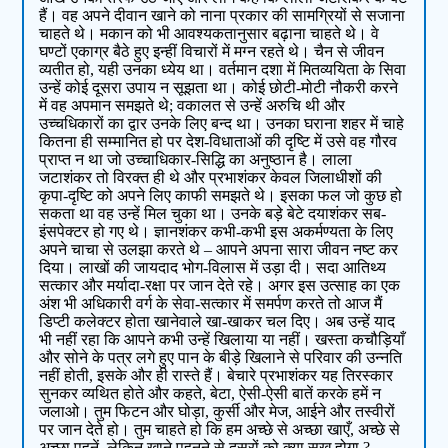
हैं। वह अपने दीवान खाने को नाना प्रकार की सामग्रियों से सजाना
चाहते थे। मकान को भी आवश्यकतानुसार बढ़ाना चाहते थे। वे
घण्टों एकाग्र बैठे हुए इन्हीं विचारों में मग्न रहते थे। चैन से जीवन
व्यतीत हो, यही उनका ध्येय था। वर्तमान दशा में मितव्ययिता के सिवा
उन्हें कोई दूसरा उपाय न सूझता था। कोई छोटी-मोटी नौकरी करने
में वह अपमान समझते थे; वकालत से उन्हें अरुचि थी और
उच्चधिकारों का द्वार उनके लिए बन्द था। उनका घराना शहर में चाहे
कितना ही सम्मानित हो पर देश-विधाताओं की दृष्टि में उसे वह गौरव
प्राप्त न था जो उच्चाधिकार-सिद्धि का अनुष्ठान है। लाला
जटाशंकर तो विरक्त ही थे और प्रभाशंकर केवल जिलाधीशों की
कृपा-दृष्टि को अपने लिए काफी समझते थे। इसका फल जो कुछ हो
सकता था वह उन्हें मिल चुका था। उनके बड़े बेटे दयाशंकर सब-
इंसपेक्टर हो गए थे। ज्ञानशंकर कभी-कभी इस अकर्मण्यता के लिए
अपने चाचा से उलझा करते थे – आपने अपना सारा जीवन नष्ट कर
दिया। लाखों की जायदाद भोग-विलास में उड़ा दी। सदा आतिथ्य
सत्कार और मर्यादा-रक्षा पर जान देते रहे। अगर इस उत्साह का एक
अंश भी अधिकारी वर्ग के सेवा-सत्कार में समर्पण करते तो आज मैं
डिप्टी कलेक्टर होता खानेवाले खा-खाकर चल दिए। अब उन्हें याद
भी नहीं रहा कि आपने कभी उन्हें खिलाया या नहीं। खस्ता कचौड़ियाँ
और सोने के पत्र लगे हुए पान के बीड़े खिलाने से परिवार की उन्नति
नहीं होती, इसके और ही रास्ते हैं। बेचारे प्रभाशंकर यह तिरस्कार
सुनकर व्यथित होते और कहते, बेटा, ऐसी-ऐसी बातें करके हमें न
जलाओ। तुम फिटन और घोड़ा, कुर्सी और मेज, आईने और तस्वीरों
पर जान देते हो। तुम चाहते हो कि हम अच्छे से अच्छा खाएँ, अच्छे से
अच्छा पहनें, लेकिन खाने पहनने से दूसरों को क्या सुख होगा ?