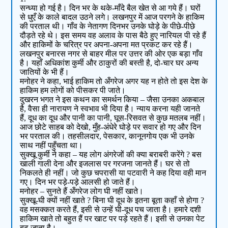
सन्ध्या हो गई है। दिन भर के थके-माँदे बैल खेत से आ गये हैं। घरों
से धुएँ के काले बादल उठने लगे। लखनपुर में आज परगने के हाकिम
की परताल थी। गाँव के नेतागण दिनभर उनके घोड़े के पीछे-पीछे
दौड़ते रहे थे। इस समय वह अलाव के पास बैठे हुए नारियल पी रहे हैं
और हाकिमों के चरित्र पर अपना-अपना मत प्रकट कर रहे हैं।
लखनपुर बनारस नगर से बाहर मील पर उत्तर की ओर एक बड़ा गाँव
है। यहाँ अधिकांश कुर्मी और ठाकुरों की बस्ती है, दो-चार घर अन्य
जातियों के भी हैं।
मनोहर ने कहा, भाई हाकिम तो अँगरेज अगर यह न होते तो इस देश के
हाकिम हम लोगों को पीसकर पी जाते।
दुखरन भगत ने इस कथन का समर्थन किया – जैसा उनका अकबाल
है, वैसा ही नारायण ने स्वभाव भी दिया है। न्याय करना यही जानते
हैं, दूध का दूध और पानी का पानी, घूस-रिसवत से कुछ मतलब नहीं।
आज छोटे साहब को देखो, मुँह-अंधेरे घोड़े पर सवार हो गए और दिन
भर परताल की। तहसीलदार, पेसकार, कानूनगोय एक भी उनके
साथ नहीं पहुँचता था।
सुक्खू कुर्मी ने कहा – यह लोग अंगरेजों की क्या बराबरी करेंगे ? बस
खाली गाली देना और इजलास पर गरजना जानते हैं। घर से तो
निकलते ही नहीं। जो कुछ चपरासी या पटवारी ने कह दिया वही मान
गए। दिन भर पड़े-पड़े आलसी हो जाते हैं।
मनोहर – सुनते हैं अँगरेज लोग घी नहीं खाते।
सुक्खू-घी क्यों नहीं खाते ? बिना घी दूध के इतना बूता कहाँ से होगा ?
वह मसक्कत करते हैं, इसी से उन्हें घी-दूध पच जाता है। हमारे दशी
हाकिम खाते तो बहुत हैं पर खाट पर पड़े रहते हैं। इसी से उनका पेट
बढ़ जाता है।