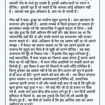
आपकी गोद के पाले हुए लड़के हैं, इनकी अबोध बातों पर ध्यान न
दीजिए। इसकी भूल है जो कहते हैं कि आपका कोई अधिकार नहीं
है। आपको सब कुछ अधिकार है, आप घर के स्वामी हैं।
गौस खाँ ने कहा–हुजूर का फर्माना बहुत दुरुस्त है। आप खानदान के
सरपस्त और मुरब्बी हैं। आपके मन्सब से किसे इनकार हो सकता है?
ज्ञानशंकर समझ गये कि ज्वालासिंह ने मुझसे बदला ले लिया। उन्हें
यह खेद हुआ कि ऐसी अविनय मैंने क्यों की! खेद केवल यह था कि
ज्वालासिंह यहाँ बैठे थे और उनके सामने वह सज्जनता नहीं प्रकट
करना चाहते थे। बोले–अधिकार से मेरा यह आशय नहीं था जो आपने
समझा। मैं केवल यह कहना चाहता था कि जब आपने इलाके का
प्रबन्ध मेरे सुपुर्द कर दिया है तो मुझी को करने दीजिए। यह शब्द
अनायास मेरे मुँह से निकल गया। मैं इसके लिए बहुत लज्जित हूँ।
भाई ज्वालासिंह, मैं चचा साहब का जितना अदब करता हूँ उतना अपने
पिता का भी नहीं किया। मैं स्वयं गरीब आदमियों पर सख्ती करने का
विरोधी हूँ। इस विषय में आप मेरे विचारों से भली-भाँति परिचित हैं।
किन्तु इसका यह आशय नहीं है कि हम दीन-पालन की धुन में इलाके
से ही हाथ धो बैठें? पुराने जमाने की बात और थी। तब जीवन संग्राम
इतना भयंकर न था हमारी आवश्यकताएँ परिमित थीं, सामाजिक
अवस्था इतनी उन्नत न थी और सबसे बड़ी बात तो यह है कि भूमि का
मूल्य इतना चढ़ा हुआ न था। मेरे कई गाँव जो दो-दो हजार पर बिक
गये हैं, उनके दाम आज बीस-बीस हजार लगे हुए हैं। उन दिनों असामी
मुश्किल से मिलते थे, अब एक टुकड़े कि लिए सौ-सौ आदमी मुँह
फैलाए हुए हैं। यह कैसे हो सकता है कि इस आर्थिक दशा का असर
ज़मींदार पर न पड़े?