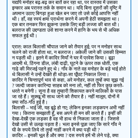
यद्यपि मनोहर बढ़-बढ़ कर बातें कर रहा था, पर वास्तव में उसका
इन्कार अब परास्त तर्क के समान था। यदि बिना दूसरों की दृष्टि में
अपमान उठाए बिगड़ा हुआ खेल बन जाए तो उसे कोई आपत्ति नहीं
थी। हाँ, वह स्वयं क्षमा प्रार्थना करने में अपनी हेठी समझता था।
एक बार तनकर फिर झुकना उसके लिए बड़ी लज्जा की बात थी।
बलराज की उद्दण्डता उसे शान्त करने में हानि के भय से भी अधिक
सफल हुई थी।
प्रात: काल बिलासी चौपाल जाने को तैयार हुई; पर न मनोहर साथ
चलने को राजी होता था, न बलराज। अकेली जाने की उसकी हिम्मत
न पड़ती थी। इतने में कादिर मियाँ ने घर में प्रवेश किया। बूढ़ा
आदमी थे, ठिंगना डील, लंबी दाढ़ी, घुटने के ऊपर तक धोती, एक
गाढे की मिरजई पहने हुए थे। गाँव के नाते वह मनोहर के बड़े भाई होते
थे बिलासी ने उन्हें देखते ही थोड़ा-सा घूँघट निकाल लिया।
कादिर ने चिन्तापूर्ण भाव से कहा, अरे मनोहर, कल तुम्हें क्या सूझ गई
? जल्दी जाकर कारिन्दा साहब को मना लो, नहीं तो फिर कुछ करते-
धरते न बनेगी। सुना है वह तुम्हारी शिकायत करने मालिकों के पास
जा रहे हैं। सुक्खू भी साथ जाने को तैयार है। नहीं मालूम, दोनों में
क्या साँठ-गाँठ हुई है।
बिलासी – भाई जी, यह बूढ़े हो गए; लेकिन इनका लड़कपन अभी नहीं
गया। कितना समझाती हूँ, बस अपने ही मन की करते हैं। इन्हीं की
देखा-देखी एक लड़का है वह भी हाथ से निकला जाता है। जिससे
देखो उसी से उलझ पड़ता है। भला इनसे पूछा जाए कि सारे गाँव ने
घी के रुपये लिये तो तुम्हें नाहीं करने में क्या पड़ी थी ?
कादिर – इनकी भूल है और क्या ? दस रुपये हमें भी लेने पड़े, क्या