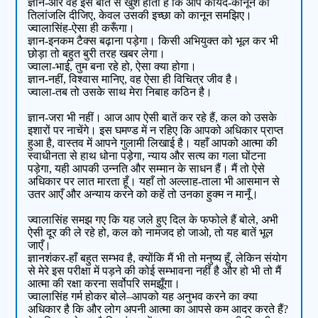
ज्ञान-और वह इस बात से खुश होता है कि आप कायदे-कानून को
तिलांजलि दीजिए, केवल उसकी इच्छा को कानून समझिए।
ज्वालासिंह-ऐसा ही करूँगा।
ज्ञान-इनकम टैक्स बढ़ाना पड़ेगा। किसी अभियुक्त को भूल कर भी
छोड़ा तो बहुत बुरी तरह खबर लेगा।
ज्वाला-भाई, तुम बना रहे हो, ऐसा क्या होगा।
ज्ञान-नहीं, विश्वास मानिए, वह ऐसा ही विचित्र जीव है।
ज्वाला-तब तो उसके साथ मेरा निबाह कठिन है।
ज्ञान-जरा भी नहीं। आज आप ऐसी बातें कर रहे हैं, कल को उसके
इशारों पर नाचेंगे। इस घमण्ड में न रहिए कि आपको अधिकार प्राप्त
हुआ है, वास्तव में आपने गुलामी लिखाई है। यहाँ आपको आत्मा की
स्वाधीनता से हाथ धोना पड़ेगा, न्याय और सत्य का गला घोंटना
पड़ेगा, यही आपकी उन्नति और सम्मान के साधन हैं। मैं तो ऐसे
अधिकार पर लात मारता हूँ। यहाँ तो अल्लाह-ताला भी आसमान से
उतर आएँ और अन्याय करने को कहें तो उनका हुक्म न मानूँ।
ज्वालासिंह समझ गए कि यह जले हुए दिल के फफोले हैं बोले, अभी
ऐसी दूर की ले रहे हो, कल को नामजद हो जाओ, तो यह बातें भूल
जाएँ।
ज्ञानशंकर-हाँ बहुत सम्भव है, क्योंकि मैं भी तो मनुष्य हूँ, लेकिन संयोग
से मेरे इस परीक्षा में पड़ने की कोई सम्भावना नहीं है और हो भी तो मैं
आत्मा की रक्षा करना सर्वोपरि समझूँगा।
ज्वालासिंह गर्म होकर बोले–आपको यह अनुभव करने का क्या
अधिकार है कि और लोग अपनी आत्मा का आपसे कम आदर करते हैं?