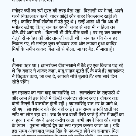
मनोहर ज्यों का त्यों मूरत की तरह बैठा रहा | बिलासी घर में गई, अपने
गहने निकालकर पहने, चादर ओढ़ी और बाहर निकलकर खड़ी हो
गई। कादिर मियाँ संकोच में पड़े हुए थे। उन्हें आशा थी कि अब भी
मनोहर उठेगा; किन्तु जब वह अपनी जगह से जरा भी न हिला तब
धीरे-धीरे आगे चले। बिलासी भी पीछे-पीछे चली। पर रह कर कातर
नेत्रों से मनोहर की ओर ताकती जाती थी। जब वह गाँव के बाहर
निकल गए, तो मनोहर कुछ सोचकर उठा और लपका हुआ कादिर
मियाँ के समीप आकर बिलासी से बोला, जा घर बैठ, मैं जाता हूँ।
4.
तीसरा पहर था। ज्ञानशंकर दीवानखाने में बैठे हुए एक किताब पढ़ रहे
थे कि कहार ने आकर कहा, बाबू साहब पूछते हैं, कै बजे हैं? ज्ञानशंकर
ने चिढ़कर कहा, जा कह दे, आपको नीचे बुलाते हैं? क्‍या सारे दिन
सोते रहेंगे?
इन महाशय का नाम बाबू ज्वालासिंह था। ज्ञानशंकर के सहपाठी थे
और आज ही इस जिले में डिप्टी कलेक्टर होकर आए। दोपहर तक
दोनों मित्रों में बातचीत होती रही। ज्वालासिंह रात भर के जागे थे,
सो गए। ज्ञानशंकर को नींद नहीं आई। इस समय उनकी छाती पर
साँप सा लोट रहा था। सब के सब बाजी लिये जाते हैं और मैं कहीं का
न हुआ। कभी अपने ऊपर क्रोध आता, कभी अपने पिता और चाचा
के ऊपर। पुराना सौहार्द द्वेष का रूप ग्रहण करता जाता था। यदि
इस समय अकस्मात्‌ ज्वालासिंह के पद-च्युत होने का समाचार मिल