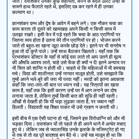
जाते। दयाशंकर उनकी कुछ सहायता, करने के बदले उलटे उन्हीं के
सामने हाथ फैलाते रहते थे, इसलिए दब कर रहने में ही उनका
कल्याण था।
ज्ञानशंकर दम्भ और द्वेष के आवेग में बहने लगे। एक नौकर चचा का
काम करता तो दूसरे को खामखाह अपने किसी न किसी काम में
उलझा रखते। इसी फेर में पड़े रहते कि चचा के आठ प्राणियों पर
जितना व्यय होता है उतना मेरे तीन प्राणियों पर हो। भोजन करने
जाते तो बहुत-सा खाना जूठा करके छोड़ देते। इतने पर भी सन्‍तोष न
हुआ तो दो कुत्ते पाले। उन्हें साथ बैठाकर खिलाते। यहाँ तक कि
प्रभाशंकर डॉक्टर के यहाँ से कोई दवा लाते तो आप उतने ही मूल्य
की औषधि अवश्य लाते, चाहे उसे फेंक ही क्‍यों न दें! इतने अन्याय पर
भी चित्त को शान्ति न होती थी। चाहते थे कि महिलाओं में भी बमचख
मचे। विद्या की शालीनता उन्हें नागवर मालूम होती, उसे समझाते कि
तुम्हें अपने भले-बुरे की जरा भी परवा नहीं। मरदों को इतना अवकाश
कहाँ कि जरा-जरा-सी बात पर ध्यान रखें। यह स्त्रियों का खास
काम है, यहाँ तक कि इसी कारण उन्हें घर में आग लगाने का दोष
लगाया जाता है, लेकिन तुम्हें किसी बात की सुधि ही नहीं रहती।
आँखों से देखती हो कि घी घड़ा लुढ़का जाता है, पर जबान नहीं
हिलती। विद्यावती यह शिक्षा पाकर भी उसे ग्रहण न करती थी।
इसी बीच में एक ऐसी घटना हो गई, जिसने इस विरोधाग्नि को और भी
भड़का दिया। दयाशंकर यों तो पहले से ही अपने थाने में अन्धेर मचाए
हुए थे। लेकिन जब से ज्वालासिंह उनके इलाके के मजिस्ट्रेट हो गए
थे तब से तो वह पूरे बादशाह बन बैठे थे। उन्हें यह मालूम ही था कि