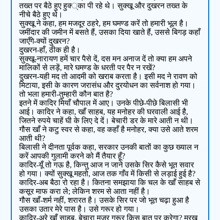
तख्त पर बैठे हुए हुक्‍्का पी रहे थे। सुक्खू और दुखरन तख्त के
नीचे बैठे हुए थे।
सुक्खू ने कहा, हम मजदूर ठहरे, हम घमण्ड करें तो हमारी भूल है।
जमींदार की जमीन में बसते हैं, उसका दिया खाते हैं, उससे बिगड़ कहाँ
जाएँगे-क्यों दुखरन?
दुखरन-हाँ, ठीक ही है।
सुक्खू-नारायण हमें चार पैसे दें, दस मन अनाज दें तो क्या हम अपने
मालिकों से लड़ें, मारे घमण्ड के धरती पर पैर न रखें?
दुखरन-यही मद तो आदमी को खराब करता है। इसी मद ने रावण को
मिटाया, इसी के कारण जरासंध और दुरयोधन का सर्वनाश हो गया।
तो भला हमारी-तुम्हारी कौन बात है?
इतने में कादिर मियाँ चौपाल में आए। उनके पीछे-पीछे बिलासी भी
आई। कादिर ने कहा, खाँ साहब, यह मनोहर की घरवाली आई है,
जितने रुपये चाहें घी के लिए दे दें। बेचारी डर के मारे आती न थी।
गौस खाँ ने कटु स्वर से कहा, वह कहाँ है मनोहर, क्या उसे आते शरम
आती थी?
बिलासी ने दीनता पूर्वक कहा, सरकार उनकी बातों का कुछ ख्याल न
करें आपकी गुलामी करने को मैं तैयार हूँ?
कादिर-यूँ तो गऊ है, किन्तु आज न जाने उसके सिर कैसे भूत सवार
हो गया। क्यों सुक्खू महतो, आज तक गाँव में किसी से लड़ाई हुई है?
कादिर-अब बैठा रो रहा है। कितना समझाया कि चल के खाँ साहब से
कसूर माफ करा ले; लेकिन शरम से आता नहीं है।
गौस खाँ-शर्म नहीं, शरारत है। उसके सिर पर जो भूत चढ़ा हुआ है
उसका उतार मेरे पास है। उसे गरूर हो गया।
कादिर-अरे खाँ साहब, बेचारा मजूर गरूर किस बात पर करेगा? मूरख