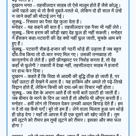
दुखरन भगत – तहसीलदार साहब तो ऐसे मालूम होते हैं जैसे कोल्हू।
अभी पहले आए थे तो कैसे दुबले-पतले थे, लेकिन दो ही साल में उन्हें
न जाने कहाँ की मोटाई लग गई।
सुक्खू – रिसवत का पैसा देह फुला देता है।
मनोहर – यह कहने की बात है। तहसीलदार एक पैसा भी नहीं लेते।
सुक्खू – बिना हराम की कौड़ी खाए देह फूल ही नहीं सकती। मनोहर
ने हँसकर कहा-पटवारी की देह क्यों नहीं फूल जाती, चुचके आम बने
हुए हैं।
सुक्खू – पटवारी सैकड़े-हजार की गठरी थोड़े ही उड़ाता है जब बहुत
दाँव-पेंच किया तो दो-चार रुपए मिल गए। उसकी तनख्वाह तो
कानूनगोय ले लेते हैं। इसी छीनझपट पर निर्वाह करता है, तो देह
कहाँ से फूलेगी ? तकावी में देखा नहीं, तहसीलदार साहब ने हजारों
पर हाथ फेर दिया।
दुखरन – कहते हैं कि विद्या से आदमी की बुद्धि ठीक हो जाती है, पर
यहाँ उलटा ही देखने में आता है। यह हाकिम और अमले तो पढ़े-लिखे
विद्वान होते हैं, लेकिन किसी को दया-धर्म का विचार नहीं होता।
सुक्खू – जब देश के अभाग आते हैं तो सभी बातें उलटी हो जाती हैं।
जब बीमार के मरने के दिन आ जाते हैं तो औषधि भी औगुन करती है।
मनोहर – हमीं लोग तो रिसवत देकर उनकी आदत बिगाड़ देते हैं। हम
न दें तो वह कैसे पाएँ ! बुरे तो हम हैं। लेने वाला मिलता हुआ धन थोड़े
ही छोड़ देगा ? यहाँ तो आपस में ही एक दूसरे को खोए जाते हैं। तुम
हमें लूटने को तैयार हम तुम्हें लूटने को तैयार। इसका और क्या फल
होगा ?