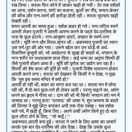
रख लिया। सरला फिर कोने में जाकर खड़ी हो गयी। देर तक दर्शकों
का आना, दर्शन करना, घण्टे का बजाना, फूलों का रौंद, चन्दन-केसर
की कीच और रत्न-स्वर्ण की क्रीड़ा होती रही। सरला चुपचाप खड़ी
देखती रही।
शयन आरती का समय हुआ। दर्शक बाहर हो गये। रत्न-जटित स्वर्ण
आरती लेकर पुजारी ने आरती आरम्भ करने के पहले देव-प्रतिमा के
पास के फूल हटाये। रत्न-आभूषण उतारे, उपहार के स्वर्ण-रत्न
बटोरे। मूर्ति नग्न और विरल-शृंगार थी। अकस्मात् पुजारी का ध्यान
उस पर्ण-पुट की ओर गया। उसने खोल कर उन थोड़े-से अर्ध-
विकसित कुसुमों को, जो अवहेलना से सूखा ही चाहते थे, भगवान् के
नग्न शरीर पर यथावकाश सजा दिया। कई जन्म का अतृत्प शिल्पी ही
जैसे पुजारी होकर आया है। मूर्ति की पूर्णता का उद्योग कर रहा है।
शिल्पी की शेष कला की पूर्ति हो गयी। पुजारी विशेष भावापन्न होकर
आरती करने लगा। सरला को देखकर भी किसी ने न देखा, न पूछा
कि ‘तुम इस समय मन्दिर में क्यों हो?’
आरती हो रही थी, बाहर का घण्टा बज रहा था। सरला मन में सोच
रही थी, मैं दो-चार फूल-पत्ते ही लेकर आयी। परन्तु चढ़ाने का, अर्पण
करने का हृदय में गौरव था। दान की सो भी किसे! भगवान को! मन में
उत्साह था। परन्तु हाय! ‘प्रसाद’ की आशा ने, शुभ कामना के बदले
की लिप्सा ने मुझे छोटा बनाकर अभी तक रोक रक्खा। सब दर्शक
चले गये, मैं खड़ी हूँ, किस लिए। अपने उन्हीं अर्पण किये हुए दो-चार
फूल लौटा लेने के लिए, ‘‘तो चलूँ।’’
अकस्मात् आरती बन्द हुई। सरला ने जाने के लिए आशा का उत्सर्ग
करके एक बार देव-प्रतिमा की ओर देखा। देखा कि उसके फूल