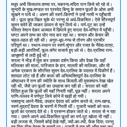
मधुप अभी किसलय-शय्या पर, मकरन्द-मदिरा पान किये सो रहे थे।
सुन्दरी के मुख-मण्डल पर प्रस्वेद बिन्दु के समान फूलों के ओस अभी
सूखने न पाये थे। अरुण की स्वर्ण-किरणों ने उन्हें गरमी न पहुँचायी
थी। फूल कुछ खिल चुके थे! परन्तु थे अर्ध-विकसित। ऐसे सौरभपूर्ण
सुमन सवेरे ही जाकर उपवन से चुन लिये थे। पर्ण-पुट का उन्हें
पवित्र वेष्ठन देकर अञ्चल में छिपाये हुए सरला देव-मन्दिर में पहुँची।
घण्टा अपने दम्भ का घोर नाद कर रहा था। चन्दन और केसर की
चहल-पहल हो रही थी। अगुरु-धूप-गन्ध से तोरण और प्राचीर
परिपूर्ण था। स्थान-स्थान पर स्वर्ण-शृंगार और रजत के नैवेद्य-पात्र,
बड़ी-बड़ी आरतियाँ, फूल-चंगेर सजाये हुए धरे थे। देव-प्रतिमा रत्न-
आभूषणों से लदी हुई थी।
सरला ने भीड़ में घुस कर उसका दर्शन किया और देखा कि वहाँ
मल्लिका की माला, पारिजात के हार, मालती की मालिका, और भी
अनेक प्रकार के सौरभित सुमन देव-प्रतिमा के पदतल में विकीर्ण हैं।
शतदल लोट रहे हैं और कला की अभिव्यक्तिपूर्ण देव-प्रतिमा के
ओष्ठाधार में रत्न की ज्योति के साथ बिजली-सी मुसक्यान-रेखा खेल
रही थी, जैसे उन फूलों का उपहास कर रही हो। सरला को यही
विदित हुआ कि फूलों की यहाँ गिनती नहीं, पूछ नहीं। सरला अपने
पाणि-पल्लव में पर्णपुट लिये कोने में खड़ी हो गयी।
भक्तवृन्द अपने नैवेद्य, उपहार देवता को अर्पण करते थे, रत्न-खण्ड,
स्वर्ण-मुद्राएँ देवता के चरणों में गिरती थीं। पुजारी भक्तों को फल-
फूलों का प्रसाद देते थे। वे प्रसन्न होकर जाते थे। सरला से न रहा
गया। उसने अपने अर्ध-विकसित फूलों का पर्ण-पुट खोला भी नहीं।
बड़ी लज्जा से, जिसमें कोई देखे नहीं, ज्यों-का-त्यों, फेंक दिया; परन्तु
वह गिरा ठीक देवता के चरणों पर। पुजारी ने सब की आँख बचा कर