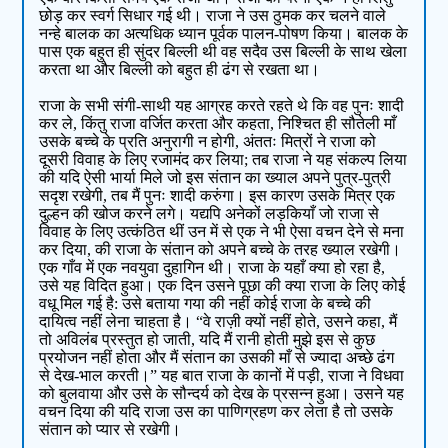
छोड़ कर स्वर्ग सिधार गई थी। राजा ने उस ठुमक कर चलने वाले
नन्हे बालक का अत्यधिक ध्यान पूर्वक पालन-पोषण किया। बालक के
पास एक बहुत ही सुंदर बिल्ली थी वह सदैव उस बिल्ली के साथ खेला
करता था और बिल्ली को बहुत ही ढंग से रखता था।
राजा के सभी संगी-साथी यह आग्रह करते रहते थे कि वह पुनः शादी
कर ले, किंतु राजा वर्जित करता और कहता, निश्चित ही सौतेली माँ
उसके बच्चे के प्रति अनुरागी न होगी, अंततः मित्रों ने राजा को
दूसरी विवाह के लिए रजामंद कर लिया; तब राजा ने यह संकल्प लिया
की यदि ऐसी भार्या मिले जो इस संतान का ख्याल अपने पुत्र-पुत्री
सदृश रखेगी, तब मैं पुनः शादी करुंगा। इस कारण उसके मित्र एक
दुल्हन की खोज करने लगे। यद्यपि अनेकों लड़कियाँ जो राजा से
विवाह के लिए उत्कंठित थीं उन में से एक ने भी ऐसा वचन देने से मना
कर दिया, की राजा के संतान को अपने बच्चे के तरह ख्याल रखेगी।
एक गाँव में एक नवयुवा दुहागिन थी। राजा के यहाँ क्या हो रहा है,
उसे यह विदित हुआ। एक दिन उसने पूछा की क्या राजा के लिए कोई
वधू मिल गई है: उसे बताया गया की नहीं कोई राजा के बच्चे की
दायित्व नहीं लेना चाहता है। “वे राज़ी क्यों नहीं होते, उसने कहा, मैं
तो अविलंब प्रस्तुत हो जाती, यदि मैं रानी होती मुझे इस से कुछ
प्रयोजन नहीं होता और मैं संतान का उसकी माँ से ज्यादा अच्छे ढंग
से देख-भाल करती।” यह बात राजा के कानों में पड़ी, राजा ने विधवा
को बुलवाया और उसे के सौन्दर्य को देख के प्रसन्न हुआ। उसने यह
वचन दिया की यदि राजा उस का पाणिग्रहण कर लेता है तो उसके
संतान को प्यार से रखेगी।