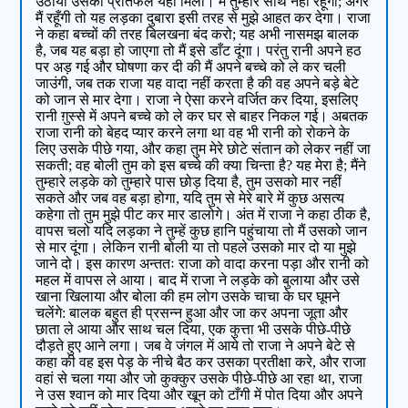
उठाया उसका प्रतिफल यही मिला। मैं तुम्हारे साथ नहीं रहूँगी; अगर
मैं रहूँगी तो यह लड़का दुबारा इसी तरह से मुझे आहत कर देगा। राजा
ने कहा बच्चों की तरह बिलखना बंद करो; यह अभी नासमझ बालक
है, जब यह बड़ा हो जाएगा तो मैं इसे डाँट दूंगा। परंतु रानी अपने हठ
पर अड़ गई और घोषणा कर दी की मैं अपने बच्चे को ले कर चली
जाउंगी, जब तक राजा यह वादा नहीं करता है की वह अपने बड़े बेटे
को जान से मार देगा। राजा ने ऐसा करने वर्जित कर दिया, इसलिए
रानी ग़ुस्से में अपने बच्चे को ले कर घर से बाहर निकल गई। अबतक
राजा रानी को बेहद प्यार करने लगा था वह भी रानी को रोकने के
लिए उसके पीछे गया, और कहा तुम मेरे छोटे संतान को लेकर नहीं जा
सकती; वह बोली तुम को इस बच्चे की क्या चिन्ता है? यह मेरा है; मैंने
तुम्हारे लड़के को तुम्हारे पास छोड़ दिया है, तुम उसको मार नहीं
सकते और जब वह बड़ा होगा, यदि तुम से मेरे बारे में कुछ असत्य
कहेगा तो तुम मुझे पीट कर मार डालोगे। अंत में राजा ने कहा ठीक है,
वापस चलो यदि लड़का ने तुम्हें कुछ हानि पहुंचाया तो मैं उसको जान
से मार दूंगा। लेकिन रानी बोली या तो पहले उसको मार दो या मुझे
जाने दो। इस कारण अन्ततः राजा को वादा करना पड़ा और रानी को
महल में वापस ले आया। बाद में राजा ने लड़के को बुलाया और उसे
खाना खिलाया और बोला की हम लोग उसके चाचा के घर घूमने
चलेंगे: बालक बहुत ही प्रसन्न हुआ और जा कर अपना जूता और
छाता ले आया और साथ चल दिया, एक कुत्ता भी उसके पीछे-पीछे
दौड़ते हुए आने लगा। जब वे जंगल में आये तो राजा ने अपने बेटे से
कहा की वह इस पेड़ के नीचे बैठ कर उसका प्रतीक्षा करे, और राजा
वहां से चला गया और जो कुक्कुर उसके पीछे-पीछे आ रहा था, राजा
ने उस श्वान को मार दिया और खून को टाँगी में पोत दिया और अपने