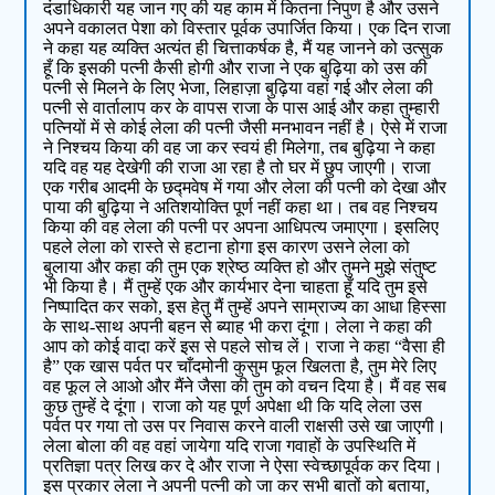
दंडाधिकारी यह जान गए की यह काम में कितना निपुण है और उसने
अपने वकालत पेशा को विस्तार पूर्वक उपार्जित किया। एक दिन राजा
ने कहा यह व्यक्ति अत्यंत ही चित्ताकर्षक है, मैं यह जानने को उत्सुक
हूँ कि इसकी पत्नी कैसी होगी और राजा ने एक बुढ़िया को उस की
पत्नी से मिलने के लिए भेजा, लिहाज़ा बुढ़िया वहां गई और लेला की
पत्नी से वार्तालाप कर के वापस राजा के पास आई और कहा तुम्हारी
पत्नियों में से कोई लेला की पत्नी जैसी मनभावन नहीं है। ऐसे में राजा
ने निश्चय किया की वह जा कर स्वयं ही मिलेगा, तब बुढ़िया ने कहा
यदि वह यह देखेगी की राजा आ रहा है तो घर में छुप जाएगी। राजा
एक गरीब आदमी के छद्मवेष में गया और लेला की पत्नी को देखा और
पाया की बुढ़िया ने अतिशयोक्ति पूर्ण नहीं कहा था। तब वह निश्चय
किया की वह लेला की पत्नी पर अपना आधिपत्य जमाएगा। इसलिए
पहले लेला को रास्ते से हटाना होगा इस कारण उसने लेला को
बुलाया और कहा की तुम एक श्रेष्ठ व्यक्ति हो और तुमने मुझे संतुष्ट
भी किया है। मैं तुम्हें एक और कार्यभार देना चाहता हूँ यदि तुम इसे
निष्पादित कर सको, इस हेतु मैं तुम्हें अपने साम्राज्य का आधा हिस्सा
के साथ-साथ अपनी बहन से ब्याह भी करा दूंगा। लेला ने कहा की
आप को कोई वादा करें इस से पहले सोच लें। राजा ने कहा “वैसा ही
है” एक खास पर्वत पर चाँदमोनी कुसुम फूल खिलता है, तुम मेरे लिए
वह फूल ले आओ और मैंने जैसा की तुम को वचन दिया है। मैं वह सब
कुछ तुम्हें दे दूंगा। राजा को यह पूर्ण अपेक्षा थी कि यदि लेला उस
पर्वत पर गया तो उस पर निवास करने वाली राक्षसी उसे खा जाएगी।
लेला बोला की वह वहां जायेगा यदि राजा गवाहों के उपस्थिति में
प्रतिज्ञा पत्र लिख कर दे और राजा ने ऐसा स्वेच्छापूर्वक कर दिया।
इस प्रकार लेला ने अपनी पत्नी को जा कर सभी बातों को बताया,