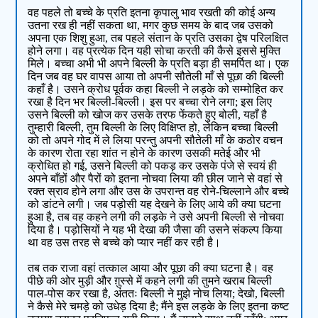
वह पहले तो बच्चे के प्रति इतना कृपालु भाव रखती की कोई अन्य
उतना रख ही नहीं सकता था, मगर कुछ समय के बाद जब उसको
अपना एक शिशु हुआ, तब पहले संतान के प्रति उसका द्वेष परिलक्षित
होने लगा। वह प्रत्येक दिन यही सोचा करती की कैसे इससे मुक्ति
मिले। बच्चा अभी भी अपने बिल्ली के प्रति बड़ा ही समर्पित था। एक
दिन जब वह घर वापस आया तो अपनी सौतेली माँ से पूछा की बिल्ली
कहाँ है। उसने क्रोध पूर्वक कहा बिल्ली ने लड़के को सम्मोहित कर
रखा है दिन भर बिल्ली-बिल्ली। इस पर बच्चा रोने लगा; इस लिए
उसने बिल्ली को खोज कर उसके तरफ फेंकते हुए बोली, यहाँ है
तुम्हारी बिल्ली, तुम बिल्ली के लिए विक्षिप्त हो, लेकिन बच्चा बिल्ली
को तो अपने गोद में ले लिया परन्तु अपनी सौतेली माँ के कठोर वचन
के कारण रोता रहा शांत न होने के कारण उसकी मतेई और भी
क्रोधित हो गई, उसने बिल्ली को पकड़ कर उसके पंजे से स्वयं ही
अपने बाँहों और पैरों को इतना नोचवा लिया की छील जाने से वहां से
रक्त स्राव होने लगा और उस के उपरान्त वह रोने-चिल्लाने और बच्चे
को डांटने लगी। जब पड़ोसी यह देखने के लिए आये की क्या घटना
हुआ है, तब वह कहने लगी की लड़के ने उसे अपनी बिल्ली से नोचवा
दिया है। पड़ोसियों ने यह भी देखा की जैसा की उसने संकल्प किया
था वह उस तरह से बच्चे को प्यार नहीं कर रही है।
तब तक राजा वहां तत्काल आया और पूछा की क्या घटना है। वह
पीछे की ओर मुड़ी और ग़ुस्से में कहने लगी की तुमने खराब बिल्ली
पाल-पोस कर रखा है, अंततः बिल्ली ने मुझे नोच लिया; देखो, बिल्ली
ने कैसे मेरे चमड़े को उधेड़ दिया है; मैंने इस लड़के के लिए इतना कष्ट