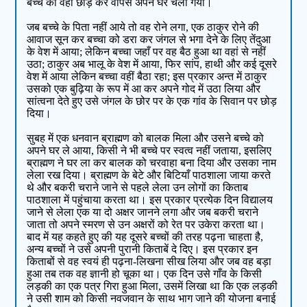
बच्चे को वहीं छोड़ कर वापस अपने घर चला गया।
जब बच्चे के पिता नहीं आये तो वह रोने लगा, एक ठाकुर रोने की
आवाज सून कर बच्चा को डरा कर जंगल से भगा देने के लिए तेंदुआ
के वेश में आया; लेकिन बच्चा जहाँ पर वह बैठ हुआ था वहां से नहीं
उठा; ठाकुर अब भालू के वेश में आया, फिर सांप, हाथी और कई दूसरे
वेश में आया लेकिन बच्चा वहीं बैठा रहा; इस प्रकार अन्त में ठाकुर
उसको एक बुढ़िया के रूप में आ कर अपने गोद में उठा लिया और
सांत्वना देते हुए उसे जंगल के छोर पर के एक गांव के सिवान पर छोड़
दिया।
सुबह में एक धनवान ब्राह्मण को बालक मिला और उसने बच्चे को
अपने घर ले आया, किसी ने भी बच्चे पर स्वत्व नहीं जताया, इसलिए
ब्राह्मण ने घर ला कर बालक को चरवाहा बना दिया और उसका नाम
लेला रख दिया। ब्राह्मण के बेटे और बिटियाँ पाठशाला जाया करते
थे और बकरी चराने जाने से पहले लेला उन लोगों का किताब
पाठशाला में पहुंचाया करता था। इस प्रकार प्रत्येक दिन विद्यालय
जाने से लेला एक या दो अक्षर जानने लगा और जब बकरी चराने
जाता तो अपने स्मरण से उन अक्षरों को रेत पर उकेरा करता था।
बाद में यह कहते हुए की यह दूसरे बच्चों की तरह पढ़ना चाहता है,
अन्य बच्चों ने उसे अपनी पुरानी किताबें दे दिए। इस प्रकार इन
किताबों से वह स्वयं ही पढ़ना-लिखना सीख लिया और जब वह बड़ा
हुआ तब तक वह ज्ञानी हो चूका था। एक दिन उसे गाँव के किसी
लड़की का एक पत्र गिरा हुआ मिला, उसमें लिखा था कि एक लड़की
ने उसी शाम को किसी नवजवान के साथ भाग जाने की योजना बनाई