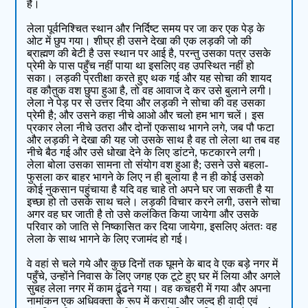
है।
लेला पूर्वनिश्चित स्थान और निर्दिष्ट समय पर जा कर एक पेड़ के
ओट में छुप गया। शीघ्र ही उसने देखा की एक लड़की जो की
ब्राह्मण की बेटी है उस स्थान पर आई है, परन्तु उसका पत्र उसके
प्रेमी के पास पहुँच नहीं पाया था इसलिए वह उपस्थित नहीं हो
सका। लड़की प्रतीक्षा करते हुए थक गई और यह सोचा की शायद
वह कौतुक वश छुपा हुआ है, तो वह आवाज दे कर उसे बुलाने लगी।
लेला ने पेड़ पर से उत्तर दिया और लड़की ने सोचा की वह उसका
प्रेमी है; और उसने कहा नीचे आओ और चलो हम भाग चलें। इस
प्रकार लेला नीचे उतरा और दोनों एकसाथ भागने लगे, जब पौ फटा
और लड़की ने देखा की यह जो उसके साथ है वह तो लेला था तब वह
नीचे बैठ गई और उसे धोखा देने के लिए डांटने, फटकारने लगी।
लेला बोला उसका सामना तो संयोग वश हुआ है; उसने उसे बहला-
फुसला कर बाहर भागने के लिए न ही बुलाया है न ही कोई उसको
कोई नुकसान पहुंचाया है यदि वह चाहे तो अपने घर जा सकती है या
इच्छा हो तो उसके साथ चले। लड़की विचार करने लगी, उसने सोचा
अगर वह घर जाती है तो उसे कलंकित किया जायेगा और उसके
परिवार को जाति से निष्कासित कर दिया जायेगा, इसलिए अंततः वह
लेला के साथ भागने के लिए रजामंद हो गई।
वे वहां से चले गये और कुछ दिनों तक घूमने के बाद वे एक बड़े नगर में
पहुँचे, उन्होंने निवास के लिए जगह एक टूटे हुए घर में लिया और अगले
सुबह लेला नगर में काम ढूंढने गया। वह कचहरी में गया और अपना
नामांकन एक अधिवक्ता के रूप में कराया और जल्द ही वादी एवं