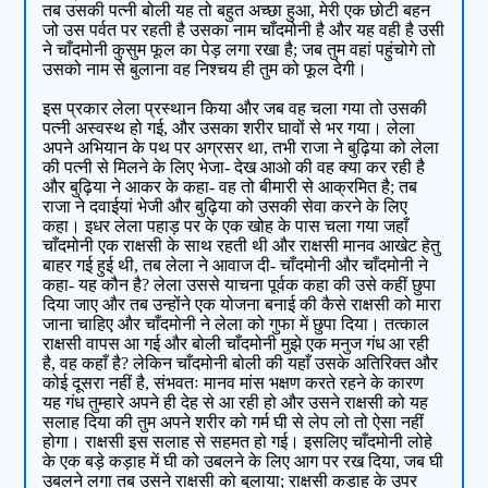
तब उसकी पत्नी बोली यह तो बहुत अच्छा हुआ, मेरी एक छोटी बहन
जो उस पर्वत पर रहती है उसका नाम चाँदमोनी है और यह वही है उसी
ने चाँदमोनी कुसुम फूल का पेड़ लगा रखा है; जब तुम वहां पहुंचोगे तो
उसको नाम से बुलाना वह निश्चय ही तुम को फूल देगी।
इस प्रकार लेला प्रस्थान किया और जब वह चला गया तो उसकी
पत्नी अस्वस्थ हो गई, और उसका शरीर घावों से भर गया। लेला
अपने अभियान के पथ पर अग्रसर था, तभी राजा ने बुढ़िया को लेला
की पत्नी से मिलने के लिए भेजा- देख आओ की वह क्या कर रही है
और बुढ़िया ने आकर के कहा- वह तो बीमारी से आक्रमित है; तब
राजा ने दवाईयां भेजी और बुढ़िया को उसकी सेवा करने के लिए
कहा। इधर लेला पहाड़ पर के एक खोह के पास चला गया जहाँ
चाँदमोनी एक राक्षसी के साथ रहती थी और राक्षसी मानव आखेट हेतु
बाहर गई हुई थी, तब लेला ने आवाज दी- चाँदमोनी और चाँदमोनी ने
कहा- यह कौन है? लेला उससे याचना पूर्वक कहा की उसे कहीं छुपा
दिया जाए और तब उन्होंने एक योजना बनाई की कैसे राक्षसी को मारा
जाना चाहिए और चाँदमोनी ने लेला को गुफा में छुपा दिया। तत्काल
राक्षसी वापस आ गई और बोली चाँदमोनी मुझे एक मनुज गंध आ रही
है, वह कहाँ है? लेकिन चाँदमोनी बोली की यहाँ उसके अतिरिक्त और
कोई दूसरा नहीं है, संभवतः मानव मांस भक्षण करते रहने के कारण
यह गंध तुम्हारे अपने ही देह से आ रही हो और उसने राक्षसी को यह
सलाह दिया की तुम अपने शरीर को गर्म घी से लेप लो तो ऐसा नहीं
होगा। राक्षसी इस सलाह से सहमत हो गई। इसलिए चाँदमोनी लोहे
के एक बड़े कड़ाह में घी को उबलने के लिए आग पर रख दिया, जब घी
उबलने लगा तब उसने राक्षसी को बुलाया; राक्षसी कड़ाह के उपर