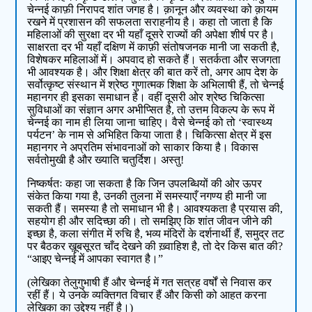
चेन्नई काफ़ी निरापद शांत जगह है। क़ानून और व्यवस्था को क़ायम
रखने में प्रशासन की सफलता सराहनीय है। कहा तो जाता है कि
महिलाओं की सुरक्षा दर भी यहाँ दूसरे राज्यों की अपेक्षा शीर्ष पर है।
साक्षरता दर भी यहाँ दक्षिण में काफ़ी संतोषजनक मानी जा सकती है,
विशेषकर महिलाओं में। अपवाद हो सकते हैं। सतर्कता और सजगता
भी आवश्यक है। और शिक्षा क्षेत्र की बात करें तो, अगर आप देश के
सर्वोत्कृष्ट संस्थान में श्रेष्ठ गुणात्मक शिक्षा के अभिलाषी हैं, तो चेन्नई
महानगर ही इसका समाधान है। वहीं दूसरी ओर श्रेष्ठ चिकित्सा
सुविधाओं का संज्ञान अगर अभीप्सित है, तो उत्तम विकल्प के रूप में
चेन्नई का नाम ही लिया जाना चाहिए। वैसे चेन्नई को तो ‘स्वास्थ्य
पर्यटन’ के नाम से अभिहित किया जाता है। चिकित्सा क्षेत्र में इस
महानगर ने अप्रतिम संभावनाओं को साकार किया है। विकास
सर्वतोमुखी है और ख्याति चतुर्दिश। अस्तु!
निष्कर्षतः कहा जा सकता है कि जिन उपलब्धियों की ओर ऊपर
संकेत किया गया है, उनकी तुलना में समस्याएँ नगण्य ही मानी जा
सकती हैं। समस्या है तो समाधान भी है। आवश्यकता है प्रयास की,
सहयोग ही और सदिच्छा की। तो समझिए कि शांत जीवन जीने की
इच्छा है, कला संगीत में रुचि है, भव्य मंदिरों के दर्शनार्थी हैं, समुद्र तट
पर बैठकर ख़ूबसूरत चाँद देखने की ख़्वाहिश है, तो देर किस बात की?
“आइए चेन्नई में आपका स्वागत है।”
(लेखिका तेलुगुभाषी हैं और चेन्नई में गत सत्रह वर्षों से निवास कर
रहीं हैं। ये उनके व्यक्तिगत विचार हैं और किसी को आहत करना
लेखिका का उद्देश्य नहीं है।)