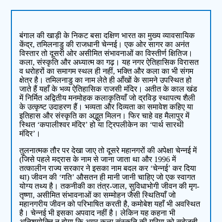
बंगाल की खाड़ी के निकट बसा दक्षिण भारत का मुख्य व्यावसायिक
केंद्र, तमिलनाडु की राजधानी चेन्नई। एक ओर सागर का अनंत
विस्तार तो दूसरी ओर असीमित संभावनाओं का विस्तीर्ण क्षितिज।
कला, संस्कृति और अध्यात्म का गढ़। यह नगर ऐतिहासिक विरासत
व धरोहरों का समागम स्थल ही नहीं, भक्ति और कला का भी संगम
क्षेत्र है। तमिलनाडु का नाम लेते ही आँखों के सामने उपस्थित हो
जाते हैं यहाँ के भव्य ऐतिहासिक राजसी मंदिर। अतीत के काल खंड
में निर्मित अद्वितीय मनमोहक कलाकृतियाँ जो द्रविड़ स्थापत्य शैली
के उत्कृष्ट उदाहरण हैं। भव्यता और दिव्यता का समावेश कहिए या
इतिहास और संस्कृति का अद्भुत मिलन। फिर चाहे वह मैलापुर में
स्थित ‘कपालीश्वर मंदिर’ हो या ट्रिपलीकेन का ‘पार्थ सारथी
मंदिर’।
तुलनात्मक तौर पर देखा जाए तो दूसरे महानगरों की अपेक्षा चेन्नई में
(जिसे पहले मद्रास के नाम से जाना जाता था और 1996 में
तत्कालीन राज्य सरकार ने इसका नाम बदल कर ‘चेन्नई’ कर दिया
था) जीवन की ‘गति’ औसतन ही मानी जानी चाहिए जो एक स्वागत
योग्य तथ्य है। तकनीकी का तंत्र-जाल, सुविधाभोगी जीवन की मृग-
तृष्णा, असीमित संभावनाओं का सम्मोहन जैसी स्थितियाँ जो
महानगरीय जीवन को परिभाषित करती है, कमोबेश यहाँ भी अवस्थित
है। चेन्नई भी इसका अपवाद नहीं है। लेकिन यह कहना भी
अतिशयोक्ति न होगा कि अगर कला संस्कृति की गरिमा को सहेजती