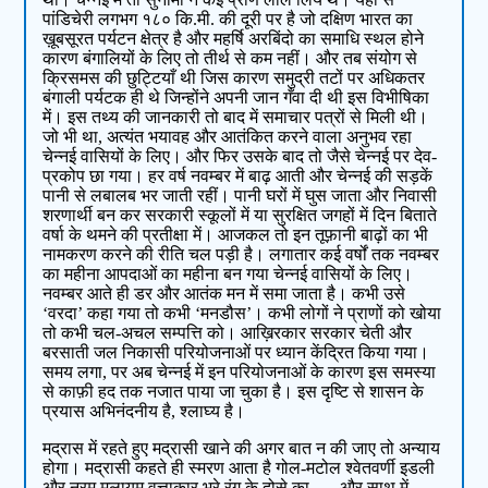
पांडिचेरी लगभग १८० कि.मी. की दूरी पर है जो दक्षिण भारत का
ख़ूबसूरत पर्यटन क्षेत्र है और महर्षि अरबिंदो का समाधि स्थल होने
कारण बंगालियों के लिए तो तीर्थ से कम नहीं। और तब संयोग से
क्रिसमस की छुट्टियाँ थी जिस कारण समुद्री तटों पर अधिकतर
बंगाली पर्यटक ही थे जिन्होंने अपनी जान गँवा दी थी इस विभीषिका
में। इस तथ्य की जानकारी तो बाद में समाचार पत्रों से मिली थी।
जो भी था, अत्यंत भयावह और आतंकित करने वाला अनुभव रहा
चेन्नई वासियों के लिए। और फिर उसके बाद तो जैसे चेन्नई पर देव-
प्रकोप छा गया। हर वर्ष नवम्बर में बाढ़ आती और चेन्नई की सड़कें
पानी से लबालब भर जाती रहीं। पानी घरों में घुस जाता और निवासी
शरणार्थी बन कर सरकारी स्कूलों में या सुरक्षित जगहों में दिन बिताते
वर्षा के थमने की प्रतीक्षा में। आजकल तो इन तूफ़ानी बाढ़ों का भी
नामकरण करने की रीति चल पड़ी है। लगातार कई वर्षों तक नवम्बर
का महीना आपदाओं का महीना बन गया चेन्नई वासियों के लिए।
नवम्बर आते ही डर और आतंक मन में समा जाता है। कभी उसे
‘वरदा’ कहा गया तो कभी ‘मनडौस’। कभी लोगों ने प्राणों को खोया
तो कभी चल-अचल सम्पत्ति को। आख़िरकार सरकार चेती और
बरसाती जल निकासी परियोजनाओं पर ध्यान केंद्रित किया गया।
समय लगा, पर अब चेन्नई में इन परियोजनाओं के कारण इस समस्या
से काफ़ी हद तक नजात पाया जा चुका है। इस दृष्टि से शासन के
प्रयास अभिनंदनीय है, श्लाघ्य है।
मद्रास में रहते हुए मद्रासी खाने की अगर बात न की जाए तो अन्याय
होगा। मद्रासी कहते ही स्मरण आता है गोल-मटोल श्वेतवर्णी इडली
और नरम मुलायम वृत्ताकार भूरे रंग के दोसे का . . . और साथ में