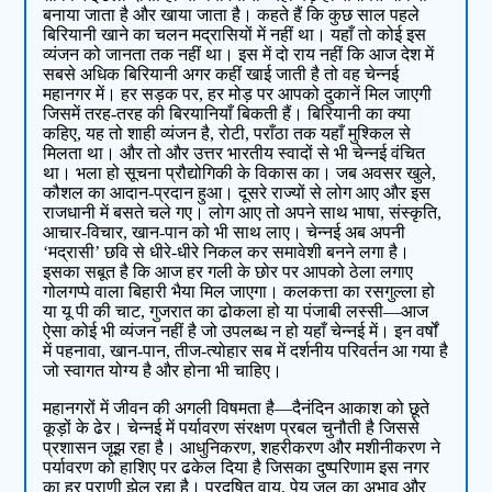
बनाया जाता है और खाया जाता है। कहते हैं कि कुछ साल पहले
बिरियानी खाने का चलन मद्रासियों में नहीं था। यहाँ तो कोई इस
व्यंजन को जानता तक नहीं था। इस में दो राय नहीं कि आज देश में
सबसे अधिक बिरियानी अगर कहीं खाई जाती है तो वह चेन्नई
महानगर में। हर सड़क पर, हर मोड़ पर आपको दुकानें मिल जाएगी
जिसमें तरह-तरह की बिरयानियाँ बिकती हैं। बिरियानी का क्या
कहिए, यह तो शाही व्यंजन है, रोटी, पराँठा तक यहाँ मुश्किल से
मिलता था। और तो और उत्तर भारतीय स्वादों से भी चेन्नई वंचित
था। भला हो सूचना प्रौद्योगिकी के विकास का। जब अवसर खुले,
कौशल का आदान-प्रदान हुआ। दूसरे राज्यों से लोग आए और इस
राजधानी में बसते चले गए। लोग आए तो अपने साथ भाषा, संस्कृति,
आचार-विचार, खान-पान को भी साथ लाए। चेन्नई अब अपनी
‘मद्रासी’ छवि से धीरे-धीरे निकल कर समावेशी बनने लगा है।
इसका सबूत है कि आज हर गली के छोर पर आपको ठेला लगाए
गोलगप्पे वाला बिहारी भैया मिल जाएगा। कलकत्ता का रसगुल्ला हो
या यू पी की चाट, गुजरात का ढोकला हो या पंजाबी लस्सी—आज
ऐसा कोई भी व्यंजन नहीं है जो उपलब्ध न हो यहाँ चेन्नई में। इन वर्षों
में पहनावा, खान-पान, तीज-त्योहार सब में दर्शनीय परिवर्तन आ गया है
जो स्वागत योग्य है और होना भी चाहिए।
महानगरों में जीवन की अगली विषमता है—दैनंदिन आकाश को छूते
कूड़ों के ढेर। चेन्नई में पर्यावरण संरक्षण प्रबल चुनौती है जिससे
प्रशासन जूझ रहा है। आधुनिकरण, शहरीकरण और मशीनीकरण ने
पर्यावरण को हाशिए पर ढकेल दिया है जिसका दुष्परिणाम इस नगर
का हर प्राणी झेल रहा है। प्रदूषित वायु, पेय जल का अभाव और