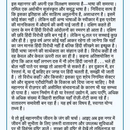
इस महानगर की अपनी एक विलक्षण समस्या है—भाषा की समस्या।
तमिल एक अर्वाचीन सुसंस्कृत और समृद्ध भाषा है। निर्विवाद सत्य है
कि इसका इतिहास और साहित्य अतुलनीय है, असाधारण है। इसमें
कोई शंका नहीं। लेकिन वहीं अन्य भाषाओं के स्वीकार में इस प्रदेश
की मानसिकता में औदार्य की कमी पाई जाती है। दक्षिण कहते ही
उत्तर के मन में हिंदी विरोधी आंदोलनों का स्मरण हो आता है। दक्षिण
की छवि हिंदी विरोधी छवि बन गई है। लेकिन भू-तल पर सच्चाई कुछ
और ही है। कुछ वर्ष अगर कोई यहाँ आकर रहेगा तो जानेगा कि यहाँ
का जन मानस हिंदी विरोधी नहीं है बल्कि हिंदी सीखने का इच्छुक है।
हिंदी भाषा जानने की सार्थकता का संज्ञान उसे है। विरोध कहीं है तो
वह केवल और केवल ऊपरी तल का ही है। कहना अतिशयोक्ति न
होगा कि आज यहाँ लगभग दस में नौ लोग हिंदी जानते हैं . . . भले ही
बोल नहीं पाते पर समझ तो आसानी से सकते हैं। हर दुकान में, हर
रेस्तरां में, या यूँ कहिए हर जगह पर हिंदी चलती है, समझी भी जाती
है। तो विरोध कहाँ? और किससे? इसका पूरा श्रेय निगमित सेक्टर
को और सूचना प्रौद्योगिकी के विकास को दिया जाना चाहिए। वैसे
महानगर में रोज़गार की असीमित संभावनाओं के कारण भी यह सम्भव
हो पाया है। भवन निर्माण में हो या रेस्तरां उद्योग में, आप पाएँगे, अधिक
से अधिक संख्या में बिहारी श्रमिक यहाँ रोज़ी-रोटी कमा रहे हैं।
वातावरण समावेशी बन रहा है। यह हर्ष का विषय है, स्वागत योग्य
तथ्य है।
ये तो हुई महानगरीय जीवन के जंग की चर्चा। आइए अब इस नगर में
जीवन की सुभीता के लिए ज़रूरी वातावरण और उपलब्ध सुविधाओं
पर भी विहंगम दृष्टि डालें। सुरक्षा की दृष्टि से देखें तो तमिलनाडु या