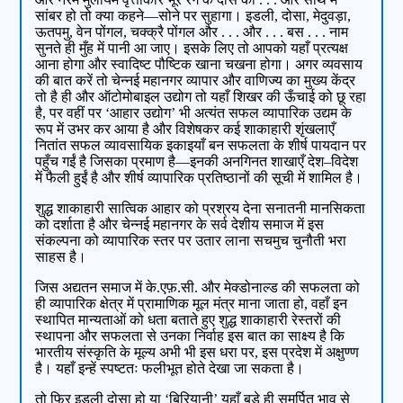
सांबर हो तो क्या कहने—सोने पर सुहागा। इडली, दोसा, मेदुवड़ा,
ऊतपमु, वेन पोंगल, चक्क्रै पोंगल और . . . और . . . बस . . . नाम
सुनते ही मुँह में पानी आ जाए। इसके लिए तो आपको यहाँ प्रत्यक्ष
आना होगा और स्वादिष्ट पौष्टिक खाना चखना होगा। अगर व्यवसाय
की बात करें तो चेन्नई महानगर व्यापार और वाणिज्य का मुख्य केंद्र
तो है ही और ऑटोमोबाइल उद्योग तो यहाँ शिखर की ऊँचाई को छू रहा
है, पर वहीं पर ‘आहार उद्योग’ भी अत्यंत सफल व्यापारिक उद्यम के
रूप में उभर कर आया है और विशेषकर कई शाकाहारी शृंखलाएँ
नितांत सफल व्यावसायिक इकाइयाँ बन सफलता के शीर्ष पायदान पर
पहुँच गईं है जिसका प्रमाण है—इनकी अनगिनत शाखाएँ देश–विदेश
में फैली हुईं है और शीर्ष व्यापारिक प्रतिष्ठानों की सूची में शामिल है।
शुद्ध शाकाहारी सात्विक आहार को प्रश्रय देना सनातनी मानसिकता
को दर्शाता है और चेन्नई महानगर के सर्व देशीय समाज में इस
संकल्पना को व्यापारिक स्तर पर उतार लाना सचमुच चुनौती भरा
साहस है।
जिस अद्यतन समाज में के.एफ़.सी. और मेक्डोनाल्ड की सफलता को
ही व्यापारिक क्षेत्र में प्रामाणिक मूल मंत्र माना जाता हो, वहाँ इन
स्थापित मान्यताओं को धता बताते हुए शुद्ध शाकाहारी रेस्तरों की
स्थापना और सफलता से उनका निर्वाह इस बात का साक्ष्य है कि
भारतीय संस्कृति के मूल्य अभी भी इस धरा पर, इस प्रदेश में अक्षुण्ण
है। यहाँ इन्हें स्पष्टतः फलीभूत होते देखा जा सकता है।
तो फिर इडली दोसा हो या ‘बिरियानी’ यहाँ बड़े ही समर्पित भाव से