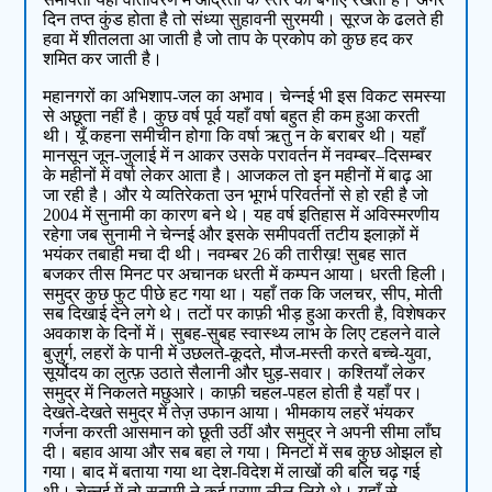
दिन तप्त कुंड होता है तो संध्या सुहावनी सुरमयी। सूरज के ढलते ही
हवा में शीतलता आ जाती है जो ताप के प्रकोप को कुछ हद कर
शमित कर जाती है।
महानगरों का अभिशाप-जल का अभाव। चेन्नई भी इस विकट समस्या
से अछूता नहीं है। कुछ वर्ष पूर्व यहाँ वर्षा बहुत ही कम हुआ करती
थी। यूँ कहना समीचीन होगा कि वर्षा ऋतु न के बराबर थी। यहाँ
मानसून जून-जुलाई में न आकर उसके परावर्तन में नवम्बर–दिसम्बर
के महीनों में वर्षा लेकर आता है। आजकल तो इन महीनों में बाढ़ आ
जा रही है। और ये व्यतिरेकता उन भूगर्भ परिवर्तनों से हो रही है जो
2004 में सुनामी का कारण बने थे। यह वर्ष इतिहास में अविस्मरणीय
रहेगा जब सुनामी ने चेन्नई और इसके समीपवर्ती तटीय इलाक़ों में
भयंकर तबाही मचा दी थी। नवम्बर 26 की तारीख़! सुबह सात
बजकर तीस मिनट पर अचानक धरती में कम्पन आया। धरती हिली।
समुद्र कुछ फुट पीछे हट गया था। यहाँ तक कि जलचर, सीप, मोती
सब दिखाई देने लगे थे। तटों पर काफ़ी भीड़ हुआ करती है, विशेषकर
अवकाश के दिनों में। सुबह-सुबह स्वास्थ्य लाभ के लिए टहलने वाले
बुज़ुर्ग, लहरों के पानी में उछलते-कूदते, मौज-मस्ती करते बच्चे-युवा,
सूर्योदय का लुत्फ़ उठाते सैलानी और घुड़-सवार। कश्तियाँ लेकर
समुद्र में निकलते मछुआरे। काफ़ी चहल-पहल होती है यहाँ पर।
देखते-देखते समुद्र में तेज़ उफान आया। भीमकाय लहरें भंयकर
गर्जना करती आसमान को छूती उठीं और समुद्र ने अपनी सीमा लाँघ
दी। बहाव आया और सब बहा ले गया। मिनटों में सब कुछ ओझल हो
गया। बाद में बताया गया था देश-विदेश में लाखों की बलि चढ़ गई
थी। चेन्नई में तो सुनामी ने कई प्राण लील लिये थे। यहाँ से