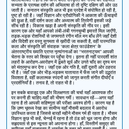
सभ्यता के प्रत्यक्ष दर्शन की अभिलाषा हो तो दृष्टि दक्षिण की ओर उठ
जाती है। सनातन संस्कृति आज भी इस प्रदेश में संपोषित हो रही है,
पुष्ट हो रही है। जहाँ विज्ञान और प्रौद्योगिकी ने आकाश की ऊँचाइयों
को छुआ है, वहीं दर्शन कला और अध्यात्म की त्रिवेणी इसकी जड़े
सींच रही है। विकास खड़ा है अपनी संस्कृति की नींव पर। इसी
कारण एक ओर यहाँ आपको लंबी-लंबी गगनचुम्बी इमारतें मिल जाएँगी,
तड़क-भड़क रोशनियों से जगमगाते रंगीन मॉल मन बाँध लेंगे जहाँ देशी
और विदेशी हर वस्तु सुगमता से ख़रीदी जा सकती है, वहीं पारम्परिक
कला और संस्कृति की संवाहक ‘कला क्षेत्र फाउंडेशन’ के
अंतरराष्ट्रीय ख्याति प्राप्त नृत्यांगनाओं का “भरतनाट्यम” आपकी
चेतना के स्तर को शिखर पर पहुँचा देगा। इतना ही नहीं पारदर्शी शांत
लहरों के आरोहण-अवरोहण में डूबते सूर्य और उगते चाँद का दृश्य मन
को मंत्रमुग्ध कर देगा। जहाँ एक ओर गति है, वहीं दूसरी ओर ठहराव
भी है। जहाँ एक ओर भीड़-भड़कम यातायात में फँस जाने की उद्भ्रांत
विवशता है, वहीं कलात्मक स्पंदनों को जागृत करती संगीत दीर्घाएँ व
प्रदर्शनियाँ है। तनाव है, तो राहत भी है।
इन सबके बावजूद एक और विलक्षणता की चर्चा यहाँ आवश्यक तौर
पर करनी ही चाहिए-यहाँ की भीषण गर्मी। सावधान रहें—अगर यहाँ
रहना है तो आपकी सहिष्णुता की परीक्षा अवश्य होगी। कारण यह है
कि उष्ण भूमध्य रेखा का सामीप्य यहाँ मौसमी बदलाव में अवरोध
उपस्थित करता है जिससे बारहों महीने मौसम गर्म ही रहता है। मौसम
विज्ञान कुछ भी कहें, चेन्नई में रहना है तो ठंड को भूल जाना होगा और
सहृदयता से इस न्यूनता को अपनाना होगा। हाँ, विस्तीर्ण समुद्र की
समीपता यहाँ वातावरण में आर्द्रता के स्तर को बनाए रखती है। अगर