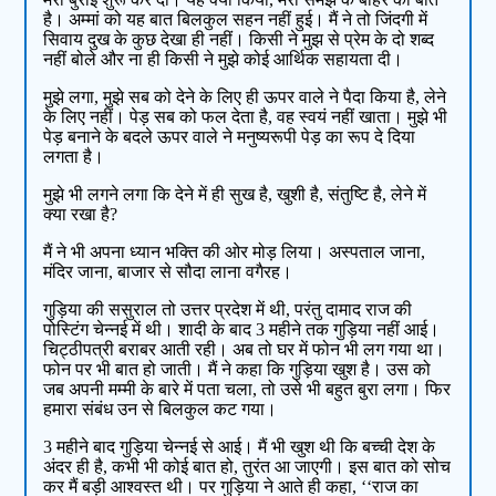
है। अम्मां को यह बात बिलकुल सहन नहीं हुई। मैं ने तो जिंदगी में
सिवाय दुख के कुछ देखा ही नहीं। किसी ने मुझ से प्रेम के दो शब्द
नहीं बोले और ना ही किसी ने मुझे कोई आर्थिक सहायता दी।
मुझे लगा, मुझे सब को देने के लिए ही ऊपर वाले ने पैदा किया है, लेने
के लिए नहीं। पेड़ सब को फल देता है, वह स्वयं नहीं खाता। मुझे भी
पेड़ बनाने के बदले ऊपर वाले ने मनुष्यरूपी पेड़ का रूप दे दिया
लगता है।
मुझे भी लगने लगा कि देने में ही सुख है, खुशी है, संतुष्टि है, लेने में
क्या रखा है?
मैं ने भी अपना ध्यान भक्ति की ओर मोड़ लिया। अस्पताल जाना,
मंदिर जाना, बाजार से सौदा लाना वगैरह।
गुड़िया की ससुराल तो उत्तर प्रदेश में थी, परंतु दामाद राज की
पोस्टिंग चेन्नई में थी। शादी के बाद 3 महीने तक गुड़िया नहीं आई।
चिट्ठीपत्री बराबर आती रही। अब तो घर में फोन भी लग गया था।
फोन पर भी बात हो जाती। मैं ने कहा कि गुड़िया खुश है। उस को
जब अपनी मम्मी के बारे में पता चला, तो उसे भी बहुत बुरा लगा। फिर
हमारा संबंध उन से बिलकुल कट गया।
3 महीने बाद गुड़िया चेन्नई से आई। मैं भी खुश थी कि बच्ची देश के
अंदर ही है, कभी भी कोई बात हो, तुरंत आ जाएगी। इस बात को सोच
कर मैं बड़ी आश्वस्त थी। पर गुड़िया ने आते ही कहा, ‘‘राज का