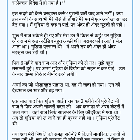
सलेक्शन विदेश में हो गया है।‘‘
इस सदमे को कैसे बरदाश्त करूं? पुरानी बातें याद आने लगीं। क्या
इस बच्ची के साथ भी मेरे जैसे ही होगा? मेरे मन में एक अनोखा सा डर
बैठ गया। मैं गुड़िया से कह न पाई, पर अंदर ही अंदर घुटती ही रही।
शुरू में राज अकेले ही गए और मेरा डर मैं किस से कहूं? पर गुड़िया
और राज में अंडरस्टैंडिंग बहुत अच्छी थी। बराबर फोन आते। मेल
आता था। गुड़िया प्रसन्न थी। मैं अपने डर को अंदर ही अंदर
महसूस कर रही थी।
फिर 6 महीने बाद राज आए और गुड़िया को ले गए। मुझे बहुत
तसल्ली हुई। पर अम्मां गुड़िया के वियोग को सहन न कर पाईं। उस
के बाद अम्मां निरंतर बीमार रहने लगीं।
अम्मां का जो थोड़ाबहुत सहारा था, वह भी खत्म हो गया। उन की
देखभाल का भार और बढ़ गया।
एक साल बाद फिर गुड़िया आई। तब वह 2 महीने की प्रेग्नेंट थी।
राज ने फिर अपनी नौकरी बदल ली। अब कनाडा से अरब कंट्री में
चला गया। वहां राज सिर्फ सालभर के लिए कौंट्रैक्ट में गया था।
अब तो गुड़िया को ले जाने का ही प्रश्न नहीं था। गुड़िया प्रेग्नेंट
थी।
क्या आप मेरी स्थिति को समझ सकेंगे? मैं कितने मानसिक तनावों से
गुजर रही थी, इस की कल्पना भी कोई नहीं कर सकता। मैं किस से