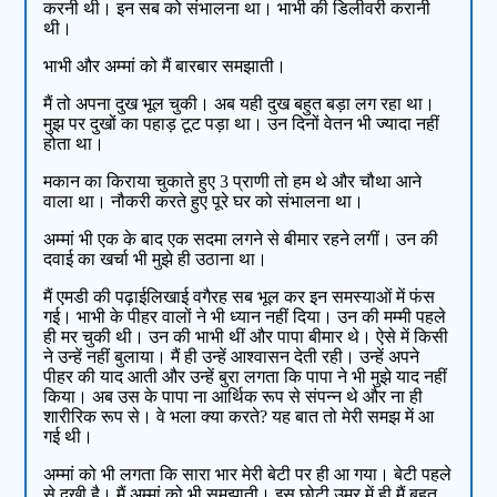
करनी थी। इन सब को संभालना था। भाभी की डिलीवरी करानी
थी।
भाभी और अम्मां को मैं बारबार समझाती।
मैं तो अपना दुख भूल चुकी। अब यही दुख बहुत बड़ा लग रहा था।
मुझ पर दुखों का पहाड़ टूट पड़ा था। उन दिनों वेतन भी ज्यादा नहीं
होता था।
मकान का किराया चुकाते हुए 3 प्राणी तो हम थे और चौथा आने
वाला था। नौकरी करते हुए पूरे घर को संभालना था।
अम्मां भी एक के बाद एक सदमा लगने से बीमार रहने लगीं। उन की
दवाई का खर्चा भी मुझे ही उठाना था।
मैं एमडी की पढ़ाईलिखाई वगैरह सब भूल कर इन समस्याओं में फंस
गई। भाभी के पीहर वालों ने भी ध्यान नहीं दिया। उन की मम्मी पहले
ही मर चुकी थी। उन की भाभी थीं और पापा बीमार थे। ऐसे में किसी
ने उन्हें नहीं बुलाया। मैं ही उन्हें आश्वासन देती रही। उन्हें अपने
पीहर की याद आती और उन्हें बुरा लगता कि पापा ने भी मुझे याद नहीं
किया। अब उस के पापा ना आर्थिक रूप से संपन्न थे और ना ही
शारीरिक रूप से। वे भला क्या करते? यह बात तो मेरी समझ में आ
गई थी।
अम्मां को भी लगता कि सारा भार मेरी बेटी पर ही आ गया। बेटी पहले
से दुखी है। मैं अम्मां को भी समझाती। इस छोटी उम्र में ही मैं बहुत