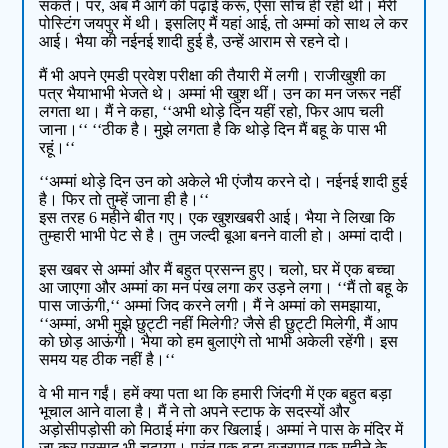
सकते। पर, अब मैं आगे की पढ़ाई करूं, ऐसा सोच ही रही थी। मेरी
पोस्टिंग जयपुर में थी। इसलिए मैं यहां आई, तो अम्मां को साथ ले कर
आई। भैया की नईनई शादी हुई है, उन्हें आराम से रहने दो।
मैं भी अपने एमडी प्रवेश परीक्षा की तैयारी में लगी। राजीखुशी का
पत्र भैयाभाभी भेजते थे। अम्मां भी खुश थीं। उन का मन जरूर नहीं
लगता था। मैं ने कहा, ‘‘अभी थोड़े दिन यहीं रहो, फिर आप चली
जाना।‘‘ ‘‘ठीक है। मुझे लगता है कि थोड़े दिन मैं बहू के पास भी
रहूं।‘‘
‘‘अम्मां थोड़े दिन उन को अकेले भी एंजौय करने दो। नईनई शादी हुई
है। फिर तो तुम्हें जाना ही है।‘‘
इस तरह 6 महीने बीत गए। एक खुशखबरी आई। भैया ने लिखा कि
तुम्हारी भाभी पेट से है। तुम जल्दी बूआ बनने वाली हो। अम्मां दादी।
इस खबर से अम्मां और मैं बहुत प्रसन्न हुए। चलो, घर में एक बच्चा
आ जाएगा और अम्मां का मन पंख लगा कर उड़ने लगा। ‘‘मैं तो बहू के
पास जाऊंगी,‘‘ अम्मां जिद करने लगी। मैं ने अम्मां को समझाया,
‘‘अम्मां, अभी मुझे छुट्टी नहीं मिलेगी? जैसे ही छुट्टी मिलेगी, मैं आप
को छोड़ आऊंगी। भैया को हम बुलाएंगे तो भाभी अकेली रहेंगी। इस
समय यह ठीक नहीं है।‘‘
वे भी मान गईं। हमें क्या पता था कि हमारी जिंदगी में एक बहुत बड़ा
भूचाल आने वाला है। मैं ने तो अपने स्टाफ के सदस्यों और
अड़ोसीपड़ोसी को मिठाई मंगा कर खिलाई। अम्मां ने पास के मंदिर में
जा कर प्रसाद भी चढ़ाया। परंतु एक बड़ा वज्रपात एक महीने के