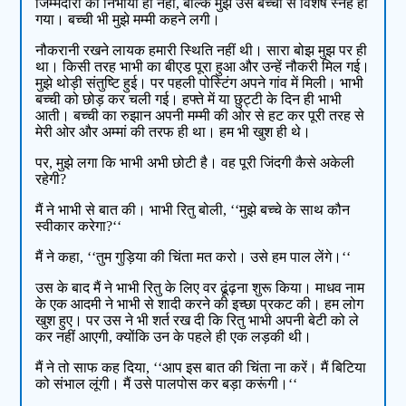
जिम्मेदारी को निभाया ही नहीं, बल्कि मुझे उस बच्ची से विशेष स्नेह हो
गया। बच्ची भी मुझे मम्मी कहने लगी।
नौकरानी रखने लायक हमारी स्थिति नहीं थी। सारा बोझ मुझ पर ही
था। किसी तरह भाभी का बीएड पूरा हुआ और उन्हें नौकरी मिल गई।
मुझे थोड़ी संतुष्टि हुई। पर पहली पोस्टिंग अपने गांव में मिली। भाभी
बच्ची को छोड़ कर चली गई। हफ्ते में या छुट्टी के दिन ही भाभी
आती। बच्ची का रुझान अपनी मम्मी की ओर से हट कर पूरी तरह से
मेरी ओर और अम्मां की तरफ ही था। हम भी खुश ही थे।
पर, मुझे लगा कि भाभी अभी छोटी है। वह पूरी जिंदगी कैसे अकेली
रहेगी?
मैं ने भाभी से बात की। भाभी रितु बोली, ‘‘मुझे बच्चे के साथ कौन
स्वीकार करेगा?‘‘
मैं ने कहा, ‘‘तुम गुड़िया की चिंता मत करो। उसे हम पाल लेंगे।‘‘
उस के बाद मैं ने भाभी रितु के लिए वर ढूंढ़ना शुरू किया। माधव नाम
के एक आदमी ने भाभी से शादी करने की इच्छा प्रकट की। हम लोग
खुश हुए। पर उस ने भी शर्त रख दी कि रितु भाभी अपनी बेटी को ले
कर नहीं आएगी, क्योंकि उन के पहले ही एक लड़की थी।
मैं ने तो साफ कह दिया, ‘‘आप इस बात की चिंता ना करें। मैं बिटिया
को संभाल लूंगी। मैं उसे पालपोस कर बड़ा करूंगी।‘‘