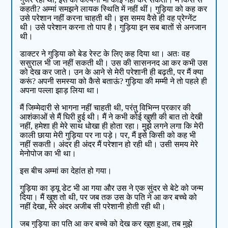
कहती? अम्मां समझने लायक स्थिति में नहीं थीं। गुड़िया को कह कर
उसे परेशान नहीं करना चाहती थी। इस समय वैसे ही वह प्रेग्नेंट
थी। उसे परेशान करना तो पाप है। गुड़िया इन सब बातों से अनजान
थी।
डाक्टर ने गुड़िया को बेड रेस्ट के लिए कह दिया था। अतः वह
ससुराल भी जा नहीं सकती थी। उस की सासननद आ कर कभी उस
को देख कर जाते। उन के आने से मेरी परेशानी ही बढ़ती, पर मैं क्या
करूं? अपनी समस्या को कैसे बताऊं? गुड़िया की मम्मी ने तो पहले ही
अपना पल्ला झाड़ लिया था।
मैं जिम्मेदारी से भागना नहीं चाहती थी, परंतु विभिन्न प्रकार की
आशंकाओं से मैं घिरी हुई थी। मैं ने कभी कोई खुशी की बात तो देखी
नहीं, हमेशा ही मेरे साथ धोखा ही होता रहा। मुझे लगने लगा कि मेरी
काली छाया मेरी गुड़िया पर ना पड़े। पर, मैं इसे किसी को कह भी
नहीं सकती। अंदर ही अंदर मैं परेशान हो रही थी। उसी समय मेरे
मेनोपोज का भी था।
इस बीच अम्मां का देहांत हो गया।
गुड़िया का ड्यू डेट भी आ गया और उस ने एक सुंदर से बेटे को जन्म
दिया। मैं खुश तो थी, पर जब तक उस के पति ने आ कर बच्चे को
नहीं देखा, मेरे अंदर अजीब सी परेशानी होती रही थी।
जब गुड़िया का पति आ कर बच्चे को देख कर खुश हुआ, तब मुझे