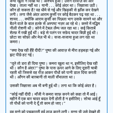
कभी खुली न दिखी थी। आश्चर्य हुआ। उसने दरवाज़े की ओर
देखा। ताला नहीं था। यानी . . . कोई अंदर था। जिज्ञासा उठी।
कौन हो सकता है? वह धीमे से गई और खिड़की से झाँक कर देखने
लगी। लगा जैसे अंदर आराम कुर्सी पर कोई बैठकर पढ़ रहा था . . .
शायद . . . क्योंकि आराम कुर्सी का पिछला भाग उसके सामने था और
बैठने वाले के बाल हल्के से अस्पष्ट नज़र आ रहे थे। कमरे में मद्धिम
नीली रोशनी थी। कोने में टेबल लैम्प जल रहा था। कई किताबें
शेल्फ़ में रखी हुईं थीं। बड़े से पलंग पर सफ़ेद चादर बिछी हुई थी।
छोटा सा सोफ़ा और मेज़ भी थे। सजा-सजाया हुआ लग रहा था
कमरा।
“क्या देख रही हैंहै दीदी?” पुष्पा की आवाज़ से मीरा हड़बड़ा गई और
झट पीछे हट गई।
“तूने तो डरा ही दिया पुष्पा। कमरा खुला था न, इसीलिए देख रही
थी। कौन है अंदर?” पुष्पा के पास ऊपर आने के लिए दूसरी चाबी
रहती थी जिससे वह रोज़ आकर पौधों को पानी डाल दिया करती
थी। आँगन की बाग़बानी तो माली सँभालता था।
उसकी जिज्ञासा अब भी बनी हुई थी। लगा था कि कोई अंदर है।
“कोई नहीं दीदी। माँजी ने कमरा साफ़ करने को कहा तो मैं आई।
महीने में एक बार चादर बदल देनी होती है न इसीलिए। सोचा आई हूँ
तो पौधों को पानी दे दूँ तो काम हो जाए।”
वह मुन्ने को पुचकारती हुई लाड़ करने लगी। मुन्ना भी उसे देखते ही