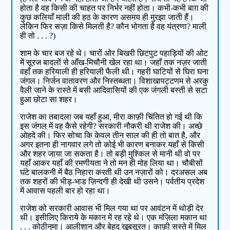
होता है वह किसी की चाहत पर निर्भर नहीं होता। कभी-कभी बाग़ की
कुछ कलियाँ माली की हठ के कारण असमय ही मुरझा जाती हैं।
लेकिन फिर सज़ा किसे मिलती है? कौन भोगता है वह यंत्रणा? माली
ही तो . . . ?)
शाम के चार बज रहे थे। चारों ओर बिखरी छिटपुट पहाड़ियों की ओट
में सूरज बादलों से आँख-मिचौनी खेल रहा था। जहाँ तक नज़र जाती
वहाँ तक हरियाली ही हरियाली फैली थी। गहरी घाटियों से घिरा घना
जंगल। निर्जन वातावरण और निस्तब्धता। विशाखापट्टणम से अरकु
वैली जाने के रास्ते में बसी आदिवासियों की एक जंगली बस्ती से सटा
हुआ छोटा सा शहर।
राजेश का तबादला जब यहाँ हुआ, मीरा काफ़ी चिंतित हो गई थी कि
इस जंगल में वह कैसे रहेगी? सरकारी नौकरी थी राजेश की। अच्छे
ओहदे की। फिर सोचा कि केवल तीन साल की ही तो बात है, और
अगर इतना ही नागवार लगे तो कोई भी कारण बनाकर यहाँ से किसी
और शहर जाया जा सकता है। तो बड़ी मुश्किल से मानी थी वो पर
यहाँ आकर यहाँ की रमणीयता ने तो मन ही मोह लिया था। चौबीसों
घंटे बालकनी में बैठ निहारा करती थी उन नज़ारों को। दरअसल अब
तक शहरों की भीड़-भाड ज़िन्दगी ही देखी थी उसने। पर्वतीय प्रदेश
में आवास पहली बार हो रहा था।
राजेश को सरकारी आवास भी मिल गया था पर आवंटन में थोड़ी देर
थी। इसीलिए किराये के मकान में रह रहे थे। एक मंज़िला मकान था
. . . कोठीनुमा। आलीशान और बेहद ख़ूबसूरत। काफ़ी सस्ते में मिल