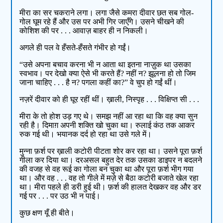
मीरा का सर चकराने लगा। लगा जैसे कमरा दीवार छत सब गोल-
गोल घूम रहे हैं और उस पर अभी गिर जाएँगे। उसने चीखने की
कोशिश की पर . . . आवाज़ बाहर ही न निकली।
अगले ही पल वे हँसते-हँसते गंभीर हो गईं।
“उसे अपना बचाव करना भी न आता था इतना नाज़ुक था उसका
स्वभाव। पर देखो क्या ऐसे भी करते हैं? नहीं न? झूलना हो तो जिम
जाना चाहिए . . . है न? पगला कहीं का?” वे चुप हो गईं थीं।
नज़रें दीवार को ही घूर रहीं थीं। ख़ाली, निस्पृह . . . विक्षिप्त सी . . .
मीरा के तो होश उड़ गए थे। समझ नहीं आ रहा था कि वह क्या सुन
रही है। दिमाग़ अपनी शक्ति खो चुका था। रुलाई कंठ तक आकर
रुक गई थी। भयानक दर्द हो रहा था उसे गले में।
मुन्ना फ़र्श पर ख़ाली कटोरी पीटता शोर कर रहा था। उसने पूरा फ़र्श
गीला कर दिया था। दरअसल बहुत देर तक उसका डाइपर न बदलने
की वजह से वह रूई का गोला बन चुका था और पूरा फ़र्श भीग गया
था। और वह . . . वह तो गीले में मज़े से बैठा कटोरी बजाते खेल रहा
था। मीरा पहले ही डरी हुई थी। फ़र्श की हालत देखकर वह और डर
गई पर . . . पर उठ भी न पाई।
कुछ क्षण यूँ ही बीते।