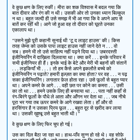
वे कुछ क्षण के लिए रुकीं। मीरा का शक विश्वास में बदल गया कि
बात दीवार और रंग की न थी। उसकी ओर तो उनका ध्यान बिल्कुल
न था। बहुत जल्दी ही उसे समझ में भी आ गया कि वे अपने आप से
बातें कर रहीं थी। आगे जो हुआ वह तो दीवार को घूरते उनका
एकालाप था।
“उसने मुझे पूरी कहानी सुनाई थी ‘टू द लाइट हाउस’ की। किस
तरह जेम्स को उसके पापा लाइट हाउस नहीं जाने देते न . . . वो
सब। हमने भी तो उसे साहित्य नहीं पढ़ने दिया था। ज़बरदस्ती
इंजीनियरिंग में दाख़िला दिलवाया था। क्या करें . . . इनके परिवार में
सभी इंजीनियर ही हैं। इनके भाई के बेटे और मेरी भी बहनों की संतानें
. . . लड़कियाँ भी . . .। तो हम कैसे अपने इकलौते बच्चे को
इंजीनियरिंग न पढ़ाते? हमारी इज़्ज़त का क्या होता? पर वह . . . न पढ़
सका इंजीनियरिंग। लगातार फ़ेल होता रहा। उसे फूलों से बहुत प्यार
था। अपने कमरे के आगे . . . वही छत पर कोने का कमरा . . . उसी
का तो था . . . हमने उसके लिए ही बनवाया था . . . पता नहीं कहाँ से
रंग-बिरंगे फूलों के पौधे ले आता और आँगन भर देता था . . . जब नीचे
पूरा भर गया तब ऊपर कमरे के आगे रखवा लेता। हाँ और वो
हरसिंगार है न उसका प्रिय फूल . . . बहुत दूर से ख़रीद कर लाया
था। उसकी ख़ुश्बू उसे बहुत भाती थी।”
वे कुछ क्षण के लिए फिर चुप हो गई।
उस का दिल बैठा जा रहा था। हाथ-पाँव सुन्न हो रहे थे। वह सोफ़े