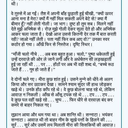
थी।
वे ग़ुस्से में आ गईं। तैश में अपनी बाँह छुड़ाती हुई चीखी, “क्यों ऊपर
आना मना है मेरा? क्यों मैं नहीं मिल सकती अपने बेटे से? क्या मैं
बीमार हूँ? नहीं लेती गोली। जा भाग। दुष्ट हो तुम सब। मिलने नहीं
देते मुझे अभिषेक से। रोज़ मुझे गोली देकर सुला देते हो और अभिषेक
आकर चला जाता है। देखो आज उससे कितनी देर तक मैं बात करती
रही? जाओ नहीं लेती। पता नहीं फिर कब आए वो?” उनका स्वर
कठोर हो गया। आँखें फिर से निस्तेज। दृष्टि स्थिर।
“माँजी चलो नीचे . . . अब बस बहुत हुआ। चलो,” पुष्पा धकेलती हुई
उन्हें दरवाज़े की ओर ले जाने लगी और वे अर्धचेतन सी लड़खड़ाती
हुई जा रहीं थी . . . पर . . . होंठों पर अब भी वही शब्द थे, “बच्चे रूठ
जाते हैं . . . गुम हो जाते हैं।”
वे दोनों चले गए। मीरा कुछ शांत हुई। उसने मुन्ने को धीरे-से अलग
किया और सर उठाकर देखा। सामने श्याम सुंदर जी हाथ जोड़कर
खड़े थे। उनके होंठ काँप रहे थे। वे कुछ बोलना चाह रहे थे, लेकिन
आवाज़ न निकली। आँख से आँसू टपक रहे थे . . . टप . . . टप . . .
वे कुछ पल वहीं खड़े रहे . . . चुप्प . . . फिर धीरे से दरवाज़ा बंद कर
कमरे से बाहर निकल गए।
तूफ़ान आया और थम गया था। अब शान्ति थी। सन्नाटा। भयंकर
सन्नाटा। आवाज़ थी तो बाहर नीम के सूखे पत्तों के हिलने की . . .
सुर्र . . . सुर्र और उसमें लय मिलाती मीरा की सिसकियों की आवाज़।