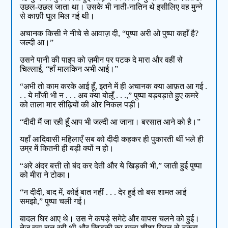
उछल-उछल जाता था। उसके भी नाती-नातिन थे इसीलिए वह मुन्ने
से काफ़ी घुल मिल गई थी।
अचानक किसी ने नीचे से आवाज़ दी, “पुष्पा अरी ओ पुष्पा कहाँ है?
जल्दी आ।”
उसने पानी की पाइप को ज़मीन पर पटक दे मारा और वहीं से
चिल्लाई, “हाँ मालकिन अभी आई।”
“अभी तो काम करके आई हूँ, इतने में ही अचानक क्या आफ़त आ गई .
. . ये माँजी भी न . . . अब क्या बोलूँ . . .,” पुष्पा बड़बड़ाते हुए कमरे
को ताला मार सीढ़ियों की ओर निकल पड़ी।
“दीदी मैं जा रही हूँ आप भी जल्दी आ जाना। बरसात आने को है।”
यहाँ आदिवासी महिलाएँ सब को दीदी कहकर ही पुकारती थीं भले ही
उम्र में कितनी ही बड़ी क्यों न हो।
“अरे अंदर बत्ती तो बंद कर देती और ये खिड़की भी,” जाती हुई पुष्पा
को मीरा ने टोका।
“न दीदी, बाद में, कोई बात नहीं . . . देर हुई तो बस शामत आई
समझो,” पुष्पा चली गई।
बादल घिर आए थे। उस ने कपड़े समेटे और वापस चलने को हुई।
तेज़ हवा चल रही थी और खिड़की का खुला शीशा ग्रिल से टकरा