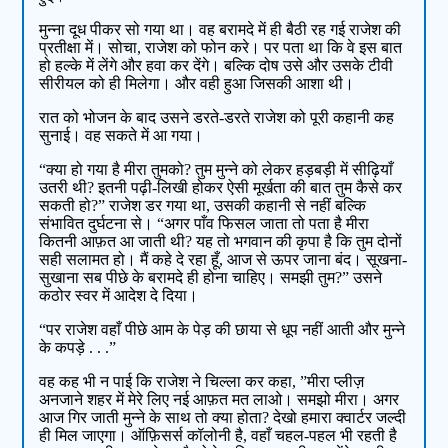
मुन्ना दूध पीकर सो गया था। वह बरामदे में ही बैठी रह गई राजेश की
प्रतीक्षा में। सोचा, राजेश को फोन करे। पर पता था कि वे इस बात
हो हल्के में लेंगे और हवा कर देंगे। बल्कि दोष उसे और उसके टीवी
सीरीयल को ही मिलेगा। और वही हुआ जिसकी आशा थी।
रात को भोजन के बाद उसने डरते-डरते राजेश को पूरी कहानी कह
सुनाई। वह सकते में आ गया।
“क्या हो गया है मीरा तुमको? तुम मुन्ने को लेकर हड़बड़ी में सीढ़ियाँ
उतरी थी? इतनी पढ़ी-लिखी होकर ऐसी मूर्खता की बात तुम कैसे कर
सकती हो?” राजेश डर गया था, उसकी कहानी से नहीं बल्कि
संभावित दुर्घटना से। “अगर पाँव फिसल जाता तो पता है मीरा
कितनी आफ़त आ जाती थी? यह तो भगवान की कृपा है कि तुम दोनों
सही सलामत हो। मैं कहे दे रहा हूँ, आज से ऊपर जाना बंद। सूखना-
सुखाना सब पीछे के बरामदे ही होना चाहिए। समझी तुम?” उसने
कठोर स्वर में आदेश दे दिया।
“पर राजेश वहाँ पीछे आम के पेड़ की छाया से धूप नहीं आती और मुन्ने
के कपड़े . . .”
वह कह भी न पाई कि राजेश ने चिल्ला कर कहा, ”मीरा प्लीज़
अनजाने शहर में मेरे लिए नई आफ़त मत लाओ। समझो मीरा। अगर
आज गिर जाती मुन्ने के साथ तो क्या होता? देखो हमारा क्वार्टर जल्दी
ही मिल जाएगा। ऑफ़िसर्स कॉलोनी है, वहाँ चहल-पहल भी रहती है