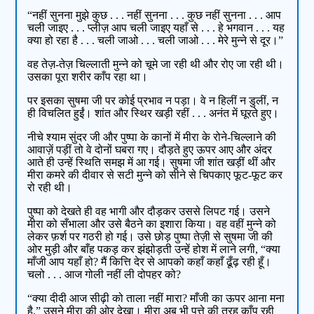
“नहीं सुनना मुझे कुछ . . . नहीं सुनना . . . कुछ नहीं सुनना . . . आप
चली जाइए . . . प्लीज़ आप चली जाइए यहाँ से . . . हे भगवान . . . यह
क्या हो रहा है . . . चली जाओ . . . चली जाओ . . . मेरे मुन्ने से दूर।”
वह तेज़-तेज़ चिल्लाती मुन्ने को चूमे जा रही थी और रोए जा रही थी।
उसका पूरा शरीर काँप रहा था।
पर इसका सुषमा जी पर कोई प्रभाव न पड़ा। वे न हिलीं न डुलीं, न
ही विचलित हुईं। शांत और स्थिर खड़ी रहीं . . . अनंत में घूरते हुए।
नीचे श्याम सुंदर जी और पुष्पा के कानों में मीरा के रोने-चिल्लाने की
आवाज़ें पड़ीं तो वे दोनों घबरा गए। दौड़ते हुए ऊपर आए और अंदर
आते ही उन्हें स्थिति समझ में आ गई। सुषमा जी शांत खड़ीं थीं और
मीरा कमरे की दीवार से सटी मुन्ने को सीने से चिपकाए फूट-फूट कर
रो रही थी।
पुष्पा को देखते ही वह भागी और दौड़कर उससे लिपट गई। उसने
मीरा को सँभाला और उसे बैठने का इशारा किया। वह वहीं मुन्ने को
लेकर फ़र्श पर गठरी हो गई। उसे छोड़ पुष्पा तेज़ी से सुषमा जी की
ओर मुड़ी और बाँह पकड़ कर झंझोड़ती उन्हें होश में लाने लगी, “क्या
माँजी आप यहाँ हो? मैं कित्ति देर से आपको कहाँ कहाँ ढूँढ़ रही हूँ।
चलो . . . आज गोली नहीं ली दोपहर को?
“क्या दीदी आज सीढ़ी को ताला नहीं मारा? माँजी का ऊपर आना मना
है,” उसने मीरा की ओर देखा। मीरा अब भी पत्ते की तरह काँप रही