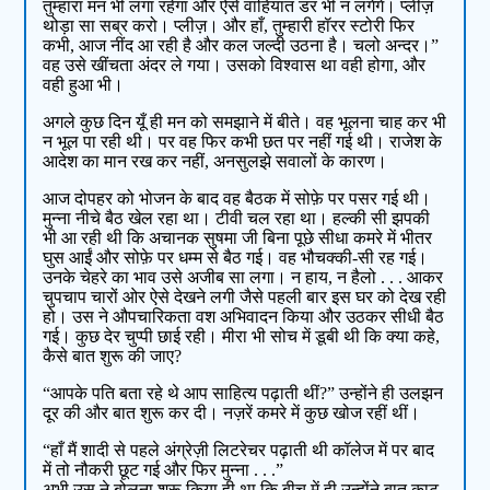
तुम्हारा मन भी लगा रहेगा और ऐसे वाहियात डर भी न लगेंगे। प्लीज़
थोड़ा सा सब्र करो। प्लीज़। और हाँ, तुम्हारी हॉरर स्टोरी फिर
कभी, आज नींद आ रही है और कल जल्दी उठना है। चलो अन्दर।”
वह उसे खींचता अंदर ले गया। उसको विश्वास था वही होगा, और
वही हुआ भी।
अगले कुछ दिन यूँ ही मन को समझाने में बीते। वह भूलना चाह कर भी
न भूल पा रही थी। पर वह फिर कभी छत पर नहीं गई थी। राजेश के
आदेश का मान रख कर नहीं, अनसुलझे सवालों के कारण।
आज दोपहर को भोजन के बाद वह बैठक में सोफ़े पर पसर गई थी।
मुन्ना नीचे बैठ खेल रहा था। टीवी चल रहा था। हल्की सी झपकी
भी आ रही थी कि अचानक सुषमा जी बिना पूछे सीधा कमरे में भीतर
घुस आईं और सोफ़े पर धम्म से बैठ गई। वह भौचक्की-सी रह गई।
उनके चेहरे का भाव उसे अजीब सा लगा। न हाय, न हैलो . . . आकर
चुपचाप चारों ओर ऐसे देखने लगी जैसे पहली बार इस घर को देख रही
हो। उस ने औपचारिकता वश अभिवादन किया और उठकर सीधी बैठ
गई। कुछ देर चुप्पी छाई रही। मीरा भी सोच में डूबी थी कि क्या कहे,
कैसे बात शुरू की जाए?
“आपके पति बता रहे थे आप साहित्य पढ़ाती थीं?” उन्होंने ही उलझन
दूर की और बात शुरू कर दी। नज़रें कमरे में कुछ खोज रहीं थीं।
“हाँ मैं शादी से पहले अंग्रेज़ी लिटरेचर पढ़ाती थी कॉलेज में पर बाद
में तो नौकरी छूट गई और फिर मुन्ना . . .”
अभी उस ने बोलना शुरू किया ही था कि बीच में ही उन्होंने बात काट