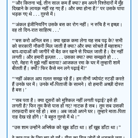
“‘और कितना भई, तीन साल कम हैं क्या? हम अपने रिश्तेदारों में मुँह
दिखाने के लायक़ नहीं रह गए हैं। और क्या होना है?’ पर उसके पापा
भड़क गए थे . . . ग़ुस्से में।
“‘अंकल इंजीनियरिंग उसके बस का रोग नहीं। न रुचि है न इच्छा।
वह तो दिन-रात साहित्य . . .’
“‘बस करो अनिल बस। क्या ख़ाक कमा लेगा यह सब पढ़ के? सभी
को सरकारी नौकरी मिल जाती है क्या? और क्या सोचते हैं महाशय?
बाप-दादाओं की जागीरें भी बैठ कर खाने से पिघल जाती है। देर नहीं
लगती। और हमारी इज़्ज़त . . . उसका क्या? क्या समझते हो . . .
प्रो. मेहरा ने मुझे नहीं बताया? आजकल रमा के घर में तुम्हारी शामें
बीतती हैं। क्यों? फिर कैसे मन लगे पढ़ाई में?’
“‘नहीं अंकल आप ग़लत समझ रहे हैं। हम तीनों ज्योयंट स्टडी करते
हैं उनके घर में। उनके माँ-पिताजी के सामने। वो हमारी अच्छी दोस्त
है बस।’
“‘सब पता है। क्या दूसरों को मुश्किल नहीं लगती पढ़ाई? इसे ही
लगती है? फिर तुम कैसे पास हो गए? नाटक है सब। तुम सब उसकी
तरफ़दारी कर रहे हो। बस। अब जाओ अपने घर। तुम्हारे माता-पिता
राह देख रहे होंगे।’ वे बहुत ग़ुस्से में थे।”
“उस शाम उन्होंने अभिषेक को ख़ूब डाँटा था। हाँ ख़ूब डाँटा था।”
वे कुछ पल के लिए चुप हो गईं। मीरा का दिल ज़ोरों से धड़कने लगा।