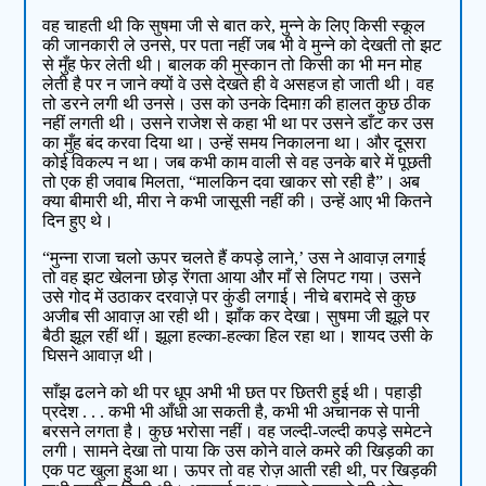
वह चाहती थी कि सुषमा जी से बात करे, मुन्ने के लिए किसी स्कूल
की जानकारी ले उनसे, पर पता नहीं जब भी वे मुन्ने को देखती तो झट
से मुँह फेर लेती थी। बालक की मुस्कान तो किसी का भी मन मोह
लेती है पर न जाने क्यों वे उसे देखते ही वे असहज हो जाती थी। वह
तो डरने लगी थी उनसे। उस को उनके दिमाग़ की हालत कुछ ठीक
नहीं लगती थी। उसने राजेश से कहा भी था पर उसने डाँट कर उस
का मुँह बंद करवा दिया था। उन्हें समय निकालना था। और दूसरा
कोई विकल्प न था। जब कभी काम वाली से वह उनके बारे में पूछती
तो एक ही जवाब मिलता, “मालकिन दवा खाकर सो रही है”। अब
क्या बीमारी थी, मीरा ने कभी जासूसी नहीं की। उन्हें आए भी कितने
दिन हुए थे।
“मुन्ना राजा चलो ऊपर चलते हैं कपड़े लाने,’ उस ने आवाज़ लगाई
तो वह झट खेलना छोड़ रेंगता आया और माँ से लिपट गया। उसने
उसे गोद में उठाकर दरवाज़े पर कुंडी लगाई। नीचे बरामदे से कुछ
अजीब सी आवाज़ आ रही थी। झाँक कर देखा। सुषमा जी झूले पर
बैठी झूल रहीं थीं। झूला हल्का-हल्का हिल रहा था। शायद उसी के
घिसने आवाज़ थी।
साँझ ढलने को थी पर धूप अभी भी छत पर छितरी हुई थी। पहाड़ी
प्रदेश . . . कभी भी आँधी आ सकती है, कभी भी अचानक से पानी
बरसने लगता है। कुछ भरोसा नहीं। वह जल्दी-जल्दी कपड़े समेटने
लगी। सामने देखा तो पाया कि उस कोने वाले कमरे की खिड़की का
एक पट खुला हुआ था। ऊपर तो वह रोज़ आती रही थी, पर खिड़की