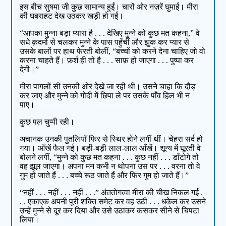
इस बीच सुषमा जी कुछ सामान्य हुईं। चारों ओर नज़रें घुमाईं। मीरा
की घबराहट देख उठकर खड़ी हो गईं।
“आपका मुन्ना बड़ा प्यारा है . . . देखिए मुन्ने को कुछ मत कहना,” वे
सधे क़दमों से चलकर मुन्ने के पास पहुँचीं और झुक कर प्यार से
उसके बालों पर हाथ फेरती बोलीं, “बच्चों को करने देना चाहिए जो वो
करना चाहते हैं। फ़र्श ही तो है . . . साफ़ हो जाएगा . . . पुष्पा कर
देगी।”
मीरा पागलों सी उनकी ओर देखे जा रही थी। उसने चाहा कि दौड़
कर जाए और मुन्ने को गोदी में छिपा ले पर उसके पाँव हिल भी न
पाए।
कुछ पल चुप्पी रही।
अचानक उनकी पुतलियाँ फिर से स्थिर होने लगीं थीं। चेहरा सर्द हो
गया। आँखें फैल गई। बड़ी-बड़ी लाल-लाल आँखें। शून्य में घूरती वे
बोलने लगीं, “मुन्ने को कुछ मत कहना . . . कुछ नहीं . . . डाँटोगे तो
वह झूल जाएगा। अपना मन कभी न थोपना उस पर . . . वरना तो वे
गुम हो जाते हैं . . . बच्चे रूठ जाते हैं और फिर गुम हो जाते हैं।”
“नहीं . . . नहीं . . . नहीं . . .” अंततोगत्वा मीरा की चीख निकल गई .
. . एकाएक अपनी पूरी शक्ति समेट कर वह उठी . . . धकेल कर उसने
उन्हें मुन्ने से दूर कर दिया और उसे उठाकर कसकर सीने से चिपटा
लिया।