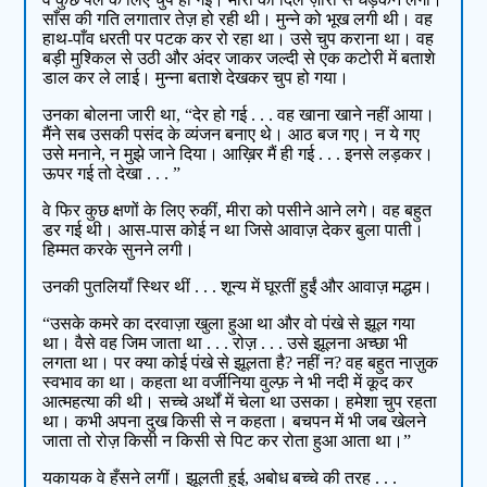
साँस की गति लगातार तेज़ हो रही थी। मुन्ने को भूख लगी थी। वह
हाथ-पाँव धरती पर पटक कर रो रहा था। उसे चुप कराना था। वह
बड़ी मुश्किल से उठी और अंदर जाकर जल्दी से एक कटोरी में बताशे
डाल कर ले लाई। मुन्ना बताशे देखकर चुप हो गया।
उनका बोलना जारी था, “देर हो गई . . . वह खाना खाने नहीं आया।
मैंने सब उसकी पसंद के व्यंजन बनाए थे। आठ बज गए। न ये गए
उसे मनाने, न मुझे जाने दिया। आख़िर मैं ही गई . . . इनसे लड़कर।
ऊपर गई तो देखा . . . ”
वे फिर कुछ क्षणों के लिए रुकीं, मीरा को पसीने आने लगे। वह बहुत
डर गई थी। आस-पास कोई न था जिसे आवाज़ देकर बुला पाती।
हिम्मत करके सुनने लगी।
उनकी पुतलियाँ स्थिर थीं . . . शून्य में घूरतीं हुईं और आवाज़ मद्धम।
“उसके कमरे का दरवाज़ा खुला हुआ था और वो पंखे से झूल गया
था। वैसे वह जिम जाता था . . . रोज़ . . . उसे झूलना अच्छा भी
लगता था। पर क्या कोई पंखे से झूलता है? नहीं न? वह बहुत नाज़ुक
स्वभाव का था। कहता था वर्जीनिया वुल्फ़ ने भी नदी में कूद कर
आत्महत्या की थी। सच्चे अर्थों में चेला था उसका। हमेशा चुप रहता
था। कभी अपना दुख किसी से न कहता। बचपन में भी जब खेलने
जाता तो रोज़ किसी न किसी से पिट कर रोता हुआ आता था।”
यकायक वे हँसने लगीं। झूलती हुई, अबोध बच्चे की तरह . . .