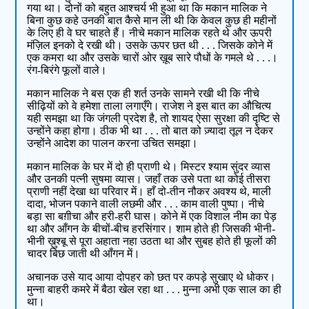
गया था। दोनों को बहुत आश्चर्य भी हुआ था कि मकान मालिक ने
बिना कुछ कहे उनकी बात कैसे मान ली थी कि केवल कुछ ही महीनों
के लिए ही वे घर चाहते हैं। नीचे मकान मालिक रहते थे और ऊपरी
मंज़िल इनको दे रखी थी। उसके ऊपर छत थी . . . जिसके कोने में
एक कमरा था और उसके चारों ओर ख़ूब सारे पौधों के गमले थे . . .।
रंग-बिरंगे फूलों वाले।
मकान मालिक ने बस एक ही शर्त उनके सामने रखी थी कि नीचे
सीढ़ियों को वे हमेशा ताला लगाएँगे। राजेश ने इस बात का औचित्य
यही समझा था कि जंगली प्रदेश है, तो शायद ऐसा सुरक्षा की दृष्टि से
उन्होंने कहा होगा। ठीक भी था . . . तो बात को ज़्यादा तूल न देकर
उन्होंने आदेश का पालन करना उचित समझा।
मकान मालिक के घर में दो ही प्राणी थे। मिस्टर श्याम सुंदर व्यास
और उनकी पत्नी सुषमा व्यास। जहाँ तक उसे पता था कोई तीसरा
प्राणी नहीं देखा था परिवार में। हाँ दो-तीन नौकर अवश्य थे, माली
दादा, भोजन पकाने वाली लछमी और . . . काम वाली पुष्पा। नीचे
बड़ा सा बग़ीचा और हरी-हरी घास। कोने में एक विशाल नीम का पेड़
था और आँगन के बीचों-बीच हरसिंगार। शाम होते ही जिसकी भीनी-
भीनी ख़ुश्बू से पूरा अहाता नहा उठता था और सुबह होते ही फूलों की
चादर बिछ जाती थी आँगन में।
अचानक उसे याद आया दोपहर को छत पर कपड़े सुखाए थे धोकर।
मुन्ना बाहरी कमरे में बैठा खेल रहा था . . . मुन्ना अभी एक साल का ही
था।