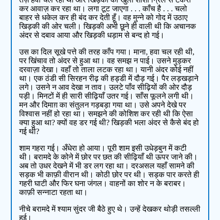
कर आवाज़ कर रहा था। लगा टूट जाएगा . . . काँच है . . . चलो
बाहर से धकेल कर ही बंद कर देती हूँ। वह मुन्ने को गोद में उठाए
खिड़की की ओर चली। खिड़की अभी छूने ही वाली थी कि अचानक
अंदर से दबाव आया और खिड़की धड़ाम से बन्द हो गई।
उस का दिल सूखे पत्ते की तरह काँप गया। माना, हवा चल रही थी,
पर खिंचाव तो अंदर से हुआ था। वह समझ न पाई। उसने मुड़कर
दरवाज़ा देखा। वहाँ तो ताला लटक रहा था। यानी अंदर कोई नहीं
था। एक ठंडी सी सिरहन रीढ़ की हड्डी में दौड़ गई। पैर लड़खड़ाने
लगे। उसने न आव देखा न ताव। उलटे पाँव सीढ़ियों की ओर दौड़
पड़ी। मिनटों में ही सारी सीढ़ियाँ उतर गई। साँस फूलने लगी थी।
मन और दिमाग़ का संतुलन गड़बड़ा गया था। उसे अपने देखे पर
विश्वास नहीं हो रहा था। समझने की कोशिश कर रही थी कि ऐसा
क्या हुआ था? क्यों वह डर गई थी? खिड़की भला अंदर से कैसे बंद हो
गई थी?
शाम गहरा गई। अँधेरा हो आया। पूरी शाम इसी उधेड़बुन में कटी
थी। बरामदे के कोने में छोर पर छत की सीढ़ियाँ थी ऊपर जाने की।
अब तो उधर देखने में भी डर लग रहा था। दरअसल यहाँ सामने की
सड़क भी काफ़ी वीरान थी। कोठी छोर पर थी। सड़क पार करते ही
गहरी घाटी और फिर घना जंगल। वाहनों का शोर न के बराबर।
काफ़ी सन्नाटा रहता था।
नीचे बरामदे में श्याम सुंदर जी बैठे हुए थे। उन्हें देखकर थोड़ी तसल्ली
हुई।