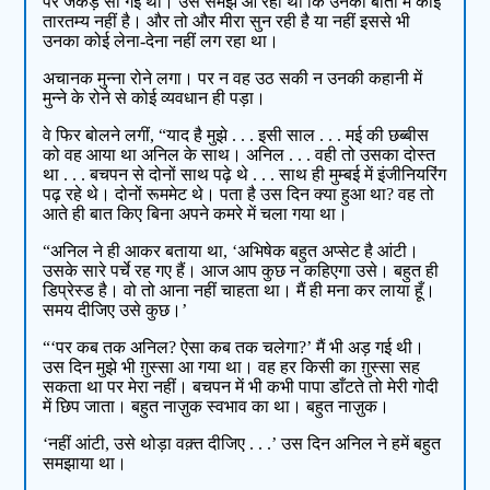
पर जकड़ सी गई थी। उसे समझ आ रहा था कि उनकी बातों में कोई
तारतम्य नहीं है। और तो और मीरा सुन रही है या नहीं इससे भी
उनका कोई लेना-देना नहीं लग रहा था।
अचानक मुन्ना रोने लगा। पर न वह उठ सकी न उनकी कहानी में
मुन्ने के रोने से कोई व्यवधान ही पड़ा।
वे फिर बोलने लगीं, “याद है मुझे . . . इसी साल . . . मई की छब्बीस
को वह आया था अनिल के साथ। अनिल . . . वही तो उसका दोस्त
था . . . बचपन से दोनों साथ पढ़े थे . . . साथ ही मुम्बई में इंजीनियरिंग
पढ़ रहे थे। दोनों रूममेट थे। पता है उस दिन क्या हुआ था? वह तो
आते ही बात किए बिना अपने कमरे में चला गया था।
“अनिल ने ही आकर बताया था, ‘अभिषेक बहुत अप्सेट है आंटी।
उसके सारे पर्चे रह गए हैं। आज आप कुछ न कहिएगा उसे। बहुत ही
डिप्रेस्ड है। वो तो आना नहीं चाहता था। मैं ही मना कर लाया हूँ।
समय दीजिए उसे कुछ।’
“‘पर कब तक अनिल? ऐसा कब तक चलेगा?’ मैं भी अड़ गई थी।
उस दिन मुझे भी ग़ुस्सा आ गया था। वह हर किसी का ग़ुस्सा सह
सकता था पर मेरा नहीं। बचपन में भी कभी पापा डाँटते तो मेरी गोदी
में छिप जाता। बहुत नाज़ुक स्वभाव का था। बहुत नाज़ुक।
‘नहीं आंटी, उसे थोड़ा वक़्त दीजिए . . .’ उस दिन अनिल ने हमें बहुत
समझाया था।