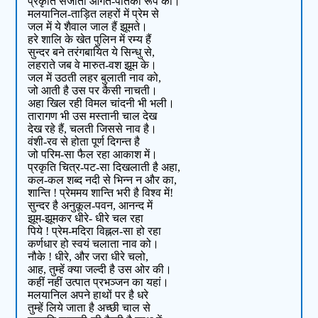
प्रकृति सजाती आगत-पतिका रूप को।
मलयानिल-ताड़ित लहरों में प्रेम से
जल में ये शैवाल जाल हैं झूमते।
हरे शालि के खेत पुलिन में रम्य हैं
सुन्दर बने तरंगबायित ये सिन्धु से,
लहराते जब वे मारुत-वश झूम के।
जल में उठती लहर बुलाती नाव को,
जो आती है उस पर कैसी नाचती।
अहा खिल रही विमल चांदनी भी भली।
तारागण भी उस मस्तानी चाल देख
देख रहे हैं, चलती जिससे नाव है।
वंशी-रव से होता पूर्ण दिगन्त है
जो परिम-सा फैल रहा आकाश में।
प्रकृति चित्र-पट-सा दिखलाती है अहा,
कल-कल शब्द नदी से भिन्न न और का,
शान्ति ! प्रेममय शान्ति भरी है विश्व में!
सुन्दर है अनुकूल-पवन, आनन्द में
झूम-झूमकर धीरे- धीरे चल रहा
पिये ! प्रेम-मदिरा विह्नल-सा हो रहा
कर्णधार हो स्वयं चलाता नाव को।
नौके ! धीरे, और जरा धीरे चलो,
आह, तुम्हें क्या जल्दी है उस ओर की।
कहीं नहीं उत्पात प्रभञ्जन का यहां।
मलयानिल अपने हाथों पर है धरे
तुम्हें लिये जाता है अच्छी चाल से