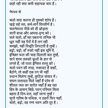
कहो रही क्या कमी सहायक चाप है।
नेपथ्य से
चलो सदा चलना ही तुमको श्रेय है।
खड़े रहो मत, कर्म-मार्ग विस्तीर्ण है।
चलनेवाला पीछे को ही छोड़ता
सारी बाधा और आपदा-वृन्द को।
चले चलो, हाँ मत घबराना तनिक भी
धूल नहीं यह पैरों में है लग रही
समझो, यही विभूति लिपटती है तुम्हें।
बढ़ो, बढ़ो, हाँ रुको नहीं इस भूमि में,
इंच्छित फल की चाह दिलाती बल तुम्हें,
सारे श्रम उसको फूलों के हार से
लगते हैं, जो पाता ईप्सित वस्तु को।
चलो पवन की तरह, रुकावट है कहाँ,
बैठोगे, तो कहीं एक पग भी नहीं
स्थान मिलेगा तुम्हें, कुटिल संसार में।
सघन लतादल मिले जहाँ हैं प्रेम से
शीतल जल का स्रोत जहाँ है बह रहा
हिम के आसन् बिछे, पवन् परिमल मिला
बहता है दिन-रात, वहाँ जाना तुम्हें !
सुनो ग्रीष्म के पथिक, न ठहरो फिर यहाँ;
चलो, बढ़ो, वह रम्य भवन अति दूर है।