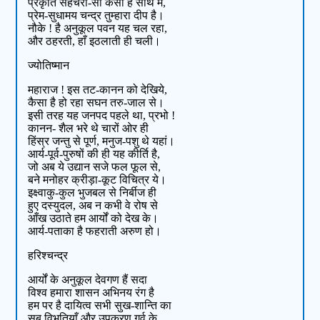
प्रकृति सहचरी-सी कैसी है साथ में,
प्रेम-सुधामय चन्द्र तुम्हारा दीप है।
नौके ! है अनुकूल पवन यह चल रहा,
और ठहरती, हाँ इठलाती ही चली।
ज्योतिष्मान
महाराज ! इस तट-कानन को देखिये,
कैसा है हो रहा सघन तरु-जाल से।
इसी तरह यह जनपद पहले था, प्रभो !
कानन- शैल भरे थे चारों ओर ही
हिंस्र जन्तु से पूर्ण, मनुज-पशु थे यहां।
आर्य-पूर्व-पुरुषों की ही यह कीर्ति है,
जो अब ये उद्यान सजे फल फूल से,
बने मनोहर क्रीड़ा-कूट विचित्र ये।
इक्ष्वाकु-कुल भुजबल से निर्बीज ही
हुए दस्युदल, अब न कभी वे रोष से
आँख उठाते हम आर्यों को देख के।
आर्य-पताका है फहराती अरुण हो।
हरिश्चन्द्र
आर्यों के अनुकूल देवगण हैं सदा
विश्व हमारा शासन अभिनय रंग है
हम पर है दायित्व सभी सुख-शान्ति का
सब विभूतियाँ और उपकरण गर्व के