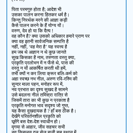
पिता परमगुरु होता है; आदेश भी
उसका पालन करना हितकर धर्म है।
किन्तु निरर्थक मरने की आज्ञा कड़ी
कैसे पालन करने के हैं योग्य यों।
वरुण, देव हो या कि दैत्य !
वह कौन है? क्या उसको अधिकार हमारे प्राण पर
क्या वह इतनी सार्वजनिक सम्पत्ति है
नहीं, नहीं, ‘वह मेरा है’ यह स्वत्त्व है
हम जब थे अज्ञान न थे कुछ जानते
सुख किसका है नाम, तरुणता वस्तु क्या,
प्रकृति प्रलोभन में न फँसे थे, पास की
वस्तु न यों आकर्षित करती थी हमें,
तभी क्यों न कर लिया क्रूर बलि-कर्म को
अहा स्वच्छ नभ नील, अरुण रवि-रश्मि की
सुन्दर माला पहन, मनोहर रूप में,
नव प्रभात का दृश्य सुखद है सामने
उसे बदलना नील तमिस्रा रात्रि से
जिसमें तारा का भी कुछ न प्रकाश है
प्रकृति मनोगत भाव सदृश्य जो गुप्त,
यह कैसा दुखदायक है ? हाँ बस ठीक है।
देखेंगे परिवर्तनशील प्रकृति को
घूमेंगे बस देश-देश स्वाधीन हो।
मृगया से आहार, जीव सहचर सभी
नव किसलय दल सेज सजी सब स्थान में