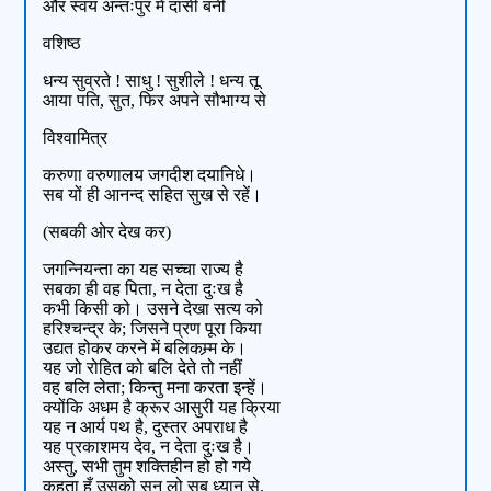
और स्वयं अन्तःपुर में दासी बनी
वशिष्ठ
धन्य सुव्रते ! साधु ! सुशीले ! धन्य तू
आया पति, सुत, फिर अपने सौभाग्य से
विश्वामित्र
करुणा वरुणालय जगदीश दयानिधे।
सब यों ही आनन्द सहित सुख से रहें।
(सबकी ओर देख कर)
जगन्नियन्ता का यह सच्चा राज्य है
सबका ही वह पिता, न देता दुःख है
कभी किसी को। उसने देखा सत्य को
हरिश्चन्द्र के; जिसने प्रण पूरा किया
उद्यत होकर करने में बलिकम्र्म के।
यह जो रोहित को बलि देते तो नहीं
वह बलि लेता; किन्तु मना करता इन्हें।
क्योंकि अधम है क्रूर आसुरी यह क्रिया
यह न आर्य पथ है, दुस्तर अपराध है
यह प्रकाशमय देव, न देता दुःख है।
अस्तु, सभी तुम शक्तिहीन हो हो गये
कहता हूँ उसको सुन लो सब ध्यान से,