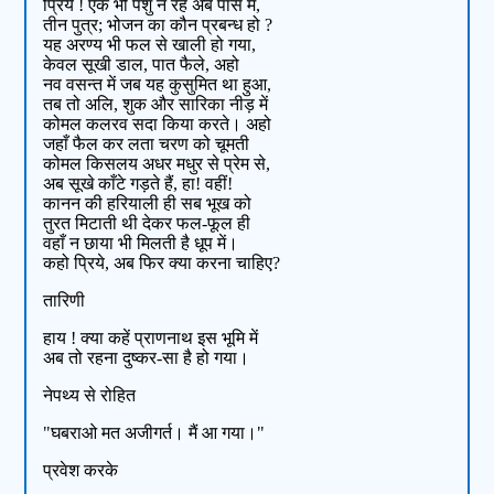
प्रिये ! एक भी पशु न रहे अब पास में,
तीन पुत्र; भोजन का कौन प्रबन्ध हो ?
यह अरण्य भी फल से खाली हो गया,
केवल सूखी डाल, पात फैले, अहो
नव वसन्त में जब यह कुसुमित था हुआ,
तब तो अलि, शुक और सारिका नीड़ में
कोमल कलरव सदा किया करते। अहो
जहाँ फैल कर लता चरण को चूमती
कोमल किसलय अधर मधुर से प्रेम से,
अब सूखे काँटे गड़ते हैं, हा! वहीं!
कानन की हरियाली ही सब भूख को
तुरत मिटाती थी देकर फल-फूल ही
वहाँ न छाया भी मिलती है धूप में।
कहो प्रिये, अब फिर क्या करना चाहिए?
तारिणी
हाय ! क्या कहें प्राणनाथ इस भूमि में
अब तो रहना दुष्कर-सा है हो गया।
नेपथ्य से रोहित
"घबराओ मत अजीगर्त। मैं आ गया।"
प्रवेश करके