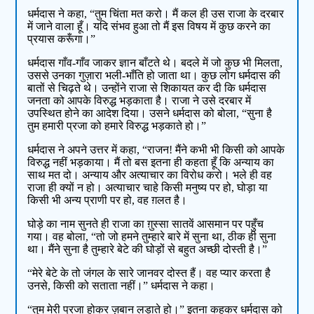
धर्मदास ने कहा, “तुम चिंता मत करो। मैं कल ही उस राजा के दरबार
में जाने वाला हूँ। यदि संभव हुआ तो मैं इस विषय में कुछ करने का
प्रयास करूँगा।”
धर्मदास गाँव-गाँव जाकर ज्ञान बाँटते थे। बदले में जो कुछ भी मिलता,
उससे उनका गुज़ारा भली-भाँति हो जाता था। कुछ लोग धर्मदास की
बातों से चिढ़ते थे। उन्होंने राजा से शिकायत कर दी कि धर्मदास
जनता को आपके विरुद्ध भड़काता है। राजा ने उसे दरबार में
उपस्थित होने का आदेश दिया। उसने धर्मदास को बोला, “सुना है
तुम हमारी प्रजा को हमारे विरुद्ध भड़काते हो।”
धर्मदास ने अपने उत्तर में कहा, “राजन! मैंने कभी भी किसी को आपके
विरुद्ध नहीं भड़काया। मैं तो बस इतना ही कहता हूँ कि अन्याय का
साथ मत दो। अन्याय और अत्याचार का विरोध करो। भले ही वह
राजा ही क्यों न हो। अत्याचार चाहे किसी मनुष्य पर हो, घोड़ा या
किसी भी अन्य प्राणी पर हो, वह ग़लत है।
घोड़े का नाम सुनते ही राजा का ग़ुस्सा सातवें आसमान पर पहुँच
गया। वह बोला, “तो जो हमने तुम्हारे बारे में सुना था, ठीक ही सुना
था। मैंने सुना है तुम्हारे बेटे की घोड़ों से बहुत अच्छी दोस्ती है।”
“मेरे बेटे के तो जंगल के सारे जानवर दोस्त हैं। वह प्यार करता है
उनसे, किसी को सताता नहीं।” धर्मदास ने कहा।
“तुम मेरी प्रजा होकर ज़बान लड़ाते हो।” इतना कहकर धर्मदास को