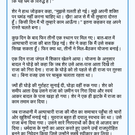
कि यह धर्म के विरुद्ध है।”
शेर ने हाथ जोड़कर कहा, “मुझसे ग़लती हो गई। मुझे अपनी शक्ति
पर घमंड नहीं करना चाहिए था। ख़ैर! आज से मैं भी तुम्हारा दोस्त
हूँ। किसी दिन मैं भी तुम्हारे काम आऊँगा।” इतना कहकर वह अपने
रास्ते चलते बना।
कुछ दिन के बाद फिर तीनों एक स्थान पर मिल गए। बात-बात में
अत्याचारी राजा की बात छिड़ गई। शेर ने कहा कि मैं उसे सबक
सिखा सकता हूँ। फिर क्या था, तीनों ने मिल-बैठकर योजना बनाई।
एक दिन राजा जंगल में शिकार खेलने आया। योजना के अनुसार
बादल ने घोड़े को कहा कि जब शेर उसे आस-पास आता दिखे तो
राजा को गिरा देना। राजा के घोड़े को तो पहले से ही राजा पर ग़ुस्सा
था। बिना वजह उस पर चाबुक चलाता रहता था।
ज्यों ही घोड़े की गुर्राहट सुनाई दी, घोड़ा वहीं रुक गया। शेर को
समीप आता देख उसने राजा को ज़मीन पर गिरा दिया और स्वयं
आकर बादल के पास खड़ा हो गया। शेर ने एक ही झटके में राजा का
काम तमाम कर दिया।
जब राजधानी में अत्याचारी राजा की मौत का समाचार पहुँचा तो चारों
ओर ख़ुशियाँ मनाई गई। युवराज बहुत ही दयालु स्वभाव का था। उसे
राजा बना दिया गया। उसने सारे निरपराधों को क़ैद से आज़ाद कर
दिया। धर्मदास के गुणों का आदर करते हुए उसने उन्हें राजपुरोहित
बनने का निवेदन किया जिसे उन्होंने सहर्ष स्वीकार कर लिया।