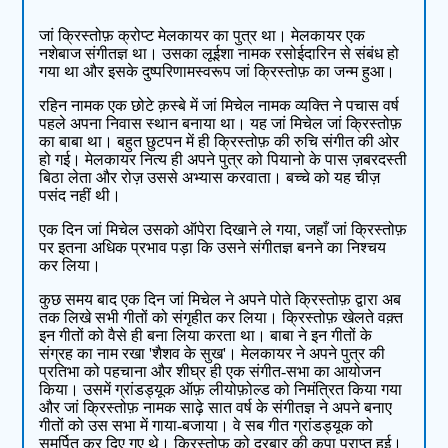
जां क्रिस्तोफ़ क्रोप्ट मेलकायर का पुत्र था। मेलकायर एक
नशेबाज संगीतज्ञ था। उसका लूईशा नामक रसोईदारिन से संबंध हो
गया था और इसके दुष्परिणामस्वरूप जां क्रिस्तोफ़ का जन्म हुआ।
रहिन नामक एक छोटे क़स्बे में जां मिचेल नामक व्यक्ति ने पचास वर्ष
पहले अपना निवास स्थान बनाया था। यह जां मिचेल जां क्रिस्तोफ़
का बाबा था। बहुत छुटपन में ही क्रिस्तोफ़ की रुचि संगीत की ओर
हो गई। मेलकायर नित्य ही अपने पुत्र को पियानो के पास ज़बरदस्ती
बिठा लेता और रोज़ उससे अभ्यास करवाता। बच्चे को यह चीज़
पसंद नहीं थी।
एक दिन जां मिचेल उसको ऑपेरा दिखाने ले गया, जहाँ जां क्रिस्तोफ़
पर इतना अधिक प्रभाव पड़ा कि उसने संगीतज्ञ बनने का निश्चय
कर लिया।
कुछ समय बाद एक दिन जां मिचेल ने अपने पोते क्रिस्तोफ़ द्वारा अब
तक लिखे सभी गीतों को संगृहीत कर लिया। क्रिस्तोफ़ खेलते वक़्त
इन गीतों को वैसे ही बना लिया करता था। बाबा ने इन गीतों के
संग्रह का नाम रखा 'शैशव के सुख'। मेलकायर ने अपने पुत्र की
प्रतिभा को पहचाना और शीघ्र ही एक संगीत-सभा का आयोजन
किया। उसमें ग्रांडड्यूक ऑफ़ लीयोफ़ोल्ड को निमंत्रित किया गया
और जां क्रिस्तोफ़ नामक साढ़े सात वर्ष के संगीतज्ञ ने अपने बनाए
गीतों को उस सभा में गाया-बजाया। वे सब गीत ग्रांडड्यूक को
समर्पित कर दिए गए थे। क्रिस्तोफ़ को दरबार की कृपा प्राप्त हुई।