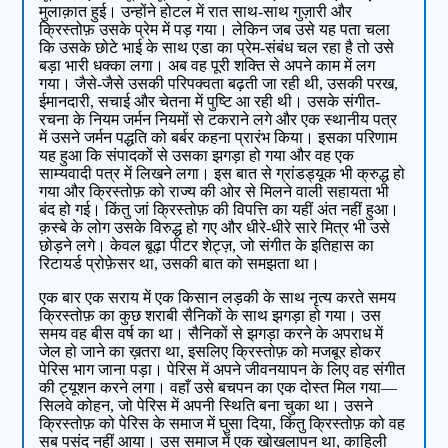
मुलाक़ात हुई। उन्होंने होटल में रात साथ-साथ गुज़ारी और
क्रिस्तोफ़ उसके प्रेम में पड़ गया। लेकिन जब उसे यह पता चला
कि उसके छोटे भाई के साथ एडा का प्रेम-संबंध चल रहा है तो उसे
बड़ा भारी धक्का लगा। अब वह पूरी शक्ति से अपने काम में लग
गया। जैसे-जैसे उसकी परिपक्वता बढ़ती जा रही थी, उसकी परख,
ईमानदारी, सचाई और चेतना में पुष्टि आ रही थी। उसके संगीत-
रचना के नियम जर्मन नियमों से टकराने लगे और एक स्थानीय पत्र
में उसने जर्मन पद्धति को बर्बर कहना प्रारंभ किया। इसका परिणाम
यह हुआ कि संपादकों से उसका झगड़ा हो गया और वह एक
साम्यवादी पत्र में लिखने लगा। इस बात से ग्रांडड्यूक भी क्रुद्ध हो
गया और क्रिस्तोफ़ को राज्य की ओर से मिलने वाली सहायता भी
बंद हो गई। किंतु जां क्रिस्तोफ़ की विपत्ति का यहीं अंत नहीं हुआ।
क़स्बे के लोग उसके विरुद्ध हो गए और धीरे-धीरे सारे मित्र भी उसे
छोड़ने लगे। केवल बूढ़ा पीटर शेट्ज़, जो संगीत के इतिहास का
रिटायर्ड प्रोफ़ेसर था, उसकी बात को समझता था।
एक बार एक सराय में एक किसान लड़की के साथ नृत्य करते समय
क्रिस्तोफ़ का कुछ शराबी सैनिकों के साथ झगड़ा हो गया। उस
समय वह बीस वर्ष का था। सैनिकों से झगड़ा करने के अपराध में
जेल हो जाने का ख़तरा था, इसलिए क्रिस्तोफ़ को मजबूर होकर
पेरिस भाग जाना पड़ा। पेरिस में अपने जीवनयापन के लिए वह संगीत
की ट्यूशन करने लगा। वहाँ उसे बचपन का एक दोस्त मिल गया—
सिलवे कोहन, जो पेरिस में अपनी स्थिति बना चुका था। उसने
क्रिस्तोफ़ को पेरिस के समाज में घुसा दिया, किंतु क्रिस्तोफ़ को वह
सब पसंद नहीं आया। उस समाज में एक खोखलापन था, काहिली