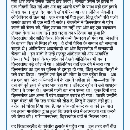
गया और उसने उससे विवाह कर लिया। उसको फ़्रांस के क़स्बे में
एक नौकरी मिल गई और अब वह अपनी पत्नी के साथ वहीं एक क़स्बे
में बस गया। कुछ दिन बाद वे लोग पेरिस आ गए। लेकिन जेक्लीन
ओलिवियर से ऊब गई। एक बच्चा भी पैदा हुआ, किंतु दोनों पति-पत्नी
उसके कारण भी एक नहीं हो सके। जेक्लीन ने क्रिस्तोफ़ से प्रेम
करने की चेष्टा की, किंतु उसका मन नहीं भरा और वह एक बदचलन
लेखक के साथ भाग गई। इस घटना का परिणाम यह हुआ कि
क्रिस्तोफ़ और ओलिवियर, जिनमें कभी वैमनस्य हो गया था, जेक्लीन
के कारण फिर से मित्र हो गए। वे दोनों पेरिस के समाज को समझना
चाहते थे। ओलिवियर आदर्शवादी था और क्रिस्तोफ़ में मानववादी
चेतना थी। इन बातों ने उन्हें मज़दूर आंदोलन की ओर आकर्षित
किया। 'मई दिवस' के प्रदर्शन को देखने ओलिवियर भी गया।
क्रिस्तोफ़ बड़े जोश में था। ओलिवियर वहाँ एक दंगे में मारा गया।
क्रिस्तोफ़ का इस पर पुलिस से झगड़ा हो गया, किंतु उसके मित्रों ने
उसे बचा लिया। उन्होंने उसे देश की सीमा के पार पहुँचा दिया। अब
वह एक बार फिर अधिकारी वर्ग के सामने भगोड़ा हो गया—जैसा कि
दस वर्ष पूर्व इधर से उधर भाग रहा था। डॉक्टर ब्रोन ने उसे आश्रय
दिया। वे जर्मन थे। उनकी पत्नी का नाम अन्ना था। कुछ दिनों बाद
क्रिस्तोफ़ और अन्ना में प्रेम-व्यवहार प्रारंभ हो गया। यद्यपि उन्होंने
बहुत चेष्टा की कि उस संबंध को तोड़ दें, किंतु वे सफल नहीं हुए।
ब्रोन को धोखा दिया गया है, यह सोच-सोचकर अन्ना को इस बात
का इतना मानसिक दुःख हुआ कि उसने अंत में आत्महत्या तक करने
की चेष्टा की। परिणामस्वरूप, क्रिस्तोफ़ वहाँ से निकल भागा।
वह स्विटजरलैंड के पर्वतीय इलाक़े में पहुँच गया। इस तरह वर्षों बीत