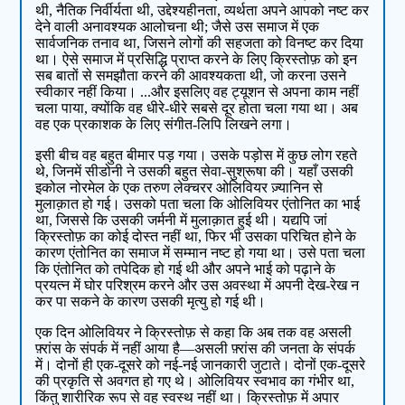
थी, नैतिक निर्वीर्यता थी, उद्देश्यहीनता, व्यर्थता अपने आपको नष्ट कर
देने वाली अनावश्यक आलोचना थी; जैसे उस समाज में एक
सार्वजनिक तनाव था, जिसने लोगों की सहजता को विनष्ट कर दिया
था। ऐसे समाज में प्रसिद्धि प्राप्त करने के लिए क्रिस्तोफ़ को इन
सब बातों से समझौता करने की आवश्यकता थी, जो करना उसने
स्वीकार नहीं किया। ...और इसलिए वह ट्यूशन से अपना काम नहीं
चला पाया, क्योंकि वह धीरे-धीरे सबसे दूर होता चला गया था। अब
वह एक प्रकाशक के लिए संगीत-लिपि लिखने लगा।
इसी बीच वह बहुत बीमार पड़ गया। उसके पड़ोस में कुछ लोग रहते
थे, जिनमें सीडोनी ने उसकी बहुत सेवा-सुश्रूषा की। यहाँ उसकी
इकोल नोरमेल के एक तरुण लेक्चरर ओलिवियर ज़्यानिन से
मुलाक़ात हो गई। उसको पता चला कि ओलिवियर एंतोनित का भाई
था, जिससे कि उसकी जर्मनी में मुलाक़ात हुई थी। यद्यपि जां
क्रिस्तोफ़ का कोई दोस्त नहीं था, फिर भी उसका परिचित होने के
कारण एंतोनित का समाज में सम्मान नष्ट हो गया था। उसे पता चला
कि एंतोनित को तपेदिक हो गई थी और अपने भाई को पढ़ाने के
प्रयत्न में घोर परिश्रम करने और उस अवस्था में अपनी देख-रेख न
कर पा सकने के कारण उसकी मृत्यु हो गई थी।
एक दिन ओलिवियर ने क्रिस्तोफ़ से कहा कि अब तक वह असली
फ़्रांस के संपर्क में नहीं आया है—असली फ़्रांस की जनता के संपर्क
में। दोनों ही एक-दूसरे को नई-नई जानकारी जुटाते। दोनों एक-दूसरे
की प्रकृति से अवगत हो गए थे। ओलिवियर स्वभाव का गंभीर था,
किंतु शारीरिक रूप से वह स्वस्थ नहीं था। क्रिस्तोफ़ में अपार