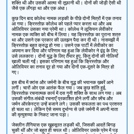
शक्ति थी और उसकी आत्मा भी तूफ़ानी थी। दोनों की जोड़ी ऐसी थी
जैसे एक लँगड़ा था और एक अंधा।
कुछ दिन बाद कोलेथ नामक लड़की के पीछे दोनों मित्रों में एक तनाव
आ गया। क्रिस्तोफ़ कोलेथ को पहले प्यार करता था और अब
ओलिवियर उसका नया प्रेमी था। कोलेथ ने लूसियन लेवीकोर
नामक एक व्यक्ति को बीच में लिया। यह क्रिस्तोफ़ का पुराना शत्रु
था और उसने एक प्रकार की उलझन पैदा कर दी थी। नासमझी में
क्रिस्तोफ़ बहुत क्रुद्ध हो गया। उसने एक पार्टी में लेवीकोर का
अपमान कर दिया और परिणाम यह हुआ कि लेवीकोर ने द्वंद्व के लिए
उसे ललकारा। दोनों युद्ध के लिए तैयार हुए, किंतु दोनों की गोलियाँ
ख़ाली चली गईं। इसका परिणाम यह हुआ कि क्रिस्तोफ़ और
ओलिवियर का तनाव दूर हो गया और दोनों एक-दूसरे के मित्र हो
गए।
इस बीच में फ़्रांस और जर्मनी के बीच युद्ध की भयानक ख़बरें आने
लगीं। चारों ओर एक आतंक फैल गया। जब कुछ शांति हुई,
क्रिस्तोफ़ रचनात्मक कार्य में दस गुनी शक्ति के साथ लग गया। अब
उसकी संगीत-संबंधी रचनाएँ प्रकाशित होने लगीं और फ़्रेंच और
जर्मन ऑरकेस्ट्रा उन्हें बजाने लगे। उसकी सफलता का पथ प्रशस्त
हो चला था। लेकिन ऐसे समय दुर्भाग्य से उसे जर्मनी में अपनी माता
की मृत्युशय्या के निकट जाना पड़ा।
जेक्लीन लैंगियास एक ख़ूबसूरत लड़की थी, जिसकी आदतें बिगड़
चुकी थीं और जो बहुत ही चपल थी। ओलिवियर उसके प्रेम में पड़