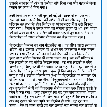
उसको सरकार की ओर से वज़ीफ़ा बाँध दिया गया और महल में बाजा
बजाने का काम भी मिल गया।
इन्हीं दिनों उसके बाबा की मृत्यु हो गई और आमदनी का एक ज़रिया
ख़त्म हो गया। उसके पिता की नशेबाजी भी अब और बढ़ गई।
परिणाम यह हुआ कि होब थियेटर के ऑरकेस्ट्रा में से उसे निकाल
दिया गया। शराब ने उसके पिता की नौकरी छुड़वा दी थी, अत: चौदह
वर्ष की अवस्था में ही वायलिन की केवल पहली धुन बजा पाने वाले
क्रिस्तोफ़ को सारा परिवार सँभालने का बोझ उठाना पड़ा।
क्रिस्तोफ़ के मामा का नाम गोटफ़्रीड था। वह सीधा-सादा ईमानदार
आदमी था। उसकी आमदनी के आधार पर क्रिस्तोफ़ ने एक जीवन-
दर्शन बनाया और उसको अपनाने की चेष्टा की। अब क्रिस्तोफ़
इधर-उधर संगीत सिखाने भी जाया करता था। एक धनी परिवार में
एक लड़की को वह संगीत सिखाने लगा। वह उस लड़की से प्रेम
करने लगा, किंतु लड़की ने उसका मज़ाक़ उड़ा दिया। इस बात से जां
क्रिस्तोफ़ को बहुत दुःख हुआ। कुछ ही दिन बाद उसके पिता की भी
मृत्यु हो गई। इसका परिणाम यह हुआ कि क्रिस्तोफ़ का मन राग-रंग
से उचाट खा गया और वह नीरस विशुद्धतावादी-सा बन गया। किंतु
फिर भी उसका मन इतनी नीरसता से अपने आपको बाँध नहीं सका
और कुछ दिनों में ही जां क्रिस्तोफ़ सेबीन नामक एक विधवा युवती के
प्रेम में फँस गया। किंतु इससे पूर्व कि वह प्रेम परिपक्व होता, बढ़ता,
सेबीन मर गई। इस घटना ने क्रिस्तोफ़ को बहुत ही विरक्त कर दिया
और वह देहात की ओर घूमने का शौक़ीन हो गया। दूर-दूर तक
घूमता। ऐसे ही घूमते-घूमते एक बार उसकी एडा नामक एक लड़की से