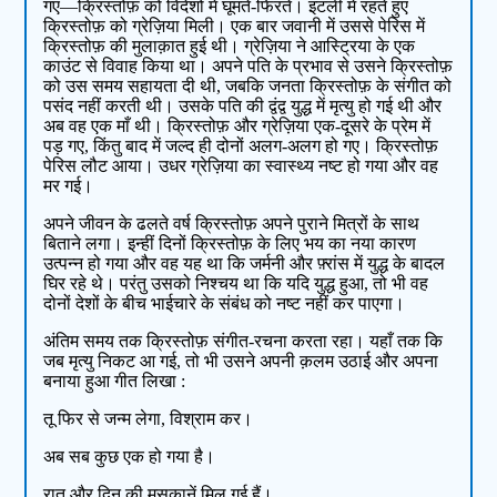
गए—क्रिस्तोफ़ को विदेशों में घूमते-फिरते। इटली में रहते हुए
क्रिस्तोफ़ को ग्रेज़िया मिली। एक बार जवानी में उससे पेरिस में
क्रिस्तोफ़ की मुलाक़ात हुई थी। ग्रेज़िया ने आस्ट्रिया के एक
काउंट से विवाह किया था। अपने पति के प्रभाव से उसने क्रिस्तोफ़
को उस समय सहायता दी थी, जबकि जनता क्रिस्तोफ़ के संगीत को
पसंद नहीं करती थी। उसके पति की द्वंद्व युद्ध में मृत्यु हो गई थी और
अब वह एक माँ थी। क्रिस्तोफ़ और ग्रेज़िया एक-दूसरे के प्रेम में
पड़ गए, किंतु बाद में जल्द ही दोनों अलग-अलग हो गए। क्रिस्तोफ़
पेरिस लौट आया। उधर ग्रेज़िया का स्वास्थ्य नष्ट हो गया और वह
मर गई।
अपने जीवन के ढलते वर्ष क्रिस्तोफ़ अपने पुराने मित्रों के साथ
बिताने लगा। इन्हीं दिनों क्रिस्तोफ़ के लिए भय का नया कारण
उत्पन्न हो गया और वह यह था कि जर्मनी और फ़्रांस में युद्ध के बादल
घिर रहे थे। परंतु उसको निश्चय था कि यदि युद्ध हुआ, तो भी वह
दोनों देशों के बीच भाईचारे के संबंध को नष्ट नहीं कर पाएगा।
अंतिम समय तक क्रिस्तोफ़ संगीत-रचना करता रहा। यहाँ तक कि
जब मृत्यु निकट आ गई, तो भी उसने अपनी क़लम उठाई और अपना
बनाया हुआ गीत लिखा :
तू फिर से जन्म लेगा, विश्राम कर।
अब सब कुछ एक हो गया है।
रात और दिन की मुसकानें मिल गई हैं।