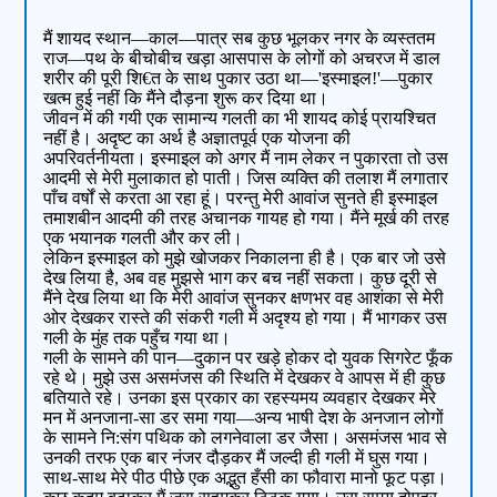
मैं शायद स्थान—काल—पात्र सब कुछ भूलकर नगर के व्यस्ततम
राज—पथ के बीचोबीच खड़ा आसपास के लोगों को अचरज में डाल
शरीर की पूरी शि€त के साथ पुकार उठा था—'इस्माइल!'—पुकार
खत्म हुई नहीं कि मैंने दौड़ना शुरू कर दिया था।
जीवन में की गयी एक सामान्य गलती का भी शायद कोई प्रायश्चित
नहीं है। अदृष्ट का अर्थ है अज्ञातपूर्व एक योजना की
अपरिवर्तनीयता। इस्माइल को अगर मैं नाम लेकर न पुकारता तो उस
आदमी से मेरी मुलाकात हो पाती। जिस व्यक्ति की तलाश मैं लगातार
पाँच वर्षों से करता आ रहा हूं। परन्तु मेरी आवांज सुनते ही इस्माइल
तमाशबीन आदमी की तरह अचानक गायह हो गया। मैंने मूर्ख की तरह
एक भयानक गलती और कर ली।
लेकिन इस्माइल को मुझे खोजकर निकालना ही है। एक बार जो उसे
देख लिया है, अब वह मुझसे भाग कर बच नहीं सकता। कुछ दूरी से
मैंने देख लिया था कि मेरी आवांज सुनकर क्षणभर वह आशंका से मेरी
ओर देखकर रास्ते की संकरी गली में अदृश्य हो गया। मैं भागकर उस
गली के मुंह तक पहुँच गया था।
गली के सामने की पान—दुकान पर खड़े होकर दो युवक सिगरेट फूँक
रहे थे। मुझे उस असमंजस की स्थिति में देखकर वे आपस में ही कुछ
बतियाते रहे। उनका इस प्रकार का रहस्यमय व्यवहार देखकर मेरे
मन में अनजाना-सा डर समा गया—अन्य भाषी देश के अनजान लोगों
के सामने नि:संग पथिक को लगनेवाला डर जैसा। असमंजस भाव से
उनकी तरफ एक बार नंजर दौड़कर मैं जल्दी ही गली में घुस गया।
साथ-साथ मेरे पीठ पीछे एक अद्भुत हँसी का फौवारा मानो फूट पड़ा।