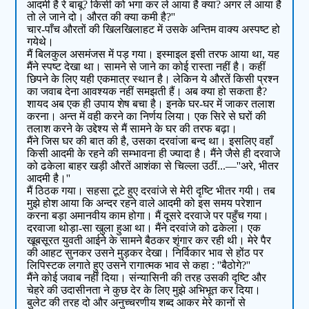
आदमी है रे बाबू? किसी को भगा कर ले आया है क्या? अगर ले आया है
तो ले जाने दो। औरत की क्या कमी है?''
चार-पाँच औरतों की खिलखिलाहट में उसके अन्तिम वाक्य अस्पष्ट हो
गयेथे।
मैं बिलकुल असमंजस में पड़ गया। इस्माइल इसी तरफ आया था, यह
मैंने स्पष्ट देखा था। सामने से जाने का कोई रास्ता नहीं है। कहीं
छिपने के लिए यही एकमात्र स्थान है। लेकिन ये औरतें किसी प्रश्न
का जवाब देना आवश्यक नहीं समझती हैं। अब क्या हो सकता है?
शायद अब एक ही उपाय शेष बचा है। इनके घर-घर में जाकर तलाश
करना। अन्त में वही करने का निर्णय लिया। एक सिरे से घरों की
तलाश करने के उद्देश्य से मैं सामने के घर की तरफ बढ़ा।
मैंने जिस घर की बात की है, उसका दरवांजा बन्द था। इसलिए वहाँ
किसी आदमी के रहने की सम्भावना ही ज्यादा है। मैंने जैसे ही दरवाजे
को ढकेला बाहर खड़ी औरतें आशंका से चिल्ला उठीं...—''अरे, भीतर
आदमी है।''
मैं ठिठक गया। सहसा टूटे हुए दरवांजे से मेरी दृष्टि भीतर गयी। तब
मुझे होश आया कि अन्दर रहने वाले आदमी को इस समय परेशान
करना बड़ा अमानवीय काम होगा। मैं दूसरे दरवाजे पर पहुँच गया।
दरवाजा थोड़ा-सा खुला हुआ था। मैंने दरवांजे को ढकेला। एक
खूबसूरत युवती आईने के सामने बैठकर शृंगार कर रही थी। मेरे पैर
की आहट सुनकर उसने मुड़कर देखा। निर्विकार भाव से होंठ पर
लिपिस्टक लगाते हुए उसने रागात्मक भाव से कहा : ''बैठोगे?''
मैंने कोई जवाब नहीं दिया। संन्यासिनी की तरह उसकी दृष्टि और
चेहरे की उदासीनता ने कुछ देर के लिए मुझे अभिभूत कर दिया।
बुलेट की तरह दो और अनुच्चरणीय शब्द आकर मेरे कानों से