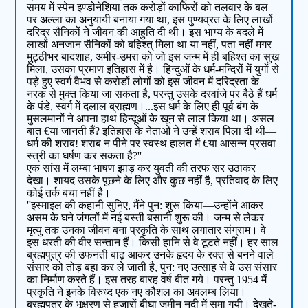
समय में स्पेन इण्डोनेशिया तक करोड़ों काफिरों को तलवार के बल
पर अल्ला का अनुयायी बनाया गया था, इस पुण्यव्रत के लिए लाखों
दरिद्र सैनिकों ने जीवन की आहुति दी थी। इस भाग्य के बदले में
लाखों अनजान सैनिकों को बहिश्त् मिला था या नहीं, पता नहीं मगर
मुट्ठीभर बादशाह, अमीर-उमरा को जो इस जन्म में ही बहिश्त का सुख
मिला, उसका प्रमाण इतिहास में है। हिन्दुओं के धर्म-मन्दिरों में युगों से
पड़े हुए स्वर्ग वैभव से करोडों लोगों को इस जीवन में दरिद्रता के
नरक से मुक्त किया जा सकता है, परन्तु उसके दरवांजे पर बैठे हैं धर्म
के पंडे, स्वर्ग में दलाल ब्राह्मण।...इस धर्म के लिए ही पूर्व बंग के
मुसलमानों ने अपना हाथ हिन्दूओं के खून से लाल किया था। असल
बात €या जानती हैं? इतिहास के नेताओं ने उन्हें शराब पिला दी थी—
धर्म की शराब! शराब न पीने पर स्वस्थ हालत में €या आसन्न प्रसवा
स्त्री का घर्षण कर सकता है?''
एक सांस में लम्बा भाषण झाड़ कर युवती की तरफ सर उठाकर
देखा। शायद उसके पूछने के लिए और कुछ नहीं है, प्रतिवाद के लिए
कोई तर्क बचा नहीं है।
''इस्माइल की कहानी सुनिए, मैंने पुन: शुरू किया—उन्होंने आकर
असम के घने जंगलों में नई बस्ती बसानी शुरू की। जन्म से लेकर
मृत्यु तक उनका जीवन बना प्रकृति के साथ लगातार संग्राम। वे
इस धरती की वीर सन्तान हैं। किसी हानि से वे टूटते नहीं। हर साल
ब्रह्मपुत्र की उफनती बाढ़ आकर उनके हृदय के रक्त से बनने वाले
संसार को तोड़ बहा कर ले जाती है, पुन: नए उत्साह से वे उस संसार
का निर्माण करते हैं। इस तरह बारह वर्ष बीत गये। परन्तु 1954 में
प्रकृति ने इनके विरुध्द एक नए कौशल का अवलम्ब लिया।
ब्रह्मपुत्र के भूक्षरण से हजारों बीघा जमीन नदी में समा गयी। देखते-