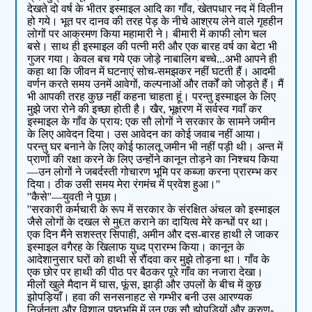
देखते दो वर्ष के भीतर इस्माइल आदि का गाँव, खेतपधार नद में विलीन
हो गये। भूत पर दानव की तरह पेड़ के नीचे आश्रय लेने वाले गृहहीन
लोगों पर आक्रमण किया महामारी ने। बीमारी में काफी लोग चल
बसे। साथ ही इस्माइल की पत्नी मरी और एक बारह वर्ष का बेटा भी
गुजर गया। केवल बच गये एक जोड़े नाबालिग बच्चे...अभी आपने ही
कहा था कि जीवन में घटनाएं सोच-समझकर नहीं घटती हैं। आदमी
वर्णन करते समय उनमें आवेगों, कल्पनाओं और तर्कों को जोड़ते हैं। मैं
भी आपकी तरह कुछ नहीं कहना चाहता हूं। परन्तु इस्माइल के लिए
मुझे जरा रोने की इच्छा होती है। खैर, भूक्षरण में सर्वस्व गवाँ कर
इस्माइल के गाँव के प्राय: एक सौ लोगों ने सरकार के सामने जमीन
के लिए आवेदन दिया। उस आवेदन का कोई जवाब नहीं आया।
परन्तु घर बनाने के लिए कोई फालतू जमीन भी नहीं पड़ी थी। अन्त में
प्राणों की रक्षा करने के लिए उन्होंने कानून तोड़ने का निश्चय किया
—उन लोगों ने जबर्दस्ती गोचारण भूमि पर कब्जा करना प्रारम्भ कर
दिया। ठीक उसी समय मेरा रंगमंच में प्रवेश हुआ।''
''कैसे''—युवती ने पूछा।
''सरकारी कर्मचारी के रूप में सरकार के संरक्षित अंचल को इस्माइल
जैसे लोगों के दखल से मु€त कराने का दायित्व मेरे कन्धों पर था।
एक दिन मैंने सशस्त्र सिपाही, अमीन और दस-बारह हाथी ले जाकर
इस्माइल वगैरह के खिलाफ युध्द प्रारम्भ किया। कानून के
आदेशानुसार घरों को हाथी से रौंदवा कर मुझे तोड़ना था। गाँव के
एक छोर पर हाथी की पीठ पर बैठकर पूरे गाँव का नजारा देखा।
मीलों खुले मैदान में घास, फूंस, झाड़ी और उपलों के बीच में कुछ
झोपड़ियाँ। हवा की सनसनाहट से गम्भीर बनी उस आरण्यक
निर्जनता और विशाल पृष्ठभूमि में उन एक सौ झोपड़ियों और करुण-