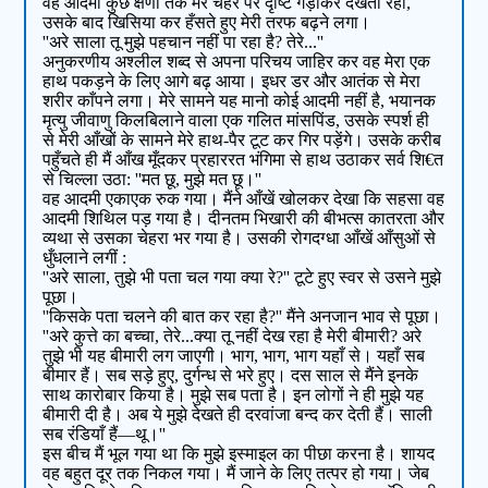
वह आदमी कुछ क्षणों तक मेरे चेहरे पर दृष्टि गड़ाकर देखता रहा,
उसके बाद खिसिया कर हँसते हुए मेरी तरफ बढ़ने लगा।
''अरे साला तू मुझे पहचान नहीं पा रहा है? तेरे...''
अनुकरणीय अश्लील शब्द से अपना परिचय जाहिर कर वह मेरा एक
हाथ पकड़ने के लिए आगे बढ़ आया। इधर डर और आतंक से मेरा
शरीर काँपने लगा। मेरे सामने यह मानो कोई आदमी नहीं है, भयानक
मृत्यु जीवाणु किलबिलाने वाला एक गलित मांसपिंड, उसके स्पर्श ही
से मेरी आँखों के सामने मेरे हाथ-पैर टूट कर गिर पड़ेंगे। उसके करीब
पहुँचते ही मैं आँख मूँदकर प्रहाररत भंगिमा से हाथ उठाकर सर्व शि€त
से चिल्ला उठा: ''मत छू, मुझे मत छू।''
वह आदमी एकाएक रुक गया। मैंने आँखें खोलकर देखा कि सहसा वह
आदमी शिथिल पड़ गया है। दीनतम भिखारी की बीभत्स कातरता और
व्यथा से उसका चेहरा भर गया है। उसकी रोगदग्धा आँखें आँसुओं से
धुँधलाने लगीं :
''अरे साला, तुझे भी पता चल गया क्या रे?'' टूटे हुए स्वर से उसने मुझे
पूछा।
''किसके पता चलने की बात कर रहा है?'' मैंने अनजान भाव से पूछा।
''अरे कुत्ते का बच्चा, तेरे...क्या तू नहीं देख रहा है मेरी बीमारी? अरे
तुझे भी यह बीमारी लग जाएगी। भाग, भाग, भाग यहाँ से। यहाँ सब
बीमार हैं। सब सड़े हुए, दुर्गन्ध से भरे हुए। दस साल से मैंने इनके
साथ कारोबार किया है। मुझे सब पता है। इन लोगों ने ही मुझे यह
बीमारी दी है। अब ये मुझे देखते ही दरवांजा बन्द कर देती हैं। साली
सब रंडियाँ हैं—थू।''
इस बीच मैं भूल गया था कि मुझे इस्माइल का पीछा करना है। शायद
वह बहुत दूर तक निकल गया। मैं जाने के लिए तत्पर हो गया। जेब