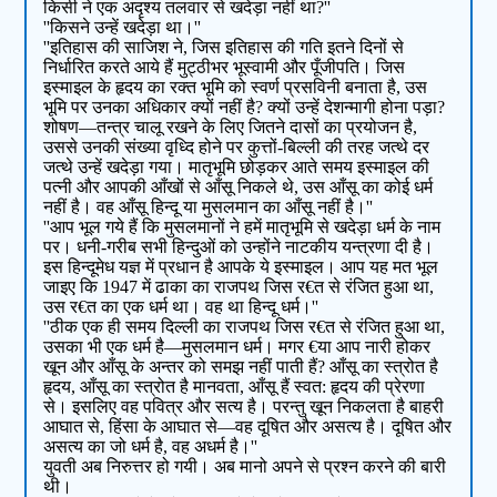
किसी ने एक अदृश्य तलवार से खदेड़ा नहीं था?''
''किसने उन्हें खदेड़ा था।''
''इतिहास की साजिश ने, जिस इतिहास की गति इतने दिनों से
निर्धारित करते आये हैं मुट्ठीभर भूस्वामी और पूँजीपति। जिस
इस्माइल के हृदय का रक्त भूमि को स्वर्ण प्रसविनी बनाता है, उस
भूमि पर उनका अधिकार क्यों नहीं है? क्यों उन्हें देशन्मागी होना पड़ा?
शोषण—तन्त्र चालू रखने के लिए जितने दासों का प्रयोजन है,
उससे उनकी संख्या वृध्दि होने पर कुत्तों-बिल्ली की तरह जत्थे दर
जत्थे उन्हें खदेड़ा गया। मातृभूमि छोड़कर आते समय इस्माइल की
पत्नी और आपकी आँखों से आँसू निकले थे, उस आँसू का कोई धर्म
नहीं है। वह आँसू हिन्दू या मुसलमान का आँसू नहीं है।''
''आप भूल गये हैं कि मुसलमानों ने हमें मातृभूमि से खदेड़ा धर्म के नाम
पर। धनी-गरीब सभी हिन्दुओं को उन्होंने नाटकीय यन्त्रणा दी है।
इस हिन्दूमेध यज्ञ में प्रधान है आपके ये इस्माइल। आप यह मत भूल
जाइए कि 1947 में ढाका का राजपथ जिस र€त से रंजित हुआ था,
उस र€त का एक धर्म था। वह था हिन्दू धर्म।''
''ठीक एक ही समय दिल्ली का राजपथ जिस र€त से रंजित हुआ था,
उसका भी एक धर्म है—मुसलमान धर्म। मगर €या आप नारी होकर
खून और आँसू के अन्तर को समझ नहीं पाती हैं? आँसू का स्त्रोत है
हृदय, आँसू का स्त्रोत है मानवता, आँसू हैं स्वत: हृदय की प्रेरणा
से। इसलिए वह पवित्र और सत्य है। परन्तु खून निकलता है बाहरी
आघात से, हिंसा के आघात से—वह दूषित और असत्य है। दूषित और
असत्य का जो धर्म है, वह अधर्म है।''
युवती अब निरुत्तर हो गयी। अब मानो अपने से प्रश्न करने की बारी
थी।