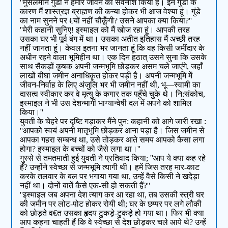
''मुसलमान गुंडो ने हमारे जीवन का सर्वनाश किया है। इन गुंडों के
कारण मैं शास्त्रज्ञ ब्राह्मण की कन्या होकर भी आज वेश्या हूं। गुंडे
का नाम सुनने पर €यों नहीं चौकूँगी? उसने आपका क्या किया?''
''मेरी कहानी सुनिए! इस्माइल को मैं खोज रहा हूं। आपकी तरह
उसका घर भी पूर्व बंग में था। उसका अतीत इतिहास मैं अच्छी तरह
नहीं जानता हूं। केवल इतना भर जानता हूं कि वह किसी जमींदार के
अधीन रहने वाला भूमिहीन था। एक दिन हठात् उसने सुना कि उसके
साथ सैकड़ों कृषक अपनी जन्मभूमि छोड़कर असम चले जाएंगे, जहाँ
लाखों बीघा जमीन अनाधिकृत होकर पड़ी है। अपनी जन्मभूमि में
जीवन-निर्वाह के लिए अंजुलि भर भी जमीन नहीं थी, भू—स्वामी का
दासत्व स्वीकार कर वे मृत्यु के कगार तक पहुँचे चुके थे। नि:संकोच,
इस्माइल ने भी उस देशन्मार्गी भाग्यान्वेषी दल में अपने को शामिल
किया।''
युवती के चेहरे पर दृष्टि गड़ाकर मैंने पुन: कहानी को आगे जारी रखा :
''आपको स्वयं अपनी मातृभूमि छोड़कर आना पड़ा है। जिस जमीन से
आपका गहरा सम्बन्ध था, उसे तोड़कर आते समय आपको कैसा लगा
होगा? इस्माइल के बच्चों को जैसे लगा था।''
गुस्से से तमतमाती हुई युवती ने प्रतिवाद किया; ''आप ये क्या कह रहे
हैं? उन्होंने स्वेच्छा से जन्मभूमि त्यागी थी। हमें जिस तरह मार-काट
करके तलवार के बल पर भगाया गया था, उन्हें वैसे किसी ने खदेड़ा
नहीं था। दोनों बातें कैसे एक-सी हो सकती हैं?''
''इस्माइल जब अपना देश त्याग कर आ रहा था, तब उसकी स्त्री घर
की जमीन पर लोट-पोट होकर रोयी थी; घर के छप्पर पर लगे लौकी
को छोड़ते व€त उसका हृदय टुकड़े-टुकड़े हो गया था। फिर भी क्या
आप कहना चाहती हैं कि वे स्वेच्छा से देश छोड़कर चले आये थे? उन्हें