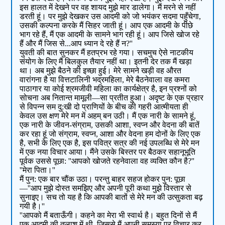
इस हालत में देखने पर वह शायद मुझे मार डालेगा। मैं मरने से नहीं
डरती हूं। पर मुझे देखकर उस आदमी को जो भयंकर सदमा पहुँचेगा,
उसकी कल्पना करके मैं सिहर जाती हूं। आप एक आदमी के पीछे
भाग रहे हैं, मैं एक आदमी के सामने भाग रही हूं। आप जिसे खोज रहे
हैं और मैं जिस से...आप ध्यान दे रहे हैं न?''
युवती की बात सुनकर मैं हतप्रभ रहे गया। सचमुच ऐसे नाटकीय
संयोग के लिए मैं बिलकुल तैयार नहीं था। इतनी देर तक मैं खड़ा
था। अब मुझे बैठने की इच्छा हुई। मेरे सामने खड़ी वह औरत
वारांगना है या वित्तटालिनी भद्रमहिला, मेरे बैठनेवाला वह कमरा
पाठागार या कोई श्रमजीवी महिला का कार्यक्षेत्र है, इन प्रश्नों को
सोचना अब नितान्त मामूली—सा प्रतीत हुआ। अदृष्ट के एक प्रहार
से विपन्न सम दु:खी दो प्राणियों के बीच की गहरी आत्मीयता ही
केवल उस क्षण मेरे मन में अहम् बन उठी। मैं एक नारी के सामने हूं,
एक नारी के जीवन-संग्राम, उसकी आशा, स्वप्न और वेदना की बातें
कर रहा हूं जो संग्राम, स्वप्न, आशा और वेदना हम दोनों के लिए एक
है, सभी के लिए एक है, इस पवित्र सत्र की नई उपलब्धि से मेरे मन
में एक नया विचार आया। मैंने उसके बिस्तर पर बैठकर सहानूभूति
पूर्वक उससे पूछा: ''आपको खोजते रहनेवाला वह व्यक्ति कौन है?''
''मेरा पिता।''
मैं पुन: एक बार चौंक उठा। परन्तु बाहर सहज होकर पुन: पूछा
—''आप मुझे दोस्त समझिए और अपनी पूरी कथा मुझे विस्तार से
सुनाइए। सच तो यह है कि आपकी बातों से मेरे मन की उत्सुकता बढ़
गयी है।''
''आपको मैं बताऊँगी। कहने का मेरा भी स्वार्थ है। बहुत दिनों से मैं
एक आदमी की तलाश में थी, जिससे मैं अपनी समस्या पर विचार कर