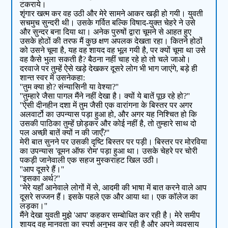
टकराये।
शृंगार खत्म कर वह उठी और मेरे सामने आकर खड़ी हो गयी। युवती
सचमुच सुन्दरी थी। उसके गर्वित बल्कि विषाद-युक्त चेहरे ने उसे
और सुन्दर बना दिया था। अनेक पुरुषों द्वारा चूमने से आहत हुए
उसके होठों की तरफ मैं कुछ क्षण अपलक देखता रहा। कितने होठों
को उसने चूमा है, यह वह शायद वह भूल गयी है, पर क्यों चूमा था उसे
वह कैसे भुला सकती है? बैठना नहीं चाह रहे हो तो चले जाओ।
दरवाजे पर तुम्हें ऐसे खड़े देखकर दूसरे लोग भी भाग जाएंगे, बड़े ही
शान्त स्वर में उसनेकहा:
''तुम क्या हो? संन्यासिनी या वेश्या?''
''तुम्हारे जैसा पागल मैंने नहीं देखा है। क्यों ये बातें पूछ रहे हो?''
''ऐसी दीनहीन दशा में तुम जैसी एक वारांगना के बिस्तर पर अगर
अलवार्टो का उपन्यास पड़ा हुआ हो, और अगर यह निश्चित हो कि
उसकी पाठिका तुम्हें छोड़कर और कोई नहीं है, तो तुम्हारे साथ दो
पल अच्छी बातें क्यों न की जाएँ?''
मेरी बात सुनने पर उसकी दृष्टि बिस्तर पर पड़ी। बिस्तर पर मोरविया
का उपन्यास 'वूमन ऑफ रोम' पड़ा हुआ था। उसके चेहरे पर चोरी
पकड़ी जानेवाली एक सहज मुस्कराहट खिल उठी।
''आप दूसरे हैं।''
''इसका अर्थ?''
''मेरे यहाँ आनेवाले लोगों में से, आदमी की भाषा में बात करने वाले आप
दूसरे सज्जन हैं। इसके पहले एक और आया था। एक कॉलेज का
लड़का।''
मैंने देखा युवती मुझे 'आप' कहकर सम्बोधित कर रही है। मेरे समीप
शायद वह मानवता का स्पर्श अनुभव कर रही है और अपने व्यवसाय