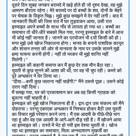
दूसरे दिन सुबह जगकर बरामदे में खड़े होते ही जो दृश्य देखा, वह मुझे
आमरण बौराता रहेगा। मेरे बरामदे पर दो बच्चों के शव, दोनों के चेहरे
पर चेचक के विकृत चिह्न। मुझे कुछ समझने में देर नहीं लगी। बाद में
जानकारी मिली की जिस रात मैं घर तुड़वाकर आया, उसी रात
इस्माइल अपने बच्चों के साथ गाँव से लापता हो गया था। बच्चों का
समाचार तो धीरे-धीरे सबको मिल गया, परन्तु इस्माइल के बारे में आज
भी कोई नहीं जानता है। जानने का प्रयोजन भी €यों किसी को हो।
मगर मुझे उसे खोज निकालना होगा। मानव के बनाये पाशविक कानून
और शासन तन्त्र की ओर से मानवता के नाम पर उसके सामने मुझे
क्षमा याचना करनी होगी। नहीं तो मरकर भी मुझे शान्ति नहीं
मिलेगी।''
इस्माइल की कहानी समाप्त कर मैं कुछ देर तक मौन बैठा रहा।
युवती से कुछ सुनने की आशा की थी, पर वह भी चुप रही। कमरे को
पूरे अन्धकार ने घेर लिया था।
''दीया—बत्ती कुछ जलाना नहीं चाहेंगी?'' मैंने उससे पूछा। उसने कोई
उत्तर नहीं दिया।
मैं समझ गया, घर को प्रकाशमान कर अब वह किसी ग्राहक को
बुलाना नहीं चाहती है।
इस्माइल को मुझे खोज निकालना ही है। द्वार-द्वार उस संकल्प को मैंने
दोहराया। परन्तु एकाएक अन्धकार में निश्चल होकर बैठी उस युवती
का विचार मुझे परेशान करने लगा। मैं एक आदमी के पीछे-पीछे भाग
रहा हूं और वह एक आदमी के आगे-आगे दौड़ रही है। मैं खोजने आया
था इस्माइल को। रास्ते में भेंट हो गयी इस वेश्या युवती से। खोज
रहा था इस्माइल का समाचार, मिला अन्नदाशरण मुखर्जी का