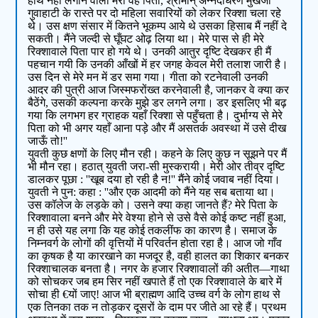
हाथ नहीं लगाने वाला मेरा वह पिता, श्रीमान् अन्नदाधरण मुखर्जी
गुवाहाटी के रास्ते पर दो महिला सवारियों को लेकर रिक्शा चला रहे
थे। उस क्षण संसार में कितने भूकम्प आये थे उसका हिसाब मैं नहीं दे
सकती। मैंने जल्दी से घूँघट ओढ़ लिया था। मेरे पास से ही मेरे
रिक्शावाले पिता पार हो गये थे। उनकी आतुर दृष्टि देखकर ही मैं
पहचान गयी कि उनकी आँखों में हर जगह केवल मेरी तलाश जारी है।
उस दिन से मेरे मन में डर समा गया। गीता को रटनेवाली उनकी
आदर की पुत्री आज जिस्मफरोंख्त करनेवाली है, जानकर वे क्या कर
बैठेंगे, उसकी कल्पना करके मुझे डर लगने लगा। डर इसलिए भी बढ़
गया कि लगभग हर ग्राहक यहाँ रिक्शा से पहुँचता है। दुर्भाग्य से मेरे
पिता को भी अगर यहाँ आना पड़े और मैं असतर्क अवस्था में उसे दीख
जाऊँ तो!''
युवती कुछ क्षणों के लिए मौन रही। कहने के लिए कुछ न सूझने पर मैं
भी मौन रहा। हठात् युवती जरा-सी मुस्करायी। मेरी ओर तीव्र दृष्टि
डालकर पूछा : ''खूब दया हो रही है न!'' मैंने कोई जवाब नहीं दिया।
युवती ने पुन: कहा : ''और एक आदमी को मैंने यह सब बताया था।
उस कॉलेज के लड़के को। उसने क्या कहा जानते हैं? मेरे पिता के
रिक्शावाला बनने और मेरे वेश्या होने से उसे वैसे कोई कष्ट नहीं हुआ,
न ही उसे यह लगा कि यह कोई तकलींफ का कारण है। समाज के
निम्नवर्ग के लोगों की वृत्तियों में परिवर्तन होता रहा है। आज जो गाँव
का कृषक है या कारखाने का मजदूर है, वही हालत का शिकार बनकर
रिक्शाचालक बनता है। नगर के हजार रिक्शावालों की अतीत—गाथा
को सोचकर जब हम सिर नहीं खपाते हैं तो एक रिक्शावाले के बारे में
सोचा ही €यों जाए! आज भी ब्राह्मण आदि उच्च वर्ग के लोग हाथ से
एक तिनका तक न तोड़कर दूसरों के दाम पर जीते आ रहे हैं। प्रथम