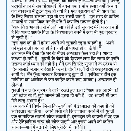
अवस्था में उस श्रम—विमुखता का कारण ज्ञान—साधना था। परन्तु
परवर्ती काल में सब धोखाधड़ी में बदल गया। पाँच हजार वर्षों के बाद
वर्ण-व्यवस्था में टूटन शुरू हो गयी है। एक ब्राह्मण को भी अगर पेट
के लिए रिक्शा चलाना पड़ा तो वह अच्छी बात है। इस तरह के कठिन
आघातों से सामाजिक मन:स्थिति में क्रान्ति उत्पन्न होती है।''
''आप जिस भावावेग से बोलती जा रही हैं उसे सुनकर मेरी धारणा बनी
है कि शायद आपके पिता के रिक्शावाला बनने में आप भी एक प्रकार
से सुखी है।''
''इस बात को ही मैं हमेशा अपने को सुनाती रहना चाहती हूं। अपने
को मुझे कठोर बनाना ही है। नहीं तो पागल हो जाऊँगी।''
अचानक मैंने देखा कि घर के भीतर अन्धकार फैल रहा है। शायद
सन्ध्या हो गयी है। युवती के चेहरे को देखकर लगा कि समय के प्रति
उसका कोई ध्यान ही नहीं है। मैंने एक सिगरेट सुलगाने के उद्देश्य से
दियासलाई जलाकर देखा कि उसके दोनों गालों से दो अश्रुधाराएं बह
आयी है। मैंने फूँक मारकर दियासलाई बुझा दी। प्रतिकार हीन इस
मर्मपीड़ा को आलोक से जग जाहिर करने क्या फायदा। अन्धकार ही
ठीक है।
युवती ने बात के क्रम को जारी रखते हुए कहा : ''आप उस आदमी को
€यों खोज रहे हैं, मुझे जानने की इच्छा हो रही है। वह आदमी भी क्या
मेरी तरह अभागा है?''
अचानक मैंने निर्णय लिया कि युवती को मैं इस्माइल की कहानी को
सविस्तार बताऊँगा। अपने पिता को रिक्शावाला बनने में जो युवती
एक सामाजिक तात्पर्य खोज सकती है, इस्माइल की कहानी में वह एक
और ऐतिहासिक सत्य को खोज पाएगी और इससे अपने को कठिन
साधन—मार्ग में बढ़ने के लिए प्रेरित भी करेगी।