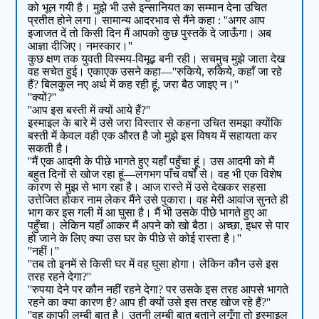
को भूल गयी है। मुझे भी उसे इन्सानियत का सम्मान देना उचित
प्रतीत होने लगा। सामान्य आदरभाव से मैंने कहा : ''अगर आप
इजाजत दें तो किसी दिन मैं आपको कुछ पुस्तकें दे जाऊँगा। अब
आज्ञा दीजिए। नमस्कार।''
कुछ क्षण तक युवती विस्मय-विमूढ़ बनी रही। सचमुच मुझे जाता देख
वह सचेत हुई। एकाएक उसने कहा—''रुकिये, रुकिये, कहाँ जा रहे
हैं? बिलकुल नए अर्थ में कह रही हूं, जरा बैठ जाइए न।''
''क्यों?''
''आप इस बस्ती में क्यों आये हैं?''
इस्माइल के बारे में उसे जरा विस्तार से कहना उचित समझा क्योंकि
बस्ती में केवल वही एक औरत है जो मुझे इस विषय में सहायता कर
सकती है।
''मैं एक आदमी के पीछे भागते हुए यहाँ पहुँचा हूं। उस आदमी को मैं
बहुत दिनों से खोज रहा हूं—लगभग पाँच वर्षों से। वह भी एक विशेष
कारण से मुझ से भाग रहा है। आज रास्ते में उसे देखकर सहसा
उत्तेजित होकर नाम लेकर मैंने उसे पुकारा। वह मेरी आवांज सुनते ही
भाग कर इस गली में आ घुसा है। मैं भी उसके पीछे भागते हुए आ
पहुँचा। लेकिन यहाँ आकर मैं अपने को खो बैठा। अच्छा, इधर से पार
हो जाने के लिए क्या उस घर के पीछे से कोई रास्ता है।''
''नहीं।''
''तब तो इनमें से किसी घर में वह घुसा होगा। लेकिन कौन उसे इस
तरह रहने देगा?''
''रुपया देने पर कौन नहीं रहने देगा? पर उसके इस तरह आपसे भागते
रहने का क्या कारण है? आप ही क्यों उसे इस तरह खोज रहे हैं?''
''वह काफी लम्बी बात है। उतनी लम्बी बात बताने लगूँगा तो इस्माइल