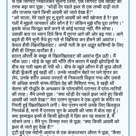
से एक सिगरेट निकालकर सुलगा लिया, एक सिगरेट उस व्य़ॅक़्टि की
तरफ बढ़ा कर पूछा : ''थोड़ी देर पहले इधर से एक लम्बी दाढ़ी वाले
और पाजामा पहने किसी आदमी को जाते देखा है?''
''अरे साला, मेरे रहते हुए तू दूसरे आदमी को क्यों खोजता है रे? इस
गली में मुझसे जानकार और कौन है रे? लेकिन मुझे पाँच पूरा लगेगा।''
इसके साथ फिजूल बातें करने से कोई फायदा नहीं, मैंने सोचा।
उसकी बात पर ध्यान दिये बिना मैं तुरन्त आगे की ओर बढ़ गया। आगे
बढ़ते ही मैंने सुनी रुँधे हुए गले से खिसिया कर हँसने की आवांज।
केवल हँसी-खिलखिलाहट। अन्धी गली के इन अद्भुत बाशिन्दों के लिए
हँसी ही लिंगुवा-फ्राँका है।
हठात् औरतों के समूह से खिलखिलाहट की आवांज गूँज उठी। मैं
चौंक उठा। घोड़े के खुर की भाँति तीन कतार में खड़ी झोपड़ियों के
बीच वह गली खत्म हो गयी थी। बीच के खुले आँगन में ही कुछ औरतें
बीड़ी फूँकती हुई खड़ी थीं। उनके भावहीन चेहरे पर घने शृंगार का
लेप, उनके शरीर अथवा वस्त्रों से निकलती विकृत गन्ध और उससे
भी अधिक सस्ती संगम-पीडित देह की मिश्रित गन्ध, वे खड़ी थीं
चेतना की गोधूलि के अन्धकार के प्रेताकीर्ण-प्रान्तर में प्रेत-नारियों
की तरह। मैंने उनसे पूछा : ''क्या थोड़ी देर पहले इधर जाते हुए किसी
आदमी को जाते देखा?'' मेरा प्रश्न सुनकर वे एक-दूसरे के शरीर पर
गिरती हुई खिलखिलाने लगीं। मेरा प्रश्न मानो उनके लिए बिलकुल
निरर्थक है, मानो मैं प्रस्तर युग के आदमी की भाषा में बोल रहा हूं।
क्या इस्माइल इनमें से किसी झोपड़ी में छिप कर रह सकता है, मैं
सोचने लगा। मैंने पुन: विनम्र स्वर से पूछा: ''क्या किसी आदमी को
इधर से जाते हुए देखा है?''
टूटी हुई एक मर्दानी आवांज से एक कंकालसार औरत ने पूछा, ''कैसा