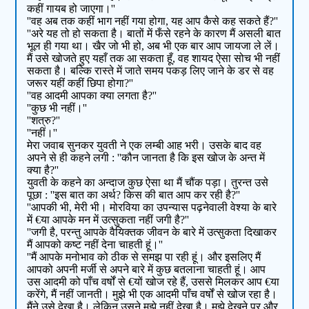
कहीं गायब हो जाएगा।''
''वह अब तक कहीं भाग नहीं गया होगा, यह आप कैसे कह सकते हैं?''
''अरे यह तो हो सकता है। बातों में फँसे रहने के कारण मैं असली बात
भूल ही गया था। खैर जो भी हो, अब भी एक बार आप जायजा ले लें।
मैं उसे खोजते हुए यहाँ तक आ सकता हूँ, वह शायद ऐसा सोच भी नहीं
सकता है। बल्कि रास्ते में जाते समय पकड़ लिए जाने के डर से वह
जरूर यहीं कहीं छिपा होगा?''
''वह आदमी आपका क्या लगता है?''
''कुछ भी नहीं।''
''शत्रु?''
''नहीं।''
मेरा जवाब सुनकर युवती ने एक लम्बी आह भरी। उसके बाद वह
अपने से ही कहने लगी : ''कौन जानता है कि इस खोज के अन्त में
क्या है?''
युवती के कहने का अन्दाज कुछ ऐसा था मैं चौंक पड़ा। तुरन्त उसे
पूछा : ''इस बात का अर्थ? किस की बात आप कर रही है?''
''आपकी भी, मेरी भी। मोरविया का उपन्यास पढ़नेवाली वेश्या के बारे
में €या आपके मन में उत्सुकता नहीं जगी है?''
''जगी है, परन्तु आपके वैयिक्तक जीवन के बारे में उत्सुकता दिखाकर
मैं आपको कष्ट नहीं देना चाहती हूं।''
''मैं आपके मनोभाव को ठीक से समझ पा रही हूं। और इसलिए मैं
आपको अपनी मर्जी से अपने बारे में कुछ बतलाना चाहती हूं। आप
उस आदमी को पाँच वर्षों से €यों खोज रहे हैं, उससे मिलकर आप €या
करेंगे, मैं नहीं जानती। मुझे भी एक आदमी पाँच वर्षों से खोज रहा है।
मैंने उसे देखा है। लेकिन उसने मुझे नहीं देखा है। मुझे देखने पर और