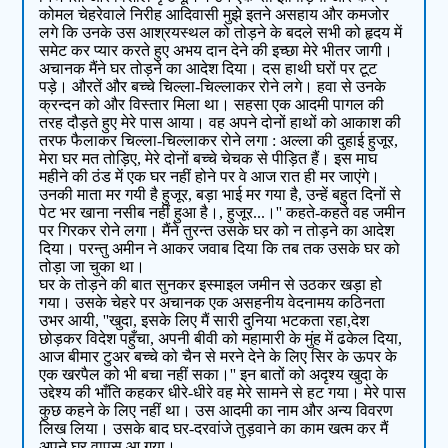
कोमल चेहरेवाले निरीह आदिवासी मुझे इतने असहाय और कमजोर
लगे कि उनके उस आश्रयस्थल को तोड़ने के बदले सभी को हृदय में
समेट कर प्यार करते हुए अभय दान देने की इच्छा मेरे भीतर जागी।
अचानक मैंने घर तोड़ने का आदेश दिया। दस हाथी घरों पर टूट
पड़े। औरतें और बच्चे चिल्ला-चिल्लाकर रोने लगे। हवा से उनके
क्रन्दन को और विस्तार मिला था। सहसा एक आदमी पागल की
तरह दौड़ते हुए मेरे पास आया। वह अपने दोनों हाथों को आकाश की
तरफ फैलाकर चिल्ला-चिल्लाकर रोने लगा : अल्ला की दुहाई हुजूर,
मेरा घर मत तोड़िए, मेरे दोनों बच्चे चेचक से पीड़ित हैं। इस माघ
महीने की ठंड में एक घर नहीं होने पर वे आज रात ही मर जाएंगे।
उनकी माता मर गयी है हुजूर, बड़ा भाई मर गया है, उन्हें बहुत दिनों से
पेट भर खाना नसीब नहीं हुआ है।, हुजूर...।'' कहते-कहते वह जमीन
पर गिरकर रोने लगा। मैंने तुरन्त उसके घर को न तोड़ने का आदेश
दिया। परन्तु अमीन ने आकर जवाब दिया कि तब तक उसके घर को
तोड़ा जा चुका था।
घर के तोड़ने की बात सुनकर इस्माइल जमीन से उठकर खड़ा हो
गया। उसके चेहरे पर अचानक एक असहनीय वेदनामय कठिनता
उभर आयी, ''खुदा, इसके लिए मैं सारी दुनिया भटकता रहा,देश
छोड़कर विदेश पहुँचा, अपनी बीवी को महामारी के मुंह में ढकेल दिया,
आज बीमार टुअर बच्चे को चैन से मरने देने के लिए सिर के ऊपर के
एक खरपैल को भी बचा नहीं सका।'' इन बातों को अदृश्य खुदा के
उद्देश्य की भाँति कहकर धीरे-धीरे वह मेरे सामने से हट गया। मेरे पास
कुछ कहने के लिए नहीं था। उस आदमी का नाम और अन्य विवरण
लिख लिया। उसके बाद घर-दरवांजे तुड़वाने का काम खत्म कर मैं
अपने घर वापस आ गया।