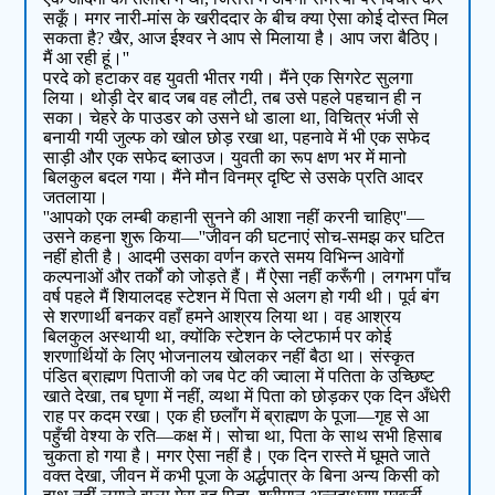
सकूँ। मगर नारी-मांस के खरीददार के बीच क्या ऐसा कोई दोस्त मिल
सकता है? खैर, आज ईश्वर ने आप से मिलाया है। आप जरा बैठिए।
मैं आ रही हूं।''
परदे को हटाकर वह युवती भीतर गयी। मैंने एक सिगरेट सुलगा
लिया। थोड़ी देर बाद जब वह लौटी, तब उसे पहले पहचान ही न
सका। चेहरे के पाउडर को उसने धो डाला था, विचित्र भंजी से
बनायी गयी जुल्फ को खोल छोड़ रखा था, पहनावे में भी एक सफेद
साड़ी और एक सफेद ब्लाउज। युवती का रूप क्षण भर में मानो
बिलकुल बदल गया। मैंने मौन विनम्र दृष्टि से उसके प्रति आदर
जतलाया।
''आपको एक लम्बी कहानी सुनने की आशा नहीं करनी चाहिए''—
उसने कहना शुरू किया—''जीवन की घटनाएं सोच-समझ कर घटित
नहीं होती है। आदमी उसका वर्णन करते समय विभिन्न आवेगों
कल्पनाओं और तर्कों को जोड़ते हैं। मैं ऐसा नहीं करूँगी। लगभग पाँच
वर्ष पहले मैं शियालदह स्टेशन में पिता से अलग हो गयी थी। पूर्व बंग
से शरणार्थी बनकर वहाँ हमने आश्रय लिया था। वह आश्रय
बिलकुल अस्थायी था, क्योंकि स्टेशन के प्लेटफार्म पर कोई
शरणार्थियों के लिए भोजनालय खोलकर नहीं बैठा था। संस्कृत
पंडित ब्राह्मण पिताजी को जब पेट की ज्वाला में पतिता के उच्छिष्ट
खाते देखा, तब घृणा में नहीं, व्यथा में पिता को छोड़कर एक दिन अँधेरी
राह पर कदम रखा। एक ही छलाँग में ब्राह्मण के पूजा—गृह से आ
पहुँची वेश्या के रति—कक्ष में। सोचा था, पिता के साथ सभी हिसाब
चुकता हो गया है। मगर ऐसा नहीं है। एक दिन रास्ते में घूमते जाते
वक्त देखा, जीवन में कभी पूजा के अर्द्धपात्र के बिना अन्य किसी को