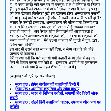
समाचार। परन्तु आश्चर्य है, वे सब एक हैं, उन सबकी कहानी एक-सी
है। वे स्वयं समझ नहीं पाने पर भी वस्तुत: वे सभी इतिहास के शिकार
हैं। इस युवती को अन्धकार में अकेले छोड़कर अब मैं केवल इस्माइल
को कैसे खोजता फिरूँगा? मुझे अब खोजना होगा अन्नदाशरण मुखर्जी
को भी। उन्हें पाने पर पता नहीं और किसकी खोज जारी रखनी होगी?
संसार के करोड़ों इस्माइल, अन्नदाशरण को खोज पाना किसके वश
की बात है? दरअसल उनके एक को जानने से ही सबका समाचार
ज्ञात हो जाता है। अब केवल खोज निकालने की आवश्यकता है
इस्माइल और अन्नदाशरण के शत्रुओं को, मानवता के शत्रुओं को।
समय काफी हो गया था। मैंने उठना चाहकर भी युवती से पुन: पूछा :
''लैम्प जलाओगी?''
इस बार भी उसने कोई जवाब नहीं दिया, न लैम्प जलाने को कोई
उत्साह ही दिखाया।
मेरी धारणा बनी कि मेरी सुनायी गयी कहानी के आलोक में वह नए
सिरे से विचार करना चाह रही है—इस्माइल आदमी है या मुसलमान !
उसका मन खो गया है इस्माइल शेंख की तलाश में।
(अनुवाद : डॉ. भूपेन्द्र राय चौधरी)
मुख्य पृष्ठ : होमेन बोर्गोहेन की कहानियाँ हिन्दी में
मुख्य पृष्ठ : असमिया कहानियां और लोक कथाएं
मुख्य पृष्ठ : भारत के विभिन्न प्रदेशों, भाषाओं और विदेशी लोक
कथाएं
मुख्य पृष्ठ : संपूर्ण हिंदी कहानियां, नाटक, उपन्यास और अन्य गद्य
कृतियां