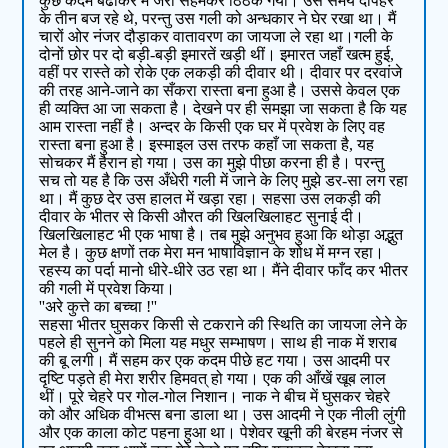
कुछ कदम बढाकर मैं जरा सहमकर ठिठक गया। उस समय दोपहर
के तीन बज रहे थे, परन्तु उस गली को अन्धकार ने घेर रखा था। मैं
चारों ओर नंजर दौड़ाकर वातावरण का जायजा ले रहा था।गली के
दोनों छोर पर दो बड़ी-बड़ी इमारतें खड़ी थीं। इमारत जहाँ खत्म हुई,
वहीं पर रास्ते को रोके एक लकड़ी की दीवार थी। दीवार पर दरवांजे
की तरह आने-जाने का सँकरा रास्ता बना हुआ है। उससे केवल एक
ही व्यक्ति आ जा सकता है। देखने पर ही समझा जा सकता है कि यह
आम रास्ता नहीं है। अन्दर के किसी एक घर में प्रवेश के लिए वह
रास्ता बना हुआ है। इस्माइल उस तरफ कहाँ जा सकता है, यह
सोचकर मैं हैरान हो गया। उस का मुझे पीछा करना ही है। परन्तु
सच तो यह है कि उस अँधेरी गली में जाने के लिए मुझे डर-सा लग रहा
था। मैं कुछ देर उस हालत में खड़ा रहा। सहसा उस लकड़ी की
दीवार के भीतर से किसी औरत की खिलखिलाहट सुनाई दी।
खिलखिलाहट भी एक भाषा है। तब मुझे अनुभव हुआ कि थोड़ा अद्भुत
मेल है। कुछ क्षणों तक मेरा मन भाषाविज्ञान के शोध में मग्न रहा।
रहस्य का पर्दा मानो धीरे-धीरे उठ रहा था। मैंने दीवार फाँद कर भीतर
की गली में प्रवेश किया।
''अरे कुत्ते का बच्चा !''
सहसा भीतर घुसकर किसी से टकराने की स्थिति का जायजा लेने के
पहले ही सुनने को मिला यह मधुर सम्भाषण। साथ ही नाक में शराब
की बू लगी। मैं सहम कर एक कदम पीछे हट गया। उस आदमी पर
दृष्टि पड़ते ही मेरा शरीर हिमवत् हो गया। एक की आँखें खूब लाल
थीं। पूरे चेहरे पर गोल-गोल निशान। नाक ने बीच में घुसकर चेहरे
को और अधिक वीभत्स बना डाला था। उस आदमी ने एक नीली लुंगी
और एक काला कोट पहना हुआ था। पेशेवर खूनी की बेरहम नंजर से