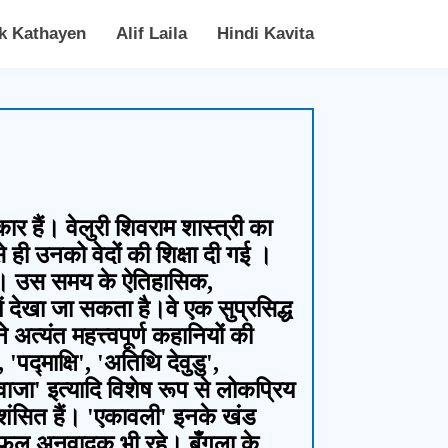
k Kathayen
Alif Laila
Hindi Kavita
ार हैं। वेलुरी शिवराम शास्त्री का
े ही उनको वेदों की शिक्षा दी गई ।
ल की। उस समय के ऐतिहासिक,
 देखा जा सकता है।वे एक सुप्रसिद्ध
अत्यंत महत्त्वपूर्ण कहानियों की
पद्माक्षि', 'अतिथि देवुडु',
वाजा' इत्यादि विशेष रूप से लोकप्रिय
्रशंसित हैं। 'एकावली' इनके खंड
क सफल अनुवादक भी रहे। बँगला के