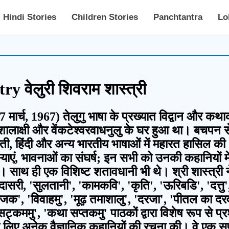
Hindi Stories
Children Stories
Panchtantra
Lo
 वेलुरी शिवराम शास्त्री
7 मार्च, 1967) तेलुगु भाषा के प्रख्यात विद्वान और कथाक
ें विशालाक्षी और वेंकटेश्वरवाधनुलु के घर हुआ था। बचपन स
 गुजराती, हिंदी और अन्य भारतीय भाषाओं में महारत हासि
ं, भावनाओं का संघर्ष; इन सभी को उनकी कहानियों में
थे। साथ ही एक विशिष्ट शतावधानी भी थे। श्री शास्त्री ने 
ासरी, 'सुलतानी', 'कामकवि', 'कृति', 'ऊरिबडि', 'दत्तु', '
राजक', 'विवाहमु', 'मूढ़ तमाशालु', 'दरजा', 'पीतल का दर
सट्कममु', 'कथा सप्तकमु' पाठकों द्वारा विशेष रूप से प
्चों के लिए अनेक वैज्ञानिक कहानियों की रचना की। वे ए