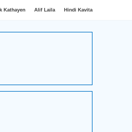
k Kathayen
Alif Laila
Hindi Kavita