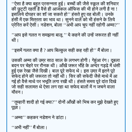
‘‘ऐसा है क्या बहुत प्रसन्नता हुई। बच्चों की जैसे स्कूल की शनिवार
की छुट्टी रहती है वैसे ही आजकल ऑफिस की भी होने लगी है ना !
इसलिये दोपहर का शॉ जा सकते हो’’ हंसते हुए वह बोली। उनके
हंसी में एक मित्रता का भाव था। सुनने वाले को भी हंसने के लिये
प्रेरित करें ऐसी। नडेशन, बोला ‘‘अभी आप चुप नहीं रहोगी अम्मा?’’
’’आप इसे गलत न समझना बालू ’’ ये कहने की उन्हें जरूरत ही नहीं
थी।
‘‘इसमें गलत क्या है ? आप बिल्कुल सही कह रही हो’’ मैं बोला।
उसकी अम्मा की उम्र साठ साल के लगभग होगी। गेहुंआ रंग। दूबला
बदन पर चेहरे पर रौनक थी। आँखें जरूर भौंहे के अन्दर गड्ढे में धंसी
हुई एक रेखा जैसे दिखी। बाल पूरे सफेद थे। इस उम्र में इतने पूरे
सफेद होने की जरूरत तो नहीं थी। सिर की सफेदी जैसे माथे में आ
गई हो वैसे माथे पर भभूति लगा रखी थी। हंसते समय पूरे दांत दिखे
जो सही सलामत थे ऐसा लग रहा था सफेद बालों में न जचने वाला
यौवन।
‘‘तुम्हारी शादी हो गई क्या?’’ दोनों आँखों को भिच कर मुझे देखते हुए
पूछा।
‘‘अम्मा’’ कहकर नडेशन ने डांटा।
‘‘अभी नहीं’’ मैं बोला।