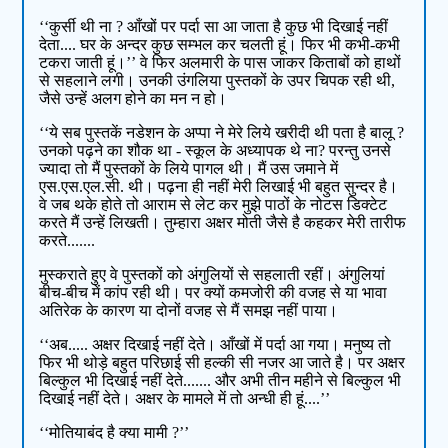
‘‘कुर्सी थी ना ? आँखों पर पर्दा सा आ जाता है कुछ भी दिखाई नहीं
देता.... घर के अन्दर कुछ सम्भल कर चलती हूं। फिर भी कभी-कभी
टकरा जाती हूं।’’ वे फिर अलमारी के पास जाकर किताबों को हाथों
से सहलाने लगी। उनकी उंगलिया पुस्तकों के उपर चिपक रही थी,
जैसे उन्हें अलग होने का मन न हो।
‘‘ये सब पुस्तकें नडेशन के अप्पा ने मेरे लिये खरीदी थी पता है बालू ?
उनको पढ़ने का शौक था - स्कूल के अध्यापक थे ना? परन्तु उनसे
ज्यादा तो मैं पुस्तकों के लिये पागल थी। मैं उस जमाने में
एस.एस.एल.सी. थी। पढ़ना ही नहीं मेरी लिखाई भी बहुत सुन्दर है।
वे जब थके होते तो आराम से लेट कर मुझे पाठों के नोटस डिक्टेट
करते मैं उन्हें लिखती। तुम्हारा अक्षर मोती जैसे है कहकर मेरी तारीफ
करते.......
मुस्कराते हुए वे पुस्तकों को अंगुलियों से सहलाती रहीं। अंगुलियां
बीच-बीच में कांप रही थी। पर क्यों कमजोरी की वजह से या भावा
अतिरेक के कारण या दोनों वजह से मैं समझ नहीं पाया।
‘‘अब..... अक्षर दिखाई नहीं देते। आँखों में पर्दा आ गया। मनुष्य तो
फिर भी थोड़े बहुत परिछाई सी हल्की सी नजर आ जाते है। पर अक्षर
बिल्कुल भी दिखाई नहीं देते....... और अभी तीन महीने से बिल्कुल भी
दिखाई नहीं देते। अक्षर के मामले में तो अन्धी ही हूं....’’
‘‘मोतियाबंद है क्या मामी ?’’