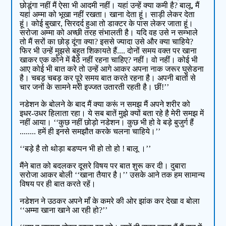
छोडूंगा नहीं मैं ऐसा भी आदमी नहीं। यहां उन्हें क्या कमी है? बालू, मैं
यहां अम्मा को भूखा नहीं रखता। खाना देता हूं। साड़ी लेकर देता
हूं। कोई बुखार, सिरदर्द हुआ तो डाक्टर के पास लेकर जाता हूं।
सरोजा अम्मा को अच्छी तरह संभालती है। यदि वह उसे न सम्भाले
तो मैं सरों का छोड़ दूंगा क्या? इससे ज्यादा उसे और क्या चाहिये?
फिर भी उन्हें मुझसे बहुत शिकायते हैं.... दोनों समय वक्त पर खाना
खाकर एक कोने में बैठे नहीं रहना चाहिए? नहीं। वो नहीं। कोई भी
आए कोई भी बात करे तो उन्हें आगे आकर अपना नाक जरूर घुसेडना
है। चबड़ चबड़ कर पूरे समय बात करते रहना है। अपनी बातों से
चार जनों के सामने मरेी इज्जत उतारती रहती है। छीं!’’
नडेशन के बोलने के बाद मैं क्या करूं न समझ मैं अपने शरीर को
इधर-उधर हिलाता रहा। ये सब बातें मुझे क्यों बता रहे है मेरी समझ में
नहीं आया। ‘‘कुछ नहीं छोड़ो नडेशन। कुछ भी हो वे बड़े बुजुर्ग हैं
........ हमें ही इनसे समझौत करके चलना चाहिये।’’
‘‘बड़े है तो थोड़ा बडप्पन भी हो तो हो ! बालू ।’’
मैंने बात को बदलकर दूसरे विषय पर बात शुरू कर दी। दुबारा
सरोजा आकर बोली ‘‘खाना तैयार है।’’ उसके आने तक हम सामान्य
विषय पर ही बात करते रहें।
नडेशन ने उठकर अपने माँ के कमरे की ओर झांक कर देखा व बोला
‘‘अम्मा खाना खाने आ रही हो?’’