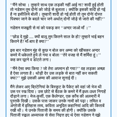
‘‘मैंने सोचा । तुम्हारे साथ एक लड़की नहीं आई ना? शादी हुई होती
तो नडेशन तुम दोनेां को जोड़े से बुलाता। क्योंकि इसकी शादी हो गई
है ना इसीलिये बोली। तुम्हारी शादी हो गई होती तो तुम दोनेां दोस्त
पिक्चर जाने के बदले चार जने अर्थात् दोनों जोड़े से जाते की नहीं?’’
नडेशन मजबूती से मां को पकड़ कर ‘‘अन्दर जाओ माँ ।’’
‘‘छोड दे मुझे .... क्यों बालू तुम कितने साल के हो? तुम्हारे भाई बहन
कितने है? माँ-बाप है क्या?’’
इस बार नडेशन मुंह से कुछ न बोल कर अम्मा को खींचकर अन्दर
कमरे में धकेलते हुये ले गया व बोला ‘‘तेरे वजह से मैं शर्मिदा हूं।’’
कह कर घूरने व डांटते लगा।
‘‘मैंने ऐसा क्या किया ? जो तेरा अपमान हो गया?’’ वह लड़का अच्छा
है ऐसा लगता है। थोड़ी देर उस लड़के से बात नहीं कर सकती
क्या?’’ मुझे उसकी अम्मा की आवाज सुनाई दी।
मैंने लेकर आए ब्रिटेनियां के बिस्कुट के पैकेट को वहां जो भेज थी
उस पर रख दिया। उस छोटे से बैठक के कमरे में मैं इधर-उधर निगाहें
दौड़ाने लगा। मेज-कुर्सी, एक कैलेण्डर, एक काँच की अलमारी में
पुस्तकें दिखी। उसके पास जाकर उनके नामों को पढ़ा। तमिल व
अंग्रेजी में इतिहास तत्व, कविता अनूदित कहानियां आदि की किताबें
रखी थी। ये उनके पिताजी के समय की होगी। क्योंकि उसके
पिताजी स्कूल अध्यापक से सेवा निवृत्त हुए थे ऐसा नडेशन ने मुझे