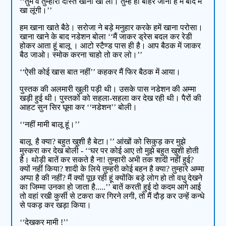
‘‘तुम व तुम्हारा दोस्त खाना खा लो। तुम्हें ही बाहर जाना हैं मैं बाद में
खा लूंगी।’’
हम खाना खाते बैठे। सरोजा ने बड़े मनुहार करके हमें खाना परोसा।
खाना खाने के बाद नडेशन बोला ‘‘मैं जाकर ड्रेस बदल कर रेडी
होकर आता हूं बालू । आटो स्टैण्ड पास ही है। आप बैठक में जाकर
बैठ जाओ। स्मोक करना चाहो तो कर लो।’’
‘‘ऐसी कोई खास बात नहीं’’ कहकर मैं फिर बैठक में आया।
पुस्तक की अलमारी खुली पड़ी थी। उसके पास नडेशन की अम्मा
खड़ी हुई थी। पुस्तकों को सहला-सहला कर देख रही थी। पैरों की
आहट सुन सिर घूमा कर ‘‘नडेशन’’ बोली।
‘‘नहीं मामी बालू हूं।’’
बालू है क्या? बहुत खुशी है बेटा।’’ आंखों को सिकुड़ कर मुझे
मुस्करा कर देख बोली - ‘‘घर पर कोई आए तो मुझे बहुत खुशी होती
है। थोड़ी बातें कर सकते है ना! तुम्हारी अभी तक शादी नहीं हुई?
क्यों नहीं किया? शादी के लिये तुम्हरी कोई बहन है क्या? तुम्हारे अम्मा
अप्पा है की नहीं? मैं क्यों पूछ रही हूं क्योंकि बड़े लोग हो तो वधु देखने
का जिम्मा उनका हो जाता है.....’’ बातें करती हुई दो कदम आगे आई
तो वहां रखी कुर्सी से टकरा कर गिरने लगी, तो मैं दौड़ कर उन्हें कन्धे
से पकड़ कर खड़ा किया।
‘‘देखकर मामी !’’