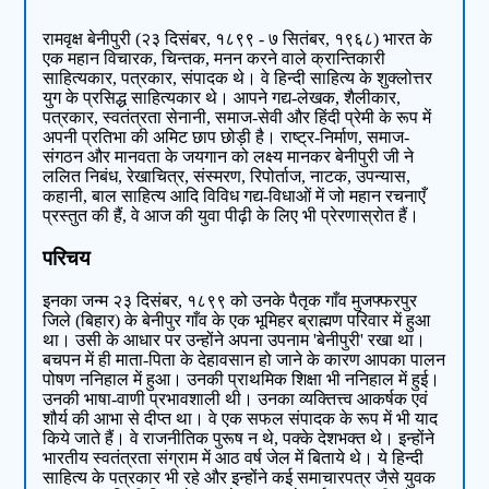
रामवृक्ष बेनीपुरी (२३ दिसंबर, १८९९ - ७ सितंबर, १९६८) भारत के
एक महान विचारक, चिन्तक, मनन करने वाले क्रान्तिकारी
साहित्यकार, पत्रकार, संपादक थे। वे हिन्दी साहित्य के शुक्लोत्तर
युग के प्रसिद्ध साहित्यकार थे। आपने गद्य-लेखक, शैलीकार,
पत्रकार, स्वतंत्रता सेनानी, समाज-सेवी और हिंदी प्रेमी के रूप में
अपनी प्रतिभा की अमिट छाप छोड़ी है। राष्ट्र-निर्माण, समाज-
संगठन और मानवता के जयगान को लक्ष्य मानकर बेनीपुरी जी ने
ललित निबंध, रेखाचित्र, संस्मरण, रिपोर्ताज, नाटक, उपन्यास,
कहानी, बाल साहित्य आदि विविध गद्य-विधाओं में जो महान रचनाएँ
प्रस्तुत की हैं, वे आज की युवा पीढ़ी के लिए भी प्रेरणास्रोत हैं।
परिचय
इनका जन्म २३ दिसंबर, १८९९ को उनके पैतृक गाँव मुजफ्फरपुर
जिले (बिहार) के बेनीपुर गाँव के एक भूमिहर ब्राह्मण परिवार में हुआ
था। उसी के आधार पर उन्होंने अपना उपनाम 'बेनीपुरी' रखा था।
बचपन में ही माता-पिता के देहावसान हो जाने के कारण आपका पालन
पोषण ननिहाल में हुआ। उनकी प्राथमिक शिक्षा भी ननिहाल में हुई।
उनकी भाषा-वाणी प्रभावशाली थी। उनका व्यक्तित्त्व आकर्षक एवं
शौर्य की आभा से दीप्त था। वे एक सफल संपादक के रूप में भी याद
किये जाते हैं। वे राजनीतिक पुरूष न थे, पक्के देशभक्त थे। इन्होंने
भारतीय स्वतंत्रता संग्राम में आठ वर्ष जेल में बिताये थे। ये हिन्दी
साहित्य के पत्रकार भी रहे और इन्होंने कई समाचारपत्र जैसे युवक