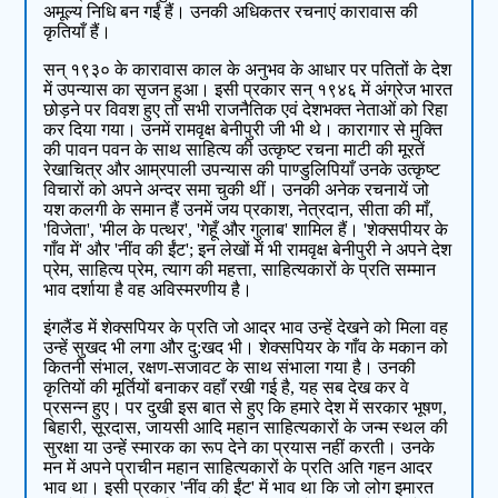
अमूल्य निधि बन गईं हैं। उनकी अधिकतर रचनाएं कारावास की
कृतियाँ हैं।
सन् १९३० के कारावास काल के अनुभव के आधार पर पतितों के देश
में उपन्यास का सृजन हुआ। इसी प्रकार सन् १९४६ में अंग्रेज भारत
छोड़ने पर विवश हुए तो सभी राजनैतिक एवं देशभक्त नेताओं को रिहा
कर दिया गया। उनमें रामवृक्ष बेनीपुरी जी भी थे। कारागार से मुक्ति
की पावन पवन के साथ साहित्य की उत्कृष्ट रचना माटी की मूरतें
रेखाचित्र और आम्रपाली उपन्यास की पाण्डुलिपियाँ उनके उत्कृष्ट
विचारों को अपने अन्दर समा चुकी थीं। उनकी अनेक रचनायें जो
यश कलगी के समान हैं उनमें जय प्रकाश, नेत्रदान, सीता की माँ,
'विजेता', 'मील के पत्थर', 'गेहूँ और गुलाब' शामिल हैं। 'शेक्सपीयर के
गाँव में' और 'नींव की ईंट'; इन लेखों में भी रामवृक्ष बेनीपुरी ने अपने देश
प्रेम, साहित्य प्रेम, त्याग की महत्ता, साहित्यकारों के प्रति सम्मान
भाव दर्शाया है वह अविस्मरणीय है।
इंगलैंड में शेक्सपियर के प्रति जो आदर भाव उन्हें देखने को मिला वह
उन्हें सुखद भी लगा और दु:खद भी। शेक्सपियर के गाँव के मकान को
कितनी संभाल, रक्षण-सजावट के साथ संभाला गया है। उनकी
कृतियों की मूर्तियों बनाकर वहाँ रखी गई है, यह सब देख कर वे
प्रसन्न हुए। पर दुखी इस बात से हुए कि हमारे देश में सरकार भूषण,
बिहारी, सूरदास, जायसी आदि महान साहित्यकारों के जन्म स्थल की
सुरक्षा या उन्हें स्मारक का रूप देने का प्रयास नहीं करती। उनके
मन में अपने प्राचीन महान साहित्यकारों के प्रति अति गहन आदर
भाव था। इसी प्रकार 'नींव की ईंट' में भाव था कि जो लोग इमारत