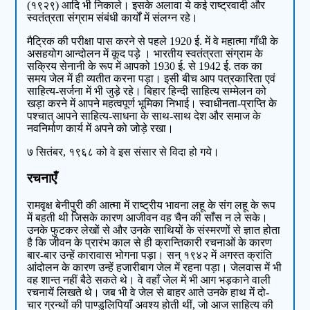
(१९२९) आदि भी निकाले। इसके अलावा ये कई राष्ट्रवादी और
स्वतंत्रता संग्राम संबंधी कार्यों में संलग्न रहे।
मैट्रिक की परीक्षा पास करने से पहले 1920 ई. में वे महात्मा गाँधी के
असहयोग आन्दोलन में कूद पड़े । भारतीय स्वतंत्रता संग्राम के
सक्रिय सेनानी के रूप में आपको 1930 ई. से 1942 ई. तक का
समय जेल में ही व्यतीत करना पड़ा। इसी बीच आप पत्रकारिता एवं
साहित्य-सर्जना में भी जुड़े रहे। बिहार हिन्दी साहित्य सम्मेलन को
खड़ा करने में आपने महत्वपूर्ण भूमिका निभाई। स्वाधीनता-प्राप्ति के
पश्चात् आपने साहित्य-साधना के साथ-साथ देश और समाज के
नवनिर्माण कार्य में अपने को जोड़े रखा।
७ सितंबर, १९६८ को वे इस संसार से विदा हो गये।
रचनाएँ
रामवृक्ष बेनीपुरी की आत्मा में राष्ट्रीय भावना लहू के संग लहू के रूप
में बहती थी जिसके कारण आजीवन वह चैन की साँस न ले सके।
उनके फुटकर लेखों से और उनके साथियों के संस्मरणों से ज्ञात होता
है कि जीवन के प्रारंभ काल से ही क्रान्तिकारी रचनाओं के कारण
बार-बार उन्हें कारावास भोगना पड़ा। सन् १९४२ में अगस्त क्रांति
आंदोलन के कारण उन्हें हजारीबाग जेल में रहना पड़ा। जेलवास में भी
वह शान्त नहीं बैठे सकते थे। वे वहाँ जेल में भी आग भड़काने वाली
रचनायें लिखते थे। जब भी वे जेल से बाहर आते उनके हाथ में दो-
चार ग्रन्थों की पाण्डुलिपियाँ अवश्य होती थीं, जो आज साहित्य की