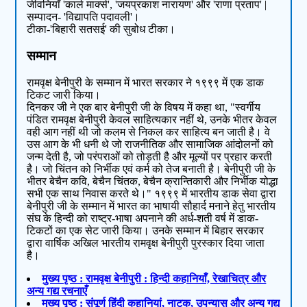
जीवनियाँ 'कार्ल मार्क्स', 'जयप्रकाश नारायण' और 'राणा प्रताप' |
सम्पादन- 'विद्यापति पदावली'।
टीका-'बिहारी सतसई' की सुबोध टीका।
सम्मान
रामवृक्ष बेनीपुरी के सम्मान में भारत सरकार ने १९९९ में एक डाक
टिकट जारी किया।
दिनकर जी ने एक बार बेनीपुरी जी के विषय में कहा था, "स्वर्गीय
पंडित रामवृक्ष बेनीपुरी केवल साहित्यकार नहीं थे, उनके भीतर केवल
वही आग नहीं थी जो कलम से निकल कर साहित्य बन जाती है। वे
उस आग के भी धनी थे जो राजनीतिक और सामाजिक आंदोलनों को
जन्म देती है, जो परंपराओं को तोड़ती है और मूल्यों पर प्रहार करती
है। जो चिंतन को निर्भीक एवं कर्म को तेज बनाती है। बेनीपुरी जी के
भीतर बेचैन कवि, बेचैन चिंतक, बेचैन क्रान्तिकारी और निर्भीक योद्धा
सभी एक साथ निवास करते थे।" १९९९ में भारतीय डाक सेवा द्वारा
बेनीपुरी जी के सम्मान में भारत का भाषायी सौहार्द मनाने हेतु भारतीय
संघ के हिन्दी को राष्ट्र-भाषा अपनाने की अर्ध-शती वर्ष में डाक-
टिकटों का एक सेट जारी किया। उनके सम्मान में बिहार सरकार
द्वारा वार्षिक अखिल भारतीय रामवृक्ष बेनीपुरी पुरस्कार दिया जाता
है।
मुख्य पृष्ठ : रामवृक्ष बेनीपुरी : हिन्दी कहानियाँ, रेखाचित्र और
अन्य गद्य रचनाएँ
मुख्य पृष्ठ : संपूर्ण हिंदी कहानियां, नाटक, उपन्यास और अन्य गद्य