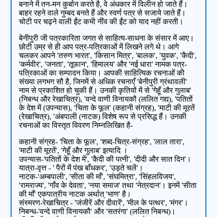
बनाने में तन-मन कुर्बान करते है, वे अंधकार में विलीन हो जाते हैं।
बाहर रहने वाले गुम्बद बनते हैं और स्वर्ण पत्र से सजाये जाते हैं।
चोटी पर चढ़ने वाली ईंट कभी नींव की ईंट को याद नहीं करती।
बेनीपुरी जी पत्रकारिता जगत से साहित्य-साधना के संसार में आए।
छोटी उम्र से ही आप पत्र-पत्रिकाओं में लिखने लगे थे। आगे
चलकर आपने 'तरुण भारत', 'किसान मित्र', 'बालक', 'युवक', 'कैदी',
'कर्मवीर', 'जनता', 'तूफान', 'हिमालय' और 'नई धारा' नामक पत्र-
पत्रिकाओं का सम्पादन किया। आपकी साहित्यिक रचनाओं की
संख्या लगभग सौ है, जिनमें से अधिक रचनाएँ 'बेनीपुरी ग्रंथावली'
नाम से प्रकाशित हो चुकी हैं। उनकी कृतियों में से 'गेहूँ और गुलाब'
(निबन्ध और रेखाचित्र), 'वन्दे वाणी विनायकौ (ललित गद्य), 'पतितों
के देश में (उपन्यास), 'चिता के फूल' (कहानी संग्रह), 'माटी की मूरतें
(रेखाचित्र), 'अंबपाली (नाटक) विशेष रूप से प्रसिद्ध हैं। उनकी
रचनाओं का विस्तृत विवरण निम्नलिखित है-
कहानी संग्रह- 'चिता के फूल', 'शब्द-चित्र-संग्रह', 'लाल तारा',
'माटी की मूरतें', 'गेहूँ और गुलाब' इत्यादि ।
उपन्यास-'पतितों के देश में', 'कैदी की पत्नी', 'दीदी और सात दिन'।
यात्रा-वृत्त - ' पैरों में पंख बाँधकर', 'उड़ते चलें'।
नाटक-'अम्बपाली', 'सीता की माँ', 'संघमित्रा', 'सिंहलविजय',
'रामराज्य', 'गाँव के देवता', 'नया समाज' तथा 'नेत्रदान'। इनमें 'सीता
की माँ' एकपात्रीय नाटक अर्थात् 'भाण' है।
संस्मरण-रेखाचित्र - 'जंजीरें और दीवारें', 'मील के पत्थर', 'मंगर'।
निबन्ध-'वन्दे वाणी विनायकौ' और 'सतरंगा' (ललित निबन्ध)।