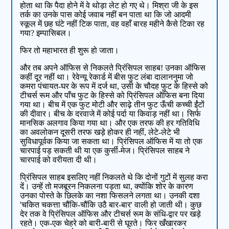
होता था कि पैदा होने में वे थोड़ा लेट हो गए थे। मिश्रा जी के इस
तर्क का उनके पास कोई जवाब नहीं बन पाता था कि जो आदमी
स्कूल में छह घंटे नहीं टिक पाता, वह वहाँ बारह महीने कैसे टिका रह
गया? इम्पासिबल।
फिर तो महाभारत ही शुरू हो जाता।
और तब अपने ऑफिस से निकलते प्रिंसिपल साहब! उनका ऑफिस
कहीं दूर नहीं था। रेवेन्यू रेकार्ड में बीस फुट लंबा दालाननुमा जो
कमरा पंचायत-घर के रूप में दर्ज था, उसी के चौदह फुट के हिस्से को
टीचर्स रूम और पाँच फुट के हिस्से को प्रिंसिपल ऑफिस बना दिया
गया था। बीच में एक फुट मोटी और साढ़े तीन फुट ऊँची कच्ची ईंटों
की दीवार। बीच के दरवाजे में कोई पर्दा या किवाड़ नहीं था। सिर्फ
मानसिक अलगाव किया गया था। और एक तरफ की हर गतिविधि
का अवलोकन दूसरी तरफ खड़े होकर ही नहीं, लेटे-लेटे भी
सुविधापूर्वक किया जा सकता था। प्रिंसिपल ऑफिस में या तो एक
चारपाई पड़ सकती थी या एक कुर्सी-मेज। प्रिंसिपल साहब ने
चारपाई को वरीयता दी थी।
प्रिंसिपल साहब इसलिए नहीं निकलते थे कि दोनों गुटों में सुलह करा
दें। उन्हें तो मजबूरन निकलना पड़ता था, क्योंकि शोर के कारण
उनका पोस्ते के छिलके का नशा फिसलने लगता था। उनकी दशा
'चकित चकत्ता चौंकि-चौंकि उठै बार-बार' वाली हो जाती थी। कुछ
देर तक वे प्रिंसिपल ऑफिस और टीचर्स रूम के संधि-द्वार पर खड़े
रहते। एक-एक चेहरे को बारी-बारी से घूरते। फिर खँखारकर