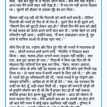
कहा, ''इस बार मुझे भी ले चलिए अपने साथ। कब तक यहाँ सड़ूँगी।
आज तक मैंने कभी शहर नहीं देखा है।'' मैं रस-भंग नहीं करना चाहता
था। चुंबनों की बौछार से उसका मुँह बंद कर दिया।
हिम्मत नहीं पड़ रही थी कि पिताजी को सारी बातें बताऊँ। लेकिन
पिताजी की नजरें तो गीध से भी तेज हैं। दूसरे दिन से ही पूछने लगे,
''कितने दिन की छुट्टी लेकर आए हो?'' तीसरे दिन मैंने शाम को खेतों
में भाई साहब को डरते-डरते सारी बात बता दी। उनके चेहरे पर कोई
परिवर्तन नहीं आया। उन्होंने कहा, ''मैं चना उखाड़कर लाता हूँ, तुम
माचे से माचिस लाओ तो होरहा भूना जाए।''
चौथे दिन ही घर, पड़ोस और फिर पूरे गाँव की नजरों में नालायक हो
गया। औरतें परस्पर बातें करने लगीं, ''गौरमिंट ने निकाल बाहर
किया। कहा, चसमा-ठोंका लगाने वाला लड़का नहीं चाहिए। क्या
पता, कब पूरा आन्हर हो जाए।'' पिताजी ने बिना एक दिन की भी
मोहलत दिए गालियाँ देना शुरू कर दिया, ''मेहरा, साला! आवारा,
लोफर! जोरू के बगैर नहीं रह सकता था तो मैंने कौन उसे गिरवी रख
लिया था। ले जाता साथ में बनरी नचाने के लिए उसे भी।'' और अंत
में, गाली देते हुए भविष्यवाणी की थी, ''साले तराई में गुह गोड़ोगे और
चमाइन फाँसोगे। आखिर हो तो मेरे ही बेटे।'' सच, यह जानकर कि
उन्हीं का बेटा हूँ, बड़ी राहत मिली थी। स्कूल की मास्टरी छोड़ी थी
तो इन्होंने घोषणा कर दी थी कि मैं इनका बेटा हो ही नहीं सकता,
क्योंकि इनका बेटा इतना बुद्धू नहीं हो सकता। आज की घोषणा से
सारा मलाल मिट गया। वैसे असली बाप का या हरामी का बेटा होने
की बात मेरी नजर में कोई खास अहमियत नहीं रखती। दुनिया में