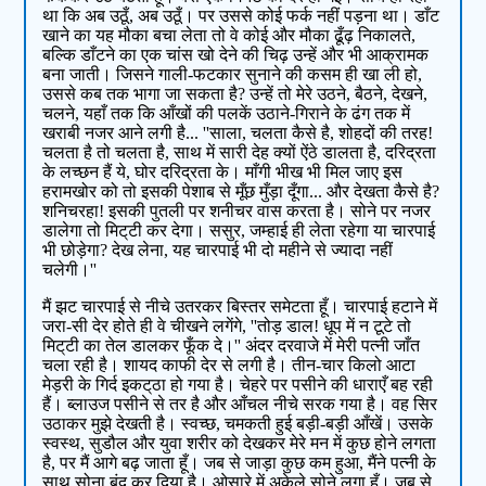
था कि अब उठूँ, अब उठूँ। पर उससे कोई फर्क नहीं पड़ना था। डाँट
खाने का यह मौका बचा लेता तो वे कोई और मौका ढूँढ़ निकालते,
बल्कि डाँटने का एक चांस खो देने की चिढ़ उन्हें और भी आक्रामक
बना जाती। जिसने गाली-फटकार सुनाने की कसम ही खा ली हो,
उससे कब तक भागा जा सकता है? उन्हें तो मेरे उठने, बैठने, देखने,
चलने, यहाँ तक कि आँखों की पलकें उठाने-गिराने के ढंग तक में
खराबी नजर आने लगी है... ''साला, चलता कैसे है, शोहदों की तरह!
चलता है तो चलता है, साथ में सारी देह क्यों ऐंठे डालता है, दरिद्रता
के लच्छन हैं ये, घोर दरिद्रता के। माँगी भीख भी मिल जाए इस
हरामखोर को तो इसकी पेशाब से मूँछ मुँड़ा दूँगा... और देखता कैसे है?
शनिचरहा! इसकी पुतली पर शनीचर वास करता है। सोने पर नजर
डालेगा तो मिट्‌टी कर देगा। ससुर, जम्हाई ही लेता रहेगा या चारपाई
भी छोड़ेगा? देख लेना, यह चारपाई भी दो महीने से ज्यादा नहीं
चलेगी।''
मैं झट चारपाई से नीचे उतरकर बिस्तर समेटता हूँ। चारपाई हटाने में
जरा-सी देर होते ही वे चीखने लगेंगे, ''तोड़ डाल! धूप में न टूटे तो
मिट्‌टी का तेल डालकर फूँक दे।'' अंदर दरवाजे में मेरी पत्नी जाँत
चला रही है। शायद काफी देर से लगी है। तीन-चार किलो आटा
मेड़री के गिर्द इकट्‌ठा हो गया है। चेहरे पर पसीने की धाराएँ बह रही
हैं। ब्लाउज पसीने से तर है और आँचल नीचे सरक गया है। वह सिर
उठाकर मुझे देखती है। स्वच्छ, चमकती हुई बड़ी-बड़ी आँखें। उसके
स्वस्थ, सुडौल और युवा शरीर को देखकर मेरे मन में कुछ होने लगता
है, पर मैं आगे बढ़ जाता हूँ। जब से जाड़ा कुछ कम हुआ, मैंने पत्नी के
साथ सोना बंद कर दिया है। ओसारे में अकेले सोने लगा हूँ। जब से