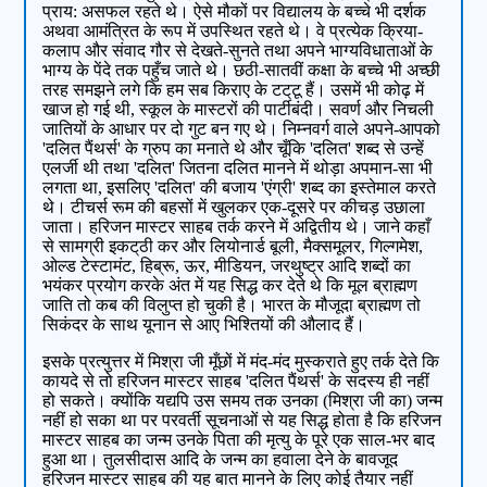
प्राय: असफल रहते थे। ऐसे मौकों पर विद्यालय के बच्चे भी दर्शक
अथवा आमंत्रित के रूप में उपस्थित रहते थे। वे प्रत्येक क्रिया-
कलाप और संवाद गौर से देखते-सुनते तथा अपने भाग्यविधाताओं के
भाग्य के पेंदे तक पहुँच जाते थे। छठी-सातवीं कक्षा के बच्चे भी अच्छी
तरह समझने लगे कि हम सब किराए के टट्‌टू हैं। उसमें भी कोढ़ में
खाज हो गई थी, स्कूल के मास्टरों की पार्टीबंदी। सवर्ण और निचली
जातियों के आधार पर दो गुट बन गए थे। निम्नवर्ग वाले अपने-आपको
'दलित पैंथर्स' के ग्रुप का मनाते थे और चूँकि 'दलित' शब्द से उन्हें
एलर्जी थी तथा 'दलित' जितना दलित मानने में थोड़ा अपमान-सा भी
लगता था, इसलिए 'दलित' की बजाय 'एंग्री' शब्द का इस्तेमाल करते
थे। टीचर्स रूम की बहसों में खुलकर एक-दूसरे पर कीचड़ उछाला
जाता। हरिजन मास्टर साहब तर्क करने में अद्वितीय थे। जाने कहाँ
से सामग्री इकट्‌ठी कर और लियोनार्ड बूली, मैक्समूलर, गिल्गमेश,
ओल्ड टेस्टामंट, हिब्रू, ऊर, मीडियन, जरथुष्ट्र आदि शब्दों का
भयंकर प्रयोग करके अंत में यह सिद्ध कर देते थे कि मूल ब्राह्मण
जाति तो कब की विलुप्त हो चुकी है। भारत के मौजूदा ब्राह्मण तो
सिकंदर के साथ यूनान से आए भिश्तियों की औलाद हैं।
इसके प्रत्युत्तर में मिश्रा जी मूँछों में मंद-मंद मुस्कराते हुए तर्क देते कि
कायदे से तो हरिजन मास्टर साहब 'दलित पैंथर्स' के सदस्य ही नहीं
हो सकते। क्योंकि यद्यपि उस समय तक उनका (मिश्रा जी का) जन्म
नहीं हो सका था पर परवर्ती सूचनाओं से यह सिद्ध होता है कि हरिजन
मास्टर साहब का जन्म उनके पिता की मृत्यु के पूरे एक साल-भर बाद
हुआ था। तुलसीदास आदि के जन्म का हवाला देने के बावजूद
हरिजन मास्टर साहब की यह बात मानने के लिए कोई तैयार नहीं