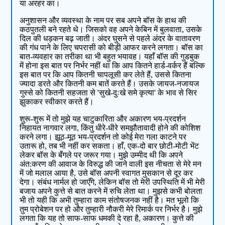
या अरहर का।
अनुशासन और व्यवस्था के नाम पर सब अपने बॉस के हाथ की
कठपुतली बने रहते थे। जिसको वह अपने केबिन में बुलवाता, उसके
दिल की धड़कन बढ़ जाती। अंदर घुसने से पहले अंदर के वातावरण
की गंध पाने के लिए चपरासी को बीड़ी आफर करने लगता। बॉस का
बात-व्यवहार का तरीका था भी बहुत भयावह। यहाँ बॉस की गुडबुक
में होना इस बात पर निर्भर नहीं था कि आप कितने हार्ड-वर्कर हैं बल्कि
इस बात पर कि आप कितनी चापलूसी कर लेते हैं, उससे कितना
ज्यादा डरते और कितनी कम बातें करते हैं। उसके जायज-नजायज
गुस्से को कितनी सहजता से 'सुखे-दुःखे समे कृत्या' के भाव से सिर
झुकाकर स्वीकार करते हैं।
शुरू-शुरू में तो मुझे यह चाटुकारिता और अकारण भय-प्रदर्शन
निहायत नागवार लगा, किंतु धीरे-धीरे समझौतावादी होने की कोशिश
करने लगा। झूठ-मूठ भय-प्रदर्शन तो कोई मेरा गला काटने पर
उतारू हो, तब भी नहीं कर सकता। हाँ, एक-दो बार छोटी-मोटी भेंट
लेकर बॉस के बँगले पर जरूर गया। मुझे उम्मीद थी कि अपने
अंत:करण की आवाज के विरुद्ध की जाने वाली इस नीचता से मेरे मन
में जो मलाल आया है, उसे बॉस अपनी स्वागत मुसकान से दूर कर
देगा। संबंध नार्मल हो जाएँगे, लेकिन बॉस तो मेरी उपस्थिति में भी मेरी
बजाय अपने कुत्ते से बात करने में रुचि लेता था। मुझसे कभी बोलता
भी तो यही कि अभी तुम्हारा काम संतोषजनक नहीं है। मत भूलो कि
तुम प्रोबेशन पर हो और तुम्हारी नौकरी मेरे रिमार्क पर निर्भर है। मुझे
लगता कि यह तो साफ-साफ धमकी दे रहा है, अकारण। कुत्ते की