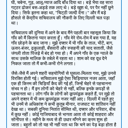
घी, चबेना, गुड़, आलू-प्याज आदि बाँध दिया था। बड़े भैया वह सारा
गट्‌ठर ढोकर बस-अड्डे तक लाए थे। बड़े खुश थे, पर पैर नहीं छूने
दिया। सिर्फ इतना कहा था, ''चिट्‌ठी जल्दी देना।'' और मैं बड़े
हौसले से केंद्रीय सचिवालय की नौकरी के लिए दिल्ली चल पड़ा
था।
सचिवालय की दुनिया में आने के बाद मैंने पहली बार महसूस किया कि
गाँव को मैं कितना प्यार करता हूँ। गाँव मेरे रोम-रोम में बस गया है, यह
गाँव छोड़ने के बाद जाना। मुझे दफ्तर में भी गाँव के ताल, भीटें, बाग,
ऊसर-बंजर, ढकुलाही, बँसवारी और रुसहनी की याद सताती, जैसे
जंगली तोता पिंजडे़ में बंद हो गया हो। मैं अपने गाँव के एक ग्वाले के
साथ उसके मालिक के तबेले में रहता था। शाम को वह दूध देने
निकल जाता तो मैं कभी-कभी रोने लगता।
जैसे-जैसे मैं अपने शहरी सहयोगियों से घुसला-मिलता गया, मुझे उनसे
विरक्ति होती गई। सचिवालय मुझे ऐसा चिड़ियाघर नजर आता, जहाँ
एक ही किस्म की चिड़ियाँ कैद की गई हों, जिन्हें चेहरे से पहचानना
संभव न हो। मैं इन लोगों को चेहरे से नहीं, बल्कि इनके कपड़ों से
पहचानता था। लोग गाँव के लोगों को कूपमंडूक कहते हैं, पर मुझे तो
अपने दफ्तर में भी कम कूपमंडूक नजर नहीं आए। दिल्ली में रहते हुए
भी उनमें से अधिकांश ने कभी कुतुब मीनार, राजघाट या शांतिवन नहीं
देखा था। सबकी दुनिया नितांत सीमित थी, दफ्तर और परिवार, बीच
में कुछ नहीं। कोई गाजियाबाद से भागता आता तो कोई शाहदरा और
सोनीपत से। महीने के मध्य से ही उधार माँगने का क्रम शुरू हो
जाता। बहुतों को तो यह भी नहीं पता था कि चने का पेड़ बड़ा होता है