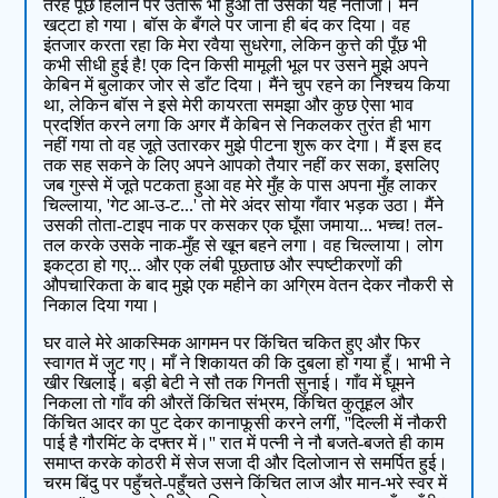
तरह पूँछ हिलाने पर उतारू भी हुआ तो उसका यह नतीजा। मन
खट्‌टा हो गया। बॉस के बँगले पर जाना ही बंद कर दिया। वह
इंतजार करता रहा कि मेरा रवैया सुधरेगा, लेकिन कुत्ते की पूँछ भी
कभी सीधी हुई है! एक दिन किसी मामूली भूल पर उसने मुझे अपने
केबिन में बुलाकर जोर से डाँट दिया। मैंने चुप रहने का निश्चय किया
था, लेकिन बॉस ने इसे मेरी कायरता समझा और कुछ ऐसा भाव
प्रदर्शित करने लगा कि अगर मैं केबिन से निकलकर तुरंत ही भाग
नहीं गया तो वह जूते उतारकर मुझे पीटना शुरू कर देगा। मैं इस हद
तक सह सकने के लिए अपने आपको तैयार नहीं कर सका, इसलिए
जब गुस्से में जूते पटकता हुआ वह मेरे मुँह के पास अपना मुँह लाकर
चिल्लाया, 'गेट आ-उ-ट...' तो मेरे अंदर सोया गँवार भड़क उठा। मैंने
उसकी तोता-टाइप नाक पर कसकर एक घूँसा जमाया... भच्च! तल-
तल करके उसके नाक-मुँह से खून बहने लगा। वह चिल्लाया। लोग
इकट्‌ठा हो गए... और एक लंबी पूछताछ और स्पष्टीकरणों की
औपचारिकता के बाद मुझे एक महीने का अग्रिम वेतन देकर नौकरी से
निकाल दिया गया।
घर वाले मेरे आकस्मिक आगमन पर किंचित चकित हुए और फिर
स्वागत में जुट गए। माँ ने शिकायत की कि दुबला हो गया हूँ। भाभी ने
खीर खिलाई। बड़ी बेटी ने सौ तक गिनती सुनाई। गाँव में घूमने
निकला तो गाँव की औरतें किंचित संभ्रम, किंचित कुतूहल और
किंचित आदर का पुट देकर कानाफूसी करने लगीं, ''दिल्ली में नौकरी
पाई है गौरमिंट के दफ्तर में।'' रात में पत्नी ने नौ बजते-बजते ही काम
समाप्त करके कोठरी में सेज सजा दी और दिलोजान से समर्पित हुई।
चरम बिंदु पर पहुँचते-पहुँचते उसने किंचित लाज और मान-भरे स्वर में