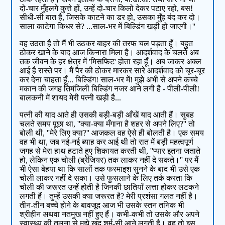
दो-चार मुँहलगे कुत्ते हों, उन्हें दो-चार किलो देकर पटाए रहो, बस!
सीधी-सी बात है, जिसके काटने का डर हो, उसका मुँह बंद कर दो।
साला काटेगा किधर से? ...साल-भर में बिल्डिंग खड़ी हो जाएगी।''
वह उठता है तो मैं भी उठकर बाहर की तरफ चल पड़ता हूँ। बहुत
ठोकर खाने के बाद आज किनारा मिला है। आदर्शवाद के चलते अब
तक जीवन के हर क्षेत्र में 'मिसफिट' होता रहा हूँ। अब जाकर अक्ल
आई है रास्ते पर। मैं पैर की ठोकर मारकर सारे आदर्शवाद को चूर-चूर
कर देना चाहता हूँ... बिल्डिंग! साल-भर में! मुझे अभी से अपने कच्चे
मकान की जगह तिमंजिली बिल्डिंग नजर आने लगी है - पीली-पीली!
बालकनी में शायद मेरी पत्नी खड़ी है...
पत्नी की याद आते ही उसकी बड़ी-बड़ी आँखें याद आती हैं। सुबह
चलते समय पूछा था, ''क्या-क्या मँगाना है शहर से अपने लिए?'' तो
बोली थी, ''मेरे लिए क्या?'' आजकल वह ऐसे ही बोलती है। एक समय
वह भी था, जब नई-नई ब्याह कर आई थी तो रात में बड़ी महत्वपूर्ण
जगह से मेरा हाथ हटाते हुए शिकायत करती थी, ''प्यार इतना जताते
हो, लेकिन एक चोली (ब्रेजियर) तक लाकर नहीं दे सकते।'' पर मैं
भी ऐसा बेहया था कि सालों तक फरमाइश सुनने के बाद भी उसे एक
चोली लाकर नहीं दे सका। उसे फुसलाने के लिए तर्क करता कि
चोली की जरूरत उन्हें होती है जिनकी छातियाँ लत्ता होकर लटकने
लगती हैं। तुम्हें उसकी क्या जरूरत है? मेरी प्रशंसा गलत नहीं है।
तीन-तीन बच्चे होने के बावजूद आज भी उसके स्तन तनिक भी
श्रीहीन अथवा नतमुख नहीं हुए हैं। कभी-कभी तो उसके और अपने
स्वास्थ्य की तुलना से मुझे खुद शर्म-सी आने लगती है। वह तो इस