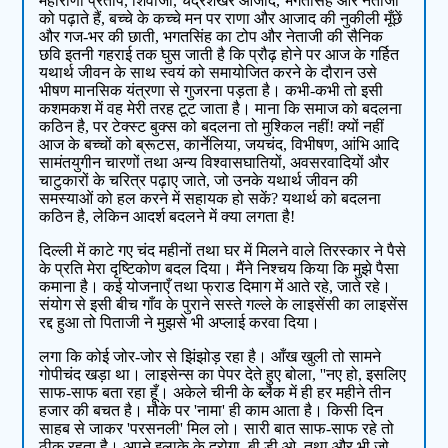
महाराणा प्रताप, शिवाजी, चंद्रशेखर आजाद, भगतसिंह और नेताजी
को पढ़ाते हैं, बच्चे के कच्चे मन पर राणा और आजाद की नुकीली मूँछें
और गज-भर की छाती, भगतसिंह का टोप और नेताजी की सैनिक
छवि इतनी गहराई तक घुस जाती है कि प्रौढ़ होने पर आज के गर्हित
यथार्थ जीवन के साथ स्वयं को समायोजित करने के दौरान उसे
भीषण मानसिक यंत्रणा से गुजरना पड़ता है। कभी-कभी तो इसी
कशमकश में वह मेरी तरह टूट जाता है। माना कि समाज को बदलना
कठिन है, पर टेक्स्ट बुक्स को बदलना तो मुश्किल नहीं! क्यों नहीं
आज के बच्चों को ब्रूटस, कार्नेलिया, जयचंद, विभीषण, आंभि आदि
सामंतयुगीन चारणों तथा अन्य विश्वासघातियों, अवसरवादियों और
चाटुकारों के चरित्र पढ़ाए जाते, जो उनके यथार्थ जीवन की
समस्याओं को हल करने में सहायक हो सकें? यथार्थ को बदलना
कठिन है, लेकिन आदर्श बदलने में क्या लगता है!
दिल्ली में काटे गए चंद महीनों तथा घर में मिलने वाले तिरस्कार ने पैसे
के प्रति मेरा दृष्टिकोण बदल दिया। मैंने निश्चय किया कि मुझे पैसा
कमाना है। कई योजनाएँ तथा फ्राड दिमाग में आते रहे, जाते रहे।
संयोग से इसी बीच गाँव के पुराने सस्ते गल्ले के लाइसेंसी का लाइसेंस
रद्द हुआ तो पिताजी ने मुझसे भी अप्लाई करवा दिया।
लगा कि कोई जोर-जोर से झिंझोड़ रहा है। आँख खुली तो सामने
गोपीचंद खड़ा था। लाइसेन्स का पेपर देते हुए बोला, ''नए हो, इसलिए
साफ-साफ बता रहा हूँ। अकेले चीनी के ब्लैक में ही हर महीने तीन
हजार की बचत है। मौके पर 'नामा' ही काम आता है। किसी दिन
साहब से जाकर 'परसनली' मिल लो। सारी बात साफ-साफ रहे तो
ठीक रहता है। अपने इलाके के दरोगा, बी.डी.ओ. तथा और भी जो