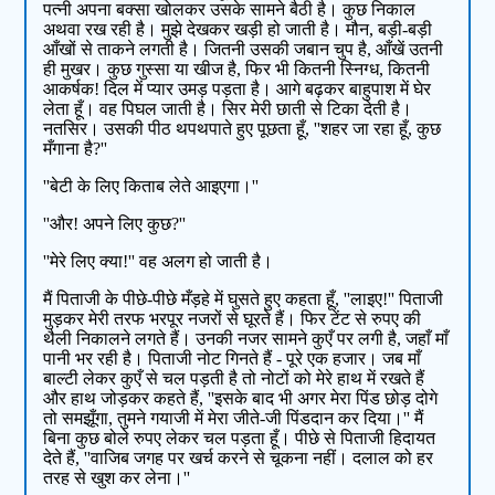
पत्नी अपना बक्सा खोलकर उसके सामने बैठी है। कुछ निकाल
अथवा रख रही है। मुझे देखकर खड़ी हो जाती है। मौन, बड़ी-बड़ी
आँखों से ताकने लगती है। जितनी उसकी जबान चुप है, आँखें उतनी
ही मुखर। कुछ गुस्सा या खीज है, फिर भी कितनी स्निग्ध, कितनी
आकर्षक! दिल में प्यार उमड़ पड़ता है। आगे बढ़कर बाहुपाश में घेर
लेता हूँ। वह पिघल जाती है। सिर मेरी छाती से टिका देती है।
नतसिर। उसकी पीठ थपथपाते हुए पूछता हूँ, ''शहर जा रहा हूँ, कुछ
मँगाना है?''
''बेटी के लिए किताब लेते आइएगा।''
''और! अपने लिए कुछ?''
''मेरे लिए क्या!'' वह अलग हो जाती है।
मैं पिताजी के पीछे-पीछे मँड़हे में घुसते हुए कहता हूँ, ''लाइए!'' पिताजी
मुड़कर मेरी तरफ भरपूर नजरों से घूरते हैं। फिर टेंट से रुपए की
थैली निकालने लगते हैं। उनकी नजर सामने कुएँ पर लगी है, जहाँ माँ
पानी भर रही है। पिताजी नोट गिनते हैं - पूरे एक हजार। जब माँ
बाल्टी लेकर कुएँ से चल पड़ती है तो नोटों को मेरे हाथ में रखते हैं
और हाथ जोड़कर कहते हैं, ''इसके बाद भी अगर मेरा पिंड छोड़ दोगे
तो समझूँगा, तुमने गयाजी में मेरा जीते-जी पिंडदान कर दिया।'' मैं
बिना कुछ बोले रुपए लेकर चल पड़ता हूँ। पीछे से पिताजी हिदायत
देते हैं, ''वाजिब जगह पर खर्च करने से चूकना नहीं। दलाल को हर
तरह से खुश कर लेना।''