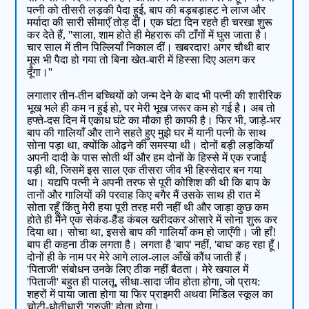
पत्नी को तीसरी लड़की पैदा हुई, बाप की बड़बड़ाहट ने लाज और
मर्यादा की सारी सीमाएँ तोड़ दीं। एक घंटा दिन रहते ही चरखा शुरू
कर देते हैं, ''साला, शाम होते ही मेहरारू की टाँगों में घुस जाता है।
चार साल में तीन पिल्लियाँ निकाल दीं। खबरदार! अगर चौथी बार
मूस भी पैदा हो गया तो बिना खेत-बारी में हिस्सा दिए अलग कर
दूँगा।''
लगातार तीन-तीन बच्चियों को जन्म देने के बाद भी पत्नी की शारीरिक
भूख भले ही कम न हुई हो, पर मेरी भूख जरूर कम हो गई है। अब तो
हफ्ते-दस दिन में एकाध घंटे का मौका ही काफी है। फिर भी, जाड़े-भर
बाप की गालियाँ और ताने सहते हुए मुझे घर में यानी पत्नी के साथ
सोना पड़ा था, क्योंकि ओढ़ने की समस्या थी। दोनों बड़ी लड़कियाँ
अपनी दादी के पास सोती थीं और हम दोनों के हिस्से में एक रजाई
पड़ी थी, जिसमें इस साल एक तीसरा जीव भी हिस्सेदार बन गया
था। यद्यपि पत्नी ने अपनी तरफ से पूरी कोशिश की थी कि बाप के
तानों और गालियों की परवाह किए बगैर मैं उसके साथ ही रात में
सोता रहूँ किंतु मेरी हया पूरी तरह मरी नहीं थी और जाड़ा कुछ कम
होते ही मैंने एक सेकंड-हैंड कंबल खरीदकर ओसारे में सोना शुरू कर
दिया था। सोचा था, इससे बाप की गालियाँ कम हो जाएँगी। जी हाँ!
बाप ही कहना ठीक लगता है। लगता है 'बाप' नहीं, 'बाघ' कह रहा हूँ।
दोनों ही के नाम पर मेरे आगे लाल-लाल आँखें कौंध जाती हैं।
'पिताजी' संबोधन उनके लिए ठीक नहीं बैठता। मेरे खयाल में
'पिताजी' बहुत ही पालतू, सीधा-सादा जीव होता होगा, जो प्राय:
शहरों में पाया जाता होगा या फिर प्राइमरी अथवा मिडिल स्कूल का
चोटी-धोतीधारी 'गुरुजी' होता होगा।