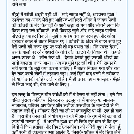
होने लगा।
मँड़हे में खाँची अधूरी पड़ी थी। भाई साहब नहीं थे, आश्वस्त हुआ।
एडवेंचर का आनंद लेते हुए आहिस्ते-आहिस्ते आँगन में जाकर पत्नी
की कोठरी के बंद किवाड़ों के आगे खड़ा हो गया और सोचने लगा कि
किस तरह उसे चौंकाऊँ, तभी किवाड़ खुले और भाई साहब पसीना
पोंछते हुए बाहर निकले। मुझे सामने पाकर हतप्रभ हुए और आँख
चुराकर बगल से बाहर निकल गए। कोठरी के अंदर से बाहर आते हुए
मेरी पत्नी की नजर मुझ पर पड़ी तो वह पथरा गई। मैंने स्पष्ट देखा,
उसके गालों पर और अधरों के नीचे दाँत काटने के निशान थे। कपड़े
अस्त-व्यस्त थे। साँस तेज थी। देखते-देखते मुझे उसकी आँखों का
पानी बदलता नजर आया। अब वह मुझे घूर रही थी। मेरी समझ में
नहीं आया कि मुझे क्या करना चाहिए। मैं बाहर निकल गया और रात
देर तक परती खेतों में टहलता रहा। कई दिनों बाद पत्नी ने स्वीकार
किया, ''उनकी कोई गलती नहीं है। मैं ही उनका हाथ पकड़कर मँड़हे
से लिवा लाई थी, बेटा पाने के लिए।''
इस तरह के छिटपुट यौन संबंधों को मैं गंभीरता से नहीं लेता। इसे मेरा
दमित पुंसत्व कहिए या लिबरल आउटलुक। मैं पाप-पुण्य, जायज-
नाजायज, पवित्र-अपवित्र और सतीत्व-असतीत्व के मानदंडों से भी
सहमत नहीं हूँ। माँगकर रोटी खा ली या कामतुष्टि पा ली, एक ही बात
है। प्राचीन काल की नियोग प्रथा को मैं आज के युग में भी उतना ही
उपयोगी मानता हूँ। मैं भयभीत हुआ था तो सिर्फ इस बात से कि इन
दिनों मैं जिस हताशा और निपट एकाकीपन की अँधेरी गुफा में फँसा हूँ,
वहाँ पत्नी ही एकमात्र ऐसा आलंब है, जिसके आँचल में मुँह छिपा लेने