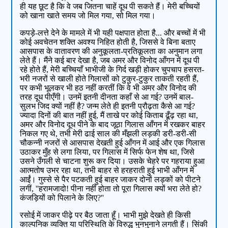
ही यह छूट है कि वे जब जितना चाहें दूध पी सकते हैं। मेरी बच्चियों
को खाना खाते समय जो मिल गया, सो मिल गया।
कपड़े-लत्ते देने के मामले में भी यही पक्षपात होता है... और बच्चों में भी
कोई अवचेतन शक्ति अवश्य निहित होती है, जिससे वे बिना बताए
आसपास के वातावरण की अनुकूलता-प्रतिकूलता का अनुमान लगा
लेते हैं। मैंने कई बार देखा है, जब अमर और विनोद आँगन में दूध पी
रहे होते हैं, मेरी बच्चियाँ भाभीजी के गिर्द खड़ी होकर चुपचाप हसरत-
भरी नजरों से खाली होते गिलासों को टुकुर-टुकुर ताकती रहती हैं,
पर कभी भूलकर भी हठ नहीं करतीं कि वे भी अमर और विनोद की
तरह दूध पीएँगी। उनमें इतनी दीनता कहाँ से आ गई? उनमें बाल-
सुलभ जिद क्यों नहीं है? जन्म लेते ही इतनी प्रौढ़ता कैसे आ गई?
ज्यादा दिनों की बात नहीं हुई, मैं ताखे पर कोई किताब ढूँढ़ रहा था,
अमर और विनोद दूध पीने के बाद जूठा गिलास आँगन में रखकर बाहर
निकल गए थे, तभी मेरी ढाई साल की मँझली लड़की डरी-डरी-सी
चौकन्नी नजरों से आसपास देखती हुई आँगन में आई और एक गिलास
उठाकर मुँह से लगा लिया, पर गिलास में सिर्फ फेन शेष था, जिसे
उसने उँगली से चाटना शुरू कर दिया। उसके चेहरे पर गहराया हुआ
आत्मतोष उभर रहा था, तभी बाहर से हरहराती हुई भाभी आँगन में
आईं। गुस्से से पैर पटकती हुई बाहर जाकर दोनों लड़कों को पीटने
लगीं, ''हरामजादो! पीना नहीं होता तो पूरा गिलास क्यों भरा लेते हो?
कंजड़ियों को पिलाने के लिए?''
रसोई में जाकर पीढ़े पर बैठ जाता हूँ। भाभी मुझे देखते ही किसी
काल्पनिक व्यक्ति या परिस्थिति के विरुद्ध भुनभुनाने लगती हैं। सिंकी