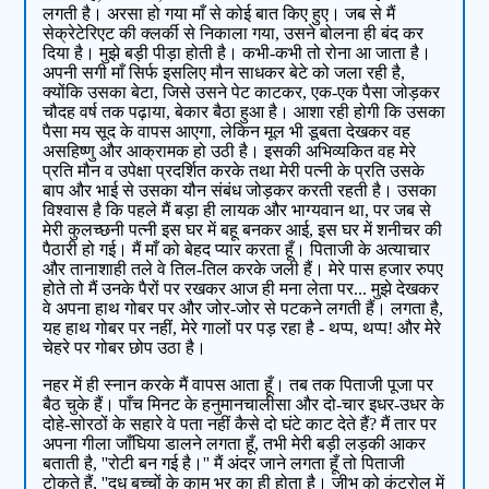
लगती है। अरसा हो गया माँ से कोई बात किए हुए। जब से मैं
सेक्रेटेरिएट की क्लर्की से निकाला गया, उसने बोलना ही बंद कर
दिया है। मुझे बड़ी पीड़ा होती है। कभी-कभी तो रोना आ जाता है।
अपनी सगी माँ सिर्फ इसलिए मौन साधकर बेटे को जला रही है,
क्योंकि उसका बेटा, जिसे उसने पेट काटकर, एक-एक पैसा जोड़कर
चौदह वर्ष तक पढ़ाया, बेकार बैठा हुआ है। आशा रही होगी कि उसका
पैसा मय सूद के वापस आएगा, लेकिन मूल भी डूबता देखकर वह
असहिष्णु और आक्रामक हो उठी है। इसकी अभिव्यकित वह मेरे
प्रति मौन व उपेक्षा प्रदर्शित करके तथा मेरी पत्नी के प्रति उसके
बाप और भाई से उसका यौन संबंध जोड़कर करती रहती है। उसका
विश्वास है कि पहले मैं बड़ा ही लायक और भाग्यवान था, पर जब से
मेरी कुलच्छनी पत्नी इस घर में बहू बनकर आई, इस घर में शनीचर की
पैठारी हो गई। मैं माँ को बेहद प्यार करता हूँ। पिताजी के अत्याचार
और तानाशाही तले वे तिल-तिल करके जली हैं। मेरे पास हजार रुपए
होते तो मैं उनके पैरों पर रखकर आज ही मना लेता पर... मुझे देखकर
वे अपना हाथ गोबर पर और जोर-जोर से पटकने लगती हैं। लगता है,
यह हाथ गोबर पर नहीं, मेरे गालों पर पड़ रहा है - थप्प, थप्प! और मेरे
चेहरे पर गोबर छोप उठा है।
नहर में ही स्नान करके मैं वापस आता हूँ। तब तक पिताजी पूजा पर
बैठ चुके हैं। पाँच मिनट के हनुमानचालीसा और दो-चार इधर-उधर के
दोहे-सोरठों के सहारे वे पता नहीं कैसे दो घंटे काट देते हैं? मैं तार पर
अपना गीला जाँघिया डालने लगता हूँ, तभी मेरी बड़ी लड़की आकर
बताती है, ''रोटी बन गई है।'' मैं अंदर जाने लगता हूँ तो पिताजी
टोकते हैं, ''दूध बच्चों के काम भर का ही होता है। जीभ को कंटरोल में