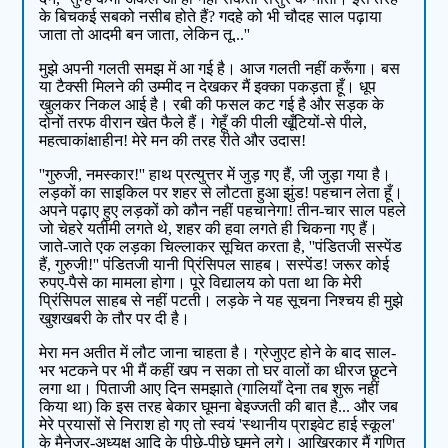
के बिचकई सबको नसीब होते हैं? गदहे को भी चौदह साल पढ़ाया
जाता तो आदमी बन जाता, लेकिन तू...''
मुझे अपनी गलती समझ में आ गई है। आज गलती नहीं करूँगा। बस
या टैक्सी मिलने की उम्मीद न देखकर मैं इक्का पकड़ता हूँ। धूप
खुलकर निकल आई है। रबी की फसल कट गई है और सड़क के
दोनों तरफ वीरान खेत फैले हैं। गेहूँ की पीली खूँटियों-से पीले,
महत्वाकांक्षाहीन! मेरे मन की तरह रीते और उदास!
''गुरुजी, नमस्कार!'' हाथ प्रत्युत्तर में जुड़ गए हैं, जी जुड़ा गया है।
लड़कों का साइकिल पर शहर से लौटता हुआ झुंड! पहचान लेता हूँ।
अपने पढ़ाए हुए लड़कों को कौन नहीं पहचानेगा! तीन-चार साल पहले
जो चेहरे यतीमी लगते थे, शहर की हवा लगते ही चिकना गए हैं।
जाते-जाते एक लड़का चिल्लाकर सूचित करता है, ''पंडितजी सस्पेंड
हैं, गुरुजी!'' पंडितजी यानी प्रिंसिपल साहब। सस्पेंड! जरूर कोई
रुपए-पैसे का मामला होगा। पूरे विद्यालय को पता था कि मेरी
प्रिंसिपल साहब से नहीं पटती। लड़के ने यह सूचना निश्चय ही मुझे
खुशखबरी के तौर पर दी है।
मेरा मन अतीत में लौट जाना चाहता है। ग्रेजुएट होने के बाद साल-
भर भटकने पर भी मैं कहीं खप न सका तो घर वालों का धीरज छूटने
लगा था। पिताजी आए दिन समझाते (गालियाँ देना तब शुरू नहीं
किया था) कि इस तरह बेकार घूमना बेइज्जती की बात है... और जब
मेरे प्रयासों से निराश हो गए तो स्वयं 'स्थानीय प्राइवेट हाई स्कूल'
के मैनेजर-अध्यक्ष आदि के पीछे-पीछे घूमने लगे। आखिरकार मैं गणित