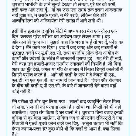
चुपचाप भाभीजी के ताने सुनते देखता तो लगता, पूरे घर को अभी,
इसी वक्त आग लगा दूँ। माँ का रुख उस समय तक इतना आक्रामक
नहीं हुआ था, न उसके प्रति, न मेरे प्रति, लेकिन धीरे-धीरे
आत्मनिर्भरता की अनिवार्यता मेरी समझ में आने लगी थी।
इसी बीच इलाहाबाद यूनिवर्सिटी में अध्ययनरत मेरा एक दोस्त एक
दिन 'क्लर्क्स ग्रेड परीक्षा' का आवेदन-पत्र लेकर आया। वह
ओवरएज हो चुका था। मुझसे कहा कि भरना चाहूँ तो भर दूँ, फीस वह
दे देगा। मैंने फार्म भर दिया। बाद में कई जगह और कई माध्यमों से
पूछताछ करने पर यू.पी.एस.सी. तथा प्रांतीय लोक सेवा आयोग के
कार्यों और उद्देश्यों के संबंध में जानकारी प्राप्त हुई। यह मेरी ही नहीं,
मेरी तरह उन हजारों-हजार ग्रामीण स्नातकों की नियति है, जो बिना
शहर का मुँह देखे, जंगल या गाँव के बाजार में स्थित डिग्री कालेजों में
डिग्री प्राप्त करते हैं। आगे की कड़ी के रूप में वे केवल बी.एड.,
एल.टी. या एल-एल.बी. का नाम ही जान पाते हैं। शिक्षा और रोजगार
के बीच की कड़ी यू.पी.एस.सी. के बारे में जानकारी देने वाला वहाँ
कोई नहीं है।
मैंने परीक्षा दी और चुन लिया गया। सालों बाद ज्वाइनिंग लेटर मिला
तो लगा, राजगद्दी का परवाना आया है। सोचा था, किसी को भी नहीं
बताऊँगा। बहुत तंग किया है घर वालों ने। चुपचाप बिना बताए इनकी
दुनिया से दूर चला जाऊँगा, लेकिन जब से पोस्टमैन रजिस्ट्री दे गया,
पिताजी ने पूछते-पूछते कान बहरे कर दिए, ''ससुरा बताता भी नहीं कि
कैसा कागज-पत्तर है? कुछ बोले भी कि कहाँ से आया है, क्या लिखा
है?''