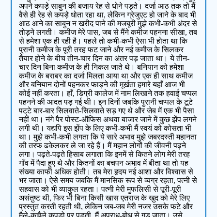
अपने कपड़े साबुन की बजाय रेह से धोने पड़ते। दर्जा आठ तक तो मैं
वैसे ही रेह से कपड़े धोता रहा था, लेकिन ग्रेजुएट हो जाने के बाद भी
आठ आने का साबुन न खरीद पाने की मजबूरी मुझे कभी-कभी अंदर से
तोड़ने लगती। कमीज मेरे पास, जब से मैंने कमीज पहनना सीखा, तब
से हमेशा एक ही रही है। पहले तो कभी-कभी ऐसा भी होता था कि
पुरानी कमीज के पूरी तरह फट जाने और नई कमीज के सिलकर
तैयार होने के बीच तीन-चार दिन का अंतर पड़ जाता था। ये तीन-
चार दिन बिना कमीज के ही निकल जाते थे। बनियान को हमेशा
कमीज के बराबर का दर्जा मिलता आया था और एक ही साथ कमीज
और बनियान दोनों पहनकर फाड़ने की मूर्खता हमारे यहाँ आज भी
कोई नहीं करता। हाँ, डिग्री कालेज में नाम लिखाने तक हवाई चप्पल
पहनने की आदत पड़ गई थी। इन दिनों जबकि पुरानी चप्पल के टूटे
पट्‌टे बार-बार सिलवाते-सिलवाते सड़ गए थे और जेब में एक भी पैसा
नहीं था। नंगे पैर पोस्ट-ऑफिस अथवा बाजार जाने में कुछ झेंप लगने
लगी थी। यद्यपि इस झेंप के लिए कभी-कभी मैं स्वयं को कोसता भी
था। मुझे कभी-कभी लगता कि ये सारे अभाव मुझे जबरदस्ती महानता
की तरफ ढकेलकर ले जा रहे हैं। मैं महान लोगों की जीवनी पढ़ने
लगा। पढ़ते-पढ़ते हिसाब लगाता कि इनमें से कितने लोग मेरी तरह
गाँव में पैदा हुए थे और कितनों का बचपन अभाव में बीता था तो यह
संख्या काफी अधिक होती। तब मेरा हृदय नई आशा और विश्वास से
भर जाता। ऐसे समय जबकि मैं मानसिक रूप से व्यग्र रहता, पत्नी से
सहवास को भी व्याकुल रहता। पत्नी मेरी मुफलिसी से पूरी-पूरी
असंतुष्ट थी, फिर भी बिना किसी खास एतराज के खुद को मेरे लिए
प्रस्तुत करती रहती थी, लेकिन जब-जब मेरी नजर उसके फटे और
मैले-कुचैले कपड़ो पर पड़ती, मैं अपराध-बोध से गड़ जाता। उसे