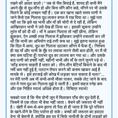
रखने की आदत डालो।'' जब से भैंस बियाई है, शायद ही कभी मैंने
अपने मुँह से दूध माँगा हो और बिना माँगे कौन कहे, माँगने पर भी उसके
मिलने के कोई लच्छन नहीं हैं। एक बार खाना खाते समय पत्नी ने
जाने कैसे एक गिलास दूध लाकर बगल में रख दिया था। मुझे पता
नहीं था कि इसे वह भाभी और माँ की चोरी से दे रही है, लेकिन
आखिरकार भाभी ने उसे देख ही लिया था। इसकी सूचना उन्होंने
तुरंत माँ को दी थी। माँ ने आकर गिलास तो नहीं छीना, लेकिन
झुककर, ऐन अच्छी तरह गिलास में झाँककर उन्होंने तसल्ली कर ली
थी कि भाभी का अभियोग राई-रत्ती सच था। मुझे इतना मलाल हुआ
कि दिल में आया, दूध का गिलास उठाकर आँगन में फेंक दूँ। निश्चय
ही यह माँ और भाभी के मुँह पर तमाचा मारने जैसी बात होती, पर मैं भी
क्या कम घटिया हूँ! पावभर दूध का लालच कर गया था। और उसके
बाद पत्नी को हफ्तों नहीं, महीनों भाभी और माँ के ताने सुनने पड़े थे -
'साँड़ बनाना चाहती है भतार को। तीन-तीन बेटियाँ बियाने के बाद भी
गर्मी कम नहीं हुई है, पलटन तैयार करने की कसम खाकर आई है
मायके से। इस हरजाई की कोख में लड़का फल सकता है भला!''...
पर मेरी पत्नी अब भी कभी-कभी मौका पाकर, सबके लेट जाने के बाद
रात में गरम दूध का गिलास मुझे दे जाती है। इसमें सहज स्नेह कम
और एक निहित स्वार्थ अधिक होता है। विचित्र स्वार्थ!
सबको पता है कि भैंस दोनों जून में मिलाकर पाँच सेर दूध देती है,
जिसमें से एक तोला भी बेचा नहीं जाता। बेचने की जरूरत भी नहीं
है। खेती में कम-से-कम इतना तो पैदा हो ही जाता है कि पूरे परिवार
के खाने-पीने के लिए पर्याप्त हो सके। बच्चों की जरूरत का हवाला
देना भी बेमानी है, क्योंकि इस घर में सिर्फ भाभीजी के दोनों लड़कों को