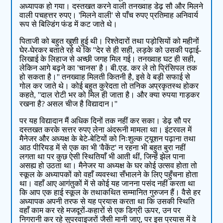
अध्यापक हो गया। दस्तखत करने वाली तनख्वाह डेढ़ सौ और मिलने
वाली पचहत्तर रुपए। 'मिलने वाली' से पाँच रुपए प्रतिमाह अनिवार्य
रूप से बिल्डिंग फंड में कट जाते थे।
पिताजी को बहुत खुशी हुई थी। रिश्तेदारों तथा पड़ोसियों को महीनों
घेर-घेरकर बताते रहे थे कि ''देर से ही सही, लड़के को उसकी पढ़ाई-
लिखाई के लिहाज से अच्छी जगह मिल गई। तनख्वाह घट ही सही,
लेकिन आगे बढ़ने का 'चानस' है। बी.एड. कर ले तो प्रिंसिपल तक
हो सकता है।'' तनख्वाह मिलती कितनी है, इसे वे बड़ी सफाई से
गोल कर जाते थे। कोई बहुत कुरेदता तो तनिक अप्रकृतस्थ होकर
कहते, ''दाल रोटी भर को मिल ही जाता है। और क्या रुपया गाड़कर
रखना है? असल चीज है विद्यादान।''
पर यह विद्यादान मैं अधिक दिनों तक नहीं कर सका। डेढ़ सौ पर
दस्तखत करके सत्तर रुपए लेना अंदरूनी मामला था। इंटरवल में
मैनेजर और अध्यक्ष के बेटे-बेटियों को निःशुल्क ट्‌यूशन पढ़ाना तथा
आठ पीरियड में से एक का भी 'वैकेंट' न रहना भी बहुत बुरा नहीं
लगता था पर कुछ ऐसी स्थितियाँ भी आती थीं, जिन्हें झेल पाना
असह्य हो उठता था। मैनेजर या अध्यक्ष के घर कोई उत्सव होता तो
स्कूल के अध्यापकों को वहाँ व्यवस्था सँभालने के लिए पहुँचना होता
था। वहाँ आए आगंतुकों में से कोई यह जानना पसंद नहीं करता था
कि आप एक हाई स्कूल के तथाकथित सम्मानित गुरुजन हैं। वैसे हर
अध्यापक अपनी तरफ से यह प्रयास करता था कि उसकी स्थिति
वहाँ काम कर रहे मजदूरों-कहारों से एक डिग्री ऊपर, उन पर
निगरानी कर रहे सुपरवाइजरों जैसी मानी जाए, पर इस प्रयास में वे