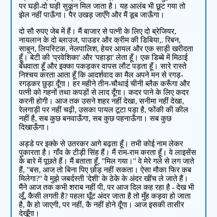
पर घड़ी-दो घड़ी सुकून मिल जाता है। यह आलंब भी छूट गया तो
झेल नहीं पाऊँगा। पैर उखड़ जाएँगे और मैं डूब जाऊँगा।
दो सौ रुपए जेब में हैं। मैं बाजार से पत्नी के लिए दो ब्रेजियर,
नायलान के दो ब्लाउज, पाउडर और क्रीम की डिबिया,. रिबन,
साबुन, लिपस्टिक, नेलपालिश, हेयर आयल और एक साड़ी खरीदता
हूँ। बेटी की 'प्रवेशिका' और 'पहाड़ा' लेता हूँ। एक डिब्बे में मिठाई
बँधवाता हूँ और इक्का पकड़कर वापस लौट पड़ता हूँ। सारे रास्ते
निश्चय करता आता हूँ कि आदर्शवाद का मैल अपने मन से रगड़-
रगड़कर छुड़ा दूँगा। हर महीने तीन-चौथाई चीनी ब्लैक करूँगा और
पत्नी को गहनों तथा कपड़ों से लाद दूँगा। कदर पाने के लिए कदर
करनी होगी। आज तक उसने शहर नहीं देखा, सनीमा नहीं देखा,
रेलगाड़ी पर नहीं चढ़ी, उसका पायल टूटा पड़ा है, फोंकी की कील
नहीं है, सब कुछ बनवाऊँगा, सब कुछ पहनाऊँगा। सब कुछ
दिखाऊँगा।
अड्डे पर इक्के से उतरकर आगे बढ़ता हूँ। तभी कोई नाम लेकर
पुकारता है। गाँव के टीड़ी सिंह हैं। मैं राम-राम करता हूँ। वे लाइसेंस
के बारे में पूछते हैं। मैं बताता हूँ, ''मिल गया।'' वे मेरे गले से लग जाते
हैं, ''बस, आज तो बिना पिए छोड़ नहीं सकता। ऐसा मौका फिर कब
मिलेगा?'' वे मुझे जबर्दस्ती 'देशी' के ठेके के अंदर खींच ले जाते हैं।
मैंने आज तक कभी शराब नहीं पी, पर आज दिल कह रहा है - देख भी
लूँ, कैसी लगती है? पहला घूँट अंदर जाता है तो मुँह कड़वा हो जाता
है, कै हो जाएगी, पर नहीं, कै नहीं होने दूँगा। आज इसकी तासीर
देखूँगा।