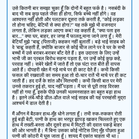
उसे कितनी बार समझा चुका हूँ कि दोनों में बहुत फर्क है। नसबंदी के
बाद भी सब कुछ पहले जैसा ही होगा, सिर्फ बच्चे नहीं होंगे। वह
आश्वस्त नहीं होती और पलटकर दूसरा तर्क करती है, ''कोई लड़का
तो होना चहिए, बेटियों से क्या होगा?'' यह तर्क मुझे भी वजनदार
लगता है, लेकिन लड़का आएगा कब? वह कहती है, ''क्या पता इस
बार...'' क्या घर, बाहर, हर जगह मैं फालतू माना जाने लगा हूँ। मेरी
बेटियाँ मुझे ''बाबू' (पिताजी) कहकर नहीं बुलातीं। बड़े भाई साहब को
वे 'बाबू' कहती हैं, क्योंकि बाजार से कोई चीज लाने पर वे घर के सभी
बच्चों में उसे बराबर-बराबर बाँट देते हैं। इस उदारता के लिए उन्हें
भाभी जी का प्रबल बिरोध सहना पड़ता है, पर उन्हें कोई कुछ कहे,
परवाह नहीं। सबेरे खेतों में जाते हैं तो एक घंटा रात बीते ही वापस
आते हैं। दोपहरी खेत में गड़े माचे पर ही काट देते हैं। कभी किसी
फसल की रखवाली का समय हुआ तो दो-चार रातें भी माचे पर ही कट
जाती हैं। हद दर्जे के शांत और मितभाषी। कभी किसी बात पर मेरी
उनसे तकरार हुई हो, याद नहीँ पड़ता। मैं घर से पूरी तरह विरक्त
नहीं हो गया हूँ, इसके पीछे उनकी भलमनसाहत का बहुत बड़ा हाथ
है। इतने लंबे-चौड़े डील-डौल वाले भाई साहब की यह परमहंसी मुद्रा
आश्चर्य में डाल देती है।
मैं आँगन में बैठकर हाथ-मुँह धोने लगता हूँ। तभी रुक-रुककर रोती
हुई बड़ी बेटी, पत्नी के हाथ का भरपूर झापड़ खाकर चिल्लाते हुए एक
हाथ में तख्ती-बस्ता और दूसरे हाथ में मिट्‌टी की दवात पकड़े बाहर
की ओर भागती है। मैं बिना उसका कोई नोटिस लिए मुँह पोंछता हुआ
पत्नी की कोठरी में घुस जाता हूँ। शायद मैं एकांत चाहता भी था।