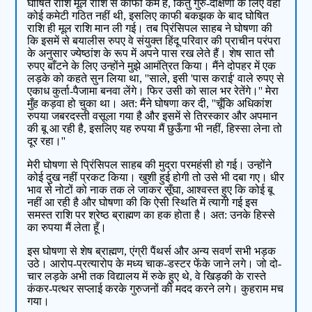
घोषित राशि मूल राशि से काफी कम है, किंतु गुरु-दक्षिणा के लिए वहाँ
कोई कमेटी गठित नहीं थी, इसलिए काफी बकझक के बाद घोषित
राशि ही मूल राशि मान ली गई। तब प्रिंसिपल साहब ने घोषणा की
कि इसमें से बयालीस रुपए वे संयुक्त हिंदू परिवार की प्राचीन परंपरा
के अनुसार ज्येष्ठांश के रूप में अपने पास रख लेते हैं। शेष सात सौ
रुपए बाँटने के लिए उन्होंने मुझे आमंत्रित किया। मैंने दोपहर में एक
लड़के को कहते सुन लिया था, ''साले, इसी 'पास कराई' वाले रुपए से
एकाध कुर्ता-पैजामा बनवा लेंगे। फिर उसी को साल भर रेतेंगे।'' मेरा
मुँह कड़वा हो चुका था। अत: मैंने घोषणा कर दी, ''चूँकि अधिकांश
रुपया जबरदस्ती वसूला गया है और इसमें से तिरस्कार और अपमान
की बू आ रही है, इसलिए यह रुपया मैं छुऊँगा भी नहीं, हिस्सा लेना तो
दूर रहा।''
मेरी घोषणा से प्रिंसिपल साहब की मुद्रा परमहंसी हो गई। उन्होंने
कोई दुख नहीं प्रकट किया। खुशी हुई होगी तो उसे भी दबा गए। धीर
भाव से नोटों को नाक तक ले जाकर सूँघा, आश्वस्त हुए कि कोई बू
नहीं आ रही है और घोषणा की कि ऐसी स्थिति में त्यागी गई इस
समस्त राशि पर श्रेष्ठ ब्राह्मण का हक होता है। अत: उनके हिस्से
का रुपया मैं लेता हूँ।
इस घोषणा से शेष ब्राह्मण, एंग्री पैंथर्स और अन्य सवर्ण सभी भड़क
उठे। आरोप-प्रत्यारोप के मध्य चाक-डस्टर फेंके जाने लगे। जो दो-
चार लड़के अभी तक विद्यालय में रुके हुए थे, वे खिड़की के रास्ते
कंकर-पत्थर सप्लाई करके गुरुजनों की मदद करने लगे। कुहराम मच
गया।