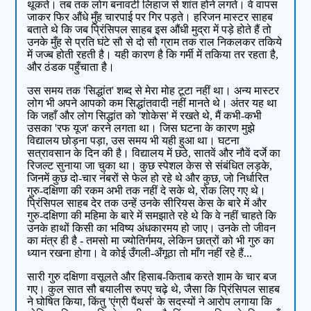
थूकते। तब तक लोग बनावटी लिहाज से शांत होने लगते। वे वापस
जाकर फिर औंधे मुँह चारपाई पर गिर पड़ते। हरिजन मास्टर साहब
बताते थे कि जब प्रिंसिपल साहब इस औंधी मुद्रा में पड़े होते हैं तो
उनके मुँह से प्रति घंटे सौ से दो सौ ग्राम तक राल निकलकर तकिये
में जज्ब होती रहती है। यही कारण है कि गर्मी में तकिया तर रहता है,
और ठंडक पहुँचाता है।
उस समय तक 'सिद्धांत' शब्द से मेरा मोह टूटा नहीं था। अन्य मास्टर
लोग भी अपने आपको कम सिद्धांतवादी नहीं मानते थे। अंतर यह था
कि जहाँ और लोग सिद्धांत को 'शोकेस' में रखते थे, मैं कभी-कभी
उसका 'रफ यूज' करने लगता था। जिस घटना के कारण मुझे
विद्यालय छोड़ना पड़ा, उस समय भी यही हुआ था। घटना
सत्रावसान के दिन की है। विद्यालय में छठे, सातवें और नौवें दर्जे का
रिजल्ट सुनाया जा चुका था। कुछ स्पेशल केस से संबंधित लड़के,
जिनमें कुछ दो-चार नंबरों से फेल हो रहे थे और कुछ, जो निर्धारित
गुरु-दक्षिणा की रकम अभी तक नहीं दे सके थे, रोक लिए गए थे।
प्रिंसिपल साहब देर तक उन्हें उनके सीरियस केस के बारे में और
गुरु-दक्षिणा की महिमा के बारे में समझाते रहे थे कि वे नहीं चाहते कि
उनके हाथों किसी का भविष्य अंधकारमय हो जाए। उनके तो जीवन
का मंत्र ही है - तमसो मा ज्योतिर्गमय, लेकिन छात्रों को भी गुरु का
ध्यान रखना होगा। वे कोई उँगली-अँगूठा तो माँग नहीं रहे हैं...
सारी गुरु दक्षिणा वसूलते और हिसाब-किताब करते शाम के चार बज
गए। कुल सात सौ बयालीस रुपए चढ़े थे, जैसा कि प्रिंसिपल साहब
ने घोषित किया, किंतु 'एंग्री पैंथर्स' के सदस्यों ने आरोप लगाया कि