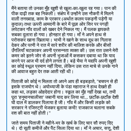
मैंने बताया तो उनका मुँह खुशी से खुला-का-खुला रह गया। पान की
पीक दाढ़ी तक बह निकली। संक्षेप में उन्होंने उस नौकरी में मिलने
वाली तनख्वाह, काम के प्रकार (अर्थात कलम पकड़नी पड़ेगी या
कुदाल) तथा ऊपरी आमदनी के बारे में पूछा ओर सिर पर पगड़ी
लपेटकर गाँव वालों को खबर देने निकल गए। मैं पलक झपकते
सबका दुलारा हो गया। होनहार हो गया। माँ ने अपने हाथ से
परोसकर खाना खिलाया। भाभी ने खाने के साथ दूध का गिलास
देकर और पत्नी ने रात में सारे शरीर की मालिश करके और बीसों
उँगलियाँ चटकाकर अपनी प्रसन्नता व्यक्त की। उस रात उसने मेरी
कमर को इतने जोर से अपनी भुजाओं में कसकर दबाया था कि याद
करने पर आज भी दर्द होने लगता है। बड़े भैया ने यद्यपि अपनी खुशी
का कोई स्थूल प्रमाण नहीं दिया, लेकिन उस रात माचे से उनके गाने
की आवाज बहुत देर तक आती रही थी।
पिताजी को कोई न मिलता तो अपने आप ही बड़बड़ाते, ''बचपन से ही
इसके राजयोग थे। अयोध्याजी के पंडा महाराज ने हाथ देखते ही
कहा था, लड़का ओहदेदार होगा। स्कूल का मुँह नहीं देखा था, तभी
पूरा 'हनुमानचालीसा' जबानी याद कर लिया था... छटाँक-छटाँक देशी
घी दाल में डालकर पिलाया है जी। गाँव में और किसी लड़के को
सरकार ने रजिस्ट्री भेजकर बुलाया कभी! राजकाज चलाना सबके
वश की बात नहीं होती।''
जाते समय पिताजी ने महीने-भर के खर्च के लिए चार सौ रुपए दिए
थे। दो सूती कमीजें और पैंट सिला दिया था। माँ ने अचार, सत्तू, देशी