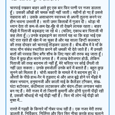
चारपाई रखकर बाहर आते हुए एक बार फिर पत्नी पर नजर डालता
हूँ। उसकी आँखों की चमक सही नहीं जाती। महीनों हो गए हैं उससे
सहवास को। उसके असाधारण स्वास्थ्य से अपनी तुलना करने पर
हीन भावना उभरती है। सारी उमर किताबों में गुजार दी। थोड़ा भी
ध्यान देता तो कम-से-कम देह-मुँह से तो देखने लायक रहता। बाहर
मँड़हे में पिताजी बड़बड़ाए जा रहे थे। (चलिए, एकाध बार पिताजी भी
कह लेता हूँ।) उनके बड़बड़ाने का तात्पर्य यह था कि बड़ा भाई एक
घंटे रात रहते ही खेत में जा चुका है और यह साला डिप्टी कलक्टर
की तरह दोपहर को चारपाई तोड़कर उठता है। बीच-बीच में वे माँ के
साथ यौन संबंध स्थापित करने की धमकी भी देते जाते हैं। मैं उनकी
बातों की परवाह किए बगैर शौच के लिए नहर की तरफ बढ़ जाता हूँ।
दिल में कुछ हौल मारने लगता है। मैं लाख बेरोजगार होऊँ, लेकिन
पिताजी की तरह बदनाम तो नहीं हूँ, मेरे चरित्र पर कोई उँगली तो
नहीं उठा सकता। उनके हमजोली उनके बारे में बताते हैं। बहुत कुछ
सुनने को मिलता है। चोरी-चकारी के मामले में ये बदनाम हुए थे।
औरतों के पीछे हाथ-पैर ये तुड़वाए थे और आज बूढ़े होने पर मँड़हे में
शंकर भगवान, हनुमानजी और काली माई के कैलेंडर टाँगकर, शंख-
घंटा बटोरकर, कंठीमाला लटकाकर और चंदन-टीका लगाकर महंत
बन गए हैं। मेरी नजर में तो जितनी कुमार्गी और ढोंगी पुरानी पीढ़ी रही
है, उसकी चौथाई भी नई पीढ़ी नहीं है। फिर भी लोग नई पीढ़ी को
मुफ्त में...
रास्ते में गड़ही के किनारे माँ गोबर पाथ रही है। एक नजर मेरी तरफ
डालती है, निर्विकार, निर्लिप्त और फिर सिर नीचा करके हाथ चलाने