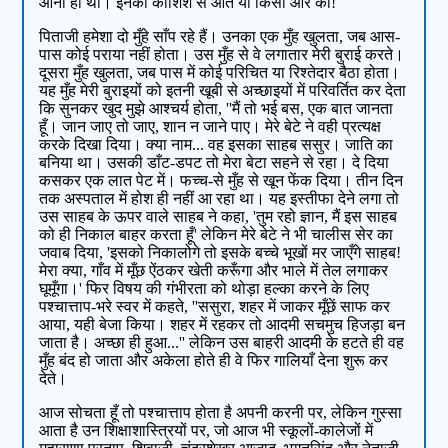
आना ही था। इनकी कोशिश से आते या किसी और की!
पिताजी हमेशा दो मुँहे साँप रहे हैं। उनका एक मुँह खुलता, जब आस-
पास कोई पराया नहीं होता। उस मुँह से वे लगातार मेरी बुराई करते।
दूसरा मुँह खुलता, जब पास में कोई परिचित या रिश्तेदार बैठा होता।
यह मुँह मेरी बुराइयों को इतनी खूबी से अच्छाइयों में परिवर्तित कर देता
कि सुनकर खुद मुझे आश्चर्य होता, ''मैं तो भई बस, एक बात जानता
हूँ। जान जाए तो जाए, शान न जाने पाए। मेरे बेटे ने वही प्रत्यक्ष
करके दिखा दिया। क्या नाम... वह इसका साहब ससुर। जाति का
बनिया था। उसकी डाँट-डपट तो मेरा बेटा सहने से रहा। दे दिया
कसकर एक लात पेट में। फच्च-से मुँह से खून फेंक दिया। तीन दिन
तक अस्पताल में होश ही नहीं आ रहा था। यह इस्तीफा देने लगा तो
उस साहब के ऊपर वाले साहब ने कहा, 'तुम रहो ज्ञान, मैं इस साहब
को ही निकाल बाहर करता हूँ' लेकिन मेरे बेटे ने भी चालीस सेर का
जवाब दिया, 'इसको निकालोगे तो इसके बच्चे भूखों मर जाएँगे साहब!
मेरा क्या, गाँव में मूँछ ऐंठकर खेती करूँगा और भाले में तेल लगाकर
घूमूँगा।' फिर विषय की गंभीरता को थोड़ा हल्का करने के लिए
पश्चात्ताप-भरे स्वर में कहते, ''ससुरा, शहर में जाकर मूँछें साफ कर
आया, यही बेजा किया। शहर में रहकर तो आदमी सचमुच हिजड़ा बन
जाता है। अच्छा ही हुआ...'' लेकिन उस बाहरी आदमी के हटते ही वह
मुँह बंद हो जाता और अकेला होते ही वे फिर गालियाँ देना शुरू कर
देते।
आज सोचता हूँ तो पश्चात्ताप होता है अपनी करनी पर, लेकिन गुस्सा
आता है उन शिक्षाशास्त्रियों पर, जो आज भी स्कूलों-कालेजों में