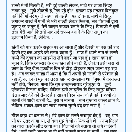
रास्ते में माँ मिलती है, भरी हुई बाल्टी लेकर, माथे पर ताजा सिंदूर
लगाए हुए। मुझे टोकती है, ''जा रहे हो?'' इसका यह मतलब बिलकुल
नहीं कि माँ मेरे प्रति सहज हो गई है। यह टोकना, माथे में सिंदूर
लगाकर रास्ते में पानी से भरी बाल्टी लेकर मिलना, सब पिताजी द्वारा
जुटाए गए सगुन हैं, मेरी यात्रा सफल बनाने के लिए। पिताजी ने इसी
तरह मेरी जाने कितनी यात्राएँ सफल बनाने के लिए सगुन का
इंतजाम किया है, लेकिन...
खेतों को पार करके सड़क पर आ जाता हूँ और टैक्सी या बस की राह
देखते हुए बस-अड्डे की तरफ बढ़ता हूँ। आज मैं अपने नाम से सस्ते
गल्ले की दुकान का लाइसेंस लेने शहर जा रहा हूँ। सारा काम हो
चुका है, सिर्फ अफसर के दस्तखत होने बाकी हैं, लेकिन इसी जरा-से
काम के लिए बीस-इक्कीस दिन से दौड़-दौड़कर शहर जाना पड़ रहा
है। अब जाकर समझ में आया है कि मैं अपनी ही गलती से परेशान हो
रहा हूँ, दलाल ने मुझ पर तरस खाकर समझाया था, ''मुफ्त में दस्तखत
नहीं होते, मिस्टर! माना कि तुम अनइम्प्लायड ग्रेजुएट हो। तुम्हें
प्रेफरेंस मिलना चाहिए, लेकिन इसी लाइसेंस के लिए समुझ बनिया
डेढ़ हजार देने को तैयार है। साहब निरबंसिया तो हैं नहीं। अभी दो
बहनों की शादी करनी है... बुरा न मानना। नाम तुम्हारा जरूर ज्ञान है,
लेकिन अकल-ज्ञान का सारा रास्ता तुमने बंद कर रखा है।''
ठीक कहा था दलाल ने। मेरे ज्ञान के रास्ते सचमुच बंद हैं। वह आठ
सौ पर उतर आया था, लेकिन मुझे वे भी अधिक लगे थे। आज मिलने
का वादा करके लौट आया था। पिताजी को बताया तो लगे गालियाँ
देने, ''तुम्हें कभी अकल आ ही नहीं सकती ससुर के नाती। इस तरह