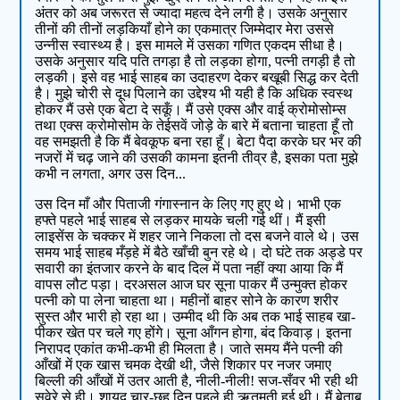
अंतर को अब जरूरत से ज्यादा महत्व देने लगी है। उसके अनुसार
तीनों की तीनों लड़कियाँ होने का एकमात्र जिम्मेदार मेरा उससे
उन्नीस स्वास्थ्य है। इस मामले में उसका गणित एकदम सीधा है।
उसके अनुसार यदि पति तगड़ा है तो लड़का होगा, पत्नी तगड़ी है तो
लड़की। इसे वह भाई साहब का उदाहरण देकर बखूबी सिद्ध कर देती
है। मुझे चोरी से दूध पिलाने का उद्देश्य भी यही है कि अधिक स्वस्थ
होकर मैं उसे एक बेटा दे सकूँ। मैं उसे एक्स और वाई क्रोमोसोम्स
तथा एक्स क्रोमोसोम के तेईसवें जोड़े के बारे में बताना चाहता हूँ तो
वह समझती है कि मैं बेवकूफ बना रहा हूँ। बेटा पैदा करके घर भर की
नजरों में चढ़ जाने की उसकी कामना इतनी तीव्र है, इसका पता मुझे
कभी न लगता, अगर उस दिन...
उस दिन माँ और पिताजी गंगास्नान के लिए गए हुए थे। भाभी एक
हफ्ते पहले भाई साहब से लड़कर मायके चली गई थीं। मैं इसी
लाइसेंस के चक्कर में शहर जाने निकला तो दस बजने वाले थे। उस
समय भाई साहब मँड़हे में बैठे खाँची बुन रहे थे। दो घंटे तक अड्डे पर
सवारी का इंतजार करने के बाद दिल में पता नहीं क्या आया कि मैं
वापस लौट पड़ा। दरअसल आज घर सूना पाकर मैं उन्मुक्त होकर
पत्नी को पा लेना चाहता था। महीनों बाहर सोने के कारण शरीर
सुस्त और भारी हो रहा था। उम्मीद थी कि अब तक भाई साहब खा-
पीकर खेत पर चले गए होंगे। सूना आँगन होगा, बंद किवाड़। इतना
निरापद एकांत कभी-कभी ही मिलता है। जाते समय मैंने पत्नी की
आँखों में एक खास चमक देखी थी, जैसे शिकार पर नजर जमाए
बिल्ली की आँखों में उतर आती है, नीली-नीली! सज-सँवर भी रही थी
सवेरे से ही। शायद चार-छह दिन पहले ही ऋतुमती हुई थी। मैं बेताब