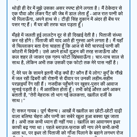
थोड़ी ही देर में मुझे उसका असर स्पष्ट होने लगता है। मैं ठेकेदार से
एक पौवा और लेकर पैंट की जेब में डाल लेता हूँ - आज रात पत्नी को
भी पिलाऊँगा, अपने हाथ से। टीड़ी सिंह दुकान में अंदर ही बेंच पर
पसर गए हैं। मैं घर की तरफ चल पड़ता हूँ।
मँड़हे में जलती हुई लालटेन दूर से ही दिखाई देती है। पिताजी संध्या
कर रहे होंगे। पिताजी की याद आते ही गुस्सा आने लगता है। मैं यहाँ
से चिल्लाकर बता देना चाहता हूँ कि आज से मेरी चारपाई पत्नी की
कोठरी में बिछेगी। उसे अपने हाथों दुल्हन की तरह सजाऊँगा और
कल शहर ले जाकर एक ग्रुप फोटो खिंचवाऊँगा। चार-पाच साल से
साथ है, लेकिन अभी तक उसकी एक फोटो तक मेरे पास नहीं है।
ऐं, मेरे घर के सामने इतनी भीड़ क्यों है? कौन हैं ये लोग? कुएँ के गौंखे
में जल रही ढिबरी की रोशनी से दीवार पर उनकी लहीम-सहीम
परछाइयाँ रेंग रही हैं। नजदीक पहुँचने पर खुसर-पुसर की आवाज
सुनाई पड़ती है। मैं आतंकित होता हूँ। तभी कोई औरत आगे आकर
बताती है, ''तेरी मेहरारू तो भाग गई कलकत्ता, खलील दर्जी के
साथ।''
ऐं! सरूर गायब। पूर्ण चैतन्य। आखों में खलील का छोटी-छोटी दाढ़ी
वाला बलिष्ठ चेहरा और पत्नी का सबेरे खुला हुआ बक्सा घूम जाता
है। अभी तक कभी ध्यान ही नहीं गया। खलील का आवागमन इधर
काफी बढ़ गया था। पहले ब्लाउज-फ्राक की नाप लेने कभी-कभी
आता था, पर इधर तो पिताजी को गाँजा पिलाने के बहाने लगभग रोज