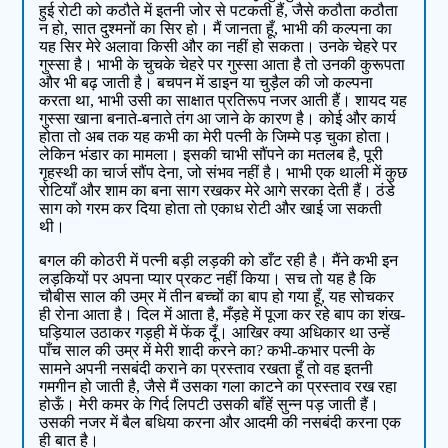
हुई रोटी को कठौते में इतनी जोर से पटकती हैं, जैसे कठौता कठौता
न हो, सात दुश्मनों का सिर हो। मैं जानता हूँ, भाभी की कल्पना का
यह सिर मेरे अलावा किसी और का नहीं हो सकता। उनके चेहरे पर
गुस्सा है। भाभी के चुचके चेहरे पर गुस्सा आता है तो उनकी कुरूपता
और भी बढ़ जाती है। बचपन में डाइन या चुड़ैल की जो कल्पना
करता था, भाभी उसी का साक्षात प्रतिरूप नजर आती हैं। शायद यह
गुस्सा खाना बनाते-बनाते तंग आ जाने के कारण है। कोई और कार्य
होता तो अब तक यह कभी का मेरी पत्नी के जिम्मे पड़ चुका होता।
लेकिन भंडार का मामला। इसकी चाभी सौंपने का मतलब है, पूरी
गृहस्थी का चार्ज सौंप देना, जो संभव नहीं है। भाभी एक थाली में कुछ
रोटियाँ और शाम का बना साग रखकर मेरे आगे सरका देती हैं। ठंडे
साग को गरम कर दिया होता तो एकाध रोटी और खाई जा सकती
थी।
बगल की कोठरी में पत्नी बड़ी लड़की को डाँट रही है। मैंने कभी इन
लड़कियों पर अपना प्यार प्रकट नहीं किया। सच तो यह है कि
चौबीस साल की उम्र में तीन बच्चों का बाप हो गया हूँ, यह सोचकर
ही रोना आता है। दिल में आता है, मँड़हे में पूजा कर रहे बाप का शंख-
घड़ियाल उठाकर गड़ही में फेंक दूँ। आखिर क्या अधिकार था उन्हें
पाँच साल की उम्र में मेरी शादी करने का? कभी-कभार पत्नी के
सामने अपनी नसबंदी कराने का प्रस्ताव रखता हूँ तो वह इतनी
गमगीन हो जाती है, जैसे मैं उसका गला काटने का प्रस्ताव रख रहा
होऊँ। मेरी कमर के गिर्द लिपटी उसकी बाँहें सुन्न पड़ जाती हैं।
उसकी नजर में बैल बधिया करना और आदमी की नसबंदी करना एक
ही बात है।