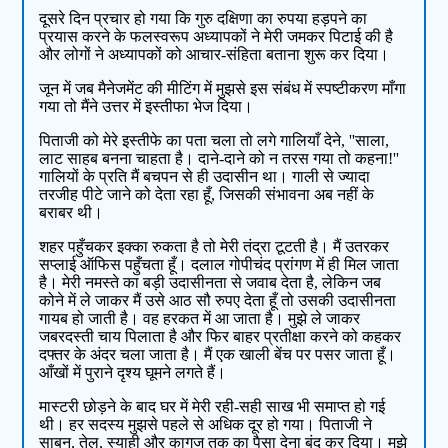
दूसरे दिन प्रचार हो गया कि गुरु दक्षिणा का रुपया हड़पने का
प्रयास करने के फलस्वरूप अध्यापकों ने मेरी जमकर पिटाई की है
और लोगों ने अध्यापकों को आचार-संहिता बताना शुरू कर दिया।
जून में जब मैनेजमेंट की मीटिंग में मुझसे इस संबंध में स्पष्टीकरण माँगा
गया तो मैंने उत्तर में इस्तीफा भेज दिया।
पिताजी को मेरे इस्तीफे का पता चला तो लगे गालियाँ देने, ''साला,
लाट साहब बनना चाहता है। दाने-दाने को न तरस गया तो कहना!''
गालियों के प्रति मैं बचपन से ही उदासीन था। गाली से ज्यादा
तरजीह पीटे जाने को देता रहा हूँ, जिसकी संभावना अब नहीं के
बराबर थी।
शहर पहुँचकर इक्का रुकता है तो मेरी तंद्रा टूटती है। मैं उतरकर
सप्लाई ऑफिस पहुँचता हूँ। दलाल गोपीचंद प्रांगण में ही मिल जाता
है। मेरी नमस्ते का बड़ी उदासीनता से जवाब देता है, लेकिन जब
कोने में ले जाकर मैं उसे आठ सौ रुपए देता हूँ तो उसकी उदासीनता
गायब हो जाती है। वह हरकत में आ जाता है। मुझे ले जाकर
जबरदस्ती चाय पिलाता है और फिर बाहर प्रतीक्षा करने को कहकर
दफ्तर के अंदर चला जाता है। मैं एक खाली बेंच पर पसर जाता हूँ।
आँखों में पुराने दृश्य घूमने लगते हैं।
मास्टरी छोड़ने के बाद घर में मेरी रही-सही साख भी समाप्त हो गई
थी। हर सदस्य मुझसे पहले से अधिक दूर हो गया। पिताजी ने
साबुन, तेल, स्याही और कागज तक का पैसा देना बंद कर दिया। मुझे