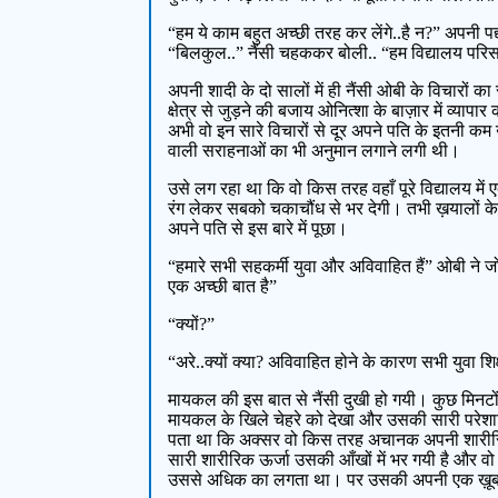
“हम ये काम बहुत अच्छी तरह कर लेंगे..है न?” अपनी पद्द
“बिलकुल..” नैंसी चहककर बोली.. “हम विद्यालय परिसर म
अपनी शादी के दो सालों में ही नैंसी ओबी के विचारों 
क्षेत्र से जुड़ने की बजाय ओनित्शा के बाज़ार में व्
अभी वो इन सारे विचारों से दूर अपने पति के इतनी कम उ
वाली सराहनाओं का भी अनुमान लगाने लगी थी।
उसे लग रहा था कि वो किस तरह वहाँ पूरे विद्यालय में
रंग लेकर सबको चकाचौंध से भर देगी। तभी ख़यालों के बी
अपने पति से इस बारे में पूछा।
“हमारे सभी सहकर्मी युवा और अविवाहित हैं” ओबी ने 
एक अच्छी बात है”
“क्यों?”
“अरे..क्यों क्या? अविवाहित होने के कारण सभी युवा शिक
मायकल की इस बात से नैंसी दुखी हो गयी। कुछ मिनटो
मायकल के खिले चेहरे को देखा और उसकी सारी परेशानि
पता था कि अक्सर वो किस तरह अचानक अपनी शारीरिक 
सारी शारीरिक ऊर्जा उसकी आँखों में भर गयी है और व
उससे अधिक का लगता था। पर उसकी अपनी एक ख़ूब