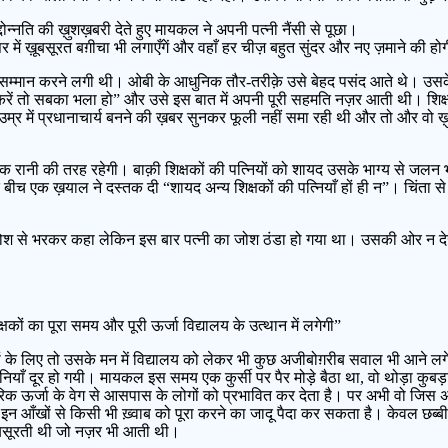
ोन्नति की ख़ुशख़बरी देते हुए मायकल ने अपनी पत्नी नैंसी से पूछा।
ें ख़ूबसूरत बग़ीचा भी लगाएँगें और वहाँ हर चीज़ बहुत सुंदर और नए ज़माने की हो
का सम्मान करने लगी थी। ओबी के आधुनिक तौर-तरीक़े उसे बेहद पसंद आते थे। उसके 
यापार करें तो सबका भला हो” और उसे इस बात में अपनी पूरी सहमति नज़र आती थी। शिक
म्र में प्रधानाचार्य बनने की ख़बर सुनकर फूली नहीं समा रही थी और तो और वो ख़ुद
 एक रानी की तरह रहेगी। बाक़ी शिक्षकों की पत्नियों को शायद उसके भाग्य से जलन भ
च एक ख़याल ने दस्तक दी “शायद अन्य शिक्षकों की पत्नियाँ हों ही न”। चिंता से भा
जोश से भरकर कहा लेकिन इस बार पत्नी का जोश ठंडा हो गया था। उसकी ओर न देखत
्षकों का पूरा समय और पूरी ऊर्जा विद्यालय के उत्थान में लगेगी”
ं के लिए तो उसके मन में विद्यालय को लेकर भी कुछ अजीबोग़रीब सवाल भी आने 
याँ दूर हो गयी। मायकल इस समय एक कुर्सी पर पैर मोड़े बैठा था, वो थोड़ा कु
ऊर्जा के वेग से आसपास के लोगों को प्रभावित कर देता है। पर अभी वो जिस अ
ो इन आँखों से किसी भी ख़्वाब को पूरा करने का जादू पैदा कर सकता है। केवल छब
सूरती थी जो नज़र भी आती थी।