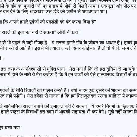
 में विध्यालय से प्रवेश पर रोक लगा दी गयी। प्रवेश और निकलने दोनों जगहों प
बीले के गाँव का पुजारी एनी प्रधानाचार्य ओबी से मिलने आया। एक बूढ़ा और पीठ 
पर बल देने के लिए आदतवश उस डंडे को ज़मीन से थपथपाता था।
आ कि आपने हमारे पूर्वजों की पगडंडी को बंद करवा दिया है”
निक रास्ते की इजाज़त नहीं दे सकता” ओबी ने कहा।
े जन्म से भी पहले से यहाँ मौजूद है। ये रास्ता हमारे गाँव के जीवन का आधार है। हमारे क
सी रास्ते से आते हैं। इससे भी ज़्यादा ज़रूरी अगर कोई बात है तो वो ये कि जन्म लेने 
नी।
य है इस तरह के अंधविश्वासों से मुक्ति पाना। मेरा मना है कि जो इस दुनिया से जा 
्य होने के नाते ये मेरा कर्तव्य है कि मैं इन बच्चों को ऐसे हास्यास्पद विचारों से
वजों के रीति रिवाजों का पालन करते हैं। क्यों न हम एक-दूसरे की भावना का सम्
त नहीं पड़ेगी। मेरा हमेशा से मानना है कि हमें मिलजुलकर रखना चाहिए” ये कहकर
कोई सार्वजनिक रास्ता बनाने की इजाज़त नहीं दे सकता। ये हमारे नियमों के ख़िलाफ़
ारे स्कूल के विद्यार्थी इस काम में आपकी सहायता भी कर देंगे। मुझे नहीं लगता कि
ाहर चला गया।