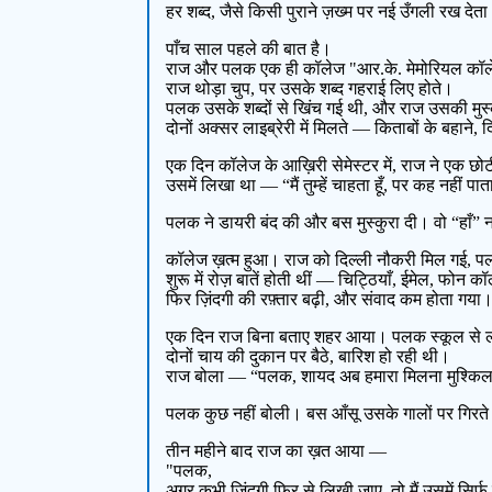
हर शब्द, जैसे किसी पुराने ज़ख्म पर नई उँगली रख देत
पाँच साल पहले की बात है।
राज और पलक एक ही कॉलेज "आर.के. मेमोरियल कॉलेज" 
राज थोड़ा चुप, पर उसके शब्द गहराई लिए होते।
पलक उसके शब्दों से खिंच गई थी, और राज उसकी मुस
दोनों अक्सर लाइब्रेरी में मिलते — किताबों के बहाने,
एक दिन कॉलेज के आख़िरी सेमेस्टर में, राज ने एक 
उसमें लिखा था — “मैं तुम्हें चाहता हूँ, पर कह नहीं पाता,
पलक ने डायरी बंद की और बस मुस्कुरा दी। वो “हाँ”
कॉलेज ख़त्म हुआ। राज को दिल्ली नौकरी मिल गई, पल
शुरू में रोज़ बातें होती थीं — चिट्ठियाँ, ईमेल, फोन क
फिर ज़िंदगी की रफ़्तार बढ़ी, और संवाद कम होता गय
एक दिन राज बिना बताए शहर आया। पलक स्कूल से लौट
दोनों चाय की दुकान पर बैठे, बारिश हो रही थी।
राज बोला — “पलक, शायद अब हमारा मिलना मुश्किल है…
पलक कुछ नहीं बोली। बस आँसू उसके गालों पर गिरते र
तीन महीने बाद राज का ख़त आया —
"पलक,
अगर कभी ज़िंदगी फिर से लिखी जाए, तो मैं उसमें सिर्फ़ 