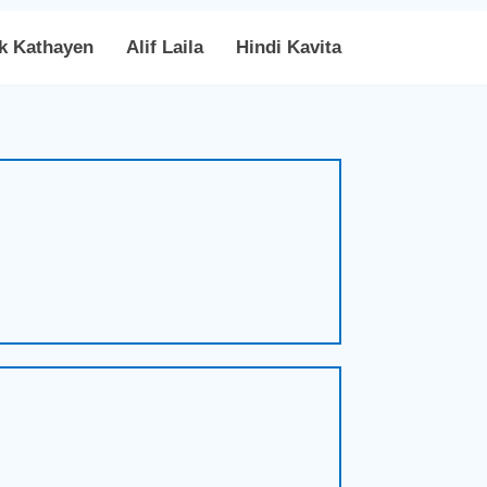
k Kathayen
Alif Laila
Hindi Kavita