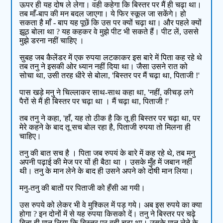
ऊपर ही यह दोष ले लेगा। वही कहेगा कि बिस्तर पर मैं ही चढ़ा था।
तब माँ-बाप की मन बदल जाएगा। ये फिर स्कूल जा सकेंगे। हो
सकता है माँ - बाप यह पूछें कि उस पर क्यों चढ़ा था। और पहले क्यों
झूठ बोला था ? यह कहकर वे मुझे पीट भी सकते हैं। पीट लें, उससे
मुझे डरना नहीं चाहिए ।
सुबह जब कैलेंडर में एक रुपया लटकाकर इस बारे में पिता कह रहे थे
तब तनु ने इसकी ओर ध्यान नहीं दिया था। जैसा उसने रात को
सोचा था, उसी तरह धीरे से बोला, 'बिस्तर पर मैं चढ़ा था, पिताजी !'
पास खड़े मनु ने चिल्लाकर साथ-साथ कहा था, 'नहीं, कीचड़ लगे
पैरों से मैं ही बिस्तर पर चढ़ा था । मैं चढ़ा था, पिताजी !'
तब तनु ने कहा, 'हाँ, यह तो ठीक है कि तू ही बिस्तर पर चढ़ा था, पर
मेरे कहने के बाद तू सच बोल रहा है, पिताजी रुपया तो मिलना ही
चाहिए।
तनु की बात सच है । पिता जब रुपयं के बारे में कह रहे थे, तब मनु
अपनी पढ़ाई की मेज पर यों ही बैठा था । उसके मुँह में जबान नहीं
थी। तनु के मान लेने के बाद ही उसने अपने को दोषी मान लिया।
मनु-तनु की बातों पर पिताजी को हँसी आ गयी।
उस रुपये को लेकर भी वे मुश्किल में पड़ गये। अब इस रुपये का क्या
होगा ? इन दोनों में से यह रुपया किसको दें। तनु ने बिस्तर पर चढ़े
बिना ही मान लिया कि बिस्तर पर वही चढ़ा था। उसके मान लेने के