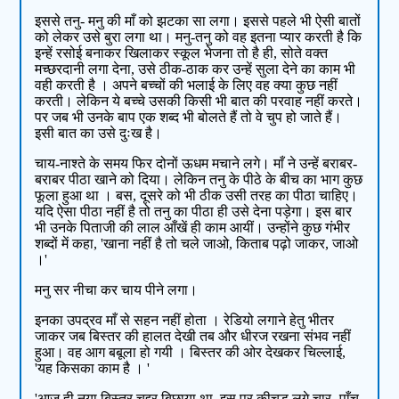
इससे तनु- मनु की माँ को झटका सा लगा। इससे पहले भी ऐसी बातों
को लेकर उसे बुरा लगा था। मनु-तनु को वह इतना प्यार करती है कि
इन्हें रसोई बनाकर खिलाकर स्कूल भेजना तो है ही, सोते वक्त
मच्छरदानी लगा देना, उसे ठीक-ठाक कर उन्हें सुला देने का काम भी
वही करती है । अपने बच्चों की भलाई के लिए वह क्या कुछ नहीं
करती। लेकिन ये बच्चे उसकी किसी भी बात की परवाह नहीं करते।
पर जब भी उनके बाप एक शब्द भी बोलते हैं तो वे चुप हो जाते हैं।
इसी बात का उसे दुःख है।
चाय-नाश्ते के समय फिर दोनों ऊधम मचाने लगे। माँ ने उन्हें बराबर-
बराबर पीठा खाने को दिया। लेकिन तनु के पीठे के बीच का भाग कुछ
फूला हुआ था । बस, दूसरे को भी ठीक उसी तरह का पीठा चाहिए।
यदि ऐसा पीठा नहीं है तो तनु का पीठा ही उसे देना पड़ेगा। इस बार
भी उनके पिताजी की लाल आँखें ही काम आयीं। उन्होंने कुछ गंभीर
शब्दों में कहा, 'खाना नहीं है तो चले जाओ, किताब पढ़ो जाकर, जाओ
।'
मनु सर नीचा कर चाय पीने लगा।
इनका उपद्रव माँ से सहन नहीं होता । रेडियो लगाने हेतु भीतर
जाकर जब बिस्तर की हालत देखी तब और धीरज रखना संभव नहीं
हुआ। वह आग बबूला हो गयी । बिस्तर की ओर देखकर चिल्लाई,
'यह किसका काम है । '
'आज ही नया बिस्तर चद्दर बिछाया था, इस पर कीचड़ लगे चार- पाँच