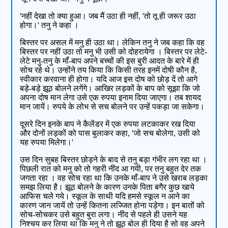
'नहीं देखा तो क्या हुआ। जब मैं उठा ही नहीं, 'तो तू ही जरूर उठा
होगा।' तनु ने कहा ।
बिस्तर पर असल में मनु ही उठा था। लेकिन तनु ने जब कहा कि वह
बिस्तर पर नहीं उठा तो मनु भी उसी को दोहरायेगा । बिस्तर पर लेटे-
लेटे मनु-तनु के माँ-बाप अपने बच्चों की इस बुरी आदत के बारे में ही
सोच रहे थे। उन्होंने तय किया कि किसी तरह इनमें दोषी कौन है,
स्वीकार करवाना ही होगा। यदि आज इस दोष को छोड़ दें तो आगे
बड़े-बड़े झूठ बोलने लगेंगे। आखिर लड़कों के बाप को सूझा कि जो
अपना दोष मान लेगा उसे एक रुपया इनाम दिया जाएगा। तब शायद
मान जायें। रुपये के लोभ से सच बोलने पर उन्हें पकड़ा जा सकेगा।
दूसरे दिन इनके बाप ने कैलेंडर में एक रुपया लटकाकर रख दिया
और दोनों लड़कों को पास बुलाकर कहा, 'जो सच बोलेगा, उसी को
यह रुपया मिलेगा।'
उस दिन सुबह बिस्तर छोड़ने के बाद से तनु बड़ा गंभीर लग रहा था ।
पिछली रात को मनु को तो गहरी नींद आ गयी, पर तनु बहुत देर तक
जगता रहा । वह सोच रहा था कि उनके माँ-बाप ने उसे खराब लड़का
समझ लिया है। झूठ बोलने के कारण उनके पिता बगैर कुछ खाये
आफिस चले गये। स्कूल के साथी यदि हमसे स्कूल न आने का
कारण जान जायें तो उन्हें कितना लज्जित होना पड़ेगा। इन बातों को
सोच-सोचकर उसे बहुत बुरा लगा। नींद से पहले ही उसने यह
निश्चय कर लिया था कि मनु ने तो झूठ बोल ही दिया है सो वह अपने