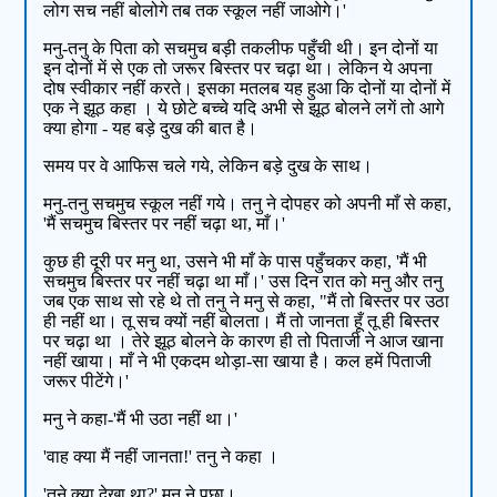
लोग सच नहीं बोलोगे तब तक स्कूल नहीं जाओगे।'
मनु-तनु के पिता को सचमुच बड़ी तकलीफ पहुँची थी। इन दोनों या
इन दोनों में से एक तो जरूर बिस्तर पर चढ़ा था। लेकिन ये अपना
दोष स्वीकार नहीं करते। इसका मतलब यह हुआ कि दोनों या दोनों में
एक ने झूठ कहा । ये छोटे बच्चे यदि अभी से झूठ बोलने लगें तो आगे
क्या होगा - यह बड़े दुख की बात है।
समय पर वे आफिस चले गये, लेकिन बड़े दुख के साथ।
मनु-तनु सचमुच स्कूल नहीं गये। तनु ने दोपहर को अपनी माँ से कहा,
'मैं सचमुच बिस्तर पर नहीं चढ़ा था, माँ।'
कुछ ही दूरी पर मनु था, उसने भी माँ के पास पहुँचकर कहा, 'मैं भी
सचमुच बिस्तर पर नहीं चढ़ा था माँ।' उस दिन रात को मनु और तनु
जब एक साथ सो रहे थे तो तनु ने मनु से कहा, "मैं तो बिस्तर पर उठा
ही नहीं था। तू सच क्यों नहीं बोलता। मैं तो जानता हूँ तू ही बिस्तर
पर चढ़ा था । तेरे झूठ बोलने के कारण ही तो पिताजी ने आज खाना
नहीं खाया। माँ ने भी एकदम थोड़ा-सा खाया है। कल हमें पिताजी
जरूर पीटेंगे।'
मनु ने कहा-'मैं भी उठा नहीं था।'
'वाह क्या मैं नहीं जानता!' तनु ने कहा ।
'तूने क्या देखा था?' मनु ने पूछा।