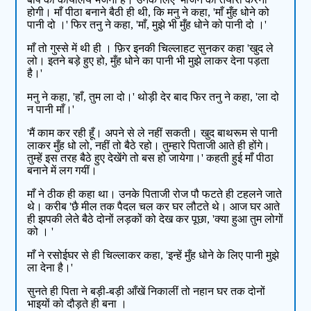
होगी। माँ पीठा बनाने बैठी ही थी, कि मनु ने कहा, 'माँ मुँह धोने को
पानी दो ।' फिर तनु ने कहा, 'माँ, मुझे भी मुँह धोने को पानी दो ।'
माँ तो गुस्से में थी ही । फ़िर इनकी चिल्लाहट सुनकर कहा 'खुद ले
लो। इतने बड़े हुए हो, मुँह धोने का पानी भी मुझे लाकर देना पड़ता
है।'
मनु ने कहा, 'हाँ, तुम ला दो।' थोड़ी देर बाद फिर तनु ने कहा, 'ला दो
न पानी माँ।'
'मैं काम कर रही हूँ। अपने से ले नहीं सकती। खुद बाथरूम से पानी
लाकर मुँह धो लो, नहीं तो बैठे रहो। तुम्हारे पिताजी आते ही होंगे।
तुम्हें इस तरह बैठे हुए देखेंगे तो बस हो जायेगा।' कहती हुई माँ पीठा
बनाने में लग गयीं।
माँ ने ठीक ही कहा था। उनके पिताजी रोज पौ फटते ही टहलने जाते
थे। करीब 'छै मील तक पैदल चल कर घर लौटते थे। आज घर आते
ही झपकी लेते बैठे दोनों लड़कों को देख कर पूछा, 'क्या हुआ तुम लोगों
को । '
माँ ने रसोईघर से ही चिल्लाकर कहा, 'इन्हें मुँह धोने के लिए पानी मुझे
ला देना है।'
सुनते ही पिता ने बड़ी-बड़ी आँखें निकालीं तो नहान घर तक दोनों
भाइयों को दौड़ते ही बना ।