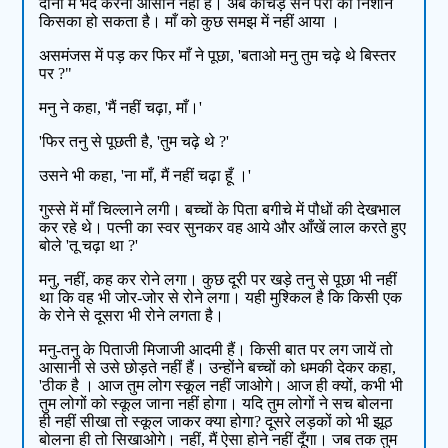
दोनों में भेद करना आसान नहीं है। अब कीचड़ सने पैरों का निशान
किसका हो सकता है। माँ को कुछ समझ में नहीं आया ।
असमंजस में पड़ कर फिर माँ ने पूछा, 'बताओ मनु तुम चढ़े थे बिस्तर
पर ?"
मनु ने कहा, 'मैं नहीं चढ़ा, माँ।'
'फिर तनु से पूछती है, 'तुम चढ़े थे ?'
उसने भी कहा, 'ना माँ, मैं नहीं चढ़ा हूँ ।'
गुस्से में माँ चिल्लाने लगी। बच्चों के पिता बगीचे में पौधों की देखभाल
कर रहे थे। पत्नी का स्वर सुनकर वह आये और आँखें लाल करते हुए
बोले 'तू चढ़ा था ?'
मनु, नहीं, कह कर रोने लगा। कुछ दूरी पर खड़े तनु से पूछा भी नहीं
था कि वह भी जोर-जोर से रोने लगा। यही मुश्किल है कि किसी एक
के रोने से दूसरा भी रोने लगता है।
मनु-तनु के पिताजी मिजाजी आदमी हैं। किसी बात पर लग जायें तो
आसानी से उसे छोड़ते नहीं हैं। उन्होंने बच्चों को धमकी देकर कहा,
'ठीक है । आज तुम लोग स्कूल नहीं जाओगे। आज ही क्यों, कभी भी
तुम लोगों को स्कूल जाना नहीं होगा। यदि तुम लोगों ने सच बोलना
ही नहीं सीखा तो स्कूल जाकर क्या होगा? दूसरे लड़कों को भी झूठ
बोलना ही तो सिखाओगे। नहीं, मैं ऐसा होने नहीं दूँगा। जब तक तुम