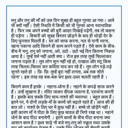
मनु और तनु की माँ को उस दिन सुबह ही बहुत गुस्सा आ गया। आये
भी क्यों नहीं। ऐसी स्थिति में किसी को भी गुस्सा आना स्वाभाविक
है। फिर जब अपने बच्चों की बुरी आदत दिखाई पड़ेगी, तब तो कहना
ही पड़ेगा । बिचारी को सुबह बिस्तर छोड़ने के बाद ही थोड़ी देर के
लिए फुरसत मिलती है। घर को साफ करना, नल से पानी भरना,
खाना पकाना आदि कितने ही काम करने पड़ते हैं। ऐसे काम के बीच-
बीच में 'मनु, तनु को जगाना, अरे, उठो - उठो भई दिन कितना निकल
आया है। तुम्हें शर्म नहीं आती क्या। रोज इस तरह तुम्हें चिल्लाकर
जगाना पड़ता है। तुम लोग सुन नहीं रहे हो, राखाल और मंटू किस
तरह चिल्ला-चिल्ला कर कविता याद कर रहे हैं। तुम लोग पड़े-पड़े
सुनते रहते हो । छिः छिः तुम्हें बुरा नहीं लगता, अब तक सोते
रहना'। इस तरह वह बक-बक कर इधर-उधर चलती रहती है ।
कितने काम हैं इनके । नहाना-धोना है। नहाने के कपड़े साफ करने
हैं। उन्हें सुखाना है। मंदिर जाकर दीपक जलाना है, प्रार्थना करनी
है। इसके बाद सबके लिए चाय-नाश्ते की व्यवस्था । बहुत काम हैं।
इतने पर, ये दोनों लड़के माँ के कामों को बढ़ाते रहते हैं। आज की ही
बात लो। नाश्ते के लिए घर में कुछ नहीं है। बच्चे तो छोड़ेंगे नहीं।
इसी कारण माँ ने पीठा के लिए कुछ चावल ही भिगो रखा था। नहाने
धोने के बाद पीठा बनायेगी । इतने कामों के बीच पीठा बनाना क्या
आसान काम है ? इधर साढ़े नौ बजे मनु-तनु को स्कूल तथा उसके
बाप को कार्यालय भेजना है। उनके लिए 'भोजन की तैयारी करनी