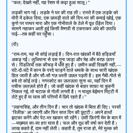
“कल; देखते नहीं, यह रेशम से कढ़ा हुआ सालू।”
लड़की भाग गई। लड़के ने घर की राह ली। रास्ते में एक लड़के को
मोरी में ढकेल दिया, एक छावड़ी वाले की दिन-भर की कमाई खोई, एक
कुत्ते पर पत्थर मारा और एक गोभीवाले के ठेले में दूध उँड़ेल दिया।
सामने नहाकर आती हुई किसी वैष्णवी से टकराकर अंधे की उपाधि
पाई—तब कहीं घर पहुँचा।
(दो)
“राम-राम, यह भी कोई लड़ाई है। दिन-रात खंदकों में बैठे हड्डियाँ
अकड़ गईं। लुधियाना से दस गुना जाड़ा और मेह और बरफ़ ऊपर
से। पिंडलियों तक कीचड़ में धँसे हुए हैं। ज़मीन कहीं दिखती नहीं,—
घंटे-दो-घंटे में कान के परदे फाड़ने वाले धमाके के साथ सारी खंदक
हिल जाती है और सौ-सौ गज़ धरती उछल पड़ती है। इस गैबी-गोले से
बचे तो कोई लड़े। नगरकोट का ज़लज़ला सुना था, यहाँ दिन में
पचीस ज़लज़ले होते हैं। जो कहीं खंदक से बाहर साफ़ा या कुहनी
निकल गई, तो चटाक से गोली लगती है। न मालूम बेईमान मिट्टी में
लेटे हुए हैं या घास की पत्तियों में छिपे रहते हैं।”
“लहनासिंह, और तीन दिन हैं। चार तो खंदक में बिता ही दिए। परसों
‘रिलीफ़’ आ जाएगी और फिर सात दिन की छुट्टी। अपने हाथों
झटका करेंगे और पेट-भर खाकर सो रहेंगे। उसी फ़िरंगी मेम के बाग़ में
—मख़मल का-सा हरा घास है। फल और दूध की वर्षा कर देती है।
लाख कहते हैं, दाम नहीं लेती। कहती है, तुम राजा हो, मेरे मुल्क को