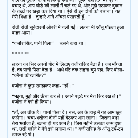
वाले की दुकान के पास बिगड़ गया था। तुमने उस दिन मेरे प्राण
बचाए थे, आप घोड़े की लातों में चले गए थे, और मुझे उठाकर दुकान
के तख़्ते पर खड़ा कर दिया था। ऐसे ही इन दोनों को बचाना। यह
मेरी भिक्षा है। तुम्हारे आगे आँचल पसारती हूँ।”
रोती-रोती सूबेदारनी ओबरी में चली गई। लहना भी आँसू पोंछता हुआ
बाहर आया।
“वजीरासिंह, पानी पिला”— उसने कहा था।
** ** **
लहना का सिर अपनी गोद में लिटाए वजीरासिंह बैठा है। जब माँगता
है, तब पानी पिला देता है। आधे घंटे तक लहना चुप रहा, फिर बोला-
“कौन! कीरतसिंह?”
वजीरा ने कुछ समझकर कहा- “हाँ।”
“भइया, मुझे और ऊँचा कर ले। अपने पट्टे पर मेरा सिर रख ले।”
वजीरा ने वैसे ही किया।
“हाँ, अब ठीक है। पानी पिला दे। बस, अब के हाड़ में यह आम ख़ूब
फलेगा। चचा-भतीजा दोनों यहीं बैठकर आम खाना। जितना बड़ा
तेरा भतीजा है, उतना ही यह आम है। जिस महीने उसका जन्म हुआ
था, उसी महीने में मैंने इसे लगाया था।” वजीरासिंह के आँसू टप-टप
टपक रहे थे।