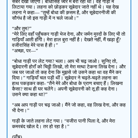
सबेरे देखा जाएगा। बोधासिंह ज्वर में बर्रा रहा था। वह गाड़ी में
लिटाया गया। लहना को छोड़कर सूबेदार जाते नहीं थे। यह देख
लहना ने कहा— “तुम्हें बोधा की क़सम है, और सूबेदारनीजी की
सौगंध है जो इस गाड़ी में न चले जाओ।”
“और तुम?”
“मेरे लिए वहाँ पहुँचकर गाड़ी भेज देना, और जर्मन मुरदों के लिए भी तो
गाड़ियाँ आती होंगी। मेरा हाल बुरा नहीं है। देखते नहीं, मैं खड़ा हूँ?
वजीरासिंह मेरे पास है ही।”
“अच्छा, पर—”
“बोधा गाड़ी पर लेट गया? भला। आप भी चढ़ जाओ। सुनिए तो,
सूबेदारनी होराँ को चिठ्ठी लिखो, तो मेरा मत्था टेकना लिख देना। और
जब घर जाओ तो कह देना कि मुझसे जो उसने कहा था वह मैंने कर
दिया।” गाड़ियाँ चल पड़ी थीं। सूबेदार ने चढ़ते-चढ़ते लहना का
हाथ पकड़कर कहा- “तैने मेरे और बोधा के प्राण बचाए हैं। लिखना
कैसा? साथ ही घर चलेंगे। अपनी सूबेदारनी को तू ही कह देना।
उसने क्या कहा था?”
“अब आप गाड़ी पर चढ़ जाओ। मैंने जो कहा, वह लिख देना, और कह
भी देना।”
गाड़ी के जाते लहना लेट गया। “वजीरा पानी पिला दे, और मेरा
कमरबंद खोल दे। तर हो रहा है।”
(पाँच)