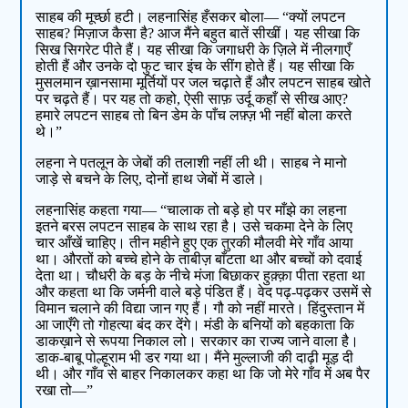
साहब की मूर्च्छा हटी। लहनासिंह हँसकर बोला— “क्यों लपटन
साहब? मिज़ाज कैसा है? आज मैंने बहुत बातें सीखीं। यह सीखा कि
सिख सिगरेट पीते हैं। यह सीखा कि जगाधरी के ज़िले में नीलगाएँ
होती हैं और उनके दो फुट चार इंच के सींग होते हैं। यह सीखा कि
मुसलमान ख़ानसामा मूर्तियों पर जल चढ़ाते हैं और लपटन साहब खोते
पर चढ़ते हैं। पर यह तो कहो, ऐसी साफ़ उर्दू कहाँ से सीख आए?
हमारे लपटन साहब तो बिन डेम के पाँच लफ़्ज़ भी नहीं बोला करते
थे।”
लहना ने पतलून के जेबों की तलाशी नहीं ली थी। साहब ने मानो
जाड़े से बचने के लिए, दोनों हाथ जेबों में डाले।
लहनासिंह कहता गया— “चालाक तो बड़े हो पर माँझे का लहना
इतने बरस लपटन साहब के साथ रहा है। उसे चकमा देने के लिए
चार आँखें चाहिए। तीन महीने हुए एक तुरकी मौलवी मेरे गाँव आया
था। औरतों को बच्चे होने के ताबीज़ बाँटता था और बच्चों को दवाई
देता था। चौधरी के बड़ के नीचे मंजा बिछाकर हुक़्क़ा पीता रहता था
और कहता था कि जर्मनी वाले बड़े पंडित हैं। वेद पढ़-पढ़कर उसमें से
विमान चलाने की विद्या जान गए हैं। गौ को नहीं मारते। हिंदुस्तान में
आ जाएँगे तो गोहत्या बंद कर देंगे। मंडी के बनियों को बहकाता कि
डाकख़ाने से रूपया निकाल लो। सरकार का राज्य जाने वाला है।
डाक-बाबू पोल्हूराम भी डर गया था। मैंने मुल्लाजी की दाढ़ी मूड़ दी
थी। और गाँव से बाहर निकालकर कहा था कि जो मेरे गाँव में अब पैर
रखा तो—”