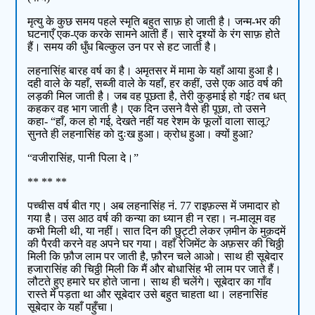
मृत्यु के कुछ समय पहले स्मृति बहुत साफ़ हो जाती है। जन्म-भर की
घटनाएँ एक-एक करके सामने आती हैं। सारे दृश्यों के रंग साफ़ होते
हैं। समय की धुँध बिल्कुल उन पर से हट जाती है।
लहनासिंह बारह वर्ष का है। अमृतसर में मामा के यहाँ आया हुआ है।
दही वाले के यहाँ, सब्जी वाले के यहाँ, हर कहीं, उसे एक आठ वर्ष की
लड़की मिल जाती है। जब वह पूछता है, तेरी कुड़माई हो गई? तब धत्
कहकर वह भाग जाती है। एक दिन उसने वैसे ही पूछा, तो उसने
कहा- “हाँ, कल हो गई, देखते नहीं यह रेशम के फूलों वाला सालू?
सुनते ही लहनासिंह को दुःख हुआ। क्रोध हुआ। क्यों हुआ?
“वजीरासिंह, पानी पिला दे।”
** ** **
पच्चीस वर्ष बीत गए। अब लहनासिंह नं. 77 राइफ़ल्स में जमादार हो
गया है। उस आठ वर्ष की कन्या का ध्यान ही न रहा। न-मालूम वह
कभी मिली थी, या नहीं। सात दिन की छुट्टी लेकर ज़मीन के मुक़दमें
की पैरवी करने वह अपने घर गया। वहाँ रेजिमेंट के अफ़सर की चिठ्ठी
मिली कि फ़ौज लाम पर जाती है, फ़ौरन चले आओ। साथ ही सूबेदार
हजारासिंह की चिठ्ठी मिली कि मैं और बोधासिंह भी लाम पर जाते हैं।
लौटते हुए हमारे घर होते जाना। साथ ही चलेंगे। सूबेदार का गाँव
रास्ते में पड़ता था और सूबेदार उसे बहुत चाहता था। लहनासिंह
सूबेदार के यहाँ पहुँचा।