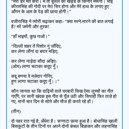
“मेरा डर मत करो। मैं तो बुलेल की खड्ड के किनारे मरूँगा। भाई
कीरतसिंह की गोदी पर मेरा सिर होगा और मेरे हाथ के लगाए हुए
आँगन के आम के पेड़ की छाया होगी।”
वजीरासिंह ने त्योरी चढ़ाकर कहा- “क्या मरने-मारने की बात लगाई
है? मरें जर्मनी और तुरक!
“हाँ भाइयों, कुछ गाओ।”
“दिल्ली शहर तें पिशोर नुं जाँदिए,
कर लेणा लौंगां दा बपार मड़िए;
कर लेणा नाड़ेदा सौदा अड़िए-
(ओय) लाणा चटाका कदुए नुँ।
कद्दू बणया वे मज़ेदार गोरिए,
हुण लाणा चटाका कदुए नुँ।।”
कौन जानता था कि दाढ़ियों वाले घरबारी सिख ऐसा लुच्चों का गीत
गाएँगे, पर सारी खंदक इस गीत से गूँज उठी और सिपाही फिर ताज़े हो
गए, मानों चार दिन से सोते और मौज ही करते रहे हों।
(तीन)
दो पहर रात गई है; अँधेरा है। सन्नाटा छाया हुआ है। बोधासिंह ख़ाली
बिसकुटों के तीन टिनों पर अपने दोनों कंबल बिछाकर और लहनासिंह