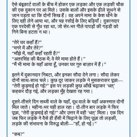
ऐसे बंबूकार्ट वालों के बीच में होकर एक लड़का और एक लड़की चौक
की एक दुकान पर आ मिले। उसके बालों और इसके ढीले सुथने से
जान पड़ता था कि दोनों सिख हैं। वह अपने मामा के केश धोने के
लिए दही लेने आया था, और यह रसोई के लिए बड़ियाँ। दुकानदार
एक परदेसी से गुँथ रहा था, जो सेर-भर गीले पापड़ों की गड्डी को
गिने बिना हटता न था।
“तेरे घर कहाँ हैं?”
“मगरे में और तेरे?”
“माँझे में, यहाँ कहाँ रहती है?”
“अतरसिंह की बैठक में; वे मेरे मामा होते हैं।”
“मैं भी मामा के यहाँ आया हूँ, उनका घर गुरु बाज़ार में हैं।”
इतने में दुकानदार निबटा, और इनका सौदा देने लगा। सौदा लेकर
दोनों साथ-साथ चले। कुछ दूर जाकर लड़के ने मुसकराकर पूछा—
“तेरी कुड़माई हो गई?” इस पर लड़की कुछ आँखें चढ़ाकर ‘धत्’
कहकर दौड़ गई, और लड़का मुँह देखता रह गया।
दूसरे-तीसरे दिन सब्जी वाले के यहाँ, दूध वाले के यहाँ अकस्मात दोनों
मिल जाते। महीना-भर यही हाल रहा। दो-तीन बार लड़के ने फिर
पूछा, “तेरी कुड़माई हो गई?” और उत्तर में वही ‘धत्’ मिला। एक दिन
जब फिर लड़के ने वैसे ही हँसी में चिढ़ाने के लिए पूछा तो लड़की,
लड़के की संभावना के विरुद्ध बोली—”हाँ, हो गई।”
“कब?”