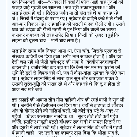
एक किलकारी और—“अकाल सिक्खाँ दी फ़ौज आई! वाहे गुरुजी की
फतह! वाहे गुरुजी का ख़ालसा ! सत श्री अकालपुरुख!!!” और
लड़ाई ख़त्म हो गई। तिरेसठ जर्मन या तो खेत रहे थे या कराह रहे
थे। सिखों में पंद्रह के प्राण गए। सूबेदार के दाहिने कंधे में से गोली
आर-पार निकल गई। लहनासिंह की पसली में एक गोली लगी। उसने
घाव को खंदक की गीली मट्टी से पूर लिया और बाक़ी का साफ़ा
कसकर कमरबंद की तरह लपेट लिया। किसी को ख़बर न हुई कि
लहना को दूसरा घाव—भारी घाव लगा है।
लड़ाई के समय चाँद निकल आया था, ऐसा चाँद, जिसके प्रकाश से
संस्कृत-कवियों का दिया हुआ ‘क्षयी’ नाम सार्थक होता है। और हवा
ऐसी चल रही थी जैसी बाणभट्ट की भाषा में “दंतवीणोपदेशाचार्य”
कहलाती। वजीरासिंह कह रहा था कि कैसे मन-मन भर फ्रांस की
भूमि मेरे बूटों से चिपक रही थी, जब मैं दौड़ा-दौड़ा सूबेदार के पीछे गया
था। सूबेदार लहनासिंह से सारा हाल सुन और काग़ज़ात पाकर वे
उसकी तुरंत-बुद्धि को सराह रहे थे और कह रहे थे कि तू न होता तो
आज सब मारे जाते।
इस लड़ाई की आवाज़ तीन मील दाहिनी ओर की खाई वालों ने सुन ली
थी। उन्होंने पीछे टेलीफ़ोन कर दिया था। वहाँ से झटपट दो डॉक्टर
और दो बीमार ढोने की गाड़ियाँ चलीं, जो कोई डेढ़ घंटे के अंदर आ
पहुँचीं। फ़ील्ड अस्पताल नज़दीक था। सुबह होते-होते वहाँ पहुँच
जाएँगे, इसलिए मामूली पट्टी बाँधकर एक गाड़ी में घायल लिटाए गए
और दूसरी में लाशें रखी गईं। सूबेदार ने लहनासिंह की जाँघ में पट्टी
बँधवानी चाही। पर उसने यह कहकर टाल दिया कि थोड़ा घाव है,