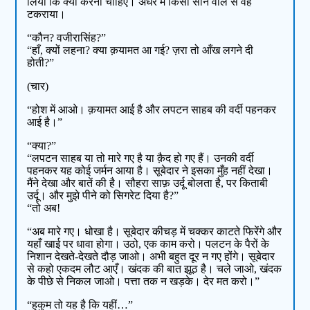
लिया कि क्या करना चाहिए। अँधेरे में किसी सोने वाले से वह
टकराया।
“कौन? वजीरासिंह?”
“हाँ, क्यों लहना? क्या क़यामत आ गई? ज़रा तो आँख लगने दी
होती?”
(चार)
“होश में आओ। क़यामत आई है और लपटन साहब की वर्दी पहनकर
आई है।”
“क्या?”
“लपटन साहब या तो मारे गए है या क़ैद हो गए हैं। उनकी वर्दी
पहनकर यह कोई जर्मन आया है। सूबेदार ने इसका मुँह नहीं देखा।
मैंने देखा और बातें की है। सौहरा साफ़ उर्दू बोलता है, पर किताबी
उर्दू। और मुझे पीने को सिगरेट दिया है?”
“तो अब!
“अब मारे गए। धोखा है। सूबेदार कीचड़ में चक्कर काटते फिरेंगे और
यहाँ खाई पर धावा होगा। उठो, एक काम करो। पलटन के पैरों के
निशान देखते-देखते दौड़ जाओ। अभी बहुत दूर न गए होंगे। सूबेदार
से कहो एकदम लौट आएँ। खंदक की बात झूठ है। चले जाओ, खंदक
के पीछे से निकल जाओ। पत्ता तक न खड़के। देर मत करो।”
“हुकुम तो यह है कि यहीं…”