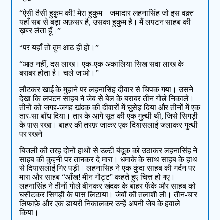
“ऐसी तैसी हुकुम की! मेरा हुकुम—जमादार लहनासिंह जो इस वक़्त
यहाँ सब से बड़ा अफ़सर है, उसका हुकुम है। मैं लपटन साहब की
ख़बर लेता हूँ।”
“पर यहाँ तो तुम आठ ही हो।”
“आठ नहीं, दस लाख। एक-एक अकालिया सिख सवा लाख के
बराबर होता है। चले जाओ।”
लौटकर खाई के मुहाने पर लहनासिंह दीवार से चिपक गया। उसने
देखा कि लपटन साहब ने जेब से बेल के बराबर तीन गोले निकाले।
तीनों को जगह-जगह खंदक की दीवारों में घुसेड़ दिया और तीनों में एक
तार-सा बाँध दिया। तार के आगे सूत की एक गुत्थी थी, जिसे सिगड़ी
के पास रखा। बाहर की तरफ़ जाकर एक दियासलाई जलाकर गुत्थी
पर रखने—
बिजली की तरह दोनों हाथों से उल्टी बंदूक को उठाकर लहनासिंह ने
साहब की कुहनी पर तानकर दे मारा। धमाके के साथ साहब के हाथ
से दियासलाई गिर पड़ी। लहनासिंह ने एक कुंदा साहब की गर्दन पर
मारा और साहब “आँख! मीन गौट्ट” कहते हुए चित्त हो गए।
लहनासिंह ने तीनों गोले बीनकर खंदक के बाहर फेंके और साहब को
घसीटकर सिगड़ी के पास लिटाया। जेबों की तलाशी ली। तीन-चार
लिफ़ाफ़े और एक डायरी निकालकर उन्हें अपनी जेब के हवाले
किया।