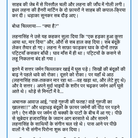
साहब की जेब में से पिस्तौल चली और लहना की जाँघ में गोली लगी।
इधर लहना की हैनरी मार्टिन के दो फ़ायरों ने साहब की कपाल-क्रिया
कर दी। धड़ाका सुनकर सब दौड़ आए।
बोधा चिल्लाया— “क्या है?”
लहनासिंह ने उसे यह कहकर सुला दिया कि “एक हड़का हुआ कुत्ता
आया था, मार दिया” और, औरों से सब हाल कह दिया। सब बंदूकें
लेकर तैयार हो गए। लहना ने साफ़ा फाड़कर घाव के दोनों तरफ़
पट्टियाँ कसकर बाँधी। घाव माँस में ही था। पट्टियों के कसने से
लहू निकलना बंद हो गया।
इतने में सत्तर जर्मन चिल्लाकर खाई में घुस पड़े। सिखों की बंदूकों की
बाढ़ ने पहले धावे को रोका। दूसरे को रोका। पर यहाँ थे आठ
(लहनासिंह तक-तककर मार रहा था—वह खड़ा था, और लेटे हुए थे)
और वे सत्तर। अपने मुर्दा भाइयों के शरीर पर चढ़कर जर्मन आगे घुसे
आते थे। थोड़े से मिनटों में वे...
अचानक आवाज़ आई, “वाहे गुरुजी की फतह? वाहे गुरुजी का
ख़ालसा!!” और धड़ाधड़ बंदूकों के फ़ायर जर्मनों की पीठ पर पड़ने
लगे। ऐन मौक़े पर जर्मन दो चक्की के पाटों के बीच में आ गए। पीछे
से सूबेदार हजारासिंह के जवान आग बरसाते थे और सामने
लहनासिंह के साथियों के संगीन चल रहे थे। पास आने पर पीछे
वालों ने भी संगीन पिरोना शुरू कर दिया।