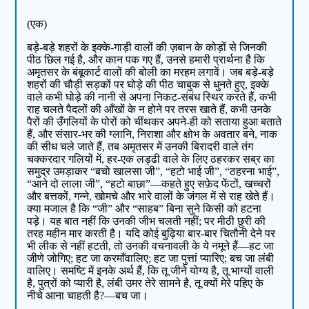
(एक)
बड़े-बड़े शहरों के इक्के-गाड़ी वालों की ज़बान के कोड़ों से जिनकी
पीठ छिल गई है, और कान पक गए हैं, उनसे हमारी प्रार्थना है कि
अमृतसर के बंबूकार्ट वालों की बोली का मरहम लगावें। जब बड़े-बड़े
शहरों की चौड़ी सड़कों पर घोड़े की पीठ चाबुक से धुनते हुए, इक्के
वाले कभी घोड़े की नानी से अपना निकट-संबंध स्थिर करते हैं, कभी
राह चलते पैदलों की आँखों के न होने पर तरस खाते हैं, कभी उनके
पैरों की उँगलियों के पोरों को चींथकर अपने-ही को सताया हुआ बताते
हैं, और संसार-भर की ग्लानि, निराशा और क्षोभ के अवतार बने, नाक
की सीध चले जाते हैं, तब अमृतसर में उनकी बिरादरी वाले तंग
चक्करदार गलियों में, हर-एक लड्ढी वाले के लिए ठहरकर सब्र का
समुद्र उमड़ाकर “बचो खालसा जी”, “हटो भाई जी”, “ठहरना भाई”,
“आने दो लाला जी”, “हटो बाछा”—कहते हुए सफ़ेद फेंटों, खच्चरों
और बत्तकों, गन्ने, खोमचे और भारे वालों के जंगल में से राह खेते हैं।
क्या मजाल है कि “जी” और “साहब” बिना सुने किसी को हटना
पड़े। यह बात नहीं कि उनकी जीभ चलती नहीं; पर मीठी छुरी की
तरह महीन मार करती है। यदि कोई बुढ़िया बार-बार चितौनी देने पर
भी लीक से नहीं हटती, तो उनकी वचनावली के ये नमूने हैं—हट जा
जीणे जोगिए; हट जा करमाँवालिए; हट जा पुत्तां प्यारिए; बच जा लंबी
वालिए। समष्टि में इनके अर्थ हैं, कि तू जीने योग्य है, तू भाग्यों वाली
है, पुत्रों को प्यारी है, लंबी उमर तेरे सामने है, तू क्यों मेरे पहिए के
नीचे आना चाहती है?—बच जा।