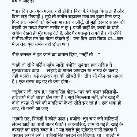
बचाने आए हो।”
“चार दिन तक एक पलक नहीं झेंपी। बिना फेरे घोड़ा बिगड़ता है और
बिना लड़े सिपाही। मुझे तो संगीन चढ़ाकर मार्च का हुक्म मिल जाए।
फिर सात जर्मनों को अकेला मारकर न लौटूँ, तो मुझे दरबार साहब की
देहली पर मत्था टेकना नसीब न हो। पाजी कहीं के, कलों के घोड़े
संगीन देखते ही मुँह फाड़ देते हैं, और पैर पकड़ने लगते हैं। यों अँधेरे
में तीस-तीस मन का गोला फेंकते हैं। उस दिन धावा किया था—चार
मील तक एक जर्मन नहीं छोड़ा था।
पीछे जनरल ने हट जाने का कमान दिया, “नहीं तो—”
“नहीं तो सीधे बर्लिन पहुँच जाते! क्यों?” सूबेदार हज़ारासिंह ने
मुसकराकर कहा— ‘लड़ाई के मामले जमादार या नायब के चलाए
नहीं चलते। बड़े अफ़सर दूर की सोचते हैं। तीन सौ मील का सामना
है। एक तरफ़ बढ़ गए तो क्या होगा?”
“सूबेदार जी, सच है,” लहनासिंह बोला- “पर करें क्या? हड्डियों-
हड्डियों में तो जाड़ा धँस गया है। सूर्य निकलता नहीं, और खाई में
दोनों तरफ़ से चंबे की बावलियों के-से सोते झर रहे हैं। एक धावा हो
जाए, तो गरमी आ जाए।”
“उदमी उठ, सिगड़ी में कोले डाल। वजीरा, तुम चार जने बाल्टियाँ
लेकर खाई का पानी बाहर फेंको। लहनासिंह, शाम हो गई है, खाई के
दरवाज़े का पहरा बदल दे।” यह कहते हुए सूबेदार सारी खंदक में
चक्कर लगाने लगे। वजीरासिंह पलटन का विदूषक था। बाल्टी में