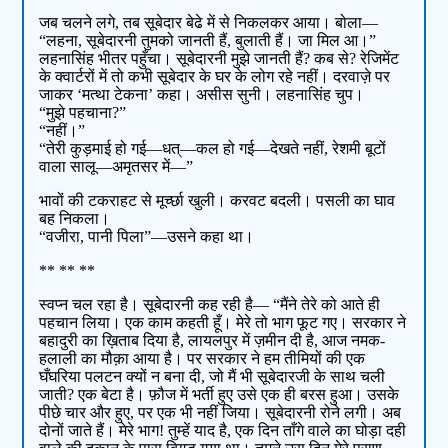
जब चलने लगे, तब सूबेदार बेढे में से निकलकर आया। बोला—
“लहना, सूबेदारनी तुमको जानती हैं, बुलाती हैं। जा मिल आ।”
लहनासिंह भीतर पहुँचा। सूबेदारनी मुझे जानती हैं? कब से? रेजिमेंट
के क्वार्टरों में तो कभी सूबेदार के घर के लोग रहे नहीं। दरवाज़े पर
जाकर ‘मत्था टेकना’ कहा। असीस सुनी। लहनासिंह चुप।
“मुझे पहचाना?”
“नहीं।”
“तेरी कुड़माई हो गई—धत्—कल हो गई—देखते नहीं, रेशमी बूटों
वाला सालू—अमृतसर में—”
भावों की टकराहट से मूर्च्छा खुली। करवट बदली। पसली का घाव
बह निकला।
“वजीरा, पानी पिला”—उसने कहा था।
** ** **
स्वप्न चल रहा है। सूबेदारनी कह रही है— “मैंने तेरे को आते ही
पहचान लिया। एक काम कहती हूँ। मेरे तो भाग फूट गए। सरकार ने
बहादुरी का ख़िताब दिया है, लायलपुर में ज़मीन दी है, आज नमक-
हलाली का मौक़ा आया है। पर सरकार ने हम तीमियों की एक
घँघरिया पलटन क्यों न बना दी, जो मैं भी सूबेदारजी के साथ चली
जाती? एक बेटा है। फ़ौज में भर्ती हुए उसे एक ही बरस हुआ। उसके
पीछे चार और हुए, पर एक भी नहीं जिया। सूबेदारनी रोने लगी। अब
दोनों जाते हैं। मेरे भाग! तुम्हें याद है, एक दिन ताँगे वाले का घोड़ा दही