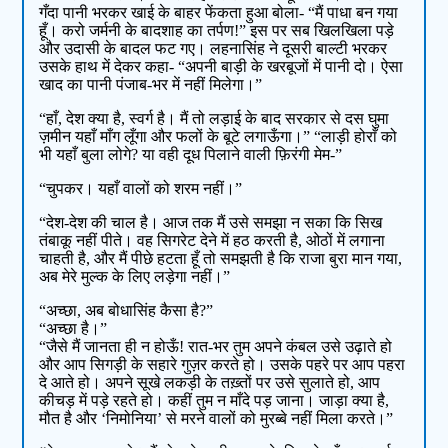
गँदा पानी भरकर खाई के बाहर फेंकता हुआ बोला- “मैं पाधा बन गया
हूँ। करो जर्मनी के बादशाह का तर्पण!” इस पर सब खिलखिला पड़े
और उदासी के बादल फट गए। लहनासिंह ने दूसरी बाल्टी भरकर
उसके हाथ में देकर कहा- “अपनी बाड़ी के खरबूजों में पानी दो। ऐसा
खाद का पानी पंजाब-भर में नहीं मिलेगा।”
“हाँ, देश क्या है, स्वर्ग है। मैं तो लड़ाई के बाद सरकार से दस घुमा
ज़मीन यहाँ माँग लूँगा और फलों के बूटे लगाऊँगा।” “लाड़ी होराँ को
भी यहाँ बुला लोगे? या वही दूध पिलाने वाली फ़िरंगी मेम-”
“चुपकर। यहाँ वालों को शरम नहीं।”
“देश-देश की चाल है। आज तक मैं उसे समझा न सका कि सिख
तंबाकू नहीं पीते। वह सिगरेट देने में हठ करती है, ओठों में लगाना
चाहती है, और मैं पीछे हटता हूँ तो समझती है कि राजा बुरा मान गया,
अब मेरे मुल्क के लिए लड़ेगा नहीं।”
“अच्छा, अब बोधासिंह कैसा है?”
“अच्छा है।”
“जैसे मैं जानता ही न होऊँ! रात-भर तुम अपने कंबल उसे उढ़ाते हो
और आप सिगड़ी के सहारे गुज़र करते हो। उसके पहरे पर आप पहरा
दे आते हो। अपने सूखे लकड़ी के तख़्तों पर उसे सुलाते हो, आप
कीचड़ में पड़े रहते हो। कहीं तुम न माँदे पड़ जाना। जाड़ा क्या है,
मौत है और ‘निमोनिया’ से मरने वालों को मुरब्बे नहीं मिला करते।”