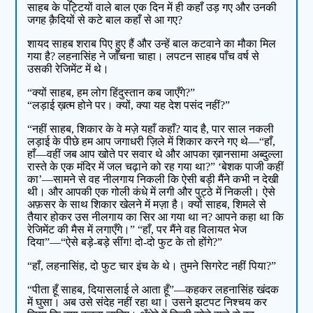
साहब के पट्टियों वाले बाल एक दिन में ही कहाँ उड़ गए और उनकी
जगह क़ैदियों से कटे बाल कहाँ से आ गए?
शायद साहब शराब पिए हुए हैं और उन्हें बाल कटवाने का मौका मिल
गया है? लहनासिंह ने जाँचना चाहा। लपटन साहब पाँच वर्ष से
उसकी रेजिमेंट में थे।
“क्यों साहब, हम लोग हिंदुस्तान कब जाएँगे?”
“लड़ाई ख़त्म होने पर। क्यों, क्या यह देश पसंद नहीं?”
“नहीं साहब, शिकार के वे मज़े यहाँ कहाँ? याद है, पार साल नकली
लड़ाई के पीछे हम आप जगाधरी ज़िले में शिकार करने गए थे—“हाँ,
हाँ—वहीं जब आप खोते पर सवार थे और आपका ख़ानसामा अब्दुल्ला
रास्ते के एक मंदिर में जल चढ़ाने को रह गया था?” ‘बेशक पाजी कहीं
का’—सामने से वह नीलगाय निकली कि ऐसी बड़ी मैंने कभी न देखी
थी। और आपकी एक गोली कंधे में लगी और पुट्ठे में निकली। ऐसे
अफ़सर के साथ शिकार खेलने में मज़ा है। क्यों साहब, शिमले से
तैयार होकर उस नीलगाय का सिर आ गया था न? आपने कहा था कि
रेजिमेंट की मैस में लगाएँगे।” “हाँ, पर मैंने वह विलायत भेज
दिया”—“ऐसे बड़े-बड़े सींग! दो-दो फुट के तो होंगे?”
“हाँ, लहनासिंह, दो फुट चार इंच के थे। तुमने सिगरेट नहीं पिया?”
“पीता हूँ साहब, दियासलाई ले आता हूँ”—कहकर लहनासिंह खंदक
में घुसा। अब उसे संदेह नहीं रहा था। उसने झटपट निश्चय कर