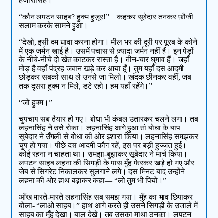
हजारासिंह।”
“कौन लपटन साहब? हुक्म हुज़ूर!”—कहकर सूबेदार तनकर फ़ौजी
सलाम करके सामने हुआ।
“देखो, इसी दम धावा करना होगा। मील भर की दूरी पर पूरब के कोने
में एक जर्मन खाई है। उसमें पचास से ज़्यादा जर्मन नहीं हैं। इन पेड़ों
के नीचे-नीचे दो खेत काटकर रास्ता है। तीन-चार घुमाव हैं। जहाँ
मोड़ है वहाँ पंद्रह जवान खड़े कर आया हूँ। तुम यहाँ दस आदमी
छोड़कर सबको साथ ले उनसे जा मिलो। खंदक छीनकर वहीं, जब
तक दूसरा हुक्म न मिले, डटे रहो। हम यहाँ रहेंगे।”
“जो हुक्म।”
चुपचाप सब तैयार हो गए। बोधा भी कंबल उतारकर चलने लगा। तब
लहनासिंह ने उसे रोका। लहनासिंह आगे हुआ तो बोधा के बाप
सूबेदार ने उँगली से बोधा की ओर इशारा किया। लहनासिंह समझकर
चुप हो गया। पीछे दस आदमी कौन रहें, इस पर बड़ी हुज्जत हुई।
कोई रहना न चाहता था। समझा-बुझाकर सूबेदार ने मार्च किया।
लपटन साहब लहना की सिगड़ी के पास मुँह फेरकर खड़े हो गए और
जेब से सिगरेट निकालकर सुलगाने लगे। दस मिनट बाद उन्होंने
लहना की ओर हाथ बढ़ाकर कहा— “लो तुम भी पियो।”
आँख मारते-मारते लहनासिंह सब समझ गया। मुँह का भाव छिपाकर
बोला- “लाओ साहब।” हाथ आगे करते ही उसने सिगड़ी के उजाले में
साहब का मुँह देखा। बाल देखे। तब उसका माथा ठनका। लपटन