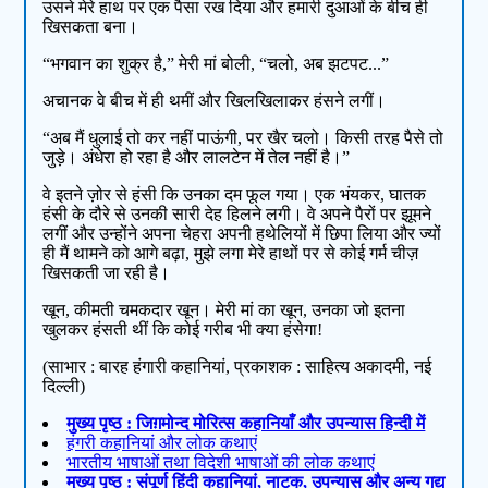
उसने मेरे हाथ पर एक पैसा रख दिया और हमारी दुआओं के बीच ही
खिसकता बना।
“भगवान का शुक्र है,” मेरी मां बोली, “चलो, अब झटपट...”
अचानक वे बीच में ही थमीं और खिलखिलाकर हंसने लगीं।
“अब मैं धुलाई तो कर नहीं पाऊंगी, पर खैर चलो। किसी तरह पैसे तो
जुड़े। अंधेरा हो रहा है और लालटेन में तेल नहीं है।”
वे इतने ज़ोर से हंसी कि उनका दम फूल गया। एक भंयकर, घातक
हंसी के दौरे से उनकी सारी देह हिलने लगी। वे अपने पैरों पर झूमने
लगीं और उन्होंने अपना चेहरा अपनी हथेलियों में छिपा लिया और ज्यों
ही मैं थामने को आगे बढ़ा, मुझे लगा मेरे हाथों पर से कोई गर्म चीज़
खिसकती जा रही है।
खून, कीमती चमकदार खून। मेरी मां का खून, उनका जो इतना
खुलकर हंसती थीं कि कोई गरीब भी क्या हंसेगा!
(साभार : बारह हंगारी कहानियां, प्रकाशक : साहित्य अकादमी, नई
दिल्ली)
मुख्य पृष्ठ : जिग़मोन्द मोरित्स कहानियाँ और उपन्यास हिन्दी में
हंगरी कहानियां और लोक कथाएं
भारतीय भाषाओं तथा विदेशी भाषाओं की लोक कथाएं
मुख्य पृष्ठ : संपूर्ण हिंदी कहानियां, नाटक, उपन्यास और अन्य गद्य