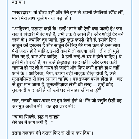
बढ़ाया।
“खबरदार!” मां चीख पड़ी और मैंने झट से अपनी उंगलियां खींच लीं,
मानो मेरा हाथ चूल्हे पर जा पड़ा हो।
“आहिस्ता, उड़ाऊ कहीं के! उन्हें भगाने की ऐसी क्या जल्दी है? जब
तक वे पिटारी में बंद पड़े हैं, तभी तक वे अपने हैं। और थोड़ी देर बने
रहने दो। क्योंकि तुम जानो, मुझे कुछ कपड़े धोने हैं, इसके लिए
साबुन की दरकार है और साबुन के लिए मेरे पास कम-से-कम सात
पैसे ज़रूर होने चाहिए, इससे कम में तो आएगा नहीं। तीन तो मुझे
मिल गए हैं, चार और चाहिए। वे इसी नन्हे-से घर में होने चाहिए। वे
इसी में तो रहते हैं, पर उन्हें छेड़छाड़ पसंद नहीं। और अगर कहीं
नाराज़ हो गए तो वे गायब हो जाएंगे और फिर कभी हमारे हाथ नहीं
आने के। आहिस्ता, भैया, रुपया बड़ी नाज़ुक चीज़ होती है, उसे
मुलायमियत से हाथ लगाना चाहिए। वह इज़्ज़त पसंद होता है। चट
से बुरा मान जाता है, तुनकमिज़ाज लेडी की तरह.... तुम्हें कोई
तुकबन्दी याद नहीं है जो उसे घर से बाहर खींच लाए?”
उफ, उनकी चबर-चबर पर हम कैसे हंसे थे! मैंने जो स्तुति छेड़ी वह
सचमुच अजीब थी। वह इस तरह थी :
“चाचा सिक्के, झूठ न समझो
तेरे घर में आग लगी है।”
इतना कहकर मैंने दराज़ फिर से सीधा कर दिया।