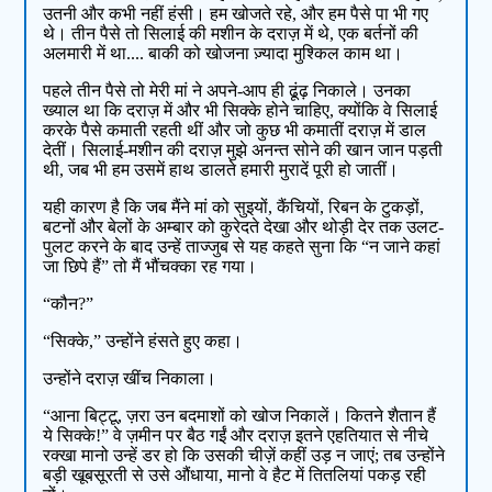
उतनी और कभी नहीं हंसी। हम खोजते रहे, और हम पैसे पा भी गए
थे। तीन पैसे तो सिलाई की मशीन के दराज़ में थे, एक बर्तनों की
अलमारी में था.... बाकी को खोजना ज़्यादा मुश्किल काम था।
पहले तीन पैसे तो मेरी मां ने अपने-आप ही ढूंढ़ निकाले। उनका
ख्याल था कि दराज़ में और भी सिक्के होने चाहिए, क्योंकि वे सिलाई
करके पैसे कमाती रहती थीं और जो कुछ भी कमातीं दराज़ में डाल
देतीं। सिलाई-मशीन की दराज़ मुझे अनन्त सोने की खान जान पड़ती
थी, जब भी हम उसमें हाथ डालते हमारी मुरादें पूरी हो जातीं।
यही कारण है कि जब मैंने मां को सुइयों, कैंचियों, रिबन के टुकड़ों,
बटनों और बेलों के अम्बार को कुरेदते देखा और थोड़ी देर तक उलट-
पुलट करने के बाद उन्हें ताज्जुब से यह कहते सुना कि “न जाने कहां
जा छिपे हैं” तो मैं भौंचक्का रह गया।
“कौन?”
“सिक्के,” उन्होंने हंसते हुए कहा।
उन्होंने दराज़ खींच निकाला।
“आना बिट्टू, ज़रा उन बदमाशों को खोज निकालें। कितने शैतान हैं
ये सिक्के!” वे ज़मीन पर बैठ गईं और दराज़ इतने एहतियात से नीचे
रक्खा मानो उन्हें डर हो कि उसकी चीज़ें कहीं उड़ न जाएं; तब उन्होंने
बड़ी खूबसूरती से उसे औंधाया, मानो वे हैट में तितलियां पकड़ रही