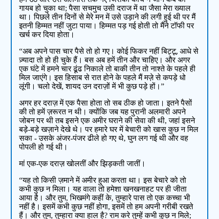
गायब हो चुका था; पैसा सचमुच उसी दराज में था जैसा मेरा ख्याल
था। पिछले तीन दिनों से मेरे मन में उसे उड़ाने की लगी हुई थी पर मैं
इतनी हिम्मत नहीं जुटा पाया। हिम्मत पड़ गई होती तो मैंने टॉफी पर
खर्च कर दिया होता।
“अब अपने पास चार पैसे तो हो गए। कोई फिकर नहीं बिट्टू, आधे से
ज़्यादा तो हो ही चुके हैं। बस अब हमें तीन और चाहिए। और अगर
एक घंटे में हमने चार ढूंढ निकाले तो बाकी तीन तो नाश्ते के पहले ही
मिल जाएंगे। इस हिसाब से रात होने के पहले मैं मज़े से कपड़े धो
लूंगी। चलो देखें, शायद उन दराज़ों में भी कुछ पड़े हों।”
अगर हर दराज़ में एक पैसा होता तो सब ठीक हो जाता। इतने पैसों
की तो हमें ज़रूरत न थी। क्योंकि जब यह पुरानी अलमारी अपने
जोबन पर थी तब इसने एक अमीर घराने की सेवा की थी, जहां इसने
बड़े-बड़े खज़ाने देखे थे। पर हमारे घर में बेचारी को खास कुछ न मिल
सका - उसके अंजर-पंजर ढीले हो गए थे, घुन लग गई थी और वह
पोपली हो गई थी।
मां एक-एक दराज़ खोलतीं और झिड़कती जातीं।
“यह तो किसी ज़माने में अमीर हुआ करता था। इस बेचारे को तो
कभी कुछ न मिला। यह वाला तो हमेशा खनखनाहट पर ही जीता
आया है। और तुम, भिखमंगे कहीं के, तुम्हारे पास तो एक कच्चा भी
नहीं है। इसमें कभी कुछ नहीं होगा, इसमें तो हम अपनी गरीबी रखते
हैं। और तुम, तुम्हारा क्या हाल है? राम करे तुम्हें कभी कुछ न मिले;