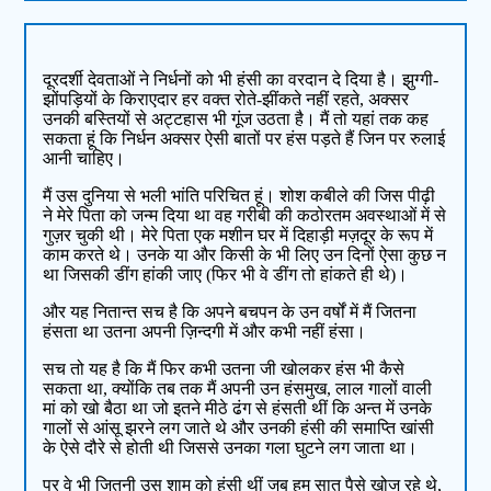
दूरदर्शी देवताओं ने निर्धनों को भी हंसी का वरदान दे दिया है। झुग्गी-
झोंपड़ियों के किराएदार हर वक्त रोते-झींकते नहीं रहते, अक्सर
उनकी बस्तियों से अट्टहास भी गूंज उठता है। मैं तो यहां तक कह
सकता हूं कि निर्धन अक्सर ऐसी बातों पर हंस पड़ते हैं जिन पर रुलाई
आनी चाहिए।
मैं उस दुनिया से भली भांति परिचित हूं। शोश कबीले की जिस पीढ़ी
ने मेरे पिता को जन्म दिया था वह गरीबी की कठोरतम अवस्थाओं में से
गुज़र चुकी थी। मेरे पिता एक मशीन घर में दिहाड़ी मज़दूर के रूप में
काम करते थे। उनके या और किसी के भी लिए उन दिनों ऐसा कुछ न
था जिसकी डींग हांकी जाए (फिर भी वे डींग तो हांकते ही थे)।
और यह नितान्त सच है कि अपने बचपन के उन वर्षों में मैं जितना
हंसता था उतना अपनी ज़िन्दगी में और कभी नहीं हंसा।
सच तो यह है कि मैं फिर कभी उतना जी खोलकर हंस भी कैसे
सकता था, क्योंकि तब तक मैं अपनी उन हंसमुख, लाल गालों वाली
मां को खो बैठा था जो इतने मीठे ढंग से हंसती थीं कि अन्त में उनके
गालों से आंसू झरने लग जाते थे और उनकी हंसी की समाप्ति खांसी
के ऐसे दौरे से होती थी जिससे उनका गला घुटने लग जाता था।
पर वे भी जितनी उस शाम को हंसी थीं जब हम सात पैसे खोज रहे थे,