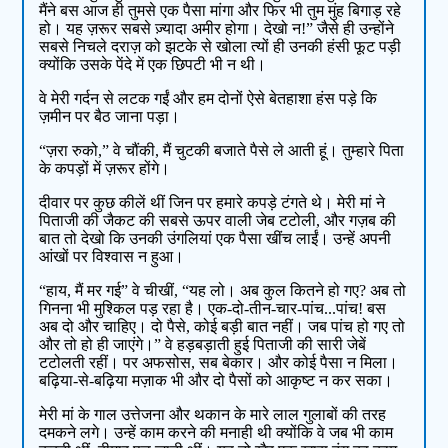
मैंने बस आज ही तुमसे एक पैसा मांगा और फिर भी तुम मुंह बिगाड़ रहे
हो। यह ज़रूर सबसे ज़्यादा अमीर होगा। देखो न!” जैसे ही उन्होंने
सबसे निचले दराज़ को झटके से खोला त्यों ही उनकी हंसी फूट पड़ी
क्योंकि उसके पेंदे में एक छिपटी भी न थी।
वे मेरी गर्दन से लटक गईं और हम दोनों ऐसे बेतहाशा हंस पड़े कि
ज़मीन पर बैठ जाना पड़ा।
“ज़रा रुको,” वे चौंकी, मैं चुटकी बजाते पैसे ले आती हूं। तुम्हारे पिता
के कपड़ों में ज़रूर होंगे।
दीवार पर कुछ कीलें थीं जिन पर हमारे कपड़े टंगते थे। मेरी मां ने
पिताजी की जैकट की सबसे ऊपर वाली जेब टटोली, और गज़ब की
बात तो देखो कि उनकी उंगलियां एक पैसा खींच लाईं। उन्हें अपनी
आंखों पर विश्वास न हुआ।
“हाय, मैं मर गई” वे चीखीं, “यह लो। अब कुल कितने हो गए? अब तो
गिनना भी मुश्किल पड़ रहा है। एक-दो-तीन-चार-पांच...पांच! बस
अब दो और चाहिए। दो पैसे, कोई बड़ी बात नहीं। जब पांच हो गए तो
और तो हो ही जाएंगे।” वे हड़बड़ाती हुई पिताजी की सारी जेबें
टटोलती रहीं। पर अफसोस, सब बेकार। और कोई पैसा न मिला।
बढ़िया-से-बढ़िया मज़ाक भी और दो पैसों को आकृष्ट न कर सका।
मेरी मां के गाल उत्तेजना और थकान के मारे लाल गुलाबों की तरह
दमकने लगे। उन्हें काम करने की मनाही थी क्योंकि वे जब भी काम