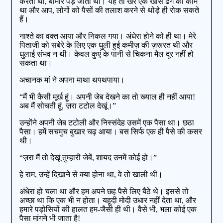
करती थीं, बीमार पड़ जाती थीं। यह तो खैर एक खास ढंग का काम
था और आप, लोगों को पैसों की तलाश करने से थोड़े ही रोक सकते
हैं।
नाश्ते का वक्त आया और निकल गया। अंधेरा होने को ही था। मेरे
पिताजी को सबेरे के लिए एक धुली हुई कमीज़ की ज़रूरत थी और
धुलाई संभव न थी। केवल कुएं के पानी से चिकना मैल दूर नहीं हो
सकता था।
अचानक मां ने अपना माथा थपथपाया।
“मैं भी कैसी मूर्ख हूं। अपनी जेब देखने का तो ख्याल ही नहीं आया!
अब मैं सोचती हूं, ज़रा टटोल देखूं।”
उन्होंने अपनी जेब टटोली और निस्संदेह उसमें एक पैसा था। छठा
पैसा। हमें सचमुच बुखार चढ़ आया। बस सिर्फ एक ही पैसे की कसर
थी।
“ज़रा मैं तो देखूं तुम्हारी जेबें, शायद उनमें कोई हो।”
हे राम, उन्हें दिखाने से क्या होना था, वे तो खाली थीं।
अंधेरा हो चला था और हम अपने छह पैसे लिए बैठे थे। इससे तो
अच्छा था कि एक भी न होता। यहूदी मोदी उधार नहीं देता था, और
हमारे पड़ोसियों की हालत हम-जैसी ही थी। वैसे भी, भला कोई एक
पैसा मांगने भी जाता है!