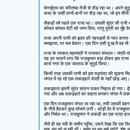
चेन्नईराम का मस्तिष्क तेजी से दौड़ रहा था। अपने सु
कथा के उन्हीं तानों-बानों पर दौड़ रहा था, जो इन ती
सैकड़ों वर्ष पहले एक राजा था। उसकी सुंदर सी रानी 
कोमल कोमल बेटी को जन्म दिया, परंतु पुत्री का मुँह
राजा अपनी पत्नी को हृदय की गहराइयों से प्यार करता
समझाया, पर सब बेकार। एक दिन उसी दु:ख में वह भ
राजा के पश्चात् महामंत्री ने राजभार संभाला। मंत्री
यह डर सताने लगा कि राजकुमार बड़ा होकर इस राज्
कार्य नगर के एक जल्लाद के सुपुर्द किया।
किसी तरह उसकी पत्नी को इस षड्यंत्र की सूचना मिल
जंगल में रह रहे एक लकड़हारे दंपती के यहाँ छोड़ आए।
लकड़हारा इतनी सुंदर संतान पाकर निहाल हो गया। ईश
गया और अब लकड़हारे का सहारा बनकर जंगल में लक
एक दिन राजकुमार जंगल जा रहा था, तभी उसकी बहन ने भ
के नीचे बैठकर कुछ सोचने लगी। थोड़ी देर में राजक
और निर्मल था। राजकुमार ने लकड़ी का एक पात्र हाथ 
जैसे ही वह नदी के समीप पहुँचा, उसने देखा कि एक दिव्
तक अंग को छू रही थी। कमर पर मृग-चर्म लपेटे, शेष