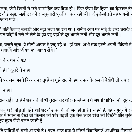
 लगा, जैसे किसी ने उसे सम्मोहित कर दिया हो। फिर जैसा कि हिरण को देखकर श
ौड़ पड़ा, जहाँ उसकी राजकुमारी प्रतीक्षा कर रही थी। दौड़ते-दौड़ते वह पागलों सा
तुम्हारा पति।'
ो बाँहें फैलाए उसकी ओर बढ़ा चला आ रहा था। समीप आने पर भाई के शब्द उसके कानो
ों में उसे ले लेने के पूर्व वह वहाँ से दूर भागने लगी और दूर भागने लगी।...
ा, उसने सुना, वे तीनों आपस में कह रहे थे, 'हाँ यार! अभी तक हमने अपनी जिंदगी म
 मनाएँगे और जीवन का आनंद लेंगे।'
एक ने संशय से पूछा।
ं हैं।' दूसरे ने कहा।
गने पर जब अपने बिस्तर पर तुम्हें या मुझे रात के हम सफर के रूप में देखेंगी तो सब
 ने कहा।
सकराईं। उन्हें देखकर तीनों भी मुसकराए और मन-ही-मन में अपनी भाभियों की सुंदर
 राजकुमारी दौड़ती गई। आखिर दौड़ का भी तो अंत होता है। कहते हैं, वह समुद्र 
ागर में ध्यान से देखो तो किनारे की ओर बढ़ती एक तेज लहर शांत-सी दिखेगी और त
र तुरंत पीछे पलट जाती है।
 सदियों से चली आ रही है। परंतु आज क्या ये मॉडर्न विवाहिताएँ, आधुनिक स्त्रिय