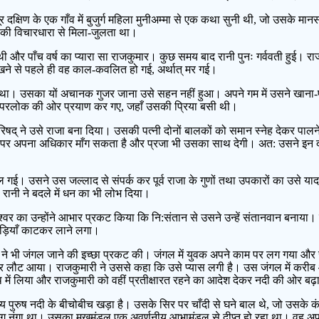
दूर दक्षिण के एक गाँव में बुजुर्ग महिला मुनीअम्मा से एक कथा सुनी थी, जो उसके
नों की विचारधारा से मिला-जुलता था।
थी और पाँच वर्ष का प्यारा सा राजकुमार। कुछ समय बाद रानी पुनः गर्ववती हुई। र
 देखने से पहले ही वह काल-कवलित हो गई, अर्थात् मर गई।
 था। उसका यों अचानक गुजर जाना उसे सहन नहीं हुआ। अपने गम में उसने खाना-पीना 
ी परलोक की ओर प्रयाण कर गए, जहाँ उसकी प्रिया बसी थी।
-परिषद् ने उसे राजा बना दिया। उसकी पत्नी दोनों बालकों को समान स्नेह देकर पालन
य पर अपना अधिकार माँग सकता है और प्रजा भी उसका साथ देगी। अत: उसने इन द
 गई। उसने उस जल्लाद से संपर्क कर पूर्व राजा के गुणों तथा उपकारों का उसे
 रानी ने बदले में धन का भी लोभ दिया।
्वर का उन्होंने आभार प्रकट किया कि नि:संतान से उसने उन्हें संतानवान बनाया
ड़ियाँ काटकर लाने लगा।
ी जंगल जाने की इच्छा प्रकट की। जंगल में युवक अपने काम पर लग गया और राजकुमा
ुमार लौट आया। राजकुमारी ने उससे कहा कि उसे प्यास लगी है। उस जंगल में कर
में लिया और राजकुमारी को वहीं प्रतीक्षारत रहने का आदेश देकर नदी की ओर बढ
य पुरुष नदी के बीचोबीच खड़ा है। उसके सिर पर चाँदी से घने बाल थे, जो उसके कंधो
 अंग नंगा था। उसका मुखमंडल एक अवर्णनीय आभामंडल से दीप्त हो रहा था। वह अप