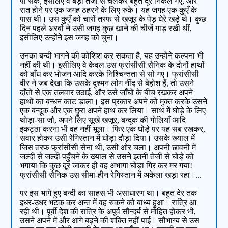
पा सके, इसलिए वे बड़ी तेजी से चलकर बहुत दूर निकल गए, और
रात होने पर एक जगह ठहरने के लिए रुके। यह जगह एक कुएँ के
पास थी। उस कुएँ को चारों तरफ से खजूर के पेड़ घेरे खड़े थे। कुछ
दिन पहले अरबों ने उसी जगह कुछ खाने की चीजें गाड़ रखी थीं,
इसीलिए उन्होंने इस जगह को चुना।
उनका बन्दी भागने की कोशिश कर सकता है, यह उन्होंने कल्पना भी
नहीं की थी। इसीलिए वे केवल उस फ्रांसीसी सैनिक के दोनों हाथों
को बाँध कर भोजन आदि करके निश्चिन्तता से सो गए। फ्रांसीसी
वीर ने जब देखा कि उसके दुश्मन लोग नींद से बेहोश हैं, तो उसने
दाँतों से एक तलवार उठाई, और उसे जाँघों के बीच रखकर अपने
हाथों का बन्धन काट डाला। इस प्रकार अपने को मुक्त करके उसने
एक बन्दूक और एक छुरा अपने हाथ कर लिया। साथ में घोड़े के लिए
थोड़ा-सा जौ, अपने लिए सूखे खजूर, बन्दूक की गोलियाँ आदि
इकट्ठा करना भी वह नहीं भूला। फिर एक घोड़े पर यह सब रखकर,
सवार होकर उसी रेगिस्तान में घोड़ा दौड़ा दिया। उसके ख्याल में
जिस तरफ फ्रांसीसी सेना थी, उसी ओर चला। अपनी छावनी में
जल्दी से जल्दी पहुँचने के ख्याल से उसने इतनी तेजी से घोड़े को
भगाया कि कुछ दूर जाकर ही वह अभागा घोड़ा गिर कर मर गया!
फ्रांसीसी सैनिक उस सीमा-हीन रेगिस्तान में अकेला खड़ा रहा।...
पर इस भागे हुए बन्दी का साहस भी असाधारण था। बहुत देर तक
इधर-उधर भटक कर अन्त में वह रुकने को बाध्य हुआ। रात्रि आ
रही थी। पूर्वी देश की रात्रि के अपूर्व सौन्दर्य से मोहित होकर भी,
उसने अपने में और आगे बढ़ने की शक्ति नहीं पाई। सौभाग्य से उस