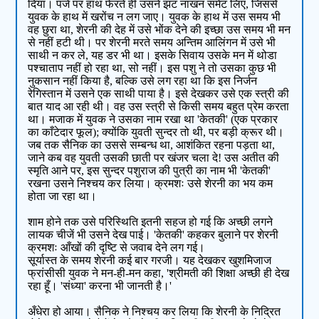
दिया। पंजे पर हाथ फेरते ही उसने झट नाखन समेट लिए, जिससे
युवक के हाथ में खरोंच न लग जाए। युवक के हाथ में उस समय भी
वह छुरा था, शेरनी की देह में उसे भोंक देने की इच्छा उस समय भी मन
से नहीं हटी थी। पर शेरनी मरते समय अन्तिम आलिंगन में उसे भी
साथी न कर ले, यह डर भी था। इसके सिवाय उसके मन में थोडा
पश्चाताप नहीं हो रहा था, सो नहीं। इस पशु ने तो उसका कुछ भी
नुकसान नहीं किया है, बल्कि उसे लग रहा था कि इस निर्जन
रेगिस्तान में उसने एक साथी पाया है। इसे देखकर उसे एक स्त्री की
बात याद आ रही थी। वह उस स्त्री से किसी समय बहुत प्रेम करता
था। मजाक में युवक ने उसका नाम रखा था 'केतकी' (एक प्रकार
का काँटेदार फूल); क्योंकि युवती सुन्दर तो थी, पर बड़ी क्रूर थी।
जब तक सैनिक का उससे सम्बन्ध था, आशंकित रहना पड़ता था,
जाने कब वह युवती उसकी छाती पर खंजर चला दे! उस अतीत की
स्मृति आने पर, इस सुन्दर पशुराज की पुत्री का नाम भी 'केतकी'
रखना उसने निश्चय कर लिया। क्रमशः उसे शेरनी का भय कम
होता जा रहा था।
शाम होने तक उसे परिस्थिति इतनी सहज हो गई कि अच्छी लगने
लायक चीजें भी उसने देख पाई। 'केतकी' कहकर बुलाने पर शेरनी
क्रमशः आँखों की दृष्टि से जवाब देने लग गई।
सूर्यास्त के समय शेरनी कई बार गरजी। यह देखकर खुशमिजाज
फ्रांसीसी युवक ने मन-ही-मन कहा, 'श्रीमती की शिक्षा अच्छी ही देख
रहा हूँ। 'संध्या' करना भी जानती है।'
अँधेरा हो आया। सैनिक ने निश्चय कर लिया कि शेरनी के निद्रित