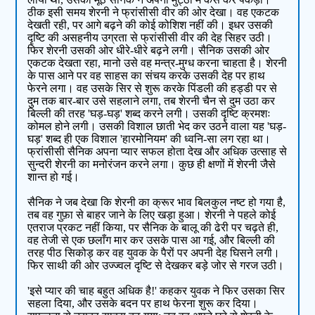
ठीक इसी समय शेरनी ने फ्रांसीसी वीर की ओर देखा। वह एकटक
देखती रही, पर आगे बढ़ने की कोई कोशिश नहीं की। इधर उसकी
दृष्टि की असहनीय उग्रता से फ्रांसीसी वीर की देह सिहर उठी।
फिर शेरनी उसकी ओर धीरे-धीरे बढ़ने लगी। सैनिक उसकी ओर
एकटक देखता रहा, मानो उसे वह मन्त्र-मुग्ध करना चाहता है। शेरनी
के पास आने पर वह साहस का संचय करके उसकी देह पर हाथ
फेरने लगा। वह उसके सिर से शुरू करके पिंडली की हड्डी पर से
दुम तक बार-बार उसे सहलाने लगा, तब शेरनी चैन से दुम उठा कर
बिल्ली की तरह 'घड़-घड़' शब्द करने लगी। उसकी दृष्टि क्रमशः
कोमल होने लगी। उसकी विशाल छाती भेद कर उठने वाला यह 'घड़-
घड़' शब्द ही एक विशाल 'हारमोनियम' की ध्वनि-सा लग रहा था।
फ्रांसीसी सैनिक अपना प्यार सफल होता देख और अधिक उत्साह से
सुन्दरी शेरनी का मनोरंजन करने लगा। कुछ ही क्षणों में शेरनी जैसे
शान्त हो गई।
सैनिक ने जब देखा कि शेरनी का क्रूर भाव बिलकुल नष्ट हो गया है,
तब वह गुफ़ा से बाहर जाने के लिए खड़ा हुआ। शेरनी ने पहले कोई
एतराज प्रकट नहीं किया, पर सैनिक के बालू की ढेरी पर चढ़ते ही,
वह तेजी से एक छलाँग मार कर उसके पास आ गई, और बिल्ली की
तरह पीठ सिकोड़ कर वह युवक के पैरों पर अपनी देह घिसने लगी।
फिर साथी की ओर उज्ज्वल दृष्टि से देखकर बड़े जोर से गरज उठी।
'इसे प्यार की चाह बहुत अधिक है!' कहकर युवक ने फिर उसका सिर
सहला दिया, और उसके बदन पर हाथ फेरना शुरू कर दिया।