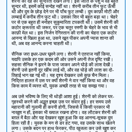
शेरनी की देह की सुन्दरता देखने लगा। इस जाति के पशु में वह बहुत
सुन्दर थी, इसमें कोई सन्देह नहीं था। शेरनी करीब तीन फुट ऊँची
थी और दुम के छोड़ देने पर भी पाँच फुट लम्बी। दुम काफ़ी मोटी और
लम्बाई में करीब तीन फुट थी। उसका सिर भी बहुत बड़ा था। चेहरे
पर से एक बहुत ही मनोहर सुकुमारिता टपकती थी। उसमें शेरनी की
कठोर क्रूरता थी जरूर, पर एक चतुर रमणी के चेहरे के भाव से भी
काफ़ी मेल था। इस निर्जन रेगिस्तान की रानी का चेहरा एक कठोर
आनन्द से खिला हुआ था, उसने खून पीकर अपनी प्यास शान्त की
थी, अब वह आनन्द करना चाहती थी।
सैनिक जरा इधर-उधर घूमने लगा। शेरनी ने एतराज नहीं किया,
यद्यपि उसके हर एक कदम की ओर उसने अपनी तेज दृष्टि रखी।
सहसा सैनिक ने झरने के पास जाकर अपने घोड़े की लाश देखी।
शेरनी उसे इतनी दूर खींच लाई थी, और वह घोड़े की लाश का दो-
तिहाई भाग खा गई थी। यह दृश्य देखकर उसे कुछ चैन मिला।
निद्रित हालत में उस पर क्यों शेरनी ने वार नहीं किया था और वह
किस काम में व्यस्त थी, युवक अच्छी तरह से यह समझ गया।
अब उसे भविष्य के लिए भी थोड़ी आशा हुई। शेरनी को लेकर घर-
गृहस्थी करने की अद्भुत इच्छा उस पर सवार हुई। हर समय उसे
महारानी की गुलामी ही करनी होगी, जिससे वे किसी प्रकार भी
नाखुश न हों, इसका भी ख्याल रखना होगा। वह लौटकर शेरनी की
बग़ल में बैठा और यह देखकर खुश हुआ कि वह आनन्द-सूचक दुम
हिला रही है। युवक के मन से डर हट गया, वह उसके साथ खेलने
लगा। उसके बदन पर हाथ फेरकर, पीठ खुजला कर उसे खुश कर