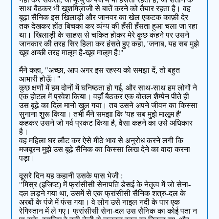
साथ बैठकर भी खुशमिज़ाजी से बातें करने को तैयार रहता है। वह
बूढ़ा सैनिक इस खिलाड़ी और जानवर का खेल एकटक काफ़ी देर
तक देखकर होंठ बिचका कर व्यंग्य की हँसी हँसता हुआ चला जा रहा
था। खिलाड़ी के साहस से चकित होकर मेरे कुछ कहने पर उसने
जानकार की तरह सिर हिला कर हंसते हुए कहा, 'जनाब, यह सब मुझे
खूब अच्छी तरह मालूम है-खूब मालूम है!"
मैंने कहा, "अच्छा, आप अगर इस रहस्य को समझा दें, तो बहुत
आभारी होऊँ।"
कुछ क्षणों में हम दोनों में घनिष्ठता हो गई, और साथ-साथ हम लोगों ने
एक होटल में प्रवेश किया। वहाँ बैठकर एक बोतल शैम्पेन पीते ही
उस बूढ़े का दिल मानो खुल गया। तब उसने अपने जीवन का किस्सा
सुनाना शुरू किया। तभी मैंने समझा कि 'यह सब मुझे मालूम है'
कहकर उसने जो गर्व प्रकट किया है, वैसा कहने का उसे अधिकार
है।
वह महिला घर लौट कर ऐसे मीठे भाव से अनुरोध करने लगी कि
मजबूरन मुझे उस बूढ़े सैनिक का किस्सा लिख देने का वादा करना
पड़ा।
दूसरे दिन यह कहानी उसके पास भेजी :
"मिस्र (इजिप्ट) में फ्रांसीसी सेनापति डेसई के नेतृत्व में जो सेना-
दल लड़ने गया था, उसमें से एक फ्रांसीसी सैनिक शत्रु-दल के
अरबों के पंजे में फंस गया। वे लोग उसे नाइल नदी के पार एक
रेगिस्तान में ले गए। फ्रांसीसी सेना-दल उस सैनिक का कोई पता न