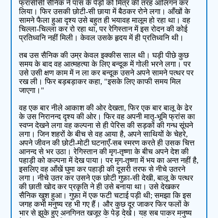
फ्रांसीसी सैनिक ने पास के पेड़ों को मित्र की तरह आलिंगन कर
लिया। फिर उसकी छोटी-सी छाया में बैठकर रोने लगा। आँखों के
सामने फैला हुआ दृश्य उसे बहुत ही भयावह मालूम हो रहा था। वह
चिल्ला-चिल्ला कर रो रहा था, पर रेगिस्तान में इस रोदन की कोई
प्रतिध्वनि नहीं मिली। केवल उसके हृदय में ही प्रतिध्वनि थी।
तब उस सैनिक की उम्र केवल इक्कीस साल थी। घड़ी पीछे कुछ
समय के बाद वह आत्महत्या के लिए बन्दूक में गोली भरने लगा। पर
उसे उसी क्षण काम में न ला कर बन्दूक उसने अपने सामने पत्थर पर
रख ली। फिर बड़बड़ाकर कहा, "इसके लिए काफी समय मिल
जाएगा।"
वह एक बार नीले आकाश की ओर देखता, फिर एक बार बालू के ढेर
के उस निरानन्द दृश्य की ओर। फिर वह अपनी मातृ-भूमि फ्रांस का
स्वप्न देखने लगा वह कल्पना से ही पेरिस की सड़कों की गन्ध सूंघने
लगा। जिन शहरों के बीच से वह आया है, अपने साथियों के चेहरे,
अपने जीवन की छोटी-मोटी घटनाएँ-सब स्मरण करते ही उसक चित्त
आनन्द से भर उठा। रेगिस्तान की मृग-तृष्णा के बीच अपने देश की
पहाड़ी को कल्पना में देख पाया। पर मृग-तृष्णा में भय का अन्त नहीं है,
इसलिए वह आँखें घुमा कर पहाड़ी की दूसरी तरफ से नीचे उतरने
लगा। नीचे उतर कर उसने एक छोटी गुफ़ा-सी देखी, बालू के पत्थर
की छाती खोद कर प्रकृति ने ही उसे बनाया था। उसे देखकर
सैनिक खुश हुआ। गुफ़ा में एक फटी चटाई पड़ी थी; समझा कि इस
जगह कभी मनुष्य रह भी गए हैं। और कुछ दूर जाकर फिर फलों के
भार से झुके हुए अनगिनत खजूर के पेड़ देखे। यह सब पाकर मनुष्य