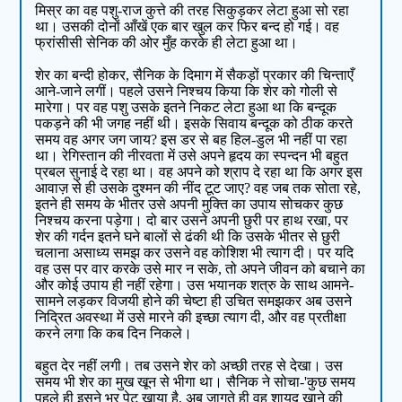
मिस्र का वह पशु-राज कुत्ते की तरह सिकुड़कर लेटा हुआ सो रहा
था। उसकी दोनों आँखें एक बार खुल कर फिर बन्द हो गई। वह
फ्रांसीसी सेनिक की ओर मुँह करके ही लेटा हुआ था।
शेर का बन्दी होकर, सैनिक के दिमाग में सैकड़ों प्रकार की चिन्ताएँ
आने-जाने लगीं। पहले उसने निश्चय किया कि शेर को गोली से
मारेगा। पर वह पशु उसके इतने निकट लेटा हुआ था कि बन्दूक
पकड़ने की भी जगह नहीं थी। इसके सिवाय बन्दूक को ठीक करते
समय वह अगर जग जाय? इस डर से बह हिल-डुल भी नहीं पा रहा
था। रेगिस्तान की नीरवता में उसे अपने हृदय का स्पन्दन भी बहुत
प्रबल सुनाई दे रहा था। वह अपने को श्राप दे रहा था कि अगर इस
आवाज़ से ही उसके दुश्मन की नींद टूट जाए? वह जब तक सोता रहे,
इतने ही समय के भीतर उसे अपनी मुक्ति का उपाय सोचकर कुछ
निश्चय करना पड़ेगा। दो बार उसने अपनी छुरी पर हाथ रखा, पर
शेर की गर्दन इतने घने बालों से ढंकी थी कि उसके भीतर से छुरी
चलाना असाध्य समझ कर उसने वह कोशिश भी त्याग दी। पर यदि
वह उस पर वार करके उसे मार न सके, तो अपने जीवन को बचाने का
और कोई उपाय ही नहीं रहेगा। उस भयानक शत्रु के साथ आमने-
सामने लड़कर विजयी होने की चेष्टा ही उचित समझकर अब उसने
निद्रित अवस्था में उसे मारने की इच्छा त्याग दी, और वह प्रतीक्षा
करने लगा कि कब दिन निकले।
बहुत देर नहीं लगी। तब उसने शेर को अच्छी तरह से देखा। उस
समय भी शेर का मुख खून से भीगा था। सैनिक ने सोचा-'कुछ समय
पहले ही इसने भर पेट खाया है, अब जागते ही वह शायद खाने की