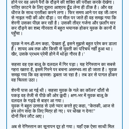
होने पर वह अपने पैरों के दौड़ने की शक्ति की परीक्षा करके देखेगा।
रात्रि काटने के लिए दूसरा आश्रय ढूँढ लेना ही ठीक है। और वह
धीरज के साथ प्रतीक्षा करने लगा। फिर समय आने पर वह जी-जान
से नाइल नदी की ओर दौड़ा। पर मील पर जाते ही वह समझ गया कि
शेरनी उसका पीछा कर रही है। उसकी तीव्र गर्जना और छलाँग मार
कर दौड़ने का शब्द नीरवता में बहुत भयानक होकर युवक के कानों में
पहुँचा।
युवक ने मन-ही-मन कहा, 'देखता हूँ, इसने मुझसे बहुत प्रेम कर डाला
है। शायद अब तक और किसी से युवती का परिचय नहीं हुआ था।
खैर, उसके प्रथम प्रेमी होने में थोड़ा गौरव है।'
सहसा वह एक बालू के दलदल में गिर पड़ा। यह रेगिस्तान का सबसे
गहरा खतरा है, इसमें गिरने पर बचना असम्भव-सा हो जाता है। युवक
समझ गया कि वह क्रमशः डूबता जा रहा है। तब डर से पागल होकर
वह चिल्ला उठा।
शेरनी पास आ गई थी। सहसा युवक के गले का कॉलर' दाँतों से
पकड़ वह तेजी से पीछे की ओर कूदी। क्षण-भर में युवक बालू के
दलदल के गड्ढे से बाहर आ गया।
युवक ने बहुत उत्साह से उसे प्यार करते हुए कहा, “केतकी, आज से
हम लोग सदा के लिए मित्र हो गए। पर धोखा न देना!"
दोनों फिर लौट आए।
अब से रेगिस्तान का सूनापन दूर हो गया। यहाँ एक ऐसा साथी मिल