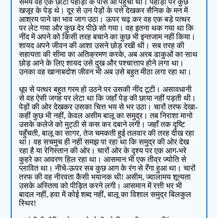
समय वह एक छोटी पहाड़ी के पास आ पहुँचा था। पहाड़ी पर कुछ
खजूर के पेड़ थे। दूर से उन पेड़ों के पत्ते देखकर सैनिक के मन में
आश्रय पाने का भाव जाग उठा। ऊपर चढ़ कर वह एक बड़े पत्थर
पर लेट गया और कुछ देर पीछे सो गया। वह इतना थक गया था कि
नींद में अपने को किसी तरह बचाने का कुछ भी इन्तजाम नहीं किया।
शायद अपने जीवन की आशा उसने छोड़ रखी थी। सब तरह की
सहायता की सीमा का अतिक्रमण करके, अब अरब डाकुओं का साथ
छोड़ आने के लिए शायद उसे दुख और पश्चात्ताप होने लगा था।
उनका वह खानाबदोश जीवन भी अब उसे बहुत मीठा लगा रहा था।
धूप से पत्थर बहुत गरम हो उठने पर उसकी नींद टूटी। असावधानी
से वह ऐसी जगह पर लेटा था कि जहाँ पेड़ की छाया नहीं पड़ती थी।
पेड़ों की ओर देखकर उसका चित्त भय से भर उठा। चारों तरफ देखा-
कहीं कुछ भी नहीं, केवल असीम बालू का समुद्र। तब निराशा मानो
उसके कलेजे को मुट्ठी से कस कर दबाने लगी। जहाँ तक दृष्टि
पहुँचती, बालू का सागर, तेज चमकती हुई तलवार की तरह दीख रहा
था। वह सचमुच ही नहीं समझ पा रहा था कि समुद्र की ओर देख
रहा है या रेगिस्तान की ओर। चारों ओर के दृश्य पर एक आग-भरे
कुहरे का आवरण हिल रहा था। आसमान भी एक तीव्र ज्योति से
प्लावित था। नीचे-ऊपर सब कुछ आग के रंग से रँगा हुआ था। चारों
तरफ की वह नीरवता कैसी भयानक थी! असीम, ज्वालामय शून्यता
उसके अस्तित्व को पीड़ित करने लगी। आसमान में रत्ती भर भी
बादल नहीं, हवा में कोई शब्द नहीं, बालू का विशाल समुद्र बिलकुल
स्थिर!