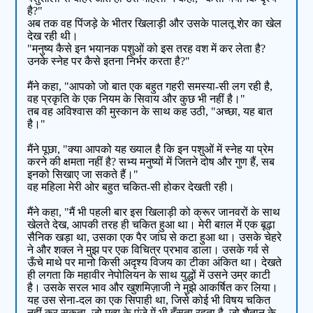
है?"
अब तक वह पिंजड़े के भीतर खिलाड़ी और उसके पालतू शेर का खेल
देख रही थी।
"मनुष्य कैसे इन भयानक पशुओं को इस तरह वश में कर लेता है?
उनके स्नेह पर कैसे इतना निर्भर करता है?"
मैंने कहा, "आपको जो बात एक बहुत गहरी समस्या-सी लग रही है,
वह प्रकृति के एक नियम के सिवाय और कुछ भी नहीं है।"
तब वह अविश्वास की मुस्कान के साथ कह उठी, "अच्छा, यह बात
है।"
मैंने पूछा, "क्या आपको यह ख्याल है कि इन पशुओं में स्नेह या प्रेम
करने की क्षमता नहीं है? सभ्य मनुष्यों में जितने दोष और गुण हैं, सब
इनको सिखाए जा सकते हैं।"
वह महिला मेरी ओर बहुत चकित-सी होकर देखती रही।
मैंने कहा, "मैं भी पहली बार इस खिलाड़ी को क्रूर जानवरों के साथ
खेलते देख, आपकी तरह ही चकित हुआ था। मेरी बग़ल में एक बूढ़ा
सैनिक खड़ा था, उसका एक पैर जांघ से कटा हुआ था। उसके चेहरे
ने और शक्ल ने मुझ पर एक विचित्र प्रभाव डाला। उसके गर्व से
ऊँचे माथे पर मानो किसी अदृश्य विजय का टीका अंकित था। देखते
ही लगता कि महावीर नेपोलियन के साथ युद्धों में उसने उम्र काटी
है। उसके सरल भाव और खुशमिज़ाजी ने मुझे आकर्षित कर लिया।
यह उस सेना-दल का एक सिपाही था, जिसे कोई भी विषय चकित
नहीं कर सकता, जो मृत्यु के पंजे में भी हँसता रहता है, जो शैतान के