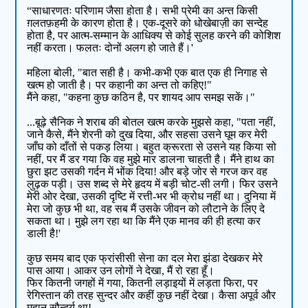
“साधारणतः परिणाम जैसा होता है। सभी प्रेमी का अन्त किसी
ग़लतफ़हमी के कारण होता है। एक-दूसरे को धोखेबाज़ी का सन्देह
होता है, पर आत्म-सम्मान के आधिक्य से कोई सुलह करने की कोशिश
नहीं करता। फलतः दोनों अलग हो जाते हैं।'
महिला बोली, "बात सही है। कभी-कभी एक बात एक ही निगाह से
खत्म हो जाती है। पर कहानी का अन्त तो कहिए!"
मैंने कहा, "कहना कुछ कठिन है, पर शायद आप समझ सकें।"
...बूढ़े सैनिक ने शराब की बोतल खत्म करके मुझसे कहा, "पता नहीं,
जाने कैसे, मैंने शेरनी को दुख दिया, और सहसा उसने घूम कर मेरी
जाँघ को दाँतों से पकड़ लिया। बहुत क्रूरता से उसने यह किया सो
नहीं, पर मैं डर गया कि वह मुझे मार डालना चाहती है। मैंने हाथ का
छुरा झट उसकी गर्दन में भोंक दिया! और बड़े जोर से गरज कर वह
लुढ़क पड़ी। उस शब्द से मेरे हृदय में बड़ी चोट-सी लगी। फिर उसने
मेरी ओर देखा, उसकी दृष्टि में रत्ती-भर भी क्रोध नहीं था। दुनिया में
मेरा जो कुछ भी था, वह सब मैं उसके जीवन को लौटाने के लिए दे
सकता था। मुझे लग रहा था कि मैंने एक मानव की ही हत्या कर
डाली है!'
कुछ समय बाद एक फ्रांसीसी सेना का दल मेरा झंडा देखकर मेरे
पास आया। आकर उन लोगों ने देखा, मैं रो रहा हूँ।
फिर कितनी जगहों में गया, कितनी लड़ाइयों में लड़ता फिरा, पर
रेगिस्तान की तरह सुन्दर और कहीं कुछ नहीं देखा। कैसा अपूर्व और
महान सौन्दर्य था!