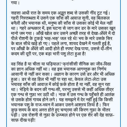
गया।
सहसा आधी रात के समय एक अद्भुत शब्द से उसकी नींद टूट गई।
गहरी निस्तब्धता में उसने एक साँस की आवाज़ सुनी, वह बिलकल
बनैली और भयानक थी, मनुष्य की साँस से उसका कोई भी मेल नहीं
था। गहरे अन्धकार में, इस घटना से जाग कर डर के मारे उसका खून
मानो जम गया। आँखें खोल कर उसने अच्छी तरह से देखा-अँधेरे में दो
पीले रोशनी के टुकड़े 'भक्-भक्' जल रहे थे! भय के मारे उसके सिर
के बाल सीधे खड़े हो गए। पहले लगा, शायद देखने में गलती हुई है,
पर आँखों के अँधेरे की आदी होते ही स्पष्ट देख पाया, उससे दो-तीन
कदम की दूरी पर, एक बड़ा भारी पशु लेटा हुआ है!
वह सिंह है या चीता या घड़ियाल? फ्रांसीसी सैनिक का जीव-विद्या
का ज्ञान अधिक नहीं था। वह इस भयानक आगन्तुक का निर्णय
आसानी से नहीं कर सका। अज्ञान के कारण उसे डर और भी अधिक
हुआ। डर से वह हिल भी नहीं पा रहा था, केवल लेटा-लेटा उस
भयावह साँस की आवाज़ में कोई फ़र्क होता है या नहीं, वह सुन रहा
था। भेड़िये के बदन की गन्ध-सी, परन्तु उससे भी कहीं अधिक तीव्र
एक गन्ध से गुफ़ा भर उठी थी। नाक में उस गन्ध के पहुँचते ही आतंक
से उसके होश गायब होने लगे। यह समझने में देर नहीं हुई कि किसी
भयानक पशु के राज-भवन में आकर उसने आश्रय लिया है। फिर
कुछ समय के बाद अस्त होते हुए चन्द्रमा की किरण गुफ़ा के भीतर
पड़ी। उस रोशनी से गुफ़ा के उज्ज्वल होने पर एक शेर की देह साफ़-
साफ़ दीख पड़ी!