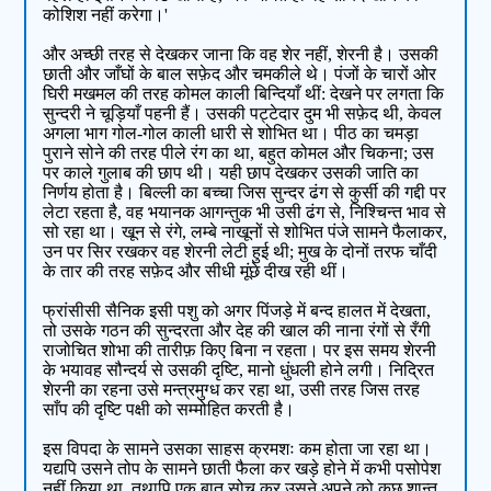
कोशिश नहीं करेगा।'
और अच्छी तरह से देखकर जाना कि वह शेर नहीं, शेरनी है। उसकी
छाती और जाँघों के बाल सफ़ेद और चमकीले थे। पंजों के चारों ओर
घिरी मखमल की तरह कोमल काली बिन्दियाँ थीं: देखने पर लगता कि
सुन्दरी ने चूड़ियाँ पहनी हैं। उसकी पट्टेदार दुम भी सफ़ेद थी, केवल
अगला भाग गोल-गोल काली धारी से शोभित था। पीठ का चमड़ा
पुराने सोने की तरह पीले रंग का था, बहुत कोमल और चिकना; उस
पर काले गुलाब की छाप थी। यही छाप देखकर उसकी जाति का
निर्णय होता है। बिल्ली का बच्चा जिस सुन्दर ढंग से कुर्सी की गद्दी पर
लेटा रहता है, वह भयानक आगन्तुक भी उसी ढंग से, निश्चिन्त भाव से
सो रहा था। खून से रंगे, लम्बे नाखूनों से शोभित पंजे सामने फैलाकर,
उन पर सिर रखकर वह शेरनी लेटी हुई थी; मुख के दोनों तरफ चाँदी
के तार की तरह सफ़ेद और सीधी मूंछे दीख रही थीं।
फ्रांसीसी सैनिक इसी पशु को अगर पिंजड़े में बन्द हालत में देखता,
तो उसके गठन की सुन्दरता और देह की खाल की नाना रंगों से रँगी
राजोचित शोभा की तारीफ़ किए बिना न रहता। पर इस समय शेरनी
के भयावह सौन्दर्य से उसकी दृष्टि, मानो धुंधली होने लगी। निद्रित
शेरनी का रहना उसे मन्त्रमुग्ध कर रहा था, उसी तरह जिस तरह
साँप की दृष्टि पक्षी को सम्मोहित करती है।
इस विपदा के सामने उसका साहस क्रमशः कम होता जा रहा था।
यद्यपि उसने तोप के सामने छाती फैला कर खड़े होने में कभी पसोपेश
नहीं किया था, तथापि एक बात सोच कर उसने अपने को कुछ शान्त