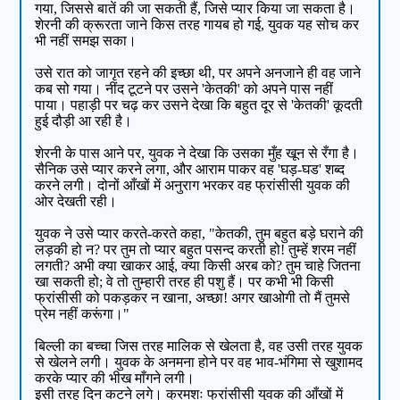
गया, जिससे बातें की जा सकती हैं, जिसे प्यार किया जा सकता है।
शेरनी की क्रूरता जाने किस तरह गायब हो गई, युवक यह सोच कर
भी नहीं समझ सका।
उसे रात को जागृत रहने की इच्छा थी, पर अपने अनजाने ही वह जाने
कब सो गया। नींद टूटने पर उसने 'केतकी' को अपने पास नहीं
पाया। पहाड़ी पर चढ़ कर उसने देखा कि बहुत दूर से 'केतकी' कूदती
हुई दौड़ी आ रही है।
शेरनी के पास आने पर, युवक ने देखा कि उसका मुँह खून से रँगा है।
सैनिक उसे प्यार करने लगा, और आराम पाकर वह 'घड़-घड' शब्द
करने लगी। दोनों आँखों में अनुराग भरकर वह फ्रांसीसी युवक की
ओर देखती रही।
युवक ने उसे प्यार करते-करते कहा, "केतकी, तुम बहुत बड़े घराने की
लड़की हो न? पर तुम तो प्यार बहुत पसन्द करती हो! तुम्हें शरम नहीं
लगती? अभी क्या खाकर आई, क्या किसी अरब को? तुम चाहे जितना
खा सकती हो; वे तो तुम्हारी तरह ही पशु हैं। पर कभी भी किसी
फ्रांसीसी को पकड़कर न खाना, अच्छा! अगर खाओगी तो मैं तुमसे
प्रेम नहीं करूंगा।"
बिल्ली का बच्चा जिस तरह मालिक से खेलता है, वह उसी तरह युवक
से खेलने लगी। युवक के अनमना होने पर वह भाव-भंगिमा से खुशामद
करके प्यार की भीख माँगने लगी।
इसी तरह दिन कटने लगे। क्रमशः फ्रांसीसी युवक की आँखों में