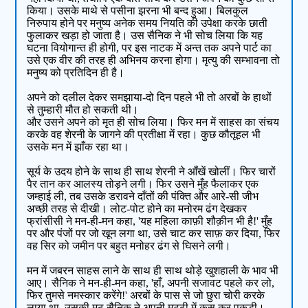
किया। उसके माथे से पसीना झरना भी बन्द हुआ। बिलकुल
निरुपाय होने पर मनुष्य अनेक समय नियति की उपेक्षा करके छाती
फुलाकर खड़ा हो जाता है। उस सैनिक ने भी सोच लिया कि यह
घटना वियोगान्त ही होगी, पर इस नाटक में अन्त तक अपने पार्ट का
उसे एक वीर की तरह ही अभिनय करना होगा। मृत्यु की सम्भावना तो
मनुष्य को प्रतिदिन ही है।
अपने को दलील देकर समझाया-दो दिन पहले भी तो अरबों के हाथों
से तुम्हारी मौत हो सकती थी।
और उसने अपने को मृत ही सोच लिया। फिर मन में साहस का संचय
करके वह शेरनी के जागने की प्रतीक्षा में रहा। कुछ कौतूहल भी
उसके मन में झाँक रहा था।
सूर्य के उदय होने के साथ ही साथ शेरनी ने आँखें खोलीं। फिर चारों
पैर तान कर आलस्य तोड़ने लगी। फिर उसने मुँह फैलाकर एक
जम्हाई ली, तब उसके डरावने दाँतों की पंक्ति और आरे-सी जीभ
अच्छी तरह से दीखी। लोट-पोट होने का मनोरम ढंग देखकर
फ्रांसीसी ने मन-ही-मन कहा, 'यह महिला काफ़ी शौक़ीन भी है!' मुँह
पर और पंजों पर जो खून लगा था, उसे चाट कर साफ़ कर दिया, फिर
वह सिर को जमीन पर बहुत मनोहर ढंग से घिसने लगी।
मन में जबरन साहस लाने के साथ ही साथ थोड़े खुशहाली के भाव भी
आए। सैनिक ने मन-ही-मन कहा, 'हाँ, अपनी सजावट पहले कर लो,
फिर तुमसे नमस्कार करेंगे!' अरबों के पास से जो छुरा चोरी करके
लाया था, उसकी मूठ सैनिक ने अपनी मुट्ठी में कस कर पकड़ी।