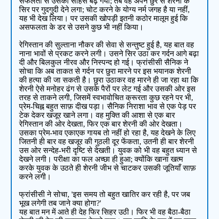
सफलता से उसका साहस बढ़ गया; तब वह अपने छुरे से शेरनी के
सिर पर गुदगुदी देने लगा; चोट करने के योग्य नर्म जगह है या नहीं,
यह भी देख लिया। पर उसकी खोपड़ी इतनी कठोर मालूम हुई कि
असफलता के डर से उसने कुछ भी नहीं किया।
रेगिस्तान की सुल्ताना नौकर की सेवा से सन्तुष्ट हुई है, यह बात वह
नाना भावों से प्रकट करने लगी। उसने सिर उठा कर गर्दन आगे बढ़ा
दी और बिलकुल नीरव और निस्पन्द हो गई। फ्रांसीसी सैनिक ने
सोचा कि अब ताकत से गर्दन पर छुरा मारने पर इस भयानक शेरनी
की हत्या की जा सकती है। छुरा उठाकर वह मारने ही जा रहा था कि
शेरनी ऐसे मनोहर ढंग से उसके पैरों पर लेट गई और उसकी ओर इस
तरह से ताकने लगी, जिसमें स्वभावोचित क्रूरता कुछ रहने पर भी,
प्रेम-चिह्न बहुत साफ़ दीख पड़ा। सैनिक निराशा भाव से एक पेड़ पर
टेक देकर खजूर खाने लगा। वह मुक्ति की आशा से एक बार
रेगिस्तान की ओर देखता, फिर एक बार शेरनी की ओर देखता।
उसका प्रेम-भाव एकाएक गायब तो नहीं हो रहा है, यह देखने के लिए
जितनी ही बार वह खजूर की गुठली दूर फेंकता, उतनी ही बार शेरनी
उस ओर सन्देह-भरी दृष्टि से देखती। युवक को भी वह बहुत ध्यान से
देखने लगी। परीक्षा का फल अच्छा ही हुआ; क्योंकि खाना खत्म
करके युवक के उठते ही शेरनी जीभ से चाटकर उसकी जूतियाँ साफ़
करने लगी।
फ्रांसीसी ने सोचा, 'इस समय तो बहुत खातिर कर रही है, पर जब
भूख लगेगी तब जाने क्या होगा?'
यह बात मन में आते ही देह फिर सिहर उठी। फिर भी वह बैठा-बैठा