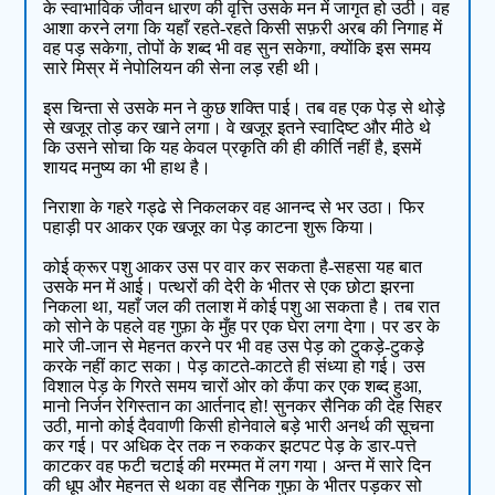
के स्वाभाविक जीवन धारण की वृत्ति उसके मन में जागृत हो उठी। वह
आशा करने लगा कि यहाँ रहते-रहते किसी सफ़री अरब की निगाह में
वह पड़ सकेगा, तोपों के शब्द भी वह सुन सकेगा, क्योंकि इस समय
सारे मिस्र में नेपोलियन की सेना लड़ रही थी।
इस चिन्ता से उसके मन ने कुछ शक्ति पाई। तब वह एक पेड़ से थोड़े
से खजूर तोड़ कर खाने लगा। वे खजूर इतने स्वादिष्ट और मीठे थे
कि उसने सोचा कि यह केवल प्रकृति की ही कीर्ति नहीं है, इसमें
शायद मनुष्य का भी हाथ है।
निराशा के गहरे गड्ढे से निकलकर वह आनन्द से भर उठा। फिर
पहाड़ी पर आकर एक खजूर का पेड़ काटना शुरू किया।
कोई क्रूर पशु आकर उस पर वार कर सकता है-सहसा यह बात
उसके मन में आई। पत्थरों की देरी के भीतर से एक छोटा झरना
निकला था, यहाँ जल की तलाश में कोई पशु आ सकता है। तब रात
को सोने के पहले वह गुफ़ा के मुँह पर एक घेरा लगा देगा। पर डर के
मारे जी-जान से मेहनत करने पर भी वह उस पेड़ को टुकड़े-टुकड़े
करके नहीं काट सका। पेड़ काटते-काटते ही संध्या हो गई। उस
विशाल पेड़ के गिरते समय चारों ओर को कँपा कर एक शब्द हुआ,
मानो निर्जन रेगिस्तान का आर्तनाद हो! सुनकर सैनिक की देह सिहर
उठी, मानो कोई दैववाणी किसी होनेवाले बड़े भारी अनर्थ की सूचना
कर गई। पर अधिक देर तक न रुककर झटपट पेड़ के डार-पत्ते
काटकर वह फटी चटाई की मरम्मत में लग गया। अन्त में सारे दिन
की धूप और मेहनत से थका वह सैनिक गुफ़ा के भीतर पड़कर सो