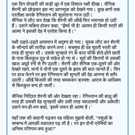
एक दिन दोपहरी की कड़ी धूप में एक विशाल पक्षी दीखा। सैनिक
शेरनी को छोड़कर इस नए आगन्तुक को देखने गया। कुछ क्षणों तक
प्रतीक्षा करके रेगिस्तान की सुलताना गरज उठी।
सैनिक ने लौट कर देखा कि शेरनी की आँखें फिर भयानक हो उठी
हैं। उसने चकित होकर कहा, "ईर्ष्या भी है! अवश्य ही किसी स्त्री की
आत्मा ने इसकी देह में प्रवेश किया है।"
पक्षी उड़ते-उड़ते आसमान में अदृश्य हो गया। युवक लौट कर शेरनी
के सौन्दर्य की तारीफ़ करने लगा। सचमुच ही वह युवती स्त्री की
तरह ही सुन्दर थी। उसके सुनहले रंग के बाल फीके होते-होते छाती
के पास बिलकुल दूध से सफ़ेद हो गए थे। सूर्य की किरणों से उसकी
खाल अपूर्व रंगों से रँग उठती। शेरनी और सैनिक एक-दूसरे की ओर
देखते रहते, मानो वे दोनों एक दूसरे के हृदय की बात जानते हैं। सिर
पर हाथ फेरने पर इस रेगिस्तान की सुन्दरी की देह आनन्द से काँप
उठती। आँखें बिजली की तरह चमककर क्रमशः आराम के आधिक्य
से बिलकुल बन्द हो जातीं।
सैनिक निद्रित शेरनी की ओर देखता रहा। रेगिस्तान की बालू की
तरह ही उसकी देह सुनहली और उसी तरह ज्वालामयी और अकेली!
उसने मन-ही-मन कहा, 'इसमें जरूर ही आत्मा है।'
यहाँ तक की कहानी पढ़कर वह महिला मुझसे बोली, “पशुओं के
सम्बन्ध में आपकी वकालत पढ़ ली है। पर इन दोनों प्रेमियों का
अन्तिम परिणाम क्या हुआ?"