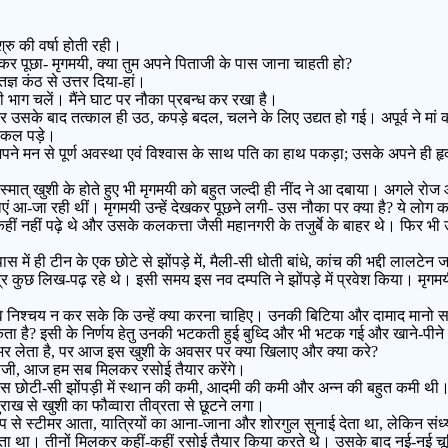
्रु की वर्षा होती रही।
जाकर पूछा- मृगमयी, क्या तुम अपने पिताजी के पास जाना चाहती हो?
ज्ञ कंठ से उत्तर दिया-हां।
री भाग चलें। मैंने घाट पर नौका प्रबन्ध कर रखा है।
खा और उसके बाद तत्काल ही उठ, कपड़े बदल, चलने के लिए उद्यत हो गई। अपूर्व ने म
िकल पड़े।
ने मन से पूर्ण अवस्था एवं विश्वास के साथ पति का हाथ पकड़ा; उसके अपने ही हृदय का
स्मात् खुशी के होते हुए भी मृगमयी को बहुत जल्दी ही नींद ने आ दबाया। अगले र
-जा रही थीं। मृगमयी उन्हें देखकर पूछने लगी- उस नौका पर क्या है? ये लोग कहां
 कहीं नहीं पढ़े थे और उसके कलकत्ता जैसी महानगरी के तजुर्बे के बाहर थे। फिर भी 
में ही टीन के एक छोटे से झोंपड़े में, मैली-सी धोती बांधे, कांच की भद्दी लालटेन
्र कुछ लिख-पढ़ रहे थे। इसी समय इस नव दम्पति ने झोंपड़े में प्रवेश किया। मृगम
।
े निश्चय न कर सके कि उन्हें क्या करना चाहिए। उनकी बिटिया और दामाद मानो साम्
ता है? इसी के निर्णय हेतु उनकी भटकती हुई बुध्दि और भी भटक गई और खाने-पीने 
भर लेता है, पर आज इस खुशी के अवसर पर क्या खिलाए और क्या करे?
ताजी, आज हम सब मिलकर रसोई तैयार करेंगे।
उस छोटी-सी झोंपड़ी में स्थान की कमी, आदमी की कमी और अन्न की बहुत कमी थी। ले
म सुराख से खुशी का फौव्वारा तीव्रता से छूटने लगा।
प से स्टीमर आता, यात्रियों का आना-जाना और शोरगुल सुनाई देता था, लेकिन संध
ा था। तीनों मिलकर कहीं-कहीं रसोई तैयार किया करते थे। उसके बाद नई-नई चूड़ि