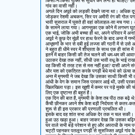
किसी-न-किसी युक्ति से सुधार कर लेना ही चाहिए? उस न
गांव का वासी नहीं।
अगले दिन अपूर्व को लड़की देखने जाना था। अधिक दूर
जोड़कर रेशमी अचकन, सिर पर अमीरी रंग की गोल पगड़ी 
भावी सुसराल में घुसते ही वहां कोलाहल-सा मच गया। अ
के सामने लाया गया। आगन्तुका एक कोने में लगभग घुट
एक भाई, जोकि अभी बच्चा ही था, अपने परिवार में अना
अपूर्व ने कुछ देर मूंछों पर हाथ फेरने के बाद अन्त में ग
आभूषणों के भार से दबी हुई लज्जा की गठरी में से उसे अ
ने बहुत ही धीमे स्वर में शीघ्रता के साथ एक ही सां
इतने में बाहर किसी की तेज चलने की धम-धम की आवाज
उठाकर देखा तक नहीं, सीधी उस भावी वधू के भाई रा
वह किसी भी तरह टस से मस नहीं हुआ? दासी अपने संय
और यश को एकत्रित करके पगड़ी बंधे माथे को ऊंचा 
अन्त में मृगमयी ने जब देखा कि उसका साथी किसी भी
आंधी के वेग के समान जिस प्रकार आई थी, उसी प्र
खिलखिला पड़ा। इस खुशी में कमर पर पड़े मुक्के क
लिए एक दृष्टान्त ही बहुत है।
एक दिन की बात है, मृगमयी के केश तब पीठ तक बढ़े 
कैंची छीनकर अपने शेष केश बड़ी निर्दयता से कतर-कतरकर उ
शुरू से ही इस प्रकार की प्रणाली प्रचलित थी।
इसके बाद वह शांत सभा अधिक देर तक न चल सकी। गठर
हुआ उठ खड़ा हुआ। बाहर जाकर देखा कि उसका बढ़िया न
घर वाले सभी बड़े परेशान से हुए और अपराधी के नाम प
चट्टी पहनकर पतलून पगड़ी से सुसज्जित अपूर्व गांव