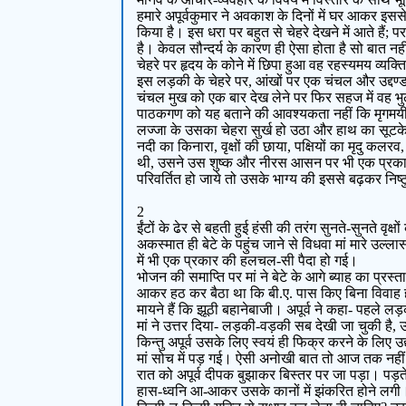
हमारे अपूर्वकुमार ने अवकाश के दिनों में घर आकर इस
किया है। इस धरा पर बहुत से चेहरे देखने में आते ह
है। केवल सौन्दर्य के कारण ही ऐसा होता है सो बात नह
चेहरे पर हृदय के कोने में छिपा हुआ वह रहस्यमय व्यक
इस लड़की के चेहरे पर, आंखों पर एक चंचल और उद्दण्ड
चंचल मुख को एक बार देख लेने पर फिर सहज में वह भु
पाठकगण को यह बताने की आवश्यकता नहीं कि मृगमयी की 
लज्जा के उसका चेहरा सुर्ख हो उठा और हाथ का सूट
नदी का किनारा, वृक्षों की छाया, पक्षियों का मृदु क
थी, उसने उस शुष्क और नीरस आसन पर भी एक प्रकार का 
परिवर्तित हो जाये तो उसके भाग्य की इससे बढ़कर निष
2
ईंटों के ढेर से बहती हुई हंसी की तरंग सुनते-सुनते वृक
अकस्मात ही बेटे के पहुंच जाने से विधवा मां मारे उ
में भी एक प्रकार की हलचल-सी पैदा हो गई।
भोजन की समाप्ति पर मां ने बेटे के आगे ब्याह का प्रस
आकर हठ कर बैठा था कि बी.ए. पास किए बिना विवाह ह
मायने हैं कि झूठी बहानेबाजी। अपूर्व ने कहा- पहले लड
मां ने उत्तर दिया- लड़की-वड़की सब देखी जा चुकी है
किन्तु अपूर्व उसके लिए स्वयं ही फिक्र करने के लिए 
मां सोच में पड़ गई। ऐसी अनोखी बात तो आज तक नही
रात को अपूर्व दीपक बुझाकर बिस्तर पर जा पड़ा। पड़त
हास-ध्वनि आ-आकर उसके कानों में झंकरित होने लग