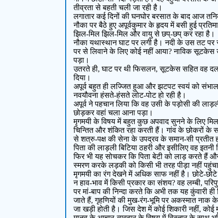
तीव्रता से बहती चली जा रही है।
लगातार कई दिनों की घनघोर बरसात के बाद आज तनिक मेघ
नौका पर बैठे हुए अपूर्वकुमार के हृदय में बसी हुई प
झिल-मिल झिल-मिल और वायु से छप्-छप् कर रहा है।
नौका यथास्थान घाट पर लगी है। नदी के उस तट पर से वृ
पर से लिवाने के लिए कोई नहीं आया? नाविक सूटकेस उ
पड़ा।
उतरते ही, घाट पर थी फिसलन, सूटकेस सहित वह दल-दल म
दिया।
अपूर्व बहुत ही लज्जित हुआ और झटपट स्वयं को संभाल 
नवयौवना हंसते-हंसते लोट-पोट हो रही है।
अपूर्व ने पहचान लिया कि वह उसी के पड़ोसी की लाड़ली
छोड़कर वहां चला आना पड़ा।
मृगमयी के विषय में बहुत कुछ अपवाद सुनने के लिए मिलत
चिन्तित और शंकित रहा करती हैं। गांव के छोकरों के 
से शत्रु-पक्ष की सेना के उपद्रव के समान-सी प्रतीत 
पिता की लाड़ली बिटिया ठहरी और इसीलिए वह इतनी निर
फिर भी यह सोचकर कि पिता बेटी को लाड़ करते हैं और ज
स्मरण करके लड़की को किसी भी तरह पीड़ा नहीं पहुं
मृगमयी का रंग देखने में अधिक साफ नहीं है। छोटे-छोट
न हाव-भाव में किसी प्रकार का संशय? वह लम्बी, परि
पर मां-बाप की निन्दा करते कि अभी तक यह कुंवारी ह
जाते हैं, गृहणियों की मुख-रंग-भूमि पर अकस्मात नाक के
जा खड़ी होती है। जिस देश में कोई शिकारी नहीं, को
मानव के आचार-व्यवहार के विषय में विस्तार के साथ भ