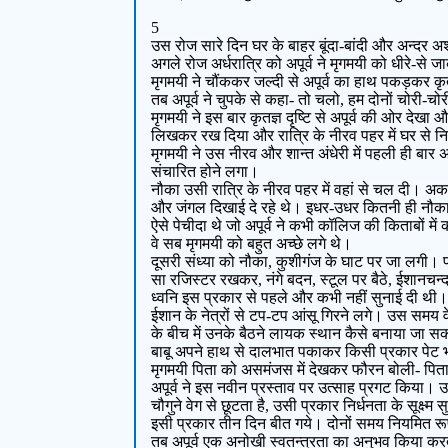
5
उस रोज सारे दिन घर के बाहर बूंदा-बांदी और अन्दर अश
अगले रोज अर्धरात्रि को अपूर्व ने मृगमयी को धीरे-से 
मृगमयी ने चौंककर जल्दी से अपूर्व का हाथ पकड़कर कृत
तब अपूर्व ने चुपके से कहा- तो चलो, हम दोनों चोरी-चो
मृगमयी ने इस बार कृतज्ञ दृष्टि से अपूर्व की ओर दे
लिखकर रख दिया और रात्रि के नीरव पहर में घर से न
मृगमयी ने उस नीरव और शान्त अंधेरी में पहली ही बार अप
संचारित होने लगा।
नौका उसी रात्रि के नीरव पहर में वहां से चल दी। अक
और जंगल दिखाई दे रहे थे। इधर-उधर कितनी ही नौकाएं आ
ऐसे पेचीदा थे जो अपूर्व ने कभी कॉलिज की किताबों में
वे सब मृगमयी को बहुत अच्छे लगे थे।
दूसरी संध्या को नौका, कुशीगंज के घाट पर जा लगी। पास 
सा रजिस्टर रखकर, नंगे बदन, स्टूल पर बैठे, ईशानचन्द
ध्वनि इस प्रकार से पहले और कभी नहीं सुनाई दी थी
ईशान के नेत्रों से टप-टप आंसू गिरने लगे। उस समय व
के बीच में उनके बैठने लायक स्थान कैसे बनाया जा सक
बाबू अपने हाथ से दालभात पकाकर किसी प्रकार पेट 
मृगमयी पिता को असमंजस में देखकर फौरन बोली- पि
अपूर्व ने इस नवीन प्रस्ताव पर उत्साह प्रगट किया। 
चौगुने वेग से छूटता है, उसी प्रकार निर्धनता के सूक्ष्
इसी प्रकार तीन दिन बीत गये। दोनों समय नियमित रू
तब अपूर्व एक अनोखी स्वतन्त्रता का अनुभव किया करत