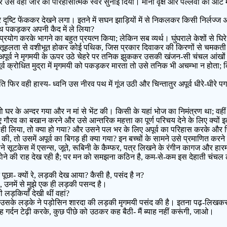
से वही जोर का परिहासात्मक स्वर सुनाई दिया। मानो वृक्ष और पल्लवों की ओट में 
ष्टि फेंककर देखने लगा। इतने में सघन झाड़ियों में से निकलकर किसी निर्लज्ज
 हाथ पकड़कर अपनी कैद में ले लिया?
्रयोग करके भागने का बहुत प्रयत्न किया; लेकिन सब व्यर्थ। घुंघराले केशों से घिरे ह
कौतूहलता से वशीभूत होकर कोई पथिक, जिस प्रकार दिवाकर की किरणों से चमकत
ूर्व ने मृगमयी के ऊपर उठे चेहरे पर तनिक झुककर उसकी खंजन-सी चंचल आंखों के
पूर्व क्रोधित मुद्रा में मृगमयी को पकड़कर मारता तो उसे तनिक भी अचम्भा न होत
भांति फिर वही हास्य- ध्वनि उस नीरव पथ में गूंज उठी और चिन्तातुर अपूर्व धीरे-ध
ो घर के अन्दर गया और न मां से भेंट की। किसी के यहां भोज का निमंत्रण था; व
ुए गौरव का बखान करने और उसे आन्तरिक महत्ता का पूर्ण परिचय देने के लिए क्य
झ ही लिया, तो क्या हो गया? और उसने पल भर के लिए अपूर्व का परिहास करके 
की, तो उसमें अपूर्व का बिगड़ ही क्या गया? इन बच्चों के सामने उसे प्रमाणित कर
 सूटकेस में एसन्स, जूते, रूबिनी के कैम्फर, पत्र लिखने के रंगीन कागज और हारम
त होने की राह देख रही है; पर मन को समझना कठिन है, कम-से-कम इस देहाती चंचल लड
 पूछा- क्यों रे, लड़की देख आया? कैसी है, पसंद है न?
ां, उनमें से मुझे एक ही लड़की पसन्द है।
ी लड़कियाँ देखी थीं वहां?
ुआ कि उसके लड़के ने पड़ोसिन शारदा की लड़की मृगमयी पसंद की है। इतना पढ़-लिख
्दन टेढ़ी करके, कुछ पीछे को उठकर कह बैठी- मैं ब्याह नहीं करूंगी, जाओ।