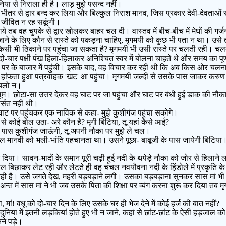
िया से निराला ही है। लाड़ मुझे पसन्द नहीं।
े भीतर से द्वार बन्द कर लिया और बिल्कुल निराश मानव, जिस प्रकार देवी-देवताओं
हां जीवित न रह सकूंगी।
े तब वह चुपके से द्वार खोलकर बाहर चल दी। वास्तव में बीच-बीच में मेघों की गर्ज
े के लिए कौन से रास्ते को पकड़ना चाहिए, मृगमयी को कुछ भी पता न था। उसे तो
े किसी भी ठिकाने पर पहुंचा जा सकता है? मृगमयी भी उसी रास्ते पर चलती रही। च
-चार पक्षी पंख हिला-हिलाकर अनिश्चित स्वर में बोलना चाहते थे और समय का पूर्
 पर के बाजार में पहुंची। इसके बाद, वह विचार कर रही थी कि अब किस ओर चलना च
काए हांफता हुआ पत्रवाहक 'खट' आ पहुंचा। मृगमयी जल्दी से उसके पास जाकर करुण स
े चलो न।
 मालूम। छोटा-सा उत्तर देकर वह घाट पर जा पहुंचा और घाट पर बंधी हुई डाक की 
र्सत नहीं थी।
घाट पर पहुंचकर एक नाविक से कहा- मुझे कुशीगंज पहुंचा सकोगे।
से कोई बोल उठा- अरे कौन है? मृगी बिटिया, तू यहां कैसे आई?
ी के पास कुशीगंज जाऊंगी, तू अपनी नौका पर मुझे ले चल।
ानवी को भली-भांति पहचानता था। उसने पूछा- बाबूजी के पास जायेगी बिटिया। बड़ी
र दिया। सावन-भादों के समान पूरी चढ़ी हुई नदी के थपेड़े नौका को जोर से हिलान
चल बिछाकर लेट रही और लेटते ही वह चंचल नवयौवना नदी के हिंडोले में प्रकृति के
रही है। उसे जगते देख, महरी बड़बड़ाने लगी। उसका बड़बड़ाना सुनकर सास मां भी
त में सास मां ने भी जब उसके पिता की शिक्षा पर व्यंग करना शुरू कर दिया तब म
 मां! वधू को दो-चार दिन के लिए उसके घर ही भेज देने में कोई हर्ज की बात नहीं?
ते! दुनिया में इतनी लड़कियां होते हुए भी न जाने, कहां से छांट-छांट के ऐसी हड़जाल
नने पड़े।