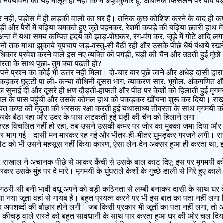
वयौवना को यह मालूम ही नहीं कि मैं अपूर्वकुमार हूं, अचानक फिसलन पर पांव पड़ ज
 नहीं, पड़ोस में ही लड़की वालों का घर है। तनिक कुछ कोशिश करने के बाद ही कप
और पैरों में बढ़िया चमकते हुए जूते पहनकर, रेशमी कपड़े की बढ़िया छतरी हाथ म
न्त में यथा समय कम्पित हृदय को झाड़-पोंछकर, रंग-वंग कर, जूड़े में गोटे आदि ल
नों तक माथा झुकाये चुपचाप जड़-वस्तु-सी बैठी रही और उसके पीछे धैर्य बंधाये
धिकार प्रवेश करने वाले इस नए व्यक्ति की पगड़ी, घड़ी की चैन और उठती हुई मूंछ
म्भीरता के साथ पूछा- तुम क्या पढ़ती हो?
पने प्रश्न का कोई भी उत्तर नहीं मिला। दो-चार बार पूछे जाने और अधेड़ दासी द्वार
स में कहकर छुट्टी पा ली- कन्या बोधिनी दूसरा भाग, व्याकरण सार, भूगोल, अंकगणि
 सुनाई दी और दूसरे ही क्षण दौड़ती-हांफती और पीठ पर केशों को हिलाती हुई मृ
खाल के पास पहुंची और उसके कोमल हाथ को पकड़कर खींचना शुरू कर दिया। राखाल
त कण्ठ की मृदुता की भरसक रक्षा करती हुई यथासाध्य तीव्रता के साथ मृगमयी क
करके बैठा रहा और उदर के पास लटकती हुई घड़ी की चैन को हिलाने लगा।
 तरह विचलित नहीं हो रहा, तब उसने उसकी कमर पर जोर का मुक्का जमा दिया और ल
कार भाग गई। दासी मन मारकर रह गई और भीतर-ही-भीतर घुमड़कर गरजने लगी। 
ी चोट को भी उसने महसूस नहीं किया कारण, ऐसा लेन-देन अक्सर हुआ ही करता था
थे; राखाल ने अचानक पीछे से आकर कैंची से उसके बाल काट दिए; इस पर मृगमयी 
सके मुंह पर दे मारे। मृगमयी के घुंघराले केशों के गुच्छे डाली से गिरे हुए काले अंग
ी-सी बनी भावी वधू अपने को बड़ी कठिनता से लम्बी बनाकर दासी के साथ घर के 
या जूता वहां से गायब है। बहुत प्रयत्न करने पर भी इस बात का पता नहीं लगा 
र अपशब्दों की बौछार होने लगी। जब किसी प्रकार भी जूतों का पता नहीं लगा, तो 
 के कीचड़ वाले रास्ते को बहुत सावधानी के साथ पार करता हुआ घर की ओर चल दि