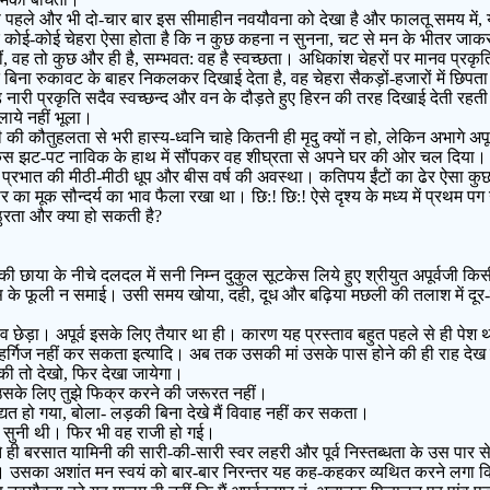
से पहले और भी दो-चार बार इस सीमाहीन नवयौवना को देखा है और फालतू समय में, य
ैं; पर कोई-कोई चेहरा ऐसा होता है कि न कुछ कहना न सुनना, चट से मन के भीतर ज
ीं, वह तो कुछ और ही है, सम्भवत: वह है स्वच्छता। अधिकांश चेहरों पर मानव प्रकृत
्ति बिना रुकावट के बाहर निकलकर दिखाई देता है, वह चेहरा सैकड़ों-हजारों में छिप
 नारी प्रकृति सदैव स्वच्छन्द और वन के दौड़ते हुए हिरन की तरह दिखाई देती रह
लाये नहीं भूला।
कौतुहलता से भरी हास्य-ध्वनि चाहे कितनी ही मृदु क्यों न हो, लेकिन अभागे अपू
केस झट-पट नाविक के हाथ में सौंपकर वह शीघ्रता से अपने घर की ओर चल दिया।
लरव, प्रभात की मीठी-मीठी धूप और बीस वर्ष की अवस्था। कतिपय ईंटों का ढेर ऐसा क
मूक सौन्दर्य का भाव फैला रखा था। छि:! छि:! ऐसे दृश्य के मध्य में प्रथम पग उठ
्ठुरता और क्या हो सकती है?
्षों की छाया के नीचे दलदल में सनी निम्न दुकुल सूटकेस लिये हुए श्रीयुत अपूर्वजी क
ल्लास के फूली न समाई। उसी समय खोया, दही, दूध और बढ़िया मछली की तलाश में दू
्ताव छेड़ा। अपूर्व इसके लिए तैयार था ही। कारण यह प्रस्ताव बहुत पहले से ही पेश
र्गिज नहीं कर सकता इत्यादि। अब तक उसकी मां उसके पास होने की ही राह देख 
़की तो देखो, फिर देखा जायेगा।
, उसके लिए तुझे फिक्र करने की जरूरत नहीं।
उद्यत हो गया, बोला- लड़की बिना देखे मैं विवाह नहीं कर सकता।
ं सुनी थी। फिर भी वह राजी हो गई।
े ही बरसात यामिनी की सारी-की-सारी स्वर लहरी और पूर्व निस्तब्धता के उस पार 
ी। उसका अशांत मन स्वयं को बार-बार निरन्तर यह कह-कहकर व्यथित करने लगा क