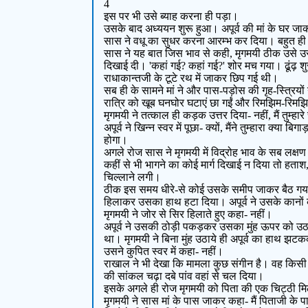
4
इस पर भी उसे ब्याह करना ही पड़ा।
उसके बाद अध्ययन शुरू हुआ। अपूर्व की मां के घर जाकर
सास ने वधू का सुधर करना आरम्भ कर दिया। बहुत ही कठो
सास ने यह बात जिस भाव से कही, मृगमयी ठीक उसे उसी
दिखाई दी। 'कहां गई? कहां गई?' शोर मच गया। ढूंढ़ शु
राधाकान्तजी के टूटे रथ में जाकर छिप गई थी।
सब ही के सामने मां ने और पास-पड़ोस की गृह-स्त्रिय
रात्रि को खूब घनघोर घटाएं छा गईं और रिमझिम-रिमझिम म
मृगमयी ने तत्काल ही कड़क उत्तर दिया- नहीं, मैं तुम्हा
अपूर्व ने खिन्न स्वर में पूछा- क्यों, मैंने तुम्हारा 
होगा।
अगले रोज सास ने मृगमयी में विद्रोह भाव के सब लक्षण 
कहीं से भी भागने का कोई मार्ग दिखाई न दिया तो हताश
चिल्लाने लगी।
ठीक इस समय धीरे-से कोई उसके समीप जाकर बैठ गया। ब
हिलाकर उसका हाथ हटा दिया। अपूर्व ने उसके कानों के प
मृगमयी ने जोर से सिर हिलाते हुए कहा- नहीं।
अपूर्व ने उसकी ठोड़ी पकड़कर उसका मुंह ऊपर को उठान
था। मृगमयी ने बिना मुंह उठाये ही अपूर्व का हाथ झ
उसने कुपित स्वर में कहा- नहीं।
राखाल ने भी देखा कि मामला कुछ संगीन है। वह किसी 
की सांकल चढ़ा दबे पांव वहां से चल दिया।
इसके अगले ही रोज मृगमयी को पिता की एक चिट्ठी मिली 
मृगमयी ने सास मां के पास जाकर कहा- मैं पिताजी के