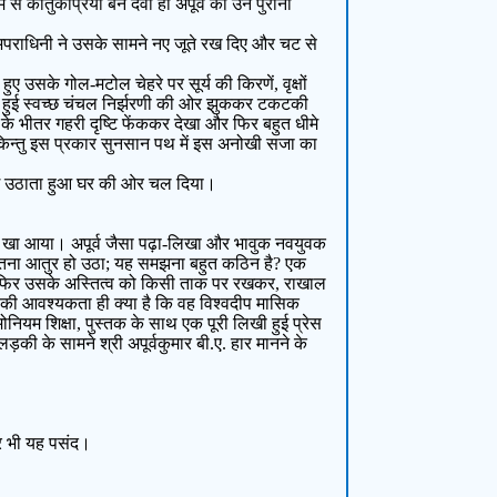
से कौतुकप्रिया बन देवी ही अपूर्व की उन पुरानी
 अपराधिनी ने उसके सामने नए जूते रख दिए और चट से
ुए उसके गोल-मटोल चेहरे पर सूर्य की किरणें, वृक्षों
ी हुई स्वच्छ चंचल निर्झरणी की ओर झुककर टकटकी
 भीतर गहरी दृष्टि फेंककर देखा और फिर बहुत धीमे
ा; किन्तु इस प्रकार सुनसान पथ में इस अनोखी सजा का
ीरे पग उठाता हुआ घर की ओर चल दिया।
हीं खा आया। अपूर्व जैसा पढ़ा-लिखा और भावुक नवयुवक
ों इतना आतुर हो उठा; यह समझना बहुत कठिन है? एक
और फिर उसके अस्तित्व को किसी ताक पर रखकर, राखाल
ने की आवश्यकता ही क्या है कि वह विश्वदीप मासिक
ोनियम शिक्षा, पुस्तक के साथ एक पूरी लिखी हुई प्रेस
़की के सामने श्री अपूर्वकुमार बी.ए. हार मानने के
कर भी यह पसंद।