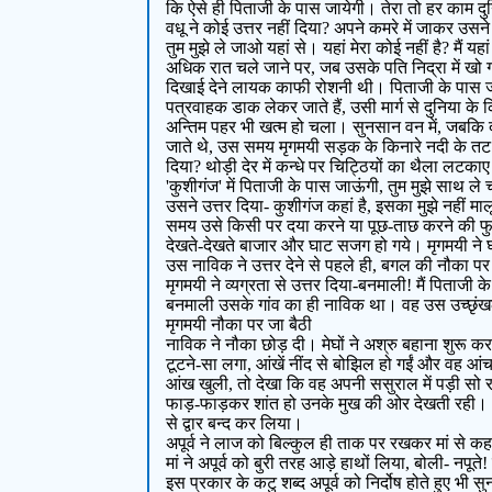
कि ऐसे ही पिताजी के पास जायेगी। तेरा तो हर काम दुन
वधू ने कोई उत्तर नहीं दिया? अपने कमरे में जाकर उसन
तुम मुझे ले जाओ यहां से। यहां मेरा कोई नहीं है? मैं य
अधिक रात चले जाने पर, जब उसके पति निद्रा में खो गय
दिखाई देने लायक काफी रोशनी थी। पिताजी के पास जान
पत्रवाहक डाक लेकर जाते हैं, उसी मार्ग से दुनिया क
अन्तिम पहर भी खत्म हो चला। सुनसान वन में, जबकि दो
जाते थे, उस समय मृगमयी सड़क के किनारे नदी के तट
दिया? थोड़ी देर में कन्धे पर चिट्ठियों का थैला लट
'कुशीगंज' में पिताजी के पास जाऊंगी, तुम मुझे साथ ल
उसने उत्तर दिया- कुशीगंज कहां है, इसका मुझे नहीं
समय उसे किसी पर दया करने या पूछ-ताछ करने की फु
देखते-देखते बाजार और घाट सजग हो गये। मृगमयी ने 
उस नाविक ने उत्तर देने से पहले ही, बगल की नौका पर 
मृगमयी ने व्यग्रता से उत्तर दिया-बनमाली! मैं पिताज
बनमाली उसके गांव का ही नाविक था। वह उस उच्छृंखल म
मृगमयी नौका पर जा बैठी
नाविक ने नौका छोड़ दी। मेघों ने अश्रु बहाना शुरू क
टूटने-सा लगा, आंखें नींद से बोझिल हो गईं और वह आं
आंख खुली, तो देखा कि वह अपनी ससुराल में पड़ी सो 
फाड़-फाड़कर शांत हो उनके मुख की ओर देखती रही। अन्
से द्वार बन्द कर लिया।
अपूर्व ने लाज को बिल्कुल ही ताक पर रखकर मां से कहा,
मां ने अपूर्व को बुरी तरह आड़े हाथों लिया, बोली- नपू
इस प्रकार के कटु शब्द अपूर्व को निर्दोष होते हुए भी सु