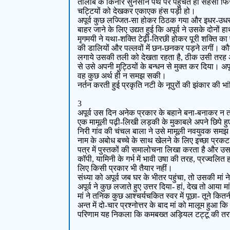
तालाब के किनारे सुनसान पथ पर पहुंचते ही सहसा फिर उ
चट्टियों को देखकर एकाएक हंस पड़ी हो।
अपूर्व कुछ लज्जित-सा होकर ठिठक गया और इधर-उधर दृ
बाहर जाने के लिए उद्यत हुई कि अपूर्व ने उसके दोनों
मृगमयी ने यथा-शक्ति टेढ़ी-तिरछी होकर पूरी शक्ति का प
की डालियों और पल्लवों में छन-छनकर पड़ने लगीं। 
लगाये उसकी तली को देखता रहता है, ठीक उसी तरह अप
से उसे अपनी मुट्ठियों के बन्धन से मुक्त कर दिया। अ
वह कुछ अर्थ ही न समझ सकी।
नर्तन करती हुई प्रकृति नटी के नूपुरों की झंकार की 
3
अपूर्व उस दिन अनेक प्रकार के बहाने बना-बनाकर न त
एक मामूली पढ़ी-लिखी लड़की के मुकाबले अपने छिपे ह
निरी गांव की चंचल बाला ने उसे मामूली नवयुवक सम
नाम के अबोध बच्चे के साथ खेलने के लिए इच्छा प्रकट 
पत्र में पुस्तकों की समालोचना लिखा करता है और उसने
कॉपी, यामिनी के गर्भ में भावी उषा की तरह, प्रज्वलि
लिए किसी प्रकार भी तैयार नहीं।
संध्या को अपूर्व जब घर के भीतर पहुंचा, तो उसकी मां ने
अपूर्व ने कुछ लजाते हुए उत्तर दिया- हां, देख तो आया म
मां ने तनिक कुछ आश्चर्यचकित स्वर में पूछा- तूने कितन
अन्त में दो-चार प्रश्नोत्तर के बाद मां को मालूम ह
परिणाम यह निकला कि कमबख्त अड़ियल टट्टू की तरह गर