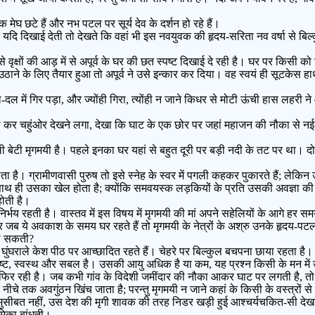
 छटे हैं और नभ पटल पर सूर्य देव के दर्शन हो रहे हैं।
्रतिमा यदि दिखाई देती तो देखते कि वहां भी इस नवयुवक की हृदय-सरिता नव वर्षा से
क्षों की आड़ में से अपूर्व के घर की छत स्पष्ट दिखाई दे रही है। घर पर किसी क
ठाने के लिए तैयार हुआ तो अपूर्व ने उसे इन्कार कर दिया। वह स्वयं ही सूटकेस
ें गिर पड़ा, और ज्योंही गिरा, त्योंही न जाने किधर से मोटी ऊंची हास लहरी ने
कर चहुंओर देखने लगा, देखा कि घाट के एक छोर पर जहां महाजन की नौका से नई ईंट
 बेटी मृगमयी है। पहले इनका घर यहां से बहुत दूरी पर बड़ी नदी के तट पर था। दो
ा है। ग्रामीणवासी पुरुष तो इसे स्नेह के स्वर में पगली कहकर पुकारते हैं; लेकिन 
साथ ही उसका खेल होता है; क्योंकि समवयस्क लड़कियों के प्रति उसकी अवज्ञा की 
होती है।
्भय रहती है। वास्तव में इस विषय में मृगमयी की मां अपने सहेलियों के आगे हर स
ब ये अवकाश के समय घर रहते हैं तो मृगमयी के नेत्रों के अश्रु उनके हृदय-पटल प
चा सकती?
े घुंघराले केश पीठ पर आच्छादित रहते हैं। चेहरे पर बिल्कुल बचपना छाया रहता है।
पुष्ट, स्वस्थ और सबल है। उसकी आयु अधिक है या कम, यह प्रश्न किसी के मन में
ी फिर रही है। जब कभी गांव के विदेशी जमींदार की नौका आकर घाट पर लगती है, 
 नीचे तक अवगुंठन खिंच जाता है; परन्तु मृगमयी न जाने कहां के किसी के वस्त्रों से ह
ई मुसीबत नहीं, उस देश की मृगी शावक की तरह निडर खड़ी हुई आश्चर्यचकित-सी दे
ूमिका बांधती।