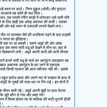
ाने से दलदल में गिर जाने पर भी मैं कोई उपेक्षणीय
ड़े बदन पर डाले। निम्न दुकुल (धोती) और दुपट्टा
ें लटकाये वह सवेरे ही चल दिया।
गाकर, एक पतली रंगीन साड़ी में लपेटकर उसे भावी पति
 रखने के लिए खड़ी एक अधेड़ अवस्था की दासी। उसका
ों की ओर बड़े ध्यान से टकटकी लगाये देखने लगा।
ा पीठ पर बारम्बार धैर्य की थपकियां पड़ने के बाद लड़की
त और भारत का इतिहास।
गमयी वहां पर आ धमकी। उसने अपूर्व की ओर आंख
 उस समय भावी वधू को देखने में लीन था; वहां से
ो धिक्कारने लगी। अपूर्व अपनी सारी-की-सारी मौनता
गे हाथों भावी वधू के माथे का अवगुंठन उघाड़कर वह
राखाल अचानक अवगुंठन के हट जाने से एकाएक
, इससे किसी प्रकार की आज नवीनता नहीं थी। इसके
को बहुत क्रोध आया और उसने चट से राखाल के हाथ से
ूरों के गुच्छों की तरह धरा पर गिर पड़े। इन दोनों में
भीतर चली गई। अपूर्व अपनी मूंछों पर हाथ फेरता
कि जूते कौन ले गया और कहां गये?
अन्त में विवश होकर घर के मालिक की फटी-पुरानी ढीली
या।