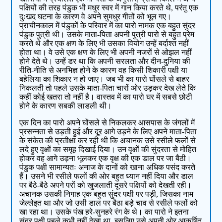
पक्षियों की तरह पंडुक भी मधुर स्वर में गान किया करते थे, परंतु एक
दुःखद घटना के कारण वे अपने सुमधुर गीतों को भूल गए।
प्राचीनकाल में पंडुकों के परिवार में का पारो नामक एक बहुत सुंदर
पंडुक पुत्री थी। उसके माता-पिता अपनी पुत्री पारो से बहुत प्रेम
करते थे और एक क्षण के लिए भी उसका वियोग उन्हें बर्दाश्त नहीं
होता था। वे उसे एक क्षण के लिए भी अपनी नजरों से ओझल नहीं
होने देते थे। उन्हें डर था कि अपनी सरलता और दीन-दुनिया की
रीति-नीति से अनभिज्ञ होने के कारण वह किसी शिकारी पक्षी या
बहेलिया का शिकार न हो जाए। जब भी का पारो घोंसले से बाहर
निकलती तो पहले उसके माता-पिता चारों ओर उड़कर देख लेते कि
कहीं कोई खतरा तो नहीं है। वास्तव में का पारो घर में सबसे छोटी
होने के कारण सबकी लाडली थी।
एक दिन का पारो अपने घोंसले से निकलकर आसपास के जंगलों में
प्रसन्नता से उड़ती हुई और दूर आगे उड़ने के लिए अपने माता-पिता
के संकेत की प्रतीक्षा कर रही थी कि अचानक उसे रसीले फलों से
लदे हुए वृक्षों का समूह दिखाई दिया। उन वृक्षों की सुंदरता से मोहित
होकर वह आगे उड़ना भूलकर एक वृक्ष की एक डाल पर जा बैठी।
पंडुक पक्षी सामान्यतः अनाज के दानों को खाना अधिक पसंद करते
हैं। उसने भी रसीले फलों की ओर बहुत ध्यान नहीं दिया और डाल
पर बैठे-बैठे अपने परों को खुजलाती दूसरे पक्षियों को देखती रही।
अचानक उसकी निगाह एक बहुत सुंदर पक्षी पर पड़ी, जिसका नाम
जेल्लेइत था और जो उसी डाल पर बैठा बड़े चाव से रसीले फलों को
खा रहा था। उसके पंख हरे-सुनहरे रंग के थे। का पारो ने इतना
सुंदर पक्षी पहले कभी नहीं देखा था, इसलिए उसे अपनी ओर आकर्षित