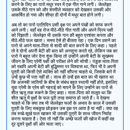
करने के लिए का पारो मधुर स्वर में एक गीत गाने लगी। जेल्लेइत
उसके मीठे गान को और शरमीले व्यवहार को देखकर उसकी ओर
आकर्षित हो गया और शीघ्र ही दोनों में मधुर बात होने लगी।
अब तो का पारो प्रतिदिन उसी वृक्ष पर अपने पंखों को साफ करने
आने लगी। वहाँ वह रोज मीठे-मीठे गीत गाती और अपने प्रिय पक्षी
को रिझाती। जेल्लेइत भी उसके गान की बहुत प्रशंसा करता और
मीठे-मीठे फल खाता। समय ऐसे ही बीतता रहा। एक दिन उसने का
पारो से अपने माता-पिता से शादी की बात करने के लिए कहा। पहले
तो वे दोनों अपनी बेटी की बात को अनसुना करते रहे, लेकिन जब का
पारो ने बहुत जोर देना शुरू किया तो उन्होंने अपनी बेटी के सुखमय
जीवन के लिए प्रेमी पक्षी की परीक्षा लेने की सोची। पंडुक माता-पिता
को यद्यपि अपनी बेटी की बुद्धिमत्ता पर विश्वास था, फिर भी वे अपनी
पुत्री को किसी ऐसे व्यक्ति को नहीं सौंपना चाहते थे, जिसके बारे में
उन्हें कुछ भी पता नहीं हो। साथ ही उन्हें इस बात का भी खतरा था
कि अजनबी जातियों के बीच के संबंध बहुत स्थायी नहीं होते, इसलिए
युवा प्रेमी के प्रेम की गहराई को मापने के लिए उन्होंने का पारो से
शीत ऋतु तक रुकने के लिए कहा। माता-पिता को मालूम था कि
शीत ऋतु में वृक्षों के फल पूरी तरह समाप्त हो जाते हैं। वे देखना
चाहते थे कि क्या तब भी जेल्लेइत फलों के अभाव के काल में उसकी
पुत्री के लिए सबकुछ छोड़कर उस वृक्ष पर आता है या नहीं। क्या वह
तब रुखे-सूखे फल खाकर भी उसकी पुत्री के साथ जीवन निर्वाह
करना चाहता है। ऐसा तो नहीं कि अच्छे फलों की खोज में कहीं वह
दूर दूसरे वृक्षों की ओर चला जाए।