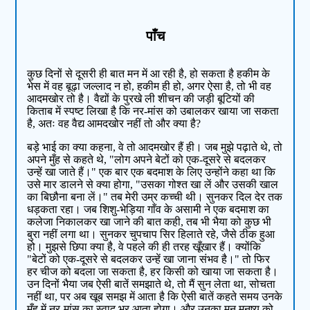
पाँच
कुछ दिनों से दूसरी ही बात मन में आ रही है, हो सकता है हकीम के
भेस में वह बूढ़ा जल्लाद न हो, हकीम ही हो, अगर ऐसा है, तो भी वह
आदमखोर तो है। वैद्यों के पुरखे ली शीचन की जड़ी बूटियों की
किताब में स्पष्ट लिखा है कि नर-मांस को उबालकर खाया जा सकता
है, अतः वह वैद्य आमदखोर नहीं तो और क्या है?
बड़े भाई का क्या कहना, वे तो आदमखोर हैं ही। जब मुझे पढ़ाते थे, तो
अपने मुँह से कहते थे, "लोग अपने बेटों को एक-दूसरे से बदलकर
उन्हें खा जाते हैं।" एक बार एक बदमाश के लिए उन्होंने कहा था कि
उसे मार डालने से क्या होगा, "उसका गोश्त खा लें और उसकी खाल
का बिछौना बना लें।" तब मेरी उम्र कच्ची थी। सुनकर दिल देर तक
धड़कता रहा। जब शिशु-भेड़िया गाँव के असामी ने एक बदमाश का
कलेजा निकालकर खा जाने की बात कही, तब भी भैया को कुछ भी
बुरा नहीं लगा था। सुनकर चुपचाप सिर हिलाते रहे, जैसे ठीक हुआ
हो। मुझसे छिपा क्या है, वे पहले की ही तरह खूँखार हैं। क्योंकि
"बेटों को एक-दूसरे से बदलकर उन्हें खा जाना संभव है।" तो फिर
हर चीज को बदला जा सकता है, हर किसी को खाया जा सकता है।
उन दिनों भैया जब ऐसी बातें समझाते थे, तो मैं सुन लेता था, सोचता
नहीं था, पर अब खूब समझ में आता है कि ऐसी बातें कहते समय उनके
मुँह में नर-मांस का स्वाद भर आता होगा। और उनका मन मनुष्य को