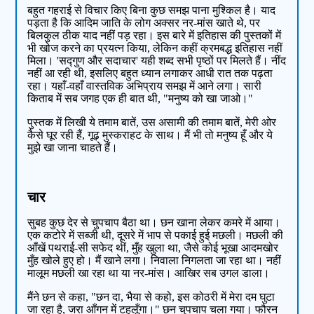
बहुत गहराई से विचार किए बिना कुछ समझ पाना मुश्किल है। याद
पड़ता है कि आदिम जाति के लोग अक्सर नर-मांस खाते थे, पर
बिलकुल ठीक याद नहीं पड़ रहा। इस बारे में इतिहास की पुस्तकों में
भी खोज करने का प्रयत्न किया, लेकिन कहीं क्रमबद्ध इतिहास नहीं
मिला। 'सद्गुण और सदाचार' यही शब्द सभी पृष्ठों पर मिलते हैं। नींद
नहीं आ रही थी, इसलिए बहुत ध्यान लगाकर आधी रात तक पढ़ता
रहा। यहाँ-वहाँ वास्तविक अभिप्राय समझ में आने लगा। सारी
किताब में सब जगह एक ही बात थी, "मनुष्य को खा जाओ।"
पुस्तक में लिखी ये तमाम बातें, उस असामी की तमाम बातें, मेरी ओर
कैसे घूर रही हैं, गूढ़ मुस्कराहट के साथ। मैं भी तो मनुष्य हूँ और ये
मुझे खा जाना चाहते हैं।
चार
सुबह कुछ देर से चुपचाप बैठा था। छन खाना लेकर कमरे में आया।
एक कटोरे में सब्जी थी, दूसरे में भाप से पकाई हुई मछली। मछली की
आँखें पथराई-सी सफेद थीं, मुँह खुला था, जैसे कोई भूखा आदमखोर
मुँह खोले हुए हो। मैं खाने लगा। निवाला निगलता जा रहा था। नहीं
मालूम मछली खा रहा था या नर-मांस। आखिर सब उगल डाला।
मैंने छन से कहा, "छन दा, भैया से कहो, इस कोठरी में मेरा दम घुटा
जा रहा है, जरा आँगन में टहलूँगा।" छन चुपचाप चला गया। फौरन