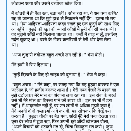
लौटकर आया और उसने दरवाजा खोल दिया।
मैं कोठरी में ही बैठा रहा, उठा नहीं। सोच रहा था, ये अब क्या करेंगे?
यह तो जानता था कि मुझे हाथ से निकलने नहीं देंगे। इतना तो तय
था। भैया आहिस्ता-आहिस्ता कदम रखते हुए एक बुजुर्ग को साथ लिए
आ पहुँचे। बुड्ढे की खून की प्यासी आँखों में छुरी की सी चमक थी।
वह मुझसे आँखें नहीं मिलाना चाहता था। कहीं मैं ताड़ न लूँ, इसलिए
गर्दन झुकाए था। चश्मे के भीतर कनखियों से मेरी ओर देख लेता
था।
"आज तुम्हारी तबीयत बहुत अच्छी लग रही है।" भैया बोले।
मैंने हामी में सिर हिलाया।
"तुम्हें दिखाने के लिए हो साहब को बुलाया है।" भैया ने कहा।
"बहुत अच्छा।" मैंने कहा, पर समझ गया कि यह बुड्ढा वास्तव में एक
जल्लाद है, जो हकीम बनकर आया है। मेरी नब्ज देखने के बहाने वह
मुझे टटोलकर मेरे मांस का अंदाजा लगा रहा था। इस सेवा के बदले
उसे भी मेरे मांस का हिस्सा पाने की आशा थी। इस पर भी मैं डरा
नहीं। मैं आदमखोर नहीं हूँ, पर उन लोगों से अधिक मुझमें कुछ है।
मैंने अपनी दोनों कलाइयाँ आगे कर दीं, यह सोचकर कि देखूँ क्या
करता है। बुड्ढा चौकी पर बैठ गया, आँखें मूँदे मेरी नब्ज देखता रहा।
कुछ देर सोच में डूबा रहा, फिर अपनी धूर्त आँखें खोलकर बोला,
"अपने विचारों को भटकने मत दो, चिंता बिलकुल मत करो। कुछ