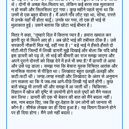
थे। दोनों से अच्छा मेल-मिलाप था, लेकिन कई बरस तक मुलाकात
न हो सकी और सिलसिला टूट गया। कुछ महीने पहले सुना था कि
उनमें से एक बहुत बीमार है। मैं अपने गाँव लौट रहा था, सोचा, रास्ते
में उनके यहाँ भी होता चलूँ। उनके घर गया, तो एक ही भाई से
मुलाकात हुई। उसने बताया कि छोटा भाई बीमार है।
मित्र ने कहा, "तुम्हारे दिल में कितना प्यार है। हमारा खयाल कर
इतनी दूर से मिलने आए हो। अब छोटे भाई की तबीयत ठीक है। उसे
सरकारी नौकरी मिल गई, वहीं गया है।" बड़े भाई ने हँसते-हँसते दो
मोटी-मोटी जिल्दों में लिखी डायरी मुझे दिखाई और बोला कि यदि कोई
इस डायरी को पढ़ ले, तो भाई की बीमारी का राज समझ जाएगा और
अपने पुराने दोस्तों को दिखा देने में हर्ज भी क्या है? मैं डायरी ले आया
और उसे पढ़ डाला। समझ गया कि बेचारा युवक विचित्र आतंक और
मानसिक यातना से पीड़ित था। लिखावट बहुत उलझी-उलझी और
कटी-फटी थी। जगह-जगह स्याही और लिखावट के अंतर से अनुमान
लग सकता था कि ये जब-तब आगे-पीछे लिखी गई बातें होंगी। कुछ
बातें संबद्ध भी लगती थीं और समझ में आ जाती थीं। चिकित्सा-
विज्ञान में खोज की दृष्टि से उपयोगी होने वाले पृष्ठों को मैंने नकल
कर लिया। डायरी की एक भी बेकार की बात को मैंने बदला नहीं।
बस, नाम बदल दिए, जब कि दूर-देहात के उन लोगों को जानता भी
कौन है। शीर्षक लेखक का ही दिया हुआ है। यह दिमाग ठिकाने होने
पर ही दिया होगा। मैंने उसे नहीं बदला।