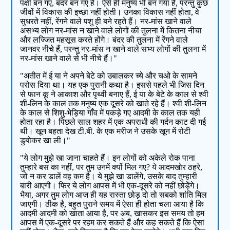
पक्षी बन गए, बंदर बन गए हैं। ऐसे ही मनुष्य भी बन गया है, परन्तु कुछ
जीवों में विकास की इच्छा नहीं होती। उनका विकास नहीं होता, वे
सुधरते नहीं, रेंगने वाले पशु ही बने रहते हैं। नर-मांस खाने वाले
असभ्य लोग नर-मांस न खाने वाले लोगों की तुलना में कितना नीचा
और लज्जित महसूस करते होंगे। बंदर की तुलना में रेंगने वाले
जानवर नीचे हैं, परन्तु नर-मांस न खाने वाले सभ्य लोगों की तुलना में
नर-मांस खाने वाले से भी नीचे हैं।"
"अतीत में ई या ने अपने बेटे को उबालकर च्ये और चओ के सामने
परोस दिया था। यह एक पुरानी कथा है। इससे पहले भी जिस दिन
से फान कू ने आकाश और पृथ्वी बनाए हैं, ई या के बेटे के काल से श्वी
शी-लिन के काल तक मनुष्य एक दूसरे को खाते रहे हैं। श्वी शी-लिन
के काल से शिशु-भेड़िया गाँव में पकड़े गए आदमी के काल तक यही
होता रहा है। पिछले साल शहर में एक अपराधी की गर्दन काट दी गई
थी। खून बहता देख टी.बी. के एक मरीज ने उसके खून में रोटी
डुबोकर खा ली।"
"ये लोग मुझे खा जाना चाहते हैं। इन लोगों को अकेले रोक पाना
तुम्हारे बस का नहीं, पर तुम उनमें क्यों मिल गए? ये आदमखोर ठहरे,
जो न कर डालें वह कम है। ये मुझे खा डालेंगे, उसके बाद तुम्हारी
बारी आएगी। फिर ये लोग आपस में भी एक-दूसरे को नहीं छोड़ेंगे।
भैया, अगर तुम लोग आज ही यह रास्ता छोड़ दो तो सबको शांति मिल
जाएगी। ठीक है, बहुत पुराने समय में ऐसा ही होता चला आया है कि
आदमी आदमी को खाता आया है, पर अब, खासकर इस समय तो हम
आपस में एक-दूसरे पर रहम कर सकते हैं और कह सकते हैं कि ऐसा