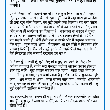
दिन पूरा आराम करो। चैन से रहो, तुम्हारी सेहत बिलकुल ठीक हो
जाएगी।"
अपने विचारों को भटकने मत दो। बिलकुल चिंता मत करो। कुछ
दिन पूरा आराम करो। चैन से रहो। हाँ, जब मैं खूब मोटा हो जाऊँगा,
तो उन्हें खूब मांस मिलेगा, पर मुझे इससे क्या मिलेगा? यह क्या सेहत
का ठीक होना है? यह इन सब आदमखोरों का नर-मांस के लिए लोभ
और साथ ही अच्छेपन का दिखावा है। कायरता के कारण ये तुरंत
कार्यवाही का साहस नहीं कर पाते। यह देखकर हँसी के मारे पेट में
बल पड़ने लगते हैं। मेरी हँसी रुक न सकी और मैं ठहाका लगाकर
हँस पड़ा। बहुत मजा आया। मैं जानता था इस हँसी में निडरता और
सच्चाई छिपी है। भैया और बूढ़े हकीम के चेहरे पीले पड़ गए। वे लोग
मेरी निडरता और सच्चाई देखकर डर गए थे।
मैं निडर हूँ, साहसी हूँ, इसीलिए तो वे मुझे खा जाने के लिए और
अधिक व्याकुल हैं, ताकि मेरा मजबूत कलेजा खाकर उनका हौसला
और बढ़ सके। बूढ़ा हकीम उठकर चल दिया। जाते-जाते भैया के
कान में कहता गया, "इसे अभी खाना है।" भैया ने सिर झुकाकर 'हाँ'
कहा। अब समझ में आया। मांस रहस्य खुल गया। मन को धक्का तो
लगा, पर यह तो होना ही था। मुझे मालूम ही था - मेरा अपना ही भाई
मुझे खाने की साजिश में शामिल है।
यह आदमखोर मेरा अपना ही बड़ा भाई है। मैं एक आदमखोर का छोटा
भाई हूँ। मुझे दूसरे लोग खा जाएँगे, पर फिर भी मैं एक आदमखोर का
छोटा भाई हूँ।