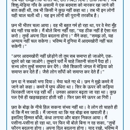
शिशु-भेड़िया गाँव के असामी ने एक बदमाश को मारकर खा जाने की
बात कही थी, तब भी किसी ने कुछ नहीं कहा था। तब भी इन लोगों
यही चाल चली थी। यह इन लोगों की पुरानी तरकीब है।
छन भी भीतर चला आया। वह भी बहुत गर्म हो रहा था, पर वे मेरा मुँह
बंद नही रख सके। मैं बोले बिना नहीं रहा, "यह ठीक नहीं है ऐसा मत
करो। तुम्हें अपना दिल बदलना होगा।" मैंने कहा, "समझ लो, यह
अन्याय नहीं चल सकेगा। भविष्य में दुनिया में आदमखोरी नहीं चल
सकेगी।"
"अगर आदमखोरी नहीं छोड़ोगे तो तुम सब समाप्त हो जाओगे, एक-
दूसरे को खा जाओगे। तुम्हारे घरों में चाहे जितनी संतानें पैदा हों।
सभ्य लोग तुम्हें समाप्त कर देंगे। जैसे शिकारी जंगल में भेड़िया को
समाप्त कर देते हैं। जैसे लोग साँपों को समाप्त कर देते हैं।"
छन दा ने सबको भगा दिया। भैया चले गए थे। छन ने मुझे कमरे में
जाने को कहा। कमरे में घुप्प अँधेरा था। सिर के ऊपर की कड़िया
थिरकती जान पड़ रही थीं। उनका आकार बढ़ता जा रहा था। कुछ
पल ऐसे ही खड़खड़ाहट होती रही। फिर छत मेरे ऊपर आ गिरी।
छत के बोझ के नीचे हिल सकना संभव नहीं था। वे लोग तो चाहते ही
थे कि मैं मर जाऊँ। मैं जानता था कि यह बोझ बस खयाली है।
इसलिए हिम्मत बाँधी, कंधा लगाया और बाहर निकल आया। मैं
पसीना-पसीना हो रहा था, पर फिर भी बोले बिना न रह सका, "तुम्हें
फौरन बदलना होगा। अपना दिल बदलना होगा। याद रखो, भविष्य में