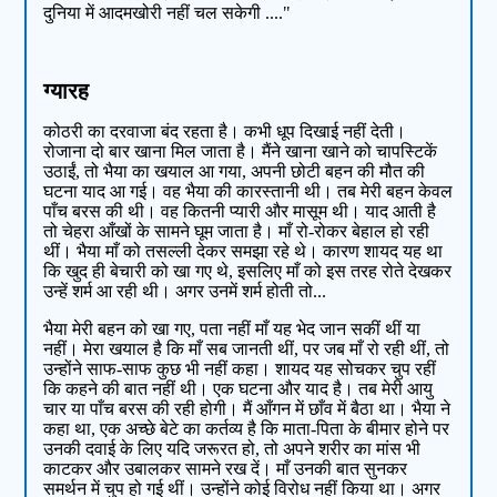
दुनिया में आदमखोरी नहीं चल सकेगी ...."
ग्यारह
कोठरी का दरवाजा बंद रहता है। कभी धूप दिखाई नहीं देती।
रोजाना दो बार खाना मिल जाता है। मैंने खाना खाने को चापस्टिकें
उठाईं, तो भैया का खयाल आ गया, अपनी छोटी बहन की मौत की
घटना याद आ गई। वह भैया की कारस्तानी थी। तब मेरी बहन केवल
पाँच बरस की थी। वह कितनी प्यारी और मासूम थी। याद आती है
तो चेहरा आँखों के सामने घूम जाता है। माँ रो-रोकर बेहाल हो रही
थीं। भैया माँ को तसल्ली देकर समझा रहे थे। कारण शायद यह था
कि खुद ही बेचारी को खा गए थे, इसलिए माँ को इस तरह रोते देखकर
उन्हें शर्म आ रही थी। अगर उनमें शर्म होती तो...
भैया मेरी बहन को खा गए, पता नहीं माँ यह भेद जान सकीं थीं या
नहीं। मेरा खयाल है कि माँ सब जानती थीं, पर जब माँ रो रही थीं, तो
उन्होंने साफ-साफ कुछ भी नहीं कहा। शायद यह सोचकर चुप रहीं
कि कहने की बात नहीं थी। एक घटना और याद है। तब मेरी आयु
चार या पाँच बरस की रही होगी। मैं आँगन में छाँव में बैठा था। भैया ने
कहा था, एक अच्छे बेटे का कर्तव्य है कि माता-पिता के बीमार होने पर
उनकी दवाई के लिए यदि जरूरत हो, तो अपने शरीर का मांस भी
काटकर और उबालकर सामने रख दें। माँ उनकी बात सुनकर
समर्थन में चुप हो गई थीं। उन्होंने कोई विरोध नहीं किया था। अगर