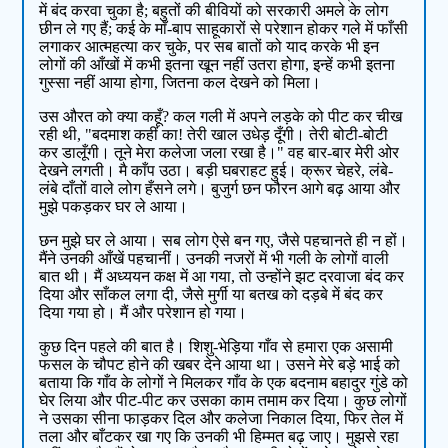
में बंद करवा चुका है; बहुतों की बीवियों को सरकारी अमले के लोग
छीन ले गए हैं; कई के माँ-बाप साहूकारों से परेशान होकर गले में फाँसी
लगाकर आत्महत्या कर चुके, पर सब बातों को याद करके भी इन
लोगों की आँखों में कभी इतना खून नहीं उतरा होगा, इन्हें कभी इतना
गुस्सा नहीं आया होगा, जितना कल देखने को मिला।
उस औरत को क्या कहूँ? कल गली में अपने लड़के को पीट कर चीख
रही थी, "बदमाश कहीं का! तेरी खाल उधेड़ दूँगी। तेरी बोटी-बोटी
कर डालूँगी। तूने मेरा कलेजा जला रखा है।" वह बार-बार मेरी ओर
देखने लगती। मै काँप उठा। बड़ी घबराहट हुई। क्रूर चेहरे, लंबे-
लंबे दाँतों वाले लोग हँसने लगे। बुजुर्ग छन फौरन आगे बढ़ आया और
मुझे पकड़कर घर ले आया।
छन मुझे घर ले आया। सब लोग ऐसे बन गए, जैसे पहचानते ही न हों।
मैंने उनकी आँखें पहचानीं। उनकी नजरों में भी गली के लोगों वाली
बात थी। मैं अध्ययन कक्ष में आ गया, तो उन्होंने झट दरवाजा बंद कर
दिया और साँकल लगा दी, जैसे मुर्गी या बतख को दड़बे में बंद कर
दिया गया हो। मैं और परेशान हो गया।
कुछ दिन पहले की बात है। शिशु-भेड़िया गाँव से हमारा एक असामी
फसल के चौपट होने की खबर देने आया था। उसने मेरे बड़े भाई को
बताया कि गाँव के लोगों ने मिलकर गाँव के एक बदनाम बहादुर गुंडे को
घेर लिया और पीट-पीट कर उसका काम तमाम कर दिया। कुछ लोगों
ने उसका सीना फाड़कर दिल और कलेजा निकाल दिया, फिर तेल में
तला और बाँटकर खा गए कि उनकी भी हिम्मत बढ़ जाए। मुझसे रहा