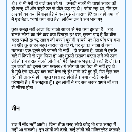
थे। वे भी मेरी ही बातें कर रहे थे। उनकी नजरें भी चाओ साहब की
ही तरह थीं और चेहरे डर से पीले पड़ गए थे। सोच रहा था, मैंने इन
लड़कों का क्या बिगाड़ा है? ये क्यों मुझसे नाराज हैं? रहा नहीं गया, तो
मैं पूछ बैठा, "क्यों क्या बात है?" लेकिन तब वे सब भाग गए।
कुछ समझ नहीं आता कि चाओ साहब से मेरा क्या झगड़ा है। राह
चलते लोगों का मैंने कब क्या बिगाड़ा है? बस, इतना याद है कि बीस
बरस पहले कू च्यू साहब की बरसों पुरानी डायरी पर मेरा पाँव पड़ गया
था और कू साहब बहुत नाराज हो गए थे, पर कू का चाओ से क्या
मतलब? एक-दूसरे को जानते भी नहीं। हो सकता है, चाओ ने इसके
बारे में किसी से सुन लिया हो और मुझसे उसका बदला लेने की ठान
ली हो। वह राह चलते लोगों को मेरे खिलाफ भड़काते रहते हैं; लेकिन
इन बच्चों को इससे क्या मतलब? ये लोग तो तब पैदा भी नहीं हुए थे।
ये मुझे ऐसे घूर-घूर कर क्यों देख रहे हैं? मानो डरे हुए हों, मेरा खून कर
देने की ताक में हों। बहुत घबराहट होती है। क्या करूँ? अजीब
परेशानी है। मैं समझता हूँ। इन लोगों ने यह सब जरूर अपने माँ-बाप
से सीखा होगा।
तीन
रात में नींद नहीं आती। बिना ठीक तरह सोचे कोई भी बात समझ में
नहीं आ सकती। इन लोगों को देखो, कई लोगों को मजिस्ट्रेट कठघरे