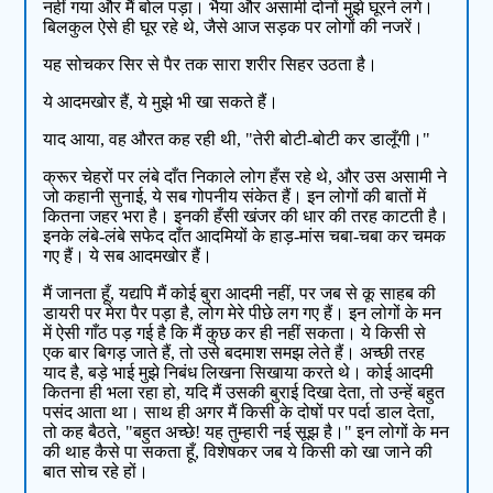
नहीं गया और मैं बोल पड़ा। भैया और असामी दोनों मुझे घूरने लगे।
बिलकुल ऐसे ही घूर रहे थे, जैसे आज सड़क पर लोगों की नजरें।
यह सोचकर सिर से पैर तक सारा शरीर सिहर उठता है।
ये आदमखोर हैं, ये मुझे भी खा सकते हैं।
याद आया, वह औरत कह रही थी, "तेरी बोटी-बोटी कर डालूँगी।"
क्रूर चेहरों पर लंबे दाँत निकाले लोग हँस रहे थे, और उस असामी ने
जो कहानी सुनाई, ये सब गोपनीय संकेत हैं। इन लोगों की बातों में
कितना जहर भरा है। इनकी हँसी खंजर की धार की तरह काटती है।
इनके लंबे-लंबे सफेद दाँत आदमियों के हाड़-मांस चबा-चबा कर चमक
गए हैं। ये सब आदमखोर हैं।
मैं जानता हूँ, यद्यपि मैं कोई बुरा आदमी नहीं, पर जब से कू साहब की
डायरी पर मेरा पैर पड़ा है, लोग मेरे पीछे लग गए हैं। इन लोगों के मन
में ऐसी गाँठ पड़ गई है कि मैं कुछ कर ही नहीं सकता। ये किसी से
एक बार बिगड़ जाते हैं, तो उसे बदमाश समझ लेते हैं। अच्छी तरह
याद है, बड़े भाई मुझे निबंध लिखना सिखाया करते थे। कोई आदमी
कितना ही भला रहा हो, यदि मैं उसकी बुराई दिखा देता, तो उन्हें बहुत
पसंद आता था। साथ ही अगर मैं किसी के दोषों पर पर्दा डाल देता,
तो कह बैठते, "बहुत अच्छे! यह तुम्हारी नई सूझ है।" इन लोगों के मन
की थाह कैसे पा सकता हूँ, विशेषकर जब ये किसी को खा जाने की
बात सोच रहे हों।