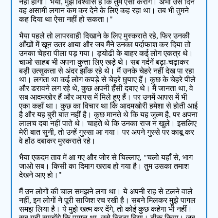
नहीं होगा। भैया, मुझे विश्वास है कि तुम ऐसा करोगे। अभी उस दिन
वह असामी लगान कम कर देने के लिए कह रहा था। तब भी तुमने
कह दिया था ऐसा नहीं हो सकता।"
भैया पहले तो लापरवाही दिखाने के लिए मुस्कराते रहे, फिर उनकी
आँखों में खून उतर आया और जब मैंने उनका पर्दाफाश कर दिया तो
उनका चेहरा पीला पड़ गया। ड्योढी के बाहर कई लोग एकत्र थे।
चाओ साहब भी अपना कुत्ता लिए खड़े थे। सब गर्दनें बढ़ा-चढ़ाकर
बड़ी उत्सुकता से अंदर झाँक रहे थे। मैं उनके चेहरे नहीं देख पा रहा
था। लगता था कई लोग कपड़े से चेहरे छुपाए हैं। कुछ के चेहरे पीले
और डरावने लग रहे थे, कुछ अपनी हँसी दबाए थे। मैं जानता था, वे
सब आदमखोर हैं और आपस में मिले हुए हैं। पर उनमें आपस में भी
एका कहाँ था। कुछ का विचार था कि आदमखोरी हमेशा से होती आई
है और यह बुरी बात नहीं है। कुछ मानते थे कि यह जुल्म है, पर अपना
लालच दबा नहीं पाते थे। चाहते थे कि उनका राज न खुले। इसलिए
मेरी बात सुनी, तो उन्हें गुस्सा आ गया। पर अपने गुस्से पर काबू कर
वे होंठ दबाकर मुस्कराते रहे।
भैया एकदम ताव में आ गए और जोर से चिल्लाए, "चलो यहाँ से, भाग
जाओ सब। किसी का दिमाग खराब हो गया है। तुम उसका तमाश
देखने आए हो।"
मैं उन लोगों की चाल समझने लगा था। ये अपनी राह से टलने वाले
नहीं, इन लोगों ने पूरी साजिश रच रखी है। सबने मिलकर मुझे पागल
समझ लिया है। ये मुझे खत्म कर देंगे, तो कोई कुछ कहेगा भी नहीं।
सब यही समझेंगे कि पागल था, उसे निबटा दिया। ठीक किया। जब