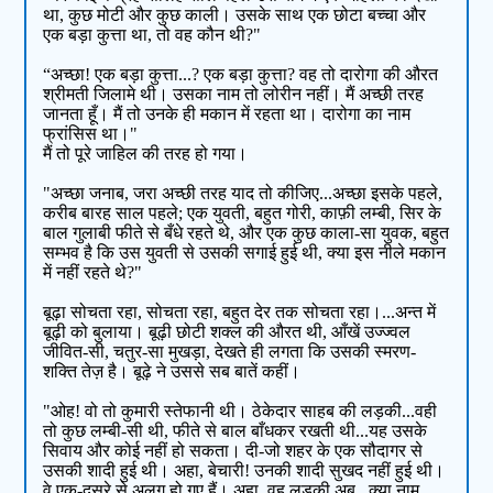
था, कुछ मोटी और कुछ काली। उसके साथ एक छोटा बच्चा और
एक बड़ा कुत्ता था, तो वह कौन थी?"
“अच्छा! एक बड़ा कुत्ता...? एक बड़ा कुत्ता? वह तो दारोगा की औरत
श्रीमती जिलामे थी। उसका नाम तो लोरीन नहीं। मैं अच्छी तरह
जानता हूँ। मैं तो उनके ही मकान में रहता था। दारोगा का नाम
फ्रांसिस था।"
मैं तो पूरे जाहिल की तरह हो गया।
"अच्छा जनाब, जरा अच्छी तरह याद तो कीजिए...अच्छा इसके पहले,
करीब बारह साल पहले; एक युवती, बहुत गोरी, काफ़ी लम्बी, सिर के
बाल गुलाबी फीते से बँधे रहते थे, और एक कुछ काला-सा युवक, बहुत
सम्भव है कि उस युवती से उसकी सगाई हुई थी, क्या इस नीले मकान
में नहीं रहते थे?"
बूढ़ा सोचता रहा, सोचता रहा, बहुत देर तक सोचता रहा।...अन्त में
बूढ़ी को बुलाया। बूढ़ी छोटी शक्ल की औरत थी, आँखें उज्ज्वल
जीवित-सी, चतुर-सा मुखड़ा, देखते ही लगता कि उसकी स्मरण-
शक्ति तेज़ है। बूढ़े ने उससे सब बातें कहीं।
"ओह! वो तो कुमारी स्तेफानी थी। ठेकेदार साहब की लड़की...वही
तो कुछ लम्बी-सी थी, फीते से बाल बाँधकर रखती थी...यह उसके
सिवाय और कोई नहीं हो सकता। दी-जो शहर के एक सौदागर से
उसकी शादी हुई थी। अहा, बेचारी! उनकी शादी सुखद नहीं हुई थी।
वे एक-दूसरे से अलग हो गए हैं। अहा, वह लड़की अब...क्या नाम