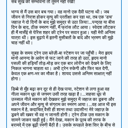
सब सुख की सम्भावना तो तुमने नहीं रखी!
भाग्य से मैं उस बार बच गया। वह मानो एक दैवी घटना थी। जब
जीवन से निराश होकर मृत्यु की प्रतीक्षा कर रहा था, तब एक 'डच'
जहाज़ ने दो दिनों के बाद मुझे समुद्र से उठा लिया!...पन्द्रह या बीस
दिन के बाद, ठीक स्मरण नहीं, मैं फ्रांस लौट आया। स्वेदश लौटकर
ही मैं मार्सेई से पेरिस शहर की ट्रेन पर सवार हुआ। यही मेरी अन्तिम
यात्रा थी। इस बुढ़ापे में इतनी मुसीबतों के बाद और भ्रमण की मुझे
चाह नहीं थी।
सुबह के समय ट्रेन उस ब्लेज़ी-बा स्टेशन पर जा पहुँची। मेरा हृदय
मानो आनन्द के आवेग से फट जाने की तरह हो उठा, हृदय मानो
पसली की हड़ियाँ तोड़-मोड़ कर एक बार लोरीन को देखने के लिए
निकल भागना चाहता था। अभी ट्रेन रुकेगी और फिर चल देगी,
केवल एक क्षण-भर का मौका है। शायद उससे अन्तिम साक्षात् नहीं
होगा।
डिब्बे से मुँह बढ़ा कर दूर से ही देख पाया, स्टेशन से लगा हुआ वह
नीला मकान धूप से जगमग उसी तरह खड़ा है।...सहसा धूप से
उज्ज्वल नीले मकान को देखकर मुझे समुद्र में जहाज का डूबना और
अपने जीवन और मृत्यु से संग्राम का स्मरण आया।...वह आज भी इस
मकान में है, कदाचित् वैसी ही शान्त तथा उदासीन! मेरे जहाज़ के
डूबने की खबर भी वह न जानती होगी। ट्रेन ठीक उस मकान के
सामने जाकर खड़ी हुई। मैंने देखा, मकान के पूरब की तरफ के
बरामदे में एक बूढ़ी रमणी बैठी है। उसके रूपहले केश सिर के बीच से