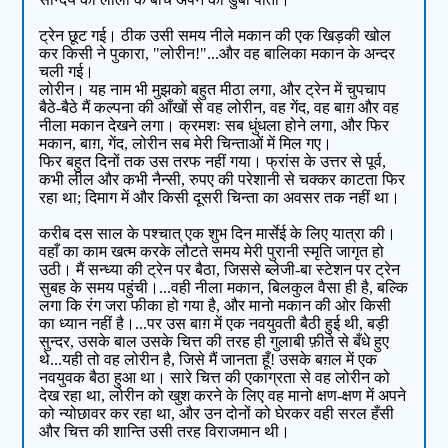
ट्रेन छूट गई। ठीक उसी समय नीले मकान की एक खिड़की खोल
कर किसी ने पुकारा, "लोरीन!"...और वह बालिका मकान के अन्दर
चली गई।
लोरीन। यह नाम भी मुझको बहुत मीठा लगा, और ट्रेन में चुपचाप
बैठे-बैठे मैं कल्पना की आँखों से वह लोरीन, वह गेंद, वह बाग़ और वह
नीला मकान देखने लगा। क्रमशः सब धुंधला होने लगा, और फिर
मकान, बाग़, गेंद, लोरीन सब मेरी चिन्ताओं में मिल गए।
फिर बहुत दिनों तक उस तरफ नहीं गया। फ्रांस के उत्तर से पूर्व,
कभी लील और कभी नैन्सी, रुपए की परेशानी से चक्कर काटता फिर
रहा था; दिमाग में और किसी दूसरी चिन्ता का अवसर तक नहीं था।
करीब दस साल के पश्चात् एक शुभ दिन मार्सेई के लिए यात्रा की।
वहाँ का काम खत्म करके लौटते समय मेरी पुरानी स्मृति जागृत हो
उठी। मैं सन्ध्या की ट्रेन पर बैठा, जिससे ब्लेजी-बा स्टेशन पर ट्रेन
सुबह के समय पहुंची।...वही नीला मकान, बिलकुल वैसा ही है, बल्कि
लगा कि रंग जरा फीका हो गया है, और मानो मकान की ओर किसी
का ध्यान नहीं है।...पर उस बाग़ में एक नवयुवती बैठी हुई थी, बड़ी
सुन्दर, उसके बाल उसके चित्त की तरह ही गुलाबी फ़ीते से बँधे हुए
थे...यही तो वह लोरीन है, जिसे मैं जानता हूँ! उसके बग़ल में एक
नवयुवक बैठा हुआ था। सारे चित्त की एकाग्रता से वह लोरीन को
देख रहा था, लोरीन को खुश करने के लिए वह मानो क्षण-क्षण में अपने
को न्योछावर कर रहा था, और उन दोनों को घेरकर वही सरल हँसी
और चित्त की शान्ति उसी तरह विराजमान थी।