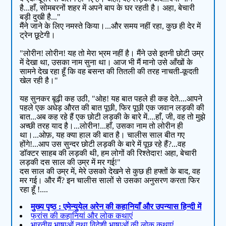
है...हाँ, सोमबरनों शहर में अपने बाप के घर रहती है। अहा, बेचारी
बड़ी दुखी है..."
मैंने जाने के लिए नमस्ते किया।...और समय नहीं रहा, कुछ ही देर में
ट्रेन छूटेगी।
"लोरीन! लोरीन! यह तो मेरा भ्रम नहीं है। मैंने उसे इतनी छोटी उम्र
में देखा था, उसका नाम सुना था। आज भी मैं मानो उसे आँखों के
सामने देख रहा हूँ कि वह बसन्त की तितली की तरह नाचती-कूदती
खेल रही है।"
यह सुनकर बूढ़ी कह उठी, "ओह! यह बात पहले ही कह देते....आपने
पहले एक अधेड़ औरत की बात पूछी, फिर पूछी एक जवान लड़की की
बात...अब कह रहे हैं एक छोटी लड़की के बारे में....हाँ, जी, वह तो मुझे
अच्छी तरह याद है।...लोरीन!...हाँ, उसका नाम तो लोरीन ही
था।...ओफ़, यह क्या हाल की बात है। चालीस साल बीत गए
होंगे!...आप उस सुन्दर छोटी लड़की के बारे में पूछ रहे हैं?...वह
डॉक्टर साहब की लड़की थी, हम लोगों की रिश्तेदार! अहा, बेचारी
लड़की दस साल की उम्र में मर गई!"
दस साल की उम्र में, मेरे उसको देखने से कुछ ही हफ्तों के बाद, वह
मर गई। और मैं? इन चालीस सालों से उसका अनुसरण करता फिर
रहा हूँ !....
मुख्य पृष्ठ : एमेन्युयेल अरेन की कहानियाँ और उपन्यास हिन्दी में
फ्रांस की कहानियां और लोक कथाएं
भारतीय भाषाओं तथा विदेशी भाषाओं की लोक कथाएं