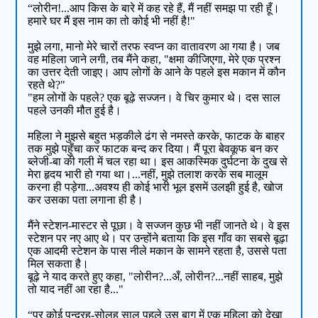
“लोरीन!...आप किस के बारे में कह रहे हैं, मैं नहीं समझ पा रही हूँ।
हमारे घर मैं इस नाम का तो कोई भी नहीं है!"
मुझे लगा, मानो मेरे चारों तरफ स्वप्न का वातावरण आ गया है। जब
वह महिला जाने लगी, तब मैंने कहा, "क्षमा कीजिएगा, मेरे एक प्रश्न
का उत्तर देती जाइए। आप लोगों के आने के पहले इस मकान में कौन
रहते थे?"
"हम लोगों के पहले? एक बूढ़े सज्जन। वे चिर कुमार थे। दस साल
पहले उनकी मौत हुई है।
महिला ने मुझसे बहुत भड़कीले ढंग से नमस्ते करके, फाटक के बाहर
तक मुझे पहुँचा कर फाटक बन्द कर दिया। मैं पूरा बेवकूफ बन कर
ब्लेजी-बा की गली में चल रहा था। इस आकस्मिक दुर्घटना के दुख से
मेरा हृदय भारी हो गया था।...नहीं, मुझे तलाश करके सब मालूम
करना ही पड़ेगा...अवश्य ही कोई भारी भूल इसमें उलझी हुई है, खोज
कर उसका पता लगाना ही है।
मैंने स्टेशन-मास्टर से पूछा। वे सज्जन कुछ भी नहीं जानते थे। वे इस
स्टेशन पर नए आए थे। पर उन्होंने बताया कि इस गाँव का सबसे बूढ़ा
एक आदमी स्टेशन के पास नीले मकान के सामने रहता है, उससे पता
मिल सकता है।
बूढ़े ने याद करते हुए कहा, "लोरीन?...अँ, लोरीन?...नहीं साहब, मुझे
तो याद नहीं आ रहा है..."
“पर कोई पन्द्रह-सोलह साल पहले उस बाग में एक महिला को देखा