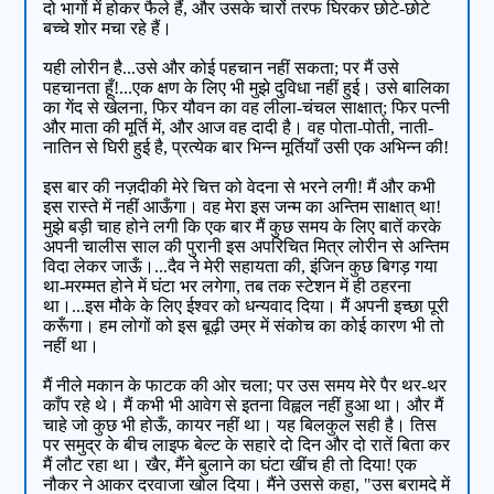
दो भागों में होकर फैले हैं, और उसके चारों तरफ घिरकर छोटे-छोटे
बच्चे शोर मचा रहे हैं।
यही लोरीन है...उसे और कोई पहचान नहीं सकता; पर मैं उसे
पहचानता हूँ!...एक क्षण के लिए भी मुझे दुविधा नहीं हुई। उसे बालिका
का गेंद से खेलना, फिर यौवन का वह लीला-चंचल साक्षात्; फिर पत्नी
और माता की मूर्ति में, और आज वह दादी है। वह पोता-पोती, नाती-
नातिन से घिरी हुई है, प्रत्येक बार भिन्न मूर्तियाँ उसी एक अभिन्न की!
इस बार की नज़दीकी मेरे चित्त को वेदना से भरने लगी! मैं और कभी
इस रास्ते में नहीं आऊँगा। वह मेरा इस जन्म का अन्तिम साक्षात् था!
मुझे बड़ी चाह होने लगी कि एक बार मैं कुछ समय के लिए बातें करके
अपनी चालीस साल की पुरानी इस अपरिचित मित्र लोरीन से अन्तिम
विदा लेकर जाऊँ।...दैव ने मेरी सहायता की, इंजिन कुछ बिगड़ गया
था-मरम्मत होने में घंटा भर लगेगा, तब तक स्टेशन में ही ठहरना
था।...इस मौके के लिए ईश्वर को धन्यवाद दिया। मैं अपनी इच्छा पूरी
करूँगा। हम लोगों को इस बूढ़ी उम्र में संकोच का कोई कारण भी तो
नहीं था।
मैं नीले मकान के फाटक की ओर चला; पर उस समय मेरे पैर थर-थर
काँप रहे थे। मैं कभी भी आवेग से इतना विह्वल नहीं हुआ था। और मैं
चाहे जो कुछ भी होऊँ, कायर नहीं था। यह बिलकुल सही है। तिस
पर समुद्र के बीच लाइफ बेल्ट के सहारे दो दिन और दो रातें बिता कर
मैं लौट रहा था। खैर, मैंने बुलाने का घंटा खींच ही तो दिया! एक
नौकर ने आकर दरवाजा खोल दिया। मैंने उससे कहा, "उस बरामदे में