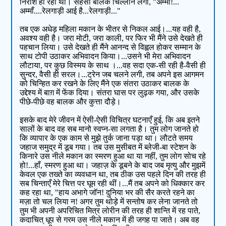
निराश हो रहा था। सहसा बालक चिल्लाने लगा, "अम्माँ!...
अम्माँ....रेलगाड़ी आई है...रेलगाड़ी..."
तब एक अधेड़ महिला मकान के भीतर से निकल आई।...यह वही है,
अवश्य वही है। जरा मोटी, जरा काली, पर फिर भी मैंने उसे देखते ही
पहचान लिया। उसे देखते ही मैंने आनन्द से विह्वल होकर सम्मान के
साथ टोपी उठाकर अभिवादन किया।...उसने भी मेरा अभिवादन
लौटाया, पर कुछ विस्मय के साथ ।...वह सदा एक-सी रही है-वैसी ही
सुन्दर, वैसी ही सरल।...ट्रेन जब चलने लगी, तब अपने इस आगमन
को चिन्हित कर रखने के लिए मैंने एक संतरा उठाकर बालक के
उद्देश्य में बाग़ में फेंक दिया। संतरा घास पर लुढ़क गया, और उसके
पीछे-पीछे वह बालक और कुत्ता दौड़े।
इसके बाद मेरे जीवन में ऐसी-ऐसी विचित्र घटनाएँ हुई, कि अब इतने
सालों के बाद वह सब मानो स्वप्न-सा लगता है। तुम लोग जानते हो
कि व्यापार के एक काम से मुझे तुर्क जाना पड़ा था। लौटते समय
जहाज समुद्र में डूब गया। तब उस मुसीबत में ब्लेजी-बा स्टेशन के
किनारे उस नीले मकान का स्मरण हुआ था या नहीं, तुम लोग सोच रहे
हो!...हाँ, स्मरण हुआ था। जहाज़ के डूबने के बाद जब मृत्यु और मुझमें
केवल एक तख्ते का व्यवधान था, तब ठीक उस पहले दिन की तरह ही
सब चिन्ताएँ मेरे चित्त पर घूम रही थीं।...मैं तब अपने को धिक्कार कर
कह रहा था, "हाय अभागे जॉन! दुनिया भर की सैर करते रहने का
मज़ा तो चल लिया न! अगर तुम थोड़े में सन्तोष कर लेना जानते तो
तुम भी अपनी अपरिचित मित्र लोरीन की तरह ही शान्ति में रह पाते,
कदाचित् धूप से गरम उस नीले मकान में ही जगह पा जाते। अब वह