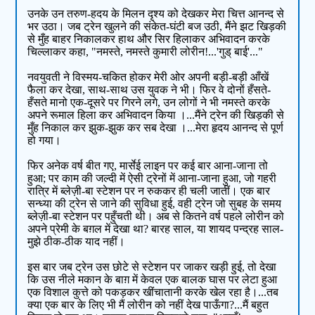
उनके उन तरुण-हदय के मिलन दृश्य को देखकर मेरा चित्त आनन्द से
भर उठा। जब ट्रेन खुलने की संकेत-घंटी बज उठी, मैंने झट खिड़की
से मुँह बाहर निकालकर हाथ और सिर हिलाकर अभिवादन करके
चिल्लाकर कहा, "नमस्ते, नमस्ते कुमारी लोरीन!...'गुड् बाई'..."
नवयुवती ने विस्मय-चकित होकर मेरी ओर अपनी बड़ी-बड़ी आँखें
फैला कर देखा, साथ-साथ उस युवक ने भी। फिर वे दोनों हँसते-
हँसते मानो एक-दूसरे पर गिरने लगे, उन लोगों ने भी नमस्ते करके
अपने रूमाल हिला कर अभिवादन किया ।...मैंने ट्रेन की खिड़की से
मुँह निकाल कर झुक-झुक कर सब देखा ।...मेरा हृदय आनन्द से पूर्ण
हो गया।
फिर अनेक वर्ष बीत गए, मार्सेई लाइन पर कई बार आना-जाना तो
हुआ; पर काम की जल्दी में ऐसी ट्रेनों में आना-जाना हुआ, जो गहरी
रात्रि में ब्लेज़ी-बा स्टेशन पर न रुककर ही चली जातीं। एक बार
सन्ध्या की ट्रेन से जाने की सुविधा हुई, वही ट्रेन जो सुबह के समय
ब्लेज़ी-बा स्टेशन पर पहुँचती थी। अब से कितने वर्ष पहले लोरीन को
अपने प्रेमी के बग़ल में देखा था? बारह साल, या शायद पन्द्रह साल-
मुझे ठीक-ठीक याद नहीं।
इस बार जब ट्रेन उस छोटे से स्टेशन पर जाकर खड़ी हुई, तो देखा
कि उस नीले मकान के बाग़ में केवल एक बालक घास पर लेटा हुआ
एक विशाल कुत्ते को पकड़कर खींचातानी करके खेल रहा है।...तब
क्या एक बार के लिए भी मैं लोरीन को नहीं देख पाऊँगा?...मैं बहुत