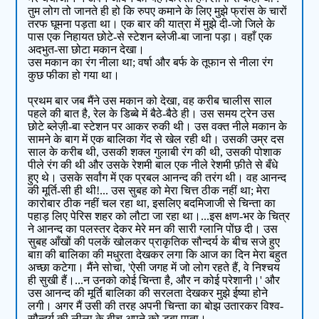
तुम लोग तो जानते ही हो कि रुपए कमाने के लिए मुझे फ्रांस के चारों
तरफ घूमना पड़ता था। एक बार की यात्रा में मुझे दी-जो जिले के
पास एक निहायत छोटे-से स्टेशन ब्लेजी-बा जाना पड़ा। वहाँ एक
अदभुत-सा छोटा मकान देखा।
उस मकान का रंग नीला था; वर्षा और बर्फ के तूफान से नीला रंग
कुछ फीका हो गया था।
प्रथम बार जब मैंने उस मकान को देखा, वह करीब चालीस साल
पहले की बात है, रेल के डिब्बे में बैठे-बैठे ही। उस समय ट्रेन उस
छोटे ब्लेज़ी-बा स्टेशन पर आकर रुकी थी। उस वक्त नीले मकान के
सामने के बाग में एक बालिका गेंद से खेल रही थी। उसकी उम्र दस
साल के करीब थी, उसकी शक्ल गुलाबी रंग की थी, उसकी पोशाक
पीले रंग की थी और उसके रेशमी बाल एक नीले रेशमी फ़ीते से बँधे
हुए थे। उसके सर्वांग में एक प्रबल आनन्द की तरंग थी। वह आनन्द
की मूर्ति-सी ही थी!... उस सुबह को मेरा चित्त ठीक नहीं था; मेरा
कारोबार ठीक नहीं चल रहा था, इसलिए बदमिजाजी से चिन्ता का
पहाड़ लिए पेरिस शहर को लौटा जा रहा था।...इस क्षण-भर के चित्र
ने आनन्द का पलस्तर देकर मेरे मन की सारी ग्लानि पोंछ दी। उस
सुबह आँखों की पलकें खोलकर प्राकृतिक सौन्दर्य के बीच सजे हुए
बाग़ की बालिका की मधुरता देखकर लगा कि आज का दिन मेरा बहुत
अच्छा कटेगा। मैंने सोचा, 'ऐसी जगह में जो लोग रहते हैं, वे निश्चय
ही सुखी हैं।...न उनको कोई चिन्ता है, और न कोई परेशानी।' और
उस आनन्द की मूर्ति बालिका की सरलता देखकर मुझे ईष्या होने
लगी। अगर मैं उसी की तरह अपनी चिन्ता का बोझ उतारकर विश्व-
सौन्दर्य की लीला के बीच अपने को डुबा पाता।