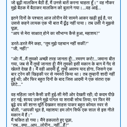
जो बूढ़ी मालकिन बैठी हैं, मैं उनसे बातें करना चाहता हूँ।" वह नौकर
मुझे बैठक में बैठाकर मालकिन को बुलाने गया।...वह आई...
इतने दिनों के पश्चात् आज लोरीन मेरे सामने आकर खड़ी हुई है, पर
उससे कहने लायक एक भी बात मैं ढूँढ़ नहीं पाया। तब उसी ने मुझसे
पूछा,
“आप से मेरा साक्षात् होने का सौभाग्य कैसे हुआ, महाशय?"
डरते-डरते मैंने कहा, “तुम मुझे पहचान नहीं सकीं?"
"जी, नहीं!"
"ओ! मैं...मैं तुमको अच्छी तरह जानता हूँ!...स्मरण करो!...जमाना बीत
गया, जब से मैं तुम्हें जानता हूँ! मैंने तुमको इसी मकान के बाग में गेंद से
खेलते देखा है। मैं वही आदमी हूँ, तुम्हें अवश्य याद होगा, जिसने एक
बार ट्रेन की खिड़की पर से नमस्ते किया था। तब तुम्हारी शादी नहीं
हुई थी; और फिर बहुत दिनों के बाद जिस आदमी ने एक संतरा एक
छोटे..."
वह महिला जाने कैसी डरी हुई-सी मेरी ओर देखती रही; दो कदम पीछे
हट गई; शायद उसने मुझे पागल या शराबी सोच लिया; पर फिर मेरे
बूढ़े वय की शान्त मूर्ति देखकर साहस पाकर बहुत कोमल स्वर से
बोली, “आपकी भूल है, महाशय! हम लोग सिर्फ एक साल से इस नीले
मकान में हैं।"
मैं चकित हो गया। मैंने हकलाते हुए पूछा,
"तब...क्या...आप...लोरीन...नहीं...हैं?"